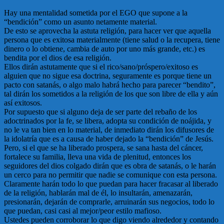
Hay una mentalidad sometida por el EGO que supone a la
“bendición” como un asunto netamente material.
De esto se aprovecha la astuta religión, para hacer ver que aquella
persona que es exitosa materialmente (tiene salud o la recupera, tiene
dinero o lo obtiene, cambia de auto por uno más grande, etc.) es
bendita por el dios de esa religión.
Ellos dirán astutamente que si el rico/sano/próspero/exitoso es
alguien que no sigue esa doctrina, seguramente es porque tiene un
pacto con satanás, o algo malo habrá hecho para parecer “bendito”,
tal dirán los sometidos a la religión de los que son libre de ella y aún
así exitosos.
Por supuesto que si alguno deja de ser parte del rebaño de los
adoctrinados por la fe, se libera, adopta su condición de noájida, y
no le va tan bien en lo material, de inmediato dirán los difusores de
la idolatría que es a causa de haber dejado la “bendición” de Jesús.
Pero, si el que se ha liberado prospera, se sana hasta del cáncer,
fortalece su familia, lleva una vida de plenitud, entonces los
seguidores del dios colgado dirán que es obra de satanás, o le harán
un cerco para no permitir que nadie se comunique con esta persona.
Claramente harán todo lo que puedan para hacer fracasar al liberado
de la religión, hablarán mal de él, lo insultarán, amenazarán,
presionarán, dejarán de comprarle, arruinarán sus negocios, todo lo
que puedan, casi casi al mejor/peor estilo mafioso.
Ustedes pueden corroborar lo que digo viendo alrededor y contando