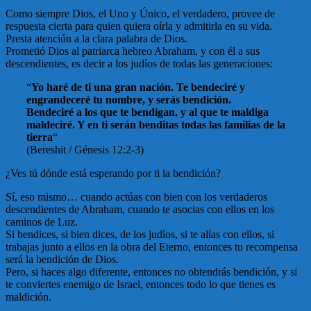
Como siempre Dios, el Uno y Único, el verdadero, provee de
respuesta cierta para quien quiera oírla y admitirla en su vida.
Presta atención a la clara palabra de Dios.
Prometió Dios al patriarca hebreo Abraham, y con él a sus
descendientes, es decir a los judíos de todas las generaciones:
“
Yo haré de ti una gran nación. Te bendeciré y
engrandeceré tu nombre, y serás bendición.
Bendeciré a los que te bendigan, y al que te maldiga
maldeciré. Y en ti serán benditas todas las familias de la
tierra
“
(Bereshit / Génesis 12:2-3)
¿Ves tú dónde está esperando por ti la bendición?
Sí, eso mismo… cuando actúas con bien con los verdaderos
descendientes de Abraham, cuando te asocias con ellos en los
caminos de Luz.
Si bendices, si bien dices, de los judíos, si te alías con ellos, si
trabajas junto a ellos en la obra del Eterno, entonces tu recompensa
será la bendición de Dios.
Pero, si haces algo diferente, entonces no obtendrás bendición, y si
te conviertes enemigo de Israel, entonces todo lo que tienes es
maldición.