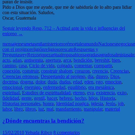
paran de insistir.
Pido a Dios que me ayude, que me de sabiduría de lo alto para lidiar
con esta situación. Saludos,
Oscar, Guatemala
Seguir leyendo
Resp. 712 – Actitud ante la vida e influencias del
entorno
→
mensaje
mes
metas
mila
misterio
moré
mortales
mundo
Naciones
negocios
n
con el projimo
religión
religioso
rescate
Respuestas y
Preguntas
rey
Rezos
riqueza
ritual
ropa
sabios
sagrada
sagrado
salmista
sal
acto
,
adan
,
antisemita
,
apertura
,
arca
,
bendición
,
bereshit
,
bien
,
camino
,
casa
,
Ciclo de vida
,
colgado
,
comentar
,
compartir
,
conexión
,
construir
,
construir shalom
,
corazon
,
creencia
,
Creencias
,
Creencias erroneas
,
Despertando al projimo
,
dia
,
dinero
,
Dios
,
doctrina
,
dogma
,
dolor
,
duda
,
dudas
,
edad
,
eden
,
ego
,
emocion
,
emocional
,
enemigo
,
enfermedad
,
equilibrio
,
era mesiánica
,
espiritual
,
Estudios de espiritualidad
,
eterno
,
eva
,
existencia
,
exito
,
fidelidad
,
gente
,
gentil
,
hacer
,
hebreo
,
hecho
,
hijos
,
Historia
,
Historias personales
,
honra
,
Identidad noajica
,
iglesia
,
Jesús
,
job
,
labor
,
libro
,
libros
,
luz
,
mal
,
mandamiento
,
manipular
,
material
¿Dónde encuentras la bendición?
15/02/2010
Yehuda Ribco
8 comentarios