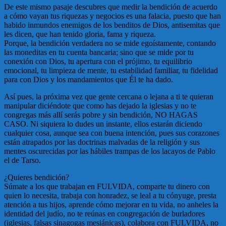
De este mismo pasaje descubres que medir la bendición de acuerdo
a cómo vayan tus riquezas y negocios es una falacia, puesto que han
habido inmundos enemigos de los benditos de Dios, antisemitas que
les dicen, que han tenido gloria, fama y riqueza.
Porque, la bendición verdadera no se mide egoístamente, contando
las moneditas en tu cuenta bancaria; sino que se mide por tu
conexión con Dios, tu apertura con el prójimo, tu equilibrio
emocional, tu limpieza de mente, tu estabilidad familiar, tu fidelidad
para con Dios y los mandamientos que Él te ha dado.
Así pues, la próxima vez que gente cercana o lejana a ti te quieran
manipular diciéndote que como has dejado la iglesias y no te
congregas más allí serás pobre y sin bendición, NO HAGAS
CASO. Ni siquiera lo dudes un instante, ellos estarán diciendo
cualquier cosa, aunque sea con buena intención, pues sus corazones
están atrapados por las doctrinas malvadas de la religión y sus
mentes oscurecidas por las hábiles trampas de los lacayos de Pablo
el de Tarso.
¿Quieres bendición?
Súmate a los que trabajan en FULVIDA, comparte tu dinero con
quien lo necesita, trabaja con honradez, se leal a tu cónyuge, presta
atención a tus hijos, aprende cómo mejorar en tu vida, no anheles la
identidad del judío, no te reúnas en congregación de burladores
(iglesias, falsas sinagogas mesiánicas), colabora con FULVIDA, no