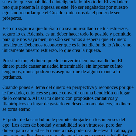
su éxito, que su habilidad e inteligencia lo hizo todo. El verdadero
reto que presenta la riqueza es este: No ser engañados por nuestro
ego sino recordar que el Creador quien nos da el poder de ser
prósperos.
Esto no significa que tu éxito no sea un resultado de tus esfuerzos,
seguro lo es. Además, es un deber hacer todo lo posible y permitido
para que nos vaya bien, no sólo sentarnos a esperar que el dinero
nos llegue. Debemos reconocer que es la bendición de lo Alto, y no
únicamente nuestro esfuerzo, lo que crea la riqueza.
Por si mismo, el dinero puede convertirse en una maldición. El
dinero puede causar ansiedad interminable, sin importar cuánto
tengamos, nunca podremos asegurar que de alguna manera lo
perdamos.
Cuando pones el tema del dinero en perspectiva y reconoces por qué
te fue dado, entonces se puede convertir en una bendición en lugar
de lo contrario. Al usar tu dinero con propósitos caritativos y
filantrópicos en lugar de gastarlo en deseos momentáneos, tu dinero
se torna eterno.
El poder de la caridad no te permite ahogarte en los intereses del
ego. Los actos de bondad y amabilidad son virtuosos, pero dar
dinero para caridad es la manera más poderosa de elevar tu alma, ya
que esto implica dar una parte de todo lo que tu eres: tus habilidades,