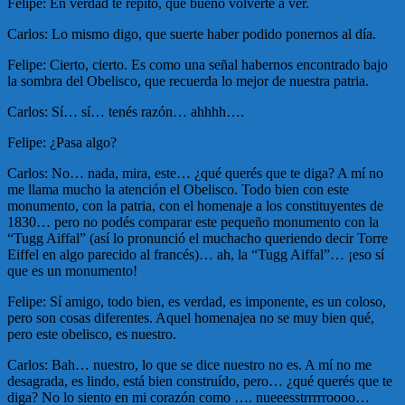
Felipe: En verdad te repito, qué bueno volverte a ver.
Carlos: Lo mismo digo, que suerte haber podido ponernos al día.
Felipe: Cierto, cierto. Es como una señal habernos encontrado bajo
la sombra del Obelisco, que recuerda lo mejor de nuestra patria.
Carlos: Sí… sí… tenés razón… ahhhh….
Felipe: ¿Pasa algo?
Carlos: No… nada, mira, este… ¿qué querés que te diga? A mí no
me llama mucho la atención el Obelisco. Todo bien con este
monumento, con la patria, con el homenaje a los constituyentes de
1830… pero no podés comparar este pequeño monumento con la
“Tugg Aiffal” (así lo pronunció el muchacho queriendo decir Torre
Eiffel en algo parecido al francés)… ah, la “Tugg Aiffal”… ¡eso sí
que es un monumento!
Felipe: Sí amigo, todo bien, es verdad, es imponente, es un coloso,
pero son cosas diferentes. Aquel homenajea no se muy bien qué,
pero este obelisco, es nuestro.
Carlos: Bah… nuestro, lo que se dice nuestro no es. A mí no me
desagrada, es lindo, está bien construído, pero… ¿qué querés que te
diga? No lo siento en mi corazón como …. nueeesstrrrrroooo…