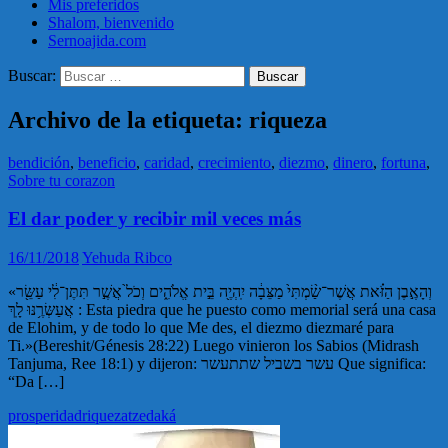
Mis preferidos
Shalom, bienvenido
Sernoajida.com
Buscar:
Archivo de la etiqueta: riqueza
bendición
,
beneficio
,
caridad
,
crecimiento
,
diezmo
,
dinero
,
fortuna
,
Sobre tu corazon
El dar poder y recibir mil veces más
16/11/2018
Yehuda Ribco
«וְהָאֶ֣בֶן הַזֹּ֗את אֲשֶׁר־שַׂ֨מְתִּי֙ מַצֵּבָ֔ה יִֽהְיֶ֖ה בֵּ֣ית אֱלֹהִ֑ים וְכֹל֙ אֲשֶׁ֣ר תִּתֶּן־לִ֔י עַשֵּׂ֖ר
אֲעַשְּׂרֶ֥נּוּ לָֽךְ : Esta piedra que he puesto como memorial será una casa
de Elohim, y de todo lo que Me des, el diezmo diezmaré para
Ti.»(Bereshit/Génesis 28:22) Luego vinieron los Sabios (Midrash
Tanjuma, Ree 18:1) y dijeron: עשר בשביל שתתעשר Que significa:
“Da […]
prosperidad
riqueza
tzedaká