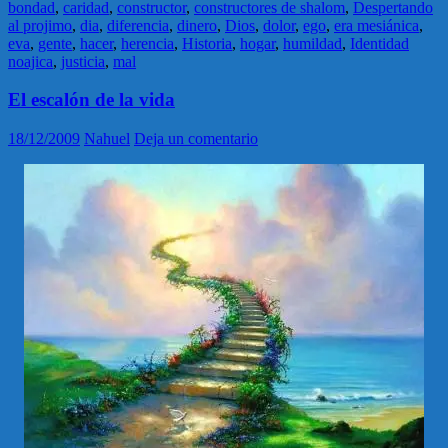
bondad
,
caridad
,
constructor
,
constructores de shalom
,
Despertando
al projimo
,
dia
,
diferencia
,
dinero
,
Dios
,
dolor
,
ego
,
era mesiánica
,
eva
,
gente
,
hacer
,
herencia
,
Historia
,
hogar
,
humildad
,
Identidad
noajica
,
justicia
,
mal
El escalón de la vida
18/12/2009
Nahuel
Deja un comentario