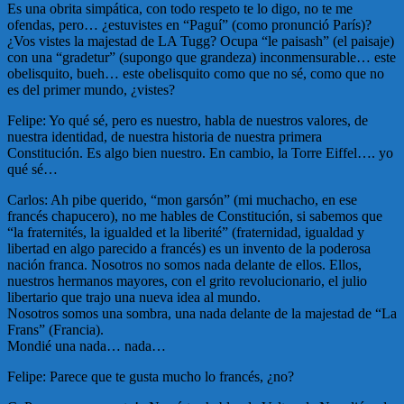
Es una obrita simpática, con todo respeto te lo digo, no te me
ofendas, pero… ¿estuvistes en “Paguí” (como pronunció París)?
¿Vos vistes la majestad de LA Tugg? Ocupa “le paisash” (el paisaje)
con una “gradetur” (supongo que grandeza) inconmensurable… este
obelisquito, bueh… este obelisquito como que no sé, como que no
es del primer mundo, ¿vistes?
Felipe: Yo qué sé, pero es nuestro, habla de nuestros valores, de
nuestra identidad, de nuestra historia de nuestra primera
Constitución. Es algo bien nuestro. En cambio, la Torre Eiffel…. yo
qué sé…
Carlos: Ah pibe querido, “mon garsón” (mi muchacho, en ese
francés chapucero), no me hables de Constitución, si sabemos que
“la fraternités, la igualded et la liberité” (fraternidad, igualdad y
libertad en algo parecido a francés) es un invento de la poderosa
nación franca. Nosotros no somos nada delante de ellos. Ellos,
nuestros hermanos mayores, con el grito revolucionario, el julio
libertario que trajo una nueva idea al mundo.
Nosotros somos una sombra, una nada delante de la majestad de “La
Frans” (Francia).
Mondié una nada… nada…
Felipe: Parece que te gusta mucho lo francés, ¿no?