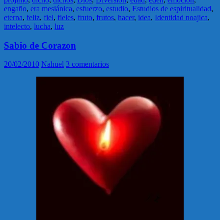
engaño
,
era mesiánica
,
esfuerzo
,
estudio
,
Estudios de espiritualidad
,
eterna
,
feliz
,
fiel
,
fieles
,
fruto
,
frutos
,
hacer
,
idea
,
Identidad noajica
,
intelecto
,
lucha
,
luz
Sabio de Corazon
20/02/2010
Nahuel
3 comentarios