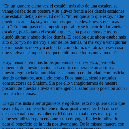
“En un granero cierta vez el escalón más alto de una escalera se
vanagloriaba de su postura y su altivez frente a los demás escalones
que estaban debajo de el. El decía: “miren que alto que estoy, nadie
puede hacer nada, soy mucho más que ustedes. Pues, soy el más
alto.” En tanto pasó el campesino por ahí y se le ocurrió dar vuelta la
escalera, por lo tanto el escalón que estaba por encima de todos
quedó último y abajo de los demás. El escalón que ahora estaba más
alto dijo: “yo no me voy a reír de los demás, ni me voy a vanagloriar
de mi postura, no voy a actuar tal como lo hizo el otro, no sea cosa
que vuelva el campesino y quede último de todos nuevamente”.
Hoy, mañana, en unas horas podemos dar un vuelco, pero ello
depende de nuestro accionar. La única manera de amaestrar a
nuestro ego hacia la humildad es actuando con bondad, con justicia,
siendo caritativos, actuando como Dios manda, siendo grandes
constructores de Shalom. Sin por ello vanagloriarnos de nuestra
postura, de nuestra altivez en inteligencia, sabiduría o posición social
frente a los demás.
El ego nos insta a ser orgullosos y egoístas, esto no quiere decir que
sea malo, sino que se lo debe utilizar positivamente. Tal como el
deseo sexual para los solteros: El deseo sexual no es malo, pero
debe ser utilizado para encontrar un cónyuge. Es decir, utilizarlo
para el beneficio de la vida positivamente. De la misma manera con