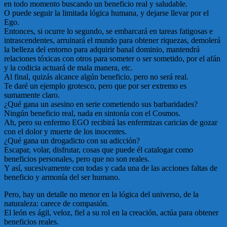
en todo momento buscando un beneficio real y saludable.
O puede seguir la limitada lógica humana, y dejarse llevar por el
Ego.
Entonces, si ocurre lo segundo, se embarcará en tareas fatigosas e
intrascendentes, arruinará el mundo para obtener riquezas, demolerá
la belleza del entorno para adquirir banal dominio, mantendrá
relaciones tóxicas con otros para someter o ser sometido, por el afán
y la codicia actuará de mala manera, etc.
Al final, quizás alcance algún beneficio, pero no será real.
Te daré un ejemplo grotesco, pero que por ser extremo es
sumamente claro.
¿Qué gana un asesino en serie cometiendo sus barbaridades?
Ningún beneficio real, nada en sintonía con el Cosmos.
Ah, pero su enfermo EGO recibirá las enfermizas caricias de gozar
con el dolor y muerte de los inocentes.
¿Qué gana un drogadicto con su adicción?
Escapar, volar, disfrutar, cosas que puede él catalogar como
beneficios personales, pero que no son reales.
Y así, sucesivamente con todas y cada una de las acciones faltas de
beneficio y armonía del ser humano.
Pero, hay un detalle no menor en la lógica del universo, de la
naturaleza: carece de compasión.
El león es ágil, veloz, fiel a su rol en la creación, actúa para obtener
beneficios reales.