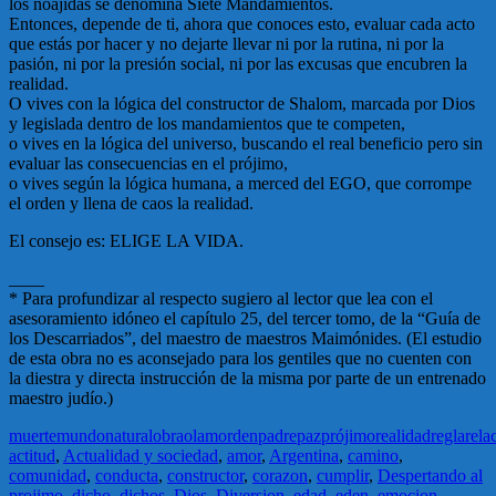
los noájidas se denomina Siete Mandamientos.
Entonces, depende de ti, ahora que conoces esto, evaluar cada acto
que estás por hacer y no dejarte llevar ni por la rutina, ni por la
pasión, ni por la presión social, ni por las excusas que encubren la
realidad.
O vives con la lógica del constructor de Shalom, marcada por Dios
y legislada dentro de los mandamientos que te competen,
o vives en la lógica del universo, buscando el real beneficio pero sin
evaluar las consecuencias en el prójimo,
o vives según la lógica humana, a merced del EGO, que corrompe
el orden y llena de caos la realidad.
El consejo es: ELIGE LA VIDA.
____
* Para profundizar al respecto sugiero al lector que lea con el
asesoramiento idóneo el capítulo 25, del tercer tomo, de la “Guía de
los Descarriados”, del maestro de maestros Maimónides. (El estudio
de esta obra no es aconsejado para los gentiles que no cuenten con
la diestra y directa instrucción de la misma por parte de un entrenado
maestro judío.)
muerte
mundo
natural
obra
olam
orden
padre
paz
prójimo
realidad
regla
rela
actitud
,
Actualidad y sociedad
,
amor
,
Argentina
,
camino
,
comunidad
,
conducta
,
constructor
,
corazon
,
cumplir
,
Despertando al
projimo
,
dicho
,
dichos
,
Dios
,
Diversion
,
edad
,
eden
,
emocion
,