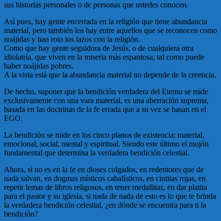
sus historias personales o de personas que ustedes conocen.
Así pues, hay gente encerrada en la religión que tiene abundancia
material, pero también los hay entre aquellos que se reconocen como
noájidas y han roto los lazos con la religión.
Como que hay gente seguidora de Jesús, o de cualquiera otra
idiolatría, que viven en la miseria más espantosa, tal como puede
haber noájidas pobres.
A la vista está que la abundancia material no depende de la creencia.
De hecho, suponer que la bendición verdadera del Eterno se mide
exclusivamente con una vara material, es una aberración suprema,
basada en las doctrinas de la fe errada que a su vez se basan en el
EGO.
La bendición se mide en los cinco planos de existencia: material,
emocional, social, mental y espiritual. Siendo este último el mojón
fundamental que determina la verdadera bendición celestial.
Ahora, si no es en la fe en dioses colgados, en redentores que de
nada salvan, en dogmas místicos cabalísticos, en cintitas rojas, en
repetir lemas de libros religosos, en tener medallitas, en dar platita
para el pastor y su iglesia, si nada de nada de esto es lo que te brinda
la verdadera bendición celestial, ¿en dónde se encuentra para ti la
bendición?