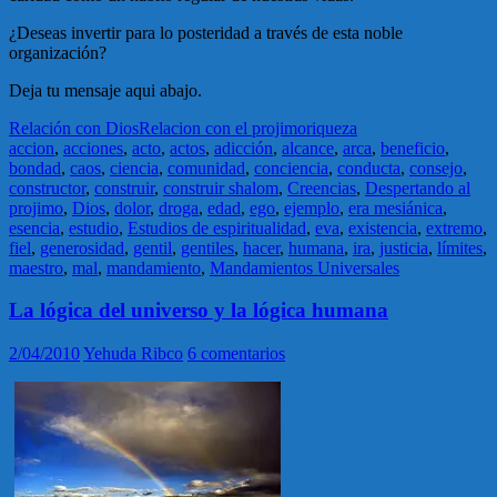
¿Deseas invertir para lo posteridad a través de esta noble
organización?
Deja tu mensaje aqui abajo.
Relación con Dios
Relacion con el projimo
riqueza
accion
,
acciones
,
acto
,
actos
,
adicción
,
alcance
,
arca
,
beneficio
,
bondad
,
caos
,
ciencia
,
comunidad
,
conciencia
,
conducta
,
consejo
,
constructor
,
construir
,
construir shalom
,
Creencias
,
Despertando al
projimo
,
Dios
,
dolor
,
droga
,
edad
,
ego
,
ejemplo
,
era mesiánica
,
esencia
,
estudio
,
Estudios de espiritualidad
,
eva
,
existencia
,
extremo
,
fiel
,
generosidad
,
gentil
,
gentiles
,
hacer
,
humana
,
ira
,
justicia
,
límites
,
maestro
,
mal
,
mandamiento
,
Mandamientos Universales
La lógica del universo y la lógica humana
2/04/2010
Yehuda Ribco
6 comentarios