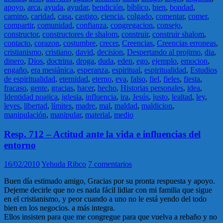
apoyo
,
arca
,
ayuda
,
ayudar
,
bendición
,
bíblico
,
bien
,
bondad
,
camino
,
caridad
,
casa
,
castigo
,
ciencia
,
colgado
,
comentar
,
comer
,
compartir
,
comunidad
,
confianza
,
congregacion
,
consejo
,
constructor
,
constructores de shalom
,
construir
,
construir shalom
,
contacto
,
corazon
,
costumbre
,
crecer
,
Creencias
,
Creencias erroneas
,
cristianismo
,
cristiano
,
david
,
decision
,
Despertando al projimo
,
dia
,
dinero
,
Dios
,
doctrina
,
droga
,
duda
,
eden
,
ego
,
ejemplo
,
emocion
,
engaño
,
era mesiánica
,
esperanza
,
espiritual
,
espiritualidad
,
Estudios
de espiritualidad
,
eternidad
,
eterno
,
eva
,
falso
,
fiel
,
fieles
,
fiesta
,
fracaso
,
gente
,
gracias
,
hacer
,
hecho
,
Historias personales
,
idea
,
Identidad noajica
,
iglesia
,
influencia
,
ira
,
Jesús
,
justo
,
lealtad
,
ley
,
leyes
,
libertad
,
límites
,
madre
,
mal
,
maldad
,
maldicion
,
manipulación
,
manipular
,
material
,
medio
Resp. 712 – Actitud ante la vida e influencias del
entorno
16/02/2010
Yehuda Ribco
7 comentarios
Buen día estimado amigo, Gracias por su pronta respuesta y apoyo.
Dejeme decirle que no es nada fácil lidiar con mi familia que sigue
en el cristianismo, y peor cuando a uno no le está yendo del todo
bien en los negocios. a más integra.
Ellos insisten para que me congregue para que vuelva a rebaño y no