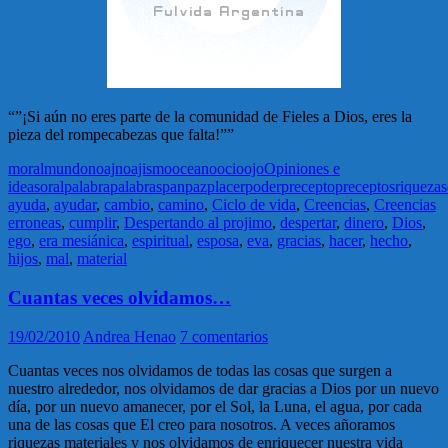
“”¡Si aún no eres parte de la comunidad de Fieles a Dios, eres la
pieza del rompecabezas que falta!””
moral
mundo
noaj
noajismo
oceano
ocio
ojo
Opiniones e
ideas
oral
palabra
palabras
pan
paz
placer
poder
precepto
preceptos
riqueza
s
ayuda
,
ayudar
,
cambio
,
camino
,
Ciclo de vida
,
Creencias
,
Creencias
erroneas
,
cumplir
,
Despertando al projimo
,
despertar
,
dinero
,
Dios
,
ego
,
era mesiánica
,
espiritual
,
esposa
,
eva
,
gracias
,
hacer
,
hecho
,
hijos
,
mal
,
material
Cuantas veces olvidamos…
19/02/2010
Andrea Henao
7 comentarios
Cuantas veces nos olvidamos de todas las cosas que surgen a
nuestro alrededor, nos olvidamos de dar gracias a Dios por un nuevo
día, por un nuevo amanecer, por el Sol, la Luna, el agua, por cada
una de las cosas que El creo para nosotros. A veces añoramos
riquezas materiales y nos olvidamos de enriquecer nuestra vida