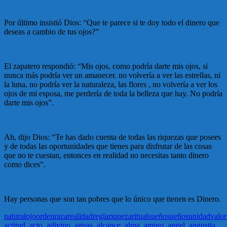
Por último insistió Dios: “Que te parece si te doy todo el dinero que
deseas a cambio de tus ojos?”
El zapatero respondió: “Mis ojos, como podría darte mis ojos, si
nunca más podría ver un amanecer. no volvería a ver las estrellas, ni
la luna, no podría ver la naturaleza, las flores , no volvería a ver los
ojos de mi esposa, me perdería de toda la belleza que hay. No podría
darte mis ojos”.
Ah, dijo Dios: “Te has dado cuenta de todas las riquezas que posees
y de todas las oportunidades que tienes para disfrutar de las cosas
que no te cuestan, entonces en realidad no necesitas tanto dinero
como dices”.
Hay personas que son tan pobres que lo único que tienen es Dinero.
natural
ojo
orden
raza
realidad
regla
riqueza
ritual
sueño
sueños
unidad
valor
actitud
,
acto
,
adivino
,
aguas
,
alcance
,
alma
,
amigo
,
angel
,
angustia
,