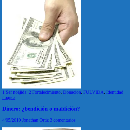
1 Ser noájida
,
2 Fortalecimiento
,
Donacion
,
FULVIDA
,
Identidad
noajica
Dinero: ¿bendición o maldición?
4/05/2010
Jonathan Ortiz
3 comentarios