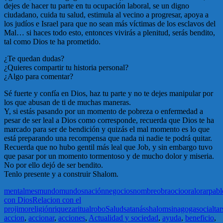
dejes de hacer tu parte en tu ocupación laboral, se un digno
ciudadano, cuida tu salud, estimula al vecino a progresar, apoya a
los judíos e Israel para que no sean más víctimas de los esclavos del
Mal… si haces todo esto, entonces vivirás a plenitud, serás bendito,
tal como Dios te ha prometido.
¿Te quedan dudas?
¿Quieres compartir tu historia personal?
¿Algo para comentar?
Sé fuerte y confía en Dios, haz tu parte y no te dejes manipular por
los que abusan de ti de muchas maneras.
Y, si estás pasando por un momento de pobreza o enfermedad a
pesar de ser leal a Dios como corresponde, recuerda que Dios te ha
marcado para ser de bendición y quizás el mal momento es lo que
está preparando una recompensa que nada ni nadie te podrá quitar.
Recuerda que no hubo gentil más leal que Job, y sin embargo tuvo
que pasar por un momento tormentoso y de mucho dolor y miseria.
No por ello dejó de ser bendito.
Tenlo presente y a construir Shalom.
mental
mes
mundo
mundos
nación
negocios
nombre
obra
ocio
oral
orar
pabl
con Dios
Relacion con el
projimo
religión
riqueza
ritual
robo
Salud
satanás
shalom
sinagoga
social
tar
accion
,
accionar
,
acciones
,
Actualidad y sociedad
,
ayuda
,
beneficio
,