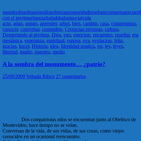
mundo
obra
obras
orgullo
pobreza
prosperidad
prueba
recompensa
recuer
con el projimo
riqueza
Salud
shalom
social
vida
acto
,
adan
,
amigo
,
aprender
,
arbol
,
bien
,
cambio
,
casa
,
compromiso
,
conocer
,
conversar
,
costumbre
,
Creencias erroneas
,
cultura
,
Despertando al projimo
,
Dios
,
ego
,
emocion
,
encuentro
,
enseñar
,
era
mesiánica
,
esperanza
,
espiritual
,
esposa
,
eva
,
evolucion
,
feliz
,
gracias
,
hacer
,
Historia
,
idea
,
Identidad noajica
,
ira
,
ley
,
leyes
,
libertad
,
madre
,
maestro
,
medio
A la sombra del monumento… ¿patrio?
25/09/2009
Yehuda Ribco
27 comentarios
Dos compatriotas míos se encuentran junto al Obelisco de
Montevideo, hace tiempo no se veían.
Conversan de la vida, de sus vidas, de sus cosas, como viejos
conocidos en un ocasional reencuentro.