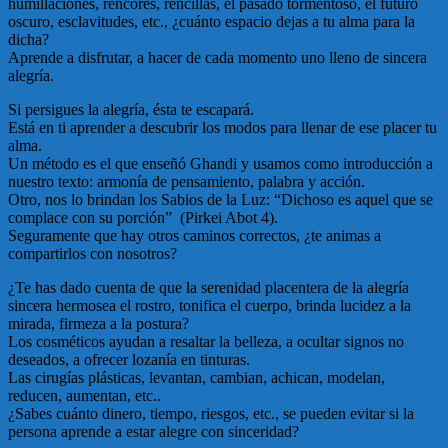
humillaciones, rencores, rencillas, el pasado tormentoso, el futuro
oscuro, esclavitudes, etc., ¿cuánto espacio dejas a tu alma para la
dicha?
Aprende a disfrutar, a hacer de cada momento uno lleno de sincera
alegría.
Si persigues la alegría, ésta te escapará.
Está en ti aprender a descubrir los modos para llenar de ese placer tu
alma.
Un método es el que enseñó Ghandi y usamos como introducción a
nuestro texto: armonía de pensamiento, palabra y acción.
Otro, nos lo brindan los Sabios de la Luz: “Dichoso es aquel que se
complace con su porción” (Pirkei Abot 4).
Seguramente que hay otros caminos correctos, ¿te animas a
compartirlos con nosotros?
¿Te has dado cuenta de que la serenidad placentera de la alegría
sincera hermosea el rostro, tonifica el cuerpo, brinda lucidez a la
mirada, firmeza a la postura?
Los cosméticos ayudan a resaltar la belleza, a ocultar signos no
deseados, a ofrecer lozanía en tinturas.
Las cirugías plásticas, levantan, cambian, achican, modelan,
reducen, aumentan, etc..
¿Sabes cuánto dinero, tiempo, riesgos, etc., se pueden evitar si la
persona aprende a estar alegre con sinceridad?