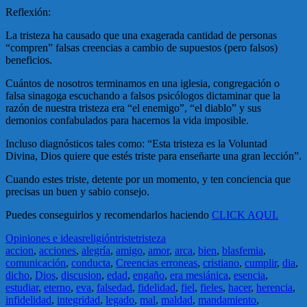
Reflexión:
La tristeza ha causado que una exagerada cantidad de personas
“compren” falsas creencias a cambio de supuestos (pero falsos)
beneficios.
Cuántos de nosotros terminamos en una iglesia, congregación o
falsa sinagoga escuchando a falsos psicólogos dictaminar que la
razón de nuestra tristeza era “el enemigo”, “el diablo” y sus
demonios confabulados para hacernos la vida imposible.
Incluso diagnósticos tales como: “Esta tristeza es la Voluntad
Divina, Dios quiere que estés triste para enseñarte una gran lección”.
Cuando estes triste, detente por un momento, y ten conciencia que
precisas un buen y sabio consejo.
Puedes conseguirlos y recomendarlos haciendo
CLICK AQUI.
Opiniones e ideas
religión
triste
tristeza
accion
,
acciones
,
alegría
,
amigo
,
amor
,
arca
,
bien
,
blasfemia
,
comunicación
,
conducta
,
Creencias erroneas
,
cristiano
,
cumplir
,
dia
,
dicho
,
Dios
,
discusion
,
edad
,
engaño
,
era mesiánica
,
esencia
,
estudiar
,
eterno
,
eva
,
falsedad
,
fidelidad
,
fiel
,
fieles
,
hacer
,
herencia
,
infidelidad
,
integridad
,
legado
,
mal
,
maldad
,
mandamiento
,