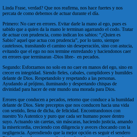
Linda Frase, verdad? Que nos reafirma, nos hace fuertes y nos
percata de como debemos de actuar durante el día.
Primero: No caer en errores. Evitar darle la mano al ego, pues es
sabido que a quien da la mano le terminan agarrando el codo. Tratar
de actuar con prudencia, como indican los sabios: “¿Quien es
Sabio? aquel que actua con prudencia”, por lo tanto, siempre
cautelosos, transitando el camino sin deseperación, sino con astucia,
evitando que el ego no nos termine enrredando y haciendonos caer
en errores que terminaran -Dios libre- en pecados.
Segundo: Esforzarnos no solo en no caer en manos del ego, sino en
crecer en integridad. Siendo fieles, cabales, cumplidores y humildes
delante de Dios. Respetandolo y respetando a las personas.
Ayudando al prójimo, iluminando y despertando chispas de
divinidad para hacer de este mundo una morada para Dios.
Errores que conducen a pecados, retorno que conduce a la humildad
delante de Dios. Siete preceptos que nos conducen hacia una vida
con sentido, llena de dicha, de felicidad. Encontrandonos con
nuestro Yo Autentico y puro que cada ser humano posee dentro
suyo. Actuando sin caretas, sin máscaras, haciendo justicia, amando
la misericordia, creciendo con diligencia y aveces chocando con la
negligencia. Aprendiendo que la mejor opción es seguir el sendero