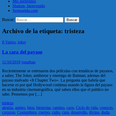
Mis preferidos
Shalom, bienvenido
Sernoajida.com
Buscar:
Archivo de la etiqueta: tristeza
8 Varios
,
joker
La cara del payaso
11/10/2019
jonathan
Recientemente se estrenaron dos películas con temáticas de payasos,
a saber, The Joker, antiheroe y enemigo de Batman; ademas del
payaso malvado «It Chapter Two». La pregunta que habría que
hacerse es por qué Hollywood continua usando la figura del payaso
en su industria cinematográfica, qué saben ellos que el publico no
sabe. Pensemos por […]
tristeza
alegría
,
amigo
,
bien
,
bienestar
,
camino
,
caos
,
Ciclo de vida
,
conocer
,
corazon
,
Costumbres
,
cuerpo
,
culto
,
cura
,
desarrollo
,
divina
,
duda
,