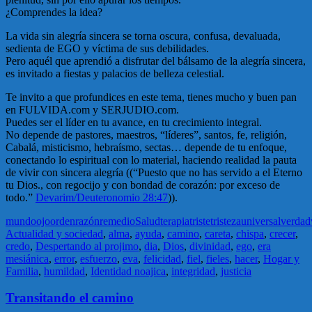
¿Comprendes la idea?
La vida sin alegría sincera se torna oscura, confusa, devaluada,
sedienta de EGO y víctima de sus debilidades.
Pero aquél que aprendió a disfrutar del bálsamo de la alegría sincera,
es invitado a fiestas y palacios de belleza celestial.
Te invito a que profundices en este tema, tienes mucho y buen pan
en FULVIDA.com y SERJUDIO.com.
Puedes ser el líder en tu avance, en tu crecimiento integral.
No depende de pastores, maestros, “líderes”, santos, fe, religión,
Cabalá, misticismo, hebraísmo, sectas… depende de tu enfoque,
conectando lo espiritual con lo material, haciendo realidad la pauta
de vivir con sincera alegría ((“Puesto que no has servido a el Eterno
tu Dios., con regocijo y con bondad de corazón: por exceso de
todo.”
Devarim/Deuteronomio 28:47
)).
mundo
ojo
orden
razón
remedio
Salud
terapia
triste
tristeza
universal
verdad
Actualidad y sociedad
,
alma
,
ayuda
,
camino
,
careta
,
chispa
,
crecer
,
credo
,
Despertando al projimo
,
dia
,
Dios
,
divinidad
,
ego
,
era
mesiánica
,
error
,
esfuerzo
,
eva
,
felicidad
,
fiel
,
fieles
,
hacer
,
Hogar y
Familia
,
humildad
,
Identidad noajica
,
integridad
,
justicia
Transitando el camino