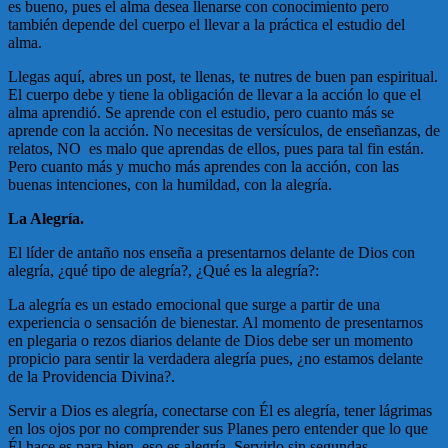
es bueno, pues el alma desea llenarse con conocimiento pero
también depende del cuerpo el llevar a la práctica el estudio del
alma.
Llegas aquí, abres un post, te llenas, te nutres de buen pan espiritual.
El cuerpo debe y tiene la obligación de llevar a la acción lo que el
alma aprendió. Se aprende con el estudio, pero cuanto más se
aprende con la acción. No necesitas de versículos, de enseñanzas, de
relatos, NO es malo que aprendas de ellos, pues para tal fin están.
Pero cuanto más y mucho más aprendes con la acción, con las
buenas intenciones, con la humildad, con la alegría.
La Alegría.
El líder de antaño nos enseña a presentarnos delante de Dios con
alegría, ¿qué tipo de alegría?, ¿Qué es la alegría?:
La alegría es un estado emocional que surge a partir de una
experiencia o sensación de bienestar. Al momento de presentarnos
en plegaria o rezos diarios delante de Dios debe ser un momento
propicio para sentir la verdadera alegría pues, ¿no estamos delante
de la Providencia Divina?.
Servir a Dios es alegría, conectarse con Él es alegría, tener lágrimas
en los ojos por no comprender sus Planes pero entender que lo que
Él hace es para bien, eso es alegría. Servirlo sin segundas