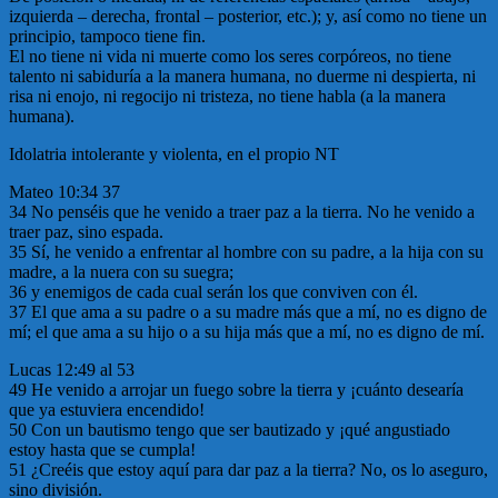
izquierda – derecha, frontal – posterior, etc.); y, así como no tiene un
principio, tampoco tiene fin.
El no tiene ni vida ni muerte como los seres corpóreos, no tiene
talento ni sabiduría a la manera humana, no duerme ni despierta, ni
risa ni enojo, ni regocijo ni tristeza, no tiene habla (a la manera
humana).
Idolatria intolerante y violenta, en el propio NT
Mateo 10:34 37
34 No penséis que he venido a traer paz a la tierra. No he venido a
traer paz, sino espada.
35 Sí, he venido a enfrentar al hombre con su padre, a la hija con su
madre, a la nuera con su suegra;
36 y enemigos de cada cual serán los que conviven con él.
37 El que ama a su padre o a su madre más que a mí, no es digno de
mí; el que ama a su hijo o a su hija más que a mí, no es digno de mí.
Lucas 12:49 al 53
49 He venido a arrojar un fuego sobre la tierra y ¡cuánto desearía
que ya estuviera encendido!
50 Con un bautismo tengo que ser bautizado y ¡qué angustiado
estoy hasta que se cumpla!
51 ¿Creéis que estoy aquí para dar paz a la tierra? No, os lo aseguro,
sino división.