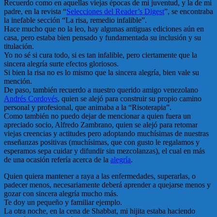
Recuerdo como en aquellas viejas épocas de mi juventud, y la de mi
padre, en la revista “
Selecciones del Reader’s Digest
”, se encontraba
la inefable sección “La risa, remedio infalible”.
Hace mucho que no la leo, hay algunas antiguas ediciones aún en
casa, pero estaba bien pensado y fundamentada su inclusión y su
titulación.
Yo no sé si cura todo, si es tan infalible, pero ciertamente que la
sincera alegría surte efectos gloriosos.
Si bien la risa no es lo mismo que la sincera alegría, bien vale su
mención.
De paso, también recuerdo a nuestro querido amigo venezolano
Andrés Cordovés
, quien se alejó para construir su propio camino
personal y profesional, que animaba a la “Risoterapia”.
Como también no puedo dejar de mencionar a quien fuera un
apreciado socio, Alfredo Zambrano, quien se alejó para retomar
viejas creencias y actitudes pero adoptando muchísimas de nuestras
enseñanzas positivas (muchísimas, que con gusto le regalamos y
esperamos sepa cuidar y difundir sin mezcolanzas), el cual en más
de una ocasión refería acerca de la
alegría
.
Quien quiera mantener a raya a las enfermedades, superarlas, o
padecer menos, necesariamente deberá aprender a quejarse menos y
gozar con sincera alegría mucho más.
Te doy un pequeño y familiar ejemplo.
La otra noche, en la cena de Shabbat, mi hijita estaba haciendo