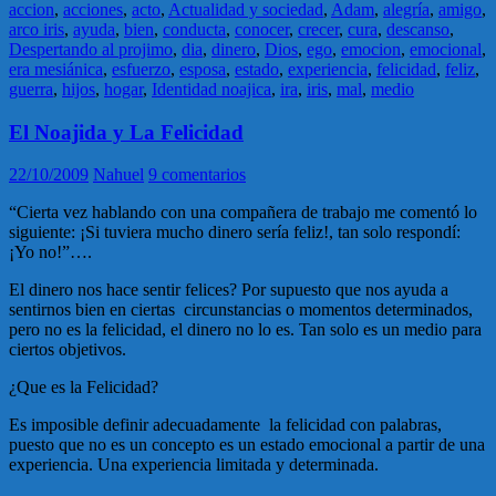
accion
,
acciones
,
acto
,
Actualidad y sociedad
,
Adam
,
alegría
,
amigo
,
arco iris
,
ayuda
,
bien
,
conducta
,
conocer
,
crecer
,
cura
,
descanso
,
Despertando al projimo
,
dia
,
dinero
,
Dios
,
ego
,
emocion
,
emocional
,
era mesiánica
,
esfuerzo
,
esposa
,
estado
,
experiencia
,
felicidad
,
feliz
,
guerra
,
hijos
,
hogar
,
Identidad noajica
,
ira
,
iris
,
mal
,
medio
El Noajida y La Felicidad
22/10/2009
Nahuel
9 comentarios
“Cierta vez hablando con una compañera de trabajo me comentó lo
siguiente: ¡Si tuviera mucho dinero sería feliz!, tan solo respondí:
¡Yo no!”….
El dinero nos hace sentir felices? Por supuesto que nos ayuda a
sentirnos bien en ciertas circunstancias o momentos determinados,
pero no es la felicidad, el dinero no lo es. Tan solo es un medio para
ciertos objetivos.
¿Que es la Felicidad?
Es imposible definir adecuadamente la felicidad con palabras,
puesto que no es un concepto es un estado emocional a partir de una
experiencia. Una experiencia limitada y determinada.