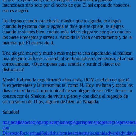
intenciones sino solo por el hecho de que El así espera de nosotros,
eso es alegría.
Te alegras cuando escuchas la música que te agrada, te alegras
cuando la persona que te agrada te dice que te quiere, te alegras
cuando te sientes bien, cuanto más debes alegrarte por que conoces
los Siete Preceptos y sirves al Amo de la Vida correctamente y de la
manera que Él espera de ti.
Una alegría mayor y mucho más mejor te esta esperando, al realizar
una plegaria, al hacer caridad, al ser bondadoso y generoso, al actuar
correctamente, ¿Que esperas para sentirla y sentir el placer de
disfrutarla?
Moshé Rabenu la experimentó años atrás, HOY es el día de que tú
la experimentes y la transmitas tal como él. Hoy, mañana y todos los
días de tu vida es la oportunidad de ser alegre, de ser feliz, de ser un
constructor de Shalom, de vivir a pleno y con dicha el regocijo de
ser un siervo de Dios, alguien de bien, un Noajida.
Saludos!
noaj
noajida
ocio
ojo
pan
placer
planos
plegaria
precepto
preceptos
presenci
con
Dios
rezo
Rezos
ritual
Salud
shalom
siete
triste
tristeza
unidad
verdad
vida
vi