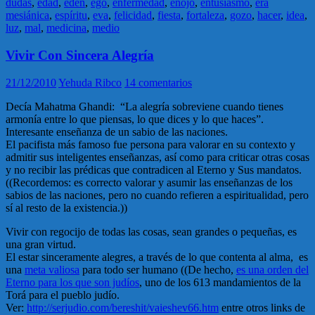
dudas
,
edad
,
eden
,
ego
,
enfermedad
,
enojo
,
entusiasmo
,
era
mesiánica
,
espíritu
,
eva
,
felicidad
,
fiesta
,
fortaleza
,
gozo
,
hacer
,
idea
,
luz
,
mal
,
medicina
,
medio
Vivir Con Sincera Alegría
21/12/2010
Yehuda Ribco
14 comentarios
Decía Mahatma Ghandi: “La alegría sobreviene cuando tienes
armonía entre lo que piensas, lo que dices y lo que haces”.
Interesante enseñanza de un sabio de las naciones.
El pacifista más famoso fue persona para valorar en su contexto y
admitir sus inteligentes enseñanzas, así como para criticar otras cosas
y no recibir las prédicas que contradicen al Eterno y Sus mandatos.
((Recordemos: es correcto valorar y asumir las enseñanzas de los
sabios de las naciones, pero no cuando refieren a espiritualidad, pero
sí al resto de la existencia.))
Vivir con regocijo de todas las cosas, sean grandes o pequeñas, es
una gran virtud.
El estar sinceramente alegres, a través de lo que contenta al alma, es
una
meta valiosa
para todo ser humano ((De hecho,
es una orden del
Eterno para los que son judíos
, uno de los 613 mandamientos de la
Torá para el pueblo judío.
Ver:
http://serjudio.com/bereshit/vaieshev66.htm
entre otros links de