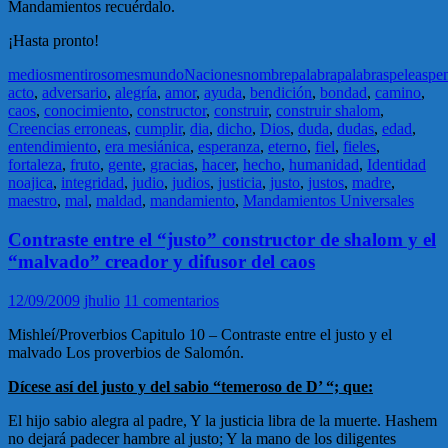
Mandamientos recuérdalo.
¡Hasta pronto!
medios
mentiroso
mes
mundo
Naciones
nombre
palabra
palabras
peleas
pe
acto
,
adversario
,
alegría
,
amor
,
ayuda
,
bendición
,
bondad
,
camino
,
caos
,
conocimiento
,
constructor
,
construir
,
construir shalom
,
Creencias erroneas
,
cumplir
,
dia
,
dicho
,
Dios
,
duda
,
dudas
,
edad
,
entendimiento
,
era mesiánica
,
esperanza
,
eterno
,
fiel
,
fieles
,
fortaleza
,
fruto
,
gente
,
gracias
,
hacer
,
hecho
,
humanidad
,
Identidad
noajica
,
integridad
,
judio
,
judios
,
justicia
,
justo
,
justos
,
madre
,
maestro
,
mal
,
maldad
,
mandamiento
,
Mandamientos Universales
Contraste entre el “justo” constructor de shalom y el
“malvado” creador y difusor del caos
12/09/2009
jhulio
11 comentarios
Mishleí/Proverbios Capitulo 10 – Contraste entre el justo y el
malvado Los proverbios de Salomón.
Dícese así del justo y del sabio “temeroso de D’ “; que:
El hijo sabio alegra al padre, Y la justicia libra de la muerte. Hashem
no dejará padecer hambre al justo; Y la mano de los diligentes