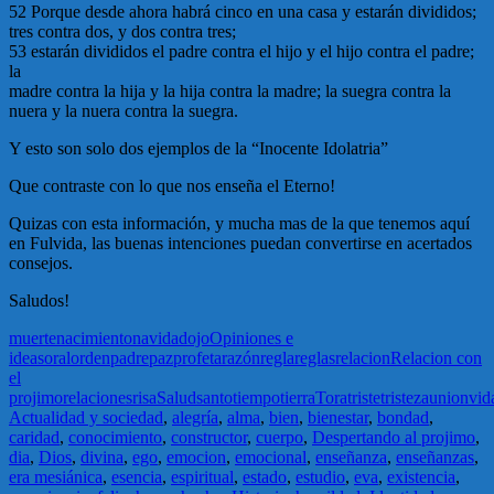
52 Porque desde ahora habrá cinco en una casa y estarán divididos;
tres contra dos, y dos contra tres;
53 estarán divididos el padre contra el hijo y el hijo contra el padre;
la
madre contra la hija y la hija contra la madre; la suegra contra la
nuera y la nuera contra la suegra.
Y esto son solo dos ejemplos de la “Inocente Idolatria”
Que contraste con lo que nos enseña el Eterno!
Quizas con esta información, y mucha mas de la que tenemos aquí
en Fulvida, las buenas intenciones puedan convertirse en acertados
consejos.
Saludos!
muerte
nacimiento
navidad
ojo
Opiniones e
ideas
oral
orden
padre
paz
profeta
razón
regla
reglas
relacion
Relacion con
el
projimo
relaciones
risa
Salud
santo
tiempo
tierra
Tora
triste
tristeza
union
vid
Actualidad y sociedad
,
alegría
,
alma
,
bien
,
bienestar
,
bondad
,
caridad
,
conocimiento
,
constructor
,
cuerpo
,
Despertando al projimo
,
dia
,
Dios
,
divina
,
ego
,
emocion
,
emocional
,
enseñanza
,
enseñanzas
,
era mesiánica
,
esencia
,
espiritual
,
estado
,
estudio
,
eva
,
existencia
,