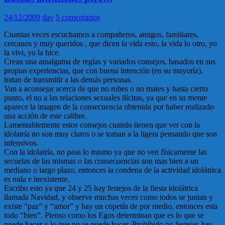
24/12/2009
dav
5 comentarios
Cuantas veces escuchamos a compañeros, amigos, familiares,
cercanos y muy queridos , que dicen la vida esto, la vida lo otro, yo
la vivi, yo la hice.
Crean una amalgama de reglas y variados consejos, basados en sus
propias experiencias, que con buena intención (en su mayoría),
tratan de transmitir a las demás personas.
Van a aconsejar acerca de que no robes o no mates y hasta cierto
punto, el no a las relaciones sexuales ilícitas, ya que en su mente
aparece la imagen de la consecuencia obtenida por haber realizado
una acción de este calibre.
Lamentablemente estos consejos cuando tienen que ver con la
idolatría no son muy claros o se toman a la ligera pensando que son
infensivos.
Con la idolatría, no pasa lo mismo ya que no ven físicamente las
secuelas de las mismas o las consecuencias son mas bien a un
mediano o largo plazo, entonces la condena de la actividad idolátrica
es nula e inexistente.
Escribo esto ya que 24 y 25 hay festejos de la fiesta idolátrica
llamada Navidad, y observe muchas veces como todos se juntan y
existe “paz” y “amor” y hay un copetín de por medio, entonces esta
todo “bien”. Pienso como los Egos determinan que es lo que se
puede hacer y lo que no se puede hacer. Prohibido no festejar, hay