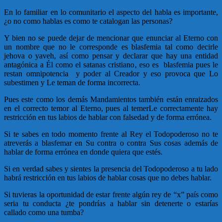
En lo familiar en lo comunitario el aspecto del habla es importante,
¿o no como hablas es como te catalogan las personas?
Y bien no se puede dejar de mencionar que enunciar al Eterno con
un nombre que no le corresponde es blasfemia tal como decirle
jehova o yaveh, así como pensar y declarar que hay una entidad
antagónica a Él como el satanas cristiano, eso es blasfemia pues le
restan omnipotencia y poder al Creador y eso provoca que Lo
subestimen y Le teman de forma incorrecta.
Pues este como los demás Mandamientos también están enraizados
en el correcto temor al Eterno, pues al temerLe correctamente hay
restricción en tus labios de hablar con falsedad y de forma errónea.
Si te sabes en todo momento frente al Rey el Todopoderoso no te
atreverás a blasfemar en Su contra o contra Sus cosas además de
hablar de forma errónea en donde quiera que estés.
Si en verdad sabes y sientes la presencia del Todopoderoso a tu lado
habrá restricción en tus labios de hablar cosas que no debes hablar.
Si tuvieras la oportunidad de estar frente algún rey de “x” país como
seria tu conducta ¿te pondrías a hablar sin detenerte o estarías
callado como una tumba?