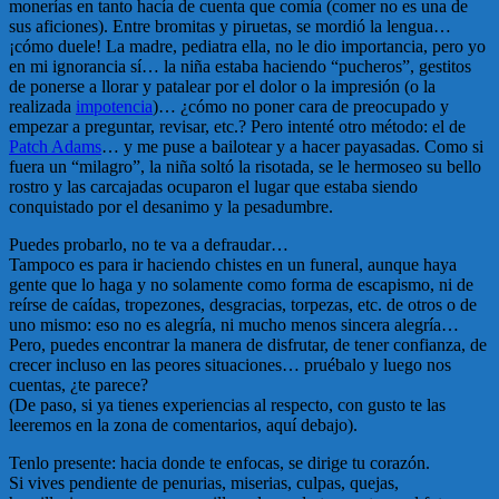
monerías en tanto hacía de cuenta que comía (comer no es una de
sus aficiones). Entre bromitas y piruetas, se mordió la lengua…
¡cómo duele! La madre, pediatra ella, no le dio importancia, pero yo
en mi ignorancia sí… la niña estaba haciendo “pucheros”, gestitos
de ponerse a llorar y patalear por el dolor o la impresión (o la
realizada
impotencia
)… ¿cómo no poner cara de preocupado y
empezar a preguntar, revisar, etc.? Pero intenté otro método: el de
Patch Adams
… y me puse a bailotear y a hacer payasadas. Como si
fuera un “milagro”, la niña soltó la risotada, se le hermoseo su bello
rostro y las carcajadas ocuparon el lugar que estaba siendo
conquistado por el desanimo y la pesadumbre.
Puedes probarlo, no te va a defraudar…
Tampoco es para ir haciendo chistes en un funeral, aunque haya
gente que lo haga y no solamente como forma de escapismo, ni de
reírse de caídas, tropezones, desgracias, torpezas, etc. de otros o de
uno mismo: eso no es alegría, ni mucho menos sincera alegría…
Pero, puedes encontrar la manera de disfrutar, de tener confianza, de
crecer incluso en las peores situaciones… pruébalo y luego nos
cuentas, ¿te parece?
(De paso, si ya tienes experiencias al respecto, con gusto te las
leeremos en la zona de comentarios, aquí debajo).
Tenlo presente: hacia donde te enfocas, se dirige tu corazón.
Si vives pendiente de penurias, miserias, culpas, quejas,