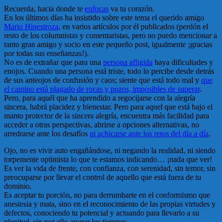
Recuerda, hacia donde te
enfocas
va tu corazón.
En los últimos días ha insistido sobre este tema el querido amigo
Mario Hinestroza
, en varios artículos por él publicados (perdón el
resto de los columnistas y comentaristas, pero no puedo mencionar a
tanto gran amigo y socio en este pequeño post, igualmente ¡gracias
por todas sus enseñanzas!).
No es de extrañar que para una
persona afligida
haya dificultades y
enojos. Cuando una persona está triste, todo lo percibe desde detrás
de sus anteojos de confusión y caos; siente que está todo mal y
que
el camino está plagado de rocas y pozos, imposibles de superar
.
Pero, para aquél que ha aprendido a regocijarse con la alegría
sincera, habrá placidez y bienestar. Pero para aquel que está bajo el
manto protector de la sincera alegría, encuentra más facilidad para
acceder a otras perspectivas, abrirse a opciones alternativas, no
arredrarse ante los desafíos
ni achicarse ante los retos del día a día
.
Ojo, no es vivir auto engañándose, ni negando la realidad, ni siendo
torpemente optimista lo que te estamos indicando… ¡nada que ver!
Es ver la vida de frente, con confianza, con serenidad, sin temor, sin
preocuparse por llevar el control de aquello que está fuera de tu
dominio.
Es aceptar tu porción, no para derrumbarte en el conformismo que
anestesia y mata, sino en el reconocimiento de las propias virtudes y
defectos, conociendo tu potencial y actuando para llevarlo a su
plenitud, sin por ello apurar los tiempos.