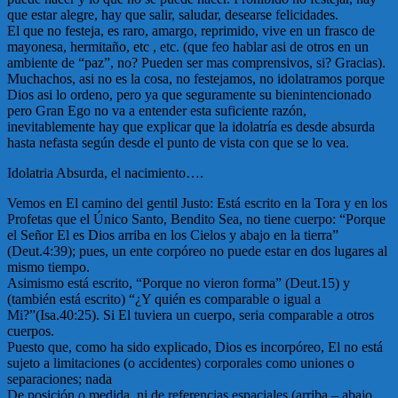
que estar alegre, hay que salir, saludar, desearse felicidades.
El que no festeja, es raro, amargo, reprimido, vive en un frasco de
mayonesa, hermitaño, etc , etc. (que feo hablar asi de otros en un
ambiente de “paz”, no? Pueden ser mas comprensivos, si? Gracias).
Muchachos, asi no es la cosa, no festejamos, no idolatramos porque
Dios asi lo ordeno, pero ya que seguramente su bienintencionado
pero Gran Ego no va a entender esta suficiente razón,
inevitablemente hay que explicar que la idolatría es desde absurda
hasta nefasta según desde el punto de vista con que se lo vea.
Idolatria Absurda, el nacimiento….
Vemos en El camino del gentil Justo: Está escrito en la Tora y en los
Profetas que el Único Santo, Bendito Sea, no tiene cuerpo: “Porque
el Señor El es Dios arriba en los Cielos y abajo en la tierra”
(Deut.4:39); pues, un ente corpóreo no puede estar en dos lugares al
mismo tiempo.
Asimismo está escrito, “Porque no vieron forma” (Deut.15) y
(también está escrito) “¿Y quién es comparable o igual a
Mi?”(Isa.40:25). Si El tuviera un cuerpo, seria comparable a otros
cuerpos.
Puesto que, como ha sido explicado, Dios es incorpóreo, El no está
sujeto a limitaciones (o accidentes) corporales como uniones o
separaciones; nada
De posición o medida, ni de referencias espaciales (arriba – abajo,