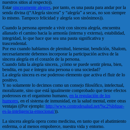
nuestros sitios al respecto)).
Estar
sinceramente alegres
, por tanto, es una pauta para andar por la
senda divina ((“Alegría sincera” y “alegría” a secas, no son siempre
lo mismo. Tampoco felicidad y alegría son sinónimos)).
Cuando la persona aprende a vivir con sincera alegría, encuentra
allanado el camino hacia la armonía (interna y externa), estabilidad,
integridad, lo que hace que sea una pauta significativa y
trascendental.
Por eso cuando hablamos de plenitud, bienestar, bendición, Shalom,
necesariamente debemos incorporar la participación activa de la
sincera alegría en el corazón de la persona.
Cuando falta la alegría sincera, ¿cómo se puede sentir plena, bien,
bendita, en paz e íntegra una persona o una sociedad?
La alegría sincera es ese poderoso elemento que activa el fluir de lo
positivo.
Y no solamente lo decimos como un consejo filosófico, intelectual,
moralizante, sino que está igualmente comprobado que tiene efectos
poderosos en el organismo humano,
en la regulación de los
humores
, en el sistema de inmunidad, en la salud mental, entre otras
ventajas ((Por ejemplo:
http://www.centrodesalud.net/%c2%bfque-
es-la-inteligencia-emocional/
)).
La sincera alegría opera como medicina, en tanto que el abatimiento
enferma, o al menos empobrece, nuestra vida y entorno.