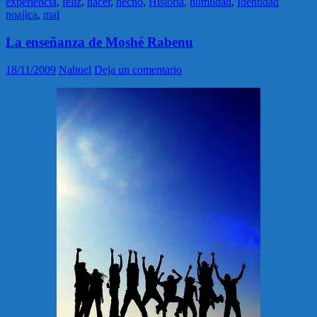
experiencia
,
feliz
,
hacer
,
hecho
,
Historia
,
humildad
,
Identidad
noajica
,
mal
La enseñanza de Moshé Rabenu
18/11/2009
Nahuel
Deja un comentario