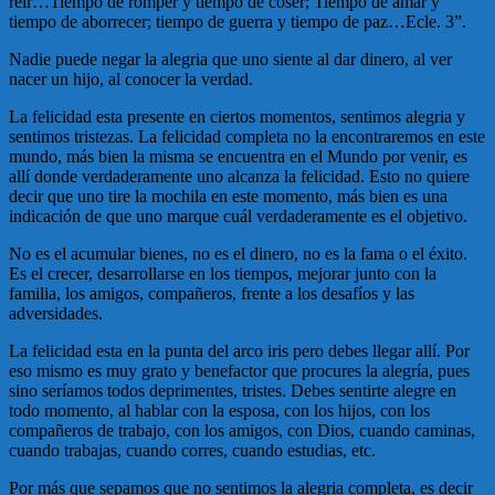
reir…Tiempo de romper y tiempo de coser; Tiempo de amar y
tiempo de aborrecer; tiempo de guerra y tiempo de paz…Ecle. 3”.
Nadie puede negar la alegria que uno siente al dar dinero, al ver
nacer un hijo, al conocer la verdad.
La felicidad esta presente en ciertos momentos, sentimos alegria y
sentimos tristezas. La felicidad completa no la encontraremos en este
mundo, más bien la misma se encuentra en el Mundo por venir, es
allí donde verdaderamente uno alcanza la felicidad. Esto no quiere
decir que uno tire la mochila en este momento, más bien es una
indicación de que uno marque cuál verdaderamente es el objetivo.
No es el acumular bienes, no es el dinero, no es la fama o el éxito.
Es el crecer, desarrollarse en los tiempos, mejorar junto con la
familia, los amigos, compañeros, frente a los desafíos y las
adversidades.
La felicidad esta en la punta del arco iris pero debes llegar allí. Por
eso mismo es muy grato y benefactor que procures la alegría, pues
sino seríamos todos deprimentes, tristes. Debes sentirte alegre en
todo momento, al hablar con la esposa, con los hijos, con los
compañeros de trabajo, con los amigos, con Dios, cuando caminas,
cuando trabajas, cuando corres, cuando estudias, etc.
Por más que sepamos que no sentimos la alegria completa, es decir