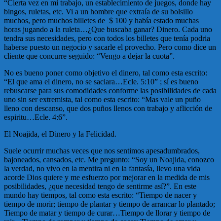
“Cierta vez en mi trabajo, un establecimiento de juegos, donde hay
bingos, ruletas, etc. Vi a un hombre que extraía de su bolsillo
muchos, pero muchos billetes de $ 100 y había estado muchas
horas jugando a la ruleta…¿Que buscaba ganar? Dinero. Cada uno
tendra sus necesidades, pero con todos los billetes que tenía podria
haberse puesto un negocio y sacarle el provecho. Pero como dice un
cliente que concurre seguido: “Vengo a dejar la cuota”.
No es bueno poner como objetivo el dinero, tal como esta escrito:
“El que ama el dinero, no se saciara…Ecle. 5:10” ; sí es bueno
rebuscarse para sus comodidades conforme las posibilidades de cada
uno sin ser extremista, tal como esta escrito: “Mas vale un puño
lleno con descanso, que dos puños llenos con trabajo y aflicción de
espiritu…Ecle. 4:6”.
El Noajida, el Dinero y la Felicidad.
Suele ocurrir muchas veces que nos sentimos apesadumbrados,
bajoneados, cansados, etc. Me pregunto: “Soy un Noajida, conozco
la verdad, no vivo en la mentira ni en la fantasía, llevo una vida
acorde Dios quiere y me esfuerzo por mejorar en la medida de mis
posibilidades, ¿que necesidad tengo de sentirme así?”. En este
mundo hay tiempos, tal como esta escrito: “Tiempo de nacer y
tiempo de morir; tiempo de plantar y tiempo de arrancar lo plantado;
Tiempo de matar y tiempo de curar…Tiempo de llorar y tiempo de