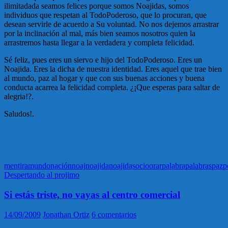
ilimitadada seamos felices porque somos Noajidas, somos
individuos que respetan al TodoPoderoso, que lo procuran, que
desean servirle de acuerdo a Su voluntad. No nos dejemos arrastrar
por la inclinación al mal, más bien seamos nosotros quien la
arrastremos hasta llegar a la verdadera y completa felicidad.
Sé feliz, pues eres un siervo e hijo del TodoPoderoso. Eres un
Noajida. Eres la dicha de nuestra identidad. Eres aquel que trae bien
al mundo, paz al hogar y que con sus buenas acciones y buena
conducta acarrea la felicidad completa. ¿¡Que esperas para saltar de
alegria!?.
Saludos!.
mentira
mundo
nación
noaj
noajida
noajidas
ocio
orar
palabra
palabras
paz
p
Despertando al projimo
Si estás triste, no vayas al centro comercial
14/09/2009
Jonathan Ortiz
6 comentarios