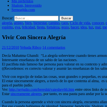
Mis preferidos
Shalom, bienvenido
Sernoajida.com
Buscar:
alegría
,
amigo
,
bien
,
bienestar
,
camino
,
caos
,
Ciclo de vida
,
conocer
,
espíritu
,
eva
,
felicidad
,
fiesta
,
fortaleza
,
gozo
,
hacer
,
idea
,
luz
,
mal
,
me
Vivir Con Sincera Alegría
21/12/2010
Yehuda Ribco
14 comentarios
Decía Mahatma Ghandi: “La alegría sobreviene cuando tienes armonía 
Interesante enseñanza de un sabio de las naciones.
El pacifista más famoso fue persona para valorar en su contexto y admi
((Recordemos: es correcto valorar y asumir las enseñanzas de los sabios 
Vivir con regocijo de todas las cosas, sean grandes o pequeñas, es una
El estar sinceramente alegres, a través de lo que contenta al alma, es
para el pueblo judío.
Ver:
http://serjudio.com/bereshit/vaieshev66.htm
entre otros links de nu
Estar
sinceramente alegres
, por tanto, es una pauta para andar por la
Cuando la persona aprende a vivir con sincera alegría, encuentra allana
Por eso cuando hablamos de plenitud, bienestar, bendición, Shalom, ne