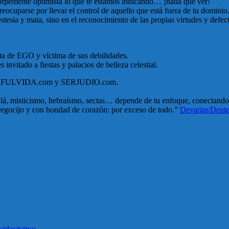
 torpemente optimista lo que te estamos indicando… ¡nada que ver!
preocuparse por llevar el control de aquello que está fuera de tu dominio
esia y mata, sino en el reconocimiento de las propias virtudes y defect
nta de EGO y víctima de sus debilidades.
 invitado a fiestas y palacios de belleza celestial.
pan en FULVIDA.com y SERJUDIO.com.
alá, misticismo, hebraísmo, sectas… depende de tu enfoque, conectando lo
n regocijo y con bondad de corazón: por exceso de todo.”
Devarim/Deute
vida
vivir
yo