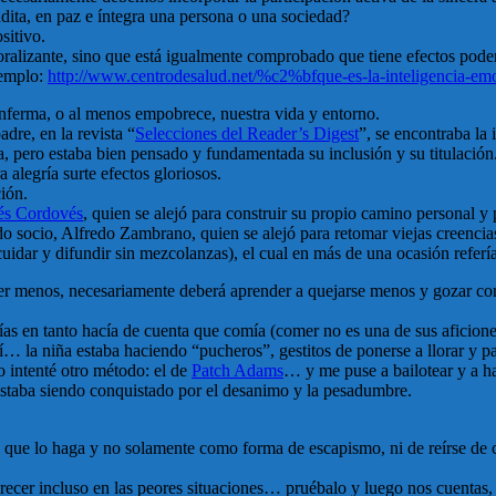
ndita, en paz e íntegra una persona o una sociedad?
sitivo.
moralizante, sino que está igualmente comprobado que tiene efectos po
jemplo:
http://www.centrodesalud.net/%c2%bfque-es-la-inteligencia-emo
enferma, o al menos empobrece, nuestra vida y entorno.
dre, en la revista “
Selecciones del Reader’s Digest
”, se encontraba la 
, pero estaba bien pensado y fundamentada su inclusión y su titulación
a alegría surte efectos gloriosos.
ción.
és Cordovés
, quien se alejó para construir su propio camino personal y
 socio, Alfredo Zambrano, quien se alejó para retomar viejas creencia
idar y difundir sin mezcolanzas), el cual en más de una ocasión referí
cer menos, necesariamente deberá aprender a quejarse menos y gozar co
ías en tanto hacía de cuenta que comía (comer no es una de sus aficion
í… la niña estaba haciendo “pucheros”, gestitos de ponerse a llorar y pat
o intenté otro método: el de
Patch Adams
… y me puse a bailotear y a ha
 estaba siendo conquistado por el desanimo y la pesadumbre.
que lo haga y no solamente como forma de escapismo, ni de reírse de ca
crecer incluso en las peores situaciones… pruébalo y luego nos cuentas,