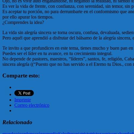
Ojo, no es vivir auto engañándose, ni negando la realidad, ni siendo
Es ver la vida de frente, con confianza, con serenidad, sin temor, sin 
Es aceptar tu porción, no para derrumbarte en el conformismo que anest
por ello apurar los tiempos.
¿Comprendes la idea?
La vida sin alegría sincera se torna oscura, confusa, devaluada, sedie
Pero aquél que aprendió a disfrutar del bálsamo de la alegría sincera, es
Te invito a que profundices en este tema, tienes mucho y buen 
Puedes ser el líder en tu avance, en tu crecimiento integral.
No depende de pastores, maestros, “líderes”, santos, fe, religión, Cab
sincera alegría ((“Puesto que no has servido a el Eterno tu Dios., co
Comparte esto:
Imprimir
Correo electrónico
Relacionado
mundo
ojo
orden
razón
remedio
Salud
terapia
triste
tristeza
universal
verdad