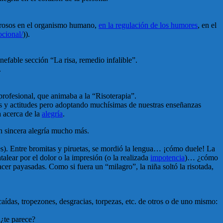
derosos en el organismo humano,
en la regulación de los humores
, en el
cional/
)).
inefable sección “La risa, remedio infalible”.
.
 profesional, que animaba a la “Risoterapia”.
s y actitudes pero adoptando muchísimas de nuestras enseñanzas
a acerca de la
alegría
.
n sincera alegría mucho más.
es). Entre bromitas y piruetas, se mordió la lengua… ¡cómo duele! La
alear por el dolor o la impresión (o la realizada
impotencia
)… ¿cómo
cer payasadas. Como si fuera un “milagro”, la niña soltó la risotada,
ídas, tropezones, desgracias, torpezas, etc. de otros o de uno mismo:
 ¿te parece?