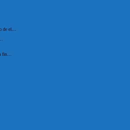
ro de el…
s…
n fin…