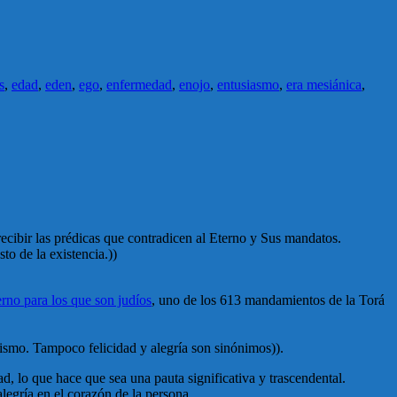
s
,
edad
,
eden
,
ego
,
enfermedad
,
enojo
,
entusiasmo
,
era mesiánica
,
recibir las prédicas que contradicen al Eterno y Sus mandatos.
to de la existencia.))
erno para los que son judíos
, uno de los 613 mandamientos de la Torá
 mismo. Tampoco felicidad y alegría son sinónimos)).
ad, lo que hace que sea una pauta significativa y trascendental.
legría en el corazón de la persona.