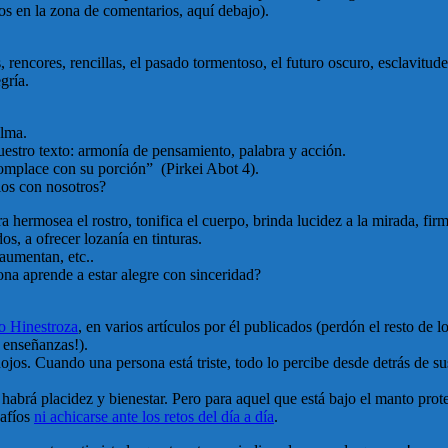
mos en la zona de comentarios, aquí debajo).
 rencores, rencillas, el pasado tormentoso, el futuro oscuro, esclavitude
gría.
alma.
stro texto: armonía de pensamiento, palabra y acción.
complace con su porción” (Pirkei Abot 4).
los con nosotros?
a hermosea el rostro, tonifica el cuerpo, brinda lucidez a la mirada, fir
os, a ofrecer lozanía en tinturas.
aumentan, etc..
sona aprende a estar alegre con sinceridad?
o Hinestroza
, en varios artículos por él publicados (perdón el resto de
 enseñanzas!).
ojos. Cuando una persona está triste, todo lo percibe desde detrás de s
 habrá placidez y bienestar. Pero para aquel que está bajo el manto prote
safíos
ni achicarse ante los retos del día a día
.