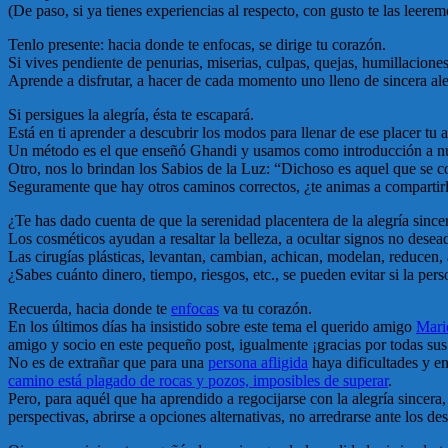
(De paso, si ya tienes experiencias al respecto, con gusto te las leere
Tenlo presente: hacia donde te enfocas, se dirige tu corazón.
Si vives pendiente de penurias, miserias, culpas, quejas, humillaciones,
Aprende a disfrutar, a hacer de cada momento uno lleno de sincera ale
Si persigues la alegría, ésta te escapará.
Está en ti aprender a descubrir los modos para llenar de ese placer tu 
Un método es el que enseñó Ghandi y usamos como introducción a nue
Otro, nos lo brindan los Sabios de la Luz: “Dichoso es aquel que se 
Seguramente que hay otros caminos correctos, ¿te animas a compartir
¿Te has dado cuenta de que la serenidad placentera de la alegría sincer
Los cosméticos ayudan a resaltar la belleza, a ocultar signos no desead
Las cirugías plásticas, levantan, cambian, achican, modelan, reducen, 
¿Sabes cuánto dinero, tiempo, riesgos, etc., se pueden evitar si la per
Recuerda, hacia donde te
enfocas
va tu corazón.
En los últimos días ha insistido sobre este tema el querido amigo
Mari
amigo y socio en este pequeño post, igualmente ¡gracias por todas sus
No es de extrañar que para una
persona afligida
haya dificultades y en
camino está plagado de rocas y pozos, imposibles de superar
.
Pero, para aquél que ha aprendido a regocijarse con la alegría sincera,
perspectivas, abrirse a opciones alternativas, no arredrarse ante los de