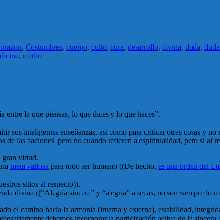
corazon
,
Costumbres
,
cuerpo
,
culto
,
cura
,
desarrollo
,
divina
,
duda
,
duda
dicina
,
medio
entre lo que piensas, lo que dices y lo que haces”.
tir sus inteligentes enseñanzas, así como para criticar otras cosas y no 
de las naciones, pero no cuando refieren a espiritualidad, pero sí al res
 gran virtud.
 una
meta valiosa
para todo ser humano ((De hecho,
es una orden del Et
estros sitios al respecto)).
 senda divina ((“Alegría sincera” y “alegría” a secas, no son siempre lo
do el camino hacia la armonía (interna y externa), estabilidad, integrid
cesariamente debemos incorporar la participación activa de la sincera a