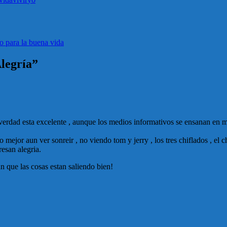
o para la buena vida
legría”
 verdad esta excelente , aunque los medios informativos se ensanan en m
o mejor aun ver sonreir , no viendo tom y jerry , los tres chiflados , e
resan alegria.
n que las cosas estan saliendo bien!