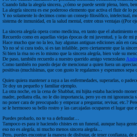
Cuando falta la alegría sincera, ¿cómo se puede sentir plena, bien, be
La alegría sincera es ese poderoso elemento que activa el fluir de lo po
Y no solamente lo decimos como un consejo filosófico, intelectual, 
sistema de inmunidad, en la salud mental, entre otras ventajas ((Por e
La sincera alegría opera como medicina, en tanto que el abatimiento 
Recuerdo como en aquellas viejas épocas de mi juventud, y la de mi pa
Hace mucho que no la leo, hay algunas antiguas ediciones aún en casa
Yo no sé si cura todo, si es tan infalible, pero ciertamente que la sincer
Si bien la risa no es lo mismo que la sincera alegría, bien vale su men
De paso, también recuerdo a nuestro querido amigo venezolano
Andr
Como también no puedo dejar de mencionar a quien fuera un apreciado
positivas (muchísimas, que con gusto le regalamos y esperamos sepa cu
Quien quiera mantener a raya a las enfermedades, superarlas, o pade
Te doy un pequeño y familiar ejemplo.
La otra noche, en la cena de Shabbat, mi hijita estaba haciendo moner
madre, pediatra ella, no le dio importancia, pero yo en mi ignorancia s
no poner cara de preocupado y empezar a preguntar, revisar, etc.? Per
se le hermoseo su bello rostro y las carcajadas ocuparon el lugar que
Puedes probarlo, no te va a defraudar…
Tampoco es para ir haciendo chistes en un funeral, aunque haya gente 
eso no es alegría, ni mucho menos sincera alegría…
Pero, puedes encontrar la manera de disfrutar, de tener confianza, de 