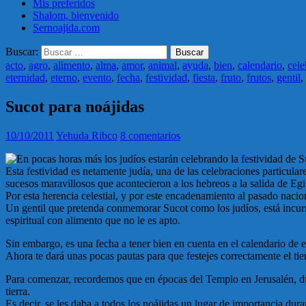
Mis preferidos
Shalom, bienvenido
Sernoajida.com
Buscar:
acto
,
agro
,
alimento
,
alma
,
amor
,
animal
,
ayuda
,
bien
,
calendario
,
cele
eternidad
,
eterno
,
evento
,
fecha
,
festividad
,
fiesta
,
fruto
,
frutos
,
gentil
,
Sucot para noájidas
10/10/2011
Yehuda Ribco
8 comentarios
En pocas horas más los judíos estarán celebrando la festividad de S
Esta festividad es netamente judía, una de las celebraciones particular
sucesos maravillosos que acontecieron a los hebreos a la salida de Egip
Por esta herencia celestial, y por este encadenamiento al pasado nacion
Un gentil que pretenda conmemorar Sucot como los judíos, está incurr
espiritual con alimento que no le es apto.
Sin embargo, es una fecha a tener bien en cuenta en el calendario de e
Ahora te dará unas pocas pautas para que festejes correctamente el ti
Para comenzar, recordemos que en épocas del Templo en Jerusalén, dura
tierra.
Es decir, se les daba a todos los noájidas un lugar de importancia dura