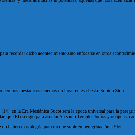
otencia, y nuestras muchas impotencias, aquellas que nos hacen alzar
 para recordar dicho acontecimiento,sino enfocarse en otros acontecimi
tiempos mesianicos tenemos un lugar en esa fiesta: Subir a Sion
14), en la Era Mesiánica Sucot será la época universal para la peregrin
dad que Él escogió para asentar Su santo Templo. Judíos y noájidas, ca
 no habría mas alegría para mí que subir en peregrinación a Sion.