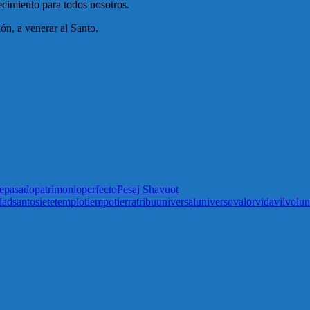
cimiento para todos nosotros.
ón, a venerar al Santo.
e
pasado
patrimonio
perfecto
Pesaj Shavuot
dad
santo
siete
templo
tiempo
tierra
tribu
universal
universo
valor
vida
vil
volun