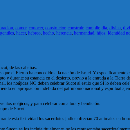
bracion
,
comer
,
conocer
,
constructor
,
construir
,
cumplir
,
dia
,
divina
,
div
gentiles
,
hacer
,
hebreo
,
hecho
,
herencia
,
hermandad
,
hijos
,
Identidad no
ucot, de las cabañas.
es que el Eterno ha concedido a la nación de Israel. Y específicamente es
to y durante su estancia en el desierto, previo a la entrada a la Tierra 
al, los noájidas NO deben celebrar Sucot al estilo que SÍ lo deben celeb
iendo en apropiación indebida del patrimonio nacional y espiritual aje
ventos noájicos, y para celebrar con altura y bendición.
empo de Sucot.
nte esta festividad los sacerdotes judíos ofrecían 70 animales en honor
nte Sucot, se los incluía ritualmente, se les representaba sacerdotalmen