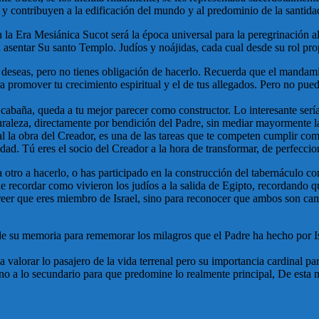
 y contribuyen a la edificación del mundo y al predominio de la santida
la Era Mesiánica Sucot será la época universal para la peregrinación al
a asentar Su santo Templo. Judíos y noájidas, cada cual desde su rol pr
 deseas, pero no tienes obligación de hacerlo. Recuerda que el mandami
ra promover tu crecimiento espiritual y el de tus allegados. Pero no p
u cabaña, queda a tu mejor parecer como constructor. Lo interesante serí
turaleza, directamente por bendición del Padre, sin mediar mayormente 
ural la obra del Creador, es una de las tareas que te competen cumplir co
idad. Tú eres el socio del Creador a la hora de transformar, de perfeccio
 otro a hacerlo, o has participado en la construcción del tabernáculo c
e recordar como vivieron los judíos a la salida de Egipto, recordando q
reer que eres miembro de Israel, sino para reconocer que ambos son cam
de su memoria para rememorar los milagros que el Padre ha hecho por Is
 valorar lo pasajero de la vida terrenal pero su importancia cardinal pa
o a lo secundario para que predomine lo realmente principal, De esta m