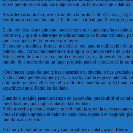
son el pueblo sacerdotal, los noájidas son los hermanos que colaboran
Recordemos también que de acuerdo a la profecía de Zacarías (14), en 
rendir nuestra devoción ante el Padre en la ciudad que Él escogió par
En la práctica, tú actualmente puedes construir una pequeña cabaña si
(varones), y que tú solamente estarás actuando de buena voluntad, pa
que te compete, tenlo presente por favor.
En cuanto a medidas, formas, materiales, etc. para la edificación de t
palmas, etc., como una manera de distinguir lo que proviene de la na
Este aspecto de apreciar lo natural en estos días, y a través de lo nat
mundo, de convertirlo en un lugar propicio para el ejercicio de la sant
¿Qué haces luego de que te has construido tu chocita, o has ayudado a
En la cabaña puedes comer y pasar un rato, con la expresa intención d
con tus hermanos judíos, con el pasado de la nación santa; NO para c
específico que el Padre les ha dado.
Cuando el noájida pasa un tiempo en su cabaña, puede abrir el canal 
todos los humanos bajo las alas de la divinidad.
Y el provecho personal está en que el noájida aprenda de esta manera a
Que el noájida aprenda el valor de cada cosa, dejando en segundo plan
mundo más perfecto.
Está muy bien que se reúnan y canten salmos de alabanza al Eterno.