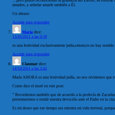
…pero juntos reconociendo la grandeza del Eterno, su enorme P
amados, y anhelar amarle también a Él.
Un abrazo
Accede para responder
Maria
dice:
13/10/2011 a las 0:39
es una festividad exclusivamente judia,entonces no hay sentido
Accede para responder
Claumar
dice:
14/10/2011 a las 3:42
María AHORA es una festividad judía, no nos olvidemos que en 
Como dice el moré en este post:
” Recordemos también que de acuerdo a la profecía de Zacarías (
presentaremos a rendir nuestra devoción ante el Padre en la ciu
Es mi deseo que ese tiempo sea mientra mi vida terrenal, porque