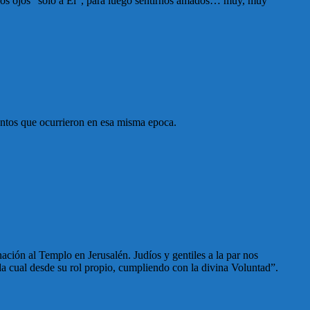
 los ojos “sólo a Él”, para luego sentirnos amados… muy, muy
entos que ocurrieron en esa misma epoca.
ación al Templo en Jerusalén. Judíos y gentiles a la par nos
da cual desde su rol propio, cumpliendo con la divina Voluntad”.