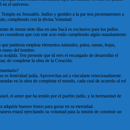
d en el universo.
 Templo en Jerusalén. Judíos y gentiles a la par nos presentaremos a
opio, cumpliendo con la divina Voluntad.
ento de morar siete días en una Sucá es exclusivo para los judíos
uedes considerar que con este acto estás cumpliendo algún mandamiento
a que pudieras emplear elementos naturales, palos, ramas, hojas,
la mano del hombre.
mo noájida. Ten presente que tú eres el encargado de desarrollar el
nar, de completar la obra de la Creación.
omunitario?
ue es festividad judía. Aprovechas así a vincularte emocionalmente
aradas en la obra de completar el mundo, cada cual de acuerdo al rol
rael, el amor que ha tenido por el pueblo judío, y la hermandad de
ra adquirir buenos frutos para gozar en su eternidad.
anera estará ejercitando su voluntad para la misión de construir un