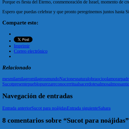
Porque es fiesta del Eterno, conmemoración de Israel, momento de cre
Espero que puedas celebrar y que pronto peregrinemos juntos hasta Si
Comparte esto:
Imprimir
Correo electrónico
Relacionado
mes
mila
milagro
milagros
mundo
Naciones
natural
obra
ocio
olam
orar
padr
Sucot
presente
pueblo
pureza
reconocer
ritual
sacerdote
salmo
salmos
santi
Navegación de entradas
Entrada anterior
Sucot para noájidas
Entrada siguiente
Sahara
8 comentarios sobre “Sucot para noájidas”