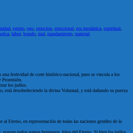
inidad
,
egipto
,
ego
,
emocion
,
emocional
,
era mesiánica
,
espiritual
,
ajica
,
labor
,
legado
,
mal
,
mandamiento
,
material
 una festividad de corte histórico-nacional, pues se vincula a los
de Promisión.
rar los judíos.
no, está desobedeciendo la divina Voluntad, y está dañando su pureza
 al Eterno, en representación de todas las naciones gentiles de la
te, porque todos somos hermanos, hijos del Eterno. Si bien los judíos