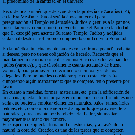
al predominio de la santidad en el universo.
Recordemos también que de acuerdo a la profecía de Zacarías (14),
en la Era Mesiánica Sucot será la época universal para la
peregrinación al Templo en Jerusalén. Judíos y gentiles a la par nos
presentaremos a rendir nuestra devoción ante el Padre en la ciudad
que Él escogió para asentar Su santo Templo. Judíos y noájidas,
cada cual desde su rol propio, cumpliendo con la divina Voluntad.
En la práctica, tú actualmente puedes construir una pequeña cabaña
si deseas, pero no tienes obligación de hacerlo. Recuerda que el
mandamiento de morar siete días en una Sucá es exclusivo para los
judíos (varones), y que tú solamente estarás actuando de buena
voluntad, para promover tu crecimiento espiritual y el de tus
allegados. Pero no puedes considerar que con este acto estás
cumpliendo algún mandamiento que te compete, tenlo presente por
favor.
En cuanto a medidas, formas, materiales, etc. para la edificación de
tu cabaña, queda a tu mejor parecer como constructor. Lo interesante
sería que pudieras emplear elementos naturales, palos, ramas, hojas,
palmas, etc., como una manera de distinguir lo que proviene de la
naturaleza, directamente por bendición del Padre, sin mediar
mayormente la mano del hombre.
Este aspecto de apreciar lo natural en estos días, y a través de lo
natural la obra del Creador, es una de las tareas que te competen