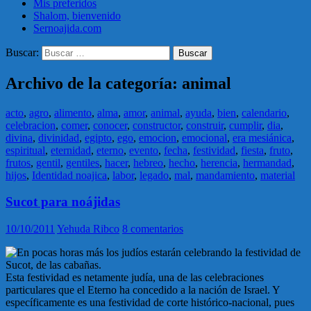
Mis preferidos
Shalom, bienvenido
Sernoajida.com
Buscar:
Archivo de la categoría: animal
acto
,
agro
,
alimento
,
alma
,
amor
,
animal
,
ayuda
,
bien
,
calendario
,
celebracion
,
comer
,
conocer
,
constructor
,
construir
,
cumplir
,
dia
,
divina
,
divinidad
,
egipto
,
ego
,
emocion
,
emocional
,
era mesiánica
,
espiritual
,
eternidad
,
eterno
,
evento
,
fecha
,
festividad
,
fiesta
,
fruto
,
frutos
,
gentil
,
gentiles
,
hacer
,
hebreo
,
hecho
,
herencia
,
hermandad
,
hijos
,
Identidad noajica
,
labor
,
legado
,
mal
,
mandamiento
,
material
Sucot para noájidas
10/10/2011
Yehuda Ribco
8 comentarios
En pocas horas más los judíos estarán celebrando la festividad de
Sucot, de las cabañas.
Esta festividad es netamente judía, una de las celebraciones
particulares que el Eterno ha concedido a la nación de Israel. Y
específicamente es una festividad de corte histórico-nacional, pues