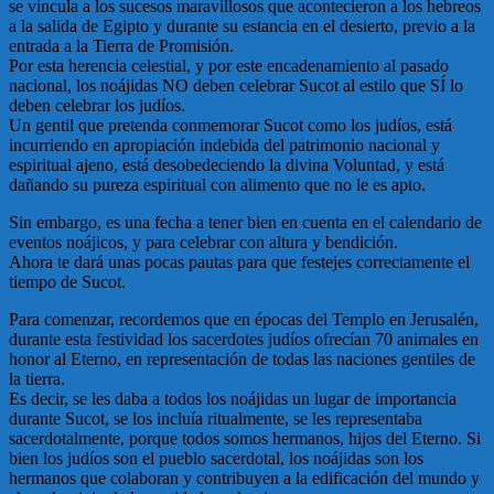
se vincula a los sucesos maravillosos que acontecieron a los hebreos
a la salida de Egipto y durante su estancia en el desierto, previo a la
entrada a la Tierra de Promisión.
Por esta herencia celestial, y por este encadenamiento al pasado
nacional, los noájidas NO deben celebrar Sucot al estilo que SÍ lo
deben celebrar los judíos.
Un gentil que pretenda conmemorar Sucot como los judíos, está
incurriendo en apropiación indebida del patrimonio nacional y
espiritual ajeno, está desobedeciendo la divina Voluntad, y está
dañando su pureza espiritual con alimento que no le es apto.
Sin embargo, es una fecha a tener bien en cuenta en el calendario de
eventos noájicos, y para celebrar con altura y bendición.
Ahora te dará unas pocas pautas para que festejes correctamente el
tiempo de Sucot.
Para comenzar, recordemos que en épocas del Templo en Jerusalén,
durante esta festividad los sacerdotes judíos ofrecían 70 animales en
honor al Eterno, en representación de todas las naciones gentiles de
la tierra.
Es decir, se les daba a todos los noájidas un lugar de importancia
durante Sucot, se los incluía ritualmente, se les representaba
sacerdotalmente, porque todos somos hermanos, hijos del Eterno. Si
bien los judíos son el pueblo sacerdotal, los noájidas son los
hermanos que colaboran y contribuyen a la edificación del mundo y