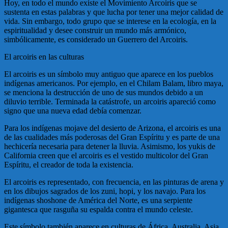
Hoy, en todo el mundo existe el Movimiento Arcoiris que se
sustenta en estas palabras y que lucha por tener una mejor calidad de
vida. Sin embargo, todo grupo que se interese en la ecología, en la
espiritualidad y desee construir un mundo más armónico,
simbólicamente, es considerado un Guerrero del Arcoiris.
El arcoiris en las culturas
El arcoiris es un símbolo muy antiguo que aparece en los pueblos
indígenas americanos. Por ejemplo, en el Chilam Balam, libro maya,
se menciona la destrucción de uno de sus mundos debido a un
diluvio terrible. Terminada la catástrofe, un arcoiris apareció como
signo que una nueva edad debía comenzar.
Para los indígenas mojave del desierto de Arizona, el arcoiris es una
de las cualidades más poderosas del Gran Espíritu y es parte de una
hechicería necesaria para detener la lluvia. Asimismo, los yukis de
California creen que el arcoiris es el vestido multicolor del Gran
Espíritu, el creador de toda la existencia.
El arcoiris es representado, con frecuencia, en las pinturas de arena y
en los dibujos sagrados de los zuni, hopi, y los navajo. Para los
indígenas shoshone de América del Norte, es una serpiente
gigantesca que rasguña su espalda contra el mundo celeste.
Este símbolo también aparece en culturas de África, Australia, Asia,