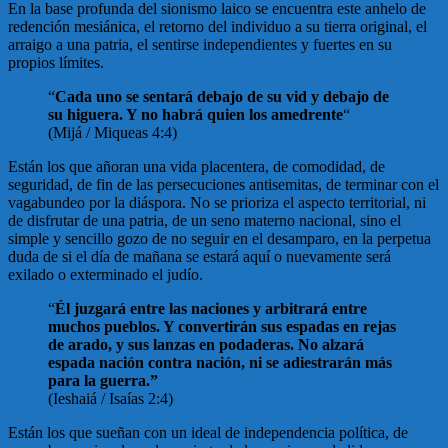
En la base profunda del sionismo laico se encuentra este anhelo de
redención mesiánica, el retorno del individuo a su tierra original, el
arraigo a una patria, el sentirse independientes y fuertes en su
propios límites.
“
Cada uno se sentará debajo de su vid y debajo de
su higuera. Y no habrá quien los amedrente
“
(Mijá / Miqueas 4:4)
Están los que añoran una vida placentera, de comodidad, de
seguridad, de fin de las persecuciones antisemitas, de terminar con el
vagabundeo por la diáspora. No se prioriza el aspecto territorial, ni
de disfrutar de una patria, de un seno materno nacional, sino el
simple y sencillo gozo de no seguir en el desamparo, en la perpetua
duda de si el día de mañana se estará aquí o nuevamente será
exilado o exterminado el judío.
“
Él juzgará entre las naciones y arbitrará entre
muchos pueblos. Y convertirán sus espadas en rejas
de arado, y sus lanzas en podaderas. No alzará
espada nación contra nación, ni se adiestrarán más
para la guerra.”
(Ieshaiá / Isaías 2:4)
Están los que sueñan con un ideal de independencia política, de