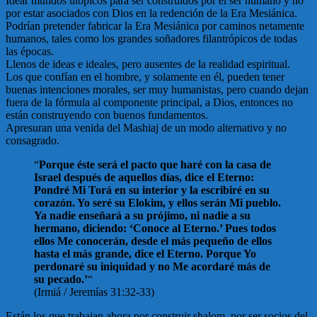
Idear mundos utópicos para ser construidos por el ser humano y no
por estar asociados con Dios en la redención de la Era Mesiánica.
Podrían pretender fabricar la Era Mesiánica por caminos netamente
humanos, tales como los grandes soñadores filantrópicos de todas
las épocas.
Llenos de ideas e ideales, pero ausentes de la realidad espiritual.
Los que confían en el hombre, y solamente en él, pueden tener
buenas intenciones morales, ser muy humanistas, pero cuando dejan
fuera de la fórmula al componente principal, a Dios, entonces no
están construyendo con buenos fundamentos.
Apresuran una venida del Mashiaj de un modo alternativo y no
consagrado.
“
Porque éste será el pacto que haré con la casa de
Israel después de aquellos días, dice el Eterno:
Pondré Mi Torá en su interior y la escribiré en su
corazón. Yo seré su Elokim, y ellos serán Mi pueblo.
Ya nadie enseñará a su prójimo, ni nadie a su
hermano, diciendo: ‘Conoce al Eterno.’ Pues todos
ellos Me conocerán, desde el más pequeño de ellos
hasta el más grande, dice el Eterno. Porque Yo
perdonaré su iniquidad y no Me acordaré más de
su pecado.’
“
(Irmiá / Jeremías 31:32-33)
Están los que trabajan ahora por construir shalom, por ser socios del