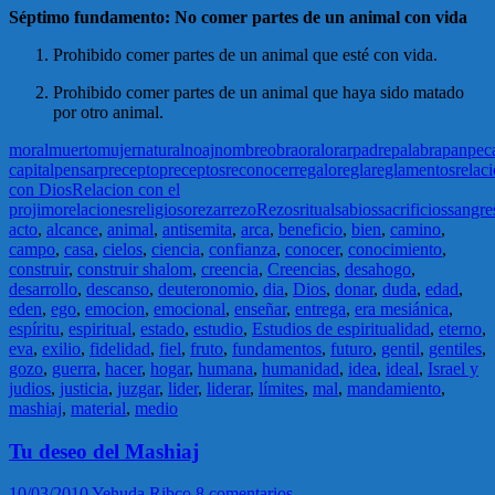
Séptimo fundamento: No comer partes de un animal con vida
Prohibido comer partes de un animal que esté con vida.
Prohibido comer partes de un animal que haya sido matado
por otro animal.
moral
muerto
mujer
natural
noaj
nombre
obra
oral
orar
padre
palabra
pan
pec
capital
pensar
precepto
preceptos
reconocer
regalo
regla
reglamentos
relac
con Dios
Relacion con el
projimo
relaciones
religioso
rezar
rezo
Rezos
ritual
sabios
sacrificios
sangre
acto
,
alcance
,
animal
,
antisemita
,
arca
,
beneficio
,
bien
,
camino
,
campo
,
casa
,
cielos
,
ciencia
,
confianza
,
conocer
,
conocimiento
,
construir
,
construir shalom
,
creencia
,
Creencias
,
desahogo
,
desarrollo
,
descanso
,
deuteronomio
,
dia
,
Dios
,
donar
,
duda
,
edad
,
eden
,
ego
,
emocion
,
emocional
,
enseñar
,
entrega
,
era mesiánica
,
espíritu
,
espiritual
,
estado
,
estudio
,
Estudios de espiritualidad
,
eterno
,
eva
,
exilio
,
fidelidad
,
fiel
,
fruto
,
fundamentos
,
futuro
,
gentil
,
gentiles
,
gozo
,
guerra
,
hacer
,
hogar
,
humana
,
humanidad
,
idea
,
ideal
,
Israel y
judios
,
justicia
,
juzgar
,
lider
,
liderar
,
límites
,
mal
,
mandamiento
,
mashiaj
,
material
,
medio
Tu deseo del Mashiaj
10/03/2010
Yehuda Ribco
8 comentarios