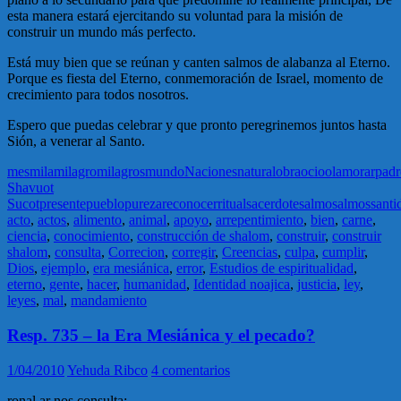
esta manera estará ejercitando su voluntad para la misión de
construir un mundo más perfecto.
Está muy bien que se reúnan y canten salmos de alabanza al Eterno.
Porque es fiesta del Eterno, conmemoración de Israel, momento de
crecimiento para todos nosotros.
Espero que puedas celebrar y que pronto peregrinemos juntos hasta
Sión, a venerar al Santo.
mes
mila
milagro
milagros
mundo
Naciones
natural
obra
ocio
olam
orar
padr
Shavuot
Sucot
presente
pueblo
pureza
reconocer
ritual
sacerdote
salmo
salmos
santi
acto
,
actos
,
alimento
,
animal
,
apoyo
,
arrepentimiento
,
bien
,
carne
,
ciencia
,
conocimiento
,
construcción de shalom
,
construir
,
construir
shalom
,
consulta
,
Correcion
,
corregir
,
Creencias
,
culpa
,
cumplir
,
Dios
,
ejemplo
,
era mesiánica
,
error
,
Estudios de espiritualidad
,
eterno
,
gente
,
hacer
,
humanidad
,
Identidad noajica
,
justicia
,
ley
,
leyes
,
mal
,
mandamiento
Resp. 735 – la Era Mesiánica y el pecado?
1/04/2010
Yehuda Ribco
4 comentarios
ronal.ar nos consulta: