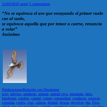
22/03/2010
angel
5 comentarios
“No se equivoca el ave que ensayando el primer vuelo
cae al suelo,
se equivoca aquella que por temor a caerse, renuncia
a volar”
Anónimo
Publicaciones
Relación con Dios
temor
acto
,
adivino
,
adulterio
,
animal
,
animal vivo
,
asesinato
,
bien
,
blasfemia
,
cambio
,
capital
,
comer
,
comunidad
,
conducta
,
conocer
,
consulta
,
cortes
,
cruz
,
cultura
,
deidad
,
desear
,
devolver
,
dia
,
Dios
,
edad
,
ego
,
era mesiánica
,
espíritu
,
espiritual
,
esposa
,
estafa
,
estudiar
,