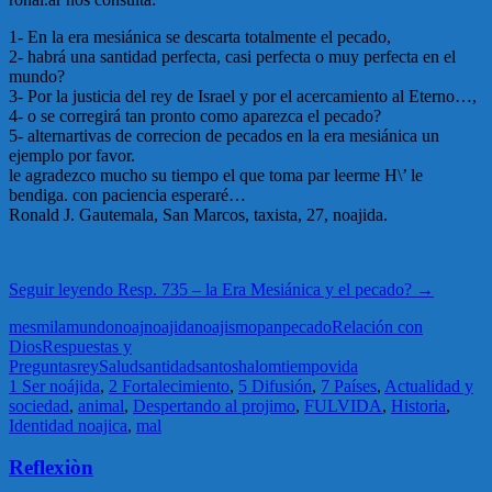
1- En la era mesiánica se descarta totalmente el pecado,
2- habrá una santidad perfecta, casi perfecta o muy perfecta en el
mundo?
3- Por la justicia del rey de Israel y por el acercamiento al Eterno…,
4- o se corregirá tan pronto como aparezca el pecado?
5- alternartivas de correcion de pecados en la era mesiánica un
ejemplo por favor.
le agradezco mucho su tiempo el que toma par leerme H\’ le
bendiga. con paciencia esperaré…
Ronald J. Gautemala, San Marcos, taxista, 27, noajida.
Seguir leyendo
Resp. 735 – la Era Mesiánica y el pecado?
→
mes
mila
mundo
noaj
noajida
noajismo
pan
pecado
Relación con
Dios
Respuestas y
Preguntas
rey
Salud
santidad
santo
shalom
tiempo
vida
1 Ser noájida
,
2 Fortalecimiento
,
5 Difusión
,
7 Países
,
Actualidad y
sociedad
,
animal
,
Despertando al projimo
,
FULVIDA
,
Historia
,
Identidad noajica
,
mal
Reflexiòn