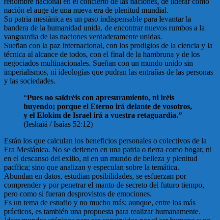
renombre nacional en el concierto de las naciones, de liderar como
nación el auge de una nueva era de plenitud mundial.
Su patria mesiánica es un paso indispensable para levantar la
bandera de la humanidad unida, de encontrar nuevos rumbos a la
vanguardia de las naciones verdaderamente unidas.
Sueñan con la paz internacional, con los prodigios de la ciencia y la
técnica al alcance de todos, con el final de la hambruna y de los
negociados multinacionales. Sueñan con un mundo unido sin
imperialismos, ni ideologías que pudran las entrañas de las personas
y las sociedades.
“
Pues no saldréis con apresuramiento, ni iréis
huyendo; porque el Eterno irá delante de vosotros,
y el Elokim de Israel irá a vuestra retaguardia.”
(Ieshaiá / Isaías 52:12)
Están los que calculan los beneficios personales o colectivos de la
Era Mesiánica. No se detienen en una patria o tierra como hogar, ni
en el descanso del exilio, ni en un mundo de belleza y plenitud
pacífica; sino que analizan y especulan sobre la temática.
Abundan en datos, estudian posibilidades, se esfuerzan por
comprender y por penetrar el manto de secreto del futuro tiempo,
pero como si fueran desprovistos de emociones.
Es un tema de estudio y no mucho más; aunque, entre los más
prácticos, es también una propuesta para realizar humanamente.