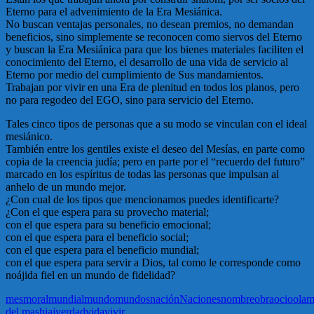
Eterno para el advenimiento de la Era Mesiánica.
No buscan ventajas personales, no desean premios, no demandan
beneficios, sino simplemente se reconocen como siervos del Eterno
y buscan la Era Mesiánica para que los bienes materiales faciliten el
conocimiento del Eterno, el desarrollo de una vida de servicio al
Eterno por medio del cumplimiento de Sus mandamientos.
Trabajan por vivir en una Era de plenitud en todos los planos, pero
no para regodeo del EGO, sino para servicio del Eterno.
Tales cinco tipos de personas que a su modo se vinculan con el ideal
mesiánico.
También entre los gentiles existe el deseo del Mesías, en parte como
copia de la creencia judía; pero en parte por el “recuerdo del futuro”
marcado en los espíritus de todas las personas que impulsan al
anhelo de un mundo mejor.
¿Con cual de los tipos que mencionamos puedes identificarte?
¿Con el que espera para su provecho material;
con el que espera para su beneficio emocional;
con el que espera para el beneficio social;
con el que espera para el beneficio mundial;
con el que espera para servir a Dios, tal como le corresponde como
noájida fiel en un mundo de fidelidad?
mes
moral
mundial
mundo
mundos
nación
Naciones
nombre
obra
ocio
ola
del mashiaj
verdad
vida
vivir