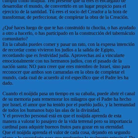
cumplir como noájida. Ten presente que tú eres el encargado de
desarrollar el mundo, de convertirlo en un lugar propicio para el
ejercicio de la santidad. Tú eres el socio del Creador a la hora de
transformar, de perfeccionar, de completar la obra de la Creación.
¿Qué haces luego de que te has construido tu chocita, o has ayudado
a otro a hacerlo, o has participado en la construcción del tabernáculo
comunitario?
En la cabaña puedes comer y pasar un rato, con la expresa intención
de recordar como vivieron los judíos a la salida de Egipto,
recordando que es festividad judía. Aprovechas así a vincularte
emocionalmente con tus hermanos judíos, con el pasado de la
nación santa; NO para creer que eres miembro de Israel, sino para
reconocer que ambos son camaradas en la obra de completar el
mundo, cada cual de acuerdo al rol específico que el Padre les ha
dado.
Cuando el noájida pasa un tiempo en su cabaña, puede abrir el canal
de su memoria para rememorar los milagros que el Padre ha hecho
por Israel, el amor que ha tenido por el pueblo judío, y la hermandad
de todos los humanos bajo las alas de la divinidad.
Y el provecho personal está en que el noájida aprenda de esta
manera a valorar lo pasajero de la vida terrenal pero su importancia
cardinal para adquirir buenos frutos para gozar en su eternidad.
Que el noájida aprenda el valor de cada cosa, dejando en segundo
plano a lo secundario para que predomine lo realmente principal, De