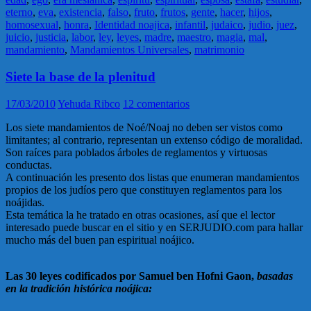
eterno
,
eva
,
existencia
,
falso
,
fruto
,
frutos
,
gente
,
hacer
,
hijos
,
homosexual
,
honra
,
Identidad noajica
,
infantil
,
judaico
,
judio
,
juez
,
juicio
,
justicia
,
labor
,
ley
,
leyes
,
madre
,
maestro
,
magia
,
mal
,
mandamiento
,
Mandamientos Universales
,
matrimonio
Siete la base de la plenitud
17/03/2010
Yehuda Ribco
12 comentarios
Los siete mandamientos de Noé/Noaj no deben ser vistos como
limitantes; al contrario, representan un extenso código de moralidad.
Son raíces para poblados árboles de reglamentos y virtuosas
conductas.
A continuación les presento dos listas que enumeran mandamientos
propios de los judíos pero que constituyen reglamentos para los
noájidas.
Esta temática la he tratado en otras ocasiones, así que el lector
interesado puede buscar en el sitio y en SERJUDIO.com para hallar
mucho más del buen pan espiritual noájico.
Las 30 leyes codificados por Samuel ben Hofni Gaon,
basadas
en la tradición histórica noájica: