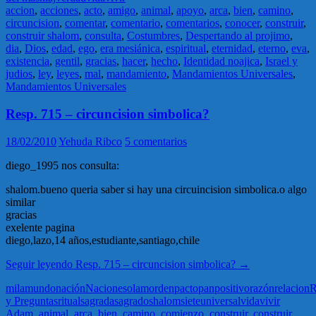
accion
,
acciones
,
acto
,
amigo
,
animal
,
apoyo
,
arca
,
bien
,
camino
,
circuncision
,
comentar
,
comentario
,
comentarios
,
conocer
,
construir
,
construir shalom
,
consulta
,
Costumbres
,
Despertando al projimo
,
dia
,
Dios
,
edad
,
ego
,
era mesiánica
,
espiritual
,
eternidad
,
eterno
,
eva
,
existencia
,
gentil
,
gracias
,
hacer
,
hecho
,
Identidad noajica
,
Israel y
judios
,
ley
,
leyes
,
mal
,
mandamiento
,
Mandamientos Universales
,
Mandamientos Universales
Resp. 715 – circuncision simbolica?
18/02/2010
Yehuda Ribco
5 comentarios
diego_1995 nos consulta:
shalom.bueno queria saber si hay una circuincision simbolica.o algo
similar
gracias
exelente pagina
diego,lazo,14 años,estudiante,santiago,chile
Seguir leyendo
Resp. 715 – circuncision simbolica?
→
mila
mundo
nación
Naciones
olam
orden
pacto
pan
positivo
razón
relacion
R
y Preguntas
ritual
sagrada
sagrado
shalom
siete
universal
vida
vivir
Adam
,
animal
,
arca
,
bien
,
camino
,
comienzo
,
construir
,
construir