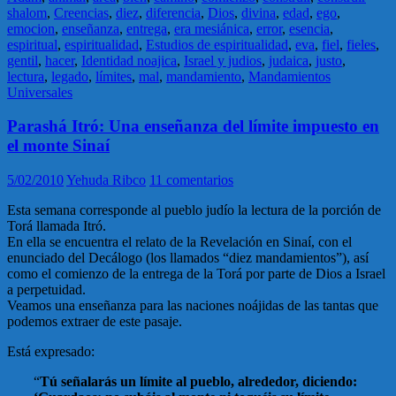
shalom
,
Creencias
,
diez
,
diferencia
,
Dios
,
divina
,
edad
,
ego
,
emocion
,
enseñanza
,
entrega
,
era mesiánica
,
error
,
esencia
,
espiritual
,
espiritualidad
,
Estudios de espiritualidad
,
eva
,
fiel
,
fieles
,
gentil
,
hacer
,
Identidad noajica
,
Israel y judios
,
judaica
,
justo
,
lectura
,
legado
,
límites
,
mal
,
mandamiento
,
Mandamientos
Universales
Parashá Itró: Una enseñanza del límite impuesto en
el monte Sinaí
5/02/2010
Yehuda Ribco
11 comentarios
Esta semana corresponde al pueblo judío la lectura de la porción de
Torá llamada Itró.
En ella se encuentra el relato de la Revelación en Sinaí, con el
enunciado del Decálogo (los llamados “diez mandamientos”), así
como el comienzo de la entrega de la Torá por parte de Dios a Israel
a perpetuidad.
Veamos una enseñanza para las naciones noájidas de las tantas que
podemos extraer de este pasaje.
Está expresado:
“
Tú señalarás un límite al pueblo, alrededor, diciendo: