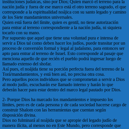
instituciones judaicas, sino por Dios; Quien marcó el terreno para la
nación judía y fuera de ese marco está el otro terreno sagrado, el que
corresponde a la espiritualidad noájica con su santo legado y camino
de los Siete mandamientos universales.
Quien está fuera del límite, quien es gentil, no tiene autorización
para entrar al terreno correspondiente a la nación judía, ni siquiera
tocarlo con su mano.
Por supuesto que aquel que tiene una voluntad pura e intensa de
servir a Dios tal como deben hacer los judíos, puede transitar por un
proceso de conversión formal y legal al judaísmo, para entonces ser
apto para entrar al terreno de Israel. Esto corresponde al pasaje que
menciona aquello de que recién el pueblo podrá ingresar luego de
llamado extenso del shofar.
Así pues, el noájida tiene su porción perfecta fuera del terreno de la
Torá/mandamientos, y está bien así, no precisa otra cosa.
Pero aquellos pocos individuos que se comprometan a servir a Dios
al modo judío, escucharán ese llamado interno y harán lo que
deberán hacer para estar dentro del marco legal pautado por Dios.
2- Porque Dios ha marcado los mandamientos e impuesto los
límites, pero es de cada persona y de cada sociedad hacerse cargo de
construir Shalom con las herramientas que cuentan según
disposición divina.
Dios no fulminará al noájida que se apropie del legado judío de
manera ilícita, al menos no en Este Mundo, pero corresponde que