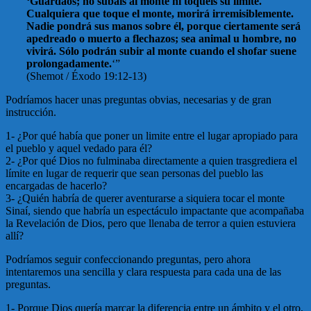
‘Guardaos; no subáis al monte ni toquéis su límite.
Cualquiera que toque el monte, morirá irremisiblemente.
Nadie pondrá sus manos sobre él, porque ciertamente será
apedreado o muerto a flechazos; sea animal u hombre, no
vivirá. Sólo podrán subir al monte cuando el shofar suene
prolongadamente.
‘”
(Shemot / Éxodo 19:12-13)
Podríamos hacer unas preguntas obvias, necesarias y de gran
instrucción.
1- ¿Por qué había que poner un limite entre el lugar apropiado para
el pueblo y aquel vedado para él?
2- ¿Por qué Dios no fulminaba directamente a quien trasgrediera el
límite en lugar de requerir que sean personas del pueblo las
encargadas de hacerlo?
3- ¿Quién habría de querer aventurarse a siquiera tocar el monte
Sinaí, siendo que habría un espectáculo impactante que acompañaba
la Revelación de Dios, pero que llenaba de terror a quien estuviera
allí?
Podríamos seguir confeccionando preguntas, pero ahora
intentaremos una sencilla y clara respuesta para cada una de las
preguntas.
1- Porque Dios quería marcar la diferencia entre un ámbito y el otro,