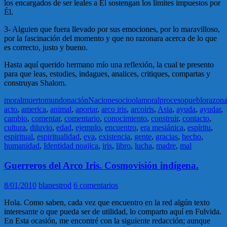
los encargados de ser leales a Él sostengan los límites impuestos por
Él.
3- Alguien que fuera llevado por sus emociones, por lo maravilloso,
por la fascinación del momento y que no razonara acerca de lo que
es correcto, justo y bueno.
Hasta aquí querido hermano mío una reflexión, la cual te presento
para que leas, estudies, indagues, analices, critiques, compartas y
construyas Shalom.
moral
muerto
mundo
nación
Naciones
ocio
olam
oral
proceso
pueblo
razona
acto
,
america
,
animal
,
aportar
,
arco iris
,
arcoiris
,
Asia
,
ayuda
,
ayudar
,
cambio
,
comentar
,
comentario
,
conocimiento
,
construir
,
contacto
,
cultura
,
diluvio
,
edad
,
ejemplo
,
encuentro
,
era mesiánica
,
espíritu
,
espiritual
,
espiritualidad
,
eva
,
existencia
,
gente
,
gracias
,
hecho
,
humanidad
,
Identidad noajica
,
iris
,
libro
,
lucha
,
madre
,
mal
Guerreros del Arco Iris. Cosmovisión indígena.
8/01/2010
blanestrod
6 comentarios
Hola. Como saben, cada vez que encuentro en la red algún texto
interesante o que pueda ser de utilidad, lo comparto aquí en Fulvida.
En Esta ocasión, me encontré con la siguiente redacción; aunque