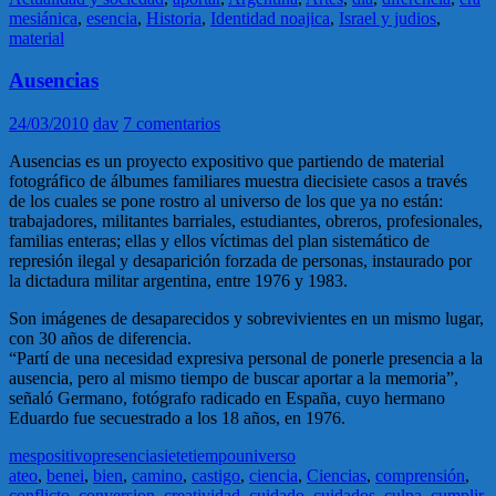
mesiánica
,
esencia
,
Historia
,
Identidad noajica
,
Israel y judios
,
material
Ausencias
24/03/2010
dav
7 comentarios
Ausencias es un proyecto expositivo que partiendo de material
fotográfico de álbumes familiares muestra diecisiete casos a través
de los cuales se pone rostro al universo de los que ya no están:
trabajadores, militantes barriales, estudiantes, obreros, profesionales,
familias enteras; ellas y ellos víctimas del plan sistemático de
represión ilegal y desaparición forzada de personas, instaurado por
la dictadura militar argentina, entre 1976 y 1983.
Son imágenes de desaparecidos y sobrevivientes en un mismo lugar,
con 30 años de diferencia.
“Partí de una necesidad expresiva personal de ponerle presencia a la
ausencia, pero al mismo tiempo de buscar aportar a la memoria”,
señaló Germano, fotógrafo radicado en España, cuyo hermano
Eduardo fue secuestrado a los 18 años, en 1976.
mes
positivo
presencia
siete
tiempo
universo
ateo
,
benei
,
bien
,
camino
,
castigo
,
ciencia
,
Ciencias
,
comprensión
,
conflicto
,
conversion
,
creatividad
,
cuidado
,
cuidados
,
culpa
,
cumplir
,