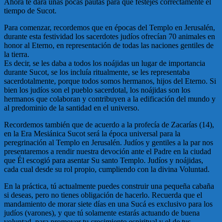
Ahora te dará unas pocas pautas para que festejes correctamente el
tiempo de Sucot.
Para comenzar, recordemos que en épocas del Templo en Jerusalén,
durante esta festividad los sacerdotes judíos ofrecían 70 animales en
honor al Eterno, en representación de todas las naciones gentiles de
la tierra.
Es decir, se les daba a todos los noájidas un lugar de importancia
durante Sucot, se los incluía ritualmente, se les representaba
sacerdotalmente, porque todos somos hermanos, hijos del Eterno. Si
bien los judíos son el pueblo sacerdotal, los noájidas son los
hermanos que colaboran y contribuyen a la edificación del mundo y
al predominio de la santidad en el universo.
Recordemos también que de acuerdo a la profecía de Zacarías (14),
en la Era Mesiánica Sucot será la época universal para la
peregrinación al Templo en Jerusalén. Judíos y gentiles a la par nos
presentaremos a rendir nuestra devoción ante el Padre en la ciudad
que Él escogió para asentar Su santo Templo. Judíos y noájidas,
cada cual desde su rol propio, cumpliendo con la divina Voluntad.
En la práctica, tú actualmente puedes construir una pequeña cabaña
si deseas, pero no tienes obligación de hacerlo. Recuerda que el
mandamiento de morar siete días en una Sucá es exclusivo para los
judíos (varones), y que tú solamente estarás actuando de buena
voluntad, para promover tu crecimiento espiritual y el de tus