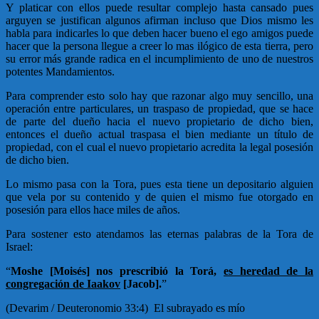
Y platicar con ellos puede resultar complejo hasta cansado pues
arguyen se justifican algunos afirman incluso que Dios mismo les
habla para indicarles lo que deben hacer bueno el ego amigos puede
hacer que la persona llegue a creer lo mas ilógico de esta tierra, pero
su error más grande radica en el incumplimiento de uno de nuestros
potentes Mandamientos.
Para comprender esto solo hay que razonar algo muy sencillo, una
operación entre particulares, un traspaso de propiedad, que se hace
de parte del dueño hacia el nuevo propietario de dicho bien,
entonces el dueño actual traspasa el bien mediante un título de
propiedad, con el cual el nuevo propietario acredita la legal posesión
de dicho bien.
Lo mismo pasa con la Tora, pues esta tiene un depositario alguien
que vela por su contenido y de quien el mismo fue otorgado en
posesión para ellos hace miles de años.
Para sostener esto atendamos las eternas palabras de la Tora de
Israel:
“
Moshe [Moisés] nos prescribió la Torá,
es heredad de la
congregación de Iaakov
[Jacob].
”
(Devarim / Deuteronomio 33:4) El subrayado es mío