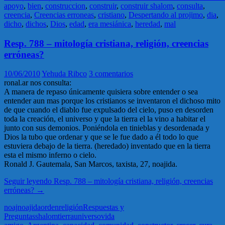
apoyo
,
bien
,
construccion
,
construir
,
construir shalom
,
consulta
,
creencia
,
Creencias erroneas
,
cristiano
,
Despertando al projimo
,
dia
,
dicho
,
dichos
,
Dios
,
edad
,
era mesiánica
,
heredad
,
mal
Resp. 788 – mitología cristiana, religión, creencias
erróneas?
10/06/2010
Yehuda Ribco
3 comentarios
ronal.ar nos consulta:
A manera de repaso únicamente quisiera sobre entender o sea
entender aun mas porque los cristianos se inventaron el dichoso mito
de que cuando el diablo fue expulsado del cielo, puso en desorden
toda la creación, el universo y que la tierra el la vino a habitar el
junto con sus demonios. Poniéndola en tinieblas y desordenada y
Dios la tubo que ordenar y que se le fue dado a él todo lo que
estuviera debajo de la tierra. (heredado) inventado que en la tierra
esta el mismo inferno o cielo.
Ronald J. Gautemala, San Marcos, taxista, 27, noajida.
Seguir leyendo
Resp. 788 – mitología cristiana, religión, creencias
erróneas?
→
noaj
noajida
orden
religión
Respuestas y
Preguntas
shalom
tierra
universo
vida