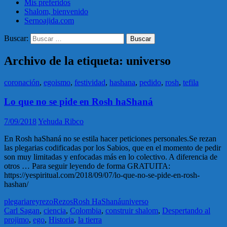
Mis preferidos
Shalom, bienvenido
Sernoajida.com
Buscar:
Archivo de la etiqueta: universo
coronación
,
egoismo
,
festividad
,
hashana
,
pedido
,
rosh
,
tefila
Lo que no se pide en Rosh haShaná
7/09/2018
Yehuda Ribco
En Rosh haShaná no se estila hacer peticiones personales.Se rezan
las plegarias codificadas por los Sabios, que en el momento de pedir
son muy limitadas y enfocadas más en lo colectivo. A diferencia de
otros … Para seguir leyendo de forma GRATUITA:
https://yespiritual.com/2018/09/07/lo-que-no-se-pide-en-rosh-
hashan/
plegaria
rey
rezo
Rezos
Rosh HaShaná
universo
Carl Sagan
,
ciencia
,
Colombia
,
construir shalom
,
Despertando al
projimo
,
ego
,
Historia
,
la tierra