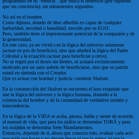
programado en su “esencia”, que busca el beneficio (por supuesto
que sin conciencia), sin miramientos segundos.
No así en el hombre.
Como dijimos, dotado de libre albedrío es capaz de cualquier
barbaridad, necedad o banalidad, movido por su EGO.
Pero, también tiene el impresionante potencial de la compasión y de
la generosidad.
En este caso, ya no vivirá con la lógica del universo solamente
(actuar en pos de beneficio), sino que añadirá la lógica del Padre
Celestial a la ecuación (actuar para beneficiar a otros).
No se regirá por el deseo sin límites, ni actuará exclusivamente
motivado por un sano anhelo de beneficiarse, sino que su patrón
estará en sintonía con el Creador.
Que es actuar con bondad y justicia: construir Shalom.
En la construcción del Shalom se encuentra el lazo exquisito que
une la lógica del universo y la lógica humana, dotando a la
existencia del hombre y de la comunidad de verdadero sentido y
trascendencia.
En la lógica de la VIDA se actúa, piensa, habla y siente de acuerdo
al manual de vida, que para los judíos se denomina TORÁ y para
los noájidas se denomina Siete Mandamientos.
Entonces, depende de ti, ahora que conoces esto, evaluar cada acto
que estás por hacer y no dejarte llevar ni por la rutina, ni por la