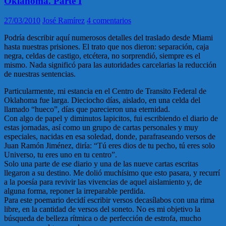
Oklahoma. Parte I
27/03/2010
José Ramírez
4 comentarios
Podría describir aquí numerosos detalles del traslado desde Miami
hasta nuestras prisiones. El trato que nos dieron: separación, caja
negra, celdas de castigo, etcétera, no sorprendió, siempre es el
mismo. Nada significó para las autoridades carcelarias la reducción
de nuestras sentencias.
Particularmente, mi estancia en el Centro de Transito Federal de
Oklahoma fue larga. Dieciocho días, aislado, en una celda del
llamado “hueco”, días que parecieron una eternidad.
Con algo de papel y diminutos lapicitos, fui escribiendo el diario de
estas jornadas, así como un grupo de cartas personales y muy
especiales, nacidas en esa soledad, donde, parafraseando versos de
Juan Ramón Jiménez, diría: “Tú eres dios de tu pecho, tú eres solo
Universo, tu eres uno en tu centro”.
Solo una parte de ese diario y una de las nueve cartas escritas
llegaron a su destino. Me dolió muchísimo que esto pasara, y recurrí
a la poesía para revivir las vivencias de aquel aislamiento y, de
alguna forma, reponer la irreparable perdida.
Para este poemario decidí escribir versos decasílabos con una rima
libre, en la cantidad de versos del soneto. No es mi objetivo la
búsqueda de belleza rítmica o de perfección de estrofa, mucho