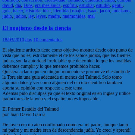
david
,
dia
,
Dios
,
era mesiánica
,
espíritu
,
estudiar
,
estudio
,
gentil
,
guia
,
hacer
,
Historia
,
idea
,
Identidad noajica
,
isaac
,
jacob
,
judaismo
,
judio
,
judios
,
ley
,
leyes
,
madre
,
maimonides
,
mal
El noajismo desde la ciencia
18/03/2010
dav
10 comentarios
El siguiente articulo tiene como objetivo mostrar desde otro punto de
vista que no es, estrictamente el de los sabios judios, que las fuentes
judias, son la autoridad irrefutable que determina lo que los noajidas
debemos cumplir y lo que tenemos prohibido hacer.
Quisiera aclarar que en ningun momento se promueve el estudio de
la Tora sin una guia adecuada ni menos del Talmud. Solo tomo
algunos datos y ver como alguien del circulo cientifico tambien
aporta su opinión con respecto a este tema.
Ademas pido disculpas ya que el texto original es en ingles y utilice
traductores de la web y el español no es impecable.
El Primer Estudio del Talmud
por Juan David García
De joven era un ateo confirmado como era mi padre, aunque tanto
mi padre y mi madre eran de descendencia judía. Yo crecí y aprendí