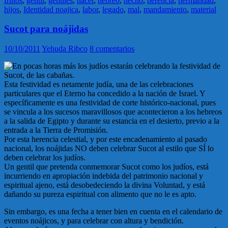
frutos
,
gentil
,
gentiles
,
hacer
,
hebreo
,
hecho
,
herencia
,
hermandad
,
hijos
,
Identidad noajica
,
labor
,
legado
,
mal
,
mandamiento
,
material
Sucot para noájidas
10/10/2011
Yehuda Ribco
8 comentarios
En pocas horas más los judíos estarán celebrando la festividad de
Sucot, de las cabañas.
Esta festividad es netamente judía, una de las celebraciones
particulares que el Eterno ha concedido a la nación de Israel. Y
específicamente es una festividad de corte histórico-nacional, pues
se vincula a los sucesos maravillosos que acontecieron a los hebreos
a la salida de Egipto y durante su estancia en el desierto, previo a la
entrada a la Tierra de Promisión.
Por esta herencia celestial, y por este encadenamiento al pasado
nacional, los noájidas NO deben celebrar Sucot al estilo que SÍ lo
deben celebrar los judíos.
Un gentil que pretenda conmemorar Sucot como los judíos, está
incurriendo en apropiación indebida del patrimonio nacional y
espiritual ajeno, está desobedeciendo la divina Voluntad, y está
dañando su pureza espiritual con alimento que no le es apto.
Sin embargo, es una fecha a tener bien en cuenta en el calendario de
eventos noájicos, y para celebrar con altura y bendición.