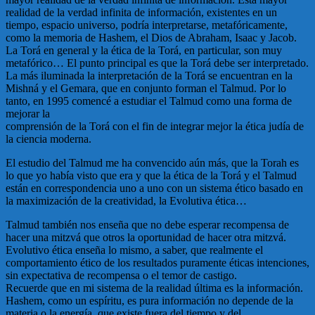
realidad de la verdad infinita de información, existentes en un
tiempo, espacio universo, podría interpretarse, metafóricamente,
como la memoria de Hashem, el Dios de Abraham, Isaac y Jacob.
La Torá en general y la ética de la Torá, en particular, son muy
metafórico… El punto principal es que la Torá debe ser interpretado.
La más iluminada la interpretación de la Torá se encuentran en la
Mishná y el Gemara, que en conjunto forman el Talmud. Por lo
tanto, en 1995 comencé a estudiar el Talmud como una forma de
mejorar la
comprensión de la Torá con el fin de integrar mejor la ética judía de
la ciencia moderna.
El estudio del Talmud me ha convencido aún más, que la Torah es
lo que yo había visto que era y que la ética de la Torá y el Talmud
están en correspondencia uno a uno con un sistema ético basado en
la maximización de la creatividad, la Evolutiva ética…
Talmud también nos enseña que no debe esperar recompensa de
hacer una mitzvá que otros la oportunidad de hacer otra mitzvá.
Evolutivo ética enseña lo mismo, a saber, que realmente el
comportamiento ético de los resultados puramente éticas intenciones,
sin expectativa de recompensa o el temor de castigo.
Recuerde que en mi sistema de la realidad última es la información.
Hashem, como un espíritu, es pura información no depende de la
materia o la energía, que existe fuera del tiempo y del