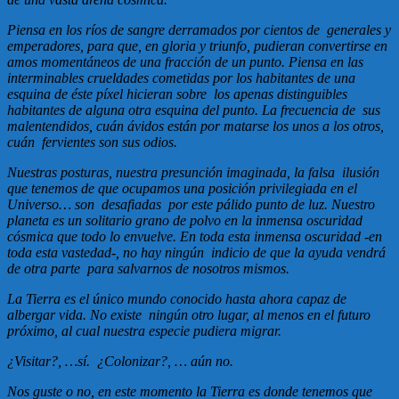
Piensa en los ríos de sangre derramados por cientos de generales y
emperadores, para que, en gloria y triunfo, pudieran convertirse en
amos momentáneos de una fracción de un punto. Piensa en las
interminables crueldades cometidas por los habitantes de una
esquina de éste píxel hicieran sobre los apenas distinguibles
habitantes de alguna otra esquina del punto. La frecuencia de sus
malentendidos, cuán ávidos están por matarse los unos a los otros,
cuán fervientes son sus odios.
Nuestras posturas, nuestra presunción imaginada, la falsa ilusión
que tenemos de que ocupamos una posición privilegiada en el
Universo… son desafiadas por este pálido punto de luz.
Nuestro
planeta es un solitario grano de polvo en la inmensa oscuridad
cósmica que todo lo envuelve. En toda esta inmensa oscuridad -en
toda esta vastedad-, no hay ningún indicio de que la ayuda vendrá
de otra parte para salvarnos de nosotros mismos.
La Tierra es el único mundo conocido hasta ahora capaz de
albergar vida. No existe ningún otro lugar, al menos en el futuro
próximo, al cual nuestra especie pudiera migrar.
¿Visitar?, …sí. ¿Colonizar?, … aún no.
Nos guste o no, en este momento la Tierra es donde tenemos que