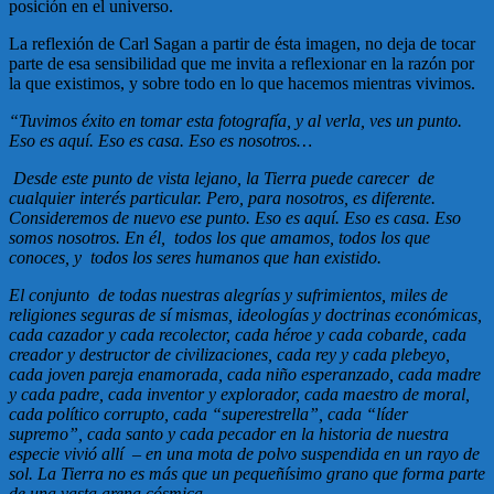
posición en el universo.
La reflexión de Carl Sagan a partir de ésta imagen, no deja de tocar
parte de esa sensibilidad que me invita a reflexionar en la razón por
la que existimos, y sobre todo en lo que hacemos mientras vivimos.
“Tuvimos éxito en tomar esta fotografía, y al verla, ves un punto.
Eso es aquí. Eso es casa. Eso es nosotros…
Desde este punto de vista lejano, la Tierra puede carecer de
cualquier interés particular. Pero, para nosotros, es diferente.
Consideremos de nuevo ese punto. Eso es aquí. Eso es casa. Eso
somos nosotros. En él, todos los que amamos, todos los que
conoces, y todos los seres humanos que han existido.
El conjunto de todas nuestras alegrías y sufrimientos, miles de
religiones seguras de sí mismas, ideologías y doctrinas económicas,
cada cazador y cada recolector, cada héroe y cada cobarde, cada
creador y destructor de civilizaciones, cada rey y cada plebeyo,
cada joven pareja enamorada, cada niño esperanzado, cada madre
y cada padre, cada inventor y explorador, cada maestro de moral,
cada político corrupto, cada “superestrella”, cada “líder
supremo”, cada santo y cada pecador en la historia de nuestra
especie vivió allí – en una mota de polvo suspendida en un rayo de
sol.
La Tierra no es más que un pequeñísimo grano que forma parte
de una vasta arena cósmica.