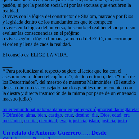
pasión, ni por la presión social, ni por las excusas que encubren la
realidad.
O vives con la lógica del constructor de Shalom, marcada por Dios
y legislada dentro de los mandamientos que te competen,
o vives en la lógica del universo, buscando el real beneficio pero sin
evaluar las consecuencias en el prójimo,
o vives según la lógica humana, a merced del EGO, que corrompe
el orden y llena de caos la realidad.
El consejo es: ELIGE LA VIDA.
____
* Para profundizar al respecto sugiero al lector que lea con el
asesoramiento idóneo el capítulo 25, del tercer tomo, de la “Guía de
los Descarriados”, del maestro de maestros Maimónides. (El estudio
de esta obra no es aconsejado para los gentiles que no cuenten con
la diestra y directa instrucción de la misma por parte de un entrenado
maestro judío.)
muerte
mundo
natural
obra
olam
orden
padre
paz
prójimo
realidad
regla
rela
5 Difusión
,
alma
,
bien
,
castigo
,
cruz
,
destino
,
dia
,
Dios
,
edad
,
era
mesiánica
,
escrita
,
eternidad
,
eva
,
injusticia
,
islam
,
justicia
,
justo
Un relato de Antonio Guerrero….. Desde