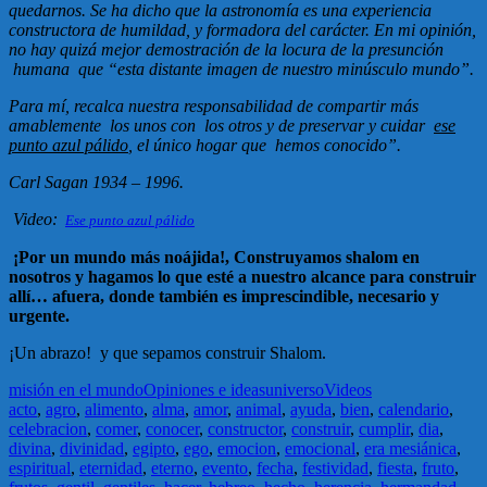
quedarnos.
Se ha dicho que la astronomía es una experiencia
constructora de humildad, y formadora del carácter. En mi opinión,
no hay quizá mejor demostración de la locura de la presunción
humana que “esta distante imagen de nuestro minúsculo mundo”.
Para mí, recalca nuestra responsabilidad de compartir más
amablemente los unos con los otros y de preservar y cuidar
ese
punto azul pálido
, el único hogar que hemos conocido”.
Carl Sagan 1934 – 1996.
Video:
Ese punto azul pálido
¡Por un mundo más noájida!,
Construyamos shalom en
nosotros y hagamos lo que esté a nuestro alcance para construir
allí… afuera, donde también es imprescindible, necesario y
urgente.
¡Un abrazo! y que sepamos construir Shalom.
misión en el mundo
Opiniones e ideas
universo
Videos
acto
,
agro
,
alimento
,
alma
,
amor
,
animal
,
ayuda
,
bien
,
calendario
,
celebracion
,
comer
,
conocer
,
constructor
,
construir
,
cumplir
,
dia
,
divina
,
divinidad
,
egipto
,
ego
,
emocion
,
emocional
,
era mesiánica
,
espiritual
,
eternidad
,
eterno
,
evento
,
fecha
,
festividad
,
fiesta
,
fruto
,