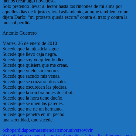
menos crear algo novedoso.
Solo pretendo llevar al lector hasta los rincones de mi alma por
aquellos días de injusto y total asilamiento, aunque también, como
dijera Darío: “mi protesta queda escrita” contra el trato y contra la
inusual perdida.
Antonio Guerrero
Martes, 26 de enero de 2010
Sucede que la injusticia sigue.
Sucede que llevo caja negra.
Sucede que soy yo quien lo dice.
Sucede que quisiera que me creas.
Sucede que vuelo sin temores.
Sucede que sacudo mis venas.
Sucede que se cruzaron dos soles.
Sucede que oscurecen las piedras.
Sucede que la sombra no es de árbol.
Sucede que la hora tiene dueño.
Sucede que se unen las paredes.
Sucede que me ríe un hermano.
Sucede que penetra en mi pecho
una serenidad, que sucede.
ocho
perdida
poema
sentencia
temor
universo
vivir
Actualidad y sociedad
,
aportar
,
Argentina
,
Artes
,
dia
,
diferencia
,
era