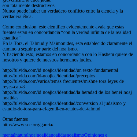
son totalmente destructivos.
Nunca puede haber un verdadero conflicto entre la ciencia y la
verdadera ética.
Como conclusion, este cientifico evidentemente avala que estas
fuentes estan en concordancia “con la verdad infinita de la realidad
cuantica”
En la Tora, el Talmud y Maimonides, esta establecido claramente el
camino a seguir por parte del noajismo.
Y haciendo esto, estamos en concordancia con lo Hashem quiere de
nosotros y quiere de nuestros hermanos judios.
http://fulvida.com/id-noajica/identidad/un-texto-fundamental
http://fulvida.com/id-noajica/identidad/preceptos
http://fulvida.com/varios/temas-frecuentes/mishne-tora-leyes-de-
reyes-cap-8
http://fulvida.com/id-noajica/identidad/la-heradad-de-los-benei-noaj-
noajidas
http://fulvida.com/id-noajica/identidad/conversion-al-judaismo-y-
estudio-de-tora-para-el-gentil-en-relatos-del-talmud
Otras fuentes
http://www.see.org/garcia/
mental
natural
noaj
noajida
noajidas
noajismo
Opiniones e