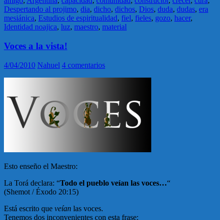
amigo
,
Argentina
,
capacidad
,
comunidad
,
constructor
,
crecer
,
cura
,
Despertando al projimo
,
dia
,
dicho
,
dichos
,
Dios
,
duda
,
dudas
,
era
mesiánica
,
Estudios de espiritualidad
,
fiel
,
fieles
,
gozo
,
hacer
,
Identidad noajica
,
luz
,
maestro
,
material
Voces a la vista!
4/04/2010
Nahuel
4 comentarios
Esto enseño el Maestro:
La Torá declara: “
Todo el pueblo veían las voces…
“
(Shemot / Éxodo 20:15)
Está escrito que
veían
las voces.
Tenemos dos inconvenientes con esta frase: