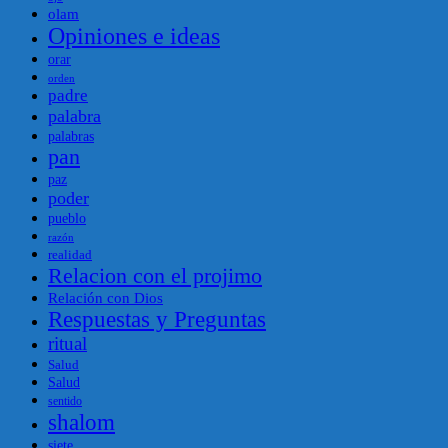
olam
Opiniones e ideas
orar
orden
padre
palabra
palabras
pan
paz
poder
pueblo
razón
realidad
Relacion con el projimo
Relación con Dios
Respuestas y Preguntas
ritual
Salud
Salud
sentido
shalom
siete