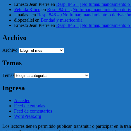
Ernesto Jean Pierre
en
Resp. 846 – ¿No fumar, mandamiento o 
Yehuda Ribco
en
Resp. 846 – ¿No fumar, mandamiento o deri
_matias_
en
Resp. 846 – ¿No fumar, mandamiento o derivació
dlopezallel
en
Bondad y misericordia
Ernesto Jean Pierre
en
Resp. 846 – ¿No fumar, mandamiento o 
Archivo
Archivo
Temas
Temas
Ingresa
Acceder
Feed de entradas
Feed de comentarios
WordPress.org
Los lectores tienen permitido publicar, transmitir o participar en la tr