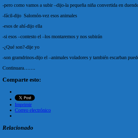
-pero como vamos a subir –dijo-la pequeña niña convertida en duend
-fácil-dijo Salomón-vez esos animales
-esos de ahí-dijo ella
-si esos –contesto el –los montaremos y nos subirán
-¿Qué son?-dije yo
-son gramdrinos-dijo el –animales voladores y también escarban pueden
Continuara…….
Comparte esto:
Imprimir
Correo electrónico
Relacionado