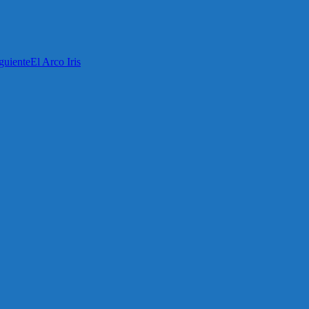
guiente
El Arco Iris