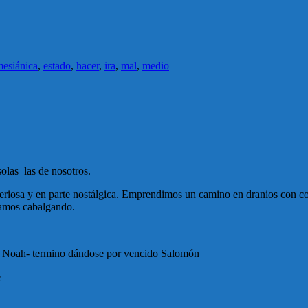
mesiánica
,
estado
,
hacer
,
ira
,
mal
,
medio
olas las de nosotros.
steriosa y en parte nostálgica. Emprendimos un camino en dranios con co
bamos cabalgando.
Noah- termino dándose por vencido Salomón
e