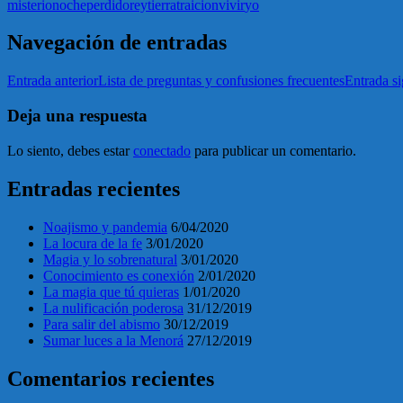
misterio
noche
perdido
rey
tierra
traicion
vivir
yo
Navegación de entradas
Entrada anterior
Lista de preguntas y confusiones frecuentes
Entrada si
Deja una respuesta
Lo siento, debes estar
conectado
para publicar un comentario.
Entradas recientes
Noajismo y pandemia
6/04/2020
La locura de la fe
3/01/2020
Magia y lo sobrenatural
3/01/2020
Conocimiento es conexión
2/01/2020
La magia que tú quieras
1/01/2020
La nulificación poderosa
31/12/2019
Para salir del abismo
30/12/2019
Sumar luces a la Menorá
27/12/2019
Comentarios recientes