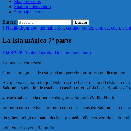
Mis preferidos
Shalom, bienvenido
Sernoajida.com
Buscar:
6 Noajikids
,
amigo
,
animal
,
arbol
,
camino
,
comer
,
comida
,
eden
,
era 
La Isla mágica 7ª parte
19/06/2009
Ashley Darinka
Deja un comentario
La travesía comienza
Con las preguntas de este anciano pareció que se respondieron por si s
Así que ya aclarado lo que teníamos que hacer en aquella isla tan mi
Salomón sabia donde estaba su castillo ni yo sabía hacia donde está
-¿acaso sabes hacia donde cabalgamos Salomón?- dijo Noah
-mmmm creo que hacia mmmm creo que –pensaba Salomón-no no se 
-hey hey amigo cálmate –decía la pequeña niña convertida en duend
-eh –volteo a verla Salomón