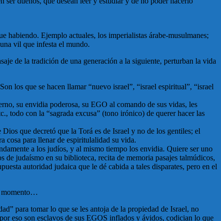
en ser dueños, que desean leer y estudiar y de no poder hacerlo
igue habiendo. Ejemplo actuales, los imperialistas árabe-musulmanes;
auna vil que infesta el mundo.
aje de la tradición de una generación a la siguiente, perturban la vida
on los que se hacen llamar “nuevo israel”, “israel espiritual”, “israel
nterno, su envidia poderosa, su EGO al comando de sus vidas, les
c., todo con la “sagrada excusa” (tono irónico) de querer hacer las
ios que decretó que la Torá es de Israel y no de los gentiles; el
cosa para llenar de espiritulalidad su vida.
undamente a los judíos, y al mismo tiempo los envidia. Quiere ser uno
ros de judaísmo en su biblioteca, recita de memoria pasajes talmúdicos,
uesta autoridad judaica que le dé cabida a tales disparates, pero en el
del momento…
d” para tomar lo que se les antoja de la propiedad de Israel, no
 y por eso son esclavos de sus EGOS inflados y ávidos, codician lo que