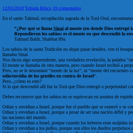
12/03/2010
Yehuda Ribco
19 comentarios
En el santo Talmud, recopilación sagrada de la Torá Oral, encontramos 
“¿Por qué se llama
Sinaí
al monte (en donde Dios entregó la
Repondieron los sabios: es el monte en que descendió la env
Talmud Babli, Shabbat 89a
Los sabios de la santa Tradición no dejan pasar detalles, ven el bosque
llamaba Sinaí.
Nos dicen algo sorprendente, una verdadera revelación, la palabra “si
El monte se llamaba de otra manera, pero cuando Israel recibió a perpe
Pero, no se le denominó “monte de la luz”, ni “monte del encuentro c
odio/envidia de los gentiles en contra de Israel
“.
Pero, ¿cómo es esto?
Si lo que descendió allí fue la Torá que Dios entregó a perpetuidad c
Debes reconocer que los sabios no se equivocan en asuntos de espiritual
Odian y envidian a Israel, porque fue el pueblo que se esmeró y se con
Odian y envidian a Israel, porque a pesar de ser una nación débil y p
las naciones del mundo.
Odian y envidian a Israel, porque cuando los hebreos eran noájidas (en
Odian y envidian a los judíos, porque son ellos los dueños perpetuos 