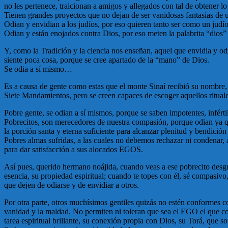
no les pertenece, traicionan a amigos y allegados con tal de obtener lo
Tienen grandes proyectos que no dejan de ser vanidosas fantasías de
Odian y envidian a los judíos, por eso quieren tanto ser como un judío
Odian y están enojados contra Dios, por eso meten la palabrita “dios” 
Y, como la Tradición y la ciencia nos enseñan, aquel que envidia y o
siente poca cosa, porque se cree apartado de la “mano” de Dios.
Se odia a sí mismo…
Es a causa de gente como estas que el monte Sinaí recibió su nombre, ge
Siete Mandamientos, pero se creen capaces de escoger aquellos ritual
Pobre gente, se odian a sí mismos, porque se saben impotentes, infért
Pobrecitos, son merecedores de nuestra compasión, porque odian ya qu
la porción santa y eterna suficiente para alcanzar plenitud y bendición
Pobres almas sufridas, a las cuales no debemos rechazar ni condenar, 
para dar satisfacción a sus alocados EGOS.
Así pues, querido hermano noájida, cuando veas a ese pobrecito desgr
esencia, su propiedad espiritual; cuando te topes con él, sé compasi
que dejen de odiarse y de envidiar a otros.
Por otra parte, otros muchísimos gentiles quizás no estén conformes c
vanidad y la maldad. No permiten ni toleran que sea el EGO el que co
tarea espiritual brillante, su conexión propia con Dios, su Torá, que 