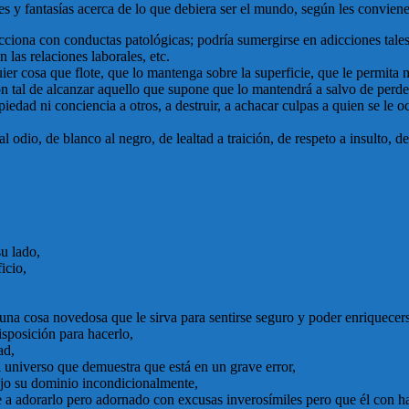
es y fantasías acerca de lo que debiera ser el mundo, según les conviene 
acciona con conductas patológicas; podría sumergirse en adicciones tale
 las relaciones laborales, etc.
r cosa que flote, que lo mantenga sobre la superficie, que le permita n
n tal de alcanzar aquello que supone que lo mantendrá a salvo de perder
iedad ni conciencia a otros, a destruir, a achacar culpas a quien se le o
 odio, de blanco al negro, de lealtad a traición, de respeto a insulto, d
su lado,
icio,
na cosa novedosa que le sirva para sentirse seguro y poder enriquecer
isposición para hacerlo,
ad,
 universo que demuestra que está en un grave error,
bajo su dominio incondicionalmente,
a adorarlo pero adornado con excusas inverosímiles pero que él con ha