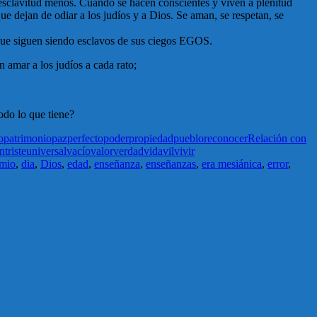
 esclavitud menos. Cuando se hacen conscientes y viven a plenitud
ue dejan de odiar a los judíos y a Dios. Se aman, se respetan, se
os que siguen siendo esclavos de sus ciegos EGOS.
n amar a los judíos a cada rato;
odo lo que tiene?
o
patrimonio
paz
perfecto
poder
propiedad
pueblo
reconocer
Relación con
on
triste
universal
vacío
valor
verdad
vida
vil
vivir
omio
,
dia
,
Dios
,
edad
,
enseñanza
,
enseñanzas
,
era mesiánica
,
error
,