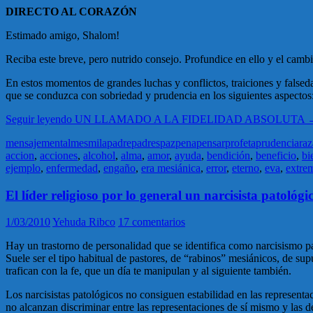
DIRECTO AL CORAZÓN
Estimado amigo, Shalom!
Reciba este breve, pero nutrido consejo. Profundice en ello y el camb
En estos momentos de grandes luchas y conflictos, traiciones y falsed
que se conduzca con sobriedad y prudencia en los siguientes aspectos
Seguir leyendo
UN LLAMADO A LA FIDELIDAD ABSOLUTA
mensaje
mental
mes
mila
padre
padres
paz
pena
pensar
profeta
prudencia
raz
accion
,
acciones
,
alcohol
,
alma
,
amor
,
ayuda
,
bendición
,
beneficio
,
bi
ejemplo
,
enfermedad
,
engaño
,
era mesiánica
,
error
,
eterno
,
eva
,
extre
El líder religioso por lo general un narcisista patológi
1/03/2010
Yehuda Ribco
17 comentarios
Hay un trastorno de personalidad que se identifica como narcisismo p
Suele ser el tipo habitual de pastores, de “rabinos” mesiánicos, de supu
trafican con la fe, que un día te manipulan y al siguiente también.
Los narcisistas patológicos no consiguen estabilidad en las representa
no alcanzan discriminar entre las representaciones de sí mismo y las de