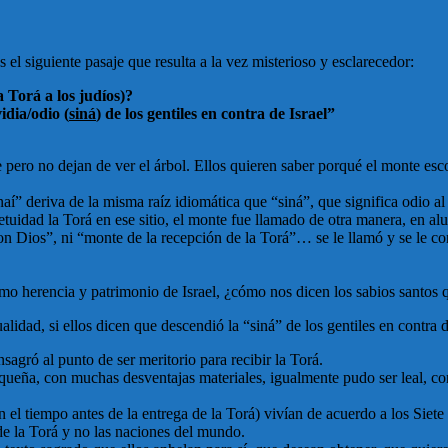
el siguiente pasaje que resulta a la vez misterioso y esclarecedor:
 Torá a los judíos)?
idia/odio (
siná
) de los gentiles en contra de Israel”
 pero no dejan de ver el árbol. Ellos quieren saber porqué el monte escog
naí” deriva de la misma raíz idiomática que “siná”, que significa odio 
tuidad la Torá en ese sitio, el monte fue llamado de otra manera, en alu
on Dios”, ni “monte de la recepción de la Torá”… se le llamó y se le c
omo herencia y patrimonio de Israel, ¿cómo nos dicen los sabios santos 
idad, si ellos dicen que descendió la “siná” de los gentiles en contra d
sagró al punto de ser meritorio para recibir la Torá.
equeña, con muchas desventajas materiales, igualmente pudo ser leal, co
 el tiempo antes de la entrega de la Torá) vivían de acuerdo a los Siet
de la Torá y no las naciones del mundo.