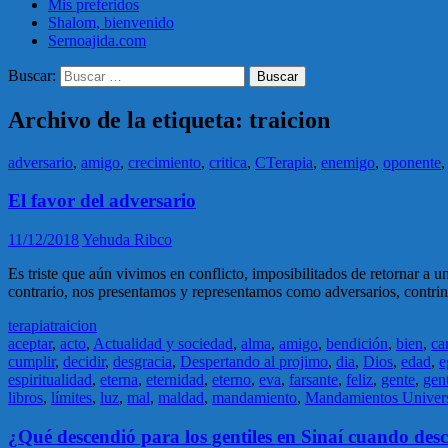
Mis preferidos
Shalom, bienvenido
Sernoajida.com
Buscar:
Archivo de la etiqueta: traicion
adversario
,
amigo
,
crecimiento
,
critica
,
CTerapia
,
enemigo
,
oponente
El favor del adversario
11/12/2018
Yehuda Ribco
Es triste que aún vivimos en conflicto, imposibilitados de retornar a 
contrario, nos presentamos y representamos como adversarios, contri
terapia
traicion
aceptar
,
acto
,
Actualidad y sociedad
,
alma
,
amigo
,
bendición
,
bien
,
ca
cumplir
,
decidir
,
desgracia
,
Despertando al projimo
,
dia
,
Dios
,
edad
,
e
espiritualidad
,
eterna
,
eternidad
,
eterno
,
eva
,
farsante
,
feliz
,
gente
,
gent
libros
,
límites
,
luz
,
mal
,
maldad
,
mandamiento
,
Mandamientos Univers
¿Qué descendió para los gentiles en Sinaí cuando desc