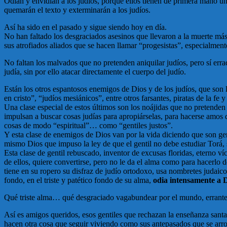
Odian y envidian a los judíos, porque ellos tienen de primera mano un
quemarán el texto y exterminarán a los judíos.
Así ha sido en el pasado y sigue siendo hoy en día.
No han faltado los desgraciados asesinos que llevaron a la muerte más
sus atrofiados aliados que se hacen llamar “progesistas”, especialment
No faltan los malvados que no pretenden aniquilar judíos, pero sí errad
judía, sin por ello atacar directamente el cuerpo del judío.
Están los otros espantosos enemigos de Dios y de los judíos, que son lo
en cristo”, “judíos mesiánicos”, entre otros farsantes, piratas de la fe 
Una clase especial de estos últimos son los noájidas que no pretenden 
impulsan a buscar cosas judías para apropiárselas, para hacerse amos d
cosas de modo “espiritual”… como “gentiles justos”.
Y esta clase de enemigos de Dios van por la vida diciendo que son gent
mismo Dios que impuso la ley de que el gentil no debe estudiar Torá, 
Esta clase de gentil rebuscado, inventor de excusas floridas, eterno v
de ellos, quiere convertirse, pero no le da el alma como para hacerlo d
tiene en su ropero su disfraz de judío ortodoxo, usa nombretes judaico
fondo, en el triste y patético fondo de su alma,
odia intensamente a 
Qué triste alma… qué desgraciado vagabundear por el mundo, errante 
Así es amigos queridos, esos gentiles que rechazan la enseñanza santa
hacen otra cosa que seguir viviendo como sus antepasados que se arrodi