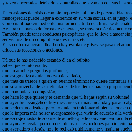
y viven encerrados detrás de las murallas que levantan con sus ilusion
En ocasiones de crisis o cambio impuesto, tal tipo de personalidad re
menosprecia; puede llegar a extremos en su vida sexual, en el juego, en
Como náufrago en medio de una tormenta trata de afirmarse de cualquie
Agitará sus brazos de forma desesperada, se moverá eléctricamente co
También puede tener conductas psicopáticas, que lo lleve a atacar sin p
ser víctima de un complot para destruirlo, etc.
En su enferma personalidad no hay escala de grises, se pasa del amor al
crítica sus reacciones o acciones.
Tú que lo has padecido estando él en el púlpito,
sabes que es intolerante,
que no admite preguntas profundas,
que estigmatiza a quien no está de su lado,
que trata de traidor a quien en buenos términos no quiere continuar a 
que se aprovecha de las debilidades de los demás para su propio benef
que manipula sin compasión,
que hace lo que quiere y te demanda que tú hagas según su voluntad,
que ayer fue evangélico, hoy mesiánico, mañana noájida y pasado algu
que te demanda lealtad pero no duda en traicionar ni bien se cree en d
que le importa más no ser avergonzado que vivir de acuerdo a la verd
que escoge mostrarte solamente aquello que le conviene pero oculta el
que ayuda y regala, pero no deja de usar tales acciones para tenerte 
que ayer adoró a Jesús, hoy lo rechazó públicamente y mañana vuelve 