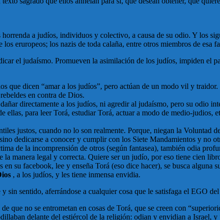
 texto sagrado que ellos anhelan para sí, que desean obtener, que quier
 horrenda a judíos, individuos y colectivo, a causa de su odio. Y los s
e los eruropeos; los nazis de toda calaña, entre otros miembros de esa f
icar el judaísmo. Promueven la asimilación de los judíos, impiden el pas
s que dicen “amar a los judíos”, pero actúan de un modo vil y traidor. S
y rebeldes en contra de Dios.
dañar directamente a los judíos, ni agredir al judaísmo, pero su odio i
e ellas, para leer Torá, estudiar Torá, actuar a modo de medio-judios, et
iles justos, cuando no lo son realmente. Porque, niegan la Voluntad de D
sino dedicarse a conocer y cumplir con los Siete Mandamientos y no otra 
íctima de la incomprensión de otros (según fantasea), también odia prof
e la manera legal y correcta. Quiere ser un judío, por eso tiene cien lib
s en su facebook, lee y enseña Torá (eso dice hacer), se busca alguna sup
Dios
, a los judíos, y les tiene inmensa envidia.
y sin sentido, aferrándose a cualquier cosa que le satisfaga el EGO 
 de que no se entrometan en cosas de Torá, que se creen con “superiorida
llaban delante del estiércol de la religión: odian y envidian a Israel,