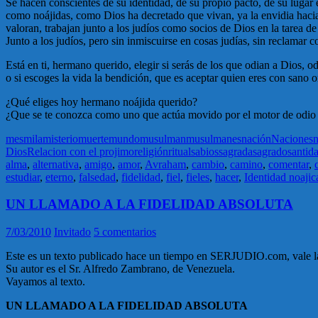
Se hacen conscientes de su identidad, de su propio pacto, de su luga
como noájidas, como Dios ha decretado que vivan, ya la envidia hacia l
valoran, trabajan junto a los judíos como socios de Dios en la tarea d
Junto a los judíos, pero sin inmiscuirse en cosas judías, sin reclamar 
Está en ti, hermano querido, elegir si serás de los que odian a Dios, o
o si escoges la vida la bendición, que es aceptar quien eres con sano 
¿Qué eliges hoy hermano noájida querido?
¿Que se te conozca como uno que actúa movido por el motor de odio y
mes
mila
misterio
muerte
mundo
musulman
musulmanes
nación
Naciones
n
Dios
Relacion con el projimo
religión
ritual
sabios
sagrada
sagrado
santid
alma
,
alternativa
,
amigo
,
amor
,
Avraham
,
cambio
,
camino
,
comentar
,
estudiar
,
eterno
,
falsedad
,
fidelidad
,
fiel
,
fieles
,
hacer
,
Identidad noajic
UN LLAMADO A LA FIDELIDAD ABSOLUTA
7/03/2010
Invitado
5 comentarios
Este es un texto publicado hace un tiempo en SERJUDIO.com, vale la 
Su autor es el Sr. Alfredo Zambrano, de Venezuela.
Vayamos al texto.
UN LLAMADO A LA FIDELIDAD ABSOLUTA