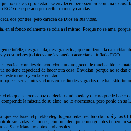
 que no es de su propiedad, se envilecen pero siempre con una excusa bri
 un EGO desesperado por recibir mimos y caricias.
.
cada dos por tres, pero carecen de Dios en sus vidas.
dia, en el fondo solamente se odia a sí mismo. Porque no se ama, porque
nte infeliz, desgraciada, desagradecida, que no tienen la capacidad de s
es y costumbres judaicos que les puedan acariciar su inflado EGO.
iles, vacíos, carentes de bendición aunque gocen de muchos bienes mater
e no tiene capacidad de hacer otra cosa. Envidian, porque no se dan c
 en este mundo y en la eternidad.
aunque sí ser tajantes y claros en los límites sagrados que han sido i
aciado que se cree capaz de decidir qué puede y qué no puede hacer o t
vo, comprende la miseria de su alma, no lo atormentes, pero ponlo en 
on que sea Israel el pueblo elegido para haber recibido la Torá y los 6
ntrole sus vidas. Entonces, comprenden que como gentiles tienen un sagr
son los Siete Mandamientos Universales.