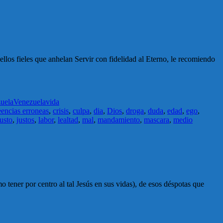
llos fieles que anhelan Servir con fidelidad al Eterno, le recomiendo
uela
Venezuela
vida
encias erroneas
,
crisis
,
culpa
,
dia
,
Dios
,
droga
,
duda
,
edad
,
ego
,
justo
,
justos
,
labor
,
lealtad
,
mal
,
mandamiento
,
mascara
,
medio
mo tener por centro al tal Jesús en sus vidas), de esos déspotas que