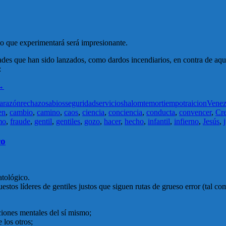
io que experimentará será impresionante.
ades que han sido lanzados, como dardos incendiarios, en contra de aque
:
→
a
razón
rechazo
sabios
seguridad
servicio
shalom
temor
tiempo
traicion
Venez
en
,
cambio
,
camino
,
caos
,
ciencia
,
conciencia
,
conducta
,
convencer
,
Cre
mo
,
fraude
,
gentil
,
gentiles
,
gozo
,
hacer
,
hecho
,
infantil
,
infierno
,
Jesús
,
co
atológico.
estos líderes de gentiles justos que siguen rutas de grueso error (tal co
ciones mentales del sí mismo;
 los otros;