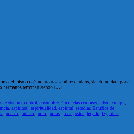
 somos del mismo océano, no nos sentimos unidos, siendo unidad; por el
ndo hermanos terminan siendo […]
n de shalom
,
control
,
costumbre
,
Creencias erroneas
,
cristo
,
cuerpo
,
encia
,
espiritual
,
espiritualidad
,
espiritul
,
estudiar
,
Estudios de
os
,
judaica
,
judaico
,
judio
,
judios
,
justo
,
justos
,
legado
,
ley
,
libro
,