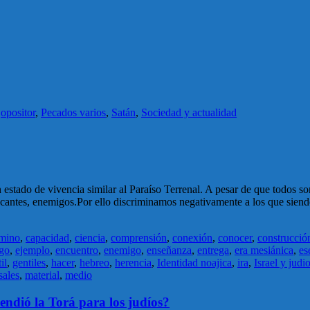
,
opositor
,
Pecados varios
,
Satán
,
Sociedad y actualidad
un estado de vivencia similar al Paraíso Terrenal. A pesar de que todos
ncantes, enemigos.Por ello discriminamos negativamente a los que sie
mino
,
capacidad
,
ciencia
,
comprensión
,
conexión
,
conocer
,
construcció
go
,
ejemplo
,
encuentro
,
enemigo
,
enseñanza
,
entrega
,
era mesiánica
,
es
il
,
gentiles
,
hacer
,
hebreo
,
herencia
,
Identidad noajica
,
ira
,
Israel y judi
ales
,
material
,
medio
endió la Torá para los judíos?