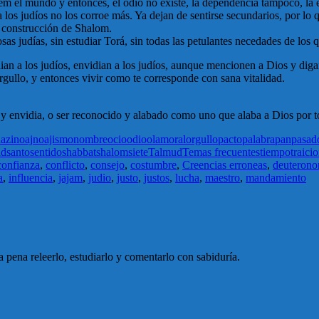
r em el mundo y entonces, el odio no existe, la dependencia tampoco, la
os judíos no los corroe más. Ya dejan de sentirse secundarios, por lo q
e construcción de Shalom.
cosas judías, sin estudiar Torá, sin todas las petulantes necedades de l
dian a los judíos, envidian a los judíos, aunque mencionen a Dios y diga
orgullo, y entonces vivir como te corresponde con sana vitalidad.
 envidia, o ser reconocido y alabado como uno que alaba a Dios por t
azi
noaj
noajismo
nombre
ocio
odio
olam
oral
orgullo
pacto
palabra
pan
pasad
ad
santo
sentido
shabbat
shalom
siete
Talmud
Temas frecuentes
tiempo
traici
confianza
,
conflicto
,
consejo
,
costumbre
,
Creencias erroneas
,
deuteron
a
,
influencia
,
jajam
,
judio
,
justo
,
justos
,
lucha
,
maestro
,
mandamiento
pena releerlo, estudiarlo y comentarlo con sabiduría.