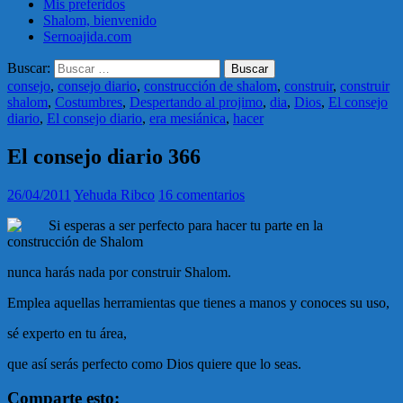
Mis preferidos
Shalom, bienvenido
Sernoajida.com
Buscar:
consejo
,
consejo diario
,
construcción de shalom
,
construir
,
construir
shalom
,
Costumbres
,
Despertando al projimo
,
dia
,
Dios
,
El consejo
diario
,
El consejo diario
,
era mesiánica
,
hacer
El consejo diario 366
26/04/2011
Yehuda Ribco
16 comentarios
Si esperas a ser perfecto para hacer tu parte en la
construcción de Shalom
nunca harás nada por construir Shalom.
Emplea aquellas herramientas que tienes a manos y conoces su uso,
sé experto en tu área,
que así serás perfecto como Dios quiere que lo seas.
Comparte esto: