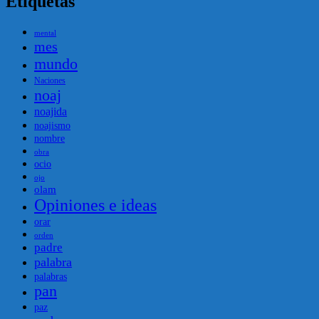
Etiquetas
mental
mes
mundo
Naciones
noaj
noajida
noajismo
nombre
obra
ocio
ojo
olam
Opiniones e ideas
orar
orden
padre
palabra
palabras
pan
paz