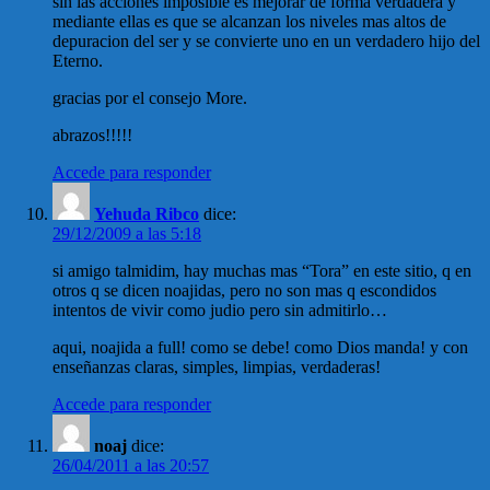
sin las acciones imposible es mejorar de forma verdadera y
mediante ellas es que se alcanzan los niveles mas altos de
depuracion del ser y se convierte uno en un verdadero hijo del
Eterno.
gracias por el consejo More.
abrazos!!!!!
Accede para responder
Yehuda Ribco
dice:
29/12/2009 a las 5:18
si amigo talmidim, hay muchas mas “Tora” en este sitio, q en
otros q se dicen noajidas, pero no son mas q escondidos
intentos de vivir como judio pero sin admitirlo…
aqui, noajida a full! como se debe! como Dios manda! y con
enseñanzas claras, simples, limpias, verdaderas!
Accede para responder
noaj
dice:
26/04/2011 a las 20:57