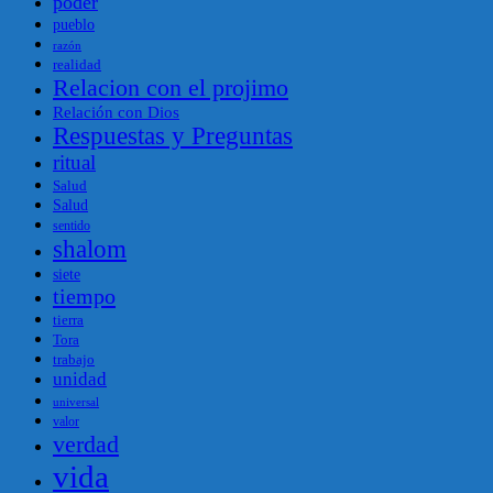
poder
pueblo
razón
realidad
Relacion con el projimo
Relación con Dios
Respuestas y Preguntas
ritual
Salud
Salud
sentido
shalom
siete
tiempo
tierra
Tora
trabajo
unidad
universal
valor
verdad
vida