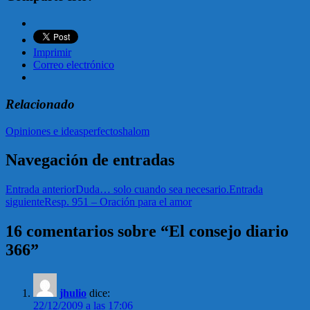
Imprimir
Correo electrónico
Relacionado
Opiniones e ideas
perfecto
shalom
Navegación de entradas
Entrada anterior
Duda… solo cuando sea necesario.
Entrada
siguiente
Resp. 951 – Oración para el amor
16 comentarios sobre “El consejo diario
366”
jhulio
dice:
22/12/2009 a las 17:06