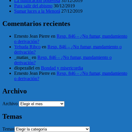
La nulificación poderosa
31/12/2019
Para salir del abismo
30/12/2019
Sumar luces a la Menorá
27/12/2019
Comentarios recientes
Ernesto Jean Pierre
en
Resp. 846 – ¿No fumar, mandamiento
o derivación?
Yehuda Ribco
en
Resp. 846 – ¿No fumar, mandamiento o
derivación?
_matias_
en
Resp. 846 – ¿No fumar, mandamiento o
derivación?
dlopezallel
en
Bondad y misericordia
Ernesto Jean Pierre
en
Resp. 846 – ¿No fumar, mandamiento
o derivación?
Archivo
Archivo
Temas
Temas