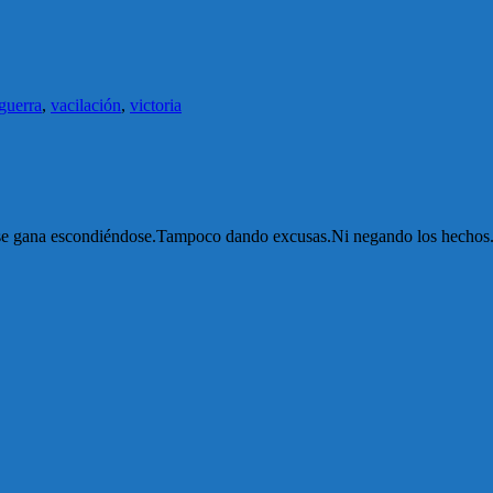
guerra
,
vacilación
,
victoria
No se gana escondiéndose.Tampoco dando excusas.Ni negando los hechos.Y