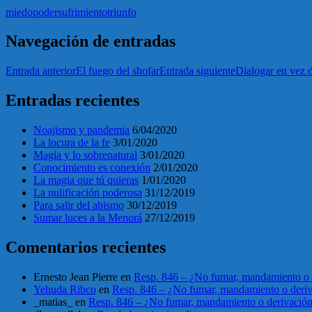
miedo
poder
sufrimiento
triunfo
Navegación de entradas
Entrada anterior
El fuego del shofar
Entrada siguiente
Dialogar en vez d
Entradas recientes
Noajismo y pandemia
6/04/2020
La locura de la fe
3/01/2020
Magia y lo sobrenatural
3/01/2020
Conocimiento es conexión
2/01/2020
La magia que tú quieras
1/01/2020
La nulificación poderosa
31/12/2019
Para salir del abismo
30/12/2019
Sumar luces a la Menorá
27/12/2019
Comentarios recientes
Ernesto Jean Pierre
en
Resp. 846 – ¿No fumar, mandamiento o 
Yehuda Ribco
en
Resp. 846 – ¿No fumar, mandamiento o deri
_matias_
en
Resp. 846 – ¿No fumar, mandamiento o derivació