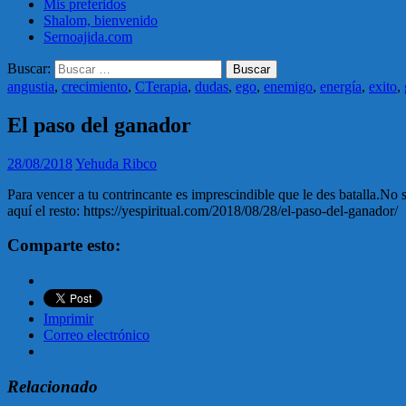
Mis preferidos
Shalom, bienvenido
Sernoajida.com
Buscar:
angustia
,
crecimiento
,
CTerapia
,
dudas
,
ego
,
enemigo
,
energía
,
exito
,
El paso del ganador
28/08/2018
Yehuda Ribco
Para vencer a tu contrincante es imprescindible que le des batalla.
aquí el resto: https://yespiritual.com/2018/08/28/el-paso-del-ganador/
Comparte esto:
Imprimir
Correo electrónico
Relacionado