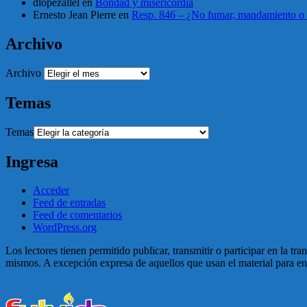
dlopezallel
en
Bondad y misericordia
Ernesto Jean Pierre
en
Resp. 846 – ¿No fumar, mandamiento o 
Archivo
Archivo
Temas
Temas
Ingresa
Acceder
Feed de entradas
Feed de comentarios
WordPress.org
Los lectores tienen permitido publicar, transmitir o participar en la tr
mismos. A excepción expresa de aquellos que usan el material para enga