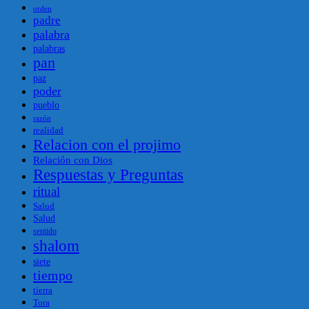
orden
padre
palabra
palabras
pan
paz
poder
pueblo
razón
realidad
Relacion con el projimo
Relación con Dios
Respuestas y Preguntas
ritual
Salud
Salud
sentido
shalom
siete
tiempo
tierra
Tora