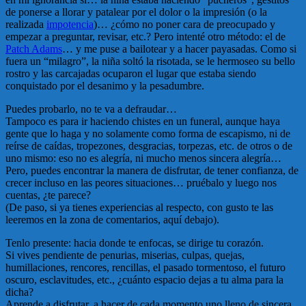
de ponerse a llorar y patalear por el dolor o la impresión (o la
realizada
impotencia
)… ¿cómo no poner cara de preocupado y
empezar a preguntar, revisar, etc.? Pero intenté otro método: el de
Patch Adams
… y me puse a bailotear y a hacer payasadas. Como si
fuera un “milagro”, la niña soltó la risotada, se le hermoseo su bello
rostro y las carcajadas ocuparon el lugar que estaba siendo
conquistado por el desanimo y la pesadumbre.
Puedes probarlo, no te va a defraudar…
Tampoco es para ir haciendo chistes en un funeral, aunque haya
gente que lo haga y no solamente como forma de escapismo, ni de
reírse de caídas, tropezones, desgracias, torpezas, etc. de otros o de
uno mismo: eso no es alegría, ni mucho menos sincera alegría…
Pero, puedes encontrar la manera de disfrutar, de tener confianza, de
crecer incluso en las peores situaciones… pruébalo y luego nos
cuentas, ¿te parece?
(De paso, si ya tienes experiencias al respecto, con gusto te las
leeremos en la zona de comentarios, aquí debajo).
Tenlo presente: hacia donde te enfocas, se dirige tu corazón.
Si vives pendiente de penurias, miserias, culpas, quejas,
humillaciones, rencores, rencillas, el pasado tormentoso, el futuro
oscuro, esclavitudes, etc., ¿cuánto espacio dejas a tu alma para la
dicha?
Aprende a disfrutar, a hacer de cada momento uno lleno de sincera