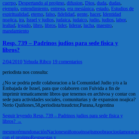
cuerpo
,
Despertando al projimo
,
difusion
,
Dios
,
duda
,
dudas
,
ejemplo
,
entendimiento
,
entrega
,
era mesiánica
,
estado
,
Estudios de
espiritualidad
,
eterno
,
falso
,
fidelidad
,
gente
,
hacer
,
Identidad
noajica
,
ira
,
Israel y judios
,
judaica
,
judaico
,
judio
,
judios
,
labor
,
lealtad
,
legado
,
libro
,
libros
,
lider
,
liderar
,
lucha
,
maestro
,
mandamiento
Resp. 739 – Padrinos judios para sede fisica y
libros?
2/04/2010
Yehuda Ribco
19 comentarios
periodista nos consulta:
¿No se podria pedir colaboracion a la Comunidad Judio y/o a la
Embajada de Israel, para que colaboren con Fulvida a fin de
imprimir tematicamente libros que tenemos en archivoa y contar con
sede para actividades sociales, comunitarias y de expansion noajica?
Nerio Quiñones,58,periodista/traudctor,Parana,Argentina
Seguir leyendo
Resp. 739 – Padrinos judios para sede fisica y
libros?
→
mes
moré
mundo
nación
Naciones
niño
noaj
noajismo
obra
ocio
olam
oraci
con el projimo
Respuestas y