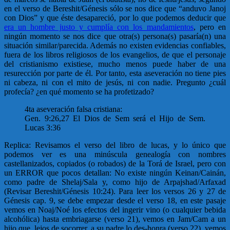
en el verso de Bereshit/Génesis sólo se nos dice que “anduvo Janoj
con Dios” y que éste desapareció, por lo que podemos deducir que
era un hombre justo y cumplía con los mandamientos
, pero en
ningún momento se nos dice que otra(s) persona(s) pasaría(n) una
situación similar/parecida. Además no existen evidencias confiables,
fuera de los libros religiosos de los evangelios, de que el personaje
del cristianismo existiese, mucho menos puede haber de una
resurección por parte de él. Por tanto, esta aseveración no tiene pies
ni cabeza, ni con el mito de jesús, ni con nadie. Pregunto ¿cuál
profecía? ¿en qué momento se ha profetizado?
4ta aseveración falsa cristiana:
Gen. 9:26,27 El Dios de Sem será el Hijo de Sem.
Lucas 3:36
Replica: Revisamos el verso del libro de lucas, y lo único que
podemos ver es una minúscula genealogía con nombres
castellanizados, copiados (o robados) de la Torá de Israel, pero con
un ERROR que pocos detallan: No existe ningún Keinan/Cainán,
como padre de Shelaj/Sala y, como hijo de Arpajshad/Arfaxad
(Revisar Bereshit/Génesis 10:24). Para leer los versos 26 y 27 de
Génesis cap. 9, se debe empezar desde el verso 18, en este pasaje
vemos en Noaj/Noé los efectos del ingerir vino (o cualquier bebida
alcohólica) hasta embriagarse (verso 21), vemos en Jam/Cam a un
hijo que, lejos de socorrer, a su padre lo des-honra (verso 22), vemos