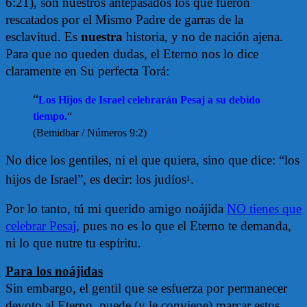
6:21), son nuestros antepasados los que fueron
rescatados por el Mismo Padre de garras de la
esclavitud. Es
nuestra
historia, y no de nación ajena.
Para que no queden dudas, el Eterno nos lo dice
claramente en Su perfecta Torá:
“
Los Hijos de Israel celebrarán Pesaj a su debido
tiempo.
“
(Bemidbar / Números 9:2)
No dice los gentiles, ni el que quiera, sino que dice: “los
hijos de Israel”, es decir: los judíos
.
1
Por lo tanto, tú mi querido amigo noájida
NO tienes que
celebrar Pesaj
, pues no es lo que el Eterno te demanda,
ni lo que nutre tu espíritu.
Para los noájidas
Sin embargo, el gentil que se esfuerza por permanecer
devoto al Eterno, puede (y le conviene) marcar estos