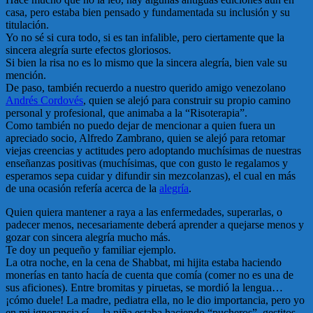
casa, pero estaba bien pensado y fundamentada su inclusión y su
titulación.
Yo no sé si cura todo, si es tan infalible, pero ciertamente que la
sincera alegría surte efectos gloriosos.
Si bien la risa no es lo mismo que la sincera alegría, bien vale su
mención.
De paso, también recuerdo a nuestro querido amigo venezolano
Andrés Cordovés
, quien se alejó para construir su propio camino
personal y profesional, que animaba a la “Risoterapia”.
Como también no puedo dejar de mencionar a quien fuera un
apreciado socio, Alfredo Zambrano, quien se alejó para retomar
viejas creencias y actitudes pero adoptando muchísimas de nuestras
enseñanzas positivas (muchísimas, que con gusto le regalamos y
esperamos sepa cuidar y difundir sin mezcolanzas), el cual en más
de una ocasión refería acerca de la
alegría
.
Quien quiera mantener a raya a las enfermedades, superarlas, o
padecer menos, necesariamente deberá aprender a quejarse menos y
gozar con sincera alegría mucho más.
Te doy un pequeño y familiar ejemplo.
La otra noche, en la cena de Shabbat, mi hijita estaba haciendo
monerías en tanto hacía de cuenta que comía (comer no es una de
sus aficiones). Entre bromitas y piruetas, se mordió la lengua…
¡cómo duele! La madre, pediatra ella, no le dio importancia, pero yo
en mi ignorancia sí… la niña estaba haciendo “pucheros”, gestitos