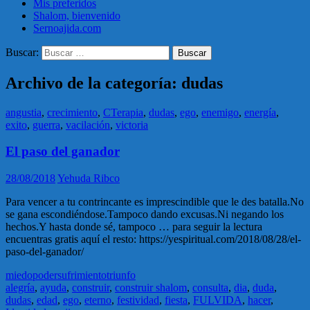
Mis preferidos
Shalom, bienvenido
Sernoajida.com
Buscar:
Archivo de la categoría: dudas
angustia
,
crecimiento
,
CTerapia
,
dudas
,
ego
,
enemigo
,
energía
,
exito
,
guerra
,
vacilación
,
victoria
El paso del ganador
28/08/2018
Yehuda Ribco
Para vencer a tu contrincante es imprescindible que le des batalla.No
se gana escondiéndose.Tampoco dando excusas.Ni negando los
hechos.Y hasta donde sé, tampoco … para seguir la lectura
encuentras gratis aquí el resto: https://yespiritual.com/2018/08/28/el-
paso-del-ganador/
miedo
poder
sufrimiento
triunfo
alegría
,
ayuda
,
construir
,
construir shalom
,
consulta
,
dia
,
duda
,
dudas
,
edad
,
ego
,
eterno
,
festividad
,
fiesta
,
FULVIDA
,
hacer
,