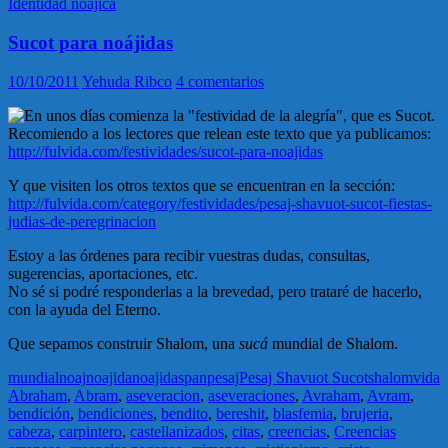
Identidad noajica
Sucot para noájidas
10/10/2011
Yehuda Ribco
4 comentarios
En unos días comienza la "festividad de la alegría", que es Sucot.
Recomiendo a los lectores que relean este texto que ya publicamos:
http://fulvida.com/festividades/sucot-para-noajidas
Y que visiten los otros textos que se encuentran en la sección:
http://fulvida.com/category/festividades/pesaj-shavuot-sucot-fiestas-
judias-de-peregrinacion
Estoy a las órdenes para recibir vuestras dudas, consultas,
sugerencias, aportaciones, etc.
No sé si podré responderlas a la brevedad, pero trataré de hacerlo,
con la ayuda del Eterno.
Que sepamos construir Shalom, una
sucá
mundial de Shalom.
mundial
noaj
noajida
noajidas
pan
pesaj
Pesaj Shavuot Sucot
shalom
vida
Abraham
,
Abram
,
aseveracion
,
aseveraciones
,
Avraham
,
Avram
,
bendición
,
bendiciones
,
bendito
,
bereshit
,
blasfemia
,
brujeria
,
cabeza
,
carpintero
,
castellanizados
,
citas
,
creencias
,
Creencias