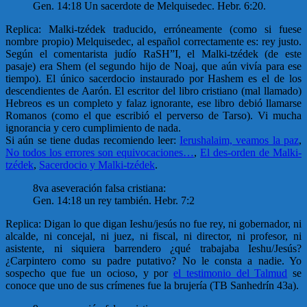
Gen. 14:18 Un sacerdote de Melquisedec. Hebr. 6:20.
Replica: Malki-tzédek traducido, erróneamente (como si fuese
nombre propio) Melquisedec, al español correctamente es: rey justo.
Según el comentarista judío RaSH”I, el Malki-tzédek (de este
pasaje) era Shem (el segundo hijo de Noaj, que aún vivía para ese
tiempo). El único sacerdocio instaurado por Hashem es el de los
descendientes de Aarón. El escritor del libro cristiano (mal llamado)
Hebreos es un completo y falaz ignorante, ese libro debió llamarse
Romanos (como el que escribió el perverso de Tarso). Vi mucha
ignorancia y cero cumplimiento de nada.
Si aún se tiene dudas recomiendo leer:
Ierushalaim, veamos la paz
,
No todos los errores son equivocaciones…
,
El des-orden de Malki-
tzédek
,
Sacerdocio y Malki-tzédek
.
8va aseveración falsa cristiana:
Gen. 14:18 un rey también. Hebr. 7:2
Replica: Digan lo que digan Ieshu/jesús no fue rey, ni gobernador, ni
alcalde, ni concejal, ni juez, ni fiscal, ni director, ni profesor, ni
asistente, ni siquiera barrendero ¿qué trabajaba Ieshu/Jesús?
¿Carpintero como su padre putativo? No le consta a nadie. Yo
sospecho que fue un ocioso, y por
el testimonio del Talmud
se
conoce que uno de sus crímenes fue la brujería (TB Sanhedrín 43a).