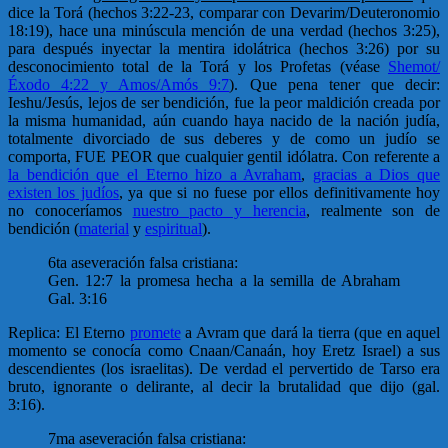
dice la Torá (hechos 3:22-23, comparar con Devarim/Deuteronomio
18:19), hace una minúscula mención de una verdad (hechos 3:25),
para después inyectar la mentira idolátrica (hechos 3:26) por su
desconocimiento total de la Torá y los Profetas (véase
Shemot/
Éxodo 4:22 y Amos/Amós 9:7
). Que pena tener que decir:
Ieshu/Jesús, lejos de ser bendición, fue la peor maldición creada por
la misma humanidad, aún cuando haya nacido de la nación judía,
totalmente divorciado de sus deberes y de como un judío se
comporta, FUE PEOR que cualquier gentil idólatra. Con referente a
la bendición que el Eterno hizo a Avraham
,
gracias a Dios que
existen los judíos
, ya que si no fuese por ellos definitivamente hoy
no conoceríamos
nuestro pacto y herencia
, realmente son de
bendición (
material
y
espiritual
).
6ta aseveración falsa cristiana:
Gen. 12:7 la promesa hecha a la semilla de Abraham
Gal. 3:16
Replica: El Eterno
promete
a Avram que dará la tierra (que en aquel
momento se conocía como Cnaan/Canaán, hoy Eretz Israel) a sus
descendientes (los israelitas). De verdad el pervertido de Tarso era
bruto, ignorante o delirante, al decir la brutalidad que dijo (gal.
3:16).
7ma aseveración falsa cristiana: