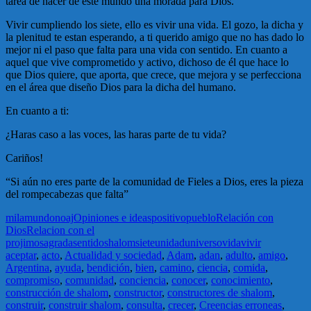
tarea de hacer de este mundo una morada para Dios.
Vivir cumpliendo los siete, ello es vivir una vida. El gozo, la dicha y
la plenitud te estan esperando, a ti querido amigo que no has dado lo
mejor ni el paso que falta para una vida con sentido. En cuanto a
aquel que vive comprometido y activo, dichoso de él que hace lo
que Dios quiere, que aporta, que crece, que mejora y se perfecciona
en el área que diseño Dios para la dicha del humano.
En cuanto a ti:
¿Haras caso a las voces, las haras parte de tu vida?
Cariños!
“Si aún no eres parte de la comunidad de Fieles a Dios, eres la pieza
del rompecabezas que falta”
mila
mundo
noaj
Opiniones e ideas
positivo
pueblo
Relación con
Dios
Relacion con el
projimo
sagrada
sentido
shalom
siete
unidad
universo
vida
vivir
aceptar
,
acto
,
Actualidad y sociedad
,
Adam
,
adan
,
adulto
,
amigo
,
Argentina
,
ayuda
,
bendición
,
bien
,
camino
,
ciencia
,
comida
,
compromiso
,
comunidad
,
conciencia
,
conocer
,
conocimiento
,
construcción de shalom
,
constructor
,
constructores de shalom
,
construir
,
construir shalom
,
consulta
,
crecer
,
Creencias erroneas
,