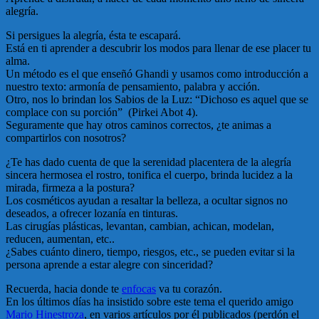
alegría.
Si persigues la alegría, ésta te escapará.
Está en ti aprender a descubrir los modos para llenar de ese placer tu
alma.
Un método es el que enseñó Ghandi y usamos como introducción a
nuestro texto: armonía de pensamiento, palabra y acción.
Otro, nos lo brindan los Sabios de la Luz: “Dichoso es aquel que se
complace con su porción” (Pirkei Abot 4).
Seguramente que hay otros caminos correctos, ¿te animas a
compartirlos con nosotros?
¿Te has dado cuenta de que la serenidad placentera de la alegría
sincera hermosea el rostro, tonifica el cuerpo, brinda lucidez a la
mirada, firmeza a la postura?
Los cosméticos ayudan a resaltar la belleza, a ocultar signos no
deseados, a ofrecer lozanía en tinturas.
Las cirugías plásticas, levantan, cambian, achican, modelan,
reducen, aumentan, etc..
¿Sabes cuánto dinero, tiempo, riesgos, etc., se pueden evitar si la
persona aprende a estar alegre con sinceridad?
Recuerda, hacia donde te
enfocas
va tu corazón.
En los últimos días ha insistido sobre este tema el querido amigo
Mario Hinestroza
, en varios artículos por él publicados (perdón el