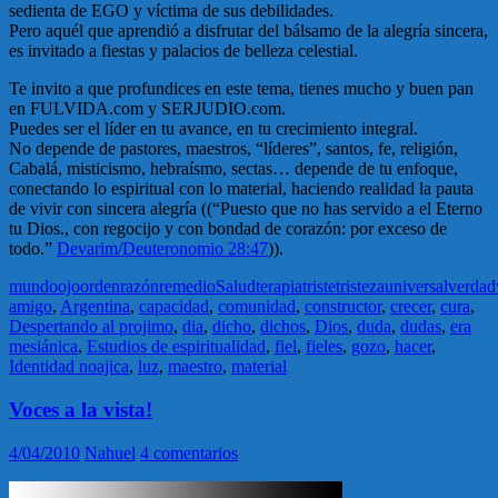
sedienta de EGO y víctima de sus debilidades.
Pero aquél que aprendió a disfrutar del bálsamo de la alegría sincera,
es invitado a fiestas y palacios de belleza celestial.
Te invito a que profundices en este tema, tienes mucho y buen pan
en FULVIDA.com y SERJUDIO.com.
Puedes ser el líder en tu avance, en tu crecimiento integral.
No depende de pastores, maestros, “líderes”, santos, fe, religión,
Cabalá, misticismo, hebraísmo, sectas… depende de tu enfoque,
conectando lo espiritual con lo material, haciendo realidad la pauta
de vivir con sincera alegría ((“Puesto que no has servido a el Eterno
tu Dios., con regocijo y con bondad de corazón: por exceso de
todo.”
Devarim/Deuteronomio 28:47
)).
mundo
ojo
orden
razón
remedio
Salud
terapia
triste
tristeza
universal
verdad
amigo
,
Argentina
,
capacidad
,
comunidad
,
constructor
,
crecer
,
cura
,
Despertando al projimo
,
dia
,
dicho
,
dichos
,
Dios
,
duda
,
dudas
,
era
mesiánica
,
Estudios de espiritualidad
,
fiel
,
fieles
,
gozo
,
hacer
,
Identidad noajica
,
luz
,
maestro
,
material
Voces a la vista!
4/04/2010
Nahuel
4 comentarios