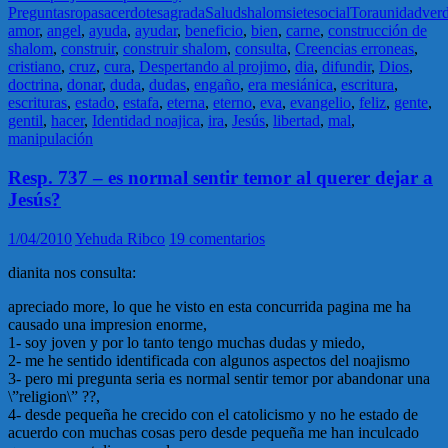
Preguntas
ropa
sacerdote
sagrada
Salud
shalom
siete
social
Tora
unidad
ver
amor
,
angel
,
ayuda
,
ayudar
,
beneficio
,
bien
,
carne
,
construcción de
shalom
,
construir
,
construir shalom
,
consulta
,
Creencias erroneas
,
cristiano
,
cruz
,
cura
,
Despertando al projimo
,
dia
,
difundir
,
Dios
,
doctrina
,
donar
,
duda
,
dudas
,
engaño
,
era mesiánica
,
escritura
,
escrituras
,
estado
,
estafa
,
eterna
,
eterno
,
eva
,
evangelio
,
feliz
,
gente
,
gentil
,
hacer
,
Identidad noajica
,
ira
,
Jesús
,
libertad
,
mal
,
manipulación
Resp. 737 – es normal sentir temor al querer dejar a
Jesús?
1/04/2010
Yehuda Ribco
19 comentarios
dianita nos consulta:
apreciado more, lo que he visto en esta concurrida pagina me ha
causado una impresion enorme,
1- soy joven y por lo tanto tengo muchas dudas y miedo,
2- me he sentido identificada con algunos aspectos del noajismo
3- pero mi pregunta seria es normal sentir temor por abandonar una
\”religion\” ??,
4- desde pequeña he crecido con el catolicismo y no he estado de
acuerdo con muchas cosas pero desde pequeña me han inculcado