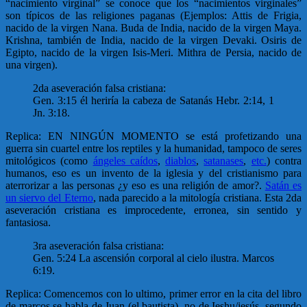
“nacimiento virginal” se conoce que los “nacimientos virginales”
son típicos de las religiones paganas (Ejemplos: Attis de Frigia,
nacido de la virgen Nana. Buda de India, nacido de la virgen Maya.
Krishna, también de India, nacido de la virgen Devaki. Osiris de
Egipto, nacido de la virgen Isis-Meri. Mithra de Persia, nacido de
una virgen).
2da aseveración falsa cristiana:
Gen. 3:15 él heriría la cabeza de Satanás Hebr. 2:14, 1
Jn. 3:18.
Replica: EN NINGÚN MOMENTO se está profetizando una
guerra sin cuartel entre los reptiles y la humanidad, tampoco de seres
mitológicos (como
ángeles caídos
,
diablos
,
satanases
,
etc.
) contra
humanos, eso es un invento de la iglesia y del cristianismo para
aterrorizar a las personas ¿y eso es una religión de amor?.
Satán es
un siervo del Eterno
, nada parecido a la mitología cristiana. Esta 2da
aseveración cristiana es improcedente, erronea, sin sentido y
fantasiosa.
3ra aseveración falsa cristiana:
Gen. 5:24 La ascensión corporal al cielo ilustra. Marcos
6:19.
Replica: Comencemos con lo ultimo, primer error en la cita del libro
de marcos se habla de Juan (el bautista), no de Ieshu/jesús, segundo