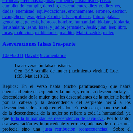
erroneas
,
creencias paganas
,
crimenes
,
cristianismo
,
cristo
,
cumpliendo
,
cumplir
,
derecho
,
descendientes
,
diezmo
,
diezmos
,
dudas
,
enemistad
,
equivocaciones
,
erroneamente
,
erroneo
,
escritor
,
evangélicos
,
evangelio
,
Exodo
,
falsas profecias
,
futuro
,
galatas
,
genealogia
,
genesis
,
hebreos
,
hombre
,
humanidad
,
idolatra
,
idolatria
,
Ierushalaim
,
ieshu
,
Israel y judios
,
jerusalen
,
Jesús
,
juan
,
leer
,
libro
,
lucas
,
maldicion
,
maldiciones
,
maldito
,
Malki-tzédek
,
mateo
Aseveraciones falsas 1ra-parte
10/09/2011
DavidF
9 comentarios
1ra aseveración falsa cristiana:
Gen. 3:15 semilla de mujer (nacimiento virginal) Luc.
1:35, Mat.1:18-20.
Replica: En el verso habla (dicho parafraseando) que habrá
enemistad entre el serpiente y la mujer, y entre su descendencia y la
descendencia de la mujer, que los descendientes de la mujer le herirá
por la cabeza y la descendencia del serpiente herirá a los
descendientes de la mujer en el talón. En este caso, cuando se habla
de la descendencia de la mujer se refiere a toda la humanidad, ya
que
toda la humanidad es descendencia de Java/Eva
. Por lo tanto,
esa aseveración es improcedente y erronea, además de no ser una
profecía, sino una
justa retribución (consecuencias)
. Sobre el