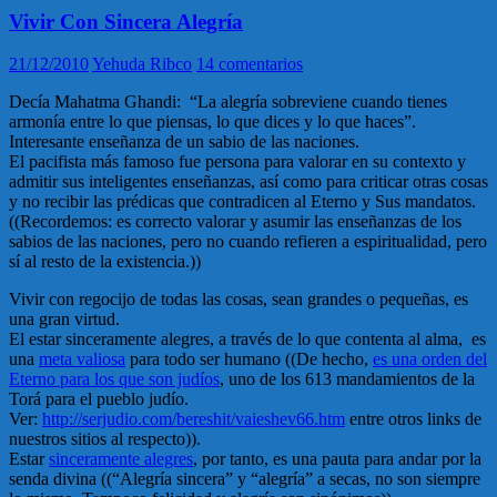
Vivir Con Sincera Alegría
21/12/2010
Yehuda Ribco
14 comentarios
Decía Mahatma Ghandi: “La alegría sobreviene cuando tienes
armonía entre lo que piensas, lo que dices y lo que haces”.
Interesante enseñanza de un sabio de las naciones.
El pacifista más famoso fue persona para valorar en su contexto y
admitir sus inteligentes enseñanzas, así como para criticar otras cosas
y no recibir las prédicas que contradicen al Eterno y Sus mandatos.
((Recordemos: es correcto valorar y asumir las enseñanzas de los
sabios de las naciones, pero no cuando refieren a espiritualidad, pero
sí al resto de la existencia.))
Vivir con regocijo de todas las cosas, sean grandes o pequeñas, es
una gran virtud.
El estar sinceramente alegres, a través de lo que contenta al alma, es
una
meta valiosa
para todo ser humano ((De hecho,
es una orden del
Eterno para los que son judíos
, uno de los 613 mandamientos de la
Torá para el pueblo judío.
Ver:
http://serjudio.com/bereshit/vaieshev66.htm
entre otros links de
nuestros sitios al respecto)).
Estar
sinceramente alegres
, por tanto, es una pauta para andar por la
senda divina ((“Alegría sincera” y “alegría” a secas, no son siempre