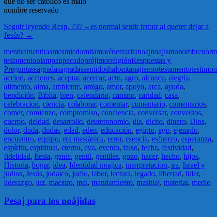
que no ser catolico es malo
nombre reservado
Seguir leyendo
Resp. 737 – es normal sentir temor al querer dejar a
Jesús?
→
mentira
mentiras
mes
miedo
mila
moré
netzarita
noaj
noajismo
nombre
norm
testamento
olam
pan
pecado
prójimo
religión
Respuestas y
Preguntas
sagrada
sagradas
sentido
shalom
tanaj
temor
testamento
testimon
accion
,
acciones
,
aceptar
,
acercar
,
acto
,
agro
,
alcance
,
alegría
,
alimento
,
alma
,
ambiente
,
amigo
,
amor
,
apoyo
,
arca
,
ayuda
,
bendición
,
Biblia
,
bien
,
calendario
,
camino
,
caridad
,
casa
,
celebracion
,
ciencia
,
colaborar
,
comentar
,
comentario
,
comentarios
,
comer
,
comienzo
,
compromiso
,
conciencia
,
conversar
,
conversos
,
cuerpo
,
deidad
,
desarrollo
,
deuteronomio
,
dia
,
dicho
,
dinero
,
Dios
,
dolor
,
duda
,
dudas
,
edad
,
eden
,
educación
,
egipto
,
ego
,
ejemplo
,
encuentro
,
equipo
,
era mesiánica
,
error
,
esencia
,
esfuerzo
,
esperanza
,
espíritu
,
espiritual
,
eterno
,
eva
,
evento
,
falso
,
fecha
,
festividad
,
fidelidad
,
fiesta
,
gente
,
gentil
,
gentiles
,
gozo
,
hacer
,
hecho
,
hijos
,
Historia
,
hogar
,
idea
,
Identidad noajica
,
interpretacion
,
ira
,
Israel y
judios
,
Jesús
,
judaico
,
judio
,
labor
,
lectura
,
legado
,
libertad
,
lider
,
liderazgo
,
luz
,
maestro
,
mal
,
mandamiento
,
mashiaj
,
material
,
medio
Pesaj para los noájidas