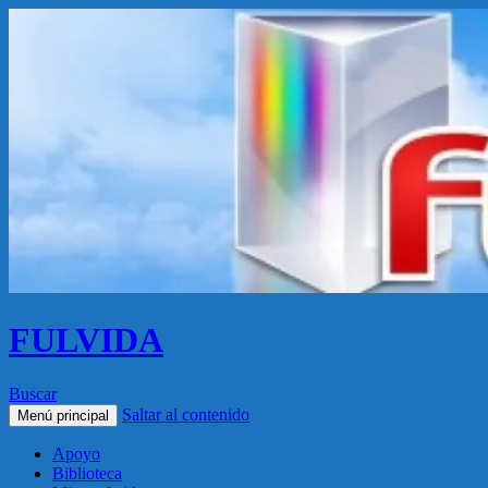
FULVIDA
Buscar
Saltar al contenido
Menú principal
Apoyo
Biblioteca