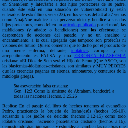
en Shem/Sem y Iafet/Jafet a dos hijos protectores de su padre,
cuando éste está en una situación de vulnerabilidad (y están
enterados de esto último, verso 23), en los versos del 24 al 27 vemos
como Noaj/Noé maldice a su perverso nieto y bendice a sus dos
hijos protectores, como leí en un
artículo publicado
por el moré, las
maldiciones (y añado: o bendiciones) son
los efectos
que se
desprenden de acciones del pasado, y no un ensalmo u
encantamiento, a lo cual agregaría que tampoco son profecías ni
visiones del futuro. Quiero comentar que lo dicho por el producto de
una mente enferma, delirante,
idolátrica
, corrupta y sin
arrepentimiento es FALSA y una
ERRÓNEA BLASFEMIA
cristiana: «El Dios de Sem será el Hijo de Sem» (Que ASCO, son
las blasfemias-idolátricas-cristianas, son similares y MUY PEORES
que las creencias paganas en sirenas, minotauros, y centauros de la
mitología griega).
5ta aseveración falsa cristiana:
Gen. 12:3 Como la simiente de Abraham, bendecirá a
todas las naciones Hechos. 3:25,26
Replica: En el pasaje del libro de hechos tenemos al evangélico
Pedro, practicando la brujería de Ieshu/jesús (hechos 3:6-10),
acusando a los judíos de deicidio (hechos 3:12-15) como todo
idólatra cristiano, haciendo proselitismo cristiano (hechos 3:16),
demostrando
gran ignorancia y estupidez al cambiar las palabras
que