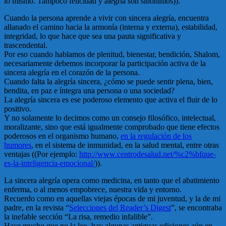
lo mismo. Tampoco felicidad y alegría son sinónimos)).
Cuando la persona aprende a vivir con sincera alegría, encuentra
allanado el camino hacia la armonía (interna y externa), estabilidad,
integridad, lo que hace que sea una pauta significativa y
trascendental.
Por eso cuando hablamos de plenitud, bienestar, bendición, Shalom,
necesariamente debemos incorporar la participación activa de la
sincera alegría en el corazón de la persona.
Cuando falta la alegría sincera, ¿cómo se puede sentir plena, bien,
bendita, en paz e íntegra una persona o una sociedad?
La alegría sincera es ese poderoso elemento que activa el fluir de lo
positivo.
Y no solamente lo decimos como un consejo filosófico, intelectual,
moralizante, sino que está igualmente comprobado que tiene efectos
poderosos en el organismo humano,
en la regulación de los
humores
, en el sistema de inmunidad, en la salud mental, entre otras
ventajas ((Por ejemplo:
http://www.centrodesalud.net/%c2%bfque-
es-la-inteligencia-emocional/
)).
La sincera alegría opera como medicina, en tanto que el abatimiento
enferma, o al menos empobrece, nuestra vida y entorno.
Recuerdo como en aquellas viejas épocas de mi juventud, y la de mi
padre, en la revista “
Selecciones del Reader’s Digest
”, se encontraba
la inefable sección “La risa, remedio infalible”.
Hace mucho que no la leo, hay algunas antiguas ediciones aún en