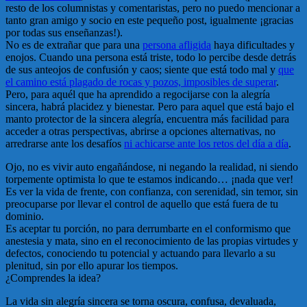
resto de los columnistas y comentaristas, pero no puedo mencionar a
tanto gran amigo y socio en este pequeño post, igualmente ¡gracias
por todas sus enseñanzas!).
No es de extrañar que para una
persona afligida
haya dificultades y
enojos. Cuando una persona está triste, todo lo percibe desde detrás
de sus anteojos de confusión y caos; siente que está todo mal y
que
el camino está plagado de rocas y pozos, imposibles de superar
.
Pero, para aquél que ha aprendido a regocijarse con la alegría
sincera, habrá placidez y bienestar. Pero para aquel que está bajo el
manto protector de la sincera alegría, encuentra más facilidad para
acceder a otras perspectivas, abrirse a opciones alternativas, no
arredrarse ante los desafíos
ni achicarse ante los retos del día a día
.
Ojo, no es vivir auto engañándose, ni negando la realidad, ni siendo
torpemente optimista lo que te estamos indicando… ¡nada que ver!
Es ver la vida de frente, con confianza, con serenidad, sin temor, sin
preocuparse por llevar el control de aquello que está fuera de tu
dominio.
Es aceptar tu porción, no para derrumbarte en el conformismo que
anestesia y mata, sino en el reconocimiento de las propias virtudes y
defectos, conociendo tu potencial y actuando para llevarlo a su
plenitud, sin por ello apurar los tiempos.
¿Comprendes la idea?
La vida sin alegría sincera se torna oscura, confusa, devaluada,