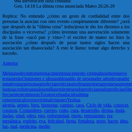
9na aseveración falsa cristiana:
Gen. 14:18 La última cena anunciada Mateo 26:26-29
Replica: No entiendo ¿cómo un gesto de cordialidad entre dos
personas la asocian con otro evento completamente diferente? ¿será
que después de la “última cena” ieshu/jesus le dio los diezmos a los
discípulos o viceversa? ¿cómo inventan una aseveración solamente
de la frase «sacó pan y vino»? el escritor de mateo no hizo la
asociación ¿cómo después de pasar tantos siglos hacen una
asociación tan disasociada? A esto le llamo: tomar algo derecho y
torcerlo.
Anterior
Melquisedec
mito
mujer
nacimiento
nacimiento virginal
noaj
noe
nuevo
testamento
Opiniones e ideas
pablo
pablo de tarso
padre adoptivo
padre
putativo
paz
personas
profecia
profecias
profetas
promesa
promesas
prome
justo
sacerdote
satanás
semilla
serpiente
seudoprofecia
seudoprofecias
Sh
frecuentes
testimonio
Tora
torcer
traducido
ultima
cena
versiculo
verso
virginal
visiones
Yeshua
alegría
,
amigo
,
bien
,
bienestar
,
camino
,
caos
,
Ciclo de vida
,
conocer
,
corazon
,
Costumbres
,
cuerpo
,
culto
,
cura
,
desarrollo
,
divina
,
duda
,
dudas
,
edad
,
eden
,
ego
,
enfermedad
,
enojo
,
entusiasmo
,
era
mesiánica
,
espíritu
,
eva
,
felicidad
,
fiesta
,
fortaleza
,
gozo
,
hacer
,
idea
,
luz
,
mal
,
medicina
,
medio