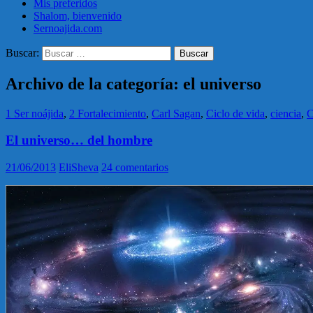
Mis preferidos
Shalom, bienvenido
Sernoajida.com
Buscar:
Archivo de la categoría: el universo
1 Ser noájida
,
2 Fortalecimiento
,
Carl Sagan
,
Ciclo de vida
,
ciencia
,
C
El universo… del hombre
21/06/2013
EliSheva
24 comentarios