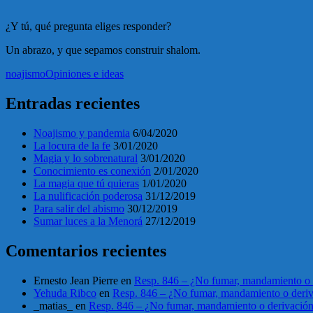
¿Y tú, qué pregunta eliges responder?
Un abrazo, y que sepamos construir shalom.
noajismo
Opiniones e ideas
Entradas recientes
Noajismo y pandemia
6/04/2020
La locura de la fe
3/01/2020
Magia y lo sobrenatural
3/01/2020
Conocimiento es conexión
2/01/2020
La magia que tú quieras
1/01/2020
La nulificación poderosa
31/12/2019
Para salir del abismo
30/12/2019
Sumar luces a la Menorá
27/12/2019
Comentarios recientes
Ernesto Jean Pierre
en
Resp. 846 – ¿No fumar, mandamiento o 
Yehuda Ribco
en
Resp. 846 – ¿No fumar, mandamiento o deri
_matias_
en
Resp. 846 – ¿No fumar, mandamiento o derivació