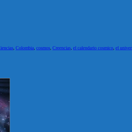
iencias
,
Colombia
,
cosmos
,
Creencias
,
el calendario cosmico
,
el unive