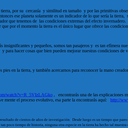
tierra, por su cercanía y similitud en tamaño y por las primitivas obs
 entonces ese planeta solamente es un indicador de lo que sería la tierra,
rador que tenemos de las condiciones extremas del efecto invernadero.
 que por el momento la tierra es el único lugar que ofrece las condicio
significantes y pequeños, somos tan pasajeros y es tan efímera nuestr
 y para hacer cosas que bien pueden mejorar nuestras condiciones de v
 pies en la tierra, y también acercarnos para reconocer la mano cread
.com/watch?v=R_5VIzLAGko
, encontrarás una de las explicaciones má
eve mente el proceso evolutivo, esa parte la encontrarás aquí:
http://w
l resultado de cientos de años de investigación. Desde luego es un tiempo que pare
an poco tiempo de historia, ninguna otra especie en la tierra ha hecho tal muestra 