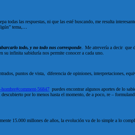
a todas las respuestas, ni que las esté buscando, me resulta interesan
“algún” tema,…
barcarlo todo, y no todo nos corresponde
. Me atrevería a decir que d
en su infinita sabiduría nos permite conocer a cada uno.
rados, puntos de vista, diferencia de opiniones, interpretaciones, equi
a-del-hombre#comment-56847
puedes encontrar algunos aportes de lo sabi
a descubierto por lo menos hasta el momento, de a poco, re – formulando
mente 15.000 millones de años, la evolución va de lo simple a lo comple