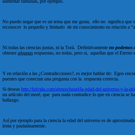
alimentar fantasías, por ejemplo.
No puedo negar que es un tema que me gusta, ello no significa que sep
reconocer lo pequeño y limitado de mi conocimiento en relación a 
Ni todas las ciencias juntas, ni la Torá. Definitivamente
no podemos a
obtener
algunas
respuestas, no todas, pero si, aquellas que el Eterno 
Y en relación a las ¿Contradicciones?, es mejor hablar de: Egos encont
puentes que conectan una pregunta con la respuesta correcta.
Si deseas
http://fulvida.com/ajenos/israel/la-edad-del-universo-y-l
un artículo del moré, que para nada contradice lo que en ciencia se h
hallazgo.
Así por ejemplo para la ciencia la edad del universo es de aproximada
lenta y paulatinamente.