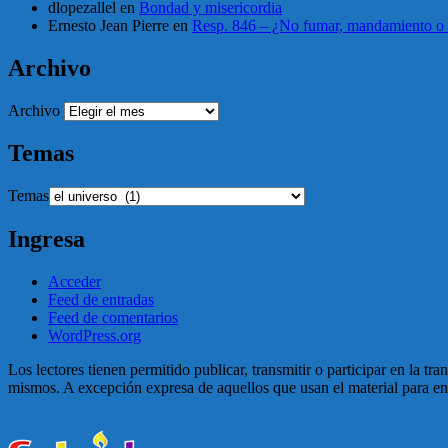
dlopezallel
en
Bondad y misericordia
Ernesto Jean Pierre
en
Resp. 846 – ¿No fumar, mandamiento o 
Archivo
Archivo
Temas
Temas
Ingresa
Acceder
Feed de entradas
Feed de comentarios
WordPress.org
Los lectores tienen permitido publicar, transmitir o participar en la tr
mismos. A excepción expresa de aquellos que usan el material para enga