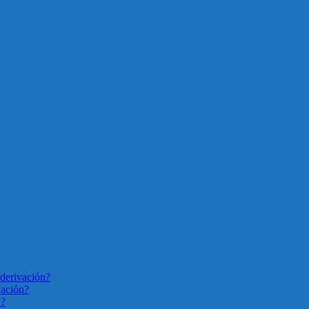
derivación?
vación?
n?