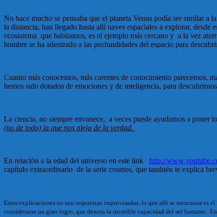
No hace mucho se pensaba que el planeta Venus podía ser similar a la 
la distancia, han llegado hasta allí naves espaciales a explorar, desde
ecosistema que habitamos, es el ejemplo más cercano y a la vez ater
hombre se ha adentrado a las profundidades del espacio para descubrir
Cuanto más conocemos, más carentes de conocimiento parecemos, más in
hemos sido dotados de emociones y de inteligencia, para descubrirnos
La ciencia, no siempre envanece, a veces puede ayudarnos a poner los
(no de todo) la que nos aleja de la verdad.
En relación a la edad del universo en este link
http://www.youtube
capítulo extraordinario de la serie cosmos, que también te explica br
Estas explicaciones no son respuestas improvisadas, lo que allí se menciona es e
considerarse un gran logro, que denota la increíble capacidad del ser humano. En t