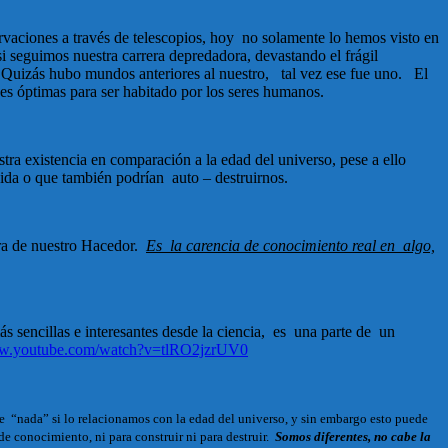
ervaciones a través de telescopios, hoy no solamente lo hemos visto en
 si seguimos nuestra carrera depredadora, devastando el frágil
 Quizás hubo mundos anteriores al nuestro, tal vez ese fue uno. El
nes óptimas para ser habitado por los seres humanos.
a existencia en comparación a la edad del universo, pese a ello
ida o que también podrían auto – destruirnos.
ora de nuestro Hacedor.
Es la carencia de conocimiento real en algo,
s sencillas e interesantes desde la ciencia, es una parte de un
ww.youtube.com/watch?v=tlRO2jzrUV0
ce “nada” si lo relacionamos con la edad del universo, y sin embargo esto puede
de conocimiento, ni para construir ni para destruir.
Somos diferentes, no cabe la