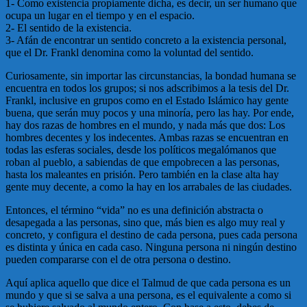
1- Como existencia propiamente dicha, es decir, un ser humano que
ocupa un lugar en el tiempo y en el espacio.
2- El sentido de la existencia.
3- Afán de encontrar un sentido concreto a la existencia personal,
que el Dr. Frankl denomina como la voluntad del sentido.
Curiosamente, sin importar las circunstancias, la bondad humana se
encuentra en todos los grupos; si nos adscribimos a la tesis del Dr.
Frankl, inclusive en grupos como en el Estado Islámico hay gente
buena, que serán muy pocos y una minoría, pero las hay. Por ende,
hay dos razas de hombres en el mundo, y nada más que dos: Los
hombres decentes y los indecentes. Ambas razas se encuentran en
todas las esferas sociales, desde los políticos megalómanos que
roban al pueblo, a sabiendas de que empobrecen a las personas,
hasta los maleantes en prisión. Pero también en la clase alta hay
gente muy decente, a como la hay en los arrabales de las ciudades.
Entonces, el término “vida” no es una definición abstracta o
desapegada a las personas, sino que, más bien es algo muy real y
concreto, y configura el destino de cada persona, pues cada persona
es distinta y única en cada caso. Ninguna persona ni ningún destino
pueden compararse con el de otra persona o destino.
Aquí aplica aquello que dice el Talmud de que cada persona es un
mundo y que si se salva a una persona, es el equivalente a como si