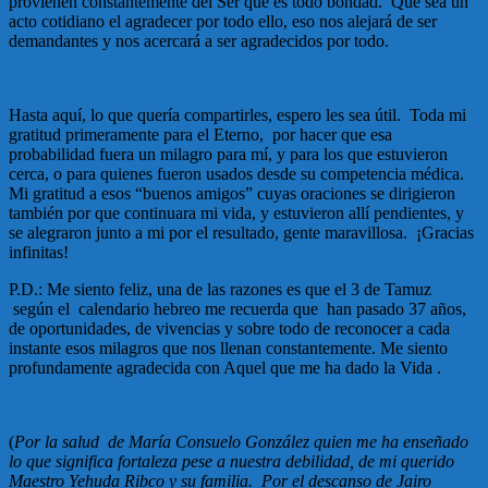
provienen constantemente del Ser que es todo bondad. Que sea un
acto cotidiano el agradecer por todo ello, eso nos alejará de ser
demandantes y nos acercará a ser agradecidos por todo.
Hasta aquí, lo que quería compartirles, espero les sea útil. Toda mi
gratitud primeramente para el Eterno, por hacer que esa
probabilidad fuera un milagro para mí, y para los que estuvieron
cerca, o para quienes fueron usados desde su competencia médica.
Mi gratitud a esos “buenos amigos” cuyas oraciones se dirigieron
también por que continuara mi vida, y estuvieron allí pendientes, y
se alegraron junto a mi por el resultado, gente maravillosa. ¡Gracias
infinitas!
P.D.: Me siento feliz, una de las razones es que el 3 de Tamuz
según el calendario hebreo me recuerda que han pasado 37 años,
de oportunidades, de vivencias y sobre todo de reconocer a cada
instante esos milagros que nos llenan constantemente. Me siento
profundamente agradecida con Aquel que me ha dado la Vida .
(
Por la salud de María Consuelo González quien me ha enseñado
lo que significa fortaleza pese a nuestra debilidad, de mi querido
Maestro Yehuda Ribco y su familia. Por el descanso de Jairo