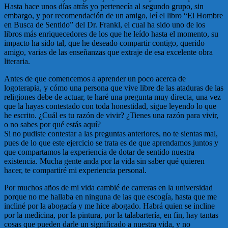
Hasta hace unos días atrás yo pertenecía al segundo grupo, sin
embargo, y por recomendación de un amigo, leí el libro “El Hombre
en Busca de Sentido” del Dr. Frankl, el cual ha sido uno de los
libros más enriquecedores de los que he leído hasta el momento, su
impacto ha sido tal, que he deseado compartir contigo, querido
amigo, varias de las enseñanzas que extraje de esa excelente obra
literaria.
Antes de que comencemos a aprender un poco acerca de
logoterapia, y cómo una persona que vive libre de las ataduras de las
religiones debe de actuar, te haré una pregunta muy directa, una vez
que la hayas contestado con toda honestidad, sigue leyendo lo que
he escrito. ¿Cuál es tu razón de vivir? ¿Tienes una razón para vivir,
o no sabes por qué estás aquí?
Si no pudiste contestar a las preguntas anteriores, no te sientas mal,
pues de lo que este ejercicio se trata es de que aprendamos juntos y
que compartamos la experiencia de dotar de sentido nuestra
existencia. Mucha gente anda por la vida sin saber qué quieren
hacer, te compartiré mi experiencia personal.
Por muchos años de mi vida cambié de carreras en la universidad
porque no me hallaba en ninguna de las que escogía, hasta que me
incliné por la abogacía y me hice abogado. Habrá quien se incline
por la medicina, por la pintura, por la talabartería, en fin, hay tantas
cosas que pueden darle un significado a nuestra vida, y no