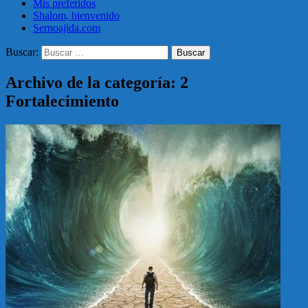
Mis preferidos
Shalom, bienvenido
Sernoajida.com
Buscar:
Archivo de la categoría: 2
Fortalecimiento