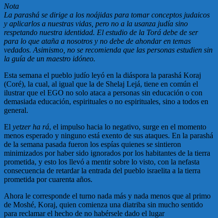
Nota
La parashá se dirige a los noájidas para tomar conceptos judaicos
y aplicarlos a nuestras vidas, pero no a la usanza judía sino
respetando nuestra identidad. El estudio de la Torá debe de ser
para lo que ataña a nosotros y no debe de ahondar en temas
vedados. Asimismo, no se recomienda que las personas estudien sin
la guía de un maestro idóneo.
Esta semana el pueblo judío leyó en la diáspora la parashá Koraj
(Coré), la cual, al igual que la de Shelaj Lejá, tiene en común el
ilustrar que el EGO no solo ataca a personas sin educación o con
demasiada educación, espirituales o no espirituales, sino a todos en
general.
El
yetzer ha rá
, el impulso hacia lo negativo, surge en el momento
menos esperado y ninguno está exento de sus ataques. En la parashá
de la semana pasada fueron los espías quienes se sintieron
minimizados por haber sido ignorados por los habitantes de la tierra
prometida, y esto los llevó a mentir sobre lo visto, con la nefasta
consecuencia de retardar la entrada del pueblo israelita a la tierra
prometida por cuarenta años.
Ahora le corresponde el turno nada más y nada menos que al primo
de Moshé, Koraj, quien comienza una diatriba sin mucho sentido
para reclamar el hecho de no habérsele dado el lugar