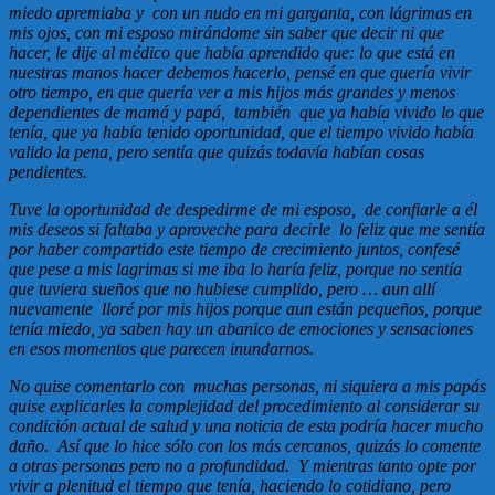
miedo apremiaba y con un nudo en mi garganta, con lágrimas en
mis ojos, con mi esposo mirándome sin saber que decir ni que
hacer, le dije al médico que había aprendido que: lo que está en
nuestras manos hacer debemos hacerlo, pensé en que quería vivir
otro tiempo, en que quería ver a mis hijos más grandes y menos
dependientes de mamá y papá, también que ya había vivido lo que
tenía, que ya había tenido oportunidad, que el tiempo vivido había
valido la pena, pero sentía que quizás todavía habían cosas
pendientes.
Tuve la oportunidad de despedirme de mi esposo, de confiarle a él
mis deseos si faltaba y aproveche para decirle lo feliz que me sentía
por haber compartido este tiempo de crecimiento juntos, confesé
que pese a mis lagrimas si me iba lo haría feliz, porque no sentía
que tuviera sueños que no hubiese cumplido, pero … aun allí
nuevamente lloré por mis hijos porque aun están pequeños, porque
tenía miedo, ya saben hay un abanico de emociones y sensaciones
en esos momentos que parecen inundarnos.
No quise comentarlo con muchas personas, ni siquiera a mis papás
quise explicarles la complejidad del procedimiento al considerar su
condición actual de salud y una noticia de esta podría hacer mucho
daño. Así que lo hice sólo con los más cercanos, quizás lo comente
a otras personas pero no a profundidad. Y mientras tanto opte por
vivir a plenitud el tiempo que tenía, haciendo lo cotidiano, pero