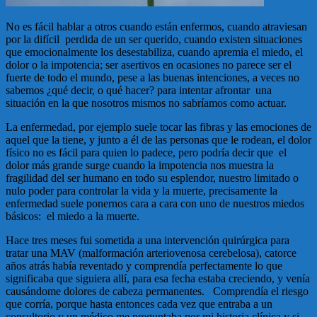
No es fácil hablar a otros cuando están enfermos, cuando atraviesan
por la difícil perdida de un ser querido, cuando existen situaciones
que emocionalmente los desestabiliza, cuando apremia el miedo, el
dolor o la impotencia; ser asertivos en ocasiones no parece ser el
fuerte de todo el mundo, pese a las buenas intenciones, a veces no
sabemos ¿qué decir, o qué hacer? para intentar afrontar una
situación en la que nosotros mismos no sabríamos como actuar.
La enfermedad, por ejemplo suele tocar las fibras y las emociones de
aquel que la tiene, y junto a él de las personas que le rodean, el dolor
físico no es fácil para quien lo padece, pero podría decir que el
dolor más grande surge cuando la impotencia nos muestra la
fragilidad del ser humano en todo su esplendor, nuestro limitado o
nulo poder para controlar la vida y la muerte, precisamente la
enfermedad suele ponernos cara a cara con uno de nuestros miedos
básicos: el miedo a la muerte.
Hace tres meses fui sometida a una intervención quirúrgica para
tratar una MAV (malformación arteriovenosa cerebelosa), catorce
años atrás había reventado y comprendía perfectamente lo que
significaba que siguiera allí, para esa fecha estaba creciendo, y venía
causándome dolores de cabeza permanentes. Comprendía el riesgo
que corría, porque hasta entonces cada vez que entraba a un
consultorio y un médico me preguntaba por mi historia clínica y si