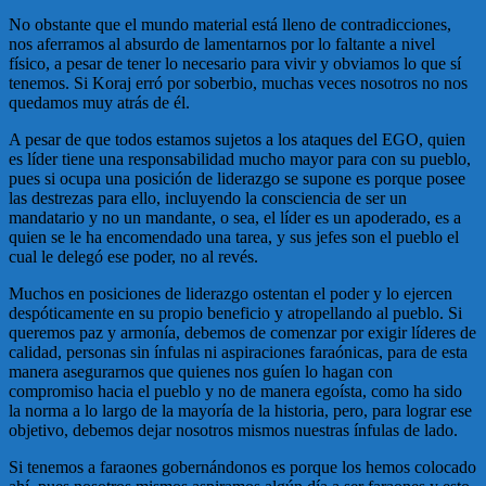
No obstante que el mundo material está lleno de contradicciones,
nos aferramos al absurdo de lamentarnos por lo faltante a nivel
físico, a pesar de tener lo necesario para vivir y obviamos lo que sí
tenemos. Si Koraj erró por soberbio, muchas veces nosotros no nos
quedamos muy atrás de él.
A pesar de que todos estamos sujetos a los ataques del EGO, quien
es líder tiene una responsabilidad mucho mayor para con su pueblo,
pues si ocupa una posición de liderazgo se supone es porque posee
las destrezas para ello, incluyendo la consciencia de ser un
mandatario y no un mandante, o sea, el líder es un apoderado, es a
quien se le ha encomendado una tarea, y sus jefes son el pueblo el
cual le delegó ese poder, no al revés.
Muchos en posiciones de liderazgo ostentan el poder y lo ejercen
despóticamente en su propio beneficio y atropellando al pueblo. Si
queremos paz y armonía, debemos de comenzar por exigir líderes de
calidad, personas sin ínfulas ni aspiraciones faraónicas, para de esta
manera asegurarnos que quienes nos guíen lo hagan con
compromiso hacia el pueblo y no de manera egoísta, como ha sido
la norma a lo largo de la mayoría de la historia, pero, para lograr ese
objetivo, debemos dejar nosotros mismos nuestras ínfulas de lado.
Si tenemos a faraones gobernándonos es porque los hemos colocado