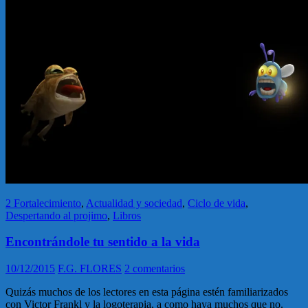
2 Fortalecimiento
,
Actualidad y sociedad
,
Ciclo de vida
,
Despertando al projimo
,
Libros
Encontrándole tu sentido a la vida
10/12/2015
F.G. FLORES
2 comentarios
Quizás muchos de los lectores en esta página estén familiarizados
con Victor Frankl y la logoterapia, a como haya muchos que no.