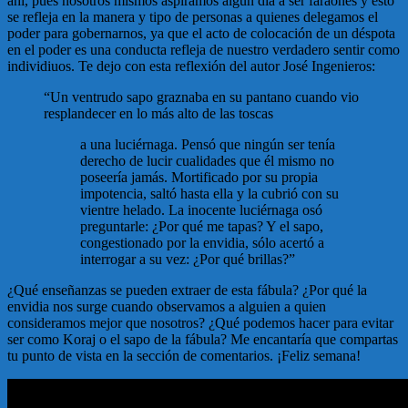
ahí, pues nosotros mismos aspiramos algún día a ser faraones y esto
se refleja en la manera y tipo de personas a quienes delegamos el
poder para gobernarnos, ya que el acto de colocación de un déspota
en el poder es una conducta refleja de nuestro verdadero sentir como
individiuos. Te dejo con esta reflexión del autor José Ingenieros:
“Un ventrudo sapo graznaba en su pantano cuando vio
resplandecer en lo más alto de las toscas
a una luciérnaga. Pensó que ningún ser tenía
derecho de lucir cualidades que él mismo no
poseería jamás. Mortificado por su propia
impotencia, saltó hasta ella y la cubrió con su
vientre helado. La inocente luciérnaga osó
preguntarle: ¿Por qué me tapas? Y el sapo,
congestionado por la envidia, sólo acertó a
interrogar a su vez: ¿Por qué brillas?”
¿Qué enseñanzas se pueden extraer de esta fábula? ¿Por qué la
envidia nos surge cuando observamos a alguien a quien
consideramos mejor que nosotros? ¿Qué podemos hacer para evitar
ser como Koraj o el sapo de la fábula? Me encantaría que compartas
tu punto de vista en la sección de comentarios. ¡Feliz semana!