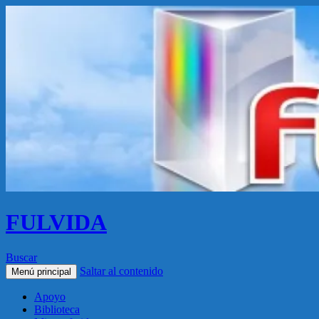
FULVIDA
Buscar
Saltar al contenido
Menú principal
Apoyo
Biblioteca