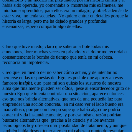
había sido operada, yo comentaba o mostraba mis exámenes, me
miraban sorprendidos, para ellos era un milagro, ¡doble!: además de
estar viva, no tenía secuelas. No quiero entrar en detalles porque la
historia es larga, pero me ha dejado grandes y profundas
enseñanzas, espero compartir algo de ellas.
Claro que tuve miedo, claro que salieron a flote todas mis
emociones, llore muchas veces en privado, y el dolor me recordaba
constantemente la bomba de tiempo que tenía en mi cabeza,
reconocía mi impotencia.
Creo que en medio del no saber cómo actuar, y de intentar no
perderse en las respuestas del Ego, es posible que aparezcan esos
famosos
insight
, que para mí son quizás los susurros de nuestra
alma que finalmente pueden ser oídos, pese al ensordecedor grito de
nuestro Ego que intenta controlar una situación, aparece entonces
eso que nos brinda alternativas, que nos da una pequeña luz para
emprender una acción concreta, en mi caso ver el lado bueno era
maravilloso, porque con tiempo supe que había algo que podría
cortar mi vida instantáneamente, y por esa misma razón podrían
buscarse alternativas que gracias a la ciencia y a los avances
tecnológicos hoy ofrecen una posibilidad de tratamiento, y aunque
también había riesgo, tener algo en mi cabeza a punto de reventar