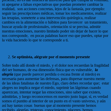
ni apegarse a falsas expectativas que puedan prometer cambiar la
realidad, son acciones concretas, lejos de la fantasía, por ejemplo:
seguir las prescripciones médicas, tomar los medicamentos, realizar
las terapias, someterte a una intervención quirúrgica, realizar
cambios en la alimentación o hábitos para favorecer un tratamiento,
buscar ayuda de profesionales, orientación si se precisa, admitir
nuestras emociones, nuestro limitado poder sin dejar de hacer lo que
nos corresponde, en pocas palabras hacer eso que puedes, optar por
la vida haciendo lo que te corresponde a ti.
Se optimista, alégrate por el momento presente
Sobre todo allí donde el miedo, y el dolor nos recuerdan la fragilidad
del ser humano, de esa dimensión física que es vulnerable,
la
alegría
(que puede parecer perdida o escasa frente al miedo) es
necesaria para aumentar las defensas, para dispersar nuestra mente
de las ideas fatalistas de nuestro Ego, claro debes recordar que; estar
alegres no implica negar el miedo, suprimir las lágrimas cuando
aparezcan, intentar negar las emociones, sino saber que existen,
admitirlas, y luego reconocernos en nuestro justo lugar, sí, es verdad
somos el puntito al interior de un punto en el vasto universo, y aún
así hay tantas cosas buenas que al momento presente hemos
recibido, alegrías, tristezas, conocimiento, placeres, hemos