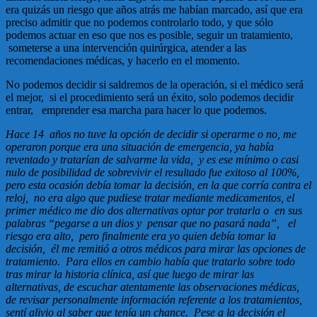
era quizás un riesgo que años atrás me habían marcado, así que era
preciso admitir que no podemos controlarlo todo, y que sólo
podemos actuar en eso que nos es posible, seguir un tratamiento,
someterse a una intervención quirúrgica, atender a las
recomendaciones médicas, y hacerlo en el momento.
No podemos decidir si saldremos de la operación, si el médico será
el mejor, si el procedimiento será un éxito, solo podemos decidir
entrar, emprender esa marcha para hacer lo que podemos.
Hace 14 años no tuve la opción de decidir si operarme o no, me
operaron porque era una situación de emergencia, ya había
reventado y tratarían de salvarme la vida, y es ese mínimo o casi
nulo de posibilidad de sobrevivir el resultado fue exitoso al 100%,
pero esta ocasión debía tomar la decisión, en la que corría contra el
reloj, no era algo que pudiese tratar mediante medicamentos, el
primer médico me dio dos alternativas optar por tratarla o en sus
palabras “pegarse a un dios y pensar que no pasará nada”, el
riesgo era alto, pero finalmente era yo quien debía tomar la
decisión, él me remitió a otros médicos para mirar las opciones de
tratamiento. Para ellos en cambio había que tratarlo sobre todo
tras mirar la historia clínica, así que luego de mirar las
alternativas, de escuchar atentamente las observaciones médicas,
de revisar personalmente información referente a los tratamientos,
sentí alivio al saber que tenía un chance. Pese a la decisión el