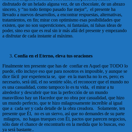
disfrutado de un helado alguna vez, de un chocolate, de un abrazo
sincero, y “no todo tiempo pasado fue mejor”, el presente ha
llevado a nuevos desarrollos, a encontrar respuestas, alternativas,
tratamientos, en fin; mirar con optimismo esas posibilidades que
existen, que no son supersticiones, ni fantasías, ni falsas ideas de
poder, sino eso que es real sin ir más allá del presente y empezando
a disfrutar de cada instante al máximo.
Confía en el Eterno, eleva tus oraciones
Finalmente ten presente que has de confiar en Aquel que TODO lo
puede, ello incluye eso que para nosotros es imposible, y aunque se
dice fácil por experiencia se, que en la marcha no lo es, pero; es
necesario, será útil, el no sentirte sólo, el reconocer que el mundo no
es una casualidad, como tampoco lo es tu vida, el mirar a tu
alrededor y descubrir que tras la perfección de un mundo
maravilloso hay un Hacedor que no obra por casualidad, que hizo
un mundo perfecto, que te hizo milagrosamente increíble al igual
que a cada ser y cada detalle de la obra creadora. Solamente, ten
presente que Él, no es un siervo, así que no demandes de su parte
milagros, no hagas trueques con Él, pactos que parecen negocios,
sólo date el chance de encontrarlo en la medida que lo buscas, eso
ya será bastante..