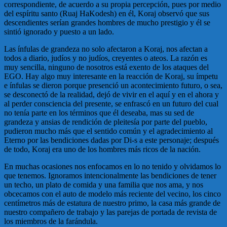
correspondiente, de acuerdo a su propia percepción, pues por medio
del espíritu santo (Ruaj HaKodesh) en él, Koraj observó que sus
descendientes serían grandes hombres de mucho prestigio y él se
sintió ignorado y puesto a un lado.
Las ínfulas de grandeza no solo afectaron a Koraj, nos afectan a
todos a diario, judíos y no judíos, creyentes o ateos. La razón es
muy sencilla, ninguno de nosotros está exento de los ataques del
EGO. Hay algo muy interesante en la reacción de Koraj, su ímpetu
e ínfulas se dieron porque presenció un acontecimiento futuro, o sea,
se desconectó de la realidad, dejó de vivir en el aquí y en el ahora y
al perder consciencia del presente, se enfrascó en un futuro del cual
no tenía parte en los términos que él deseaba, mas su sed de
grandeza y ansias de rendición de pleitesía por parte del pueblo,
pudieron mucho más que el sentido común y el agradecimiento al
Eterno por las bendiciones dadas por Di-s a este personaje; después
de todo, Koraj era uno de los hombres más ricos de la nación.
En muchas ocasiones nos enfocamos en lo no tenido y olvidamos lo
que tenemos. Ignoramos intencionalmente las bendiciones de tener
un techo, un plato de comida y una familia que nos ama, y nos
obcecamos con el auto de modelo más reciente del vecino, los cinco
centímetros más de estatura de nuestro primo, la casa más grande de
nuestro compañero de trabajo y las parejas de portada de revista de
los miembros de la farándula.