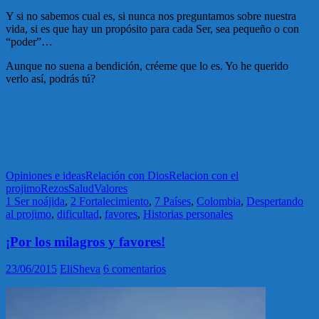
Y si no sabemos cual es, si nunca nos preguntamos sobre nuestra
vida, si es que hay un propósito para cada Ser, sea pequeño o con
“poder”…
Aunque no suena a bendición, créeme que lo es. Yo he querido
verlo así, podrás tú?
Opiniones e ideas
Relación con Dios
Relacion con el
projimo
Rezos
Salud
Valores
1 Ser noájida
,
2 Fortalecimiento
,
7 Países
,
Colombia
,
Despertando
al projimo
,
dificultad
,
favores
,
Historias personales
¡Por los milagros y favores!
23/06/2015
EliSheva
6 comentarios