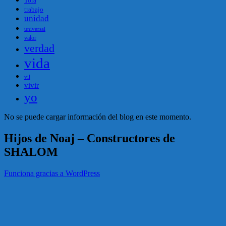
Tora
trabajo
unidad
universal
valor
verdad
vida
vil
vivir
yo
No se puede cargar información del blog en este momento.
Hijos de Noaj – Constructores de
SHALOM
Funciona gracias a WordPress