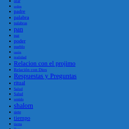
orar
orden
padre
palabra
palabras
pan
paz
poder
pueblo
razón
realidad
Relacion con el projimo
Relación con Dios
Respuestas y Preguntas
ritual
Salud
Salud
sentido
shalom
siete
tiempo
tierra