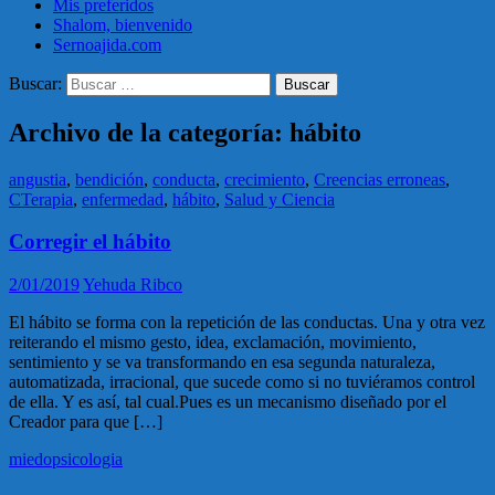
Mis preferidos
Shalom, bienvenido
Sernoajida.com
Buscar:
Archivo de la categoría: hábito
angustia
,
bendición
,
conducta
,
crecimiento
,
Creencias erroneas
,
CTerapia
,
enfermedad
,
hábito
,
Salud y Ciencia
Corregir el hábito
2/01/2019
Yehuda Ribco
El hábito se forma con la repetición de las conductas. Una y otra vez
reiterando el mismo gesto, idea, exclamación, movimiento,
sentimiento y se va transformando en esa segunda naturaleza,
automatizada, irracional, que sucede como si no tuviéramos control
de ella. Y es así, tal cual.Pues es un mecanismo diseñado por el
Creador para que […]
miedo
psicologia