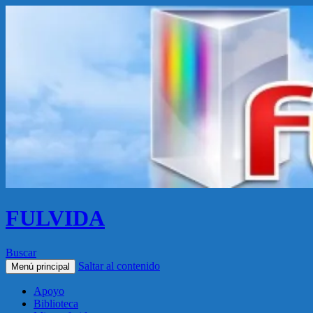
FULVIDA
Buscar
Saltar al contenido
Menú principal
Apoyo
Biblioteca