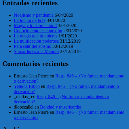
Entradas recientes
Noajismo y pandemia
6/04/2020
La locura de la fe
3/01/2020
Magia y lo sobrenatural
3/01/2020
Conocimiento es conexión
2/01/2020
La magia que tú quieras
1/01/2020
La nulificación poderosa
31/12/2019
Para salir del abismo
30/12/2019
Sumar luces a la Menorá
27/12/2019
Comentarios recientes
Ernesto Jean Pierre
en
Resp. 846 – ¿No fumar, mandamiento
o derivación?
Yehuda Ribco
en
Resp. 846 – ¿No fumar, mandamiento o
derivación?
_matias_
en
Resp. 846 – ¿No fumar, mandamiento o
derivación?
dlopezallel
en
Bondad y misericordia
Ernesto Jean Pierre
en
Resp. 846 – ¿No fumar, mandamiento
o derivación?