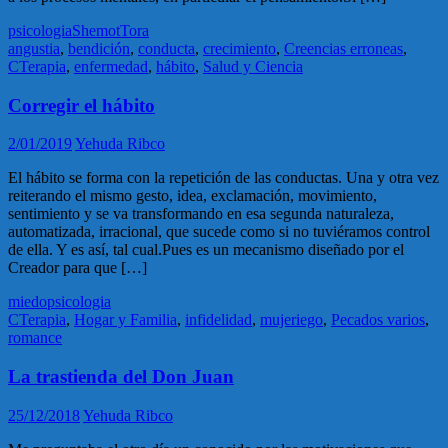
psicologia
Shemot
Tora
angustia
,
bendición
,
conducta
,
crecimiento
,
Creencias erroneas
,
CTerapia
,
enfermedad
,
hábito
,
Salud y Ciencia
Corregir el hábito
2/01/2019
Yehuda Ribco
El hábito se forma con la repetición de las conductas. Una y otra vez
reiterando el mismo gesto, idea, exclamación, movimiento,
sentimiento y se va transformando en esa segunda naturaleza,
automatizada, irracional, que sucede como si no tuviéramos control
de ella. Y es así, tal cual.Pues es un mecanismo diseñado por el
Creador para que […]
miedo
psicologia
CTerapia
,
Hogar y Familia
,
infidelidad
,
mujeriego
,
Pecados varios
,
romance
La trastienda del Don Juan
25/12/2018
Yehuda Ribco