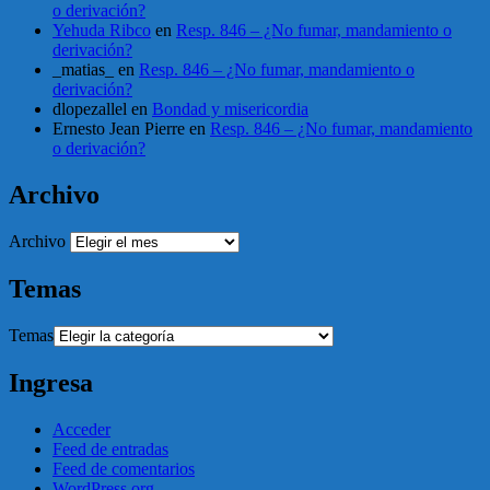
o derivación?
Yehuda Ribco
en
Resp. 846 – ¿No fumar, mandamiento o
derivación?
_matias_
en
Resp. 846 – ¿No fumar, mandamiento o
derivación?
dlopezallel
en
Bondad y misericordia
Ernesto Jean Pierre
en
Resp. 846 – ¿No fumar, mandamiento
o derivación?
Archivo
Archivo
Temas
Temas
Ingresa
Acceder
Feed de entradas
Feed de comentarios
WordPress.org