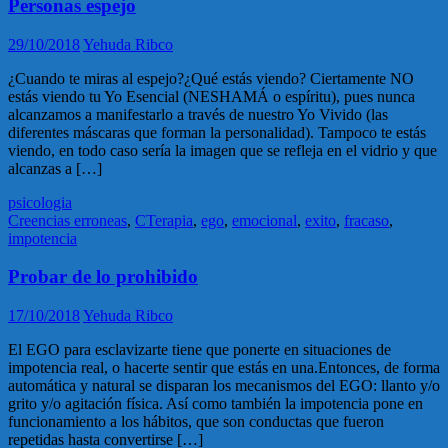
Personas espejo
29/10/2018
Yehuda Ribco
¿Cuando te miras al espejo?¿Qué estás viendo? Ciertamente NO
estás viendo tu Yo Esencial (NESHAMÁ o espíritu), pues nunca
alcanzamos a manifestarlo a través de nuestro Yo Vivido (las
diferentes máscaras que forman la personalidad). Tampoco te estás
viendo, en todo caso sería la imagen que se refleja en el vidrio y que
alcanzas a […]
psicologia
Creencias erroneas
,
CTerapia
,
ego
,
emocional
,
exito
,
fracaso
,
impotencia
Probar de lo prohibido
17/10/2018
Yehuda Ribco
El EGO para esclavizarte tiene que ponerte en situaciones de
impotencia real, o hacerte sentir que estás en una.Entonces, de forma
automática y natural se disparan los mecanismos del EGO: llanto y/o
grito y/o agitación física. Así como también la impotencia pone en
funcionamiento a los hábitos, que son conductas que fueron
repetidas hasta convertirse […]