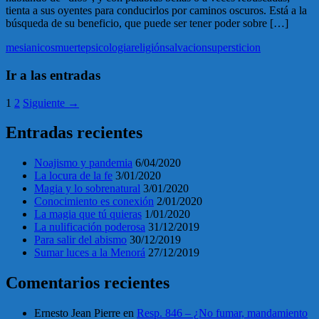
tienta a sus oyentes para conducirlos por caminos oscuros. Está a la
búsqueda de su beneficio, que puede ser tener poder sobre […]
mesianicos
muerte
psicologia
religión
salvacion
supersticion
Ir a las entradas
1
2
Siguiente →
Entradas recientes
Noajismo y pandemia
6/04/2020
La locura de la fe
3/01/2020
Magia y lo sobrenatural
3/01/2020
Conocimiento es conexión
2/01/2020
La magia que tú quieras
1/01/2020
La nulificación poderosa
31/12/2019
Para salir del abismo
30/12/2019
Sumar luces a la Menorá
27/12/2019
Comentarios recientes
Ernesto Jean Pierre
en
Resp. 846 – ¿No fumar, mandamiento