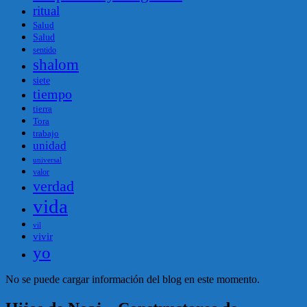
ritual
Salud
Salud
sentido
shalom
siete
tiempo
tierra
Tora
trabajo
unidad
universal
valor
verdad
vida
vil
vivir
yo
No se puede cargar información del blog en este momento.