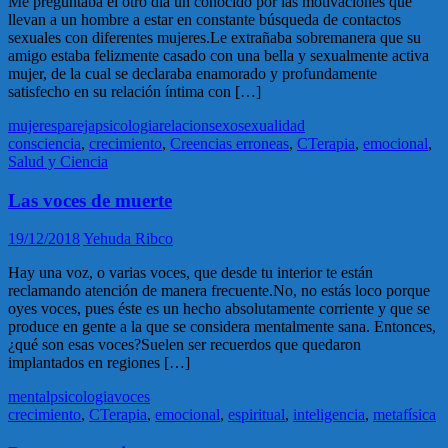
Me preguntaba el otro día un conocido por las motivaciones que
llevan a un hombre a estar en constante búsqueda de contactos
sexuales con diferentes mujeres.Le extrañaba sobremanera que su
amigo estaba felizmente casado con una bella y sexualmente activa
mujer, de la cual se declaraba enamorado y profundamente
satisfecho en su relación íntima con […]
mujeres
pareja
psicologia
relacion
sexo
sexualidad
consciencia
,
crecimiento
,
Creencias erroneas
,
CTerapia
,
emocional
,
Salud y Ciencia
Las voces de muerte
19/12/2018
Yehuda Ribco
Hay una voz, o varias voces, que desde tu interior te están
reclamando atención de manera frecuente.No, no estás loco porque
oyes voces, pues éste es un hecho absolutamente corriente y que se
produce en gente a la que se considera mentalmente sana. Entonces,
¿qué son esas voces?Suelen ser recuerdos que quedaron
implantados en regiones […]
mental
psicologia
voces
crecimiento
,
CTerapia
,
emocional
,
espiritual
,
inteligencia
,
metafísica