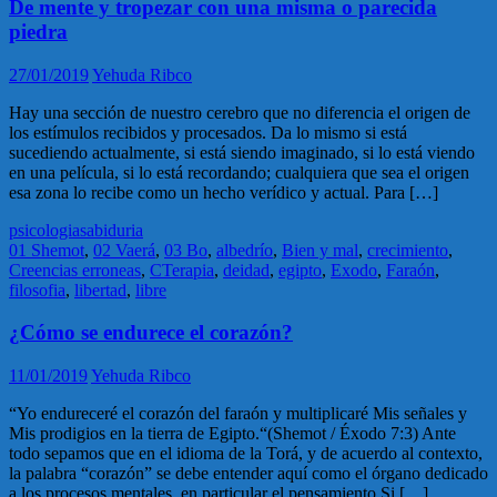
De mente y tropezar con una misma o parecida
piedra
27/01/2019
Yehuda Ribco
Hay una sección de nuestro cerebro que no diferencia el origen de
los estímulos recibidos y procesados. Da lo mismo si está
sucediendo actualmente, si está siendo imaginado, si lo está viendo
en una película, si lo está recordando; cualquiera que sea el origen
esa zona lo recibe como un hecho verídico y actual. Para […]
psicologia
sabiduria
01 Shemot
,
02 Vaerá
,
03 Bo
,
albedrío
,
Bien y mal
,
crecimiento
,
Creencias erroneas
,
CTerapia
,
deidad
,
egipto
,
Exodo
,
Faraón
,
filosofia
,
libertad
,
libre
¿Cómo se endurece el corazón?
11/01/2019
Yehuda Ribco
“Yo endureceré el corazón del faraón y multiplicaré Mis señales y
Mis prodigios en la tierra de Egipto.“(Shemot / Éxodo 7:3) Ante
todo sepamos que en el idioma de la Torá, y de acuerdo al contexto,
la palabra “corazón” se debe entender aquí como el órgano dedicado
a los procesos mentales, en particular el pensamiento.Si […]