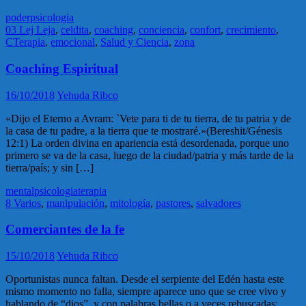
poder
psicologia
03 Lej Leja
,
celdita
,
coaching
,
conciencia
,
confort
,
crecimiento
,
CTerapia
,
emocional
,
Salud y Ciencia
,
zona
Coaching Espiritual
16/10/2018
Yehuda Ribco
«Dijo el Eterno a Avram: `Vete para ti de tu tierra, de tu patria y de
la casa de tu padre, a la tierra que te mostraré.»(Bereshit/Génesis
12:1) La orden divina en apariencia está desordenada, porque uno
primero se va de la casa, luego de la ciudad/patria y más tarde de la
tierra/país; y sin […]
mental
psicologia
terapia
8 Varios
,
manipulación
,
mitología
,
pastores
,
salvadores
Comerciantes de la fe
15/10/2018
Yehuda Ribco
Oportunistas nunca faltan. Desde el serpiente del Edén hasta este
mismo momento no falla, siempre aparece uno que se cree vivo y
hablando de “dios”, y con palabras bellas o a veces rebuscadas;