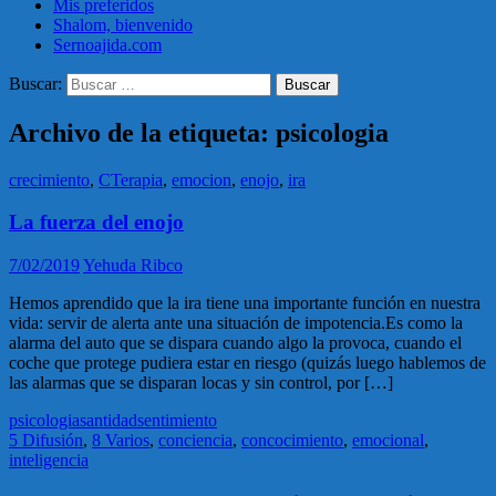
Mis preferidos
Shalom, bienvenido
Sernoajida.com
Buscar:
Archivo de la etiqueta: psicologia
crecimiento
,
CTerapia
,
emocion
,
enojo
,
ira
La fuerza del enojo
7/02/2019
Yehuda Ribco
Hemos aprendido que la ira tiene una importante función en nuestra
vida: servir de alerta ante una situación de impotencia.Es como la
alarma del auto que se dispara cuando algo la provoca, cuando el
coche que protege pudiera estar en riesgo (quizás luego hablemos de
las alarmas que se disparan locas y sin control, por […]
psicologia
santidad
sentimiento
5 Difusión
,
8 Varios
,
conciencia
,
concocimiento
,
emocional
,
inteligencia