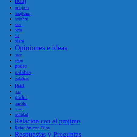
noaj
noajida
noajismo
nombre
obra
ocio
ojo
olam
Opiniones e ideas
orar
orden
padre
palabra
palabras
pan
paz
poder
pueblo
razón
realidad
Relacion con el projimo
Relación con Dios
Respuestas y Preguntas