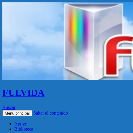
FULVIDA
Buscar
Saltar al contenido
Menú principal
Apoyo
Biblioteca