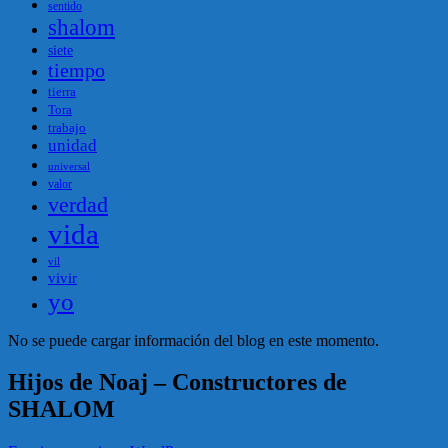
sentido
shalom
siete
tiempo
tierra
Tora
trabajo
unidad
universal
valor
verdad
vida
vil
vivir
yo
No se puede cargar información del blog en este momento.
Hijos de Noaj – Constructores de
SHALOM