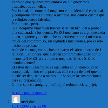
es obvio que quienes provenimos de alli quedamos
insatisfechos con ellas.
Por lo cual, al conocer el noajismo como identidad espiritual,
y comprometernos a vivirlo a plenitud, nos damos cuenta que
la religión ofrece falsedad.
Pero.. pero.. pero…
Si el noajismo viniera en frascos seria tan fácil dar a probar
una cucharada a los demás, PERO noajismo es algo que cada
quien, si quiere y puede, debe experimentar por si mismo a
través del compromiso, sin segundas intenciones, por el solo
hecho de probar.
A fin de cuentas, ya muchos probaron el sabor amargo de la
religión… entonces, qué pierden comprometiendose por lo
menos UN MES a vivir como noajidas fieles a SIETE
mandamientos?
El sabor del noajismo no se encuentra en lo teórico, en lo
conceptual… sino en la practica, cual receta de chef que no
puede ser degustada a menos que se sigan las instrucciones
para su preparación.
Gran respuesta amigo y moré! (qué redundancia… jeje).
Accede para responder
uriel
dice:
16/11/2009 a las 23:08