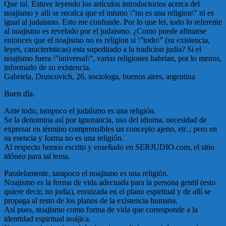
Que tal. Estuve leyendo los artículos introductorios acerca del
noajismo y alli se recalca que el mismo \”no es una religion\” ni es
igual al judaismo. Esto me confunde. Por lo que lei, todo lo referente
al noajismo es revelado por el judaismo. ¿Como puede afimarse
entonces que el noajismo no es religion si \”todo\” (su existencia,
leyes, caracteristicas) esta supeditado a la tradicion judia? Si el
noajismo fuera \”universal\”, varias religiones habrian, por lo menos,
informado de su existencia.
Gabriela, Druscovich, 26, sociologa, buenos aires, argentina
Buen día.
Ante todo, tampoco el judaísmo es una religión.
Se la denomina así por ignorancia, uso del idioma, necesidad de
expresar en término comprensibles un concepto ajeno, etc.; pero en
su esencia y forma no es una religión.
Al respecto hemos escrito y enseñado en SERJUDIO.com, el sitio
idóneo para tal tema.
Paralelamente, tampoco el noajismo es una religión.
Noajismo es la forma de vida adecuada para la persona gentil (esto
quiere decir, no judía), enraizada en el plano espiritual y de allí se
propaga al resto de los planos de la existencia humana.
Así pues, noajismo como forma de vida que corresponde a la
identidad espiritual noájica.