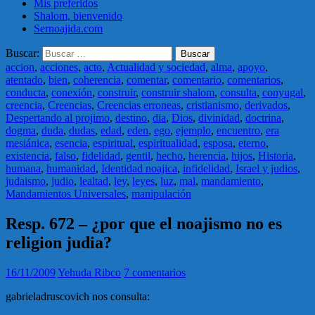
Mis preferidos
Shalom, bienvenido
Sernoajida.com
Buscar:
accion
,
acciones
,
acto
,
Actualidad y sociedad
,
alma
,
apoyo
,
atentado
,
bien
,
coherencia
,
comentar
,
comentario
,
comentarios
,
conducta
,
conexión
,
construir
,
construir shalom
,
consulta
,
conyugal
,
creencia
,
Creencias
,
Creencias erroneas
,
cristianismo
,
derivados
,
Despertando al projimo
,
destino
,
dia
,
Dios
,
divinidad
,
doctrina
,
dogma
,
duda
,
dudas
,
edad
,
eden
,
ego
,
ejemplo
,
encuentro
,
era
mesiánica
,
esencia
,
espiritual
,
espiritualidad
,
esposa
,
eterno
,
existencia
,
falso
,
fidelidad
,
gentil
,
hecho
,
herencia
,
hijos
,
Historia
,
humana
,
humanidad
,
Identidad noajica
,
infidelidad
,
Israel y judios
,
judaismo
,
judio
,
lealtad
,
ley
,
leyes
,
luz
,
mal
,
mandamiento
,
Mandamientos Universales
,
manipulación
Resp. 672 – ¿por que el noajismo no es
religion judia?
16/11/2009
Yehuda Ribco
7 comentarios
gabrieladruscovich nos consulta: