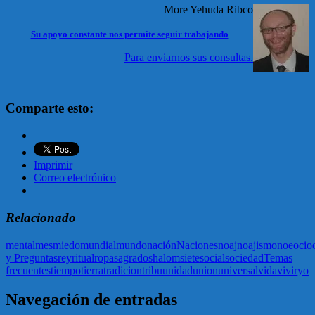
More Yehuda Ribco
Su apoyo constante nos permite seguir trabajando
Para enviarnos sus consultas.
Comparte esto:
Imprimir
Correo electrónico
Relacionado
mental
mes
miedo
mundial
mundo
nación
Naciones
noaj
noajismo
noe
ocio
y Preguntas
rey
ritual
ropa
sagrado
shalom
siete
social
sociedad
Temas
frecuentes
tiempo
tierra
tradicion
tribu
unidad
union
universal
vida
vivir
yo
Navegación de entradas