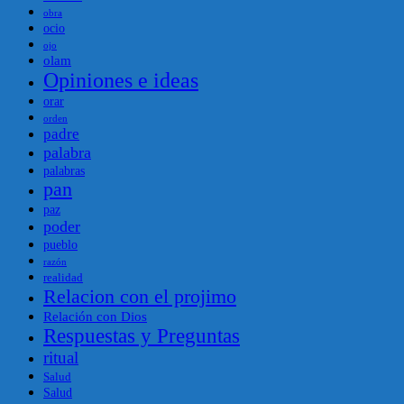
obra
ocio
ojo
olam
Opiniones e ideas
orar
orden
padre
palabra
palabras
pan
paz
poder
pueblo
razón
realidad
Relacion con el projimo
Relación con Dios
Respuestas y Preguntas
ritual
Salud
Salud