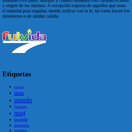
totalidad o en parte, siempre y cuando indiquen con claridad el autor
y origen de los mismos. A excepción expresa de aquellos que usan
el material para engañar, mentir, traficar con la fe, tal como hacen los
misioneros o de similar calaña.
Etiquetas
mental
mes
mundo
Naciones
noaj
noajida
noajismo
nombre