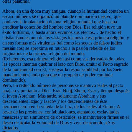
otras palabras).
Ahora, en una época muy antigua, cuando la humanidad contaba un
escaso número, se organizó un plan de dominación masivo, que
conllevó la implantación de una religión mundial que buscaba
erradicar la conexión del hombre con Dios. Esa religión tuvo un
éxito fortísimo, si hasta ahora vivimos sus efectos… de hecho el
cristianismo es uno de los vástagos lejanos de esa primera religión, y
en sus formas más virulentas (tal como las sectas de falsos judíos
mesiánicos) se aproxima en mucho a la pasión rebelde de los
originarios de la primera religión del mundo.
(Reiteremos, esa primera religión así como sus derivados de todas
las épocas intentan quebrar el lazo con Dios, omitir el Pacto sagrado
de la humanidad con Él, soslayar la responsabilidad por los Siete
mandamientos, todo para que un grupejo de poder continúe
dominando).
Pero, un reducido número de personas se mantuvo leales al pacto
noájico y por tanto a Dios. Eran Noaj, Shem, Ever y tiempo después
el joven Abraham. Más tarde, solamente Abraham y sus
descendientes Itzjac y Iaacov y los descendientes de éste
permanecieron en la vereda de la Luz, de los leales al Eterno. A
pesar de las presiones, confabulaciones, atentados, esclavitudes,
masacres y un sinnúmero de obstáculos, se mantuvieron firmes en el
deseo de acatar la Voluntad de Dios y vivir de acuerdo a Sus
dictados.