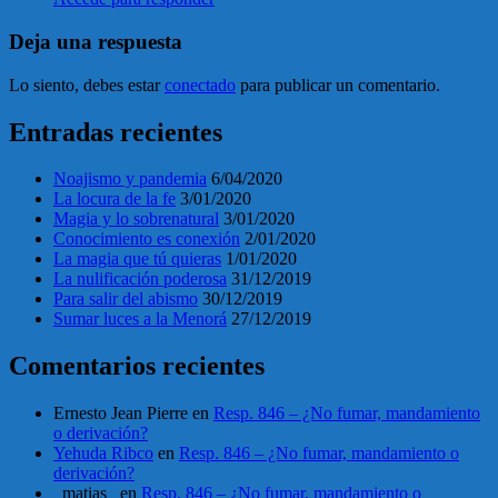
Deja una respuesta
Lo siento, debes estar
conectado
para publicar un comentario.
Entradas recientes
Noajismo y pandemia
6/04/2020
La locura de la fe
3/01/2020
Magia y lo sobrenatural
3/01/2020
Conocimiento es conexión
2/01/2020
La magia que tú quieras
1/01/2020
La nulificación poderosa
31/12/2019
Para salir del abismo
30/12/2019
Sumar luces a la Menorá
27/12/2019
Comentarios recientes
Ernesto Jean Pierre
en
Resp. 846 – ¿No fumar, mandamiento
o derivación?
Yehuda Ribco
en
Resp. 846 – ¿No fumar, mandamiento o
derivación?
_matias_
en
Resp. 846 – ¿No fumar, mandamiento o