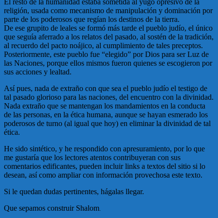
El resto de la humanidad estaba sometida al yugo opresivo de la
religión, usada como mecanismo de manipulación y dominación por
parte de los poderosos que regían los destinos de la tierra.
De ese grupito de leales se formó más tarde el pueblo judío, el único
que seguía aferrado a los relatos del pasado, al sostén de la tradición,
al recuerdo del pacto noájico, al cumplimiento de tales preceptos.
Posteriormente, este pueblo fue “elegido” por Dios para ser Luz de
las Naciones, porque ellos mismos fueron quienes se escogieron por
sus acciones y lealtad.
Así pues, nada de extraño con que sea el pueblo judío el testigo de
tal pasado glorioso para las naciones, del encuentro con la divinidad.
Nada extraño que se mantengan los mandamientos en la conducta
de las personas, en la ética humana, aunque se hayan esmerado los
poderosos de turno (al igual que hoy) en eliminar la divinidad de tal
ética.
He sido sintético, y he respondido con apresuramiento, por lo que
me gustaría que los lectores atentos contribuyeran con sus
comentarios edificantes, pueden incluir links a textos del sitio si lo
desean, así como ampliar con información provechosa este texto.
Si le quedan dudas pertinentes, hágalas llegar.
Que sepamos construir Shalom
.