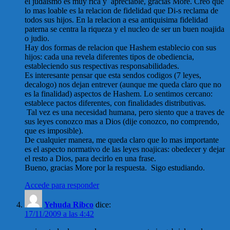
el judaismo es muy rica y apreciable, gracias More. Creo que
lo mas loable es la relacion de fidelidad que Di-s reclama de
todos sus hijos. En la relacion a esa antiquisima fidelidad
paterna se centra la riqueza y el nucleo de ser un buen noajida
o judio.
Hay dos formas de relacion que Hashem establecio con sus
hijos: cada una revela diferentes tipos de obediencia,
estableciendo sus respectivas responsabilidades.
Es interesante pensar que esta sendos codigos (7 leyes,
decalogo) nos dejan entrever (aunque me queda claro que no
es la finalidad) aspectos de Hashem. Lo sentimos cercano:
establece pactos diferentes, con finalidades distributivas.
Tal vez es una necesidad humana, pero siento que a traves de
sus leyes conozco mas a Dios (dije conozco, no comprendo,
que es imposible).
De cualquier manera, me queda claro que lo mas importante
es el aspecto normativo de las leyes noajicas: obedecer y dejar
el resto a Dios, para decirlo en una frase.
Bueno, gracias More por la respuesta. Sigo estudiando.
Accede para responder
Yehuda Ribco
dice:
17/11/2009 a las 4:42