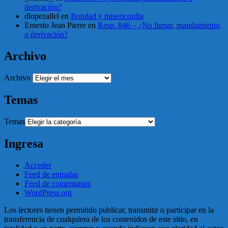
derivación?
dlopezallel
en
Bondad y misericordia
Ernesto Jean Pierre
en
Resp. 846 – ¿No fumar, mandamiento
o derivación?
Archivo
Archivo
Temas
Temas
Ingresa
Acceder
Feed de entradas
Feed de comentarios
WordPress.org
Los lectores tienen permitido publicar, transmitir o participar en la
transferencia de cualquiera de los contenidos de este sitio, en