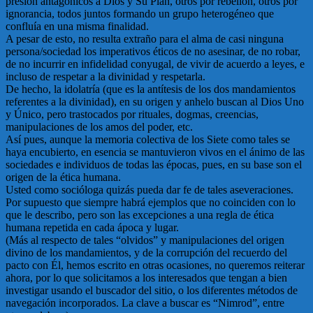
presión antagónicos a Dios y Su Plan, otros por rebelión, otros por
ignorancia, todos juntos formando un grupo heterogéneo que
confluía en una misma finalidad.
A pesar de esto, no resulta extraño para el alma de casi ninguna
persona/sociedad los imperativos éticos de no asesinar, de no robar,
de no incurrir en infidelidad conyugal, de vivir de acuerdo a leyes, e
incluso de respetar a la divinidad y respetarla.
De hecho, la idolatría (que es la antítesis de los dos mandamientos
referentes a la divinidad), en su origen y anhelo buscan al Dios Uno
y Único, pero trastocados por rituales, dogmas, creencias,
manipulaciones de los amos del poder, etc.
Así pues, aunque la memoria colectiva de los Siete como tales se
haya encubierto, en esencia se mantuvieron vivos en el ánimo de las
sociedades e individuos de todas las épocas, pues, en su base son el
origen de la ética humana.
Usted como socióloga quizás pueda dar fe de tales aseveraciones.
Por supuesto que siempre habrá ejemplos que no coinciden con lo
que le describo, pero son las excepciones a una regla de ética
humana repetida en cada ápoca y lugar.
(Más al respecto de tales “olvidos” y manipulaciones del origen
divino de los mandamientos, y de la corrupción del recuerdo del
pacto con Él, hemos escrito en otras ocasiones, no queremos reiterar
ahora, por lo que solicitamos a los interesados que tengan a bien
investigar usando el buscador del sitio, o los diferentes métodos de
navegación incorporados. La clave a buscar es “Nimrod”, entre