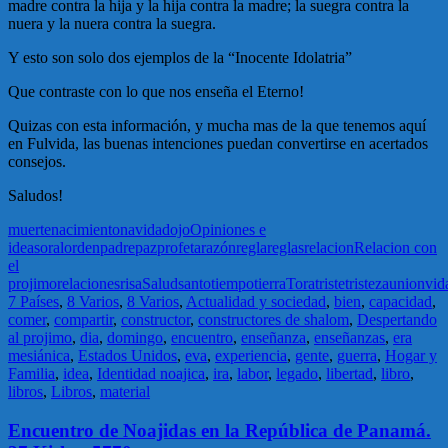
madre contra la hija y la hija contra la madre; la suegra contra la
nuera y la nuera contra la suegra.
Y esto son solo dos ejemplos de la “Inocente Idolatria”
Que contraste con lo que nos enseña el Eterno!
Quizas con esta información, y mucha mas de la que tenemos aquí
en Fulvida, las buenas intenciones puedan convertirse en acertados
consejos.
Saludos!
muerte
nacimiento
navidad
ojo
Opiniones e
ideas
oral
orden
padre
paz
profeta
razón
regla
reglas
relacion
Relacion con
el
projimo
relaciones
risa
Salud
santo
tiempo
tierra
Tora
triste
tristeza
union
vid
7 Países
,
8 Varios
,
8 Varios
,
Actualidad y sociedad
,
bien
,
capacidad
,
comer
,
compartir
,
constructor
,
constructores de shalom
,
Despertando
al projimo
,
dia
,
domingo
,
encuentro
,
enseñanza
,
enseñanzas
,
era
mesiánica
,
Estados Unidos
,
eva
,
experiencia
,
gente
,
guerra
,
Hogar y
Familia
,
idea
,
Identidad noajica
,
ira
,
labor
,
legado
,
libertad
,
libro
,
libros
,
Libros
,
material
Encuentro de Noajidas en la República de Panamá.