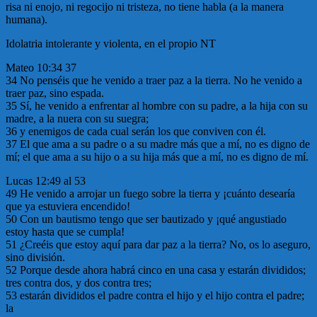
risa ni enojo, ni regocijo ni tristeza, no tiene habla (a la manera
humana).
Idolatria intolerante y violenta, en el propio NT
Mateo 10:34 37
34 No penséis que he venido a traer paz a la tierra. No he venido a
traer paz, sino espada.
35 Sí, he venido a enfrentar al hombre con su padre, a la hija con su
madre, a la nuera con su suegra;
36 y enemigos de cada cual serán los que conviven con él.
37 El que ama a su padre o a su madre más que a mí, no es digno de
mí; el que ama a su hijo o a su hija más que a mí, no es digno de mí.
Lucas 12:49 al 53
49 He venido a arrojar un fuego sobre la tierra y ¡cuánto desearía
que ya estuviera encendido!
50 Con un bautismo tengo que ser bautizado y ¡qué angustiado
estoy hasta que se cumpla!
51 ¿Creéis que estoy aquí para dar paz a la tierra? No, os lo aseguro,
sino división.
52 Porque desde ahora habrá cinco en una casa y estarán divididos;
tres contra dos, y dos contra tres;
53 estarán divididos el padre contra el hijo y el hijo contra el padre;
la