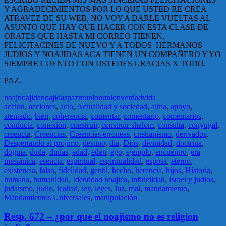
Y AGRADECIMIENTOS POR LO QUE USTED RE-CREA
ATRAVEZ DE SU WEB, NO VOY A DARLE VUELTAS AL
ASUNTO QUE HAY QUE HACER CON ESTA CLASE DE
ORATES QUE HASTA MI CORREO TIENEN,
FELICITACINES DE NUEVO Y A TODOS HERMANOS
JUDIOS Y NOAJIDAS ACA TIENEN UN COMPAÑERO Y YO
SIEMPRE CUENTO CON USTEDES GRACIAS X TODO.
PAZ.
noaj
noajida
noajidas
paz
reunion
union
verdad
vida
accion
,
acciones
,
acto
,
Actualidad y sociedad
,
alma
,
apoyo
,
atentado
,
bien
,
coherencia
,
comentar
,
comentario
,
comentarios
,
conducta
,
conexión
,
construir
,
construir shalom
,
consulta
,
conyugal
,
creencia
,
Creencias
,
Creencias erroneas
,
cristianismo
,
derivados
,
Despertando al projimo
,
destino
,
dia
,
Dios
,
divinidad
,
doctrina
,
dogma
,
duda
,
dudas
,
edad
,
eden
,
ego
,
ejemplo
,
encuentro
,
era
mesiánica
,
esencia
,
espiritual
,
espiritualidad
,
esposa
,
eterno
,
existencia
,
falso
,
fidelidad
,
gentil
,
hecho
,
herencia
,
hijos
,
Historia
,
humana
,
humanidad
,
Identidad noajica
,
infidelidad
,
Israel y judios
,
judaismo
,
judio
,
lealtad
,
ley
,
leyes
,
luz
,
mal
,
mandamiento
,
Mandamientos Universales
,
manipulación
Resp. 672 – ¿por que el noajismo no es religion