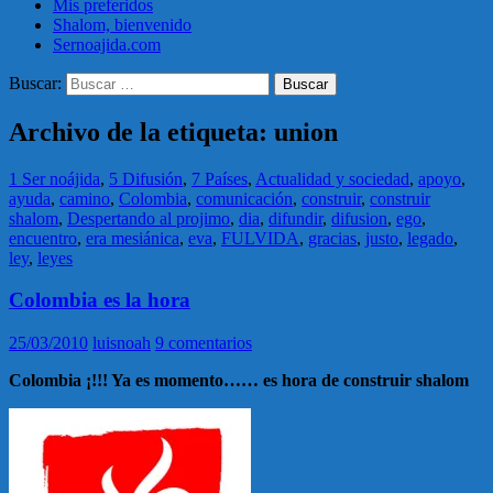
Mis preferidos
Shalom, bienvenido
Sernoajida.com
Buscar:
Archivo de la etiqueta: union
1 Ser noájida
,
5 Difusión
,
7 Países
,
Actualidad y sociedad
,
apoyo
,
ayuda
,
camino
,
Colombia
,
comunicación
,
construir
,
construir
shalom
,
Despertando al projimo
,
dia
,
difundir
,
difusion
,
ego
,
encuentro
,
era mesiánica
,
eva
,
FULVIDA
,
gracias
,
justo
,
legado
,
ley
,
leyes
Colombia es la hora
25/03/2010
luisnoah
9 comentarios
Colombia ¡!!! Ya es momento…… es hora de construir shalom