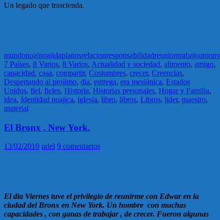
Un legado que trascienda.
mundo
noaj
noajida
planos
relacion
responsabilidad
reunion
trabajo
union
v
7 Países
,
8 Varios
,
8 Varios
,
Actualidad y sociedad
,
alimento
,
amigo
,
capacidad
,
casa
,
compartir
,
Costumbres
,
crecer
,
Creencias
,
Despertando al projimo
,
dia
,
entrega
,
era mesiánica
,
Estados
Unidos
,
fiel
,
fieles
,
Historia
,
Historias personales
,
Hogar y Familia
,
idea
,
Identidad noajica
,
iglesia
,
libro
,
libros
,
Libros
,
lider
,
maestro
,
material
El Bronx , New York.
13/02/2010
uriel
9 comentarios
El dia Viernes tuve el privilegio de reunirme con Edwar en la
ciudad del Bronx en New York. Un hombre con muchas
capacidades , con ganas de trabajar , de crecer. Fueron algunas