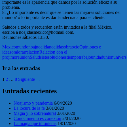
importante es la apariencia que damos por la solución eficaz a su
problema.
8. ¿Lo importante es decir que se tienen las mejores soluciones del
mundo? ó lo importante es dar la adecuada para el cliente.
Saludos a todos y recuerden están invitados a la filial México,
escriba a noajidasmexico@hotmail.com.
Reuniones sábados 13:30.
Mexico
mundo
noaj
noajida
noajidas
obra
ocio
Opiniones e
ideas
oral
orar
relacion
Relacion con el
projimo
reunion
Salud
siete
soluciones
tiempo
trabajo
unidad
union
univers
Ir a las entradas
1
2
…
8
Siguiente →
Entradas recientes
Noajismo y pandemia
6/04/2020
La locura de la fe
3/01/2020
Magia y lo sobrenatural
3/01/2020
Conocimiento es conexión
2/01/2020
La magia que tú quieras
1/01/2020