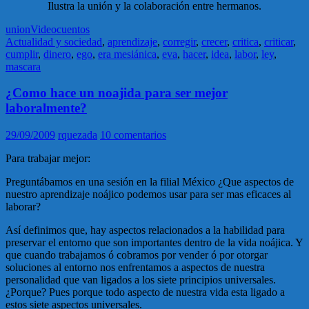
Ilustra la unión y la colaboración entre hermanos.
union
Videocuentos
Actualidad y sociedad
,
aprendizaje
,
corregir
,
crecer
,
critica
,
criticar
,
cumplir
,
dinero
,
ego
,
era mesiánica
,
eva
,
hacer
,
idea
,
labor
,
ley
,
mascara
¿Como hace un noajida para ser mejor
laboralmente?
29/09/2009
rquezada
10 comentarios
Para trabajar mejor:
Preguntábamos en una sesión en la filial México ¿Que aspectos de
nuestro aprendizaje noájico podemos usar para ser mas eficaces al
laborar?
Así definimos que, hay aspectos relacionados a la habilidad para
preservar el entorno que son importantes dentro de la vida noájica. Y
que cuando trabajamos ó cobramos por vender ó por otorgar
soluciones al entorno nos enfrentamos a aspectos de nuestra
personalidad que van ligados a los siete principios universales.
¿Porque? Pues porque todo aspecto de nuestra vida esta ligado a
estos siete aspectos universales.