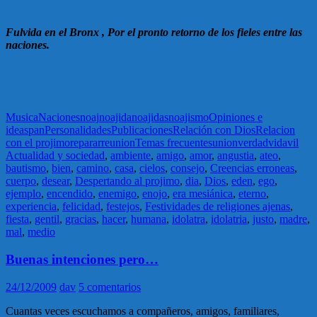
Fulvida en el Bronx , Por el pronto retorno de los fieles entre las
naciones.
Musica
Naciones
noaj
noajida
noajidas
noajismo
Opiniones e
ideas
pan
Personalidades
Publicaciones
Relación con Dios
Relacion
con el projimo
reparar
reunion
Temas frecuentes
union
verdad
vida
vil
Actualidad y sociedad
,
ambiente
,
amigo
,
amor
,
angustia
,
ateo
,
bautismo
,
bien
,
camino
,
casa
,
cielos
,
consejo
,
Creencias erroneas
,
cuerpo
,
desear
,
Despertando al projimo
,
dia
,
Dios
,
eden
,
ego
,
ejemplo
,
encendido
,
enemigo
,
enojo
,
era mesiánica
,
eterno
,
experiencia
,
felicidad
,
festejos
,
Festividades de religiones ajenas
,
fiesta
,
gentil
,
gracias
,
hacer
,
humana
,
idolatra
,
idolatria
,
justo
,
madre
,
mal
,
medio
Buenas intenciones pero…
24/12/2009
dav
5 comentarios
Cuantas veces escuchamos a compañeros, amigos, familiares,