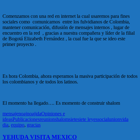
Comenzamos con una red en internet la cual usaremos para fines
sociales como comunicarnos entre los fulvidianos de Colombia,
mantener comunicación, difusión de mensajes internos , lugar de
encuentro en la red , gracias a nuestra compañera y líder de la filial
de Bogotá Elizabeth Fernández , la cual fue la que se ideo este
primer proyecto .
Es hora Colombia, ahora esperamos la masiva participación de todos
los colombianos y de todos los latinos.
El momento ha llegado…. Es momento de construir shalom
mensaje
noaj
noajida
Opiniones e
ideas
Publicaciones
reunion
shalom
siete
siete leyes
social
union
vida
dia
,
equipo
,
gracias
YEHUDA VISITA MEXICO