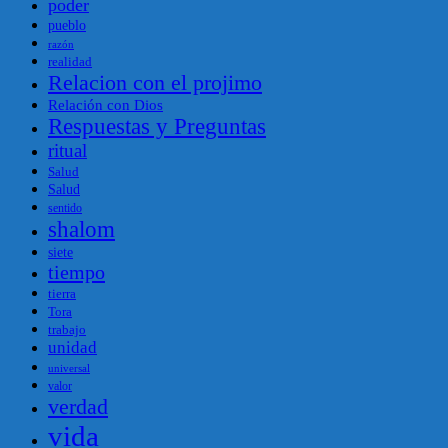
poder
pueblo
razón
realidad
Relacion con el projimo
Relación con Dios
Respuestas y Preguntas
ritual
Salud
Salud
sentido
shalom
siete
tiempo
tierra
Tora
trabajo
unidad
universal
valor
verdad
vida