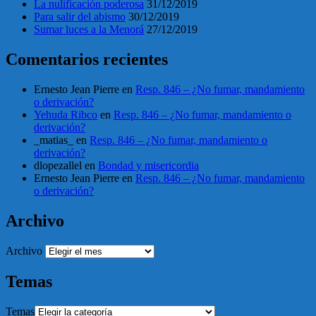
La nulificación poderosa
31/12/2019
Para salir del abismo
30/12/2019
Sumar luces a la Menorá
27/12/2019
Comentarios recientes
Ernesto Jean Pierre
en
Resp. 846 – ¿No fumar, mandamiento
o derivación?
Yehuda Ribco
en
Resp. 846 – ¿No fumar, mandamiento o
derivación?
_matias_
en
Resp. 846 – ¿No fumar, mandamiento o
derivación?
dlopezallel
en
Bondad y misericordia
Ernesto Jean Pierre
en
Resp. 846 – ¿No fumar, mandamiento
o derivación?
Archivo
Archivo
Temas
Temas