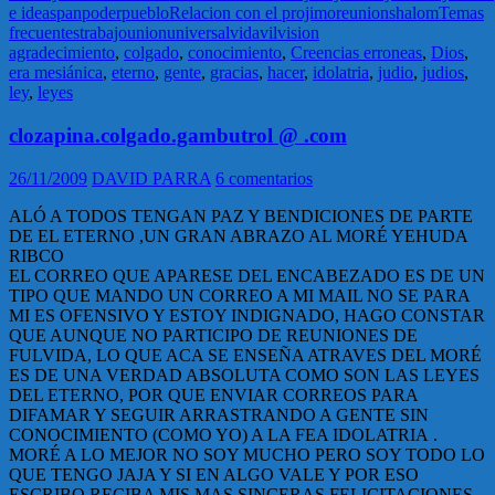
e ideas
pan
poder
pueblo
Relacion con el projimo
reunion
shalom
Temas
frecuentes
trabajo
union
universal
vida
vil
vision
agradecimiento
,
colgado
,
conocimiento
,
Creencias erroneas
,
Dios
,
era mesiánica
,
eterno
,
gente
,
gracias
,
hacer
,
idolatria
,
judio
,
judios
,
ley
,
leyes
clozapina.colgado.gambutrol @ .com
26/11/2009
DAVID PARRA
6 comentarios
ALÓ A TODOS TENGAN PAZ Y BENDICIONES DE PARTE
DE EL ETERNO ,UN GRAN ABRAZO AL MORÉ YEHUDA
RIBCO
EL CORREO QUE APARESE DEL ENCABEZADO ES DE UN
TIPO QUE MANDO UN CORREO A MI MAIL NO SE PARA
MI ES OFENSIVO Y ESTOY INDIGNADO, HAGO CONSTAR
QUE AUNQUE NO PARTICIPO DE REUNIONES DE
FULVIDA, LO QUE ACA SE ENSEÑA ATRAVES DEL MORÉ
ES DE UNA VERDAD ABSOLUTA COMO SON LAS LEYES
DEL ETERNO, POR QUE ENVIAR CORREOS PARA
DIFAMAR Y SEGUIR ARRASTRANDO A GENTE SIN
CONOCIMIENTO (COMO YO) A LA FEA IDOLATRIA .
MORÉ A LO MEJOR NO SOY MUCHO PERO SOY TODO LO
QUE TENGO JAJA Y SI EN ALGO VALE Y POR ESO
ESCRIBO RECIBA MIS MAS SINCERAS FELICITACIONES