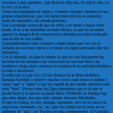
cercanos y muy queridos , que dicen la vida esto, la vida lo otro, yo
la vivi, yo la hice.
Crean una amalgama de reglas y variados consejos, basados en sus
propias experiencias, que con buena intención (en su mayoría),
tratan de transmitir a las demás personas.
Van a aconsejar acerca de que no robes o no mates y hasta cierto
punto, el no a las relaciones sexuales ilícitas, ya que en su mente
aparece la imagen de la consecuencia obtenida por haber realizado
una acción de este calibre.
Lamentablemente estos consejos cuando tienen que ver con la
idolatría no son muy claros o se toman a la ligera pensando que son
infensivos.
Con la idolatría, no pasa lo mismo ya que no ven físicamente las
secuelas de las mismas o las consecuencias son mas bien a un
mediano o largo plazo, entonces la condena de la actividad idolátrica
es nula e inexistente.
Escribo esto ya que 24 y 25 hay festejos de la fiesta idolátrica
llamada Navidad, y observe muchas veces como todos se juntan y
existe “paz” y “amor” y hay un copetín de por medio, entonces esta
todo “bien”. Pienso como los Egos determinan que es lo que se
puede hacer y lo que no se puede hacer. Prohibido no festejar, hay
que estar alegre, hay que salir, saludar, desearse felicidades.
El que no festeja, es raro, amargo, reprimido, vive en un frasco de
mayonesa, hermitaño, etc , etc. (que feo hablar asi de otros en un
ambiente de “paz”, no? Pueden ser mas comprensivos, si? Gracias).