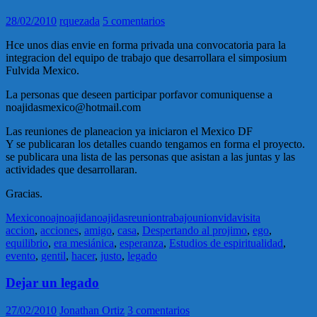
28/02/2010
rquezada
5 comentarios
Hce unos dias envie en forma privada una convocatoria para la
integracion del equipo de trabajo que desarrollara el simposium
Fulvida Mexico.
La personas que deseen participar porfavor comuniquense a
noajidasmexico@hotmail.com
Las reuniones de planeacion ya iniciaron el Mexico DF
Y se publicaran los detalles cuando tengamos en forma el proyecto.
se publicara una lista de las personas que asistan a las juntas y las
actividades que desarrollaran.
Gracias.
Mexico
noaj
noajida
noajidas
reunion
trabajo
union
vida
visita
accion
,
acciones
,
amigo
,
casa
,
Despertando al projimo
,
ego
,
equilibrio
,
era mesiánica
,
esperanza
,
Estudios de espiritualidad
,
evento
,
gentil
,
hacer
,
justo
,
legado
Dejar un legado
27/02/2010
Jonathan Ortiz
3 comentarios