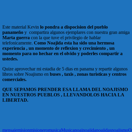
Este material Kevin
lo pondra a dispocision del pueblo
panameño
y compartira algunos ejemplares con nuestra gran amiga
Marta guerra
con la que tuve el privilegio de hablar
telefonicamente.
Como Noajida esta ha sido una hermosa
experiencia , un momento de reflexion y crecimiento , un
momento para no hechar en el olvido y poderles compartir a
ustedes.
Quize aprovechar mi estadia de 5 dias en panama y repartir algunos
libros sobre Noajismo en
buses , taxis , zonas turisticas y centros
comerciales.
QUE SEPAMOS PRENDER ESA LLAMA DEL NOAJISMO
EN NUESTROS PUEBLOS , LLEVANDOLOS HACIA LA
LIBERTAD.
mensaje
mision
misionero
musica
Musica
noaj
noajida
noajidas
noajismo
O