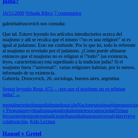
judia?
16/11/2009
Yehuda Ribco
7 comentarios
gabrieladruscovich nos consulta:
Que tal. Estuve leyendo los artículos introductorios acerca del
noajismo y alli se recalca que el mismo \”no es una religion\” ni es
igual al judaismo. Esto me confunde. Por lo que lei, todo lo referente
al noajismo es revelado por el judaismo. ¿Como puede afimarse
entonces que el noajismo no es religion si \”todo\” (su existencia,
leyes, caracteristicas) esta supeditado a la tradicion judia? Si el
noajismo fuera \”universal\”, varias religiones habrian, por lo menos,
informado de su existencia.
Gabriela, Druscovich, 26, sociologa, buenos aires, argentina
Seguir leyendo
Resp. 672 – ¿por que el noajismo no es religion
judia?
→
mental
mes
miedo
mundial
mundo
nación
Naciones
noaj
noajismo
noe
ocio
y Preguntas
rey
ritual
ropa
sagrado
shalom
siete
social
sociedad
Temas
frecuentes
tiempo
tierra
tradicion
tribu
unidad
union
universal
vida
vivir
yo
colaboración
,
Kids Lectura
Hansel y Gretel