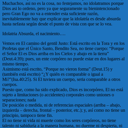
Muchachos, asi no es la cosa, no festejamos, no idolatramos porque
Dios asi lo ordeno, pero ya que seguramente su bienintencionado
pero Gran Ego no va a entender esta suficiente razón,
inevitablemente hay que explicar que la idolatría es desde absurda
hasta nefasta según desde el punto de vista con que se lo vea.
Idolatria Absurda, el nacimiento….
Vemos en El camino del gentil Justo: Está escrito en la Tora y en los
Profetas que el Único Santo, Bendito Sea, no tiene cuerpo: “Porque
el Señor El es Dios arriba en los Cielos y abajo en la tierra”
(Deut.4:39); pues, un ente corpóreo no puede estar en dos lugares al
mismo tiempo.
Asimismo está escrito, “Porque no vieron forma” (Deut.15) y
(también está escrito) “¿Y quién es comparable o igual a
Mi?”(Isa.40:25). Si El tuviera un cuerpo, seria comparable a otros
cuerpos.
Puesto que, como ha sido explicado, Dios es incorpóreo, El no está
sujeto a limitaciones (o accidentes) corporales como uniones o
separaciones; nada
De posición o medida, ni de referencias espaciales (arriba – abajo,
izquierda – derecha, frontal – posterior, etc.); y, así como no tiene un
principio, tampoco tiene fin.
El no tiene ni vida ni muerte como los seres corpóreos, no tiene
talento ni sabiduría a la manera humana, no duerme ni despierta, ni