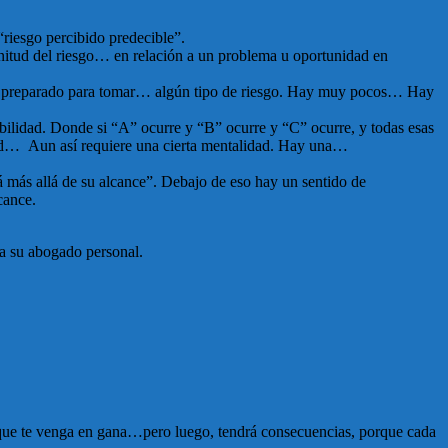
“riesgo percibido predecible”.
nitud del riesgo… en relación a un problema u oportunidad en
és preparado para tomar… algún tipo de riesgo. Hay muy pocos… Hay
ilidad. Donde si “A” ocurre y “B” ocurre y “C” ocurre, y todas esas
dad… Aun así requiere una cierta mentalidad. Hay una…
 más allá de su alcance”. Debajo de eso hay un sentido de
cance.
ra su abogado personal.
lo que te venga en gana…pero luego, tendrá consecuencias, porque cada