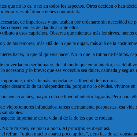
ientes que no lo es, o no en todos los aspectos. Otros deciden o han deci
 interior y es ahí donde debes conquistarla.
ecesarias, de imperiosas y que acaban por ordenarte sin necesidad de pa
las consecuencias de claudicar ante ellos.
 tributo a esos caprichos. Observa que mientras más les sirves, menos es
 y de tus temores, más allá de lo que te digan, más allá de la costumbre
res hacer, lo que tú quieres hacer. No lo que la rutina de hábitos, cap
rte un verdadero ser humano, de tal modo que en tu interior, esa débil v
re lo accesorio y lo breve; que esa vocecilla sea dulce, calmada y segura
 importante, quizás lo más importante: la libertad de los otros.
l mejor desarrollo de tu independencia, porque no lo olvides, vivimos e
nciencia actúes, mayor cota de libertad interior lograrás. Pero para ell
; viejos temores infundados, tareas eternamente pospuestas, esa vida qu
s saludables.
aspecto importante de tu vida ni de la de los que te rodean.
o te frustres, ve poco a poco. Al principio es mejor así.
el refrán: “quien mucho abarca poco aprieta”, pero has de ser constant