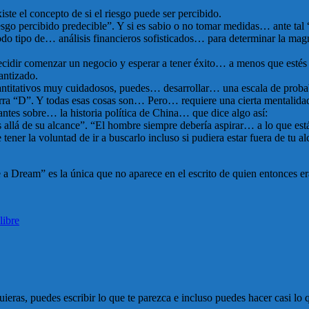
te el concepto de si el riesgo puede ser percibido.
iesgo percibido predecible”. Y si es sabio o no tomar medidas… ante tal 
odo tipo de… análisis financieros sofisticados… para determinar la mag
cidir comenzar un negocio y esperar a tener éxito… a menos que est
antizado.
antitativos muy cuidadosos, puedes… desarrollar… una escala de probab
urra “D”. Y todas esas cosas son… Pero… requiere una cierta mentali
 antes sobre… la historia política de China… que dice algo así:
llá de su alcance”. “El hombre siempre debería aspirar… a lo que está
tener la voluntad de ir a buscarlo incluso si pudiera estar fuera de tu al
e a Dream” es la única que no aparece en el escrito de quien entonces e
libre
quieras, puedes escribir lo que te parezca e incluso puedes hacer casi 