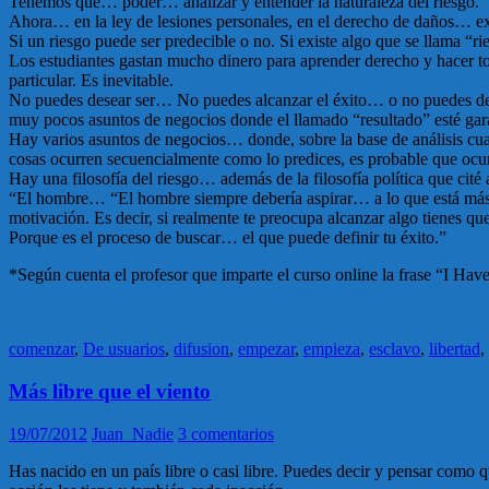
Tenemos que… poder… analizar y entender la naturaleza del riesgo.
Ahora… en la ley de lesiones personales, en el derecho de daños… exis
Si un riesgo puede ser predecible o no. Si existe algo que se llama “r
Los estudiantes gastan mucho dinero para aprender derecho y hacer t
particular. Es inevitable.
No puedes desear ser… No puedes alcanzar el éxito… o no puedes de
muy pocos asuntos de negocios donde el llamado “resultado” esté gar
Hay varios asuntos de negocios… donde, sobre la base de análisis cu
cosas ocurren secuencialmente como lo predices, es probable que oc
Hay una filosofía del riesgo… además de la filosofía política que cité
“El hombre… “El hombre siempre debería aspirar… a lo que está más a
motivación. Es decir, si realmente te preocupa alcanzar algo tienes que 
Porque es el proceso de buscar… el que puede definir tu éxito.”
*Según cuenta el profesor que imparte el curso online la frase “I Hav
comenzar
,
De usuarios
,
difusion
,
empezar
,
empieza
,
esclavo
,
libertad
,
Más libre que el viento
19/07/2012
Juan_Nadie
3 comentarios
Has nacido en un país libre o casi libre. Puedes decir y pensar como 