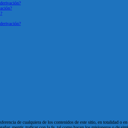
derivación?
vación?
n?
derivación?
ansferencia de cualquiera de los contenidos de este sitio, en totalidad o 
ñar, mentir, traficar con la fe, tal como hacen los misioneros o de simi