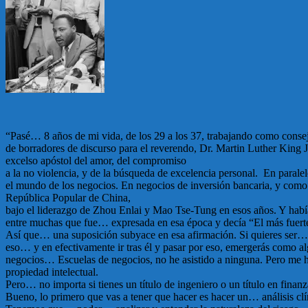
“Pasé… 8 años de mi vida, de los 29 a los 37, trabajando como conseje
de borradores de discurso para el reverendo, Dr. Martin Luther King Jr
excelso apóstol del amor, del compromiso
a la no violencia, y de la búsqueda de excelencia personal. En parale
el mundo de los negocios. En negocios de inversión bancaria, y como
República Popular de China,
bajo el liderazgo de Zhou Enlai y Mao Tse-Tung en esos años. Y habí
entre muchas que fue… expresada en esa época y decía “El más fuerte
Así que… una suposición subyace en esa afirmación. Si quieres ser… fu
eso… y en efectivamente ir tras él y pasar por eso, emergerás como a
negocios… Escuelas de negocios, no he asistido a ninguna. Pero me
propiedad intelectual.
Pero… no importa si tienes un título de ingeniero o un título en fina
Bueno, lo primero que vas a tener que hacer es hacer un… análisis clí