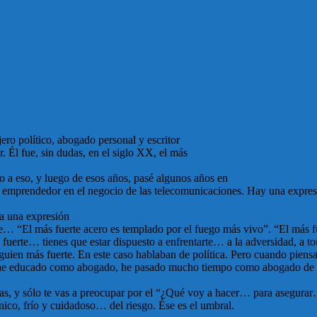
ro político, abogado personal y escritor
. Él fue, sin dudas, en el siglo XX, el más
lo a eso, y luego de esos años, pasé algunos años en
 emprendedor en el negocio de las telecomunicaciones. Hay una expresi
a una expresión
… “El más fuerte acero es templado por el fuego más vivo”. “El más fu
erte… tienes que estar dispuesto a enfrentarte… a la adversidad, a tom
lguien más fuerte. En este caso hablaban de política. Pero cuando pie
 he educado como abogado, he pasado mucho tiempo como abogado de n
nzas, y sólo te vas a preocupar por el “¿Qué voy a hacer… para asegurar
nico, frío y cuidadoso… del riesgo. Ése es el umbral.