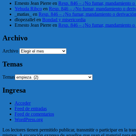
Ernesto Jean Pierre
en
Resp. 846 – ¿No fumar, mandamiento o 
Yehuda Ribco
en
Resp. 846 – ¿No fumar, mandamiento o deri
_matias_
en
Resp. 846 – ¿No fumar, mandamiento o derivació
dlopezallel
en
Bondad y misericordia
Ernesto Jean Pierre
en
Resp. 846 – ¿No fumar, mandamiento o 
Archivo
Archivo
Temas
Temas
Ingresa
Acceder
Feed de entradas
Feed de comentarios
WordPress.org
Los lectores tienen permitido publicar, transmitir o participar en la tr
mismos. A excepción expresa de aquellos que usan el material para enga