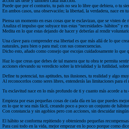
acción las tiene y también cada inacción.
Puede que por el contrario, tu país no sea lo libre que debiera, o tu s
En ambos casos, una observación; la libertad, la verdadera, nace en tu
Piensa un momento en esas cosas que te esclavizan, que se visten de n
Analiza el impulso que subyace tras estas “necesidades- hábitos” y en 
Medita en lo que estas dejando de hacer y deberías al rendir voluntario
Una clave para comprender esa libertad es que más allá de lo que creas
naturales, para bien o para mal; con sus consecuencias.
Dicho esto, añado como consejo que escojas cuidadosamente lo que quie
Haz lo que creas que debes de tal manera que tu obra te permita senti
acciones elevando su veredicto sobre la trivialidad y la futilidad, sob
Define tu potencial, tus aptitudes, tus ilusiones, tu realidad y algo muy
Al reconocerlos como seres libres, entenderás las limitaciones para e
Tu esclavitud nace en lo más profundo de ti y cuanto más acorde a tu co
Empieza por esas pequeñas cosas de cada día en las que puedes mejorar
en lo que te sea más fácil, creando poco a poco un conjunto de hábito
Con constancia y sin agobios pero con acciones, sin descuidar ningún 
El hábito se conforma repitiendo y obteniendo pequeñas recompensas. N
Para casi todo en la vida, mejor empezar en lo poco porque como dice 