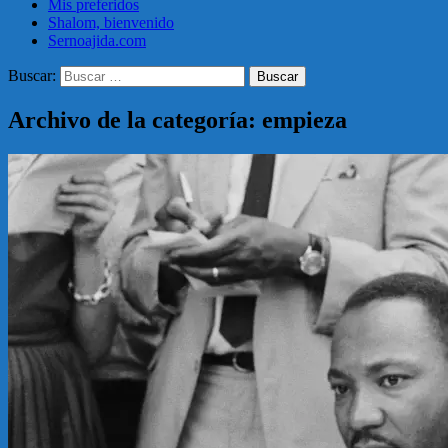
Mis preferidos
Shalom, bienvenido
Sernoajida.com
Buscar:
Archivo de la categoría: empieza