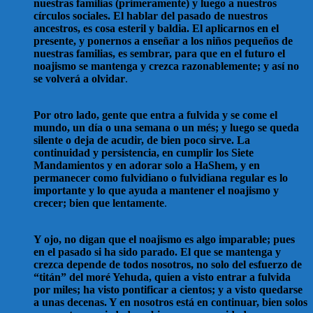
nuestras familias (primeramente) y luego a nuestros
círculos sociales. El hablar del pasado de nuestros
ancestros, es cosa esteril y baldia. El aplicarnos en el
presente, y ponernos a enseñar a los niños pequeños de
nuestras familias, es sembrar, para que en el futuro el
noajismo se mantenga y crezca razonablemente; y así no
se volverá a olvidar
.
Por otro lado, gente que entra a fulvida y se come el
mundo, un día o una semana o un més; y luego se queda
silente o deja de acudir, de bien poco sirve. La
continuidad y persistencia, en cumplir los Siete
Mandamientos y en adorar solo a HaShem, y en
permanecer como fulvidiano o fulvidiana regular es lo
importante y lo que ayuda a mantener el noajismo y
crecer; bien que lentamente
.
Y ojo, no digan que el noajismo es algo imparable; pues
en el pasado si ha sido parado. El que se mantenga y
crezca depende de todos nosotros, no solo del esfuerzo de
“titán” del moré Yehuda, quien a visto entrar a fulvida
por miles; ha visto pontificar a cientos; y a visto quedarse
a unas decenas. Y en nosotros está en continuar, bien solos