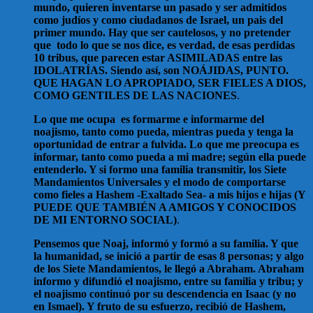
mundo, quieren inventarse un pasado y ser admitidos
como judíos y como ciudadanos de Israel, un pais del
primer mundo. Hay que ser cautelosos, y no pretender
que todo lo que se nos dice, es verdad, de esas perdidas
10 tribus, que parecen estar ASIMILADAS entre las
IDOLATRÍAS. Siendo así, son NOÁJIDAS, PUNTO.
QUE HAGAN LO APROPIADO, SER FIELES A DIOS,
COMO GENTILES DE LAS NACIONES
.
Lo que me ocupa es formarme e informarme del
noajismo, tanto como pueda, mientras pueda y tenga la
oportunidad de entrar a fulvida. Lo que me preocupa es
informar, tanto como pueda a mi madre; según ella puede
entenderlo. Y si formo una familia transmitir, los Siete
Mandamientos Universales y el modo de comportarse
como fieles a Hashem -Exaltado Sea- a mis hijos e hijas (Y
PUEDE QUE TAMBIÉN A AMIGOS Y CONOCIDOS
DE MI ENTORNO SOCIAL)
.
Pensemos que Noaj, informó y formó a su familia. Y que
la humanidad, se inició a partir de esas 8 personas; y algo
de los Siete Mandamientos, le llegó a Abraham. Abraham
informo y difundió el noajismo, entre su familia y tribu; y
el noajismo continuó por su descendencia en Isaac (y no
en Ismael). Y fruto de su esfuerzo, recibió de Hashem,