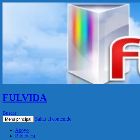
FULVIDA
Buscar
Saltar al contenido
Menú principal
Apoyo
Biblioteca