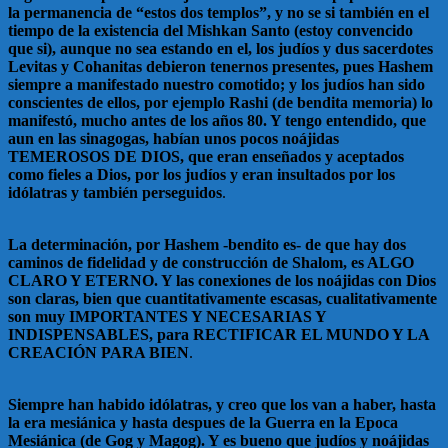
la permanencia de “estos dos templos”, y no se si también en el
tiempo de la existencia del Mishkan Santo (estoy convencido
que si), aunque no sea estando en el, los judíos y dus sacerdotes
Levitas y Cohanitas debieron tenernos presentes, pues Hashem
siempre a manifestado nuestro comotido; y los judíos han sido
conscientes de ellos, por ejemplo Rashi (de bendita memoria) lo
manifestó, mucho antes de los años 80. Y tengo entendido, que
aun en las sinagogas, habían unos pocos noájidas
TEMEROSOS DE DIOS, que eran enseñados y aceptados
como fieles a Dios, por los judíos y eran insultados por los
idólatras y también perseguidos
.
La determinación, por Hashem -bendito es- de que hay dos
caminos de fidelidad y de construcción de Shalom, es ALGO
CLARO Y ETERNO. Y las conexiones de los noájidas con Dios
son claras, bien que cuantitativamente escasas, cualitativamente
son muy IMPORTANTES Y NECESARIAS Y
INDISPENSABLES, para RECTIFICAR EL MUNDO Y LA
CREACIÓN PARA BIEN
.
Siempre han habido idólatras, y creo que los van a haber, hasta
la era mesiánica y hasta despues de la Guerra en la Epoca
Mesiánica (de Gog y Magog). Y es bueno que judíos y noájidas