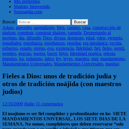
Mis preferidos
Shalom, bienvenido
Sernoajida.com
Buscar:
Adam
,
aprender
,
aprendizaje
,
bien
,
camino
,
casa
,
construcción de
shalom
,
construir
,
construir shalom
,
cumplir
,
Despertando al
projimo
,
dia
,
difundir
,
Dios
,
divina
,
domingo
,
edad
,
eden
,
ejemplo
,
engañador
,
enseñanza
,
enseñanzas
,
enseñar
,
era mesiánica
,
escrita
,
esfuerzo
,
estado
,
eterno
,
eva
,
existencia
,
fidelidad
,
fiel
,
fieles
,
gentil
,
gentiles
,
gracias
,
guerra
,
hacer
,
hijos
,
Identidad noajica
,
iglesia
,
impulso
,
ira
,
judaismo
,
labor
,
ley
,
leyes
,
maestro
,
mal
,
mandamiento
,
Mandamientos Universales
,
Mandamientos Universales
,
mashiaj
Fieles a Dios: unos de tradición judía y
otros de tradición noájida (con maestros
judíos)
12/10/2009
jhulio
11 comentarios
El noajismo es ser fiel cumplidor y profundizador en los SIETE
MANDAMIENTOS UNIVERSAL, LOS SIETE DIAS DE LA
SEMANA. No somos, cumplidores que deben reservarse “solo