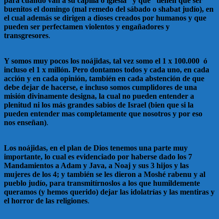
para cuando van a su capilla o iglesia” y que “tienen que ser
buenitos el domingo (mal remedo del sábado o shabat judío), en
el cual además se dirigen a dioses creados por humanos y que
pueden ser perfectamen violentos y engañadores y
transgresores
.
Y somos muy pocos los noájidas, tal vez somo el 1 x 100.000 ó
incluso el 1 x millón. Pero dontamos todos y cada uno, en cada
acción y en cada opinión, también en cada abstención de que
debe dejar de hacerse, e incluso somos cumplidores de una
misión divinamente designa, la cual no pueden entender a
plenitud ni los más grandes sabios de Israel (bien que si la
pueden entender mas completamente que nosotros y por eso
nos enseñan)
.
Los noájidas, en el plan de Dios tenemos una parte muy
importante, lo cual es evidenciado por haberse dado los 7
Mandamientos a Adam y Java, a Noaj y sus 3 hijos y las
mujeres de los 4; y también se les dieron a Moshé rabenu y al
pueblo judío, para transmitírnoslos a los que humildemente
queramos (y hemos querido) dejar las idolatrías y las mentiras y
el horror de las religiones
.