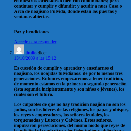
en nuestras sociedades o bien con comunidades; pero
continuar y cumplir y difundir; y acudir a nues Casa o
Arca de noajismo Fulvida, donde están las puertas y
ventanas abiertas
.
Paz y bendiciones
.
Accede para responder
jhulio
dice:
13/10/2009 a las 15:12
Es cuestión de cumplir y aprender y enseñarnos el
noajismo, los noájidas fulvidianos: de por lo menos tres
generaciones. Entonces empezaremos a tener tradición,
de momento estamos en la primera o segunda generación
(ésta segunda incipientemente y son niños o jóvenes), los
cuales son el futuro
.
Los culpables de que no hay tradición noájida no son los
judíos, son los líderes de las religiones, los papas y obispos,
los reyes y emperadores, los señores feudales, los
torquemadas y Luteros y Calvinos. Estos señores,
impulsaron persecuciones, del mismo modo que reyes de
la antigüedad combatían a los fieles judíos y obligaban a