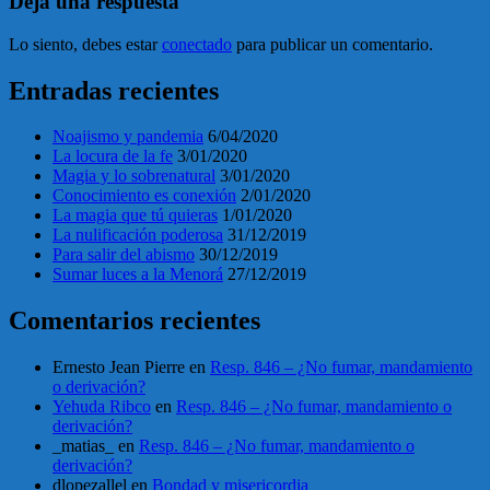
Deja una respuesta
Lo siento, debes estar
conectado
para publicar un comentario.
Entradas recientes
Noajismo y pandemia
6/04/2020
La locura de la fe
3/01/2020
Magia y lo sobrenatural
3/01/2020
Conocimiento es conexión
2/01/2020
La magia que tú quieras
1/01/2020
La nulificación poderosa
31/12/2019
Para salir del abismo
30/12/2019
Sumar luces a la Menorá
27/12/2019
Comentarios recientes
Ernesto Jean Pierre
en
Resp. 846 – ¿No fumar, mandamiento
o derivación?
Yehuda Ribco
en
Resp. 846 – ¿No fumar, mandamiento o
derivación?
_matias_
en
Resp. 846 – ¿No fumar, mandamiento o
derivación?
dlopezallel
en
Bondad y misericordia