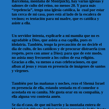
Barcelona, montaña de Montjuich), hay varias iglesias y
salones de culto del reino, no menos 20. Y para más
“repelencia”, tengo una iglesia católica, la cual por estar
tan cerca de mi casa, pues está al lado de la escalera de
vecinos; es tentación para mi madre, que es católica y
asiste a ella
.
Un servidor intenta, explicarle a mi mamita que no es
agradable a Dios, que asista a esa capilla, pues es
idolatría. También, tengo la precaución de no decirle el
dia de culto, de los católicos y de procurar distraerla (con
respeto, pero con amor a Dios); para que de este modo,
no asista muy frecuente a los cultos de esa religión.
Gracias a ello, va menos a esas celebraciones, en que
alban al jesus y rezan en presencia de imágenes de santos
y virgenes
.
También por las mañanas y noches, rezo el Shemá Israel
en presencia de ella, estando sentada en el comedor o
acostada en su camita. Me gusta orar en su compañía, y
ella alguna vez contesta amén
.
Se da el caso, de que mi barrio y la montaña entera de