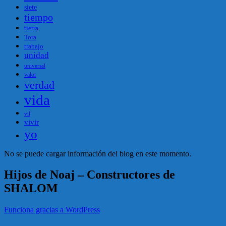
siete
tiempo
tierra
Tora
trabajo
unidad
universal
valor
verdad
vida
vil
vivir
yo
No se puede cargar información del blog en este momento.
Hijos de Noaj – Constructores de
SHALOM
Funciona gracias a WordPress