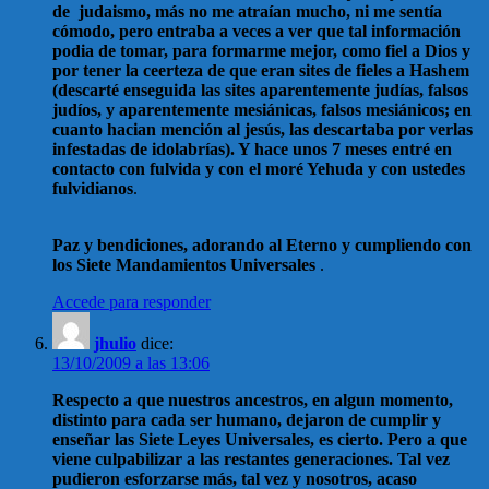
de judaismo, más no me atraían mucho, ni me sentía
cómodo, pero entraba a veces a ver que tal información
podia de tomar, para formarme mejor, como fiel a Dios y
por tener la ceerteza de que eran sites de fieles a Hashem
(descarté enseguida las sites aparentemente judías, falsos
judíos, y aparentemente mesiánicas, falsos mesiánicos; en
cuanto hacian mención al jesús, las descartaba por verlas
infestadas de idolabrías). Y hace unos 7 meses entré en
contacto con fulvida y con el moré Yehuda y con ustedes
fulvidianos
.
Paz y bendiciones, adorando al Eterno y cumpliendo con
los Siete Mandamientos Universales
.
Accede para responder
jhulio
dice:
13/10/2009 a las 13:06
Respecto a que nuestros ancestros, en algun momento,
distinto para cada ser humano, dejaron de cumplir y
enseñar las Siete Leyes Universales, es cierto. Pero a que
viene culpabilizar a las restantes generaciones. Tal vez
pudieron esforzarse más, tal vez y nosotros, acaso