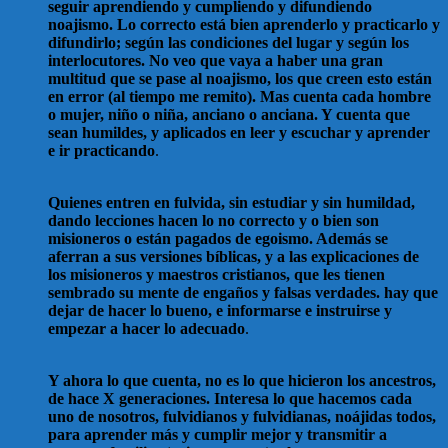
seguir aprendiendo y cumpliendo y difundiendo
noajismo. Lo correcto está bien aprenderlo y practicarlo y
difundirlo; según las condiciones del lugar y según los
interlocutores. No veo que vaya a haber una gran
multitud que se pase al noajismo, los que creen esto están
en error (al tiempo me remito). Mas cuenta cada hombre
o mujer, niño o niña, anciano o anciana. Y cuenta que
sean humildes, y aplicados en leer y escuchar y aprender
e ir practicando
.
Quienes entren en fulvida, sin estudiar y sin humildad,
dando lecciones hacen lo no correcto y o bien son
misioneros o están pagados de egoismo. Además se
aferran a sus versiones bíblicas, y a las explicaciones de
los misioneros y maestros cristianos, que les tienen
sembrado su mente de engaños y falsas verdades. hay que
dejar de hacer lo bueno, e informarse e instruirse y
empezar a hacer lo adecuado
.
Y ahora lo que cuenta, no es lo que hicieron los ancestros,
de hace X generaciones. Interesa lo que hacemos cada
uno de nosotros, fulvidianos y fulvidianas, noájidas todos,
para aprender más y cumplir mejor y transmitir a