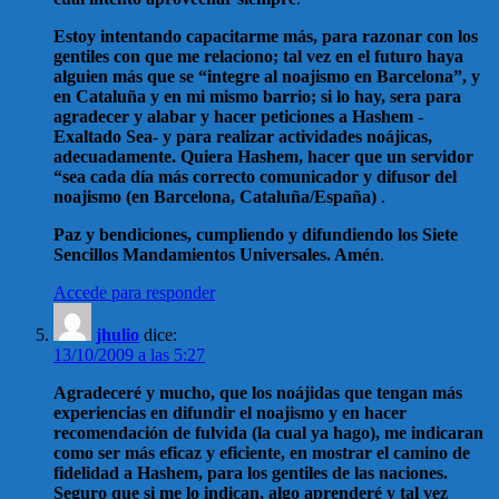
Estoy intentando capacitarme más, para razonar con los
gentiles con que me relaciono; tal vez en el futuro haya
alguien más que se “integre al noajismo en Barcelona”, y
en Cataluña y en mi mismo barrio; si lo hay, sera para
agradecer y alabar y hacer peticiones a Hashem -
Exaltado Sea- y para realizar actividades noájicas,
adecuadamente. Quiera Hashem, hacer que un servidor
“sea cada día más correcto comunicador y difusor del
noajismo (en Barcelona, Cataluña/España)
.
Paz y bendiciones, cumpliendo y difundiendo los Siete
Sencillos Mandamientos Universales. Amén
.
Accede para responder
jhulio
dice:
13/10/2009 a las 5:27
Agradeceré y mucho, que los noájidas que tengan más
experiencias en difundir el noajismo y en hacer
recomendación de fulvida (la cual ya hago), me indicaran
como ser más eficaz y eficiente, en mostrar el camino de
fidelidad a Hashem, para los gentiles de las naciones.
Seguro que si me lo indican, algo aprenderé y tal vez