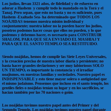
Los judíos, llevan 3321 años, de fidelidad y de esfuerzo en
adorar a Hashem y cumplir todo lo mandado en la Torá y el
Tanaj. Pero sepan, que esto no basta y no es suficiente, pues
Hashem -Exaltado Sea- ha determinado que TODOS LOS
NOÁJIDAS tenemos nuestra misión individual y
conjuntamente; nuestra labor no la pueden hacer los judíos,
posotros podemos hacer cosas que ellos no pueden, y lo que
podemos y debemos hacer, es necesario para CONSTRUIR
SHALOM, PARA QUE SEA ENVIADO EL MASHIAJ Y
PARA QUE EL SANTO TEMPLO SEA RESTITUIDO
.
Siendo noájidas, hemos de cumplir las Siete Leyes Universales,
y la creación precisa de nuestra labor diaria y persistente; no
basta hacer grandes declariones y ser muy labioriosos SOLO
UN TIEMPO, es importante la constancia y el irradiar
noajismos, en nuestras familias y sociedades. Nuestro papel es
INDISPENSABLE y esto tiene mayor solera o antigüedad que
el mismo judaismo. Pensemos que incluso en el santo templo, los
gentiles fieles o noájidas tenían su lugar y en los sacrificios, se
hacían también por las 70 naciones o goim
.
Los noájidas tuvimos nuestro papel antes del Primer y del
Segundo Templo. Los noájidas tuvimos nuestro papel durante