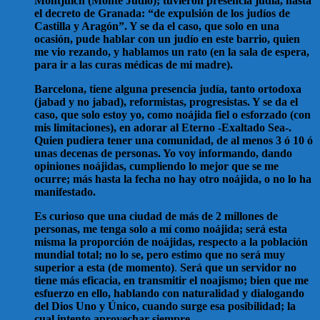
Montjuich (Monte Judío); tuvieron presencia judía, hasta
el decreto de Granada: “de expulsión de los judíos de
Castilla y Aragón”. Y se da el caso, que solo en una
ocasión, pude hablar con un judío en este barrio, quien
me vio rezando, y hablamos un rato (en la sala de espera,
para ir a las curas médicas de mi madre).
Barcelona, tiene alguna presencia judía, tanto ortodoxa
(jabad y no jabad), reformistas, progresistas. Y se da el
caso, que solo estoy yo, como noájida fiel o esforzado (con
mis limitaciones), en adorar al Eterno -Exaltado Sea-.
Quien pudiera tener una comunidad, de al menos 3 ó 10 ó
unas decenas de personas. Yo voy informando, dando
opiniones noájidas, cumpliendo lo mejor que se me
ocurre; más hasta la fecha no hay otro noájida, o no lo ha
manifestado.
Es curioso que una ciudad de más de 2 millones de
personas, me tenga solo a mí como noájida; será esta
misma la proporción de noájidas, respecto a la población
mundial total; no lo se, pero estimo que no será muy
superior a esta (de momento)
.
Será que un servidor no
tiene más eficacia, en transmitir el noajismo; bien que me
esfuerzo en ello, hablando con naturalidad y dialogando
del Dios Uno y Único, cuando surge esa posibilidad; la
cual intento aprovechar siempre
.