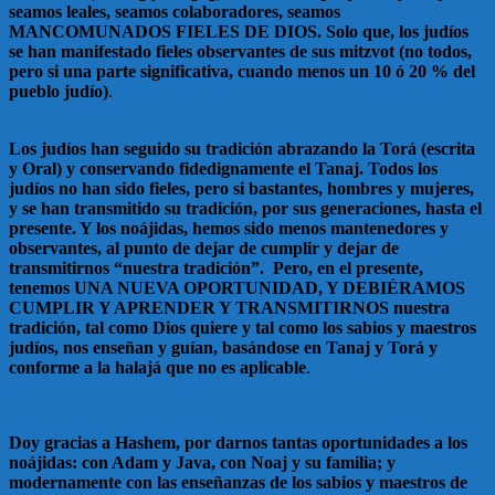
seamos leales, seamos colaboradores, seamos
MANCOMUNADOS FIELES DE DIOS. Solo que, los judíos
se han manifestado fieles observantes de sus mitzvot (no todos,
pero si una parte significativa, cuando menos un 10 ó 20 % del
pueblo judío)
.
Los judíos han seguido su tradición abrazando la Torá (escrita
y Oral) y conservando fidedignamente el Tanaj. Todos los
judíos no han sido fieles, pero si bastantes, hombres y mujeres,
y se han transmitido su tradición, por sus generaciones, hasta el
presente. Y los noájidas, hemos sido menos mantenedores y
observantes, al punto de dejar de cumplir y dejar de
transmitirnos “nuestra tradición”. Pero, en el presente,
tenemos UNA NUEVA OPORTUNIDAD, Y DEBIÉRAMOS
CUMPLIR Y APRENDER Y TRANSMITIRNOS nuestra
tradición, tal como Dios quiere y tal como los sabios y maestros
judíos, nos enseñan y guían, basándose en Tanaj y Torá y
conforme a la halajá que no es aplicable
.
Doy gracias a Hashem, por darnos tantas oportunidades a los
noájidas: con Adam y Java, con Noaj y su familia; y
modernamente con las enseñanzas de los sabios y maestros de