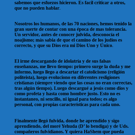
sabemos que esfuezos hicieron. Es facil criticar a otros,
que no pueden hablar
.
Nosotros los humanos, de las 70 naciones, hemos tenido la
gran suerte de contar con una época de mas tolerancia.
Un servidor, antes de conocer julvida, desconocía el
noajismo; más sabia de que el camino de los judíos es
correcto, y que su Dios era mi Dios Uno y Único
.
El irme descargando de idolatría y de sus falsas
enseñanzas, me llevo tiempo: primero surge la duda y me
informo, luego llego a descartar el catolicismo (religión
politeista), luego evoluciono en diferentes resligiones
cristianas (siempre viendo que las cosas no eran correctas,
tras algún tiempo). Luego descargué a jesús como dios y
como profeta y hasta como hombre justo. Esto no es
instantaneo, ni sencillo, ni igual para todos; es algo
personal, con propias características para cada uno.
Finalmente llegó fulvida, donde he aprendido y sigo
aprendiendo, del moré Yehuda (D’ lo bendiga) y de Uds.
compañeros fulvidianos. Y quiera HaShem que pueda