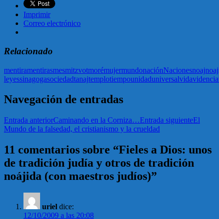
Imprimir
Correo electrónico
Relacionado
mentira
mentiras
mes
mitzvot
moré
mujer
mundo
nación
Naciones
noaj
noa
leyes
sinagoga
sociedad
tanaj
templo
tiempo
unidad
universal
vida
videncia
Navegación de entradas
Entrada anterior
Caminando en la Corniza…
Entrada siguiente
El
Mundo de la falsedad, el cristianismo y la crueldad
11 comentarios sobre “Fieles a Dios: unos
de tradición judía y otros de tradición
noájida (con maestros judíos)”
uriel
dice:
12/10/2009 a las 20:08