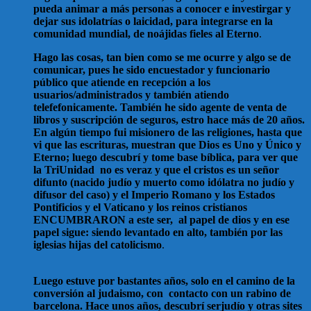
pueda animar a más personas a conocer e investirgar y
dejar sus idolatrías o laicidad, para integrarse en la
comunidad mundial, de noájidas fieles al Eterno
.
Hago las cosas, tan bien como se me ocurre y algo se de
comunicar, pues he sido encuestador y funcionario
público que atiende en recepción a los
usuarios/administrados y también atiendo
telefefonicamente. También he sido agente de venta de
libros y suscripción de seguros, estro hace más de 20 años.
En algún tiempo fui misionero de las religiones, hasta que
vi que las escrituras, muestran que Dios es Uno y Único y
Eterno; luego descubrí y tome base bíblica, para ver que
la TriUnidad no es veraz y que el cristos es un señor
difunto (nacido judío y muerto como idólatra no judío y
difusor del caso) y el Imperio Romano y los Estados
Pontificios y el Vaticano y los reinos cristianos
ENCUMBRARON a este ser, al papel de dios y en ese
papel sigue: siendo levantado en alto, también por las
iglesias hijas del catolicismo
.
Luego estuve por bastantes años, solo en el camino de la
conversión al judaismo, con contacto con un rabino de
barcelona. Hace unos años, descubrí serjudío y otras sites