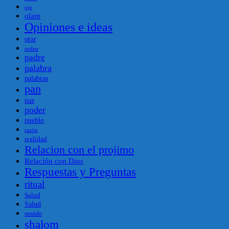
ojo
olam
Opiniones e ideas
orar
orden
padre
palabra
palabras
pan
paz
poder
pueblo
razón
realidad
Relacion con el projimo
Relación con Dios
Respuestas y Preguntas
ritual
Salud
Salud
sentido
shalom