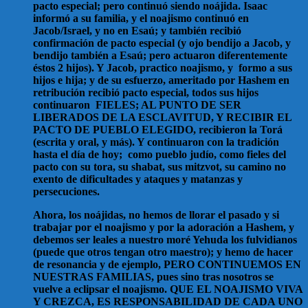
pacto especial; pero continuó siendo noájida. Isaac
informó a su familia, y el noajismo continuó en
Jacob/Israel, y no en Esaú; y también recibió
confirmación de pacto especial (y ojo bendijo a Jacob, y
bendijo también a Esaú; pero actuaron diferentemente
éstos 2 hijos). Y Jacob, practico noajismo, y formo a sus
hijos e hija; y de su esfuerzo, ameritado por Hashem en
retribución recibió pacto especial, todos sus hijos
continuaron FIELES; AL PUNTO DE SER
LIBERADOS DE LA ESCLAVITUD, Y RECIBIR EL
PACTO DE PUEBLO ELEGIDO, recibieron la Torá
(escrita y oral, y más). Y continuaron con la tradición
hasta el día de hoy; como pueblo judío, como fieles del
pacto con su tora, su shabat, sus mitzvot, su camino no
exento de dificultades y ataques y matanzas y
persecuciones.
Ahora, los noájidas, no hemos de llorar el pasado y si
trabajar por el noajismo y por la adoración a Hashem, y
debemos ser leales a nuestro moré Yehuda los fulvidianos
(puede que otros tengan otro maestro); y hemo de hacer
de resonancia y de ejemplo, PERO CONTINUEMOS EN
NUESTRAS FAMILIAS, pues sino tras nosotros se
vuelve a eclipsar el noajismo. QUE EL NOAJISMO VIVA
Y CREZCA, ES RESPONSABILIDAD DE CADA UNO