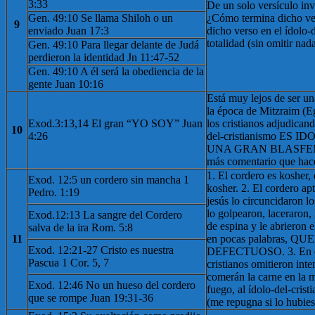
3:33
De un solo versículo inv
Gen. 49:10 Se llama Shiloh o un
¿Cómo termina dicho ve
9
enviado Juan 17:3
dicho verso en el ídolo-
totalidad (sin omitir na
Gen. 49:10 Para llegar delante de Judá
perdieron la identidad Jn 11:47-52
Gen. 49:10 A él será la obediencia de la
gente Juan 10:16
Está muy lejos de ser una
la época de Mitzraim (E
Exod.3:13,14 El gran “YO SOY” Juan
los cristianos adjudicand
10
4:26
del-cristianismo ES I
UNA GRAN BLASFEMIA
más comentario que hace
1. El cordero es kosher,
Exod. 12:5 un cordero sin mancha 1
kosher. 2. El cordero apt
Pedro. 1:19
jesús lo circuncidaron l
lo golpearon, laceraron,
Exod.12:13 La sangre del Cordero
de espina y le abrieron 
salva de la ira Rom. 5:8
11
en pocas palabras, Q
Exod. 12:21-27 Cristo es nuestra
DEFECTUOSO. 3. En el 
Pascua 1 Cor. 5, 7
cristianos omitieron int
comerán la carne en la 
Exod. 12:46 No un hueso del cordero
fuego, al ídolo-del-cris
que se rompe Juan 19:31-36
(me repugna si lo hubies