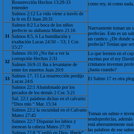
Resurrección Hechos 13:29-33
como rey, ni como nada
entender
Salmos 2:12 La vida viene a través de
la fe en Él Juan 20:31
Salmos 8:2 La boca de los niños
Nuevamente toman un s
perfecto su alabanza Mateo 21:16
profecías. Esto es un sa
31
Salmos 8:5, 6 La humillación y
un cantico. ¿De donde s
exaltación Lucas 24:50 – 53; 1 Cor.
profecía? Tenían que ser 
15:27
Salmos 16:10 ¿No fue a ver la
Lo que leemos en el capí
corrupción Hechos 2:31
escritas por el rey Davi
32
cristianos inventan prof
Salmos 16:9-11 iba a levantarse de
¿hasta cuando?
entre los muertos Juan 20:9
Salmos 17, 15 La resurrección predijo
33
El Salmo 17 es otra pleg
Lucas 24:6
Salmos 22:1 Abandonado por los
pecados de los demás 2 Cor. 5:21
Sal. 22:1 palabras dichas en el calvario:
“Dios mío “ Mar. 15:34
Salmos 22:2 la oscuridad en el Calvario
Toman un salmo e inven
Mateo 27:45
seudoprofecías, además e
Salmos 22:7 Disparan los labios y
está aberrantemente mal-
menean la cabeza Mateo 27:39
las palabras de ese salm
Salmos 22:8 “Confió en Dios, líbrele”