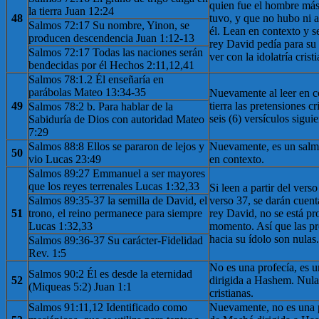
quien fue el hombre má
la tierra Juan 12:24
48
tuvo, y que no hubo ni a
Salmos 72:17 Su nombre, Yinon, se
él. Lean en contexto y s
producen descendencia Juan 1:12-13
rey David pedía para su
Salmos 72:17 Todas las naciones serán
ver con la idolatría crist
bendecidas por él Hechos 2:11,12,41
Salmos 78:1.2 Él enseñaría en
parábolas Mateo 13:34-35
Nuevamente al leer en c
49
tierra las pretensiones cr
Salmos 78:2 b. Para hablar de la
seis (6) versículos siguie
Sabiduría de Dios con autoridad Mateo
7:29
Salmos 88:8 Ellos se pararon de lejos y
Nuevamente, es un salmo
50
vio Lucas 23:49
en contexto.
Salmos 89:27 Emmanuel a ser mayores
que los reyes terrenales Lucas 1:32,33
Si leen a partir del verso
Salmos 89:35-37 la semilla de David, el
verso 37, se darán cuenta
51
trono, el reino permanece para siempre
rey David, no se está pr
Lucas 1:32,33
momento. Así que las pre
hacia su ídolo son nulas.
Salmos 89:36-37 Su carácter-Fidelidad
Rev. 1:5
No es una profecía, es 
Salmos 90:2 Él es desde la eternidad
52
dirigida a Hashem. Nula
(Miqueas 5:2) Juan 1:1
cristianas.
Salmos 91:11,12 Identificado como
Nuevamente, no es una p