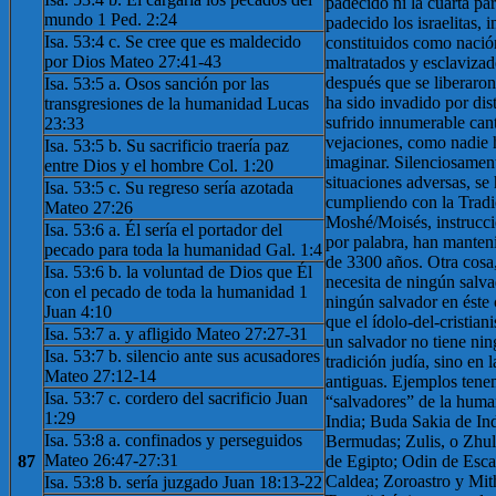
padecido ni la cuarta pa
mundo 1 Ped. 2:24
padecido los israelitas, 
Isa. 53:4 c. Se cree que es maldecido
constituidos como nació
por Dios Mateo 27:41-43
maltratados y esclavizad
después que se liberaron,
Isa. 53:5 a. Osos sanción por las
ha sido invadido por dis
transgresiones de la humanidad Lucas
sufrido innumerable can
23:33
vejaciones, como nadie 
Isa. 53:5 b. Su sacrificio traería paz
imaginar. Silenciosament
entre Dios y el hombre Col. 1:20
situaciones adversas, s
Isa. 53:5 c. Su regreso sería azotada
cumpliendo con la Tradi
Mateo 27:26
Moshé/Moisés, instrucció
Isa. 53:6 a. Él sería el portador del
por palabra, han manten
pecado para toda la humanidad Gal. 1:4
de 3300 años. Otra cosa
Isa. 53:6 b. la voluntad de Dios que Él
necesita de ningún salva
con el pecado de toda la humanidad 1
ningún salvador en éste 
Juan 4:10
que el ídolo-del-cristia
Isa. 53:7 a. y afligido Mateo 27:27-31
un salvador no tiene ni
Isa. 53:7 b. silencio ante sus acusadores
tradición judía, sino en 
Mateo 27:12-14
antiguas. Ejemplos ten
Isa. 53:7 c. cordero del sacrificio Juan
“salvadores” de la huma
1:29
India; Buda Sakia de In
Isa. 53:8 a. confinados y perseguidos
Bermudas; Zulis, o Zhul
Mateo 26:47-27:31
87
de Egipto; Odin de Esca
Caldea; Zoroastro y Mith
Isa. 53:8 b. sería juzgado Juan 18:13-22