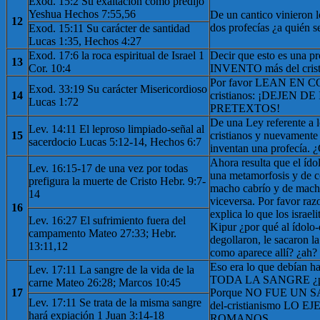
Exod. 15:2 Su exaltación como predijo
Yeshua Hechos 7:55,56
De un cantico vinieron l
12
dos profecías ¿a quién s
Exod. 15:11 Su carácter de santidad
Lucas 1:35, Hechos 4:27
Exod. 17:6 la roca espiritual de Israel 1
Decir que esto es una 
13
Cor. 10:4
INVENTO más del crist
Por favor LEAN EN C
Exod. 33:19 Su carácter Misericordioso
14
cristianos: ¡DEJEN 
Lucas 1:72
PRETEXTOS!
De una Ley referente a l
Lev. 14:11 El leproso limpiado-señal al
15
cristianos y nuevamente 
sacerdocio Lucas 5:12-14, Hechos 6:7
inventan una profecía. 
Ahora resulta que el ído
Lev. 16:15-17 de una vez por todas
una metamorfosis y de c
prefigura la muerte de Cristo Hebr. 9:7-
macho cabrío y de macho
14
viceversa. Por favor raz
16
explica lo que los israe
Lev. 16:27 El sufrimiento fuera del
Kipur ¿por qué al ídolo-
campamento Mateo 27:33; Hebr.
degollaron, le sacaron l
13:11,12
como aparece allí? ¿ah?
Eso era lo que debían
Lev. 17:11 La sangre de la vida de la
TODA LA SANGRE ¿por
carne Mateo 26:28; Marcos 10:45
17
Porque NO FUE UN SAC
Lev. 17:11 Se trata de la misma sangre
del-cristianismo LO
hará expiación 1 Juan 3:14-18
ROMANOS.