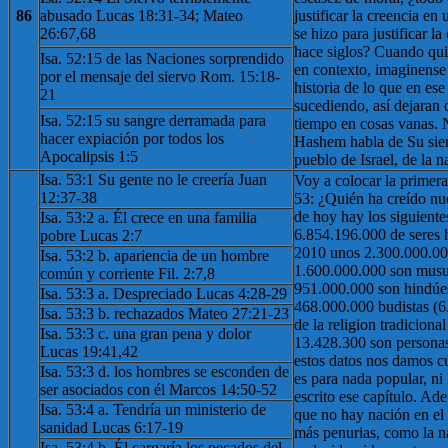
86
abusado Lucas 18:31-34; Mateo
justificar la creencia en
26:67,68
se hizo para justificar l
hace siglos? Cuando qui
Isa. 52:15 de las Naciones sorprendido
en contexto, imaginense 
por el mensaje del siervo Rom. 15:18-
historia de lo que en e
21
sucediendo, así dejaran 
Isa. 52:15 su sangre derramada para
tiempo en cosas vanas. 
hacer expiación por todos los
Hashem habla de Su sier
Apocalipsis 1:5
pueblo de Israel, de la n
Isa. 53:1 Su gente no le creería Juan
Voy a colocar la primera
12:37-38
53: ¿Quién ha creído nu
de hoy hay los siguiente
Isa. 53:2 a. Él crece en una familia
6.854.196.000 de seres 
pobre Lucas 2:7
2010 unos 2.300.000.000
Isa. 53:2 b. apariencia de un hombre
1.600.000.000 son musu
común y corriente Fil. 2:7,8
951.000.000 son hindúe
Isa. 53:3 a. Despreciado Lucas 4:28-29
468.000.000 budistas (
Isa. 53:3 b. rechazados Mateo 27:21-23
de la religion tradicion
Isa. 53:3 c. una gran pena y dolor
13.428.300 son personas
Lucas 19:41,42
estos datos nos damos c
Isa. 53:3 d. los hombres se esconden de
es para nada popular, ni
ser asociados con él Marcos 14:50-52
escrito ese capítulo. Ade
Isa. 53:4 a. Tendría un ministerio de
que no hay nación en e
sanidad Lucas 6:17-19
más penurias, como la na
Isa. 53:4 b. Él cargaría los pecados del