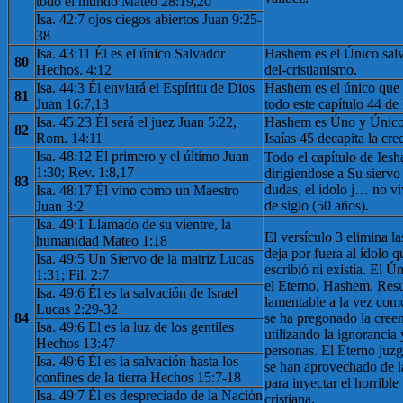
todo el mundo Mateo 28:19,20
Isa. 42:7 ojos ciegos abiertos Juan 9:25-
38
Isa. 43:11 Él es el único Salvador
Hashem es el Único salva
80
Hechos. 4:12
del-cristianismo.
Isa. 44:3 Él enviará el Espíritu de Dios
Hashem es el único que 
81
Juan 16:7,13
todo este capítulo 44 de 
Isa. 45:23 Él será el juez Juan 5:22,
Hashem es Úno y Único, 
82
Rom. 14:11
Isaías 45 decapita la cre
Isa. 48:12 El primero y el último Juan
Todo el capítulo de Iesh
1:30; Rev. 1:8,17
dirigiendose a Su siervo 
83
dudas, el ídolo j… no vi
Isa. 48:17 Él vino como un Maestro
de siglo (50 años).
Juan 3:2
Isa. 49:1 Llamado de su vientre, la
El versículo 3 elimina la
humanidad Mateo 1:18
deja por fuera al ídolo 
Isa. 49:5 Un Siervo de la matriz Lucas
escribió ni existía. El Ú
1:31; Fil. 2:7
el Eterno, Hashem. Resu
Isa. 49:6 Él es la salvación de Israel
lamentable a la vez com
Lucas 2:29-32
84
se ha pregonado la creen
Isa. 49:6 El es la luz de los gentiles
utilizando la ignorancia 
Hechos 13:47
personas. El Eterno juzg
Isa. 49:6 Él es la salvación hasta los
se han aprovechado de l
confines de la tierra Hechos 15:7-18
para inyectar el horrible
Isa. 49:7 Él es despreciado de la Nación
cristiana.