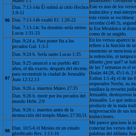
Mateo 1:1
posteriores? Olvídense d
Este es uno de los verso
Dan. 7:13-14a Él subirá al cielo Hechos
traducidos y mal-interpr
1:9-11
esta visión se escribies
Dan. 7:13-14b exaltó Ef. 1:20-22
96
recordar (146:3), segundo
Dan. 7:13-14c Su dominio sería eterno
la Era Mesiánica al domin
Lucas 1:31-33
como de su ungido.
En los versos aparece la
Dan. 9:24 a. Para poner fin a los
refiere a la función de u
pecados Gal. 1:3-5
momento se menciona al 
Dan. 9:24 b. Sería santo Lucas 1:35
la redención, ni tampoco
difunto ¿por qué? se hab
Dan. 9:25 anunció a su pueblo 483
de las 7 semanas es el r
años, el día exacto, después del decreto
(Isaías 44:28, 45:1-6; 2
para reconstruir la ciudad de Jerusalén
97
Esdras 1:1-4); el de las 
Juan 12:12,13
emperador Nerón, su ma
Dan. 9:26 a. muertos Mateo 27:35
estallara la revuelta judí
Jerusalén, destruyeron l
Dan. 9:26 b. morir por los pecados del
Jerusalén. Lo que indican
mundo Hebr. 2:9
producto de la mala trad
Dan. 9:26 c. muertos antes de la
tergiversación de sus te
destrucción del templo Mateo 27:50,51
traducciones.
Me parece gracioso la im
Dan. 10:5-6 el Mesías en un estado
conectar los versos del v
98
glorificado Rev. 1:13-16
palabras del idólatra J