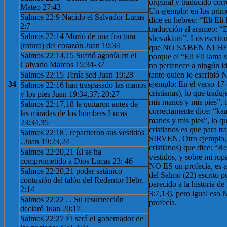
original y traducido cor
Mateo 27:43
Un ejemplo: en los prim
Salmos 22:9 Nacido el Salvador Lucas
dice en hebreo: “Eli Eli 
2:7
traducción al arameo: “E
Salmos 22:14 Murió de una fractura
shevaktani”. Los escrito
(rotura) del corazón Juan 19:34
que NO SABEN NI 
Salmos 22:14,15 Sufrió agonía en el
porque el “Eli Eli lama 
Calvario Marcos 15:34-37
no pertenece a ningún i
Salmos 22:15 Tenía sed Juan 19:28
tanto quien lo escribi
34
ejemplo: En el verso 17 
Salmos 22:16 han traspasado las manos
cristianas), lo que trad
y los pies Juan 19:34,37; 20:27
mis manos y mis pies”, 
Salmos 22:17,18 le quitaron antes de
correctamente dice: “ka
las miradas de los hombres Lucas
manos y mis pies”, lo q
23:34,35
cristianos es que para t
Salmos 22:18 . repartieron sus vestidos
SIRVEN. Otro ejemplo, e
. Juan 19:23,24
cristianos) que dice: “Re
Salmos 22:20,21 Él se ha
vestidos, y sobre mi rop
comprometido a Dios Lucas 23: 46
NO ES un profecía, es 
Salmos 22:20,21 poder satánico
del Salmo (22) escrito p
contusión del talón del Redentor Hebr.
parecido a la historia de
2:14
3:7,13), pero igual eso 
Salmos 22:22 . . Su resurrección
profecía.
declaró Juan 20:17
Salmos 22:27 Él será el gobernador de