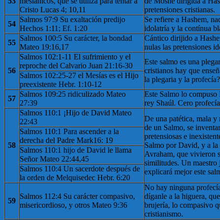
53
mesiánicos, que se utiliza para tentar a
de Moshé dirigida a Has
Cristo Lucas 4; 10,11
pretensiones cristianas.
Salmos 97:9 Su exaltación predijo
Se refiere a Hashem, na
54
Hechos 1:11; Ef. 1:20
idolatría y la contínua bl
Salmos 100:5 Su carácter, la bondad
Cántico dirijido a Hashe
55
Mateo 19:16,17
nulas las pretensiones id
Salmos 102:1-11 El sufrimiento y el
Este salmo es una plegar
reproche del Calvario Juan 21:16-30
56
cristianos hay que enseña
Salmos 102:25-27 el Mesías es el Hijo
la plegaria y la profecía?
preexistente Hebr. 1:10-12
Salmos 109:25 ridiculizado Mateo
Este Salmo lo compuso 
57
27:39
rey Shaúl. Cero profecía
Salmos 110:1 ¡Hijo de David Mateo
De una patética, mala y
22:43
de un Salmo, se inventar
Salmos 110:1 Para ascender a la
pretensiosas e inexistent
derecha del Padre Mark16: 19
58
Salmo por David, y a la 
Salmos 110:1 hijo de David le llama
Avraham, que vivieron s
Señor Mateo 22:44,45
similitudes. Un maestro j
Salmos 110:4 Un sacerdote después de
explicará mejor este sal
la orden de Melquisedec Hebr. 6:20
No hay ninguna profecí
Salmos 112:4 Su carácter compasivo,
díganle a la higuera, qu
59
misericordioso, y otros Mateo 9:36
brujería, lo compasivo qu
cristianismo.