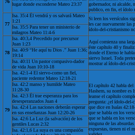
76
lugar donde esconderse Mateo 23:37
gobernador, ni alcalde, n
publico, en fin, el ídolo
Isa. 35:4 Él vendrá y os salvará Mateo
Si leen los versículos sig
1:21
77
les cae nuevamente las pr
Isa. 35:5 Para tener un ministerio de
ídolo-del-cristianismo 
milagros Mateo 11:4-6
Isa. 40:3,4 Precedido por precursor
Aquí comienza una larga
Juan 1:23
éste capítulo 40 y finaliz
Isa. 40:9 “He aquí tu Dios .” Juan 1:36;
78
donde el Eterno le habl
19:14
siervo Israel. Toda pret
Isa. 40:11 Un pastor compasivo-dador
mostrar al ídolo-del-crist
de vida Juan 10:10-18
Isa. 42:1-4 El siervo-como un fiel,
paciente redentor Mateo 12:18-21
Isa. 42:2 manso y humilde Mateo
El capítulo 42 habla del
11:28-30
Hashem, su nombre es Is
Isa. 42:3 Él trae esperanza para los
leanse el capítulo comp
desesperanzados Juan 4
pregunta: ¿el ídolo-del-
Isa. 42:4 Las naciones deberán esperar
que dice en Isaías 42:18
79
en sus enseñanzas Juan 12:20-26
que se habla en los vers
que se habla en los verso
Isa. 42:6 La Luz (la salvación) de los
ninguna de las absurdas 
gentiles Lucas 2:32
expuestas, tienen ni el 
Isa. 42:1,6 La suya es una compasión
validez.