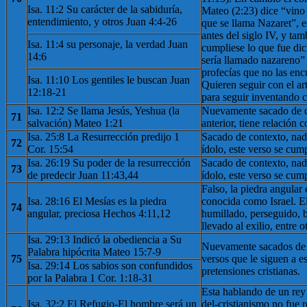
Isa. 11:2 Su carácter de la sabiduría,
Mateo (2:23) dice “vino 
entendimiento, y otros Juan 4:4-26
que se llama Nazaret”, e
antes del siglo IV, y ta
Isa. 11:4 su personaje, la verdad Juan
cumpliese lo que fue dic
14:6
sería llamado nazareno” 
profecías que no las enc
Isa. 11:10 Los gentiles le buscan Juan
Quieren seguir con el a
12:18-21
para seguir inventando 
Isa. 12:2 Se llama Jesús, Yeshua (la
Nuevamente sacado de co
71
salvación) Mateo 1:21
anterior, tiene relación c
Isa. 25:8 La Resurrección predijo 1
Sacado de contexto, na
72
Cor. 15:54
ídolo, este verso se cum
Isa. 26:19 Su poder de la resurrección
Sacado de contexto, na
73
de predecir Juan 11:43,44
ídolo, este verso se cum
Falso, la piedra angular
Isa. 28:16 El Mesías es la piedra
conocida como Israel. El
74
angular, preciosa Hechos 4:11,12
humillado, perseguido, 
llevado al exilio, entre o
Isa. 29:13 Indicó la obediencia a Su
Nuevamente sacados de co
Palabra hipócrita Mateo 15:7-9
75
versos que le siguen a es
Isa. 29:14 Los sabios son confundidos
pretensiones cristianas.
por la Palabra 1 Cor. 1:18-31
Esta hablando de un rey (
Isa. 32:2 El Refugio-El hombre será un
del-cristianismo no fue r