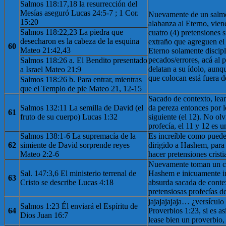
Salmos 118:17,18 la resurrección del
Mesías aseguró Lucas 24:5-7 ; 1 Cor.
Nuevamente de un salmo
15:20
alabanza al Eterno, viene
Salmos 118:22,23 La piedra que
cuatro (4) pretensiones 
desecharon es la cabeza de la esquina
extraño que agreguen el
60
Mateo 21:42,43
Eterno solamente discip
pecados/errores, acá al p
Salmos 118:26 a. El Bendito presentado
delatan a su ídolo, aun
a Israel Mateo 21:9
que colocan está fuera d
Salmos 118:26 b. Para entrar, mientras
que el Templo de pie Mateo 21, 12-15
Sacado de contexto, lean 
Salmos 132:11 La semilla de David (el
da pereza entonces por l
61
fruto de su cuerpo) Lucas 1:32
siguiente (el 12). No ol
profecía, el 11 y 12 es 
Salmos 138:1-6 La supremacía de la
Es increíble como puede
62
simiente de David sorprende reyes
dirigido a Hashem, para
Mateo 2:2-6
hacer pretensiones cristi
Nuevamente toman un cá
Sal. 147:3,6 El ministerio terrenal de
Hashem e inicuamente in
63
Cristo se describe Lucas 4:18
absurda sacada de conte
pretensiosas profecías d
jajajajajaja… ¿versícul
Salmos 1:23 Él enviará el Espíritu de
64
Proverbios 1:23, si es as
Dios Juan 16:7
lease bien un proverbio,