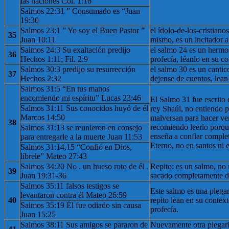
las naciones Col. 1:16
Salmos 22:31 ” Consumado es “Juan
19:30
Salmos 23:1 ” Yo soy el Buen Pastor ”
el ídolo-de-los-cristianos
35
Juan 10:11
mismo, es un incitador a
Salmos 24:3 Su exaltación predijo
el salmo 24 es un hermo
36
Hechos 1:11; Fil. 2:9
profecía, léanlo en su co
Salmos 30:3 predijo su resurrección
el salmo 30 es un cantico
37
Hechos 2:32
dejense de cuentos, lean
Salmos 31:5 “En tus manos
encomiendo mi espíritu” Lucas 23:46
El Salmo 31 fue escrito
Salmos 31:11 Sus conocidos huyó de él
rey Shaúl, no entiendo po
Marcos 14:50
malversan para hacer ver
38
recomiendo leerlo porqu
Salmos 31:13 se reunieron en consejo
enseña a confiar comple
para entregarle a la muerte Juan 11:53
Eterno, no en santos ni 
Salmos 31:14,15 “Confió en Dios,
líbrele” Mateo 27:43
Salmos 34:20 No . un hueso roto de él .
Repito: es un salmo, no 
39
Juan 19:31-36
sacado completamente d
Salmos 35:11 falsos testigos se
Este salmo es una plega
levantaron contra él Mateo 26:59
40
repito lean en su contex
Salmos 35:19 Él fue odiado sin causa
profecía.
Juan 15:25
Salmos 38:11 Sus amigos se pararon de
Nuevamente otra plegari