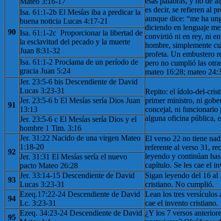
esas palabras, y no de al
Mateo 3:16-17
es decir, se refieren al p
Isa. 61:1-2b El Mesías iba a predicar la
aunque dice: “me ha ung
buena noticia Lucas 4:17-21
diciendo en lenguaje met
90
Isa. 61:1-2c ​​ Proporcionar la libertad de
convirtió ni en rey, ni e
la esclavitud del pecado y la muerte
hombre, simplemente cum
Juan 8:31-32
profeta. Un embustero re
Isa. 61:1-2 Proclama de un período de
pero no cumplió las otra
gracia Juan 5:24
mateo 16:28; mateo 24:3
Jer. 23:5-6 bis Descendiente de David
Lucas 3:23-31
Repito: el ídolo-del-cris
Jer. 23:5-6 b El Mesías sería Dios Juan
primer ministro, ni gober
91
13:13
concejal, ni funcionario
alguna oficina pública, e
Jer. 23:5-6 c El Mesías sería Dios y el
hombre 1 Tim. 3:16
Jer. 31:22 Nacido de una virgen Mateo
El verso 22 no tiene na
1:18-20
referente al verso 31, r
92
leyendo y continúan has
Jer. 31:31 El Mesías sería el nuevo
capítulo. Se les cae el i
pacto Mateo 26:28
Jer. 33:14-15 Descendiente de David
Sigan leyendo del 16 al 
93
Lucas 3:23-31
cristiano. No cumplió.
Ezeq.17:22-24 Descendiente de David
Lean los tres versículos a
94
Lc. 3:23-31
cae el invento cristiano.
Ezeq. 34:23-24 Descendiente de David
¿Y los 7 versos anteriore
95