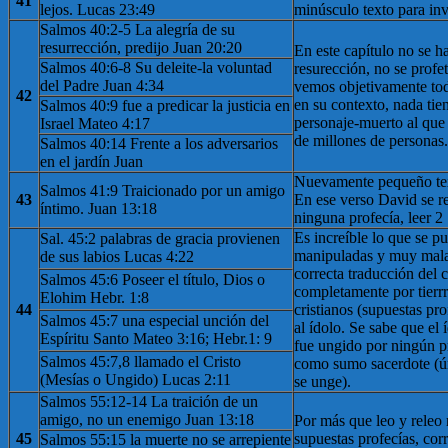
41
lejos. Lucas 23:49
minúsculo texto para inv
Salmos 40:2-5 La alegría de su
resurrección, predijo Juan 20:20
En este capítulo no se h
Salmos 40:6-8 Su deleite-la voluntad
resurección, no se profe
del Padre Juan 4:34
vemos objetivamente tod
42
en su contexto, nada tie
Salmos 40:9 fue a predicar la justicia en
personaje-muerto al que
Israel Mateo 4:17
de millones de personas.
Salmos 40:14 Frente a los adversarios
en el jardín Juan
Nuevamente pequeño tex
Salmos 41:9 Traicionado por un amigo
43
En ese verso David se ref
íntimo. Juan 13:18
ninguna profecía, leer 
Es increíble lo que se 
Sal. 45:2 palabras de gracia provienen
manipuladas y muy mala
de sus labios Lucas 4:22
correcta traducción del 
Salmos 45:6 Poseer el título, Dios o
completamente por tierrr
Elohim Hebr. 1:8
44
cristianos (supuestas pro
Salmos 45:7 una especial unción del
al ídolo. Se sabe que el 
Espíritu Santo Mateo 3:16; Hebr.1: 9
fue ungido por ningún pr
Salmos 45:7,8 llamado el Cristo
como sumo sacerdote (ú
(Mesías o Ungido) Lucas 2:11
se unge).
Salmos 55:12-14 La traición de un
amigo, no un enemigo Juan 13:18
Por más que leo y releo 
45
supuestas profecías, corr
Salmos 55:15 la muerte no se arrepiente