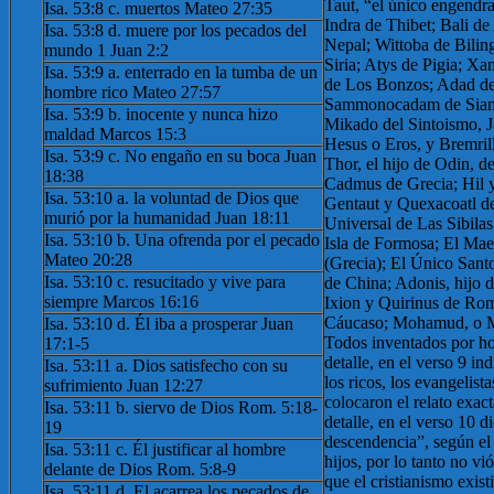
Taut, “el único engendra
Isa. 53:8 c. muertos Mateo 27:35
Indra de Thibet; Bali de
Isa. 53:8 d. muere por los pecados del
Nepal; Wittoba de Bili
mundo 1 Juan 2:2
Siria; Atys de Pigia; Xa
Isa. 53:9 a. enterrado en la tumba de un
de Los Bonzos; Adad de 
hombre rico Mateo 27:57
Sammonocadam de Siam;
Isa. 53:9 b. inocente y nunca hizo
Mikado del Sintoismo, 
maldad Marcos 15:3
Hesus o Eros, y Bremril
Isa. 53:9 c. No engaño en su boca Juan
Thor, el hijo de Odin, d
18:38
Cadmus de Grecia; Hil y
Isa. 53:10 a. la voluntad de Dios que
Gentaut y Quexacoatl d
murió por la humanidad Juan 18:11
Universal de Las Sibilas
Isa. 53:10 b. Una ofrenda por el pecado
Isla de Formosa; El Mae
Mateo 20:28
(Grecia); El Único Sant
Isa. 53:10 c. resucitado y vive para
de China; Adonis, hijo 
siempre Marcos 16:16
Ixion y Quirinus de Ro
Cáucaso; Mohamud, o M
Isa. 53:10 d. Él iba a prosperar Juan
Todos inventados por h
17:1-5
detalle, en el verso 9 i
Isa. 53:11 a. Dios satisfecho con su
los ricos, los evangelist
sufrimiento Juan 12:27
colocaron el relato exac
Isa. 53:11 b. siervo de Dios Rom. 5:18-
detalle, en el verso 10 d
19
descendencia”, según el 
Isa. 53:11 c. Él justificar al hombre
hijos, por lo tanto no v
delante de Dios Rom. 5:8-9
que el cristianismo exist
Isa. 53:11 d. El acarrea los pecados de