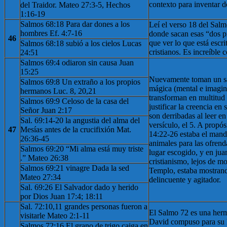
contexto para inventar d
del Traidor. Mateo 27:3-5, Hechos
1:16-19
Salmos 68:18 Para dar dones a los
Leí el verso 18 del Sal
hombres Ef. 4:7-16
donde sacan esas “dos pr
46
que ver lo que está escri
Salmos 68:18 subió a los cielos Lucas
cristianos. Es increíble
24:51
Salmos 69:4 odiaron sin causa Juan
15:25
Nuevamente toman un sa
Salmos 69:8 Un extraño a los propios
mágica (mental e imaginar
hermanos Luc. 8, 20,21
transforman en multitud 
Salmos 69:9 Celoso de la casa del
justificar la creencia en
Señor Juan 2:17
son derribadas al leer e
Sal. 69:14-20 la angustia del alma del
versículo, el 5. A propó
47
Mesías antes de la crucifixión Mat.
14:22-26 estaba el man
26:36-45
animales para las ofrend
Salmos 69:20 “Mi alma está muy triste
lugar escogido, y en jua
.” Mateo 26:38
cristianismo, lejos de mo
Salmos 69:21 vinagre Dada la sed
Templo, estaba mostran
Mateo 27:34
delincuente y agitador.
Sal. 69:26 El Salvador dado y herido
por Dios Juan 17:4; 18:11
Sal. 72:10,11 grandes personas fueron a
El Salmo 72 es una herm
visitarle Mateo 2:1-11
David compuso para su h
Salmos 72:16 El grano de trigo caiga en