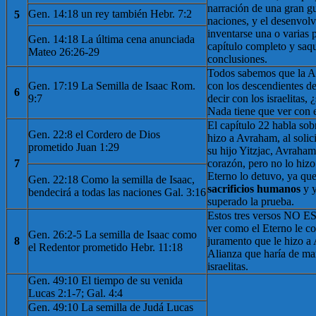
narración de una gran gu
Gen. 14:18 un rey también Hebr. 7:2
5
naciones, y el desenvol
inventarse una o varias 
Gen. 14:18 La última cena anunciada
capítulo completo y saq
Mateo 26:26-29
conclusiones.
Todos sabemos que la Al
Gen. 17:19 La Semilla de Isaac Rom.
con los descendientes de
6
9:7
decir con los israelitas, 
Nada tiene que ver con e
El capítulo 22 habla sob
Gen. 22:8 el Cordero de Dios
hizo a Avraham, al solici
prometido Juan 1:29
su hijo Yitzjac, Avraham 
7
corazón, pero no lo hizo
Eterno lo detuvo, ya qu
Gen. 22:18 Como la semilla de Isaac,
sacrificios humanos
y 
bendecirá a todas las naciones Gal. 3:16
superado la prueba.
Estos tres versos NO E
ver como el Eterno le co
Gen. 26:2-5 La semilla de Isaac como
8
juramento que le hizo a
el Redentor prometido Hebr. 11:18
Alianza que haría de ma
israelitas.
Gen. 49:10 El tiempo de su venida
Lucas 2:1-7; Gal. 4:4
Gen. 49:10 La semilla de Judá Lucas