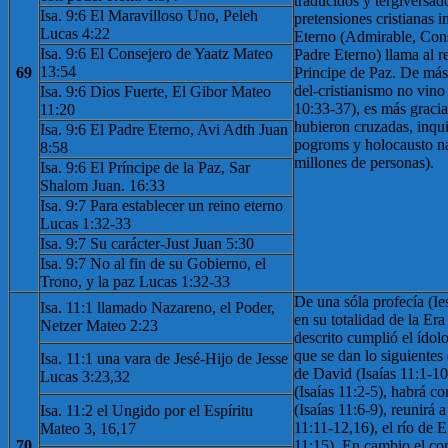
traducidos y tergiversad
Isa. 9:6 El Maravilloso Uno, Peleh
pretensiones cristianas 
Lucas 4:22
Eterno (Admirable, Cons
Isa. 9:6 El Consejero de Yaatz Mateo
Padre Eterno) llama al 
13:54
69
Principe de Paz. De más 
del-cristianismo no vino
Isa. 9:6 Dios Fuerte, El Gibor Mateo
10:33-37), es más gracia
11:20
hubieron cruzadas, inqui
Isa. 9:6 El Padre Eterno, Avi Adth Juan
pogroms y holocausto n
8:58
millones de personas).
Isa. 9:6 El Príncipe de la Paz, Sar
Shalom Juan. 16:33
Isa. 9:7 Para establecer un reino eterno
Lucas 1:32-33
Isa. 9:7 Su carácter-Just Juan 5:30
Isa. 9:7 No al fin de su Gobierno, el
Trono, y la paz Lucas 1:32-33
De una sóla profecía (Ie
Isa. 11:1 llamado Nazareno, el Poder,
en su totalidad de la Er
Netzer Mateo 2:23
descrito cumplió el ídolo
que se dan lo siguientes
Isa. 11:1 una vara de Jesé-Hijo de Jesse
de David (Isaías 11:1-10)
Lucas 3:23,32
(Isaías 11:2-5), habrá 
(Isaías 11:6-9), reunirá a
Isa. 11:2 el Ungido por el Espíritu
11:11-12,16), el río de E
Mateo 3, 16,17
70
11:15). En cambio el co