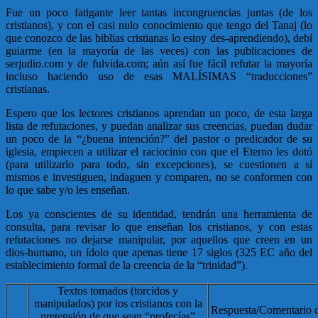
Fue un poco fatigante leer tantas incongruencias juntas (de los
cristianos), y con el casi nulo conocimiento que tengo del Tanaj (lo
que conozco de las biblias cristianas lo estoy des-aprendiendo), debí
guiarme (en la mayoría de las veces) con las publicaciones de
serjudio.com y de fulvida.com; aún así fue fácil refutar la mayoría
incluso haciendo uso de esas MALÍSIMAS “traducciones”
cristianas.
Espero que los lectores cristianos aprendan un poco, de esta larga
lista de refutaciones, y puedan analizar sus creencias, puedan dudar
un poco de la “¿buena intención?” del pastor o predicador de su
iglesia, empiecen a utilizar el raciocinio con que el Eterno les dotó
(para utilizarlo para todo, sin excepciones), se cuestionen a sí
mismos e investiguen, indaguen y comparen, no se conformen con
lo que sabe y/o les enseñan.
Los ya conscientes de su identidad, tendrán una herramienta de
consulta, para revisar lo que enseñan los cristianos, y con estas
refutaciones no dejarse manipular, por aquellos que creen en un
dios-humano, un ídolo que apenas tiene 17 siglos (325 EC año del
establecimiento formal de la creencia de la “trinidad”).
Textos tomados (torcidos y
manipulados) por los cristianos con la
Respuesta/Comentario d
pretensión de que sean “profecías”