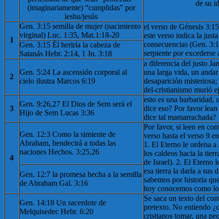
de su i
(imaginariamente) “cumplidas” por
ieshu/jesús
Gen. 3:15 semilla de mujer (nacimiento
el verso de Génesis 3:1
virginal) Luc. 1:35, Mat.1:18-20
este verso indica la justa
1
consecuencias (Gen. 3:14
Gen. 3:15 Él heriría la cabeza de
serpiente por excederse 
Satanás Hebr. 2:14, 1 Jn. 3:18
a diferencia del justo Jan
Gen. 5:24 La ascensión corporal al
una larga vida, un anda
2
cielo ilustra Marcos 6:19
desaparición misteriosa;
del-cristianismo murió 
esto es una barbaridad, 
Gen. 9:26,27 El Dios de Sem será el
3
dice eso? Por favor lean
Hijo de Sem Lucas 3:36
dice tal mamarrachada?
Por favor, si leen en con
Gen. 12:3 Como la simiente de
verso hasta el verso 9 en
Abraham, bendecirá a todas las
1. El Eterno le ordena a
naciones Hechos. 3:25,26
los caldeos hacia la tier
4
de Israel). 2. El Eterno
esa tierra la daría a sus
Gen. 12:7 la promesa hecha a la semilla
sabemos por historia que 
de Abraham Gal. 3:16
hoy conocemos como los
Se saca un texto del con
Gen. 14:18 Un sacerdote de
pretexto. No entiendo 
Melquisedec Hebr. 6:20
cristianos tomar, una pe