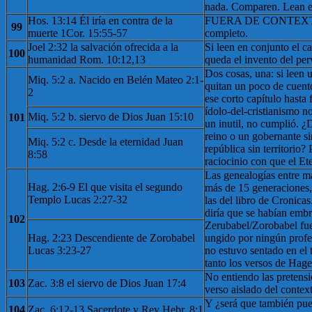
nada. Comparen. Lean e
Hos. 13:14 Él iría en contra de la
FUERA DE CONTEXTO, 
99
muerte 1Cor. 15:55-57
completo.
Joel 2:32 la salvación ofrecida a la
Si leen en conjunto el c
100
humanidad Rom. 10:12,13
queda el invento del pe
Dos cosas, una: si leen 
Miq. 5:2 a. Nacido en Belén Mateo 2:1-
quitan un poco de cuento
2
ese corto capítulo hasta 
ídolo-del-cristianismo n
Miq. 5:2 b. siervo de Dios Juan 15:10
101
un inutil, no cumplió. ¿
reino o un gobernante s
Miq. 5:2 c. Desde la eternidad Juan
república sin territorio?
8:58
raciocinio con que el Ete
Las genealogías entre ma
Hag. 2:6-9 El que visita el segundo
más de 15 generaciones,
Templo Lucas 2:27-32
las del libro de Cronica
diría que se habían emb
102
Zerubabel/Zorobabel fue
Hag. 2:23 Descendiente de Zorobabel
ungido por ningún profeta
Lucas 3:23-27
no estuvo sentado en el 
tanto los versos de Hage
No entiendo las pretensi
103
Zac. 3:8 el siervo de Dios Juan 17:4
verso aislado del contex
Y ¿será que también pued
104
Zac. 6:12-13 Sacerdote y Rey Hebr. 8:1