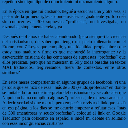
repetido sin nigún tipo de conocimiento ni razonamiento alguno.
En la época en que fuí cristiano, llegué a escuchar una y otra vez, al
pastor de la primera iglesia donde asistía, e igualmente yo lo creía
sin conocer esas 300 supuestas “profecías”, no investigaba, no
razonaba, simplemente creía y ya.
Después de 4 años de haber abandonado (para siempre) la creencia
del cristianismo, de saber que tengo un pacto milenario con el
Eterno, con 7 Leyes que cumplir, y una identidad propia; ahora que
estoy más maduro y firme es que me surgió la interrogante: ¿y la
aseveración cristiana de las centenares de supuestas “profecías” que
ellos predican, pero que no muestran ni 50 y todas basadas en textos
MAL-traducidos, tergiversados, fuera de contextos, entre otros
similares?
En estos meses compartiendo en algunos grupos de facebook, vi una
parodia que se hizo de esas “más de 300 (seudo)profecías” en donde
se imitaba la forma de interpretar del cristianismo y se colocaba que
Napoleon había cumplido algunas “profecías”, de manera sarcastica.
A decir verdad sí que me reí, pero empecé a revisar el link que se dá
en esa página, a los días se me ocurrió empezar a refutar esas “más
de 300 (mentirosas y seudo)profecías”, coloqué el link en Google
Traductor, para colocarlo en español e inicié mi debate en solitario
con esas incongruencias cristianas.