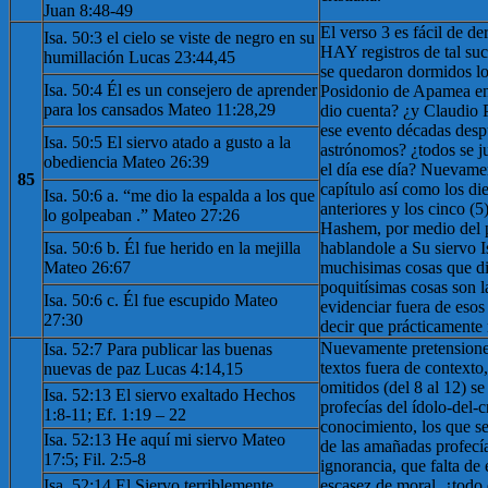
Juan 8:48-49
El verso 3 es fácil de 
Isa. 50:3 el cielo se viste de negro en su
HAY registros de tal suc
humillación Lucas 23:44,45
se quedaron dormidos lo
Isa. 50:4 Él es un consejero de aprender
Posidonio de Apamea en
para los cansados ​​Mateo 11:28,29
dio cuenta? ¿y Claudio 
ese evento décadas desp
Isa. 50:5 El siervo atado a gusto a la
astrónomos? ¿todos se j
obediencia Mateo 26:39
el día ese día? Nuevamen
85
capítulo así como los die
Isa. 50:6 a. “me dio la espalda a los que
anteriores y los cinco (5
lo golpeaban .” Mateo 27:26
Hashem, por medio del pr
Isa. 50:6 b. Él fue herido en la mejilla
hablandole a Su siervo I
Mateo 26:67
muchisimas cosas que di
poquitísimas cosas son 
Isa. 50:6 c. Él fue escupido Mateo
evidenciar fuera de esos 
27:30
decir que prácticamente
Nuevamente pretensiones
Isa. 52:7 Para publicar las buenas
textos fuera de contexto,
nuevas de paz Lucas 4:14,15
omitidos (del 8 al 12) se 
Isa. 52:13 El siervo exaltado Hechos
profecías del ídolo-del-c
1:8-11; Ef. 1:19 – 22
conocimiento, los que se 
Isa. 52:13 He aquí mi siervo Mateo
de las amañadas profecía
17:5; Fil. 2:5-8
ignorancia, que falta de 
Isa. 52:14 El Siervo terriblemente
escasez de moral, ¿todo 