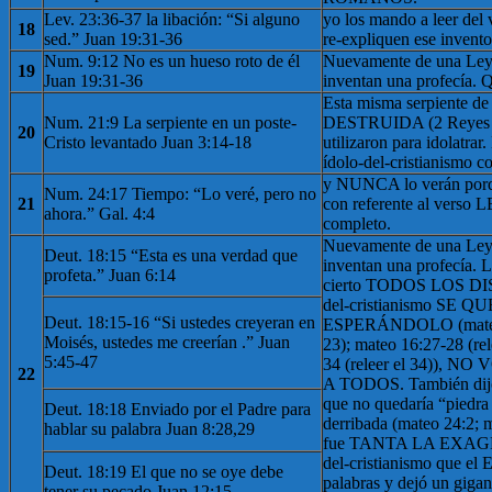
Lev. 23:36-37 la libación: “Si alguno
yo los mando a leer del 
18
sed.” Juan 19:31-36
re-expliquen ese invento
Num. 9:12 No es un hueso roto de él
Nuevamente de una Ley, 
19
Juan 19:31-36
inventan una profecía. 
Esta misma serpiente d
Num. 21:9 La serpiente en un poste-
DESTRUIDA (2 Reyes 1
20
Cristo levantado Juan 3:14-18
utilizaron para idolatrar.
ídolo-del-cristianismo c
y NUNCA lo verán p
Num. 24:17 Tiempo: “Lo veré, pero no
21
con referente al ver
ahora.” Gal. 4:4
completo.
Nuevamente de una Ley, 
Deut. 18:15 “Esta es una verdad que
inventan una profecía. L
profeta.” Juan 6:14
cierto TODOS LOS DIS
del-cristianismo SE
Deut. 18:15-16 “Si ustedes creyeran en
ESPERÁNDOLO (mateo 1
Moisés, ustedes me creerían .” Juan
23); mateo 16:27-28 (rel
5:45-47
34 (releer el 34)), 
22
A TODOS. También dijo
que no quedaría “piedra
Deut. 18:18 Enviado por el Padre para
derribada (mateo 24:2; m
hablar su palabra Juan 8:28,29
fue TANTA LA EXAGE
del-cristianismo que el E
Deut. 18:19 El que no se oye debe
palabras y dejó un gigan
tener su pecado Juan 12:15