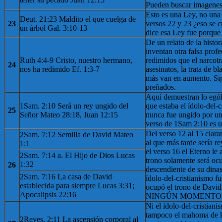
Pueden buscar imagenes
Esto es una Ley, no una 
Deut. 21:23 Maldito el que cuelga de
23
versos 22 y 23 ¿eso se
un árbol Gal. 3:10-13
dice esa Ley fue porque
De un relato de la histo
inventan otra falsa prof
Ruth 4:4-9 Cristo, nuestro hermano,
redimidos que el narcotra
24
nos ha redimido Ef. 1:3-7
asesinatos, la trata de 
más van en aumento. Sig
preñados.
Aquí demuestran lo egól
1Sam. 2:10 Será un rey ungido del
que estaba el ídolo-del-
25
Señor Mateo 28:18, Juan 12:15
nunca fue ungido por un
verso de 1Sam 2:10 es u
Del verso 12 al 15 clara
2Sam. 7:12 Semilla de David Mateo
al que más tarde sería r
1:1
el verso 16 el Eterno le
2Sam. 7:14 a. El Hijo de Dios Lucas
trono solamente será oc
1:32
26
descendiente de su dina
2Sam. 7:16 La casa de David
ídolo-del-cristianismo 
establecida para siempre Lucas 3:31;
ocupó el trono de Davi
Apocalipsis 22:16
NINGÚN MOMENTO
Ni el ídolo-del-cristiani
tampoco el mahoma de 
2Reyes. 2:11 La ascensión corporal al