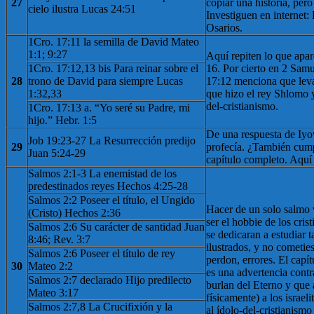
27
copiar una historia, pero
cielo ilustra Lucas 24:51
Investiguen en internet:
Osarios.
1Cro. 17:11 la semilla de David Mateo
1:1; 9:27
Aquí repiten lo que apa
1Cro. 17:12,13 bis Para reinar sobre el
16. Por cierto en 2 Sam
28
trono de David para siempre Lucas
17:12 menciona que leva
1:32,33
que hizo el rey Shlomo
del-cristianismo.
1Cro. 17:13 a. “Yo seré su Padre, mi
hijo.” Hebr. 1:5
De una respuesta de Iyo
Job 19:23-27 La Resurrección predijo
29
profecía. ¿También cumpl
Juan 5:24-29
capítulo completo. Aquí
Salmos 2:1-3 La enemistad de los
predestinados reyes Hechos 4:25-28
Salmos 2:2 Poseer el título, el Ungido
Hacer de un solo salmo v
(Cristo) Hechos 2:36
ser el hobbie de los cris
Salmos 2:6 Su carácter de santidad Juan
se dedicaran a estudiar t
8:46; Rev. 3:7
ilustrados, y no comet
Salmos 2:6 Poseer el título de rey
perdon, errores. El capí
30
Mateo 2:2
es una advertencia contr
Salmos 2:7 declarado Hijo predilecto
burlan del Eterno y que 
Mateo 3:17
físicamente) a los israel
Salmos 2:7,8 La Crucifixión y la
al ídolo-del-cristianism