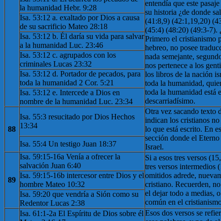
entendía que este pasaje 
la humanidad Hebr. 9:28
su historia ¿de donde sa
Isa. 53:12 a. exaltado por Dios a causa
(41:8,9) (42:1,19,20) (4
de su sacrificio Mateo 28:18
(45:4) (48:20) (49:3-7).
Isa. 53:12 b. Él daría su vida para salvar
Primero el cristianismo 
a la humanidad Luc. 23:46
hebreo, no posee traducci
Isa. 53:12 c. agrupados con los
nada semejante, segundo
criminales Lucas 23:32
nos pertenece a los genti
Isa. 53:12 d. Portador de pecados, para
los libros de la nación is
toda la humanidad 2 Cor. 5:21
toda la humanidad, quien
toda la humanidad está 
Isa. 53:12 e. Intercede a Dios en
descarriadísimo.
nombre de la humanidad Luc. 23:34
Otra vez sacando texto d
Isa. 55:3 resucitado por Dios Hechos
indican los cristianos n
13:34
88
lo que está escrito. En es
sección donde el Eterno
Isa. 55:4 Un testigo Juan 18:37
Israel.
Isa. 59:15-16a Venía a ofrecer la
Si a esos tres versos (1
salvación Juan 6:40
tres versos intermedios 
Isa. 59:15-16b intercesor entre Dios y el
omitidos adrede, nuevam
89
hombre Mateo 10:32
cristiano. Recuerden, no
el dejar todo a medias, o
Isa. 59:20 que vendría a Sión como su
común en el cristianismo
Redentor Lucas 2:38
Esos dos versos se refie
Isa. 61:1-2a El Espíritu de Dios sobre él