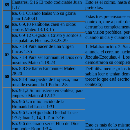
Cantares. 5:16 El todo codiciable Juan
Esto es el colmo, hasta 
65
1:17
pretextos.
Isa. 6:1 Cuando Isaías vio su gloria
Estas tres pretensiones
Juan 12:40,41
contexto, que a partir de
Isa. 6:9,10 Parábolas caen en oídos
66
derrumba completamente.
sordos Mateo 13:13-15
una visión profética, pe
Isa. 6:9-12 Cegado a Cristo y sordos a
cuando inicia y cuando 
sus palabras Hechos. 28:23-29
Isa. 7:14 Para nacer de una virgen
1. Mal-traducido. 2. Sac
Lucas 1:35
anuncia el cercano nacim
67
Jizquía/Ezequías. 4. Los
Isa. 7:14 Para ser Emmanuel-Dios con
demostraron su completa
nosotros Mateo 1:18-23
Isa. 8:8 Se llama Emmanuel Mateo
Definitivamente ¿o los i
28:20
sabían leer o tenían de
68
torcer lo que está escrit
Isa. 8:14 una piedra de tropiezo, una
contexto)
roca de escándalo 1 Pedro. 2:8
Isa. 9:1,2 Su ministerio en Galilea, para
empezar Mateo 4:12-17
Isa. 9:6 Un niño nacido de la
Humanidad Lucas 1:31
Isa. 9:6 Un Hijo dado-Deidad Lucas
1:32; Juan 1, 14, 1 Tim. 3:16
Isa. 9:6 declarado ser el Hijo de Dios
Esto es más de lo mismo
con poder Rom. 1:3,4