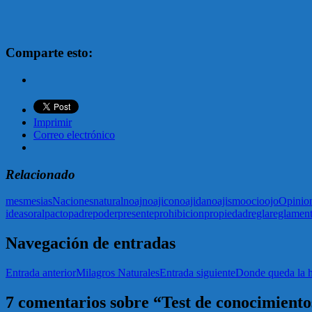
Comparte esto:
Imprimir
Correo electrónico
Relacionado
mes
mesias
Naciones
natural
noaj
noajico
noajida
noajismo
ocio
ojo
Opinio
ideas
oral
pacto
padre
poder
presente
prohibicion
propiedad
regla
reglamen
Navegación de entradas
Entrada anterior
Milagros Naturales
Entrada siguiente
Donde queda la ho
7 comentarios sobre “Test de conocimiento