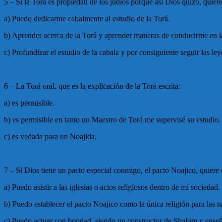
5 – Si la Torá es propiedad de los judíos porque así Dios quizó, quiere
a) Puedo dedicarme cabalmente al estudio de la Torá.
b) Aprender acerca de la Torá y aprender maneras de conducirme en la
c) Profundizar el estudio de la cabala y por consiguiente seguir las ley
6 – La Torá oral, que es la explicación de la Torá escrita:
a) es permisible.
b) es permisible en tanto un Maestro de Torá me supervisé su estudio.
c) es vedada para un Noajida.
7 – Si Dios tiene un pacto especial conmigo, el pacto Noajico, quiere 
a) Puedo asistir a las iglesias o actos religiosos dentro de mi sociedad.
b) Puedo establecer el pacto Noajico como la única religión para las n
c) Puedo actuar con bondad, siendo un constructor de Shalom y enseñ