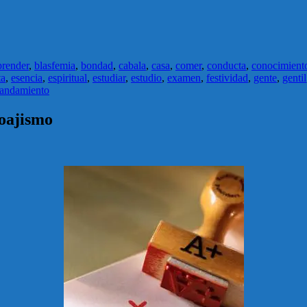
prender
,
blasfemia
,
bondad
,
cabala
,
casa
,
comer
,
conducta
,
conocimient
ta
,
esencia
,
espiritual
,
estudiar
,
estudio
,
examen
,
festividad
,
gente
,
gentil
andamiento
Noajismo