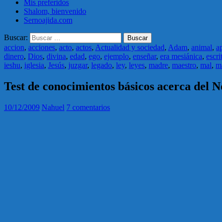
Mis preferidos
Shalom, bienvenido
Sernoajida.com
Buscar:
accion
,
acciones
,
acto
,
actos
,
Actualidad y sociedad
,
Adam
,
animal
,
a
dinero
,
Dios
,
divina
,
edad
,
ego
,
ejemplo
,
enseñar
,
era mesiánica
,
escri
ieshu
,
iglesia
,
Jesús
,
juzgar
,
legado
,
ley
,
leyes
,
madre
,
maestro
,
mal
,
m
Test de conocimientos básicos acerca del 
10/12/2009
Nahuel
7 comentarios