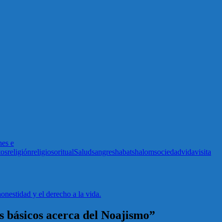
nes e
tos
religión
religioso
ritual
Salud
sangre
shabat
shalom
sociedad
vida
visita
nestidad y el derecho a la vida.
s básicos acerca del Noajismo”