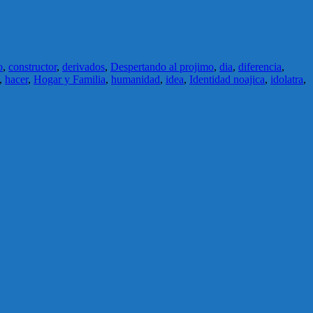
o
,
constructor
,
derivados
,
Despertando al projimo
,
dia
,
diferencia
,
,
hacer
,
Hogar y Familia
,
humanidad
,
idea
,
Identidad noajica
,
idolatra
,