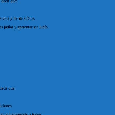
 decir que:
 vida y frente a Dios.
es judías y aparentar ser Judío.
decir que:
aciones.
ar con el ejemplo a traves