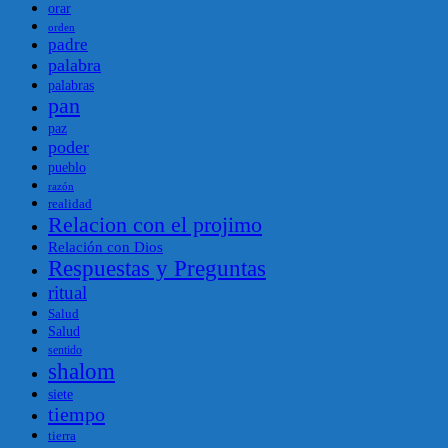
orar
orden
padre
palabra
palabras
pan
paz
poder
pueblo
razón
realidad
Relacion con el projimo
Relación con Dios
Respuestas y Preguntas
ritual
Salud
Salud
sentido
shalom
siete
tiempo
tierra