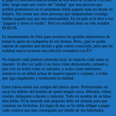
lado, luego supe por correo del “shaliaj” que una persona que
prefirió permanecer en el anonimato había pagado toda mi deuda en
dólares. Sin contar que otras personas que simpatizaban conmigo
habían pagado una que otra mensualidad. En mi país se le dice a eso
“pagarse y darse el vuelto”. Pero en realidad tiene un sólo nombre
ROBAR.
Es mandamiento de Dios para nosotros los gentiles abstenernos de
tomar lo ajeno en cualquiera de sus formas. Pero, ¿qué se podía
esperar de aquellos que decían a grito entero conocerlo, pero que en
realidad nunca tuvieron una relación verdadera con Él?
No importa cuán piadoso pretenda lucir, no importa cuán santo se
muestre. Si dice ser judío y no tiene cómo demostrarlo, sumado a
que cree en Ieshu como su salvador, y actúa como misionero,
entonces es un deber actuar de manera tajante y cortante, y evitar
que siga engañando y sembrando la maldad.
Estos falsos sabios son amigos del dinero ajeno. Profesionales en
sacar los billetes del bolsillo de quien tengan cerca. Mienten, roban,
estafan, delinquen a diestra y siniestra. Todo en nombre de su falso
dios Ieshu. Ni la moneda más pequeña debe ser donada para que
cometan sus fechorías. En lugar de dar, se les debe obligar a pagar
cada centavo que han conseguido por medio de sus falsedades.