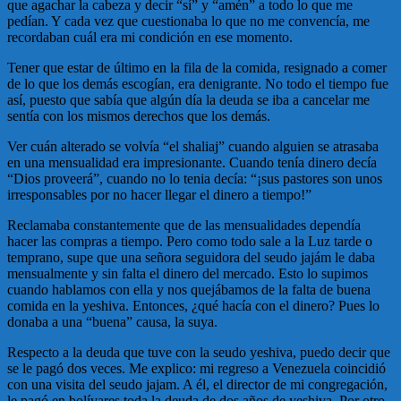
que agachar la cabeza y decir “sí” y “amén” a todo lo que me
pedían. Y cada vez que cuestionaba lo que no me convencía, me
recordaban cuál era mi condición en ese momento.
Tener que estar de último en la fila de la comida, resignado a comer
de lo que los demás escogían, era denigrante. No todo el tiempo fue
así, puesto que sabía que algún día la deuda se iba a cancelar me
sentía con los mismos derechos que los demás.
Ver cuán alterado se volvía “el shaliaj” cuando alguien se atrasaba
en una mensualidad era impresionante. Cuando tenía dinero decía
“Dios proveerá”, cuando no lo tenia decía: “¡sus pastores son unos
irresponsables por no hacer llegar el dinero a tiempo!”
Reclamaba constantemente que de las mensualidades dependía
hacer las compras a tiempo. Pero como todo sale a la Luz tarde o
temprano, supe que una señora seguidora del seudo jajám le daba
mensualmente y sin falta el dinero del mercado. Esto lo supimos
cuando hablamos con ella y nos quejábamos de la falta de buena
comida en la yeshiva. Entonces, ¿qué hacía con el dinero? Pues lo
donaba a una “buena” causa, la suya.
Respecto a la deuda que tuve con la seudo yeshiva, puedo decir que
se le pagó dos veces. Me explico: mi regreso a Venezuela coincidió
con una visita del seudo jajam. A él, el director de mi congregación,
le pagó en bolívares toda la deuda de dos años de yeshiva. Por otro