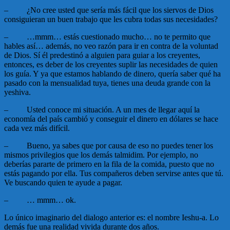
–
¿No cree usted que sería más fácil que los siervos de Dios
consiguieran un buen trabajo que les cubra todas sus necesidades?
–
…mmm… estás cuestionado mucho… no te permito que
hables así… además, no veo razón para ir en contra de la voluntad
de Dios. Sí él predestinó a alguien para guiar a los creyentes,
entonces, es deber de los creyentes suplir las necesidades de quien
los guía. Y ya que estamos hablando de dinero, quería saber qué ha
pasado con la mensualidad tuya, tienes una deuda grande con la
yeshiva.
–
Usted conoce mi situación. A un mes de llegar aquí la
economía del país cambió y conseguir el dinero en dólares se hace
cada vez más difícil.
–
Bueno, ya sabes que por causa de eso no puedes tener los
mismos privilegios que los demás talmidim. Por ejemplo, no
deberías pararte de primero en la fila de la comida, puesto que no
estás pagando por ella. Tus compañeros deben servirse antes que tú.
Ve buscando quien te ayude a pagar.
–
… mmm… ok.
Lo único imaginario del dialogo anterior es: el nombre Ieshu-a. Lo
demás fue una realidad vivida durante dos años.