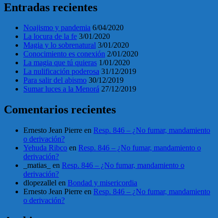
Entradas recientes
Noajismo y pandemia
6/04/2020
La locura de la fe
3/01/2020
Magia y lo sobrenatural
3/01/2020
Conocimiento es conexión
2/01/2020
La magia que tú quieras
1/01/2020
La nulificación poderosa
31/12/2019
Para salir del abismo
30/12/2019
Sumar luces a la Menorá
27/12/2019
Comentarios recientes
Ernesto Jean Pierre
en
Resp. 846 – ¿No fumar, mandamiento
o derivación?
Yehuda Ribco
en
Resp. 846 – ¿No fumar, mandamiento o
derivación?
_matias_
en
Resp. 846 – ¿No fumar, mandamiento o
derivación?
dlopezallel
en
Bondad y misericordia
Ernesto Jean Pierre
en
Resp. 846 – ¿No fumar, mandamiento
o derivación?