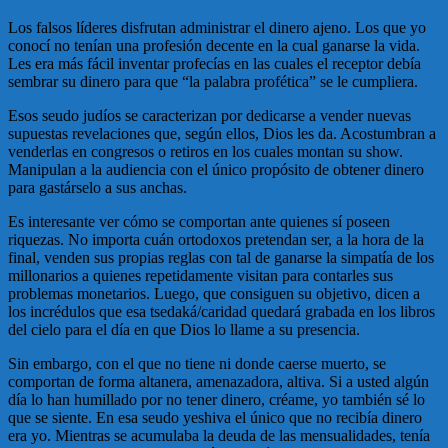
Los falsos líderes disfrutan administrar el dinero ajeno. Los que yo
conocí no tenían una profesión decente en la cual ganarse la vida.
Les era más fácil inventar profecías en las cuales el receptor debía
sembrar su dinero para que “la palabra profética” se le cumpliera.
Esos seudo judíos se caracterizan por dedicarse a vender nuevas
supuestas revelaciones que, según ellos, Dios les da. Acostumbran a
venderlas en congresos o retiros en los cuales montan su show.
Manipulan a la audiencia con el único propósito de obtener dinero
para gastárselo a sus anchas.
Es interesante ver cómo se comportan ante quienes sí poseen
riquezas. No importa cuán ortodoxos pretendan ser, a la hora de la
final, venden sus propias reglas con tal de ganarse la simpatía de los
millonarios a quienes repetidamente visitan para contarles sus
problemas monetarios. Luego, que consiguen su objetivo, dicen a
los incrédulos que esa tsedaká/caridad quedará grabada en los libros
del cielo para el día en que Dios lo llame a su presencia.
Sin embargo, con el que no tiene ni donde caerse muerto, se
comportan de forma altanera, amenazadora, altiva. Si a usted algún
día lo han humillado por no tener dinero, créame, yo también sé lo
que se siente. En esa seudo yeshiva el único que no recibía dinero
era yo. Mientras se acumulaba la deuda de las mensualidades, tenía