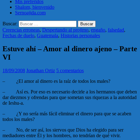
Mis preferidos
Shalom, bienvenido
Sernoajida.com
Buscar:
Creencias erroneas
,
Despertando al projimo
,
engaño
,
falsedad
,
Fechas de duelo
,
Guatemala
,
Historias personales
Estuve ahí – Amor al dinero ajeno – Parte
VI
18/09/2008
Jonathan Ortiz
5 comentarios
–
¿El amor al dinero es la raíz de todos los males?
–
Así es. Por eso es necesario decirle a los hermanos que deben
dar diezmos y ofrendas para que sometan sus riquezas a la autoridad
de Ieshu-a.
–
¿Y no sería más fácil eliminar el dinero para que se acaben
todos los males?
–
No, de ser así, los siervos que Dios ha elegido para ser
mediadores entre Él y los hombres, no tendrían de qué vivir.