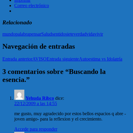
Imprimir
Correo electrónico
Relacionado
mundo
palabra
pensar
Salud
sentido
siete
verdad
vida
vivir
Navegación de entradas
Entrada anterior
AVISO
Entrada siguiente
Autoestima vs Idolatría
3 comentarios sobre “Buscando la
esencia.”
Yehuda Ribco
dice:
22/12/2009 a las 14:55
me gusto, muy agradecido por estos bellos espacios q abre -
joven amigo- para la reflexion y el crecimiento.
Accede para responder