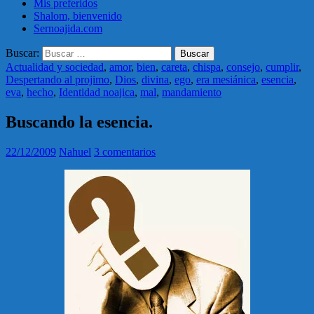
Mis preferidos
Shalom, bienvenido
Sernoajida.com
Buscar:
Actualidad y sociedad
,
amor
,
bien
,
careta
,
chispa
,
consejo
,
cumplir
,
Despertando al projimo
,
Dios
,
divina
,
ego
,
era mesiánica
,
esencia
,
eva
,
hecho
,
Identidad noajica
,
mal
,
mandamiento
Buscando la esencia.
22/12/2009
Nahuel
3 comentarios