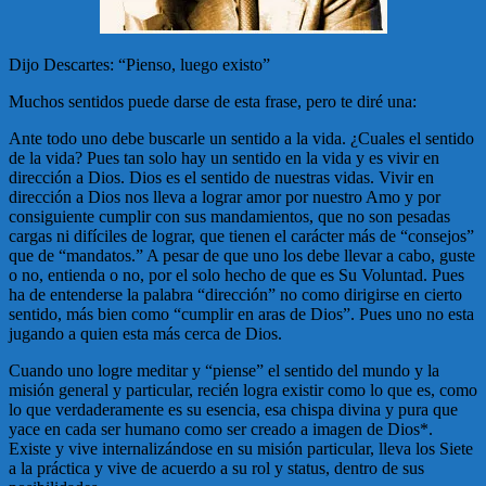
Dijo Descartes: “Pienso, luego existo”
Muchos sentidos puede darse de esta frase, pero te diré una:
Ante todo uno debe buscarle un sentido a la vida. ¿Cuales el sentido
de la vida? Pues tan solo hay un sentido en la vida y es vivir en
dirección a Dios. Dios es el sentido de nuestras vidas. Vivir en
dirección a Dios nos lleva a lograr amor por nuestro Amo y por
consiguiente cumplir con sus mandamientos, que no son pesadas
cargas ni difíciles de lograr, que tienen el carácter más de “consejos”
que de “mandatos.” A pesar de que uno los debe llevar a cabo, guste
o no, entienda o no, por el solo hecho de que es Su Voluntad. Pues
ha de entenderse la palabra “dirección” no como dirigirse en cierto
sentido, más bien como “cumplir en aras de Dios”. Pues uno no esta
jugando a quien esta más cerca de Dios.
Cuando uno logre meditar y “piense” el sentido del mundo y la
misión general y particular, recién logra existir como lo que es, como
lo que verdaderamente es su esencia, esa chispa divina y pura que
yace en cada ser humano como ser creado a imagen de Dios*.
Existe y vive internalizándose en su misión particular, lleva los Siete
a la práctica y vive de acuerdo a su rol y status, dentro de sus