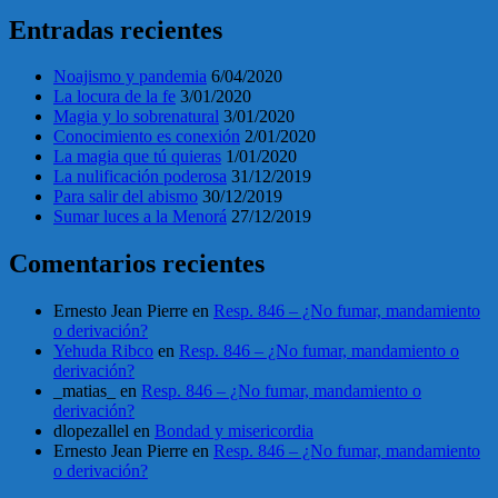
Entradas recientes
Noajismo y pandemia
6/04/2020
La locura de la fe
3/01/2020
Magia y lo sobrenatural
3/01/2020
Conocimiento es conexión
2/01/2020
La magia que tú quieras
1/01/2020
La nulificación poderosa
31/12/2019
Para salir del abismo
30/12/2019
Sumar luces a la Menorá
27/12/2019
Comentarios recientes
Ernesto Jean Pierre
en
Resp. 846 – ¿No fumar, mandamiento
o derivación?
Yehuda Ribco
en
Resp. 846 – ¿No fumar, mandamiento o
derivación?
_matias_
en
Resp. 846 – ¿No fumar, mandamiento o
derivación?
dlopezallel
en
Bondad y misericordia
Ernesto Jean Pierre
en
Resp. 846 – ¿No fumar, mandamiento
o derivación?