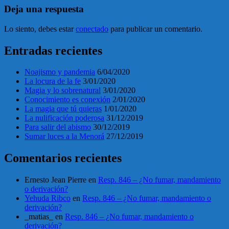
Deja una respuesta
Lo siento, debes estar
conectado
para publicar un comentario.
Entradas recientes
Noajismo y pandemia
6/04/2020
La locura de la fe
3/01/2020
Magia y lo sobrenatural
3/01/2020
Conocimiento es conexión
2/01/2020
La magia que tú quieras
1/01/2020
La nulificación poderosa
31/12/2019
Para salir del abismo
30/12/2019
Sumar luces a la Menorá
27/12/2019
Comentarios recientes
Ernesto Jean Pierre
en
Resp. 846 – ¿No fumar, mandamiento
o derivación?
Yehuda Ribco
en
Resp. 846 – ¿No fumar, mandamiento o
derivación?
_matias_
en
Resp. 846 – ¿No fumar, mandamiento o
derivación?