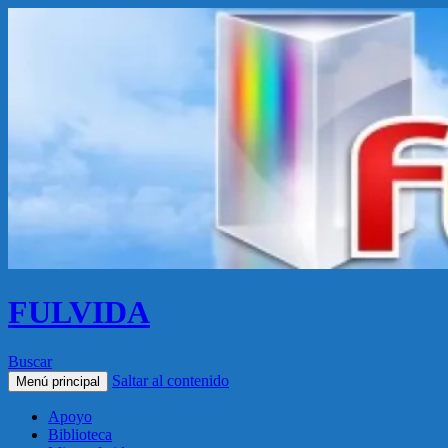
FULVIDA
Buscar
Saltar al contenido
Menú principal
Apoyo
Biblioteca