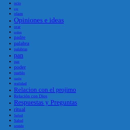
ocio
ojo
olam
Opiniones e ideas
orar
orden
padre
palabra
palabras
pan
paz
poder
pueblo
razón
realidad
Relacion con el projimo
Relación con Dios
Respuestas y Preguntas
ritual
Salud
Salud
sentido