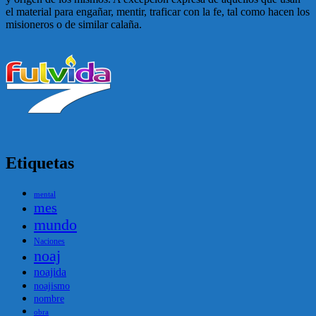
el material para engañar, mentir, traficar con la fe, tal como hacen los
misioneros o de similar calaña.
Etiquetas
mental
mes
mundo
Naciones
noaj
noajida
noajismo
nombre
obra