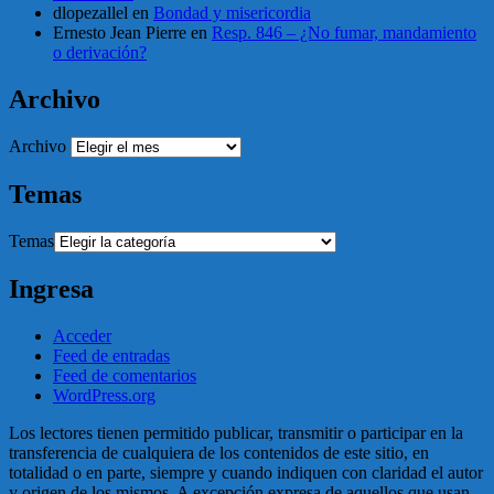
dlopezallel
en
Bondad y misericordia
Ernesto Jean Pierre
en
Resp. 846 – ¿No fumar, mandamiento
o derivación?
Archivo
Archivo
Temas
Temas
Ingresa
Acceder
Feed de entradas
Feed de comentarios
WordPress.org
Los lectores tienen permitido publicar, transmitir o participar en la
transferencia de cualquiera de los contenidos de este sitio, en
totalidad o en parte, siempre y cuando indiquen con claridad el autor
y origen de los mismos. A excepción expresa de aquellos que usan