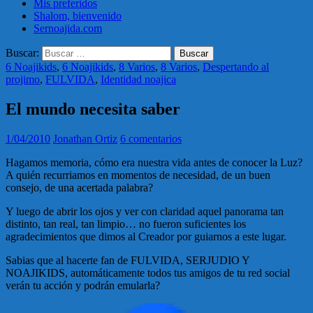
Mis preferidos
Shalom, bienvenido
Sernoajida.com
Buscar:
6 Noajikids
,
6 Noajikids
,
8 Varios
,
8 Varios
,
Despertando al
projimo
,
FULVIDA
,
Identidad noajica
El mundo necesita saber
1/04/2010
Jonathan Ortiz
6 comentarios
Hagamos memoria, cómo era nuestra vida antes de conocer la Luz?
A quién recurriamos en momentos de necesidad, de un buen
consejo, de una acertada palabra?
Y luego de abrir los ojos y ver con claridad aquel panorama tan
distinto, tan real, tan limpio… no fueron suficientes los
agradecimientos que dimos al Creador por guiarnos a este lugar.
Sabias que al hacerte fan de FULVIDA, SERJUDIO Y
NOAJIKIDS, automáticamente todos tus amigos de tu red social
verán tu acción y podrán emularla?