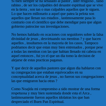
Si bien siempre se ha señalado al pastor , lider religioso , falso
rabino , de ser los culpables del desastre espiritual que se vive
en la tierra , son tan o mas culpables aquellos que le siguen.
Lo que hacen millonario a aquel que patea la pelota son
aquellos que llenan sus estadios , lastimosamente pasa lo
contrario con el cientifico que debe mendigar para que algun
gobierno patrocine sus investigaciones.
No hemos hablado en ocaciones con seguidores sobre la falsa
divinidad de jesus , desvirtuando sus mentiras ? y que hacen
aquellos , insultarnos en la mayoria de los casos. Tampoco
podriamos decir que estan muy bien entrenados , porque pese
a todas las mentiras con las que habian llenado mi cabeza en
aquel entonces , fui yo el que un dia tomo la decision de
alejarse de estas practicas paganas.
Y que decir de aquellos pastores que algun dia hablaron con
su congregacion que estaban equivocados en su
conceptualidad acerca de jesus , no fueron sus congregaciones
las que emigraron hacia otras ?
Como Noajida mi compromiso a sido mostrar de una forma
respetuosa y muy bien sustentada donde esta el Arca ,
lastimosamente fueron aquellos idolatras los que han
despreciado el Buen Pan Espiritual.