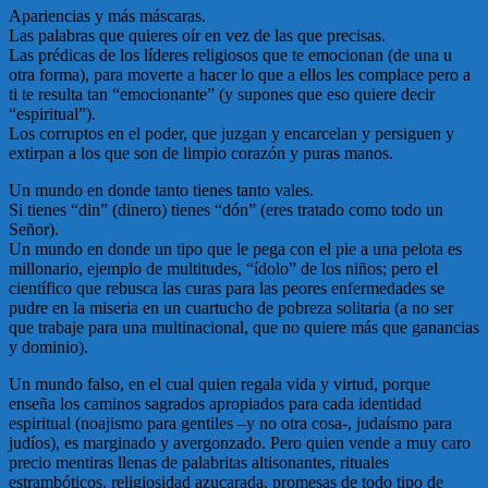
Apariencias y más máscaras.
Las palabras que quieres oír en vez de las que precisas.
Las prédicas de los líderes religiosos que te emocionan (de una u
otra forma), para moverte a hacer lo que a ellos les complace pero a
ti te resulta tan “emocionante” (y supones que eso quiere decir
“espiritual”).
Los corruptos en el poder, que juzgan y encarcelan y persiguen y
extirpan a los que son de limpio corazón y puras manos.
Un mundo en donde tanto tienes tanto vales.
Si tienes “din” (dinero) tienes “dón” (eres tratado como todo un
Señor).
Un mundo en donde un tipo que le pega con el pie a una pelota es
millonario, ejemplo de multitudes, “ídolo” de los niños; pero el
científico que rebusca las curas para las peores enfermedades se
pudre en la miseria en un cuartucho de pobreza solitaria (a no ser
que trabaje para una multinacional, que no quiere más que ganancias
y dominio).
Un mundo falso, en el cual quien regala vida y virtud, porque
enseña los caminos sagrados apropiados para cada identidad
espiritual (noajismo para gentiles –y no otra cosa-, judaísmo para
judíos), es marginado y avergonzado. Pero quien vende a muy caro
precio mentiras llenas de palabritas altisonantes, rituales
estrambóticos, religiosidad azucarada, promesas de todo tipo de