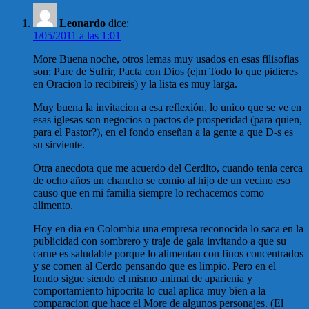
Leonardo
dice:
1/05/2011 a las 1:01
More Buena noche, otros lemas muy usados en esas filisofias
son: Pare de Sufrir, Pacta con Dios (ejm Todo lo que pidieres
en Oracion lo recibireis) y la lista es muy larga.
Muy buena la invitacion a esa reflexión, lo unico que se ve en
esas iglesas son negocios o pactos de prosperidad (para quien,
para el Pastor?), en el fondo enseñan a la gente a que D-s es
su sirviente.
Otra anecdota que me acuerdo del Cerdito, cuando tenia cerca
de ocho años un chancho se comio al hijo de un vecino eso
causo que en mi familia siempre lo rechacemos como
alimento.
Hoy en dia en Colombia una empresa reconocida lo saca en la
publicidad con sombrero y traje de gala invitando a que su
carne es saludable porque lo alimentan con finos concentrados
y se comen al Cerdo pensando que es limpio. Pero en el
fondo sigue siendo el mismo animal de aparienia y
comportamiento hipocrita lo cual aplica muy bien a la
comparacion que hace el More de algunos personajes. (El