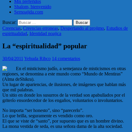
Mis preferidos
Shalom, bienvenido
Sernoajida.com
Buscar:
Creencias
,
Creencias erroneas
,
Despertando al projimo
,
Estudios de
espiritualidad
,
Identidad noajica
La “espiritualidad” popular
30/04/2011
Yehuda Ribco
14 comentarios
En el misticismo judío, a semejanza de misticismos en otras
regiones, se denomina a este mundo como “Mundo de Mentiras”
(Alma deShikra).
Un lugar de apariencias, de ilusiones, de imágenes que hablan más
que mil palabras.
Un sitio en donde los susurros de la verdad son apabullados por el
griterío ensordecedor de los engaños, voluntarios o involuntarios.
No importa “ser honesto”, sino “parecerlo”.
Lo que brilla, seguramente es vendido como oro.
El que se viste de “santo”, por supuesto que es un hombre divino.
La mona vestida de seda, es una señora dama de la alta sociedad.