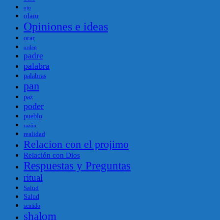
ojo
olam
Opiniones e ideas
orar
orden
padre
palabra
palabras
pan
paz
poder
pueblo
razón
realidad
Relacion con el projimo
Relación con Dios
Respuestas y Preguntas
ritual
Salud
Salud
sentido
shalom