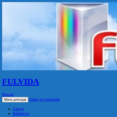
FULVIDA
Buscar
Saltar al contenido
Menú principal
Apoyo
Biblioteca