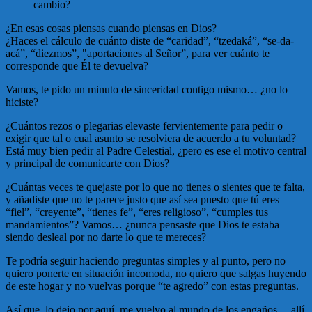
cambio?
¿En esas cosas piensas cuando piensas en Dios?
¿Haces el cálculo de cuánto diste de “caridad”, “tzedaká”, “se-da-
acá”, “diezmos”, "aportaciones al Señor”, para ver cuánto te
corresponde que Él te devuelva?
Vamos, te pido un minuto de sinceridad contigo mismo… ¿no lo
hiciste?
¿Cuántos rezos o plegarias elevaste fervientemente para pedir o
exigir que tal o cual asunto se resolviera de acuerdo a tu voluntad?
Está muy bien pedir al Padre Celestial, ¿pero es ese el motivo central
y principal de comunicarte con Dios?
¿Cuántas veces te quejaste por lo que no tienes o sientes que te falta,
y añadiste que no te parece justo que así sea puesto que tú eres
“fiel”, “creyente”, “tienes fe”, “eres religioso”, “cumples tus
mandamientos”? Vamos… ¿nunca pensaste que Dios te estaba
siendo desleal por no darte lo que te mereces?
Te podría seguir haciendo preguntas simples y al punto, pero no
quiero ponerte en situación incomoda, no quiero que salgas huyendo
de este hogar y no vuelvas porque “te agredo” con estas preguntas.
Así que, lo dejo por aquí, me vuelvo al mundo de los engaños… allí