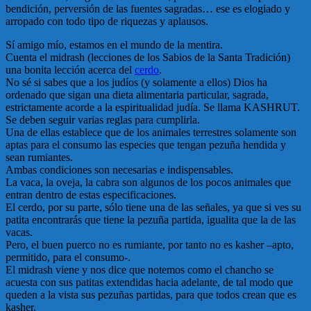
bendición, perversión de las fuentes sagradas… ese es elogiado y
arropado con todo tipo de riquezas y aplausos.
Sí amigo mío, estamos en el mundo de la mentira.
Cuenta el midrash (lecciones de los Sabios de la Santa Tradición)
una bonita lección acerca del
cerdo
.
No sé si sabes que a los judíos (y solamente a ellos) Dios ha
ordenado que sigan una dieta alimentaria particular, sagrada,
estrictamente acorde a la espiritualidad judía. Se llama KASHRUT.
Se deben seguir varias reglas para cumplirla.
Una de ellas establece que de los animales terrestres solamente son
aptas para el consumo las especies que tengan pezuña hendida y
sean rumiantes.
Ambas condiciones son necesarias e indispensables.
La vaca, la oveja, la cabra son algunos de los pocos animales que
entran dentro de estas especificaciones.
El cerdo, por su parte, sólo tiene una de las señales, ya que si ves su
patita encontrarás que tiene la pezuña partida, igualita que la de las
vacas.
Pero, el buen puerco no es rumiante, por tanto no es kasher –apto,
permitido, para el consumo-.
El midrash viene y nos dice que notemos como el chancho se
acuesta con sus patitas extendidas hacia adelante, de tal modo que
queden a la vista sus pezuñas partidas, para que todos crean que es
kasher.