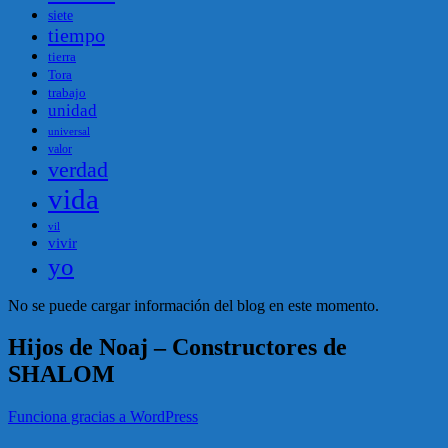
siete
tiempo
tierra
Tora
trabajo
unidad
universal
valor
verdad
vida
vil
vivir
yo
No se puede cargar información del blog en este momento.
Hijos de Noaj – Constructores de
SHALOM
Funciona gracias a WordPress