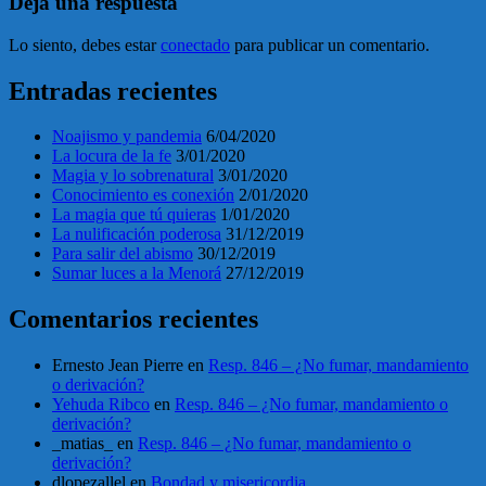
Deja una respuesta
Lo siento, debes estar
conectado
para publicar un comentario.
Entradas recientes
Noajismo y pandemia
6/04/2020
La locura de la fe
3/01/2020
Magia y lo sobrenatural
3/01/2020
Conocimiento es conexión
2/01/2020
La magia que tú quieras
1/01/2020
La nulificación poderosa
31/12/2019
Para salir del abismo
30/12/2019
Sumar luces a la Menorá
27/12/2019
Comentarios recientes
Ernesto Jean Pierre
en
Resp. 846 – ¿No fumar, mandamiento
o derivación?
Yehuda Ribco
en
Resp. 846 – ¿No fumar, mandamiento o
derivación?
_matias_
en
Resp. 846 – ¿No fumar, mandamiento o
derivación?
dlopezallel
en
Bondad y misericordia