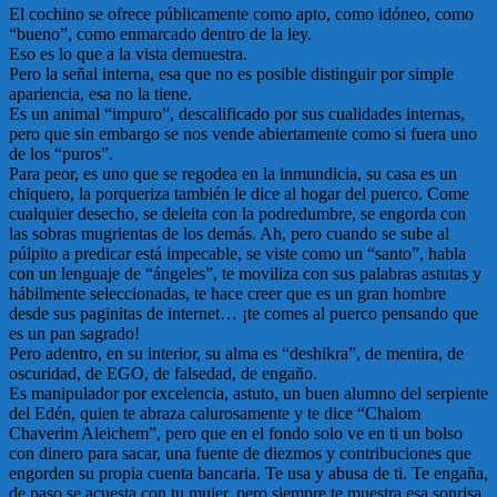
El cochino se ofrece públicamente como apto, como idóneo, como
“bueno”, como enmarcado dentro de la ley.
Eso es lo que a la vista demuestra.
Pero la señal interna, esa que no es posible distinguir por simple
apariencia, esa no la tiene.
Es un animal “impuro”, descalificado por sus cualidades internas,
pero que sin embargo se nos vende abiertamente como si fuera uno
de los “puros”.
Para peor, es uno que se regodea en la inmundicia, su casa es un
chiquero, la porqueriza también le dice al hogar del puerco. Come
cualquier desecho, se deleita con la podredumbre, se engorda con
las sobras mugrientas de los demás. Ah, pero cuando se sube al
púlpito a predicar está impecable, se viste como un “santo”, habla
con un lenguaje de “ángeles”, te moviliza con sus palabras astutas y
hábilmente seleccionadas, te hace creer que es un gran hombre
desde sus paginitas de internet… ¡te comes al puerco pensando que
es un pan sagrado!
Pero adentro, en su interior, su alma es “deshikra”, de mentira, de
oscuridad, de EGO, de falsedad, de engaño.
Es manipulador por excelencia, astuto, un buen alumno del serpiente
del Edén, quien te abraza calurosamente y te dice “Chalom
Chaverim Aleichem”, pero que en el fondo solo ve en ti un bolso
con dinero para sacar, una fuente de diezmos y contribuciones que
engorden su propia cuenta bancaria. Te usa y abusa de ti. Te engaña,
de paso se acuesta con tu mujer, pero siempre te muestra esa sonrisa