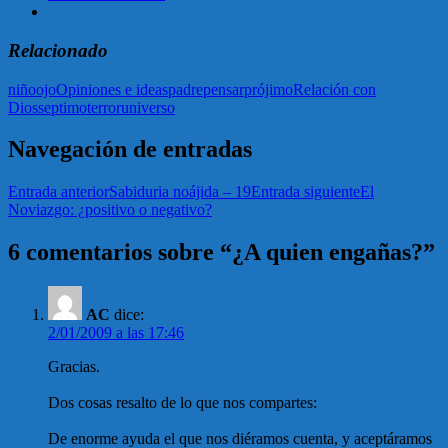
Relacionado
niño
ojo
Opiniones e ideas
padre
pensar
prójimo
Relación con
Dios
septimo
terror
universo
Navegación de entradas
Entrada anterior
Sabiduria noájida – 19
Entrada siguiente
El
Noviazgo: ¿positivo o negativo?
6 comentarios sobre “¿A quien engañas?”
AC
dice:
2/01/2009 a las 17:46
Gracias.
Dos cosas resalto de lo que nos compartes:
De enorme ayuda el que nos diéramos cuenta, y aceptáramos