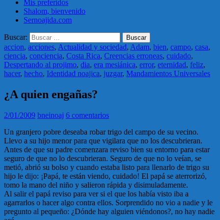
Mis preferidos
Shalom, bienvenido
Sernoajida.com
Buscar:
accion
,
acciones
,
Actualidad y sociedad
,
Adam
,
bien
,
campo
,
casa
,
ciencia
,
conciencia
,
Costa Rica
,
Creencias erroneas
,
cuidado
,
Despertando al projimo
,
dia
,
era mesiánica
,
error
,
eternidad
,
feliz
,
hacer
,
hecho
,
Identidad noajica
,
juzgar
,
Mandamientos Universales
¿A quien engañas?
2/01/2009
bneinoaj
6 comentarios
Un granjero pobre deseaba robar trigo del campo de su vecino.
Llevo a su hijo menor para que vigilara que no los descubrieran.
Antes de que su padre comenzara reviso bien su entorno para estar
seguro de que no lo descubrieran. Seguro de que no lo veían, se
metió, abrió su bolso y cuando estaba listo para llenarlo de trigo su
hijo le dijo: ¡Papá, te están viendo, cuidado! El papá se aterrorizó,
tomo la mano del niño y salieron rápida y disimuladamente.
Al salir el papá reviso para ver si el que los había visto iba a
agarrarlos o hacer algo contra ellos. Sorprendido no vio a nadie y le
pregunto al pequeño: ¿Dónde hay alguien viéndonos?, no hay nadie