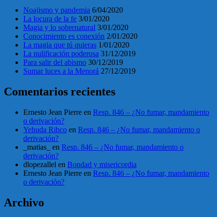
Noajismo y pandemia
6/04/2020
La locura de la fe
3/01/2020
Magia y lo sobrenatural
3/01/2020
Conocimiento es conexión
2/01/2020
La magia que tú quieras
1/01/2020
La nulificación poderosa
31/12/2019
Para salir del abismo
30/12/2019
Sumar luces a la Menorá
27/12/2019
Comentarios recientes
Ernesto Jean Pierre
en
Resp. 846 – ¿No fumar, mandamiento
o derivación?
Yehuda Ribco
en
Resp. 846 – ¿No fumar, mandamiento o
derivación?
_matias_
en
Resp. 846 – ¿No fumar, mandamiento o
derivación?
dlopezallel
en
Bondad y misericordia
Ernesto Jean Pierre
en
Resp. 846 – ¿No fumar, mandamiento
o derivación?
Archivo