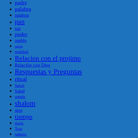
padre
palabra
palabras
pan
paz
poder
pueblo
razón
realidad
Relacion con el projimo
Relación con Dios
Respuestas y Preguntas
ritual
Salud
Salud
sentido
shalom
siete
tiempo
tierra
Tora
trabajo