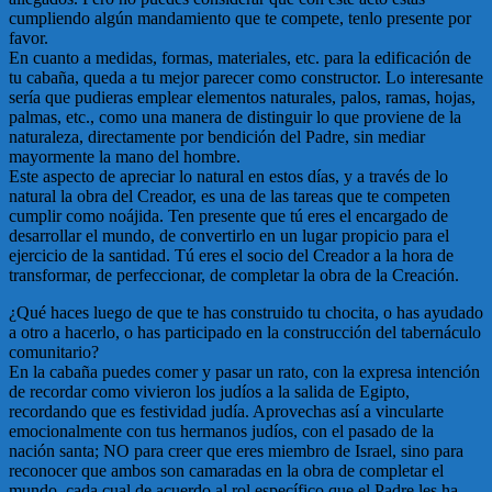
cumpliendo algún mandamiento que te compete, tenlo presente por
favor.
En cuanto a medidas, formas, materiales, etc. para la edificación de
tu cabaña, queda a tu mejor parecer como constructor. Lo interesante
sería que pudieras emplear elementos naturales, palos, ramas, hojas,
palmas, etc., como una manera de distinguir lo que proviene de la
naturaleza, directamente por bendición del Padre, sin mediar
mayormente la mano del hombre.
Este aspecto de apreciar lo natural en estos días, y a través de lo
natural la obra del Creador, es una de las tareas que te competen
cumplir como noájida. Ten presente que tú eres el encargado de
desarrollar el mundo, de convertirlo en un lugar propicio para el
ejercicio de la santidad. Tú eres el socio del Creador a la hora de
transformar, de perfeccionar, de completar la obra de la Creación.
¿Qué haces luego de que te has construido tu chocita, o has ayudado
a otro a hacerlo, o has participado en la construcción del tabernáculo
comunitario?
En la cabaña puedes comer y pasar un rato, con la expresa intención
de recordar como vivieron los judíos a la salida de Egipto,
recordando que es festividad judía. Aprovechas así a vincularte
emocionalmente con tus hermanos judíos, con el pasado de la
nación santa; NO para creer que eres miembro de Israel, sino para
reconocer que ambos son camaradas en la obra de completar el
mundo, cada cual de acuerdo al rol específico que el Padre les ha