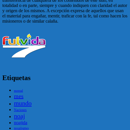
transferencia de cualquiera de los contenidos de este sitio, en
totalidad o en parte, siempre y cuando indiquen con claridad el autor
y origen de los mismos. A excepción expresa de aquellos que usan
el material para engañar, mentir, traficar con la fe, tal como hacen los
misioneros o de similar calaña.
Etiquetas
mental
mes
mundo
Naciones
noaj
noajida
noajismo