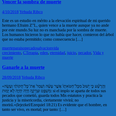
Vencer la sombra de muerte
4/10/2018
Yehuda Ribco
Este es un estudio en mérito a la elevación espiritual de mi querido
hermano Efraim Z”L, quien vence a la muerte aunque ya no ande
por este mundo.Su luz no es manchada por la sombra de muerte.
Los humanos hicieron lo que no había que hacer, comieron del árbol
que no estaba permitido; como consecuencia […]
muerte
paraiso
pecado
salvacion
vida
crecimiento
,
CTerapia
,
eden
,
eternidad
,
juicio
,
pecador
,
Vida y
muerte
Ganarle a la muerte
28/09/2018
Yehuda Ribco
«וְהָֽרָשָׁ֗ע כִּ֤י יָשׁוּב֙ מִכׇּל־חַטֹּאתָו֙ אֲשֶׁ֣ר עָשָׂ֔ה וְשָׁמַר֙ אֶת־כׇּל־חֻקוֹתַ֔י וְעָשָׂ֥ה
מִשְׁפָּ֖ט וּצְדָקָ֑ה חָיֹ֥ה יִֽחְיֶ֖ה לֹ֥א יָמֽוּת: si el impío se aparta de todos sus
pecados que cometió, guarda todos Mis estatutos y practica la
justicia y la misericordia, ciertamente vivirá; no
morirá.»(Iejezkel/Ezequiel 18:21) Es evidente que el hombre, en
tanto ser vivo, es mortal; por tanto: […]