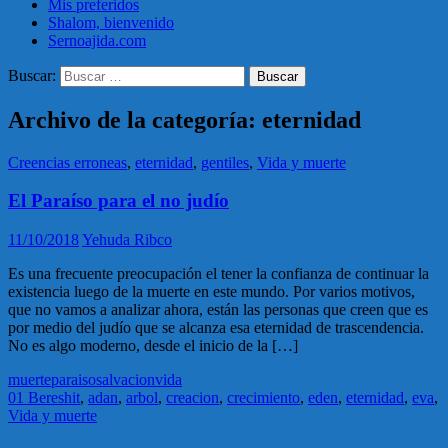
Mis preferidos
Shalom, bienvenido
Sernoajida.com
Buscar:
Archivo de la categoría: eternidad
Creencias erroneas
,
eternidad
,
gentiles
,
Vida y muerte
El Paraíso para el no judío
11/10/2018
Yehuda Ribco
Es una frecuente preocupación el tener la confianza de continuar la
existencia luego de la muerte en este mundo. Por varios motivos,
que no vamos a analizar ahora, están las personas que creen que es
por medio del judío que se alcanza esa eternidad de trascendencia.
No es algo moderno, desde el inicio de la […]
muerte
paraiso
salvacion
vida
01 Bereshit
,
adan
,
arbol
,
creacion
,
crecimiento
,
eden
,
eternidad
,
eva
,
Vida y muerte