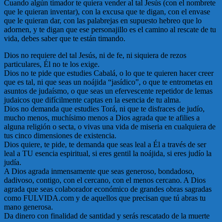
Cuando algún timador te quiera vender al tal Jesús (con el nombrete
que le quieran inventar), con la excusa que te digan, con el envase
que le quieran dar, con las palabrejas en supuesto hebreo que lo
adornen, y te digan que ese personajillo es el camino al rescate de tu
vida, debes saber que te están timando.
Dios no requiere del tal Jesús, ni de fe, ni siquiera de rezos
particulares, Él no te los exige.
Dios no te pide que estudies Cabalá, o lo que te quieren hacer creer
que es tal, ni que seas un noájida “jasídico”, o que te entrometas en
asuntos de judaísmo, o que seas un efervescente repetidor de lemas
judaicos que difícilmente captas en la esencia de tu alma.
Dios no demanda que estudies Torá, ni que te disfraces de judío,
mucho menos, muchísimo menos a Dios agrada que te afilies a
alguna religión o secta, o vivas una vida de miseria en cualquiera de
tus cinco dimensiones de existencia.
Dios quiere, te pide, te demanda que seas leal a Él a través de ser
leal a TU esencia espiritual, si eres gentil la noájida, si eres judío la
judía.
A Dios agrada inmensamente que seas generoso, bondadoso,
dadivoso, contigo, con el cercano, con el menos cercano. A Dios
agrada que seas colaborador económico de grandes obras sagradas
como FULVIDA.com y de aquellos que precisan que tú abras tu
mano generosa.
Da dinero con finalidad de santidad y serás rescatado de la muerte