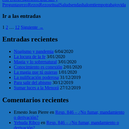
Preguntas
rezo
Rezos
Rezos
ritual
Salud
senda
shalom
tiempo
trabajo
vida
Ir a las entradas
1
2
…
12
Siguiente →
Entradas recientes
Noajismo y pandemia
6/04/2020
La locura de la fe
3/01/2020
Magia y lo sobrenatural
3/01/2020
Conocimiento es conexión
2/01/2020
La magia que tú quieras
1/01/2020
La nulificación poderosa
31/12/2019
Para salir del abismo
30/12/2019
Sumar luces a la Menorá
27/12/2019
Comentarios recientes
Ernesto Jean Pierre
en
Resp. 846 – ¿No fumar, mandamiento
o derivación?
Yehuda Ribco
en
Resp. 846 – ¿No fumar, mandamiento o
derivación?