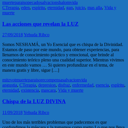
muerte
paraiso
pecado
salvacion
shalom
vida
CTerapia
,
eden
,
espíritu
,
eternidad
,
gan
,
juicio
,
mas alla
,
Vida y
muerte
Las acciones que revelan la LUZ
27/09/2018
Yehuda Ribco
Somos NESHAMÁ, un Yo Esencial que es chispa de la Divinidad.
Estamos de paso por este mundo, para obtener experiencias, para
llenarnos de conocimiento práctico y emocional, que brinde al
conocimiento teórico pleno una cualidad superior. Mientras vivimos
en este mundo vamos … Si quieres profundizar en el tema, de
manera gratis y libre, sigue […]
mitzvot
muerte
paraiso
recompensa
salvacion
vida
angustia
,
CTerapia
,
depresion
,
disfraz
,
enfermedad
,
esencia
,
espíritu
,
eternidad
,
existencia
,
mascara
,
Vida y muerte
Chispa de la LUZ DIVINA
11/09/2018
Yehuda Ribco
Uno de los más terribles problemas que padecemos es que
confundimos la máscara y la tomamos como rostro.Lo que nos lleva