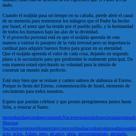
dado.
Cuando el noájida pasa un tiempo en su cabaña, puede abrir el canal
de su memoria para rememorar los milagros que el Padre ha hecho
por Israel, el amor que ha tenido por el pueblo judío, y la hermandad
de todos los humanos bajo las alas de la divinidad.
Y el provecho personal está en que el noájida aprenda de esta
manera a valorar lo pasajero de la vida terrenal pero su importancia
cardinal para adquirir buenos frutos para gozar en su eternidad.
Que el noájida aprenda el valor de cada cosa, dejando en segundo
plano a lo secundario para que predomine lo realmente principal, De
esta manera estará ejercitando su voluntad para la misión de
construir un mundo más perfecto.
Está muy bien que se reúnan y canten salmos de alabanza al Eterno.
Porque es fiesta del Eterno, conmemoración de Israel, momento de
crecimiento para todos nosotros.
Espero que puedas celebrar y que pronto peregrinemos juntos hasta
Sión, a venerar al Santo.
mes
mila
milagro
milagros
mundo
Naciones
natural
obra
ocio
olam
orar
padr
Shavuot
Sucot
presente
pueblo
pureza
reconocer
ritual
sacerdote
salmo
salmos
santi
acto
,
actos
,
Adam
,
agro
,
alcance
,
alma
,
arrepentimiento
,
atentado
,