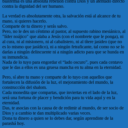
blasfemia es una absoluta rebelión contra Dios y un atentado directo
contra la dignidad del ser humano.
La verdad es absolutamente otra, la salvación está al alcance de tu
mano, si quieres hacerlo.
Comparte de tu dinero y serás salvo.
Pero, no le des un céntimo al pastor, al supuesto rabino mesiánico, al
"líder noájico" que alaba a Jesús (con el nombrete que le ponga), ni
al cura, ni al misionero, ni al cabalistero, ni al títere jasideo (que no
es lo mismo que jasídico), ni a ningún fetraficante, tal como no se lo
darías a ningún delincuente ni a ningún adicto para que se hunda en
su inmundicia.
Nada de lo tuyo para engordar el “lado oscuro”, pues cada centavo
que le das a ellos es una gruesa mancha en tu alma en la eternidad.
Pero, sí abre tu mano y comparte de lo tuyo con aquellos que
fortalecen la difusión de la luz, el mejoramiento del mundo, la
construcción del shalom.
Cada monedita que compartas, que inviertas en el lado de la luz,
será una fortuna de placer y bendición para tu vida aquí y en la
eternidad.
Das, te asocias con la causa de de redimir al mundo, de ser socio de
Dios y a cambio te dan multiplicado varias veces.
Dona tu dinero a quien se lo debes dar, según aprendiste de la
parashá hoy.