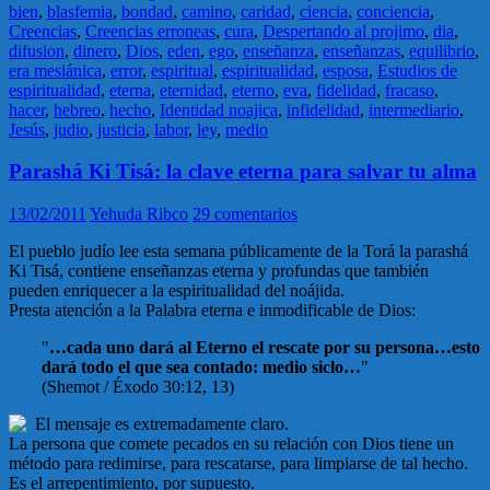
bien
,
blasfemia
,
bondad
,
camino
,
caridad
,
ciencia
,
conciencia
,
Creencias
,
Creencias erroneas
,
cura
,
Despertando al projimo
,
dia
,
difusion
,
dinero
,
Dios
,
eden
,
ego
,
enseñanza
,
enseñanzas
,
equilibrio
,
era mesiánica
,
error
,
espiritual
,
espiritualidad
,
esposa
,
Estudios de
espiritualidad
,
eterna
,
eternidad
,
eterno
,
eva
,
fidelidad
,
fracaso
,
hacer
,
hebreo
,
hecho
,
Identidad noajica
,
infidelidad
,
intermediario
,
Jesús
,
judio
,
justicia
,
labor
,
ley
,
medio
Parashá Ki Tisá: la clave eterna para salvar tu alma
13/02/2011
Yehuda Ribco
29 comentarios
El pueblo judío lee esta semana públicamente de la Torá la parashá
Ki Tisá, contiene enseñanzas eterna y profundas que también
pueden enriquecer a la espiritualidad del noájida.
Presta atención a la Palabra eterna e inmodificable de Dios:
"
…cada uno dará al Eterno el rescate por su persona…esto
dará todo el que sea contado: medio siclo…
"
(Shemot / Éxodo 30:12, 13)
El mensaje es extremadamente claro.
La persona que comete pecados en su relación con Dios tiene un
método para redimirse, para rescatarse, para limpiarse de tal hecho.
Es el arrepentimiento, por supuesto.