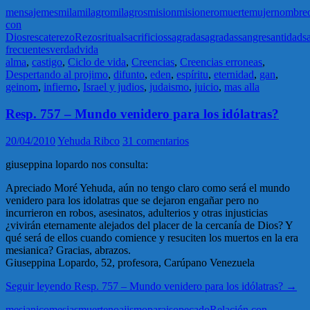
mensaje
mes
mila
milagro
milagros
mision
misionero
muerte
mujer
nombre
con
Dios
rescate
rezo
Rezos
ritual
sacrificios
sagrada
sagradas
sangre
santidad
s
frecuentes
verdad
vida
alma
,
castigo
,
Ciclo de vida
,
Creencias
,
Creencias erroneas
,
Despertando al projimo
,
difunto
,
eden
,
espíritu
,
eternidad
,
gan
,
geinom
,
infierno
,
Israel y judios
,
judaismo
,
juicio
,
mas alla
Resp. 757 – Mundo venidero para los idólatras?
20/04/2010
Yehuda Ribco
31 comentarios
giuseppina lopardo nos consulta:
Apreciado Moré Yehuda, aún no tengo claro como será el mundo
venidero para los idolatras que se dejaron engañar pero no
incurrieron en robos, asesinatos, adulterios y otras injusticias
¿vivirán eternamente alejados del placer de la cercanía de Dios? Y
qué será de ellos cuando comience y resuciten los muertos en la era
mesianica? Gracias, abrazos.
Giuseppina Lopardo, 52, profesora, Carúpano Venezuela
Seguir leyendo
Resp. 757 – Mundo venidero para los idólatras?
→
mesianico
mesias
muerte
noajismo
paraiso
pecado
Relación con