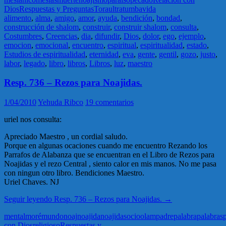
Dios
Respuestas y Preguntas
Tora
ultratumba
vida
alimento
,
alma
,
amigo
,
amor
,
ayuda
,
bendición
,
bondad
,
construcción de shalom
,
construir
,
construir shalom
,
consulta
,
Costumbres
,
Creencias
,
dia
,
difundir
,
Dios
,
dolor
,
ego
,
ejemplo
,
emocion
,
emocional
,
encuentro
,
espiritual
,
espiritualidad
,
estado
,
Estudios de espiritualidad
,
eternidad
,
eva
,
gente
,
gentil
,
gozo
,
justo
,
labor
,
legado
,
libro
,
libros
,
Libros
,
luz
,
maestro
Resp. 736 – Rezos para Noajidas.
1/04/2010
Yehuda Ribco
19 comentarios
uriel nos consulta:
Apreciado Maestro , un cordial saludo.
Porque en algunas ocaciones cuando me encuentro Rezando los
Parrafos de Alabanza que se encuentran en el Libro de Rezos para
Noajidas y el rezo Central , siento calor en mis manos. No me pasa
con ningun otro libro. Bendiciones Maestro.
Uriel Chaves. NJ
Seguir leyendo
Resp. 736 – Rezos para Noajidas.
→
mental
moré
mundo
noaj
noajida
noajidas
ocio
olam
padre
palabra
palabras
con Dios
religioso
Respuestas y