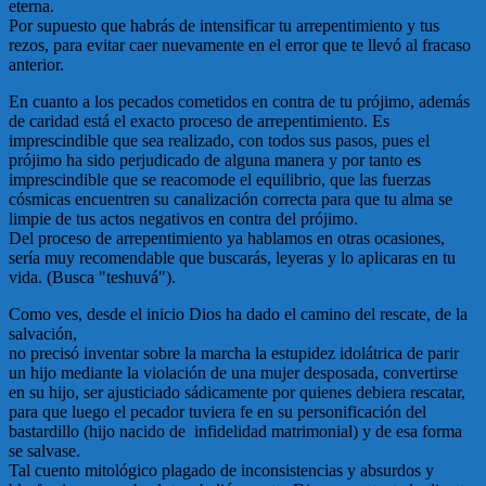
eterna.
Por supuesto que habrás de intensificar tu arrepentimiento y tus
rezos, para evitar caer nuevamente en el error que te llevó al fracaso
anterior.
En cuanto a los pecados cometidos en contra de tu prójimo, además
de caridad está el exacto proceso de arrepentimiento. Es
imprescindible que sea realizado, con todos sus pasos, pues el
prójimo ha sido perjudicado de alguna manera y por tanto es
imprescindible que se reacomode el equilibrio, que las fuerzas
cósmicas encuentren su canalización correcta para que tu alma se
limpie de tus actos negativos en contra del prójimo.
Del proceso de arrepentimiento ya hablamos en otras ocasiones,
sería muy recomendable que buscarás, leyeras y lo aplicaras en tu
vida. (Busca "teshuvá").
Como ves, desde el inicio Dios ha dado el camino del rescate, de la
salvación,
no precisó inventar sobre la marcha la estupidez idolátrica de parir
un hijo mediante la violación de una mujer desposada, convertirse
en su hijo, ser ajusticiado sádicamente por quienes debiera rescatar,
para que luego el pecador tuviera fe en su personificación del
bastardillo (hijo nacido de infidelidad matrimonial) y de esa forma
se salvase.
Tal cuento mitológico plagado de inconsistencias y absurdos y