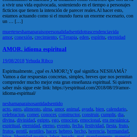
a vivir una vida equivocada, sosteniendo en el tiempo a personajes
ficticios que tienen la intención de parecer reales.Al hacer esto,
estamos actuando como si el mundo fuera un enorme escenario, con
un … […]
muerte
neshama
paraiso
personalidad
sentido
trascendencia
vida
amor
,
conexión
,
crecimiento
,
CTerapia
,
eden
,
espíritu
,
eternidad
AMOR, idioma espiritual
19/08/2018
Yehuda Ribco
Espiritualmente, ¿qué es AMOR?¿Y qué significa NESHAMÁ?
Vamos a dar respuestas concretas, simples, breves que nos permitan
comprender mucho mejor esta gran enseñanza espiritual. Si quieres
saber más sigue este link: https://yespiritual.com/2018/08/19/amor-
idioma-espiritual/
neshama
paraiso
santidad
sentido
acto
,
agro
,
alimento
,
alma
,
amor
,
animal
,
ayuda
,
bien
,
calendario
,
celebracion
,
comer
,
conocer
,
constructor
,
construir
,
cumplir
,
dia
,
divina
,
divinidad
,
egipto
,
ego
,
emocion
,
emocional
,
era mesiánica
,
espiritual
,
eternidad
,
eterno
,
evento
,
fecha
,
festividad
,
fiesta
,
fruto
,
frutos
,
gentil
,
gentiles
,
hacer
,
hebreo
,
hecho
,
herencia
,
hermandad
,
hijos
,
Identidad noajica
,
labor
,
legado
,
mal
,
mandamiento
,
material