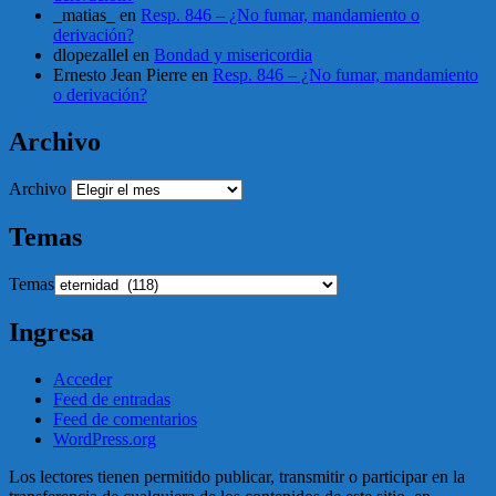
_matias_
en
Resp. 846 – ¿No fumar, mandamiento o
derivación?
dlopezallel
en
Bondad y misericordia
Ernesto Jean Pierre
en
Resp. 846 – ¿No fumar, mandamiento
o derivación?
Archivo
Archivo
Temas
Temas
Ingresa
Acceder
Feed de entradas
Feed de comentarios
WordPress.org
Los lectores tienen permitido publicar, transmitir o participar en la