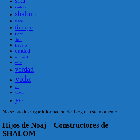
Salud
sentido
shalom
siete
tiempo
tierra
Tora
trabajo
unidad
universal
valor
verdad
vida
vil
vivir
yo
No se puede cargar información del blog en este momento.
Hijos de Noaj – Constructores de
SHALOM