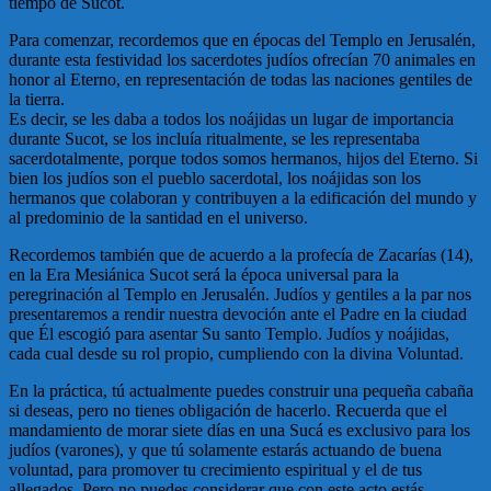
tiempo de Sucot.
Para comenzar, recordemos que en épocas del Templo en Jerusalén,
durante esta festividad los sacerdotes judíos ofrecían 70 animales en
honor al Eterno, en representación de todas las naciones gentiles de
la tierra.
Es decir, se les daba a todos los noájidas un lugar de importancia
durante Sucot, se los incluía ritualmente, se les representaba
sacerdotalmente, porque todos somos hermanos, hijos del Eterno. Si
bien los judíos son el pueblo sacerdotal, los noájidas son los
hermanos que colaboran y contribuyen a la edificación del mundo y
al predominio de la santidad en el universo.
Recordemos también que de acuerdo a la profecía de Zacarías (14),
en la Era Mesiánica Sucot será la época universal para la
peregrinación al Templo en Jerusalén. Judíos y gentiles a la par nos
presentaremos a rendir nuestra devoción ante el Padre en la ciudad
que Él escogió para asentar Su santo Templo. Judíos y noájidas,
cada cual desde su rol propio, cumpliendo con la divina Voluntad.
En la práctica, tú actualmente puedes construir una pequeña cabaña
si deseas, pero no tienes obligación de hacerlo. Recuerda que el
mandamiento de morar siete días en una Sucá es exclusivo para los
judíos (varones), y que tú solamente estarás actuando de buena
voluntad, para promover tu crecimiento espiritual y el de tus
allegados. Pero no puedes considerar que con este acto estás