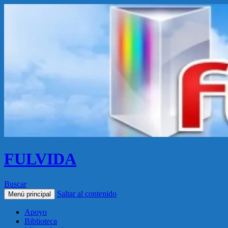
FULVIDA
Buscar
Saltar al contenido
Menú principal
Apoyo
Biblioteca