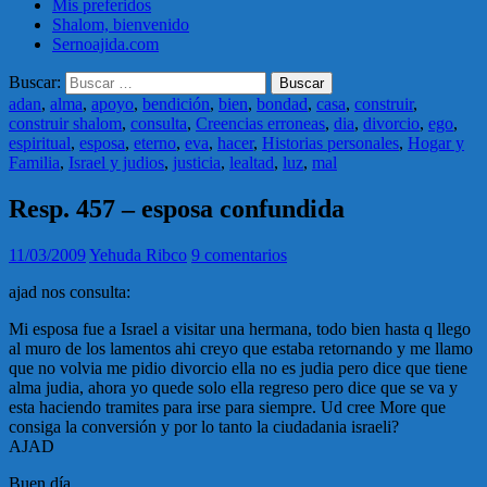
Mis preferidos
Shalom, bienvenido
Sernoajida.com
Buscar:
adan
,
alma
,
apoyo
,
bendición
,
bien
,
bondad
,
casa
,
construir
,
construir shalom
,
consulta
,
Creencias erroneas
,
dia
,
divorcio
,
ego
,
espiritual
,
esposa
,
eterno
,
eva
,
hacer
,
Historias personales
,
Hogar y
Familia
,
Israel y judios
,
justicia
,
lealtad
,
luz
,
mal
Resp. 457 – esposa confundida
11/03/2009
Yehuda Ribco
9 comentarios
ajad nos consulta:
Mi esposa fue a Israel a visitar una hermana, todo bien hasta q llego
al muro de los lamentos ahi creyo que estaba retornando y me llamo
que no volvia me pidio divorcio ella no es judia pero dice que tiene
alma judia, ahora yo quede solo ella regreso pero dice que se va y
esta haciendo tramites para irse para siempre. Ud cree More que
consiga la conversión y por lo tanto la ciudadania israeli?
AJAD
Buen día.