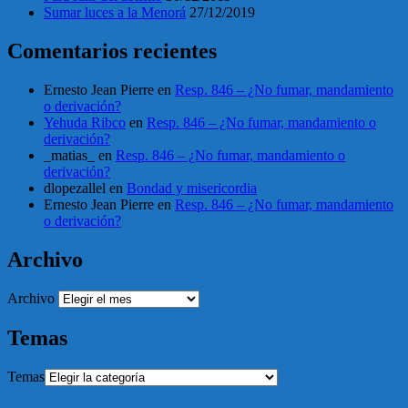
Sumar luces a la Menorá
27/12/2019
Comentarios recientes
Ernesto Jean Pierre
en
Resp. 846 – ¿No fumar, mandamiento
o derivación?
Yehuda Ribco
en
Resp. 846 – ¿No fumar, mandamiento o
derivación?
_matias_
en
Resp. 846 – ¿No fumar, mandamiento o
derivación?
dlopezallel
en
Bondad y misericordia
Ernesto Jean Pierre
en
Resp. 846 – ¿No fumar, mandamiento
o derivación?
Archivo
Archivo
Temas
Temas