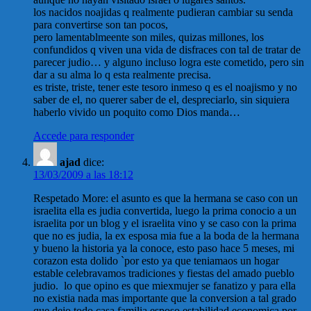
los nacidos noajidas q realmente pudieran cambiar su senda
para convertirse son tan pocos,
pero lamentablmeente son miles, quizas millones, los
confundidos q viven una vida de disfraces con tal de tratar de
parecer judio… y alguno incluso logra este cometido, pero sin
dar a su alma lo q esta realmente precisa.
es triste, triste, tener este tesoro inmeso q es el noajismo y no
saber de el, no querer saber de el, despreciarlo, sin siquiera
haberlo vivido un poquito como Dios manda…
Accede para responder
ajad
dice:
13/03/2009 a las 18:12
Respetado More: el asunto es que la hermana se caso con un
israelita ella es judia convertida, luego la prima conocio a un
israelita por un blog y el israelita vino y se caso con la prima
que no es judia, la ex esposa mia fue a la boda de la hermana
y bueno la historia ya la conoce, esto paso hace 5 meses, mi
corazon esta dolido `por esto ya que teniamaos un hogar
estable celebravamos tradiciones y fiestas del amado pueblo
judio. lo que opino es que miexmujer se fanatizo y para ella
no existia nada mas importante que la conversion a tal grado
que dejo todo casa familia esposo estabilidad economica por