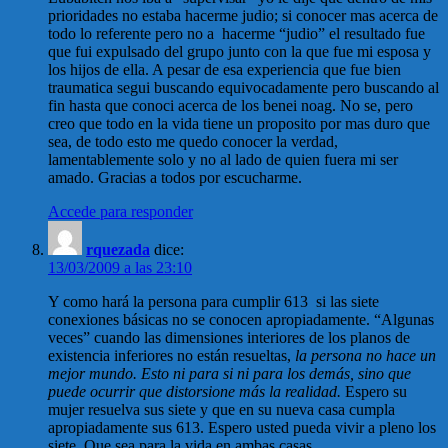
prioridades no estaba hacerme judio; si conocer mas acerca de
todo lo referente pero no a hacerme “judio” el resultado fue
que fui expulsado del grupo junto con la que fue mi esposa y
los hijos de ella. A pesar de esa experiencia que fue bien
traumatica segui buscando equivocadamente pero buscando al
fin hasta que conoci acerca de los benei noag. No se, pero
creo que todo en la vida tiene un proposito por mas duro que
sea, de todo esto me quedo conocer la verdad,
lamentablemente solo y no al lado de quien fuera mi ser
amado. Gracias a todos por escucharme.
Accede para responder
rquezada
dice:
13/03/2009 a las 23:10
Y como hará la persona para cumplir 613 si las siete
conexiones básicas no se conocen apropiadamente. “Algunas
veces” cuando las dimensiones interiores de los planos de
existencia inferiores no están resueltas,
la persona no hace un
mejor mundo. Esto ni para si ni para los demás, sino que
puede ocurrir que distorsione más la realidad.
Espero su
mujer resuelva sus siete y que en su nueva casa cumpla
apropiadamente sus 613. Espero usted pueda vivir a pleno los
siete. Que sea para la vida en ambas casas.