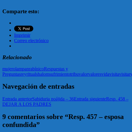
Comparte esto:
Imprimir
Correo electrónico
Relacionado
mujer
olam
pan
rabínico
Respuestas y
Preguntas
rey
ritual
shalom
sufrimiento
tribu
valor
valores
vida
visita
visitar
Navegación de entradas
Entrada anterior
Sabiduria noájida – 36
Entrada siguiente
Resp. 458 –
DEJAR A LOS PADRES
9 comentarios sobre “Resp. 457 – esposa
confundida”