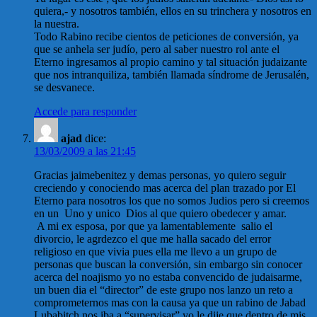
quiera,- y nosotros también, ellos en su trinchera y nosotros en
la nuestra.
Todo Rabino recibe cientos de peticiones de conversión, ya
que se anhela ser judío, pero al saber nuestro rol ante el
Eterno ingresamos al propio camino y tal situación judaizante
que nos intranquiliza, también llamada síndrome de Jerusalén,
se desvanece.
Accede para responder
ajad
dice:
13/03/2009 a las 21:45
Gracias jaimebenitez y demas personas, yo quiero seguir
creciendo y conociendo mas acerca del plan trazado por El
Eterno para nosotros los que no somos Judios pero si creemos
en un Uno y unico Dios al que quiero obedecer y amar.
A mi ex esposa, por que ya lamentablemente salio el
divorcio, le agrdezco el que me halla sacado del error
religioso en que vivia pues ella me llevo a un grupo de
personas que buscan la conversión, sin embargo sin conocer
acerca del noajismo yo no estaba convencido de judaisarme,
un buen dia el “director” de este grupo nos lanzo un reto a
comprometernos mas con la causa ya que un rabino de Jabad
Lubabitch nos iba a “supervisar” yo le dije que dentro de mis