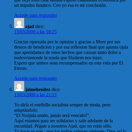
un impulso fanatico. Ceo yo esa es mi conclusión.
Accede para responder
ajad
dice:
13/03/2009 a las 18:25
Gracias rquezada por tu opinion y gracias a More por sus
deseos de bendicion y por esa reflexion final que apunta ojala
que aprendamos de estos hechos que causan tanto dolor a
nodesviarnosde la senda que Hashem nos trazo.
Espero que ambos sean recompensados en esta vida por El
Eterno.
Accede para responder
jaimebenitez
dice:
13/03/2009 a las 21:13
Yo diría el estribillo socialista semper de moda, pero
adaptándolo:
“El Noájida unido, jamás será vencido!”.
Aquí estamos para ser solidarios y salir adelante de la
oscuridad. Pégate a nosotros Ajad, que no estás sólo.
Tu lugar es este ; que los judíos salieran adelante- Dios así lo