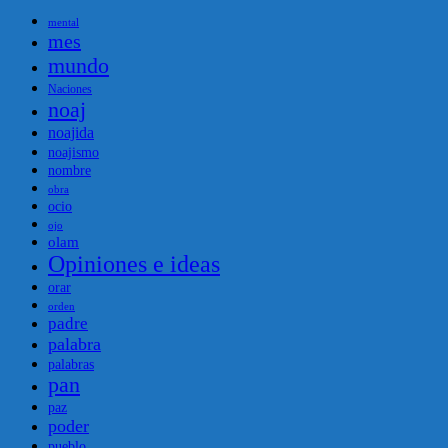
mental
mes
mundo
Naciones
noaj
noajida
noajismo
nombre
obra
ocio
ojo
olam
Opiniones e ideas
orar
orden
padre
palabra
palabras
pan
paz
poder
pueblo