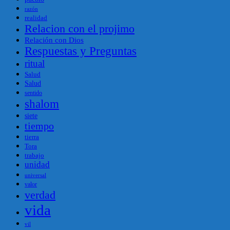
razón
realidad
Relacion con el projimo
Relación con Dios
Respuestas y Preguntas
ritual
Salud
Salud
sentido
shalom
siete
tiempo
tierra
Tora
trabajo
unidad
universal
valor
verdad
vida
vil