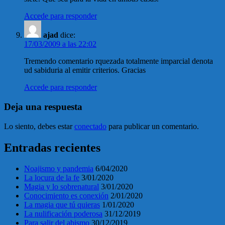
Accede para responder
ajad
dice:
17/03/2009 a las 22:02
Tremendo comentario rquezada totalmente imparcial denota
ud sabiduria al emitir criterios. Gracias
Accede para responder
Deja una respuesta
Lo siento, debes estar
conectado
para publicar un comentario.
Entradas recientes
Noajismo y pandemia
6/04/2020
La locura de la fe
3/01/2020
Magia y lo sobrenatural
3/01/2020
Conocimiento es conexión
2/01/2020
La magia que tú quieras
1/01/2020
La nulificación poderosa
31/12/2019
Para salir del abismo
30/12/2019