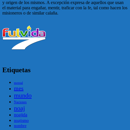
y origen de los mismos. A excepción expresa de aquellos que usan
el material para engañar, mentir, traficar con la fe, tal como hacen los
misioneros o de similar calaña.
Etiquetas
mental
mes
mundo
Naciones
noaj
noajida
noajismo
nombre