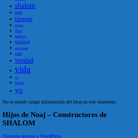
shalom
siete
tiempo
tierra
Tora
trabajo
unidad
universal
valor
verdad
vida
vil
vivir
yo
No se puede cargar información del blog en este momento.
Hijos de Noaj – Constructores de
SHALOM
Funciona gracias a WordPress