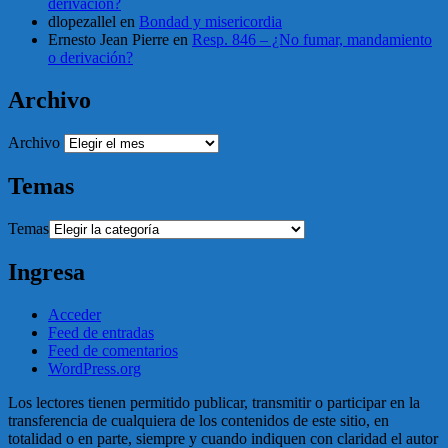
derivación?
dlopezallel
en
Bondad y misericordia
Ernesto Jean Pierre
en
Resp. 846 – ¿No fumar, mandamiento
o derivación?
Archivo
Archivo
Temas
Temas
Ingresa
Acceder
Feed de entradas
Feed de comentarios
WordPress.org
Los lectores tienen permitido publicar, transmitir o participar en la
transferencia de cualquiera de los contenidos de este sitio, en
totalidad o en parte, siempre y cuando indiquen con claridad el autor