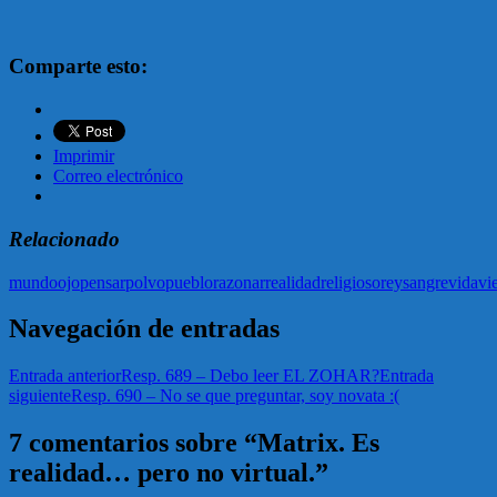
Comparte esto:
Imprimir
Correo electrónico
Relacionado
mundo
ojo
pensar
polvo
pueblo
razonar
realidad
religioso
rey
sangre
vida
vi
Navegación de entradas
Entrada anterior
Resp. 689 – Debo leer EL ZOHAR?
Entrada
siguiente
Resp. 690 – No se que preguntar, soy novata :(
7 comentarios sobre “Matrix. Es
realidad… pero no virtual.”