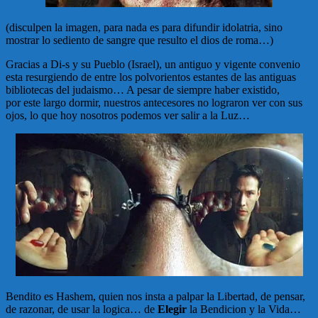
(disculpen la imagen, para nada es para difundir idolatria, sino
mostrar lo sediento de sangre que resulto el dios de roma…)
Gracias a Di-s y su Pueblo (Israel), un antiguo y vigente convenio
esta resurgiendo de entre los polvorientos estantes de las antiguas
bibliotecas del judaismo… A pesar de siempre haber existido,
por este largo dormir, nuestros antecesores no lograron ver con sus
ojos, lo que hoy nosotros podemos ver salir a la Luz…
Bendito es Hashem, quien nos insta a palpar la Libertad, de pensar,
de razonar, de usar la logica… de
Elegir
la Bendicion y la Vida…