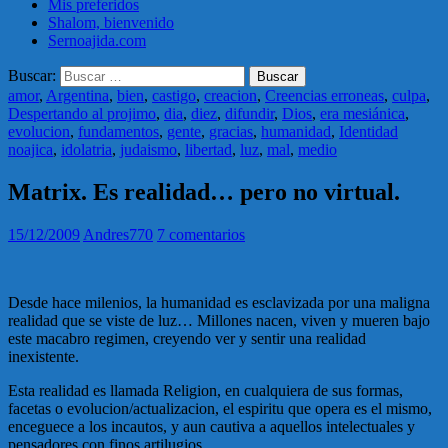
Mis preferidos
Shalom, bienvenido
Sernoajida.com
Buscar:
amor
,
Argentina
,
bien
,
castigo
,
creacion
,
Creencias erroneas
,
culpa
,
Despertando al projimo
,
dia
,
diez
,
difundir
,
Dios
,
era mesiánica
,
evolucion
,
fundamentos
,
gente
,
gracias
,
humanidad
,
Identidad
noajica
,
idolatria
,
judaismo
,
libertad
,
luz
,
mal
,
medio
Matrix. Es realidad… pero no virtual.
15/12/2009
Andres770
7 comentarios
Desde hace milenios, la humanidad es esclavizada por una maligna
realidad que se viste de luz… Millones nacen, viven y mueren bajo
este macabro regimen, creyendo ver y sentir una realidad
inexistente.
Esta realidad es llamada Religion, en cualquiera de sus formas,
facetas o evolucion/actualizacion, el espiritu que opera es el mismo,
enceguece a los incautos, y aun cautiva a aquellos intelectuales y
pensadores con finos artilugios…