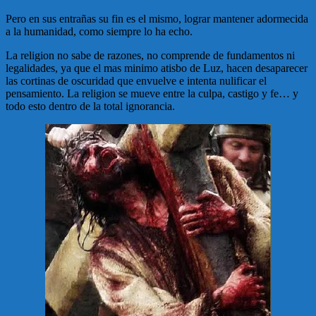
Pero en sus entrañas su fin es el mismo, lograr mantener adormecida
a la humanidad, como siempre lo ha echo.
La religion no sabe de razones, no comprende de fundamentos ni
legalidades, ya que el mas minimo atisbo de Luz, hacen desaparecer
las cortinas de oscuridad que envuelve e intenta nulificar el
pensamiento. La religion se mueve entre la culpa, castigo y fe… y
todo esto dentro de la total ignorancia.