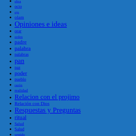
obra
ocio
ojo
olam
Opiniones e ideas
orar
orden
padre
palabra
palabras
pan
paz
poder
pueblo
razón
realidad
Relacion con el projimo
Relación con Dios
Respuestas y Preguntas
ritual
Salud
Salud
sentido