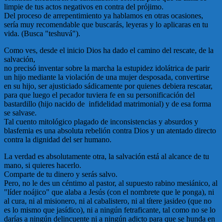
limpie de tus actos negativos en contra del prójimo.
Del proceso de arrepentimiento ya hablamos en otras ocasiones,
sería muy recomendable que buscarás, leyeras y lo aplicaras en tu
vida. (Busca "teshuvá").
Como ves, desde el inicio Dios ha dado el camino del rescate, de la
salvación,
no precisó inventar sobre la marcha la estupidez idolátrica de parir
un hijo mediante la violación de una mujer desposada, convertirse
en su hijo, ser ajusticiado sádicamente por quienes debiera rescatar,
para que luego el pecador tuviera fe en su personificación del
bastardillo (hijo nacido de infidelidad matrimonial) y de esa forma
se salvase.
Tal cuento mitológico plagado de inconsistencias y absurdos y
blasfemia es una absoluta rebelión contra Dios y un atentado directo
contra la dignidad del ser humano.
La verdad es absolutamente otra, la salvación está al alcance de tu
mano, si quieres hacerlo.
Comparte de tu dinero y serás salvo.
Pero, no le des un céntimo al pastor, al supuesto rabino mesiánico, al
"líder noájico" que alaba a Jesús (con el nombrete que le ponga), ni
al cura, ni al misionero, ni al cabalistero, ni al títere jasideo (que no
es lo mismo que jasídico), ni a ningún fetraficante, tal como no se lo
darías a ningún delincuente ni a ningún adicto para que se hunda en