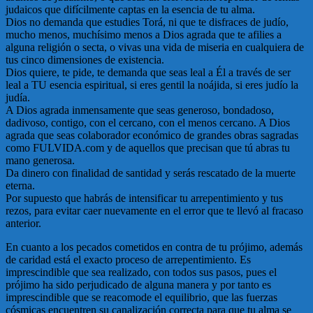
judaicos que difícilmente captas en la esencia de tu alma.
Dios no demanda que estudies Torá, ni que te disfraces de judío,
mucho menos, muchísimo menos a Dios agrada que te afilies a
alguna religión o secta, o vivas una vida de miseria en cualquiera de
tus cinco dimensiones de existencia.
Dios quiere, te pide, te demanda que seas leal a Él a través de ser
leal a TU esencia espiritual, si eres gentil la noájida, si eres judío la
judía.
A Dios agrada inmensamente que seas generoso, bondadoso,
dadivoso, contigo, con el cercano, con el menos cercano. A Dios
agrada que seas colaborador económico de grandes obras sagradas
como FULVIDA.com y de aquellos que precisan que tú abras tu
mano generosa.
Da dinero con finalidad de santidad y serás rescatado de la muerte
eterna.
Por supuesto que habrás de intensificar tu arrepentimiento y tus
rezos, para evitar caer nuevamente en el error que te llevó al fracaso
anterior.
En cuanto a los pecados cometidos en contra de tu prójimo, además
de caridad está el exacto proceso de arrepentimiento. Es
imprescindible que sea realizado, con todos sus pasos, pues el
prójimo ha sido perjudicado de alguna manera y por tanto es
imprescindible que se reacomode el equilibrio, que las fuerzas
cósmicas encuentren su canalización correcta para que tu alma se