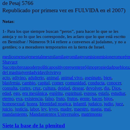
de Pesaj 5766
Republicado por primera vez en FULVIDA en el 2007)
Notas
:
1- Para los que siempre buscan “peros”, para hacer lo que se les
antoja y no lo que les corresponde, les aclaro que lo que está escrito
en Bemidbar / Números 9:14 refiere a conversos al judaísmo, y no a
gentiles; o a moradores temporarios en la tierra de Israel.
medios
mensaje
mental
mes
mila
milagro
milagros
mision
misionero
moré
m
Shavuot
Sucot
pobreza
poder
política
positivo
presente
prójimo
propiedad
pueblo
ra
del mashiaj
verdad
vida
vil
vivir
yo
acto
,
adivino
,
adulterio
,
animal
,
animal vivo
,
asesinato
,
bien
,
blasfemia
,
cambio
,
capital
,
comer
,
comunidad
,
conducta
,
conocer
,
consulta
,
cortes
,
cruz
,
cultura
,
deidad
,
desear
,
devolver
,
dia
,
Dios
,
edad
,
ego
,
era mesiánica
,
espíritu
,
espiritual
,
esposa
,
estafa
,
estudiar
,
eterno
,
eva
,
existencia
,
falso
,
fruto
,
frutos
,
gente
,
hacer
,
hijos
,
homosexual
,
honra
,
Identidad noajica
,
infantil
,
judaico
,
judio
,
juez
,
juicio
,
justicia
,
labor
,
ley
,
leyes
,
madre
,
maestro
,
magia
,
mal
,
mandamiento
,
Mandamientos Universales
,
matrimonio
Siete la base de la plenitud