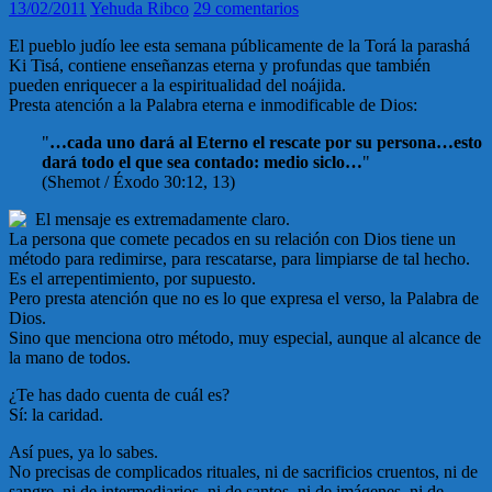
13/02/2011
Yehuda Ribco
29 comentarios
El pueblo judío lee esta semana públicamente de la Torá la parashá
Ki Tisá, contiene enseñanzas eterna y profundas que también
pueden enriquecer a la espiritualidad del noájida.
Presta atención a la Palabra eterna e inmodificable de Dios:
"
…cada uno dará al Eterno el rescate por su persona…esto
dará todo el que sea contado: medio siclo…
"
(Shemot / Éxodo 30:12, 13)
El mensaje es extremadamente claro.
La persona que comete pecados en su relación con Dios tiene un
método para redimirse, para rescatarse, para limpiarse de tal hecho.
Es el arrepentimiento, por supuesto.
Pero presta atención que no es lo que expresa el verso, la Palabra de
Dios.
Sino que menciona otro método, muy especial, aunque al alcance de
la mano de todos.
¿Te has dado cuenta de cuál es?
Sí: la caridad.
Así pues, ya lo sabes.
No precisas de complicados rituales, ni de sacrificios cruentos, ni de
sangre, ni de intermediarios, ni de santos, ni de imágenes, ni de