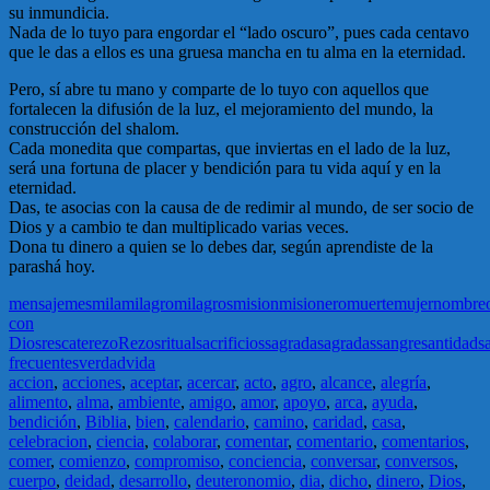
su inmundicia.
Nada de lo tuyo para engordar el “lado oscuro”, pues cada centavo
que le das a ellos es una gruesa mancha en tu alma en la eternidad.
Pero, sí abre tu mano y comparte de lo tuyo con aquellos que
fortalecen la difusión de la luz, el mejoramiento del mundo, la
construcción del shalom.
Cada monedita que compartas, que inviertas en el lado de la luz,
será una fortuna de placer y bendición para tu vida aquí y en la
eternidad.
Das, te asocias con la causa de de redimir al mundo, de ser socio de
Dios y a cambio te dan multiplicado varias veces.
Dona tu dinero a quien se lo debes dar, según aprendiste de la
parashá hoy.
mensaje
mes
mila
milagro
milagros
mision
misionero
muerte
mujer
nombre
con
Dios
rescate
rezo
Rezos
ritual
sacrificios
sagrada
sagradas
sangre
santidad
s
frecuentes
verdad
vida
accion
,
acciones
,
aceptar
,
acercar
,
acto
,
agro
,
alcance
,
alegría
,
alimento
,
alma
,
ambiente
,
amigo
,
amor
,
apoyo
,
arca
,
ayuda
,
bendición
,
Biblia
,
bien
,
calendario
,
camino
,
caridad
,
casa
,
celebracion
,
ciencia
,
colaborar
,
comentar
,
comentario
,
comentarios
,
comer
,
comienzo
,
compromiso
,
conciencia
,
conversar
,
conversos
,
cuerpo
,
deidad
,
desarrollo
,
deuteronomio
,
dia
,
dicho
,
dinero
,
Dios
,