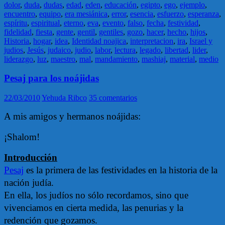
dolor
,
duda
,
dudas
,
edad
,
eden
,
educación
,
egipto
,
ego
,
ejemplo
,
encuentro
,
equipo
,
era mesiánica
,
error
,
esencia
,
esfuerzo
,
esperanza
,
espíritu
,
espiritual
,
eterno
,
eva
,
evento
,
falso
,
fecha
,
festividad
,
fidelidad
,
fiesta
,
gente
,
gentil
,
gentiles
,
gozo
,
hacer
,
hecho
,
hijos
,
Historia
,
hogar
,
idea
,
Identidad noajica
,
interpretacion
,
ira
,
Israel y
judios
,
Jesús
,
judaico
,
judio
,
labor
,
lectura
,
legado
,
libertad
,
lider
,
liderazgo
,
luz
,
maestro
,
mal
,
mandamiento
,
mashiaj
,
material
,
medio
Pesaj para los noájidas
22/03/2010
Yehuda Ribco
35 comentarios
A mis amigos y hermanos noájidas:
¡Shalom!
Introducción
Pesaj
es la primera de las festividades en la historia de la
nación judía.
En ella, los judíos no sólo recordamos, sino que
vivenciamos en cierta medida, las penurias y la
redención que gozamos.