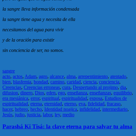
la sangre lleva información condensada
la sangre tiene agua y necesita de ella
necesitamos del agua para vivir
y de la oración para existir
sin conciencia de ser, no somos.
sangre
acto
,
actos
,
Adam
,
agro
,
alcance
,
alma
,
arrepentimiento
,
atentado
,
bien
,
blasfemia
,
bondad
,
camino
,
caridad
,
ciencia
,
conciencia
,
Creencias
,
Creencias erroneas
,
cura
,
Despertando al projimo
,
dia
,
difusion
,
dinero
,
Dios
,
eden
,
ego
,
enseñanza
,
enseñanzas
,
equilibrio
,
era mesiánica
,
error
,
espiritual
,
espiritualidad
,
esposa
,
Estudios de
espiritualidad
,
eterna
,
eternidad
,
eterno
,
eva
,
fidelidad
,
fracaso
,
hacer
,
hebreo
,
hecho
,
Identidad noajica
,
infidelidad
,
intermediario
,
Jesús
,
judio
,
justicia
,
labor
,
ley
,
medio
Parashá Ki Tisá: la clave eterna para salvar tu alma