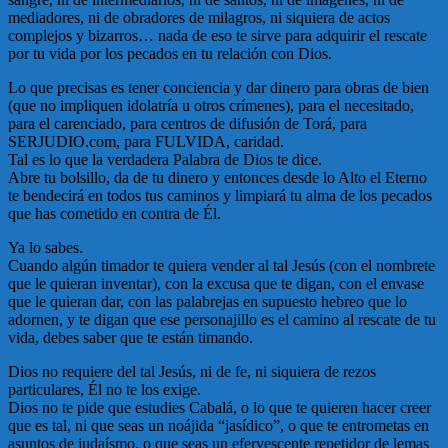
mediadores, ni de obradores de milagros, ni siquiera de actos
complejos y bizarros… nada de eso te sirve para adquirir el rescate
por tu vida por los pecados en tu relación con Dios.
Lo que precisas es tener conciencia y dar dinero para obras de bien
(que no impliquen idolatría u otros crímenes), para el necesitado,
para el carenciado, para centros de difusión de Torá, para
SERJUDIO.com, para FULVIDA, caridad.
Tal es lo que la verdadera Palabra de Dios te dice.
Abre tu bolsillo, da de tu dinero y entonces desde lo Alto el Eterno
te bendecirá en todos tus caminos y limpiará tu alma de los pecados
que has cometido en contra de Él.
Ya lo sabes.
Cuando algún timador te quiera vender al tal Jesús (con el nombrete
que le quieran inventar), con la excusa que te digan, con el envase
que le quieran dar, con las palabrejas en supuesto hebreo que lo
adornen, y te digan que ese personajillo es el camino al rescate de tu
vida, debes saber que te están timando.
Dios no requiere del tal Jesús, ni de fe, ni siquiera de rezos
particulares, Él no te los exige.
Dios no te pide que estudies Cabalá, o lo que te quieren hacer creer
que es tal, ni que seas un noájida “jasídico”, o que te entrometas en
asuntos de judaísmo, o que seas un efervescente repetidor de lemas