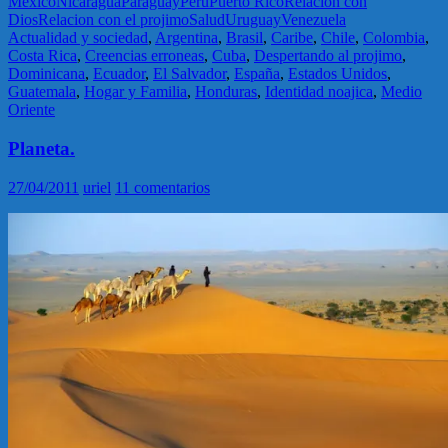
Mexico
Nicaragua
Paraguay
Peru
Puerto Rico
Relación con
Dios
Relacion con el projimo
Salud
Uruguay
Venezuela
Actualidad y sociedad
,
Argentina
,
Brasil
,
Caribe
,
Chile
,
Colombia
,
Costa Rica
,
Creencias erroneas
,
Cuba
,
Despertando al projimo
,
Dominicana
,
Ecuador
,
El Salvador
,
España
,
Estados Unidos
,
Guatemala
,
Hogar y Familia
,
Honduras
,
Identidad noajica
,
Medio
Oriente
Planeta.
27/04/2011
uriel
11 comentarios