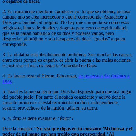
o dejamos de hacer.
2. Es sumamente meritorio agradecer por lo que se obtiene, incluso
aunque uno se crea merecedor o que le corresponde. Agradecer a
Dios pero también al prójimo. No hay que comportarse como esos
religiosos, llenos de rituales y dogmas pero cero de espiritualidad,
que se la pasan hablando de su dios y poderes varios, pero
desprecian al prójimo y son incapaces de decir “gracias” a quien
corresponde.
3. La idolatría está absolutamente prohibida. Son muchas las causas,
entre otras porque es engaño, es abrir la puerta a las malas acciones,
es justificar el mal, es negar la Autoridad de Dios.
4. Es bueno rezar al Eterno. Pero rezar,
no ponerse a dar órdenes a
Dios
.
5. Israel es la buena tierra que Dios ha dispuesto para que sea hogar
del pueblo judío. Por tanto el noájida consciente y activo tiene la
tarea de promover el establecimiento pacífico, independiente,
seguro, provechoso de la nación judía en su tierra.
6. ¿Cómo se debe evaluar el “éxito”?
Dice la parashá: “
No sea que digas en tu corazón: ‘Mi fuerza y el
poder de mi mano me han traído esta prosperidad.’ Al