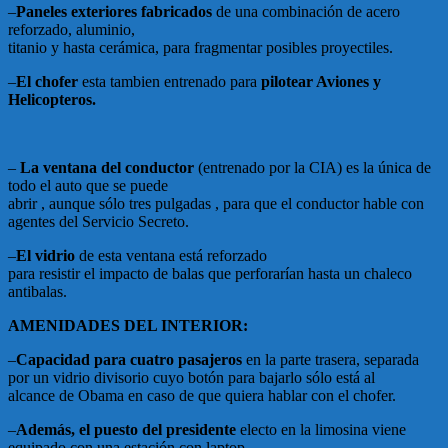
–
Paneles exteriores fabricados
de una combinación de acero
reforzado, aluminio,
titanio y hasta cerámica, para fragmentar posibles proyectiles.
–
El chofer
esta tambien entrenado para
pilotear Aviones y
Helicopteros.
–
La ventana del conductor
(entrenado por la CIA) es la única de
todo el auto que se puede
abrir , aunque sólo tres pulgadas , para que el conductor hable con
agentes del Servicio Secreto.
–
El vidrio
de esta ventana está reforzado
para resistir el impacto de balas que perforarían hasta un chaleco
antibalas.
AMENIDADES DEL INTERIOR:
–
Capacidad para cuatro pasajeros
en la parte trasera, separada
por un vidrio divisorio cuyo botón para bajarlo sólo está al
alcance de Obama en caso de que quiera hablar con el chofer.
–
Además, el puesto del presidente
electo en la limosina viene
equipado con una estación con laptop,