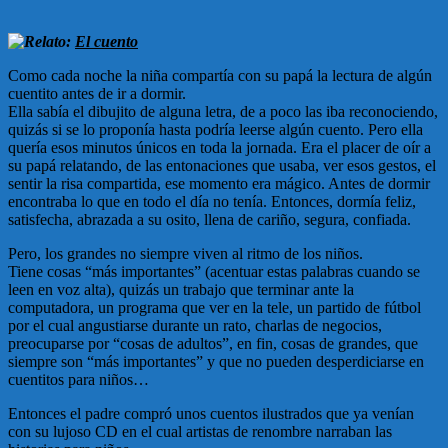
Relato:
El cuento
Como cada noche la niña compartía con su papá la lectura de algún
cuentito antes de ir a dormir.
Ella sabía el dibujito de alguna letra, de a poco las iba reconociendo,
quizás si se lo proponía hasta podría leerse algún cuento. Pero ella
quería esos minutos únicos en toda la jornada. Era el placer de oír a
su papá relatando, de las entonaciones que usaba, ver esos gestos, el
sentir la risa compartida, ese momento era mágico. Antes de dormir
encontraba lo que en todo el día no tenía. Entonces, dormía feliz,
satisfecha, abrazada a su osito, llena de cariño, segura, confiada.
Pero, los grandes no siempre viven al ritmo de los niños.
Tiene cosas “más importantes” (acentuar estas palabras cuando se
leen en voz alta), quizás un trabajo que terminar ante la
computadora, un programa que ver en la tele, un partido de fútbol
por el cual angustiarse durante un rato, charlas de negocios,
preocuparse por “cosas de adultos”, en fin, cosas de grandes, que
siempre son “más importantes” y que no pueden desperdiciarse en
cuentitos para niños…
Entonces el padre compró unos cuentos ilustrados que ya venían
con su lujoso CD en el cual artistas de renombre narraban las