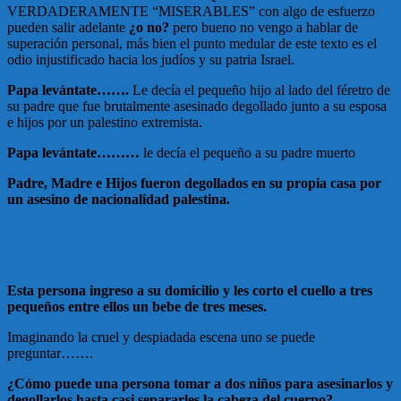
VERDADERAMENTE “MISERABLES” con algo de esfuerzo
pueden salir adelante
¿o no?
pero bueno no vengo a hablar de
superación personal, más bien el punto medular de este texto es el
odio injustificado hacia los judíos y su patria Israel.
Papa levántate…….
Le decía el pequeño hijo al lado del féretro de
su padre que fue brutalmente asesinado degollado junto a su esposa
e hijos por un palestino extremista.
Papa levántate………
le decía el pequeño a su padre muerto
Padre, Madre e Hijos fueron degollados en su propia casa por
un asesino de nacionalidad palestina.
Esta persona ingreso a su domicilio y les corto el cuello a tres
pequeños entre ellos un bebe de tres meses.
Imaginando la cruel y despiadada escena uno se puede
preguntar…….
¿Cómo puede una persona tomar a dos niños para asesinarlos y
degollarlos hasta casi separarles la cabeza del cuerpo?