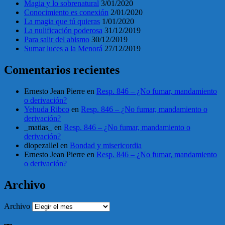
Magia y lo sobrenatural
3/01/2020
Conocimiento es conexión
2/01/2020
La magia que tú quieras
1/01/2020
La nulificación poderosa
31/12/2019
Para salir del abismo
30/12/2019
Sumar luces a la Menorá
27/12/2019
Comentarios recientes
Ernesto Jean Pierre
en
Resp. 846 – ¿No fumar, mandamiento
o derivación?
Yehuda Ribco
en
Resp. 846 – ¿No fumar, mandamiento o
derivación?
_matias_
en
Resp. 846 – ¿No fumar, mandamiento o
derivación?
dlopezallel
en
Bondad y misericordia
Ernesto Jean Pierre
en
Resp. 846 – ¿No fumar, mandamiento
o derivación?
Archivo
Archivo