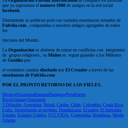
La
Organizacion Fulvida Internacional
se complace en informar
que ya superamos el
numero 1000
de amigos en la red social
facebook
.
Diariamente se publican post con variadas enseñanzas tomadas de
Fulvida.com
, compartidas a nuestros amigos agregados de todos
los
rincones del Mundo.
La
Organizacion
se abstiene de entrar en conflictos con integrantes
de grupos religiosos , su
Mision
es seguir guiando a los Millones
de
Gentiles
por
el verdadero camino
diseñado
por
El Creador
a traves de las
enseñanzas de Fulvida.com
POR EL PRONTO RETORNO DE LOS FIELES.
Mexico
Nicaragua
Panama
Paraguay
Peru
Puerto
Rico
Uruguay
Venezuela
5 Difusión
,
Argentina
,
Brasil
,
Caribe
,
Chile
,
Colombia
,
Costa Rica
,
Cuba
,
Despertando al projimo
,
Dominicana
,
Ecuador
,
El Salvador
,
España
,
Estados Unidos
,
FULVIDA
,
Guatemala
,
Honduras
,
Medio
Oriente