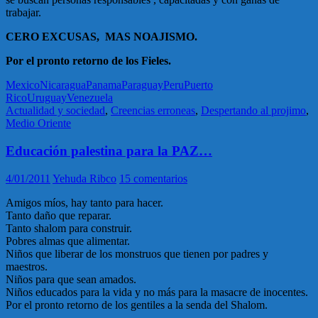
trabajar.
CERO EXCUSAS, MAS NOAJISMO.
Por el pronto retorno de los Fieles.
Mexico
Nicaragua
Panama
Paraguay
Peru
Puerto
Rico
Uruguay
Venezuela
Actualidad y sociedad
,
Creencias erroneas
,
Despertando al projimo
,
Medio Oriente
Educación palestina para la PAZ…
4/01/2011
Yehuda Ribco
15 comentarios
Amigos míos, hay tanto para hacer.
Tanto daño que reparar.
Tanto shalom para construir.
Pobres almas que alimentar.
Niños que liberar de los monstruos que tienen por padres y
maestros.
Niños para que sean amados.
Niños educados para la vida y no más para la masacre de inocentes.
Por el pronto retorno de los gentiles a la senda del Shalom.