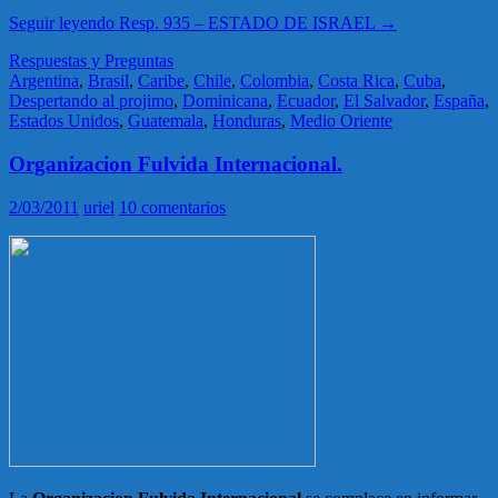
Seguir leyendo
Resp. 935 – ESTADO DE ISRAEL
→
Respuestas y Preguntas
Argentina
,
Brasil
,
Caribe
,
Chile
,
Colombia
,
Costa Rica
,
Cuba
,
Despertando al projimo
,
Dominicana
,
Ecuador
,
El Salvador
,
España
,
Estados Unidos
,
Guatemala
,
Honduras
,
Medio Oriente
Organizacion Fulvida Internacional.
2/03/2011
uriel
10 comentarios