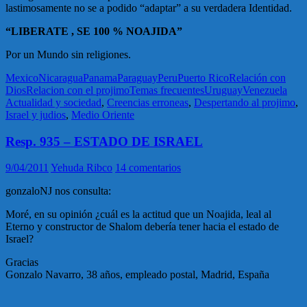
lastimosamente no se a podido “adaptar” a su verdadera Identidad.
“LIBERATE , SE 100 % NOAJIDA”
Por un Mundo sin religiones.
Mexico
Nicaragua
Panama
Paraguay
Peru
Puerto Rico
Relación con
Dios
Relacion con el projimo
Temas frecuentes
Uruguay
Venezuela
Actualidad y sociedad
,
Creencias erroneas
,
Despertando al projimo
,
Israel y judios
,
Medio Oriente
Resp. 935 – ESTADO DE ISRAEL
9/04/2011
Yehuda Ribco
14 comentarios
gonzaloNJ nos consulta:
Moré, en su opinión ¿cuál es la actitud que un Noajida, leal al
Eterno y constructor de Shalom debería tener hacia el estado de
Israel?
Gracias
Gonzalo Navarro, 38 años, empleado postal, Madrid, España