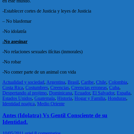
en este mundo.
-Establecer cortes de Justicia y leyes de Justicia
– No blasfemar
-No idolatría
-No asesinar
-No relaciones sexuales ilícitas (inmorales)
-No robar
-No comer parte de un animal con vida
Actualidad y sociedad
,
Argentina
,
Brasil
,
Caribe
,
Chile
,
Colombia
,
Costa Rica
,
Costumbres
,
Creencias
,
Creencias erroneas
,
Cuba
,
Despertando al projimo
,
Dominicana
,
Ecuador
,
El Salvador
,
España
,
Estados Unidos
,
Guatemala
,
Historia
,
Hogar y Familia
,
Honduras
,
Identidad noajica
,
Medio Oriente
Antes (Idolatra) Vs Gentil Consciente de su
Identidad.
10/05/2011
uriel
8 comentarios