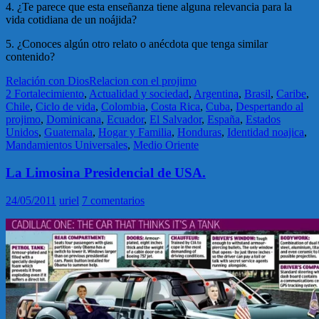
4. ¿Te parece que esta enseñanza tiene alguna relevancia para la
vida cotidiana de un noájida?
5. ¿Conoces algún otro relato o anécdota que tenga similar
contenido?
Relación con Dios
Relacion con el projimo
2 Fortalecimiento
,
Actualidad y sociedad
,
Argentina
,
Brasil
,
Caribe
,
Chile
,
Ciclo de vida
,
Colombia
,
Costa Rica
,
Cuba
,
Despertando al
projimo
,
Dominicana
,
Ecuador
,
El Salvador
,
España
,
Estados
Unidos
,
Guatemala
,
Hogar y Familia
,
Honduras
,
Identidad noajica
,
Mandamientos Universales
,
Medio Oriente
La Limosina Presidencial de USA.
24/05/2011
uriel
7 comentarios