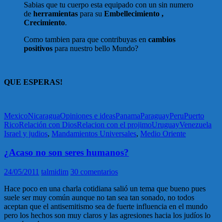
Sabias que tu cuerpo esta equipado con un sin numero
de
herramientas
para su
Embellecimiento ,
Crecimiento
.
Como tambien para que contribuyas en
cambios
positivos
para nuestro bello Mundo?
QUE ESPERAS!
Mexico
Nicaragua
Opiniones e ideas
Panama
Paraguay
Peru
Puerto
Rico
Relación con Dios
Relacion con el projimo
Uruguay
Venezuela
Israel y judios
,
Mandamientos Universales
,
Medio Oriente
¿Acaso no son seres humanos?
24/05/2011
talmidim
30 comentarios
Hace poco en una charla cotidiana salió un tema que bueno pues
suele ser muy común aunque no tan sea tan sonado, no todos
aceptan que el antisemitismo sea de fuerte influencia en el mundo
pero los hechos son muy claros y las agresiones hacia los judíos lo