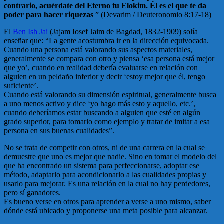
contrario, acuérdate del Eterno tu Elokim. Él es el que te da
poder para hacer riquezas
” (Devarim / Deuteronomio 8:17-18)
El
Ben Ish Jai
(Jajam Iosef Jaim de Bagdad, 1832-1909) solía
enseñar que: “La gente acostumbra ir en la dirección equivocada.
Cuando una persona está valorando sus aspectos materiales,
generalmente se compara con otro y piensa ‘esa persona está mejor
que yo’, cuando en realidad debería evaluarse en relación con
alguien en un peldaño inferior y decir ‘estoy mejor que él, tengo
suficiente’.
Cuando está valorando su dimensión espiritual, generalmente busca
a uno menos activo y dice ‘yo hago más esto y aquello, etc.’,
cuando deberíamos estar buscando a alguien que esté en algún
grado superior, para tomarlo como ejemplo y tratar de imitar a esa
persona en sus buenas cualidades”.
No se trata de competir con otros, ni de una carrera en la cual se
demuestre que uno es mejor que nadie. Sino en tomar el modelo del
que ha encontrado un sistema para perfeccionarse, adoptar ese
método, adaptarlo para acondicionarlo a las cualidades propias y
usarlo para mejorar. Es una relación en la cual no hay perdedores,
pero sí ganadores.
Es bueno verse en otros para aprender a verse a uno mismo, saber
dónde está ubicado y proponerse una meta posible para alcanzar.