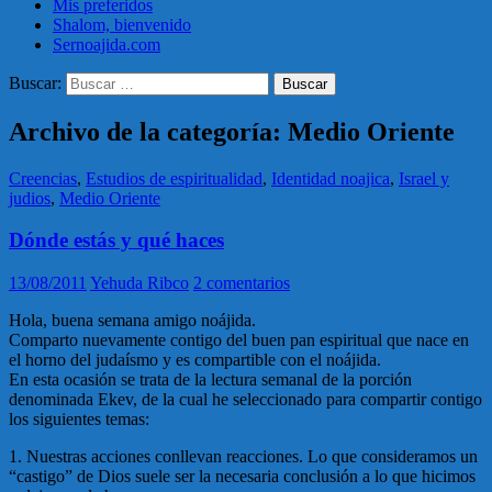
Mis preferidos
Shalom, bienvenido
Sernoajida.com
Buscar:
Archivo de la categoría: Medio Oriente
Creencias
,
Estudios de espiritualidad
,
Identidad noajica
,
Israel y
judios
,
Medio Oriente
Dónde estás y qué haces
13/08/2011
Yehuda Ribco
2 comentarios
Hola, buena semana amigo noájida.
Comparto nuevamente contigo del buen pan espiritual que nace en
el horno del judaísmo y es compartible con el noájida.
En esta ocasión se trata de la lectura semanal de la porción
denominada Ekev, de la cual he seleccionado para compartir contigo
los siguientes temas:
1. Nuestras acciones conllevan reacciones. Lo que consideramos un
“castigo” de Dios suele ser la necesaria conclusión a lo que hicimos