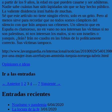
a partir de los 9 años, la edad en que pueden casarse y ser adúlteras.
Nadie sabe cuántas han sido lapidadas sin que se hay hecho público.
La valiente disidencia iraní habla de muchas.
Sé que este artículo no tiene ningún efecto, solo es un grito. Pero al
menos sirve para recordar que no todos somos cómplices del
silencio con que Irán ampara sus crímenes. Un silencio que en
España es clamoroso, no en vano no nos interesan las víctimas si no
son palestinas, ni nos interesan los malos, si no son israelíes o
yanquis. ¿Irán? Irán no cuadra en las fobias de lo políticamente
correcto. Sus víctimas tampoco.
http://www.lavanguardia.es/internacional/noticias/20100929/5401398
por-una-mujer-iran-azerbaiyan-amnistia-turquia-noruega-tabriz.html
Opiniones e ideas
Ir a las entradas
← Anterior
1
2
3
4
…
7
Siguiente →
Entradas recientes
Noajismo y pandemia
6/04/2020
La locura de la fe
3/01/2020