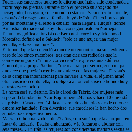
Fueron sus carceleros quienes le dijeron que había sido condenada a
morir bajo las piedras. Durante todo el proceso su abogado fue
perseguido, hostigado, se le impidió estar con Sakineh y finalmente,
después del riesgo para su familia, huyó de Irán. Cinco horas a pie
por las montañas y el resto a caballo, hasta llegar a Turquía, donde
Amnistía internacional le ayudó a conseguir asilo en Noruega.
En una magnífica entrevista de Bernard-Henry Levy, Mohamad
Mostafaei definió así a Sakineh: "solo es una mujer, una mujer
sencilla, solo es una mujer".
El tribunal que la sentenció a muerte no encontró una sola evidencia,
pero de los cinco miembros, tres eran clérigos radicales que la
condenaron por su "íntima convicción" de que era una adúltera.
Como dijo la propia Sakineh, "me matarán por ser mujer en un país
que cree que puede hacer lo que quiere con las mujeres". Después
de la campaña internacional para salvarle la vida, el régimen armó
otra acusación contra ella, la obligó a autoinculparse de homicidio y
el resto es conocido.
La horca será su destino. En la cárcel de Tabriz, dos mujeres más
esperan la lapidación. Azar Baghri tiene 24 años y hace 10 que está
en prisión. Casada con 14, la acusaron de adulterio y desde entonces
espera ser lapidada. Para divertirse, sus carceleros le han hecho dos
simulacros de apedreamiento.
Maryam Ghobaranzadeh, de 25 años, solo sueña que la ahorquen en
lugar de lapidarla. Estaba embarazada y la forzaron a abortar con
seis meses… En Irán las mujeres son consideradas maduras sexuales