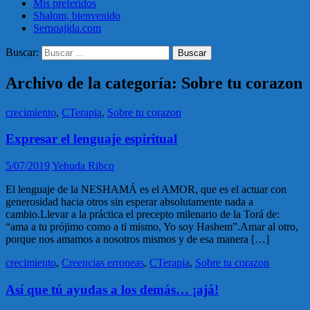
Mis preferidos
Shalom, bienvenido
Sernoajida.com
Buscar:
Archivo de la categoría: Sobre tu corazon
crecimiento
,
CTerapia
,
Sobre tu corazon
Expresar el lenguaje espiritual
5/07/2019
Yehuda Ribco
El lenguaje de la NESHAMÁ es el AMOR, que es el actuar con
generosidad hacia otros sin esperar absolutamente nada a
cambio.Llevar a la práctica el precepto milenario de la Torá de:
“ama a tu prójimo como a ti mismo, Yo soy Hashem”.Amar al otro,
porque nos amamos a nosotros mismos y de esa manera […]
crecimiento
,
Creencias erroneas
,
CTerapia
,
Sobre tu corazon
Así que tú ayudas a los demás… ¡ajá!