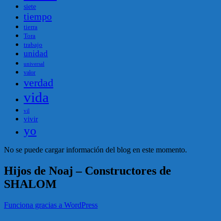
siete
tiempo
tierra
Tora
trabajo
unidad
universal
valor
verdad
vida
vil
vivir
yo
No se puede cargar información del blog en este momento.
Hijos de Noaj – Constructores de
SHALOM
Funciona gracias a WordPress