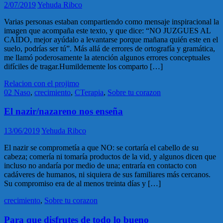
2/07/2019
Yehuda Ribco
Varias personas estaban compartiendo como mensaje inspiracional la
imagen que acompaña este texto, y que dice: “NO JUZGUES AL
CAÍDO, mejor ayúdalo a levantarse porque mañana quién este en el
suelo, podrías ser tú”. Más allá de errores de ortografía y gramática,
me llamó poderosamente la atención algunos errores conceptuales
difíciles de tragar.Humildemente los comparto […]
Relacion con el projimo
02 Naso
,
crecimiento
,
CTerapia
,
Sobre tu corazon
El nazir/nazareno nos enseña
13/06/2019
Yehuda Ribco
El nazir se comprometía a que NO: se cortaría el cabello de su
cabeza; comería ni tomaría productos de la vid, y algunos dicen que
incluso no andaría por medio de una; entraría en contacto con
cadáveres de humanos, ni siquiera de sus familiares más cercanos.
Su compromiso era de al menos treinta días y […]
crecimiento
,
Sobre tu corazon
Para que disfrutes de todo lo bueno