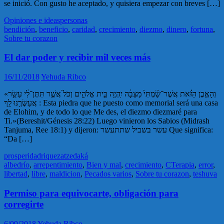
se inició. Con gusto he aceptado, y quisiera empezar con breves […]
Opiniones e ideas
personas
bendición
,
beneficio
,
caridad
,
crecimiento
,
diezmo
,
dinero
,
fortuna
,
Sobre tu corazon
El dar poder y recibir mil veces más
16/11/2018
Yehuda Ribco
«וְהָאֶ֣בֶן הַזֹּ֗את אֲשֶׁר־שַׂ֨מְתִּי֙ מַצֵּבָ֔ה יִֽהְיֶ֖ה בֵּ֣ית אֱלֹהִ֑ים וְכֹל֙ אֲשֶׁ֣ר תִּתֶּן־לִ֔י עַשֵּׂ֖ר
אֲעַשְּׂרֶ֥נּוּ לָֽךְ : Esta piedra que he puesto como memorial será una casa
de Elohim, y de todo lo que Me des, el diezmo diezmaré para
Ti.»(Bereshit/Génesis 28:22) Luego vinieron los Sabios (Midrash
Tanjuma, Ree 18:1) y dijeron: עשר בשביל שתתעשר Que significa:
“Da […]
prosperidad
riqueza
tzedaká
albedrío
,
arrepentimiento
,
Bien y mal
,
crecimiento
,
CTerapia
,
error
,
libertad
,
libre
,
maldicion
,
Pecados varios
,
Sobre tu corazon
,
teshuva
Permiso para equivocarte, obligación para
corregirte
6/09/2018
Yehuda Ribco