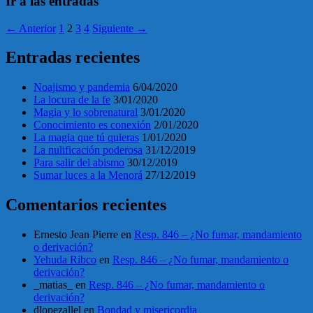
Ir a las entradas
← Anterior
1
2
3
4
Siguiente →
Entradas recientes
Noajismo y pandemia
6/04/2020
La locura de la fe
3/01/2020
Magia y lo sobrenatural
3/01/2020
Conocimiento es conexión
2/01/2020
La magia que tú quieras
1/01/2020
La nulificación poderosa
31/12/2019
Para salir del abismo
30/12/2019
Sumar luces a la Menorá
27/12/2019
Comentarios recientes
Ernesto Jean Pierre
en
Resp. 846 – ¿No fumar, mandamiento
o derivación?
Yehuda Ribco
en
Resp. 846 – ¿No fumar, mandamiento o
derivación?
_matias_
en
Resp. 846 – ¿No fumar, mandamiento o
derivación?
dlopezallel
en
Bondad y misericordia