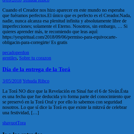
Cuando el Creador nos hizo aparecer en este mundo no esperaba
que fuéramos perfectos.El único que es perfecto es el Creador.Nada,
nadie, nunca alcanza esa plenitud infinita y absolutamente libre de
imperfecciones; solamente el Eterno. Nosotros, sin embargo, … Si
quieres aprender más, te recomiendo que leas aquí:
https://yespiritual.com/2018/09/06/permiso-para-equivocarte-
obligacin-para-corregirte/ Es gratis
pecado
perdon
gentiles
,
Sobre tu corazon
Día de la entrega de la Torá
3/05/2018
Yehuda Ribco
La Torá NO dice que la Revelación en Sinaí fue el 6 de Siván.Ésta
es una fecha que fue deducida y/o forma parte del conocimiento que
se preservó en la Torá Oral y por ello lo sabemos con seguridad
nosotros. Lo que sí dice la Torá es que existe la mitzvá de celebrar
una festividad, […]
shavuot
Tora