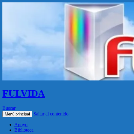
FULVIDA
Buscar
Saltar al contenido
Menú principal
Apoyo
Biblioteca