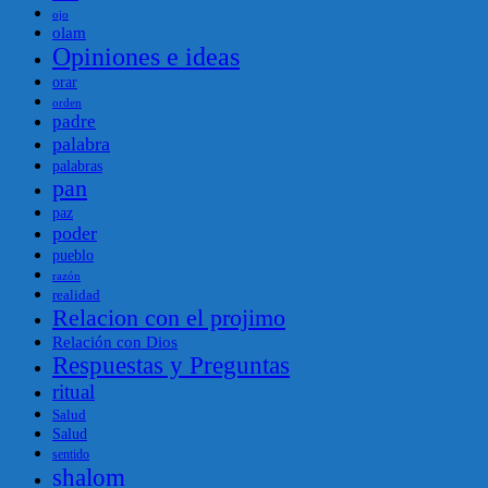
ojo
olam
Opiniones e ideas
orar
orden
padre
palabra
palabras
pan
paz
poder
pueblo
razón
realidad
Relacion con el projimo
Relación con Dios
Respuestas y Preguntas
ritual
Salud
Salud
sentido
shalom