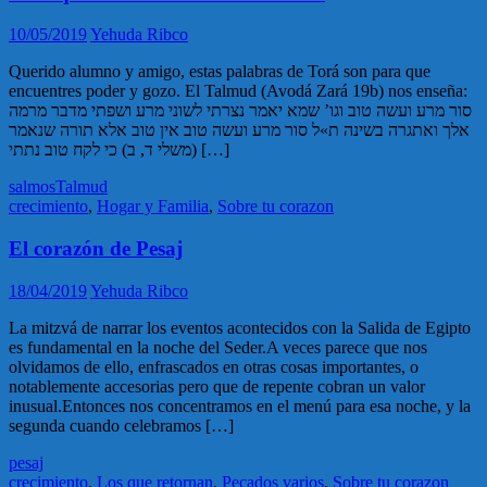
10/05/2019
Yehuda Ribco
Querido alumno y amigo, estas palabras de Torá son para que
encuentres poder y gozo. El Talmud (Avodá Zará 19b) nos enseña:
סור מרע ועשה טוב וגו’ שמא יאמר נצרתי לשוני מרע ושפתי מדבר מרמה
אלך ואתגרה בשינה ת»ל סור מרע ועשה טוב אין טוב אלא תורה שנאמר
(משלי ד, ב) כי לקח טוב נתתי […]
salmos
Talmud
crecimiento
,
Hogar y Familia
,
Sobre tu corazon
El corazón de Pesaj
18/04/2019
Yehuda Ribco
La mitzvá de narrar los eventos acontecidos con la Salida de Egipto
es fundamental en la noche del Seder.A veces parece que nos
olvidamos de ello, enfrascados en otras cosas importantes, o
notablemente accesorias pero que de repente cobran un valor
inusual.Entonces nos concentramos en el menú para esa noche, y la
segunda cuando celebramos […]
pesaj
crecimiento
,
Los que retornan
,
Pecados varios
,
Sobre tu corazon