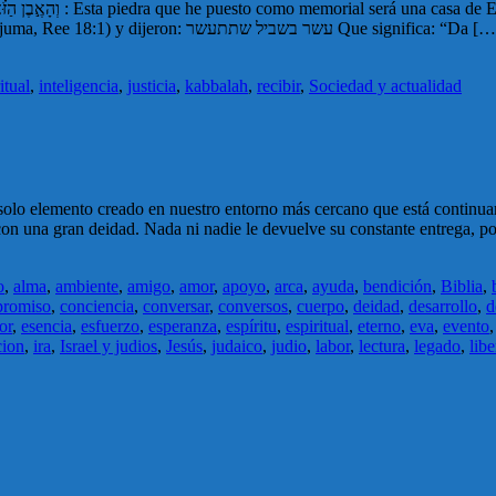
Ti.»(Bereshit/Génesis 28:22) Luego vinieron los Sabios (Midrash Tanjuma, Ree 18:1) y dijeron: עשר בשביל שתתעשר Que significa: “D
itual
,
inteligencia
,
justicia
,
kabbalah
,
recibir
,
Sociedad y actualidad
n solo elemento creado en nuestro entorno más cercano que está continu
 con una gran deidad. Nada ni nadie le devuelve su constante entrega, 
o
,
alma
,
ambiente
,
amigo
,
amor
,
apoyo
,
arca
,
ayuda
,
bendición
,
Biblia
,
romiso
,
conciencia
,
conversar
,
conversos
,
cuerpo
,
deidad
,
desarrollo
,
d
or
,
esencia
,
esfuerzo
,
esperanza
,
espíritu
,
espiritual
,
eterno
,
eva
,
evento
cion
,
ira
,
Israel y judios
,
Jesús
,
judaico
,
judio
,
labor
,
lectura
,
legado
,
libe