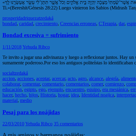
«וְהָאֶ֣בֶן הַזֹּ֗את אֲשֶׁר־שַׂ֨מְתִּי֙ מַצֵּבָ֔ה יִֽהְיֶ֖ה בֵּ֣ית אֱלֹהִ֑ים וְכֹל֙ אֲשֶׁ֣ר תִּתֶּן־לִ֔י עַשֵּׂ֖ר אֲעַשְּׂרֶ֥נּוּ לָֽךְ : Esta piedra que he puesto como memorial será una casa de Elohim, y de todo lo que Me des, el diezmo diezmaré para
prosperidad
riqueza
tzedaká
bondad
,
caridad
,
crecimiento
,
Creencias erroneas
,
CTerapia
,
dar
,
espir
Bondad excesiva = sufrimiento
1/11/2018
Yehuda Ribco
Te invito a jugar una adivinanza y luego a reflexionar juntos. Hay u
sumamente poderoso.Por eso los antiguos politeístas lo identificaban
social
tzedaká
accion
,
acciones
,
aceptar
,
acercar
,
acto
,
agro
,
alcance
,
alegría
,
aliment
colaborar
,
comentar
,
comentario
,
comentarios
,
comer
,
comienzo
,
comp
educación
,
egipto
,
ego
,
ejemplo
,
encuentro
,
equipo
,
era mesiánica
,
err
hacer
,
hecho
,
hijos
,
Historia
,
hogar
,
idea
,
Identidad noajica
,
interpreta
material
,
medio
Pesaj para los noájidas
22/03/2010
Yehuda Ribco
35 comentarios
A mis amigos y hermanos noájidas: