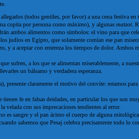
te.
allegados (todos gentiles, por favor) a una cena festiva en 
(una copita por persona como máximo), y algunas
matzot
.
R
drán ambos alimentos como símbolos: el vino para que celebr
los judíos en Egipto, que solamente comían ese pan miserab
o, y a aceptar con entereza los tiempos de dolor. Ambos 
que sufren, a los que se alimentan miserablemente, a nuestr
llevarles un bálsamo y verdadera esperanza.
, presente claramente el motivo del convite: estamos para cel
tienen fe en falsas deidades, en particular los que son muy 
 la velada con sus imprecaciones tendientes al error.
o es sangre y el pan ácimo el cuerpo de alguna mitológica
 cuando sabemos que Pesaj celebra precisamente todo lo contr