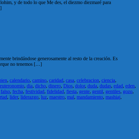
a […]
amente brindándose generosamente al resto de la creación. Es
porque no tenemos […]
bien
,
calendario
,
camino
,
caridad
,
casa
,
celebracion
,
ciencia
,
euteronomio
,
dia
,
dicho
,
dinero
,
Dios
,
dolor
,
duda
,
dudas
,
edad
,
eden
,
,
falso
,
fecha
,
festividad
,
fidelidad
,
fiesta
,
gente
,
gentil
,
gentiles
,
gozo
,
rtad
,
lider
,
liderazgo
,
luz
,
maestro
,
mal
,
mandamiento
,
mashiaj
,