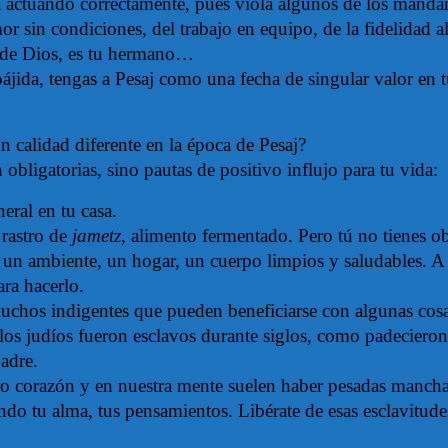
tá actuando correctamente, pues viola algunos de los manda
or sin condiciones, del trabajo en equipo, de la fidelidad al
jo de Dios, es tu hermano…
ájida, tengas a Pesaj como una fecha de singular valor en t
 calidad diferente en la época de Pesaj?
obligatorias, sino pautas de positivo influjo para tu vida:
eral en tu casa.
 rastro de
jametz
, alimento fermentado. Pero tú no tienes o
r un ambiente, un hogar, un cuerpo limpios y saludables. A
ara hacerlo.
uchos indigentes que pueden beneficiarse con algunas cosas
los judíos fueron esclavos durante siglos, como padeciero
Padre.
ro corazón y en nuestra mente suelen haber pesadas mancha
ondo tu alma, tus pensamientos. Libérate de esas esclavitude