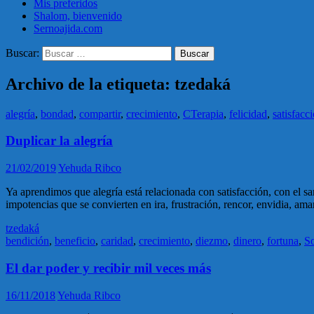
Mis preferidos
Shalom, bienvenido
Sernoajida.com
Buscar:
Archivo de la etiqueta: tzedaká
alegría
,
bondad
,
compartir
,
crecimiento
,
CTerapia
,
felicidad
,
satisfacc
Duplicar la alegría
21/02/2019
Yehuda Ribco
Ya aprendimos que alegría está relacionada con satisfacción, con el s
impotencias que se convierten en ira, frustración, rencor, envidia, am
tzedaká
bendición
,
beneficio
,
caridad
,
crecimiento
,
diezmo
,
dinero
,
fortuna
,
So
El dar poder y recibir mil veces más
16/11/2018
Yehuda Ribco