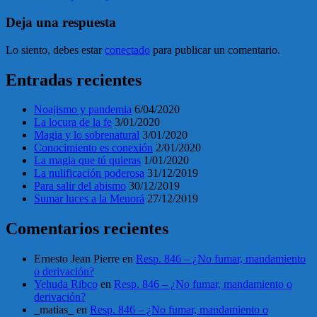
Deja una respuesta
Lo siento, debes estar
conectado
para publicar un comentario.
Entradas recientes
Noajismo y pandemia
6/04/2020
La locura de la fe
3/01/2020
Magia y lo sobrenatural
3/01/2020
Conocimiento es conexión
2/01/2020
La magia que tú quieras
1/01/2020
La nulificación poderosa
31/12/2019
Para salir del abismo
30/12/2019
Sumar luces a la Menorá
27/12/2019
Comentarios recientes
Ernesto Jean Pierre
en
Resp. 846 – ¿No fumar, mandamiento
o derivación?
Yehuda Ribco
en
Resp. 846 – ¿No fumar, mandamiento o
derivación?
_matias_
en
Resp. 846 – ¿No fumar, mandamiento o