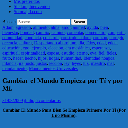
Mis preferidos
Shalom, bienvenido
Sernoajida.com
Buscar:
Adam
,
agresion
,
alimento
,
alma
,
amor
,
animal
,
ayuda
,
bien
,
bienestar
,
bondad
,
cambio
,
camino
,
comentar
,
comentario
,
compartir
,
comunidad
,
conducta
,
construir
,
construir shalom
,
corazon
,
corregir
,
creencia
,
cultura
,
Despertando al projimo
,
dia
,
Dios
,
edad
,
eden
,
educación
,
ego
,
ejemplo
,
eleccion
,
era mesiánica
,
esperanza
,
espiritual
,
espiritualidad
,
esposa
,
estudio
,
eterno
,
eva
,
fiel
,
fieles
,
fruto
,
hacer
,
hecho
,
hijos
,
hogar
,
humanidad
,
Identidad noajica
,
infancia
,
ira
,
justo
,
justos
,
leccion
,
ley
,
leyes
,
luz
,
maestro
,
mal
,
mandamiento
,
Mandamientos Universales
Cambiar el Mundo Empieza por Tí y por
Mí.
31/08/2009
jhulio
5 comentarios
Cambiar El Mundo Para Bien Se Empieza Primero Por Ti (Por
Uno Mismo)
.