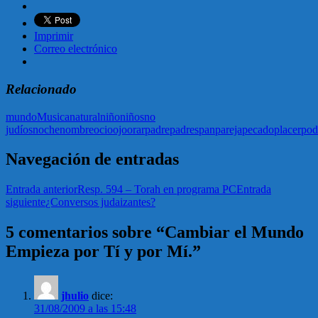
Imprimir
Correo electrónico
Relacionado
mundo
Musica
natural
niño
niños
no
judíos
noche
nombre
ocio
ojo
orar
padre
padres
pan
pareja
pecado
placer
pod
Navegación de entradas
Entrada anterior
Resp. 594 – Torah en programa PC
Entrada
siguiente
¿Conversos judaizantes?
5 comentarios sobre “Cambiar el Mundo
Empieza por Tí y por Mí.”
jhulio
dice:
31/08/2009 a las 15:48