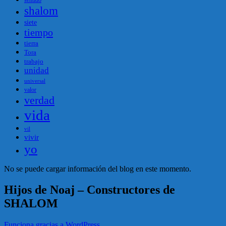
shalom
siete
tiempo
tierra
Tora
trabajo
unidad
universal
valor
verdad
vida
vil
vivir
yo
No se puede cargar información del blog en este momento.
Hijos de Noaj – Constructores de
SHALOM
Funciona gracias a WordPress