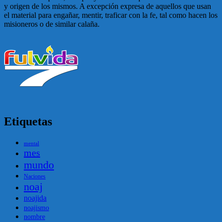
y origen de los mismos. A excepción expresa de aquellos que usan
el material para engañar, mentir, traficar con la fe, tal como hacen los
misioneros o de similar calaña.
Etiquetas
mental
mes
mundo
Naciones
noaj
noajida
noajismo
nombre