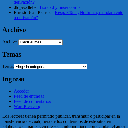
derivación?
dlopezallel
en
Bondad y misericordia
Ernesto Jean Pierre
en
Resp. 846 – ¿No fumar, mandamiento
o derivación?
Archivo
Archivo
Temas
Temas
Ingresa
Acceder
Feed de entradas
Feed de comentarios
WordPress.org
Los lectores tienen permitido publicar, transmitir o participar en la
transferencia de cualquiera de los contenidos de este sitio, en
totalidad o en parte, siempre y cuando indiquen con claridad el autor