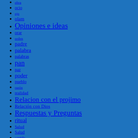
obra
ocio
ojo
olam
Opiniones e ideas
orar
orden
padre
palabra
palabras
pan
paz
poder
pueblo
razón
realidad
Relacion con el projimo
Relación con Dios
Respuestas y Preguntas
ritual
Salud
Salud
sentido