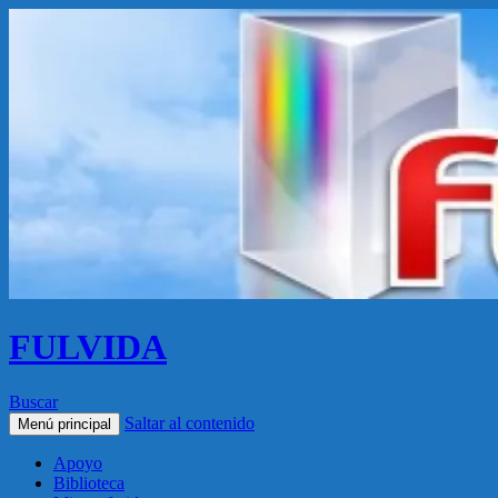
FULVIDA
Buscar
Saltar al contenido
Menú principal
Apoyo
Biblioteca