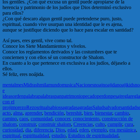
los gentiles. ¿Con qué excusa un gentil puede apropiarse de la
herencia y patrimonio de los judíos que Dios determinó exclusivo
para ellos?
¿Con qué descaro algun gentil puede pretenderse puro, justo,
espiritual, cuando vive usurpan una identidad que le es ajena,
aunque se justifique diciendo que lo hace para escalar en santidad?
Así pues, eres gentil, vive como tal.
Conoce los Siete Mandamientos y vívelos.
Conoce los reglamentos derivados y las costumbres que te
conciernen y con ellos sé un constructor de Shalom.
En cuanto a lo que pertenece en exclusiva a los judíos, déjaselo a
ellos.
Sé feliz, eres noájida.
mental
mes
Midrash
mila
mundo
musica
Naciones
noaj
noajida
noajikids
no
e
ideas
orden
palabra
palabras
pan
patrimonio
pecado
perdon
pesaj
regla
regl
con el
projimo
rezo
Rezos
ritual
sabios
sagrada
sagradas
Salud
salvador
santidad
s
acto
,
alma
,
aprender
,
bendición
,
bereshit
,
bien
,
bienestar
,
cambio
,
camino
,
caos
,
comunidad
,
conocer
,
conocimiento
,
construcción de
shalom
,
construir
,
construir shalom
,
Creencias
,
culto
,
cumplir
,
cura
,
curiosidad
,
dia
,
diferencia
,
Dios
,
edad
,
eden
,
ejemplo
,
era mesiánica
,
espiritual
,
espiritualidad
,
estudio
,
Estudios de espiritualidad
,