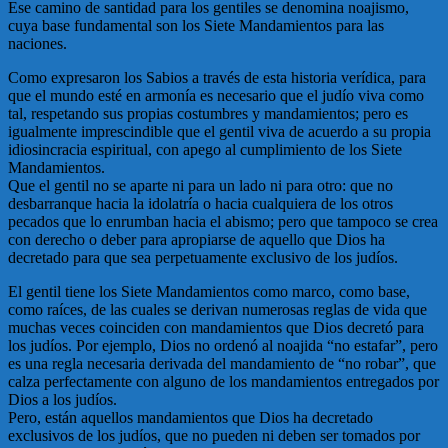
Ese camino de santidad para los gentiles se denomina noajismo,
cuya base fundamental son los Siete Mandamientos para las
naciones.
Como expresaron los Sabios a través de esta historia verídica, para
que el mundo esté en armonía es necesario que el judío viva como
tal, respetando sus propias costumbres y mandamientos; pero es
igualmente imprescindible que el gentil viva de acuerdo a su propia
idiosincracia espiritual, con apego al cumplimiento de los Siete
Mandamientos.
Que el gentil no se aparte ni para un lado ni para otro: que no
desbarranque hacia la idolatría o hacia cualquiera de los otros
pecados que lo enrumban hacia el abismo; pero que tampoco se crea
con derecho o deber para apropiarse de aquello que Dios ha
decretado para que sea perpetuamente exclusivo de los judíos.
El gentil tiene los Siete Mandamientos como marco, como base,
como raíces, de las cuales se derivan numerosas reglas de vida que
muchas veces coinciden con mandamientos que Dios decretó para
los judíos. Por ejemplo, Dios no ordenó al noajida “no estafar”, pero
es una regla necesaria derivada del mandamiento de “no robar”, que
calza perfectamente con alguno de los mandamientos entregados por
Dios a los judíos.
Pero, están aquellos mandamientos que Dios ha decretado
exclusivos de los judíos, que no pueden ni deben ser tomados por