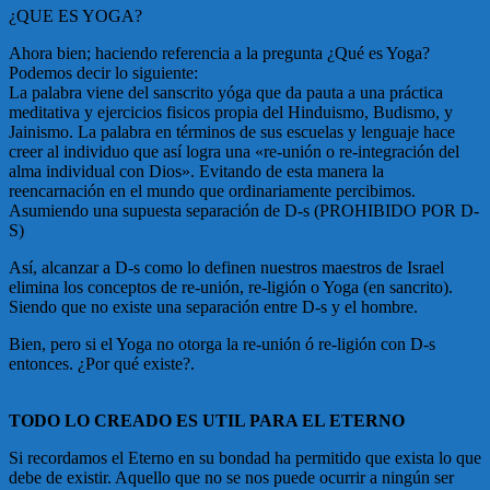
¿QUE ES YOGA?
Ahora bien; haciendo referencia a la pregunta ¿Qué es Yoga?
Podemos decir lo siguiente:
La palabra viene del sanscrito yóga que da pauta a una práctica
meditativa y ejercicios fisicos propia del Hinduismo, Budismo, y
Jainismo. La palabra en términos de sus escuelas y lenguaje hace
creer al individuo que así logra una «re-unión o re-integración del
alma individual con Dios». Evitando de esta manera la
reencarnación en el mundo que ordinariamente percibimos.
Asumiendo una supuesta separación de D-s (PROHIBIDO POR D-
S)
Así, alcanzar a D-s como lo definen nuestros maestros de Israel
elimina los conceptos de re-unión, re-ligión o Yoga (en sancrito).
Siendo que no existe una separación entre D-s y el hombre.
Bien, pero si el Yoga no otorga la re-unión ó re-ligión con D-s
entonces. ¿Por qué existe?.
TODO LO CREADO ES UTIL PARA EL ETERNO
Si recordamos el Eterno en su bondad ha permitido que exista lo que
debe de existir. Aquello que no se nos puede ocurrir a ningún ser