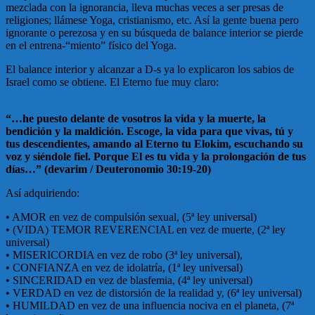
mezclada con la ignorancia, lleva muchas veces a ser presas de
religiones; llámese Yoga, cristianismo, etc. Así la gente buena pero
ignorante o perezosa y en su búsqueda de balance interior se pierde
en el entrena-“miento” físico del Yoga.
El balance interior y alcanzar a D-s ya lo explicaron los sabios de
Israel como se obtiene. El Eterno fue muy claro:
“…he puesto delante de vosotros la vida y la muerte, la
bendición y la maldición. Escoge, la vida para que vivas, tú y
tus descendientes, amando al Eterno tu Elokim, escuchando su
voz y siéndole fiel. Porque El es tu vida y la prolongación de tus
días…” (devarim / Deuteronomio 30:19-20)
Así adquiriendo:
• AMOR en vez de compulsión sexual, (5ª ley universal)
• (VIDA) TEMOR REVERENCIAL en vez de muerte, (2ª ley
universal)
• MISERICORDIA en vez de robo (3ª ley universal),
• CONFIANZA en vez de idolatría, (1ª ley universal)
• SINCERIDAD en vez de blasfemia, (4ª ley universal)
• VERDAD en vez de distorsión de la realidad y, (6ª ley universal)
• HUMILDAD en vez de una influencia nociva en el planeta, (7ª