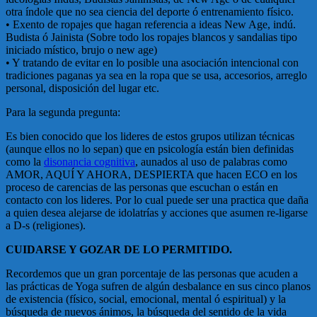
otra índole que no sea ciencia del deporte ó entrenamiento físico.
• Exento de ropajes que hagan referencia a ideas New Age, indú.
Budista ó Jainista (Sobre todo los ropajes blancos y sandalias tipo
iniciado místico, brujo o new age)
• Y tratando de evitar en lo posible una asociación intencional con
tradiciones paganas ya sea en la ropa que se usa, accesorios, arreglo
personal, disposición del lugar etc.
Para la segunda pregunta:
Es bien conocido que los lideres de estos grupos utilizan técnicas
(aunque ellos no lo sepan) que en psicología están bien definidas
como la
disonancia cognitiva
, aunados al uso de palabras como
AMOR, AQUÍ Y AHORA, DESPIERTA que hacen ECO en los
proceso de carencias de las personas que escuchan o están en
contacto con los lideres. Por lo cual puede ser una practica que daña
a quien desea alejarse de idolatrías y acciones que asumen re-ligarse
a D-s (religiones).
CUIDARSE Y GOZAR DE LO PERMITIDO.
Recordemos que un gran porcentaje de las personas que acuden a
las prácticas de Yoga sufren de algún desbalance en sus cinco planos
de existencia (físico, social, emocional, mental ó espiritual) y la
búsqueda de nuevos ánimos, la búsqueda del sentido de la vida