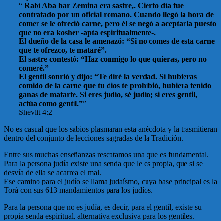
“
Rabí Aba bar Zemina era sastre,. Cierto día fue
contratado por un oficial romano. Cuando llegó la hora de
comer se le ofreció carne, pero él se negó a aceptarla puesto
que no era kosher -apta espiritualmente-.
El dueño de la casa le amenazó: “Si no comes de esta carne
que te ofrezco, te mataré”.
El sastre contestó: “Haz conmigo lo que quieras, pero no
comeré.”
El gentil sonrió y dijo: “Te diré la verdad. Si hubieras
comido de la carne que tu dios te prohibió, hubiera tenido
ganas de matarte. Si eres judío, sé judío; si eres gentil,
actúa como gentil.”
”
Sheviit 4:2
No es casual que los sabios plasmaran esta anécdota y la trasmitieran
dentro del conjunto de lecciones sagradas de la Tradición.
Entre sus muchas enseñanzas rescatamos una que es fundamental.
Para la persona judía existe una senda que le es propia, que si se
desvía de ella se acarrea el mal.
Ese camino para el judío se llama judaísmo, cuya base principal es la
Torá con sus 613 mandamientos para los judíos.
Para la persona que no es judía, es decir, para el gentil, existe su
propia senda espiritual, alternativa exclusiva para los gentiles.