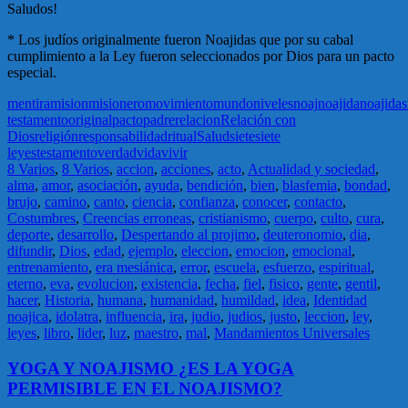
Saludos!
* Los judíos originalmente fueron Noajidas que por su cabal
cumplimiento a la Ley fueron seleccionados por Dios para un pacto
especial.
mentira
mision
misionero
movimiento
mundo
niveles
noaj
noajida
noajidas
testamento
original
pacto
padre
relacion
Relación con
Dios
religión
responsabilidad
ritual
Salud
siete
siete
leyes
testamento
verdad
vida
vivir
8 Varios
,
8 Varios
,
accion
,
acciones
,
acto
,
Actualidad y sociedad
,
alma
,
amor
,
asociación
,
ayuda
,
bendición
,
bien
,
blasfemia
,
bondad
,
brujo
,
camino
,
canto
,
ciencia
,
confianza
,
conocer
,
contacto
,
Costumbres
,
Creencias erroneas
,
cristianismo
,
cuerpo
,
culto
,
cura
,
deporte
,
desarrollo
,
Despertando al projimo
,
deuteronomio
,
dia
,
difundir
,
Dios
,
edad
,
ejemplo
,
eleccion
,
emocion
,
emocional
,
entrenamiento
,
era mesiánica
,
error
,
escuela
,
esfuerzo
,
espiritual
,
eterno
,
eva
,
evolucion
,
existencia
,
fecha
,
fiel
,
fisico
,
gente
,
gentil
,
hacer
,
Historia
,
humana
,
humanidad
,
humildad
,
idea
,
Identidad
noajica
,
idolatra
,
influencia
,
ira
,
judio
,
judios
,
justo
,
leccion
,
ley
,
leyes
,
libro
,
lider
,
luz
,
maestro
,
mal
,
Mandamientos Universales
YOGA Y NOAJISMO ¿ES LA YOGA
PERMISIBLE EN EL NOAJISMO?