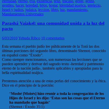
eternidad
,
eterno
,
eva
,
existencia
,
feliz
,
fracaso
,
gente
,
gentil
,
gentiles
,
hacer
,
heredad
,
hijos
,
hogar
,
Identidad noajica
,
intelecto
,
Israel y judios
,
judaica
,
leccion
,
libro
,
luz
,
mandamiento
,
Mandamientos Universales
Parashá Vaiakel: una comunidad unida a la luz del
pacto
6/03/2010
Yehuda Ribco
10 comentarios
Esta semana el pueblo judío lee públicamente de la Torá las dos
últimas porciones del segundo libro, denominado Shemot, conocido
en español como “Éxodo”.
Como siempre mencionamos, son numerosas las lecciones que se
pueden aprender y derivar del sagrado texto -heredad y patrimonio
eterno de la nación judía-, también aplicables y apropiadas para la
bella espiritualidad noájica.
Prestemos atención a una de estas perlas del conocimiento y la ética.
Dice en el principio de la porción:
“
Moshé [Moisés] hizo reunir a toda la congregación de los
Hijos de Israel y les dijo: ‘Éstas son las cosas que el Eterno
ha mandado que hagáis
“
(Shemot / Éxodo 35:1)