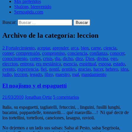
Mis preferidos
Shalom, bienvenido
Sernoajida.com
Buscar:
Archivo de la categoría: leccion
2 Fortalecimiento
,
aceptar
,
aprender
,
arca
,
bien
,
carne
,
ciencia
,
comer
,
comprensión
,
compromiso
,
conciencia
,
confianza
,
conocer
,
conocimiento
,
cortes
,
crisis
,
dia
,
dicho
,
diez
,
Dios
,
divina
,
ego
,
eleccion
,
entrega
,
era mesiánica
,
esencia
,
espiritual
,
esposa
,
estado
,
evento
,
experiencia
,
fiel
,
gentil
,
gentiles
,
gracias
,
hacer
,
hebreo
,
idea
,
judio
,
leccion
,
legado
,
libro
,
maestro
,
mal
,
mandamiento
El noajismo y el espaguetti
21/03/2010
Jonathan Ortiz
5 comentarios
Italia, su espaguetti, tagliatelli, fetuccini, , linguini, fusilli lunghi,
bucatini, pappardelle, tonnarelli… qué maravilla…! Ni qué decir de
los tortellini, tortelloni, canelones, lasagna, ravioli.
No dejemos a un lado sus salsas: Salsa al Pesto, salsa Segrisola,