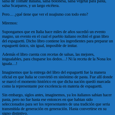
salsa de Tomate Italiana, salsa boloñesa, salsa vegetal para pasta,
salsa Scarparos, y un largo etcétera.
Pero… ¿qué tiene que ver el noajismo con todo esto?
Miremos:
Supongamos que en Italia hace miles de años sucedió un evento
magno, un evento en el cual el pueblo italiano recibió el gran libro
del espaguetti. Dicho libro contiene los ingredientes para preparar un
espaguetti único, sin igual, imposible de imitar.
Además el libro cuenta con recetas de salsas, las mejores,
inigualables, para chuparse los dedos…! Ni la receta de la Nona los
iguala…!
Imaginemos que la entrega del libro del espaguetti fue la manera
oficial en que Italia se convirtió en sinónimo de pasta. Fue allí donde
se marcó el momento histórico en que dicha nación quedó marcada
como la representante por excelencia en materia de espaguetti.
Sin embargo, siglos antes, imaginemos, ya los italianos sabian hacer
pasta, pero no fue hasta ese entonces en que habian sido
seleccionados para ser los representantes de una tradición que seria
transmitida de generación en generación. Hasta convertirse en su
signo distintivo.