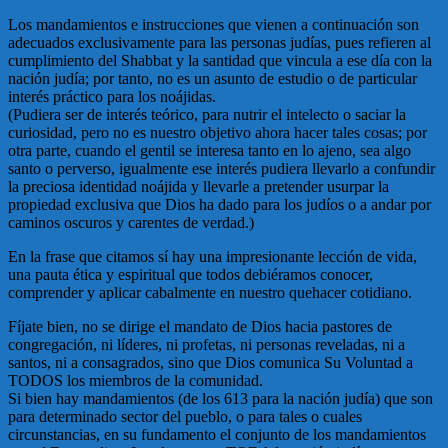
Los mandamientos e instrucciones que vienen a continuación son
adecuados exclusivamente para las personas judías, pues refieren al
cumplimiento del Shabbat y la santidad que vincula a ese día con la
nación judía; por tanto, no es un asunto de estudio o de particular
interés práctico para los noájidas.
(Pudiera ser de interés teórico, para nutrir el intelecto o saciar la
curiosidad, pero no es nuestro objetivo ahora hacer tales cosas; por
otra parte, cuando el gentil se interesa tanto en lo ajeno, sea algo
santo o perverso, igualmente ese interés pudiera llevarlo a confundir
la preciosa identidad noájida y llevarle a pretender usurpar la
propiedad exclusiva que Dios ha dado para los judíos o a andar por
caminos oscuros y carentes de verdad.)
En la frase que citamos sí hay una impresionante lección de vida,
una pauta ética y espiritual que todos debiéramos conocer,
comprender y aplicar cabalmente en nuestro quehacer cotidiano.
Fíjate bien, no se dirige el mandato de Dios hacia pastores de
congregación, ni líderes, ni profetas, ni personas reveladas, ni a
santos, ni a consagrados, sino que Dios comunica Su Voluntad a
TODOS los miembros de la comunidad.
Si bien hay mandamientos (de los 613 para la nación judía) que son
para determinado sector del pueblo, o para tales o cuales
circunstancias, en su fundamento el conjunto de los mandamientos