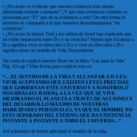
• ¿No acaso es evidente que nuestra existencia esta siendo
alimentada instante a instante? ¿Y que esta existencia continúa es
procurada por “El” que da la existencia a esto? De otra forma el
universo se colapsaría a lo que nosotros denominaríamos “no
existencia”.
• ¿No acaso la misma Torá y los sabios de Israel han explicado que
no existe separación entre D-s y su creación? Siendo que Alcanzar a
D-s significa vivir en dirección a D-s y vivir en dirección a D-s
significa tener un sentido de Vida Trascendente.
Tal como lo explicó nuestro Moré en su libro “Luz para la vida”
Pág. 43 cap 7.Otra forma para explicar esto es:
“… EL SENTIDO DE LA VIDA Y ALCANZAR A D-S ES:
VIVIR ACEPTANDO QUE EXISTEN LEYES PRECISAS
QUE GOBIERNAN ESTE UNIVERSO Y A NOSOTROS (7
NOAJIDAS 613 JUDIOS), A LA VEZ QUE SE VIVE
MEJORANDO EL PLANETA A TRAVÉS DE ACCIONES Y
DEL DESARROLLO MÁXIMO DE NUESTRAS
HABILIDADES PERSONALES, YA QUE EL HOMBRE NO
ESTA SEPARADO DEL ETERNO, QUE DA EXISTENCIA
INSTANTE A INSTANTE A TODO EL UNIVERSO…”
Así aclaramos de forma adicional el sentido de la vida.