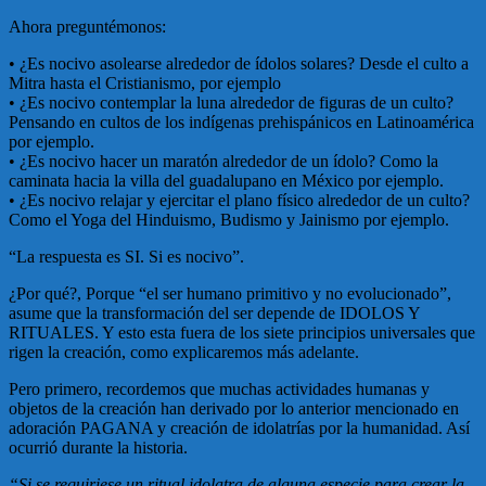
Ahora preguntémonos:
• ¿Es nocivo asolearse alrededor de ídolos solares? Desde el culto a
Mitra hasta el Cristianismo, por ejemplo
• ¿Es nocivo contemplar la luna alrededor de figuras de un culto?
Pensando en cultos de los indígenas prehispánicos en Latinoamérica
por ejemplo.
• ¿Es nocivo hacer un maratón alrededor de un ídolo? Como la
caminata hacia la villa del guadalupano en México por ejemplo.
• ¿Es nocivo relajar y ejercitar el plano físico alrededor de un culto?
Como el Yoga del Hinduismo, Budismo y Jainismo por ejemplo.
“La respuesta es SI. Si es nocivo”.
¿Por qué?, Porque “el ser humano primitivo y no evolucionado”,
asume que la transformación del ser depende de IDOLOS Y
RITUALES. Y esto esta fuera de los siete principios universales que
rigen la creación, como explicaremos más adelante.
Pero primero, recordemos que muchas actividades humanas y
objetos de la creación han derivado por lo anterior mencionado en
adoración PAGANA y creación de idolatrías por la humanidad. Así
ocurrió durante la historia.
“Si se requiriese un ritual idolatra de alguna especie para crear la