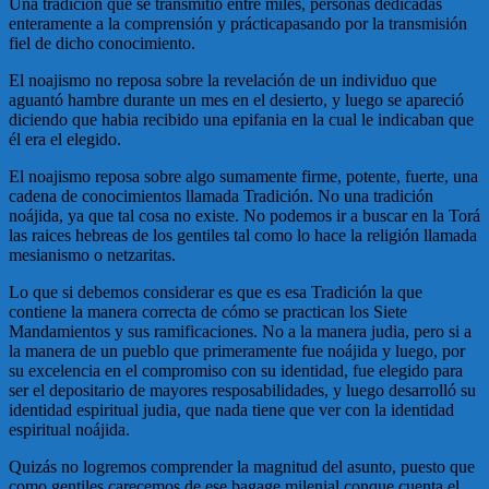
Una tradición que se transmitió entre miles, personas dedicadas
enteramente a la comprensión y prácticapasando por la transmisión
fiel de dicho conocimiento.
El noajismo no reposa sobre la revelación de un individuo que
aguantó hambre durante un mes en el desierto, y luego se apareció
diciendo que habia recibido una epifania en la cual le indicaban que
él era el elegido.
El noajismo reposa sobre algo sumamente firme, potente, fuerte, una
cadena de conocimientos llamada Tradición. No una tradición
noájida, ya que tal cosa no existe. No podemos ir a buscar en la Torá
las raices hebreas de los gentiles tal como lo hace la religión llamada
mesianismo o netzaritas.
Lo que si debemos considerar es que es esa Tradición la que
contiene la manera correcta de cómo se practican los Siete
Mandamientos y sus ramificaciones. No a la manera judia, pero si a
la manera de un pueblo que primeramente fue noájida y luego, por
su excelencia en el compromiso con su identidad, fue elegido para
ser el depositario de mayores resposabilidades, y luego desarrolló su
identidad espiritual judia, que nada tiene que ver con la identidad
espiritual noájida.
Quizás no logremos comprender la magnitud del asunto, puesto que
como gentiles carecemos de ese bagage milenial conque cuenta el