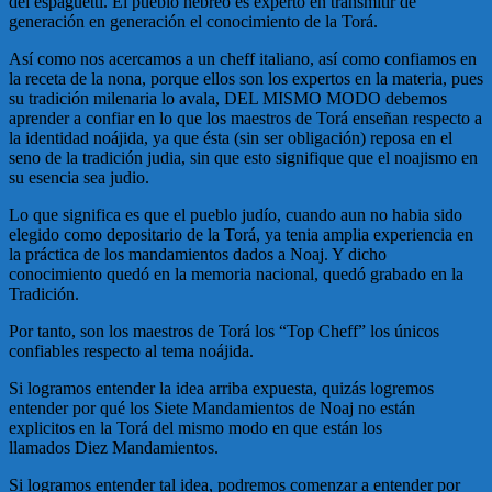
del espaguetti. El pueblo hebreo es experto en transmitir de
generación en generación el conocimiento de la Torá.
Así como nos acercamos a un cheff italiano, así como confiamos en
la receta de la nona, porque ellos son los expertos en la materia, pues
su tradición milenaria lo avala, DEL MISMO MODO debemos
aprender a confiar en lo que los maestros de Torá enseñan respecto a
la identidad noájida, ya que ésta (sin ser obligación) reposa en el
seno de la tradición judia, sin que esto signifique que el noajismo en
su esencia sea judio.
Lo que significa es que el pueblo judío, cuando aun no habia sido
elegido como depositario de la Torá, ya tenia amplia experiencia en
la práctica de los mandamientos dados a Noaj. Y dicho
conocimiento quedó en la memoria nacional, quedó grabado en la
Tradición.
Por tanto, son los maestros de Torá los “Top Cheff” los únicos
confiables respecto al tema noájida.
Si logramos entender la idea arriba expuesta, quizás logremos
entender por qué los Siete Mandamientos de Noaj no están
explicitos en la Torá del mismo modo en que están los
llamados Diez Mandamientos.
Si logramos entender tal idea, podremos comenzar a entender por