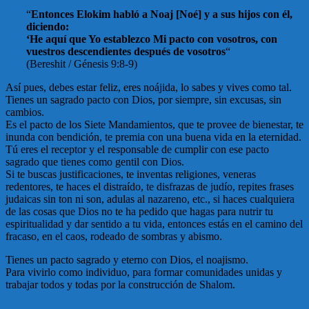
“
Entonces Elokim habló a Noaj [Noé] y a sus hijos con él,
diciendo:
‘He aquí que Yo establezco Mi pacto con vosotros, con
vuestros descendientes después de vosotros
“
(Bereshit / Génesis 9:8-9)
Así pues, debes estar feliz, eres noájida, lo sabes y vives como tal.
Tienes un sagrado pacto con Dios, por siempre, sin excusas, sin
cambios.
Es el pacto de los Siete Mandamientos, que te provee de bienestar, te
inunda con bendición, te premia con una buena vida en la eternidad.
Tú eres el receptor y el responsable de cumplir con ese pacto
sagrado que tienes como gentil con Dios.
Si te buscas justificaciones, te inventas religiones, veneras
redentores, te haces el distraído, te disfrazas de judío, repites frases
judaicas sin ton ni son, adulas al nazareno, etc., si haces cualquiera
de las cosas que Dios no te ha pedido que hagas para nutrir tu
espiritualidad y dar sentido a tu vida, entonces estás en el camino del
fracaso, en el caos, rodeado de sombras y abismo.
Tienes un pacto sagrado y eterno con Dios, el noajismo.
Para vivirlo como individuo, para formar comunidades unidas y
trabajar todos y todas por la construcción de Shalom.