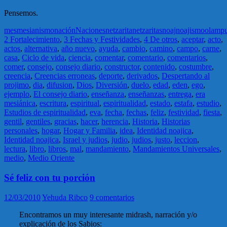
Pensemos.
mes
mesianismo
nación
Naciones
netzarita
netzaritas
noaj
noajismo
olam
p
2 Fortalecimiento
,
3 Fechas y Festividades
,
4 De otros
,
aceptar
,
acto
,
actos
,
alternativa
,
año nuevo
,
ayuda
,
cambio
,
camino
,
campo
,
carne
,
casa
,
Ciclo de vida
,
ciencia
,
comentar
,
comentario
,
comentarios
,
comer
,
consejo
,
consejo diario
,
constructor
,
contenido
,
costumbre
,
creencia
,
Creencias erroneas
,
deporte
,
derivados
,
Despertando al
projimo
,
dia
,
difusion
,
Dios
,
Diversión
,
duelo
,
edad
,
eden
,
ego
,
ejemplo
,
El consejo diario
,
enseñanza
,
enseñanzas
,
entrega
,
era
mesiánica
,
escritura
,
espiritual
,
espiritualidad
,
estado
,
estafa
,
estudio
,
Estudios de espiritualidad
,
eva
,
fecha
,
fechas
,
feliz
,
festividad
,
fiesta
,
gentil
,
gentiles
,
gracias
,
hacer
,
herencia
,
Historia
,
Historias
personales
,
hogar
,
Hogar y Familia
,
idea
,
Identidad noajica
,
Identidad noajica
,
Israel y judios
,
judio
,
judios
,
justo
,
leccion
,
lectura
,
libro
,
libros
,
mal
,
mandamiento
,
Mandamientos Universales
,
medio
,
Medio Oriente
Sé feliz con tu porción
12/03/2010
Yehuda Ribco
9 comentarios
Encontramos un muy interesante midrash, narración y/o
explicación de los Sabios: