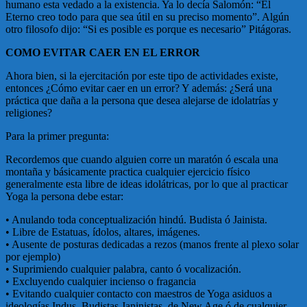
humano esta vedado a la existencia. Ya lo decía Salomón: “El
Eterno creo todo para que sea útil en su preciso momento”. Algún
otro filosofo dijo: “Si es posible es porque es necesario” Pitágoras.
COMO EVITAR CAER EN EL ERROR
Ahora bien, si la ejercitación por este tipo de actividades existe,
entonces ¿Cómo evitar caer en un error? Y además: ¿Será una
práctica que daña a la persona que desea alejarse de idolatrías y
religiones?
Para la primer pregunta:
Recordemos que cuando alguien corre un maratón ó escala una
montaña y básicamente practica cualquier ejercicio físico
generalmente esta libre de ideas idolátricas, por lo que al practicar
Yoga la persona debe estar:
• Anulando toda conceptualización hindú. Budista ó Jainista.
• Libre de Estatuas, ídolos, altares, imágenes.
• Ausente de posturas dedicadas a rezos (manos frente al plexo solar
por ejemplo)
• Suprimiendo cualquier palabra, canto ó vocalización.
• Excluyendo cualquier incienso o fragancia
• Evitando cualquier contacto con maestros de Yoga asiduos a
ideologías Indus, Budistas Janinistas, de New Age ó de cualquier