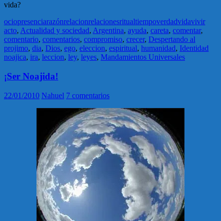
vida?
ocio
presencia
razón
relacion
relaciones
ritual
tiempo
verdad
vida
vivir
acto
,
Actualidad y sociedad
,
Argentina
,
ayuda
,
careta
,
comentar
,
comentario
,
comentarios
,
compromiso
,
crecer
,
Despertando al
projimo
,
dia
,
Dios
,
ego
,
eleccion
,
espiritual
,
humanidad
,
Identidad
noajica
,
ira
,
leccion
,
ley
,
leyes
,
Mandamientos Universales
¡Ser Noajida!
22/01/2010
Nahuel
7 comentarios