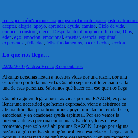
mensaje
nación
Naciones
noaj
noajismo
olam
orden
pacto
pastor
patrimoni
aceptar
,
alegría
,
apoyo
,
aprender
,
ayuda
,
camino
,
Ciclo de vida
,
conocer
,
construir
,
crecer
,
Despertando al projimo
,
diferencia
,
Dios
,
eden
,
ego
,
emocion
,
emocional
,
enseñar
,
esencia
,
espiritual
,
experiencia
,
felicidad
,
feliz
,
fundamentos
,
hacer
,
hecho
,
leccion
Lo que nos llega…
22/02/2010
Andrea Henao
8 comentarios
Algunas personas llegan a nuestras vidas por una razón, por una
estación o por toda una vida. Cuando sepamos diferenciar a cada
una de esas personas. Sabremos qué hacer con eso que nos llega.
Cuando alguien llega a nuestras vidas por una RAZON, es para
llenar una necesidad que hemos expresado, viene a asistirnos en
alguna dificultad para brindarnos apoyo, orientación ayuda física,
emocional y en ocasiones ayuda espiritual. Por eso vemos la
presencia de esa persona como una salvación y lo es en ese
momento, pero solo está ahí por una RAZON. Luego por alguna
razón o algún motivo sin ningún problema esa relación llega a su fin
porque la necesidad que teníamos desapareció, y en ese momento