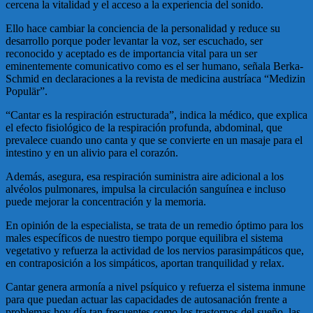
cercena la vitalidad y el acceso a la experiencia del sonido.
Ello hace cambiar la conciencia de la personalidad y reduce su
desarrollo porque poder levantar la voz, ser escuchado, ser
reconocido y aceptado es de importancia vital para un ser
eminentemente comunicativo como es el ser humano, señala Berka-
Schmid en declaraciones a la revista de medicina austríaca “Medizin
Populär”.
“Cantar es la respiración estructurada”, indica la médico, que explica
el efecto fisiológico de la respiración profunda, abdominal, que
prevalece cuando uno canta y que se convierte en un masaje para el
intestino y en un alivio para el corazón.
Además, asegura, esa respiración suministra aire adicional a los
alvéolos pulmonares, impulsa la circulación sanguínea e incluso
puede mejorar la concentración y la memoria.
En opinión de la especialista, se trata de un remedio óptimo para los
males específicos de nuestro tiempo porque equilibra el sistema
vegetativo y refuerza la actividad de los nervios parasimpáticos que,
en contraposición a los simpáticos, aportan tranquilidad y relax.
Cantar genera armonía a nivel psíquico y refuerza el sistema inmune
para que puedan actuar las capacidades de autosanación frente a
problemas hoy día tan frecuentes como los trastornos del sueño, las