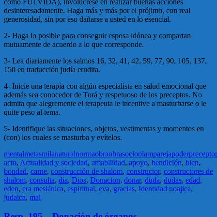
como FULVIDA), involucrese en realizar buenas acciones
desinteresadamente. Haga más y más por el prójimo, con real
generosidad, sin por eso dañarse a usted en lo esencial.
2- Haga lo posible para conseguir esposa idónea y compartan
mutuamente de acuerdo a lo que corresponde.
3- Lea diariamente los salmos 16, 32, 41, 42, 59, 77, 90, 105, 137,
150 en traducción judía erudita.
4- Inicie una terapia con algún especialista en salud emocional que
además sea conocedor de Torá y respetuoso de los preceptos. No
admita que alegremente el terapeuta le incentive a masturbarse o le
quite peso al tema.
5- Identifique las situaciones, objetos, vestimentas y momentos en
(con) los cuales se masturba y evítelos.
mental
metas
mila
natural
norma
obra
obras
ocio
olam
pareja
poder
precepto
acto
,
Actualidad y sociedad
,
amabilidad
,
apoyo
,
bendición
,
bien
,
bondad
,
carne
,
construcción de shalom
,
constructor
,
constructores de
shalom
,
consulta
,
dia
,
Dios
,
Donacion
,
donar
,
duda
,
dudas
,
edad
,
eden
,
era mesiánica
,
espiritual
,
eva
,
gracias
,
Identidad noajica
,
judaica
,
mal
Resp. 195 – Donación de órganos