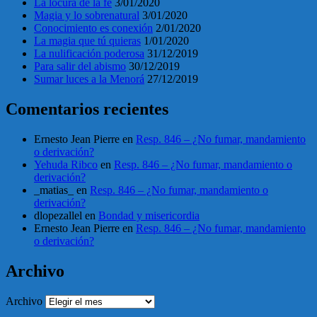
La locura de la fe
3/01/2020
Magia y lo sobrenatural
3/01/2020
Conocimiento es conexión
2/01/2020
La magia que tú quieras
1/01/2020
La nulificación poderosa
31/12/2019
Para salir del abismo
30/12/2019
Sumar luces a la Menorá
27/12/2019
Comentarios recientes
Ernesto Jean Pierre
en
Resp. 846 – ¿No fumar, mandamiento
o derivación?
Yehuda Ribco
en
Resp. 846 – ¿No fumar, mandamiento o
derivación?
_matias_
en
Resp. 846 – ¿No fumar, mandamiento o
derivación?
dlopezallel
en
Bondad y misericordia
Ernesto Jean Pierre
en
Resp. 846 – ¿No fumar, mandamiento
o derivación?
Archivo
Archivo