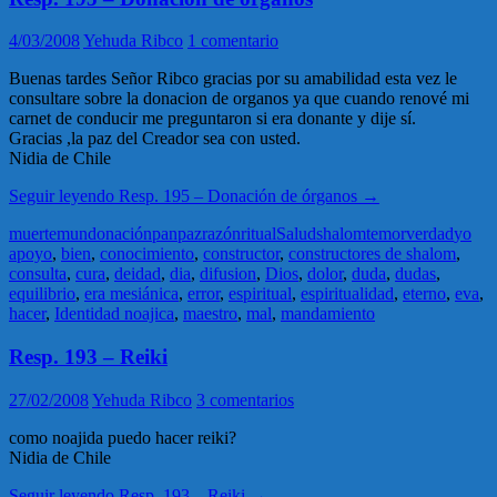
4/03/2008
Yehuda Ribco
1 comentario
Buenas tardes Señor Ribco gracias por su amabilidad esta vez le
consultare sobre la donacion de organos ya que cuando renové mi
carnet de conducir me preguntaron si era donante y dije sí.
Gracias ,la paz del Creador sea con usted.
Nidia de Chile
Seguir leyendo
Resp. 195 – Donación de órganos
→
muerte
mundo
nación
pan
paz
razón
ritual
Salud
shalom
temor
verdad
yo
apoyo
,
bien
,
conocimiento
,
constructor
,
constructores de shalom
,
consulta
,
cura
,
deidad
,
dia
,
difusion
,
Dios
,
dolor
,
duda
,
dudas
,
equilibrio
,
era mesiánica
,
error
,
espiritual
,
espiritualidad
,
eterno
,
eva
,
hacer
,
Identidad noajica
,
maestro
,
mal
,
mandamiento
Resp. 193 – Reiki
27/02/2008
Yehuda Ribco
3 comentarios
como noajida puedo hacer reiki?
Nidia de Chile
Seguir leyendo
Resp. 193 – Reiki
→