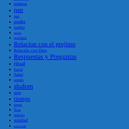
palabras
pan
paz
poder
pueblo
razón
realidad
Relacion con el projimo
Relación con Dios
Respuestas y Preguntas
ritual
Salud
Salud
sentido
shalom
siete
tiempo
tierra
Tora
trabajo
unidad
universal