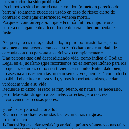
masturbación ha sido prohibida?
Es el motivo similar por el cual el condón (o método parecido de
barrera) solamente puede ser usado en caso de riesgo cierto de
contraer o contagiar enfermedad venérea mortal.
Porque el condón separa, impide la unión íntima, impone una
barrera de alejamiento allí en donde debiera haber momentánea
fusión.
Así pues, no es malo, endiablado, impuro por masturbarse, sino
solamente una persona con cada vez más hambre de unidad, de
cercanía con una persona apta del sexo complementario.
Una persona que está desperdiciando vida, como indica el Código
Legal en el judaísmo (que recordemos no es siempre idóneo para los
noájidas), y que es como si estuviera asesinando. Entiéndalo bien,
no asesina a los espermitas, no son seres vivos, pero está cortando la
posibilidad de traer nueva vida, y más importante quizás, de dar
verdadera vida a su vida.
Recuerde lo dicho, el sexo es muy bueno, es natural, es necesario,
pero debe estar dirigido a las metas correctas, para no crear
inconvenientes o cosas peores.
¿Qué hacer para solucionarlo?
Realmente, no hay respuestas fáciles, ni curas mágicas.
Le daré cinco.
1- Intensifique su dar tzedaká (caridad a pobres y buenas obras tales