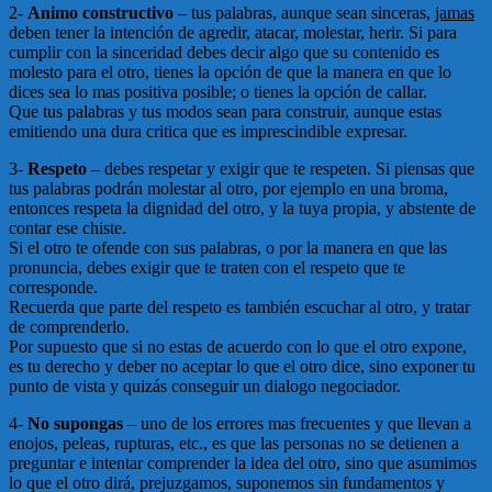
2-
Animo constructivo
– tus palabras, aunque sean sinceras,
jamas
deben tener la intención de agredir, atacar, molestar, herir. Si para
cumplir con la sinceridad debes decir algo que su contenido es
molesto para el otro, tienes la opción de que la manera en que lo
dices sea lo mas positiva posible; o tienes la opción de callar.
Que tus palabras y tus modos sean para construir, aunque estas
emitiendo una dura critica que es imprescindible expresar.
3-
Respeto
– debes respetar y exigir que te respeten. Si piensas que
tus palabras podrán molestar al otro, por ejemplo en una broma,
entonces respeta la dignidad del otro, y la tuya propia, y abstente de
contar ese chiste.
Si el otro te ofende con sus palabras, o por la manera en que las
pronuncia, debes exigir que te traten con el respeto que te
corresponde.
Recuerda que parte del respeto es también escuchar al otro, y tratar
de comprenderlo.
Por supuesto que si no estas de acuerdo con lo que el otro expone,
es tu derecho y deber no aceptar lo que el otro dice, sino exponer tu
punto de vista y quizás conseguir un dialogo negociador.
4-
No supongas
– uno de los errores mas frecuentes y que llevan a
enojos, peleas, rupturas, etc., es que las personas no se detienen a
preguntar e intentar comprender la idea del otro, sino que asumimos
lo que el otro dirá, prejuzgamos, suponemos sin fundamentos y