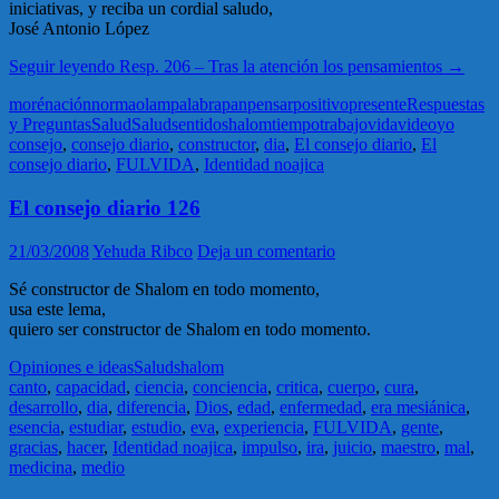
iniciativas, y reciba un cordial saludo,
José Antonio López
Seguir leyendo
Resp. 206 – Tras la atención los pensamientos
→
moré
nación
norma
olam
palabra
pan
pensar
positivo
presente
Respuestas
y Preguntas
Salud
Salud
sentido
shalom
tiempo
trabajo
vida
video
yo
consejo
,
consejo diario
,
constructor
,
dia
,
El consejo diario
,
El
consejo diario
,
FULVIDA
,
Identidad noajica
El consejo diario 126
21/03/2008
Yehuda Ribco
Deja un comentario
Sé constructor de Shalom en todo momento,
usa este lema,
quiero ser constructor de Shalom en todo momento.
Opiniones e ideas
Salud
shalom
canto
,
capacidad
,
ciencia
,
conciencia
,
critica
,
cuerpo
,
cura
,
desarrollo
,
dia
,
diferencia
,
Dios
,
edad
,
enfermedad
,
era mesiánica
,
esencia
,
estudiar
,
estudio
,
eva
,
experiencia
,
FULVIDA
,
gente
,
gracias
,
hacer
,
Identidad noajica
,
impulso
,
ira
,
juicio
,
maestro
,
mal
,
medicina
,
medio