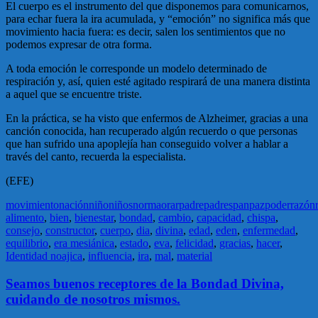
El cuerpo es el instrumento del que disponemos para comunicarnos,
para echar fuera la ira acumulada, y “emoción” no significa más que
movimiento hacia fuera: es decir, salen los sentimientos que no
podemos expresar de otra forma.
A toda emoción le corresponde un modelo determinado de
respiración y, así, quien esté agitado respirará de una manera distinta
a aquel que se encuentre triste.
En la práctica, se ha visto que enfermos de Alzheimer, gracias a una
canción conocida, han recuperado algún recuerdo o que personas
que han sufrido una apoplejía han conseguido volver a hablar a
través del canto, recuerda la especialista.
(EFE)
movimiento
nación
niño
niños
norma
orar
padre
padres
pan
paz
poder
razón
alimento
,
bien
,
bienestar
,
bondad
,
cambio
,
capacidad
,
chispa
,
consejo
,
constructor
,
cuerpo
,
dia
,
divina
,
edad
,
eden
,
enfermedad
,
equilibrio
,
era mesiánica
,
estado
,
eva
,
felicidad
,
gracias
,
hacer
,
Identidad noajica
,
influencia
,
ira
,
mal
,
material
Seamos buenos receptores de la Bondad Divina,
cuidando de nosotros mismos.