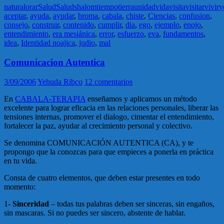
natural
orar
Salud
Salud
shalom
tiempo
tierra
unidad
vida
visita
visitar
vivir
y
aceptar
,
ayuda
,
ayudar
,
broma
,
cabala
,
chiste
,
Ciencias
,
confusion
,
consejo
,
construir
,
contenido
,
cumplir
,
dia
,
ego
,
ejemplo
,
enojo
,
entendimiento
,
era mesiánica
,
error
,
esfuerzo
,
eva
,
fundamentos
,
idea
,
Identidad noajica
,
judio
,
mal
Comunicacion Autentica
3/09/2006
Yehuda Ribco
12 comentarios
En
CABALA-TERAPIA
enseñamos y aplicamos un método
excelente para lograr eficacia en las relaciones personales, liberar las
tensiones internas, promover el dialogo, cimentar el entendimiento,
fortalecer la paz, ayudar al crecimiento personal y colectivo.
Se denomina COMUNICACIÓN AUTENTICA (CA), y te
propongo que la conozcas para que empieces a ponerla en práctica
en tu vida.
Consta de cuatro elementos, que deben estar presentes en todo
momento:
1-
Sinceridad
– todas tus palabras deben ser sinceras, sin engaños,
sin mascaras. Si no puedes ser sincero, abstente de hablar.