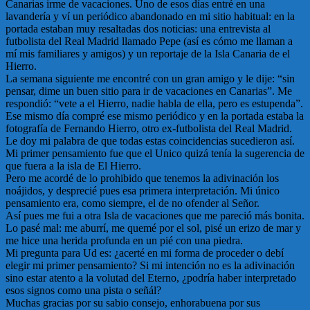
Canarias irme de vacaciones. Uno de esos días entré en una
lavandería y ví un periódico abandonado en mi sitio habitual: en la
portada estaban muy resaltadas dos noticias: una entrevista al
futbolista del Real Madrid llamado Pepe (así es cómo me llaman a
mí mis familiares y amigos) y un reportaje de la Isla Canaria de el
Hierro.
La semana siguiente me encontré con un gran amigo y le dije: “sin
pensar, dime un buen sitio para ir de vacaciones en Canarias”. Me
respondió: “vete a el Hierro, nadie habla de ella, pero es estupenda”.
Ese mismo día compré ese mismo periódico y en la portada estaba la
fotografía de Fernando Hierro, otro ex-futbolista del Real Madrid.
Le doy mi palabra de que todas estas coincidencias sucedieron así.
Mi primer pensamiento fue que el Unico quizá tenía la sugerencia de
que fuera a la isla de El Hierro.
Pero me acordé de lo prohibido que tenemos la adivinación los
noájidos, y desprecié pues esa primera interpretación. Mi único
pensamiento era, como siempre, el de no ofender al Señor.
Así pues me fui a otra Isla de vacaciones que me pareció más bonita.
Lo pasé mal: me aburrí, me quemé por el sol, pisé un erizo de mar y
me hice una herida profunda en un pié con una piedra.
Mi pregunta para Ud es: ¿acerté en mi forma de proceder o debí
elegir mi primer pensamiento? Si mi intención no es la adivinación
sino estar atento a la volutad del Eterno, ¿podría haber interpretado
esos signos como una pista o señál?
Muchas gracias por su sabio consejo, enhorabuena por sus