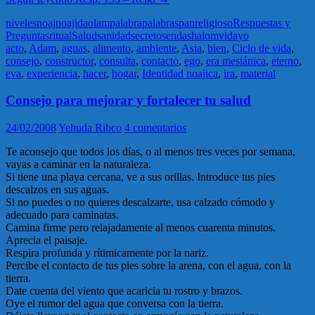
niveles
noaj
noajida
olam
palabra
palabras
pan
religioso
Respuestas y
Preguntas
ritual
Salud
sanidad
secreto
senda
shalom
vida
yo
acto
,
Adam
,
aguas
,
alimento
,
ambiente
,
Asia
,
bien
,
Ciclo de vida
,
consejo
,
constructor
,
consulta
,
contacto
,
ego
,
era mesiánica
,
eterno
,
eva
,
experiencia
,
hacer
,
hogar
,
Identidad noajica
,
ira
,
material
Consejo para mejorar y fortalecer tu salud
24/02/2008
Yehuda Ribco
4 comentarios
Te aconsejo que todos los días, o al menos tres veces por semana,
vayas a caminar en la naturaleza.
Si tiene una playa cercana, ve a sus orillas. Introduce tus pies
descalzos en sus aguas.
Si no puedes o no quieres descalzarte, usa calzado cómodo y
adecuado para caminatas.
Camina firme pero relajadamente al menos cuarenta minutos.
Aprecia el paisaje.
Respira profunda y rítimicamente por la nariz.
Percibe el contacto de tus pies sobre la arena, con el agua, con la
tierra.
Date cuenta del viento que acaricia tu rostro y brazos.
Oye el rumor del agua que conversa con la tierra.