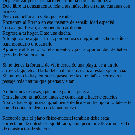
Déjate llevar por el contacto en armonía con la naturaleza.
Deja libre tu pensamiento, relaja tus músculos en tanto caminas con
firmeza.
Presta atención a la vida que te rodea.
Encuentra al Eterno en ese instante de sensibilidad especial.
Toma agua fresca, a temperatura ambiente.
Regresa a tu hogar. Date una ducha.
Y luego come alguna fruta, pero no uses ningún utensilio metálico
para mondarlo o rebanarlo.
Agradece al Eterno por el alimento, y por la oportunidad de haber
gozado de Su creación.
Si no tienes la fortuna de vivir cerca de una playa, ve a un río,
arroyo, lago, etc. al lado del cual puedas realizar esta experiencia.
Si tampoco lo hay, entonces pasea por las montañas, cerros, o el
paisaje más natural que puedas visitar.
No busques excusas, que no te gane la pereza.
Consulta con tu médico antes de comenzar a hacer ejercicios.
Y si ya haces gimnasia, igualmente dedícate un tiempo a fortalecerte
con el contacto pleno con la naturaleza.
Recuerda que el plano físico-material también debe estar
correctamente nutrido y equilibrado, para permitirte llevar una vida
de constructor de shalom.