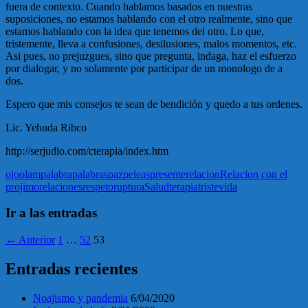
fuera de contexto. Cuando hablamos basados en nuestras
suposiciones, no estamos hablando con el otro realmente, sino que
estamos hablando con la idea que tenemos del otro. Lo que,
tristemente, lleva a confusiones, desilusiones, malos momentos, etc.
Asi pues, no prejuzgues, sino que pregunta, indaga, haz el esfuerzo
por dialogar, y no solamente por participar de un monologo de a
dos.
Espero que mis consejos te sean de bendición y quedo a tus ordenes.
Lic. Yehuda Ribco
http://serjudio.com/cterapia/index.htm
ojo
olam
palabra
palabras
paz
peleas
presente
relacion
Relacion con el
projimo
relaciones
respeto
ruptura
Salud
terapia
triste
vida
Ir a las entradas
← Anterior
1
…
52
53
Entradas recientes
Noajismo y pandemia
6/04/2020