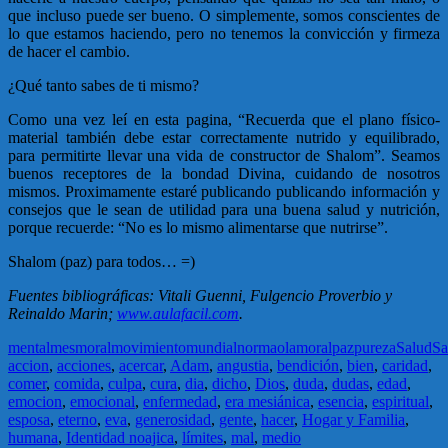
que incluso puede ser bueno. O simplemente, somos conscientes de
lo que estamos haciendo, pero no tenemos la convicción y firmeza
de hacer el cambio.
¿Qué tanto sabes de ti mismo?
Como una vez leí en esta pagina, “Recuerda que el plano físico-
material también debe estar correctamente nutrido y equilibrado,
para permitirte llevar una vida de constructor de Shalom”. Seamos
buenos receptores de la bondad Divina, cuidando de nosotros
mismos. Proximamente estaré publicando publicando información y
consejos que le sean de utilidad para una buena salud y nutrición,
porque recuerde: “No es lo mismo alimentarse que nutrirse”.
Shalom (paz) para todos… =)
Fuentes bibliográficas: Vitali Guenni, Fulgencio Proverbio y
Reinaldo Marin;
www.aulafacil.com
.
mental
mes
moral
movimiento
mundial
norma
olam
oral
paz
pureza
Salud
Sa
accion
,
acciones
,
acercar
,
Adam
,
angustia
,
bendición
,
bien
,
caridad
,
comer
,
comida
,
culpa
,
cura
,
dia
,
dicho
,
Dios
,
duda
,
dudas
,
edad
,
emocion
,
emocional
,
enfermedad
,
era mesiánica
,
esencia
,
espiritual
,
esposa
,
eterno
,
eva
,
generosidad
,
gente
,
hacer
,
Hogar y Familia
,
humana
,
Identidad noajica
,
límites
,
mal
,
medio