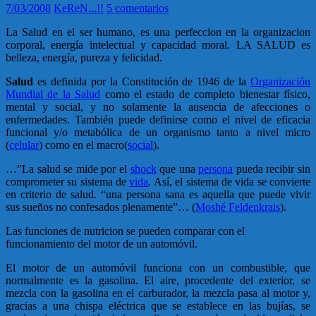
7/03/2008
KeReN...!!
5 comentarios
La Salud en el ser humano, es una perfeccion en la organizacion
corporal, energía intelectual y capacidad moral. LA SALUD es
belleza, energía, pureza y felicidad.
Salud
es definida por la Constitución de 1946 de la
Organización
Mundial de la Salud
como el estado de completo bienestar físico,
mental y social, y no solamente la ausencia de afecciones o
enfermedades. También puede definirse como el nivel de eficacia
funcional y/o metabólica de un organismo tanto a nivel micro
(
celular
) como en el macro(
social
).
…”La salud se mide por el
shock
que una
persona
pueda recibir sin
comprometer su sistema de
vida
. Así, el sistema de vida se convierte
en criterio de salud. “una persona sana es aquella que puede vivir
sus sueños no confesados plenamente”… (
Moshé Feldenkrais
).
Las funciones de nutricion se pueden comparar con el
funcionamiento del motor de un automóvil.
El motor de un automóvil funciona con un combustible, que
normalmente es la gasolina. El aire, procedente del exterior, se
mezcla con la gasolina en el carburador, la mezcla pasa al motor y,
gracias a una chispa eléctrica que se establece en las bujías, se