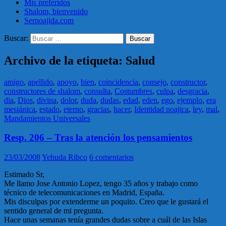
Mis preferidos
Shalom, bienvenido
Sernoajida.com
Buscar:
Archivo de la etiqueta: Salud
amigo
,
apellido
,
apoyo
,
bien
,
coincidencia
,
consejo
,
constructor
,
constructores de shalom
,
consulta
,
Costumbres
,
culpa
,
desgracia
,
dia
,
Dios
,
divina
,
dolor
,
duda
,
dudas
,
edad
,
eden
,
ego
,
ejemplo
,
era
mesiánica
,
estado
,
eterno
,
gracias
,
hacer
,
Identidad noajica
,
ley
,
mal
,
Mandamientos Universales
Resp. 206 – Tras la atención los pensamientos
23/03/2008
Yehuda Ribco
6 comentarios
Estimado Sr,
Me llamo Jose Antonio Lopez, tengo 35 años y trabajo como
técnico de telecomunicaciones en Madrid, España.
Mis disculpas por extenderme un poquito. Creo que le gustará el
sentido general de mi pregunta.
Hace unas semanas tenía grandes dudas sobre a cuál de las Islas