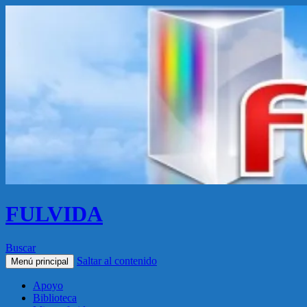
FULVIDA
Buscar
Saltar al contenido
Menú principal
Apoyo
Biblioteca