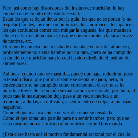
Pero, así como hay distorsiones del instinto de nutrición, lo hay
también en el ámbito del instinto sexual.
Están los que se dejan llevar por la gula, los que no se ponen (o no
respetan) límites, los que son bulímicos, los anoréxicos, los apáticos,
los que confunden comer con mitigar la angustia, los que mastican
chicle en vez de alimentarse, los que comen comida chatarra en vez
de nutrirse, etc.
Uno puede comerse una masita de chocolate en vez del almuerzo,
probablemente no sienta hambre por un rato, ¿pero se ha cumplido
la función de nutrición para lo cual ha sido diseñado el instinto de
alimentarse?
Así pues, cuando uno se masturba, puede que haga reducir un poco
la tensión física, que por un instante se sienta relajado; pero, la
tendencia no se ha cumplido como corresponde, el ser no se ha
nutrido a través de la función sexual como corresponde, por tanto, al
poco rato la masturbación deja paso a un vacío interior, a un
requemor, a dudas, a confusión, a sentimiento de culpa, a fantasías
negativas.
Como el que mastica chicle en vez de comer su ensalada.
Como el que toma una pastilla para no sentir hambre, pero que se
está consumiendo a sí mismo al no nutrirse como Dios manda.
¿Está claro hasta acá el motivo fundamental-racional por el cual la