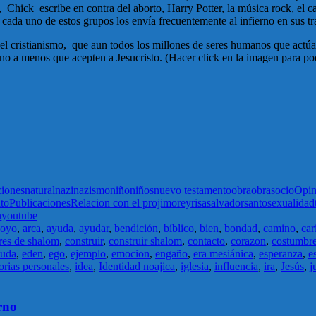
, Chick escribe en contra del aborto, Harry Potter, la música rock, el c
ada uno de estos grupos los envía frecuentemente al infierno en sus tr
el cristianismo, que aun todos los millones de seres humanos que actúa
ierno a menos que acepten a Jesucristo. (Hacer click en la imagen para
iones
natural
nazi
nazismo
niño
niños
nuevo testamento
obra
obras
ocio
Opin
to
Publicaciones
Relacion con el projimo
rey
risa
salvador
santo
sexualidad
n
youtube
poyo
,
arca
,
ayuda
,
ayudar
,
bendición
,
bíblico
,
bien
,
bondad
,
camino
,
car
res de shalom
,
construir
,
construir shalom
,
contacto
,
corazon
,
costumbr
uda
,
eden
,
ego
,
ejemplo
,
emocion
,
engaño
,
era mesiánica
,
esperanza
,
e
orias personales
,
idea
,
Identidad noajica
,
iglesia
,
influencia
,
ira
,
Jesús
,
j
rno