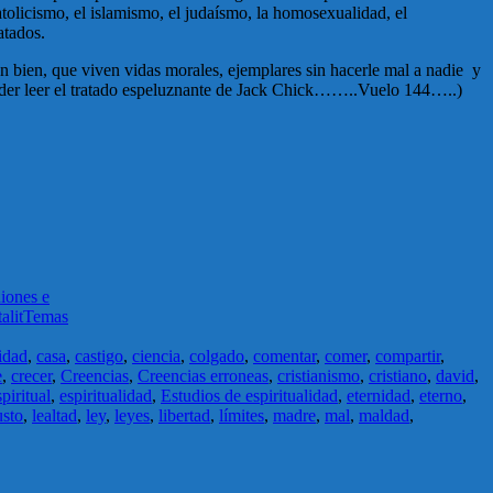
atolicismo, el islamismo, el judaísmo, la homosexualidad, el
atados.
n bien, que viven vidas morales, ejemplares sin hacerle mal a nadie y
 poder leer el tratado espeluznante de Jack Chick……..Vuelo 144…..)
iones e
talit
Temas
idad
,
casa
,
castigo
,
ciencia
,
colgado
,
comentar
,
comer
,
compartir
,
e
,
crecer
,
Creencias
,
Creencias erroneas
,
cristianismo
,
cristiano
,
david
,
spiritual
,
espiritualidad
,
Estudios de espiritualidad
,
eternidad
,
eterno
,
usto
,
lealtad
,
ley
,
leyes
,
libertad
,
límites
,
madre
,
mal
,
maldad
,