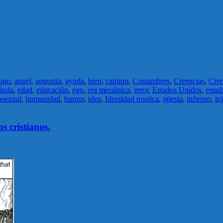
igo
,
angel
,
angustia
,
ayuda
,
bien
,
camino
,
Costumbres
,
Creencias
,
Cree
duda
,
edad
,
educación
,
ego
,
era mesiánica
,
error
,
Estados Unidos
,
estud
sexual
,
humanidad
,
humor
,
idea
,
Identidad noajica
,
iglesia
,
infierno
,
in
 cristianos.