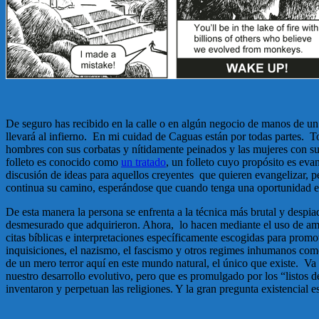
De seguro has recibido en la calle o en algún negocio de manos de un c
llevará al infierno. En mi cuidad de Caguas están por todas partes. T
hombres con sus corbatas y nítidamente peinados y las mujeres con su
folleto es conocido como
un tratado
, un folleto cuyo propósito es eva
discusión de ideas para aquellos creyentes que quieren evangelizar, p
continua su camino, esperándose que cuando tenga una oportunidad e
De esta manera la persona se enfrenta a la técnica más brutal y despiada
desmesurado que adquirieron. Ahora, lo hacen mediante el uso de amena
citas bíblicas e interpretaciones específicamente escogidas para promov
inquisiciones, el nazismo, el fascismo y otros regimes inhumanos como
de un mero terror aquí en este mundo natural, el único que existe. V
nuestro desarrollo evolutivo, pero que es promulgado por los “listos 
inventaron y perpetuan las religiones. Y la gran pregunta existencial