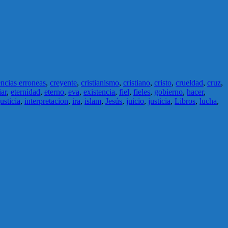
ncias erroneas
,
creyente
,
cristianismo
,
cristiano
,
cristo
,
crueldad
,
cruz
,
iar
,
eternidad
,
eterno
,
eva
,
existencia
,
fiel
,
fieles
,
gobierno
,
hacer
,
justicia
,
interpretacion
,
ira
,
islam
,
Jesús
,
juicio
,
justicia
,
Libros
,
lucha
,