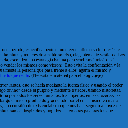
mo el pecado, específicamente el no creer en dios o su hijo Jesús te
tán, hombres y mujeres de amable sonrisa, elegantemente vestidos. Los
achada, esconden una estrategia bajuna para sembrar el miedo…el
ivo vender los mismos como vieron). Esto evita la confrontación y la
ualmente la persona que pasa frente a ellos, agarra el mismo y
 fue lo que recibí
. (Necesitaba material para el blog…jeje)
error. Antes, esto se hacía mediante la fuerza física y usando el poder
go divino” desde el púlpito y mediante tratados, usando historietas,
toria por todos los seres humanos, los imperios, en las cruzadas, las
mbargo el miedo producido y generado por el cristianismo va más allá
s, una cuestión de existencialismo que nos han seguido a travez de
ombres santos, inspirados y ungidos…. en otras palabras los que