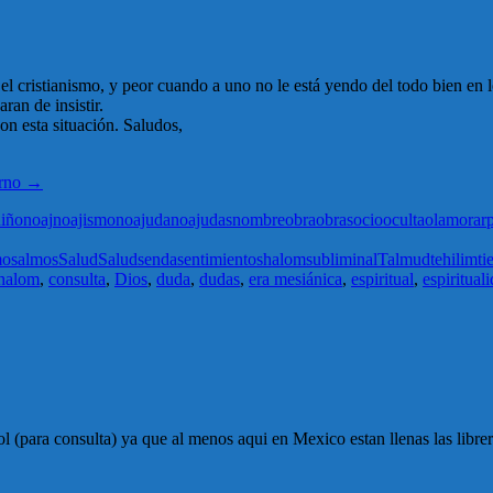
 el cristianismo, y peor cuando a uno no le está yendo del todo bien en 
an de insistir.
on esta situación. Saludos,
orno
→
iño
noaj
noajismo
noajuda
noajudas
nombre
obra
obras
ocio
oculta
olam
orar
mo
salmos
Salud
Salud
senda
sentimiento
shalom
subliminal
Talmud
tehilim
t
shalom
,
consulta
,
Dios
,
duda
,
dudas
,
era mesiánica
,
espiritual
,
espiritual
 (para consulta) ya que al menos aqui en Mexico estan llenas las librer