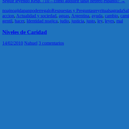
Seguir leyendo
Resp. 710 – como adquirir tanaj hebreo español?
→
noaj
noajida
pan
poder
regalo
Respuestas y Preguntas
rey
ritual
sagrada
Sa
accion
,
Actualidad y sociedad
,
aguas
,
Argentina
,
ayuda
,
cambio
,
cam
gentil
,
hacer
,
Identidad noajica
,
judio
,
justicia
,
justo
,
ley
,
leyes
,
mal
Niveles de Caridad
14/02/2010
Nahuel
3 comentarios