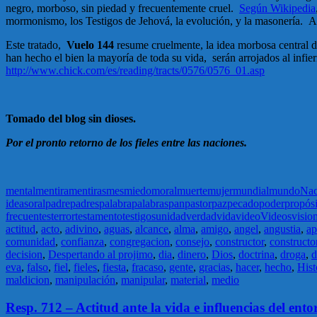
negro, morboso, sin piedad y frecuentemente cruel.
Según Wikipedia
mormonismo, los Testigos de Jehová, la evolución, y la masonería. A c
Este tratado,
Vuelo 144
resume cruelmente, la idea morbosa central d
han hecho el bien la mayoría de toda su vida, serán arrojados al inf
http://www.chick.com/es/reading/tracts/0576/0576_01.asp
Tomado del blog sin dioses.
Por el pronto retorno de los fieles entre las naciones.
mental
mentira
mentiras
mes
miedo
moral
muerte
mujer
mundial
mundo
Nac
ideas
oral
padre
padres
palabra
palabras
pan
pastor
paz
pecado
poder
propósi
frecuentes
terror
testamento
testigos
unidad
verdad
vida
video
Videos
visio
actitud
,
acto
,
adivino
,
aguas
,
alcance
,
alma
,
amigo
,
angel
,
angustia
,
a
comunidad
,
confianza
,
congregacion
,
consejo
,
constructor
,
constructo
decision
,
Despertando al projimo
,
dia
,
dinero
,
Dios
,
doctrina
,
droga
,
d
eva
,
falso
,
fiel
,
fieles
,
fiesta
,
fracaso
,
gente
,
gracias
,
hacer
,
hecho
,
Hist
maldicion
,
manipulación
,
manipular
,
material
,
medio
Resp. 712 – Actitud ante la vida e influencias del ento