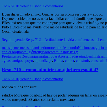
16/02/2010
Yehuda Ribco
7 comentarios
Buen día estimado amigo, Gracias por su pronta respuesta y apoyo.
Dejeme decirle que no es nada fácil lidiar con mi familia que sigue en
Ellos insisten para que me congregue para que vuelva a rebaño y no par
Pido a Dios que me ayude, que me de sabiduría de lo alto para lidiar c
Oscar, Guatemala
Seguir leyendo
Resp. 712 – Actitud ante la vida e influencias del ent
mensaje
mes
metas
mila
misterio
moré
mortales
mundo
Naciones
negocios
n
con el projimo
religión
religioso
rescate
Respuestas y
Preguntas
rey
Rezos
riqueza
ritual
ropa
sabios
sagrada
sagrado
salmista
sal
aguas
,
amigo
,
apoyo
,
aprendizaje
,
Biblia
,
comer
,
construir
,
construir 
Resp. 710 – como adquirir tanaj hebreo español?
14/02/2010
Yehuda Ribco
3 comentarios
noajida71 nos consulta:
saludos More,que posibilidad hay de poder adquirir un tanaj en español
waldo mosqueda 38 años comerciante mexicano