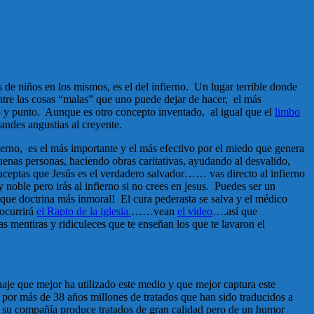
 de niños en los mismos, es el del infierno. Un lugar terrible donde
entre las cosas “malas” que uno puede dejar de hacer, el más
no y punto. Aunque es otro concepto inventado, al igual que el
limbo
randes angustias al creyente.
fierno, es el más importante y el más efectivo por el miedo que genera
uenas personas, haciendo obras caritativas, ayudando al desvalido,
eptas que Jesús es el verdadero salvador…… vas directo al infierno
y noble pero irás al infierno si no crees en jesus. Puedes ser un
y que doctrina más inmoral! El cura pederasta se salva y el médico
ocurrirá
el Rapto de la iglesia.
……vean
el video
….así que
mentiras y ridiculeces que te enseñan los que te lavaron el
onaje que mejor ha utilizado este medio y que mejor captura este
por más de 38 años millones de tratados que han sido traducidos a
ero su compañía produce tratados de gran calidad pero de un humor