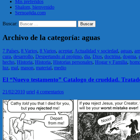
Mis preferidos
Shalom, bienvenido
Sernoajida.com
Buscar:
Archivo de la categoría: aguas
7 Países
,
8 Varios
,
8 Varios
,
aceptar
,
Actualidad y sociedad
,
aguas
,
am
cura
,
desarrollo
,
Despertando al projimo
,
dia
,
Dios
,
doctrina
,
dogma
,
hecho
,
Historia
,
Historia
,
Historias personales
,
Hogar y Familia
,
homo
luz
,
mal
,
mason
,
material
,
medio
El “Nuevo testamento” Catalogo de crueldad. Tratados
21/02/2010
uriel
4 comentarios