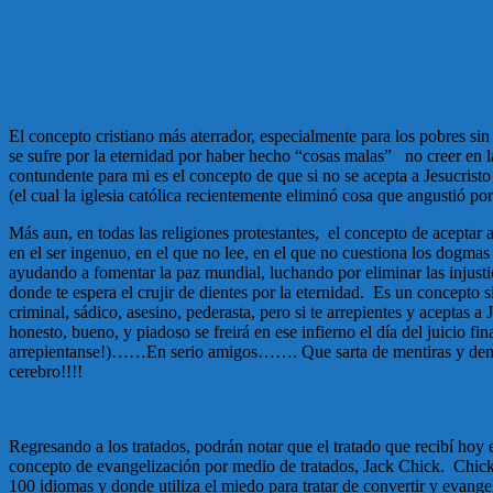
El concepto cristiano más aterrador, especialmente para los pobres si
se sufre por la eternidad por haber hecho “cosas malas” no creer en la
contundente para mi es el concepto de que si no se acepta a Jesucrist
(el cual la iglesia católica recientemente eliminó cosa que angustió po
Más aun, en todas las religiones protestantes, el concepto de aceptar 
en el ser ingenuo, en el que no lee, en el que no cuestiona los dogma
ayudando a fomentar la paz mundial, luchando por eliminar las injusti
donde te espera el crujir de dientes por la eternidad. Es un concepto si
criminal, sádico, asesino, pederasta, pero si te arrepientes y aceptas
honesto, bueno, y piadoso se freirá en ese infierno el día del juicio
arrepientanse!)……En serio amigos……. Que sarta de mentiras y demagogi
cerebro!!!!
Regresando a los tratados, podrán notar que el tratado que recibí hoy 
concepto de evangelización por medio de tratados, Jack Chick. Chick 
100 idiomas y donde utiliza el miedo para tratar de convertir y evang