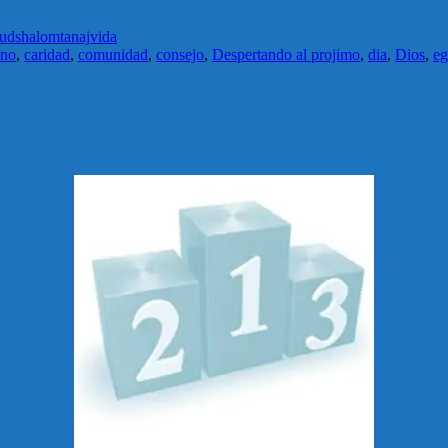
lud
shalom
tanaj
vida
ino
,
caridad
,
comunidad
,
consejo
,
Despertando al projimo
,
dia
,
Dios
,
e