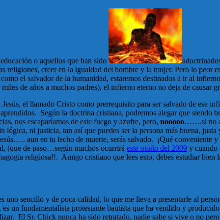
n educación o aquellos que han sido
adoctrinados
s religiones, creer en la igualdad del hombre y la mujer. Pero lo peor 
o como el salvador de la humanidad, estaremos destinados a ir al infier
r miles de años a muchos padres), el infierno eterno no deja de causar g
a Jesús, el llamado Cristo como prerrequisito para ser salvado de ese in
s aprendidos. Según la doctrina cristiana, podremos alegar que siendo b
cias, nos escaparíamos de este fuego y azufre, pero,
nooooo
…….si no ac
n lógica, ni justicia, tan así que puedes ser la persona más buena, justa 
 a Jesús….. aun en tu lecho de muerte, serás salvado. ¡Qué conveniente 
 final, (que de paso…según muchos ocurrirá
este otoño del 2009
y cuando 
a religiosa!!. Amigo cristiano que lees esto, debes estudiar bien las 
es uno sencillo y de poca calidad, lo que me lleva a presentarle al pers
es un fundamentalista protestante bautista que ha vendido y producido 
elizar. El Sr. Chick nunca ha sido retratado, nadie sabe si vive o no p