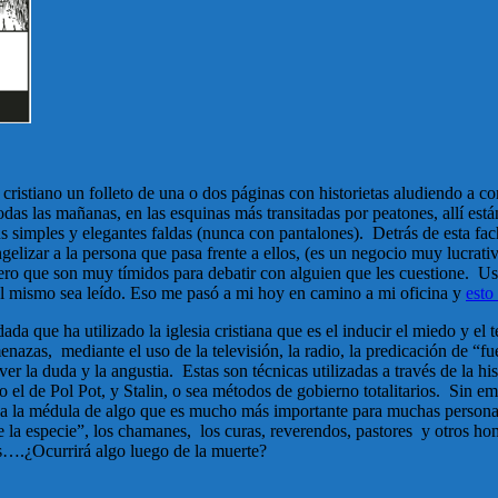
ristiano un folleto de una o dos páginas con historietas aludiendo a co
odas las mañanas, en las esquinas más transitadas por peatones, allí es
s simples y elegantes faldas (nunca con pantalones). Detrás de esta f
ngelizar a la persona que pasa frente a ellos, (es un negocio muy lucrat
ero que son muy tímidos para debatir con alguien que les cuestione. Us
l mismo sea leído. Eso me pasó a mi hoy en camino a mi oficina y
esto
da que ha utilizado la iglesia cristiana que es el inducir el miedo y el t
zas, mediante el uso de la televisión, la radio, la predicación de “fue
er la duda y la angustia. Estas son técnicas utilizadas a través de la his
 el de Pol Pot, y Stalin, o sea métodos de gobierno totalitarios. Sin e
a a la médula de algo que es mucho más importante para muchas persona
de la especie”, los chamanes, los curas, reverendos, pastores y otros h
 es….¿Ocurrirá algo luego de la muerte?