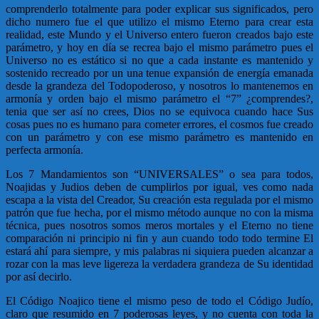
comprenderlo totalmente para poder explicar sus significados, pero
dicho numero fue el que utilizo el mismo Eterno para crear esta
realidad, este Mundo y el Universo entero fueron creados bajo este
parámetro, y hoy en día se recrea bajo el mismo parámetro pues el
Universo no es estático si no que a cada instante es mantenido y
sostenido recreado por un una tenue expansión de energía emanada
desde la grandeza del Todopoderoso, y nosotros lo mantenemos en
armonía y orden bajo el mismo parámetro el “7” ¿comprendes?,
tenia que ser así no crees, Dios no se equivoca cuando hace Sus
cosas pues no es humano para cometer errores, el cosmos fue creado
con un parámetro y con ese mismo parámetro es mantenido en
perfecta armonía.
Los 7 Mandamientos son “UNIVERSALES” o sea para todos,
Noajidas y Judios deben de cumplirlos por igual, ves como nada
escapa a la vista del Creador, Su creación esta regulada por el mismo
patrón que fue hecha, por el mismo método aunque no con la misma
técnica, pues nosotros somos meros mortales y el Eterno no tiene
comparación ni principio ni fin y aun cuando todo todo termine El
estará ahí para siempre, y mis palabras ni siquiera pueden alcanzar a
rozar con la mas leve ligereza la verdadera grandeza de Su identidad
por así decirlo.
El Código Noajico tiene el mismo peso de todo el Código Judío,
claro que resumido en 7 poderosas leyes, y no cuenta con toda la