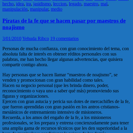
hecho
,
idea
,
ira
,
jasidismo
,
leccion
,
legado
,
maestro
,
mal
,
manipulación
,
manipular
,
medio
Piratas de la fe que se hacen pasar por maestros de
noajismo
3/01/2010
Yehuda Ribco
19 comentarios
Personas de mucha confianza, con gran conocimiento del tema, con
absoluta falta de interés en obtener réditos personales con sus
palabras, me han hecho llegar algunas advertencias, que quisiera
compartir contigo ahora.
Hay personas que se hacen llamar “maestros de noajismo”, se
venden y promocionan con gran habilidad como tales.
Hacen su negocio personal (que les brinda dinero, poder,
reconocimiento o vaya uno a saber qué más) promoviendo sus
figuras y organizaciones.
Ejercen con gran astucia y pericia sus dotes de mercachifles de la fe,
que fueron aprendidas con gran pasión en los antros cristianos-
mesiánicos de entrenamiento intensivo de misioneros.
Recuerda, a los amos del engaño de la fe, a los misioneros
profesionales, se los prepara y entrena concienzudamente para tener
una amplia gama de recursos técnicos que les den superioridad a la