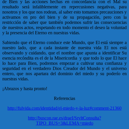
de Bien y las acciones hechas en concordancia con el Mal su
resultado será infaliblemente en repercusiones negativas, para
nosotros y los que nos rodean, al saber esto tomamos precauciones y
activamos en pro del bien y de su propagación, pero con la
restricción de saber que también podemos sufrir las consecuencias
de nuestros actos, respetando en todo momento el deseo la voluntad
y la presencia del Eterno en nuestras vidas.
Sabiendo que el Eterno conduce este Mundo, que El está siempre a
nuestro lado, que a cada instante de nuestra vida El nos está
observando y cuidando, que el nombre que apunta a identificar Su
esencia recóndita es el de la Misericordia y que todo lo que El hace
lo hace para Bien, podremos empezar a cultivar una confianza y
seguridad en el verdadero Dios Creador del Mundo y el universo
entero, que nos apartara del dominio del miedo y su poderío en
nuestras vidas.
¡Abrazos y hasta pronto!
Referencias
http://fulvida.com/identidad/el-miedo-y-la-luz#comment-21360
http://buscon.rae.es/draeI/SrvltConsulta?
TIPO_BUS=3&LEMA=miedo