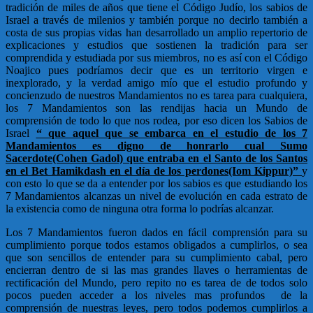
tradición de miles de años que tiene el Código Judío, los sabios de
Israel a través de milenios y también porque no decirlo también a
costa de sus propias vidas han desarrollado un amplio repertorio de
explicaciones y estudios que sostienen la tradición para ser
comprendida y estudiada por sus miembros, no es así con el Código
Noajico pues podríamos decir que es un territorio virgen e
inexplorado, y la verdad amigo mío que el estudio profundo y
concienzudo de nuestros Mandamientos no es tarea para cualquiera,
los 7 Mandamientos son las rendijas hacia un Mundo de
comprensión de todo lo que nos rodea, por eso dicen los Sabios de
Israel
“ que aquel que se embarca en el estudio de los 7
Mandamientos es digno de honrarlo cual Sumo
Sacerdote(Cohen Gadol) que entraba en el Santo de los Santos
en el Bet Hamikdash en el día de los perdones(Iom Kippur)”
y
con esto lo que se da a entender por los sabios es que estudiando los
7 Mandamientos alcanzas un nivel de evolución en cada estrato de
la existencia como de ninguna otra forma lo podrías alcanzar.
Los 7 Mandamientos fueron dados en fácil comprensión para su
cumplimiento porque todos estamos obligados a cumplirlos, o sea
que son sencillos de entender para su cumplimiento cabal, pero
encierran dentro de si las mas grandes llaves o herramientas de
rectificación del Mundo, pero repito no es tarea de de todos solo
pocos pueden acceder a los niveles mas profundos de la
comprensión de nuestras leyes, pero todos podemos cumplirlos a