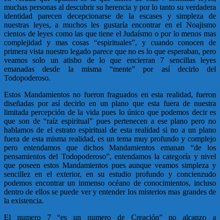
muchas personas al descubrir su herencia y por lo tanto su verdadera
identidad parecen decepcionarse de la escases y simpleza de
nuestras leyes, a muchos les gustaría encontrar en el Noajismo
cientos de leyes como las que tiene el Judaísmo o por lo menos mas
complejidad y mas cosas “espirituales”, y cuando conocen de
primera vista nuestro legado parece que no es lo que esperaban, pero
veamos solo un atisbo de lo que encierran 7 sencillas leyes
emanadas desde la misma “mente” por así decirlo del
Todopoderoso.
Estos Mandamientos no fueron fraguados en esta realidad, fueron
diseñadas por así decirlo en un plano que esta fuera de nuestra
limitada percepción de la vida pues lo único que podemos decir es
que son de “raíz espiritual” pues pertenecen a ese plano pero no
hablamos de el estrato espiritual de esta realidad si no a un plano
fuera de esta misma realidad, es un tema muy profundo y complejo
pero entendamos que dichos Mandamientos emanan “de los
pensamientos del Todopoderoso”, entendamos la categoría y nivel
que poseen estos Mandamientos pues aunque veamos simpleza y
sencillez en el exterior, en su estudio profundo y concienzudo
podemos encontrar un inmenso océano de conocimientos, incluso
dentro de ellos se puede ver y entender los misterios mas grandes de
la existencia.
El numero 7 “es un numero de Creación” no alcanzo a