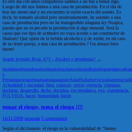
El otro día con unos compañeros salimos a un bar a tomar algo.
Luego de ahi nos fuimos a una casa de prostitución. En el día de
hoy me siento mal y no encuentro la razón exacta del asunto. Es
decir, he tomado alcohol pero moderadamente, he asistido a una
casa de prostitución pero no he transgredido ninguna ley Noajica,
puesto que no es pecado la prostitución sí algo inmoral. Será la
causa que ese tipo de actitudes no vaya acorde a un constructor de
Shalom? Que opina de la bebida alcoholica y de asistir, en mi caso
de no tener pareja, a una casa de prostitución.? Un abrazo bien
fuerte!
Seguir leyendo
Resp. 673 – Alcohol y prostitutas?
→
moral
moré
mundo
natural
noaj
obra
olam
oral
orgullo
padre
pareja
pecado
p
y
Preguntas
riesgo
ritual
sagrada
sagrado
Salud
Salud
servicio
shalom
social
t
Actualidad y sociedad
,
bien
,
conocer
,
crecer
,
creencia
,
cristiano
,
decision
,
desarrollo
,
dicho
,
doctrina
,
era mesiánica
,
eva
,
experiencia
,
FULVIDA
,
hacer
,
humanidad
,
juicio
tomar el riesgo, toma el riesgo !!!!
16/11/2009
luisnoah
5 comentarios
Según el diccionario el riesgo es la vulnerabilidad de “bienes