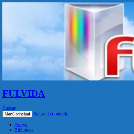
FULVIDA
Buscar
Saltar al contenido
Menú principal
Apoyo
Biblioteca