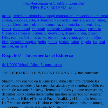
http://buscon.rae.es/draeI/SrvltConsulta?
TIPO_BUS=3&LEMA=temor
mensaje
miedo
mila
mundo
noaj
noajismo
nombre
norma
ocio
oral
orden
pal
accion
,
acciones
,
acto
,
Actualidad y sociedad
,
america
,
amigo
,
amor
,
apoyo
,
bien
,
caos
,
colaborar
,
comentar
,
comentario
,
comentarios
,
comer
,
comunidad
,
construir
,
construir shalom
,
consulta
,
creencia
,
Creencias erroneas
,
denuncia
,
derivados
,
desprecio
,
dia
,
difundir
,
Dios
,
era mesiánica
,
esfuerzo
,
eterno
,
eva
,
evento
,
gobierno
,
hijos
,
idea
,
Identidad noajica
,
judio
,
judios
,
justicia
,
labor
,
legado
,
luz
,
mal
,
maldad
,
material
Resp. 667 – Incrementar el Esfuerzo
6/11/2009
Yehuda Ribco
5 comentarios
JOSE EDUARDO OLIVEROS HERNANDEZ nos consulta:
Shalom, hoy cuando en la America Latina estan proliferando las
enseñansas rebeldes y las creencias ateistas y se siembra el Odio en
contra de nuestros Socios y Hermanos Judios y lo que representan,
debemos los Noajidas incrementar nuestros esfuerzos por sembrar
en Nuestros Hijos el Amor al Pacto Noajida y el Cumplimiento de
las 7 con sus derivados,la labor es Necesaria ahora mas que nunca,
¿que opinan Ustedes al Respecto?, Shalom