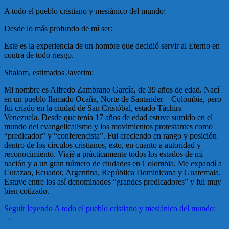
A todo el pueblo cristiano y mesiánico del mundo:
Desde lo más profundo de mí ser:
Este es la experiencia de un hombre que decidió servir al Eterno en
contra de todo riesgo.
Shalom, estimados Javerim:
Mi nombre es Alfredo Zambrano García, de 39 años de edad. Nací
en un pueblo llamado Ocaña, Norte de Santander – Colombia, pero
fui criado en la ciudad de San Cristóbal, estado Táchira –
Venezuela. Desde que tenía 17 años de edad estuve sumido en el
mundo del evangelicalismo y los movimientos protestantes como
“predicador” y “conferencista”. Fui creciendo en rango y posición
dentro de los círculos cristianos, esto, en cuanto a autoridad y
reconocimiento. Viajé a prácticamente todos los estados de mi
nación y a un gran número de ciudades en Colombia. Me expandí a
Curazao, Ecuador, Argentina, República Dominicana y Guatemala.
Estuve entre los así denominados “grandes predicadores” y fui muy
bien cotizado.
Seguir leyendo
A todo el pueblo cristiano y mesiánico del mundo:
→