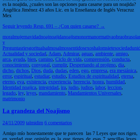
es la noajida, ¿cuales son las opciones para casarse para un noajida?
Angélica Jiménez 43 años Lic. en la Enseñanza de Inglés Veracruz
Mex
Seguir leyendo
Resp. 691 – ¿Con quien casarse?
→
moral
mujer
navidad
noaj
noajida
noajismo
norma
normativa
obra
obras
ol
y
Preguntas
riesgo
ritual
salmo
salmos
sentido
sexo
shalom
siete
sociedad
uni
Actualidad y sociedad
,
Adam
,
Admirar
,
aguas
,
ambiente
,
amigo
,
arca
,
ayuda
,
bien
,
camino
,
Ciclo de vida
,
comprensión
,
conducta
,
conocimiento
,
conyugal
,
cumplir
,
Despertando al projimo
,
dia
,
dicho
,
dichos
,
Dios
,
duda
,
dudas
,
eden
,
ego
,
empresa
,
era mesiánica
,
error
,
espiritual
,
estudiar
,
estudio
,
Estudios de espiritualidad
,
eterna
,
eterno
,
eva
,
existencia
,
experiencia
,
herencia
,
honra
,
humildad
,
Identidad noajica
,
integridad
,
ira
,
judio
,
judios
,
labor
,
leccion
,
legado
,
ley
,
leyes
,
mandamiento
,
Mandamientos Universales
,
matrimonio
La grandeza del Noajismo
24/11/2009
talmidim
6 comentarios
Amigo mío honestamente que te parecen las 7 Leyes que nos rigen,
en verdad que opinión es la que tienes de esas 7 sencillas leyes,