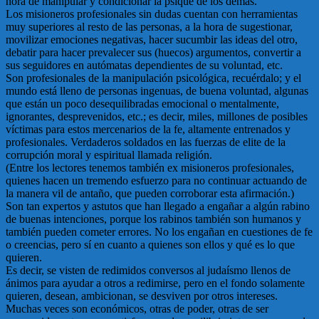
hora de manipular y condicionar la psique de los demás.
Los misioneros profesionales sin dudas cuentan con herramientas
muy superiores al resto de las personas, a la hora de sugestionar,
movilizar emociones negativas, hacer sucumbir las ideas del otro,
debatir para hacer prevalecer sus (huecos) argumentos, convertir a
sus seguidores en autómatas dependientes de su voluntad, etc.
Son profesionales de la manipulación psicológica, recuérdalo; y el
mundo está lleno de personas ingenuas, de buena voluntad, algunas
que están un poco desequilibradas emocional o mentalmente,
ignorantes, desprevenidos, etc.; es decir, miles, millones de posibles
víctimas para estos mercenarios de la fe, altamente entrenados y
profesionales. Verdaderos soldados en las fuerzas de elite de la
corrupción moral y espiritual llamada religión.
(Entre los lectores tenemos también ex misioneros profesionales,
quienes hacen un tremendo esfuerzo para no continuar actuando de
la manera vil de antaño, que pueden corroborar esta afirmación.)
Son tan expertos y astutos que han llegado a engañar a algún rabino
de buenas intenciones, porque los rabinos también son humanos y
también pueden cometer errores. No los engañan en cuestiones de fe
o creencias, pero sí en cuanto a quienes son ellos y qué es lo que
quieren.
Es decir, se visten de redimidos conversos al judaísmo llenos de
ánimos para ayudar a otros a redimirse, pero en el fondo solamente
quieren, desean, ambicionan, se desviven por otros intereses.
Muchas veces son económicos, otras de poder, otras de ser