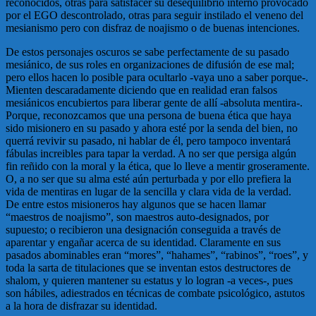
reconocidos, otras para satisfacer su desequilibrio interno provocado
por el EGO descontrolado, otras para seguir instilado el veneno del
mesianismo pero con disfraz de noajismo o de buenas intenciones.
De estos personajes oscuros se sabe perfectamente de su pasado
mesiánico, de sus roles en organizaciones de difusión de ese mal;
pero ellos hacen lo posible para ocultarlo -vaya uno a saber porque-.
Mienten descaradamente diciendo que en realidad eran falsos
mesiánicos encubiertos para liberar gente de allí -absoluta mentira-.
Porque, reconozcamos que una persona de buena ética que haya
sido misionero en su pasado y ahora esté por la senda del bien, no
querrá revivir su pasado, ni hablar de él, pero tampoco inventará
fábulas increibles para tapar la verdad. A no ser que persiga algún
fin reñido con la moral y la ética, que lo lleve a mentir groseramente.
O, a no ser que su alma esté aún perturbada y por ello prefiera la
vida de mentiras en lugar de la sencilla y clara vida de la verdad.
De entre estos misioneros hay algunos que se hacen llamar
“maestros de noajismo”, son maestros auto-designados, por
supuesto; o recibieron una designación conseguida a través de
aparentar y engañar acerca de su identidad. Claramente en sus
pasados abominables eran “mores”, “hahames”, “rabinos”, “roes”, y
toda la sarta de titulaciones que se inventan estos destructores de
shalom, y quieren mantener su estatus y lo logran -a veces-, pues
son hábiles, adiestrados en técnicas de combate psicológico, astutos
a la hora de disfrazar su identidad.