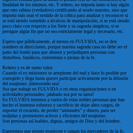
finalidad de los mismos, etc. Y reitero, no importa tanto si hay algún
que otro rabino (verdadero) certificando al seudo maestro, sino que
importa más usar el sentido de la crítica para analizar y reconocer si
se está siendo sometido a técnicas de manipulación, si se está siendo
poco claro con respecto a los Siete y su sagrada simpleza, si se
persigue algún fin que no sea estrictamente legal y necesario, etc.
Espero que públicamente, al menos en FULVIDA, no se den
nombres ni direcciones, porque nuestra sagrada casa no debe ser el
patio del fondo para que abusen y perjudiquen personas con
disturbios, fanáticos, extremistas o piratas de la fe.
Reitero y es de sumo valor.
Cuando el ex misionero se arrepiente del mal y hace lo posible por
corregirlo y llega hasta querer participar activamente por la difusión
del noajismo: ¡bienvenido sea!
Sea que trabaje en FULVIDA o en otras organizaciones o en
actividades personales: ¡alabado sea por su tarea!
En FULVIDA tenemos a varios de estas nobles personas que han
hecho el inmenso esfuerzo y sacrificio de dejar altos cargos, de
soportar el escarnio, de perder “amistades” y dinero, para ser
noájidas y promotores activos y eficientes del noajismo.
Son personas así loables, dignas, amigos de Dios y del hombre.
Esperemos que pronto tropiecen y caigan los mercaderes de la fe,