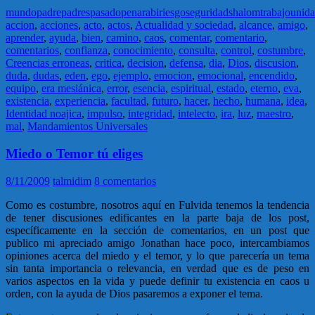
mundo
padre
padres
pasado
pena
rabi
riesgo
seguridad
shalom
trabajo
unid
accion
,
acciones
,
acto
,
actos
,
Actualidad y sociedad
,
alcance
,
amigo
,
aprender
,
ayuda
,
bien
,
camino
,
caos
,
comentar
,
comentario
,
comentarios
,
confianza
,
conocimiento
,
consulta
,
control
,
costumbre
,
Creencias erroneas
,
critica
,
decision
,
defensa
,
dia
,
Dios
,
discusion
,
duda
,
dudas
,
eden
,
ego
,
ejemplo
,
emocion
,
emocional
,
encendido
,
equipo
,
era mesiánica
,
error
,
esencia
,
espiritual
,
estado
,
eterno
,
eva
,
existencia
,
experiencia
,
facultad
,
futuro
,
hacer
,
hecho
,
humana
,
idea
,
Identidad noajica
,
impulso
,
integridad
,
intelecto
,
ira
,
luz
,
maestro
,
mal
,
Mandamientos Universales
Miedo o Temor tú eliges
8/11/2009
talmidim
8 comentarios
Como es costumbre, nosotros aquí en Fulvida tenemos la tendencia
de tener discusiones edificantes en la parte baja de los post,
específicamente en la sección de comentarios, en un post que
publico mi apreciado amigo Jonathan hace poco, intercambiamos
opiniones acerca del miedo y el temor, y lo que parecería un tema
sin tanta importancia o relevancia, en verdad que es de peso en
varios aspectos en la vida y puede definir tu existencia en caos u
orden, con la ayuda de Dios pasaremos a exponer el tema.