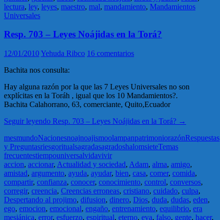
lectura
,
ley
,
leyes
,
maestro
,
mal
,
mandamiento
,
Mandamientos
Universales
Resp. 703 – Leyes Noájidas en la Torá?
12/01/2010
Yehuda Ribco
16 comentarios
Bachita nos consulta:
Hay alguna razón por la que las 7 Leyes Universales no son
explícitas en la Toráh , igual que los 10 Mandamientos?.
Bachita Calahorrano, 63, comerciante, Quito,Ecuador
Seguir leyendo
Resp. 703 – Leyes Noájidas en la Torá?
→
mes
mundo
Naciones
noaj
noajismo
olam
pan
patrimonio
razón
Respuestas
y Preguntas
riesgo
ritual
sagrada
sagrado
shalom
siete
Temas
frecuentes
tiempo
universal
vida
vivir
accion
,
accionar
,
Actualidad y sociedad
,
Adam
,
alma
,
amigo
,
amistad
,
argumento
,
ayuda
,
ayudar
,
bien
,
casa
,
comer
,
comida
,
compartir
,
confianza
,
conocer
,
conocimiento
,
control
,
conversos
,
corregir
,
creencia
,
Creencias erroneas
,
cristiano
,
cuidado
,
culpa
,
Despertando al projimo
,
difusion
,
dinero
,
Dios
,
duda
,
dudas
,
eden
,
ego
,
emocion
,
emocional
,
engaño
,
entrenamiento
,
equilibrio
,
era
mesiánica
,
error
,
esfuerzo
,
espiritual
,
eterno
,
eva
,
falso
,
gente
,
hacer
,