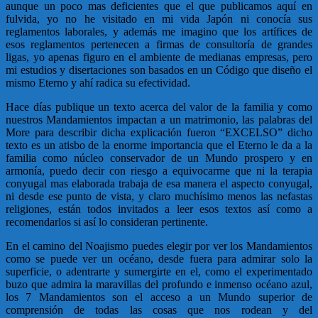
aunque un poco mas deficientes que el que publicamos aquí en
fulvida, yo no he visitado en mi vida Japón ni conocía sus
reglamentos laborales, y además me imagino que los artífices de
esos reglamentos pertenecen a firmas de consultoría de grandes
ligas, yo apenas figuro en el ambiente de medianas empresas, pero
mi estudios y disertaciones son basados en un Código que diseño el
mismo Eterno y ahí radica su efectividad.
Hace días publique un texto acerca del valor de la familia y como
nuestros Mandamientos impactan a un matrimonio, las palabras del
More para describir dicha explicación fueron “EXCELSO” dicho
texto es un atisbo de la enorme importancia que el Eterno le da a la
familia como núcleo conservador de un Mundo prospero y en
armonía, puedo decir con riesgo a equivocarme que ni la terapia
conyugal mas elaborada trabaja de esa manera el aspecto conyugal,
ni desde ese punto de vista, y claro muchísimo menos las nefastas
religiones, están todos invitados a leer esos textos así como a
recomendarlos si así lo consideran pertinente.
En el camino del Noajismo puedes elegir por ver los Mandamientos
como se puede ver un océano, desde fuera para admirar solo la
superficie, o adentrarte y sumergirte en el, como el experimentado
buzo que admira la maravillas del profundo e inmenso océano azul,
los 7 Mandamientos son el acceso a un Mundo superior de
comprensión de todas las cosas que nos rodean y del