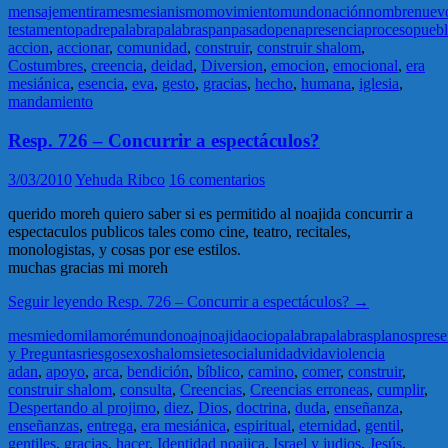
mensaje
mentira
mes
mesianismo
movimiento
mundo
nación
nombre
nuev
testamento
padre
palabra
palabras
pan
pasado
pena
presencia
proceso
pueb
accion
,
accionar
,
comunidad
,
construir
,
construir shalom
,
Costumbres
,
creencia
,
deidad
,
Diversion
,
emocion
,
emocional
,
era
mesiánica
,
esencia
,
eva
,
gesto
,
gracias
,
hecho
,
humana
,
iglesia
,
mandamiento
Resp. 726 – Concurrir a espectáculos?
3/03/2010
Yehuda Ribco
16 comentarios
querido moreh quiero saber si es permitido al noajida concurrir a
espectaculos publicos tales como cine, teatro, recitales,
monologistas, y cosas por ese estilos.
muchas gracias mi moreh
Seguir leyendo
Resp. 726 – Concurrir a espectáculos?
→
mes
miedo
mila
moré
mundo
noaj
noajida
ocio
palabra
palabras
planos
prese
y Preguntas
riesgo
sexo
shalom
siete
social
unidad
vida
violencia
adan
,
apoyo
,
arca
,
bendición
,
bíblico
,
camino
,
comer
,
construir
,
construir shalom
,
consulta
,
Creencias
,
Creencias erroneas
,
cumplir
,
Despertando al projimo
,
diez
,
Dios
,
doctrina
,
duda
,
enseñanza
,
enseñanzas
,
entrega
,
era mesiánica
,
espiritual
,
eternidad
,
gentil
,
gentiles
,
gracias
,
hacer
,
Identidad noajica
,
Israel y judios
,
Jesús
,