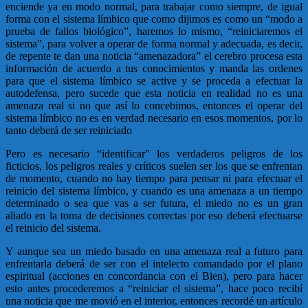
enciende ya en modo normal, para trabajar como siempre, de igual
forma con el sistema límbico que como dijimos es como un “modo a
prueba de fallos biológico”, haremos lo mismo, “reiniciaremos el
sistema”, para volver a operar de forma normal y adecuada, es decir,
de repente te dan una noticia “amenazadora” el cerebro procesa esta
información de acuerdo a tus conocimientos y manda las ordenes
para que el sistema límbico se active y se proceda a efectuar la
autodefensa, pero sucede que esta noticia en realidad no es una
amenaza real si no que así lo concebimos, entonces el operar del
sistema límbico no es en verdad necesario en esos momentos, por lo
tanto deberá de ser reiniciado
Pero es necesario “identificar” los verdaderos peligros de los
ficticios, los peligros reales y críticos suelen ser los que se enfrentan
de momento, cuando no hay tiempo para pensar ni para efectuar el
reinicio del sistema límbico, y cuando es una amenaza a un tiempo
determinado o sea que vas a ser futura, el miedo no es un gran
aliado en la toma de decisiones correctas por eso deberá efectuarse
el reinicio del sistema.
Y aunque sea un miedo basado en una amenaza real a futuro para
enfrentarla deberá de ser con el intelecto comandado por el plano
espiritual (acciones en concordancia con el Bien), pero para hacer
esto antes procederemos a “reiniciar el sistema”, hace poco recibí
una noticia que me movió en el interior, entonces recordé un artículo