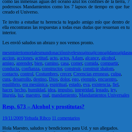
como las inmensas aguas del océano azul los confines de la tierra, 7
poderosos Mandamientos como los 7 lapsos de tiempo en que fue
creado el Universo.
Te invito a estudiar tu herencia tu legado amigo mío que dentro de
ella encontraras las respuestas a todas esas dudas que resuenan en tu
interior.
Les envió saludos un abrazo y nos vemos pronto.
mes
misterio
mortales
mundo
nación
niveles
noaj
noajico
noajida
noajidas
n
accion
,
acciones
,
actitud
,
acto
,
actos
,
Adam
,
alcance
,
alcohol
,
amigo
,
aprender
,
bien
,
camino
,
casa
,
comer
,
comida
,
compartir
,
conducta
,
confianza
,
constructor
,
construir
,
construir shalom
,
contacto
,
control
,
Costumbres
,
crecer
,
Creencias erroneas
,
culpa
,
cura
,
desarrollo
,
destino
,
Dios
,
dolor
,
ego
,
ejemplo
,
encuentro
,
equilibrio
,
era mesiánica
,
espiritual
,
estado
,
eva
,
existencia
,
fiel
,
hacer
,
hecho
,
humildad
,
idea
,
impulso
,
integridad
,
legado
,
ley
,
liturgia
,
luz
,
maestro
,
mal
,
mandamiento
,
Mandamientos Universales
Resp. 673 – Alcohol y prostitutas?
19/11/2009
Yehuda Ribco
11 comentarios
Hola Maestro, saludos y bendiciones para Ud. y sus allegados.