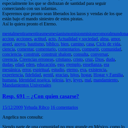
especialmente los que se disfrazan de santidad para seguir
comerciando con sus infamias.
Esperemos que pronto sean liberados los lazos y vendas de los que
están bajo el mando siniestro de estos piratas.
Así lo quiera pronto el Eterno.
mental
mentira
mentiras
mes
mesianismo
mision
misionero
moral
mundo
na
accion
,
acciones
,
actitud
,
acto
,
Actualidad y sociedad
,
alma
,
amor
,
angel
,
apoyo
,
bautismo
,
bíblico
,
bien
,
camino
,
casa
,
Ciclo de vida
,
ciencia
,
comentar
,
comentario
,
comentarios
,
compartir
,
comunidad
,
conciencia
,
construir
,
construir shalom
,
consulta
,
conversar
,
creencia
,
Creencias erroneas
,
cristiano
,
cristo
,
cruz
,
Dios
,
duda
,
dudas
,
edad
,
eden
,
educación
,
ego
,
ejemplo
,
enseñanza
,
era
mesiánica
,
error
,
espiritual
,
estudio
,
eterno
,
eva
,
existencia
,
experiencia
,
fidelidad
,
gentil
,
gracias
,
hijos
,
hogar
,
Hogar y Familia
,
humana
,
Identidad noajica
,
iglesia
,
ley
,
leyes
,
mal
,
mandamiento
,
Mandamientos Universales
Resp. 691 – ¿Con quien casarse?
15/12/2009
Yehuda Ribco
16 comentarios
Angelica nos consulta:
Siendo parte de una comunidad no muy grande en México, como lo