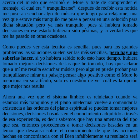
acerca del miedo que escribió el More y trate de comprender el
mensaje, el cual era “ tranquilizarse”, después de recibir esta noticia
me puse a escuchar algo de música que tengo para relajarme, una
vez que estuve más tranquilo me puse a pensar en una solución para
dicha situación pero ya más tranquilo, pues si hubiera tomado
decisiones en ese estado hubieran sido pésimas, y la verdad es que
me ha pasado en otras ocasiones.
Como puedes ver esta técnica es sencilla, pues para los grandes
problemas las soluciones suelen ser las más sencillas,
pero hay que
saberlas hacer,
si yo hubiera sabido todo esto hace tiempo, hubiera
tomado mejores decisiones de las que he tomado, hay que aclarar
que a mí me resulta escuchar música pero alguien puede probar para
tranquilizarse mirar un paisaje pensar algo positivo como el More lo
menciona en su artículo, solo es cuestión de ver cuál es la opción
que mejor nos resulta.
Ahora una vez que el sistema límbico es reiniciado cuando ya
estamos más tranquilos y el plano intelectual vuelve a comandar la
existencia a las ordenes del plano espiritual se pueden tomar mejores
decisiones, decisiones basadas en el conocimiento adquirido a través
de esa experiencia, es decir sabemos que hay una amenaza del tipo
que sea, entonces procedemos a tomar decisiones basadas en un
temor que descansa sobre el conocimiento de que las acciones
hechas en concordancia con el Bien infaliblemente su resultado será