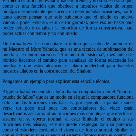
El miedo es difícil de evitar o hacerle frente, y no solo eso sino que,
como es una función que obedece a impulsos vitales de origen
biológico es inevitable que suceda en determinadas ocasiones, por lo
tanto querer pensar, que solo sabiendo que el miedo es nocivo
vamos a poder evitarlo, es un error garrafal, pues eso no basta para
poder evitarlo o canalizar la emoción de forma constructiva, para
poder actuar con temor y no con miedo.
De forma breve les comentare lo último que acabo de aprender de
mi Maestro el More Yehuda, que es una técnica de sublimación del
miedo y le denominaremos “el reinicio del sistema”, mediante este
reinicio hacemos el camino para canalizar de forma adecuada los
miedos y que estos alcancen el plano intelectual para hacerlos
nuestros aliados en la construcción del Shalom.
Pongamos un ejemplo para explicar esta sencilla técnica.
Alguien habrá encendido algún día su computadora en el “modo a
prueba de fallos” que es un modo en el que la computadora funciona
solo con las funciones más básicas, por ejemplo la pantalla suele
verse un poco mal pues los controladores del video están
desactivados así como otras funciones más complejas que efectúa el
sistema en su operar normal, al estar limitado el equipo a sus
funciones más básicas, este no puede desplegar todo su potencial
como si estuviera corriendo el sistema de forma normal, similar es
con el individuo pues cuando el sistema límbico toma el control, el