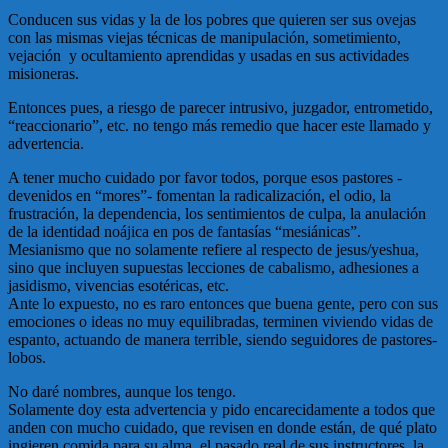
Conducen sus vidas y la de los pobres que quieren ser sus ovejas
con las mismas viejas técnicas de manipulación, sometimiento,
vejación y ocultamiento aprendidas y usadas en sus actividades
misioneras.
Entonces pues, a riesgo de parecer intrusivo, juzgador, entrometido,
“reaccionario”, etc. no tengo más remedio que hacer este llamado y
advertencia.
A tener mucho cuidado por favor todos, porque esos pastores -
devenidos en “mores”- fomentan la radicalización, el odio, la
frustración, la dependencia, los sentimientos de culpa, la anulación
de la identidad noájica en pos de fantasías “mesiánicas”.
Mesianismo que no solamente refiere al respecto de jesus/yeshua,
sino que incluyen supuestas lecciones de cabalismo, adhesiones a
jasidismo, vivencias esotéricas, etc.
Ante lo expuesto, no es raro entonces que buena gente, pero con sus
emociones o ideas no muy equilibradas, terminen viviendo vidas de
espanto, actuando de manera terrible, siendo seguidores de pastores-
lobos.
No daré nombres, aunque los tengo.
Solamente doy esta advertencia y pido encarecidamente a todos que
anden con mucho cuidado, que revisen en donde están, de qué plato
ingieren comida para su alma, el pasado real de sus instructores, la