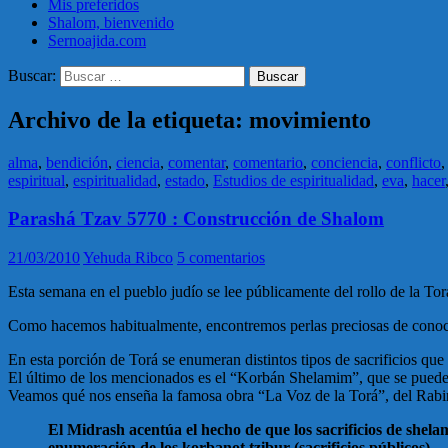
Mis preferidos
Shalom, bienvenido
Sernoajida.com
Buscar:
Archivo de la etiqueta: movimiento
alma
,
bendición
,
ciencia
,
comentar
,
comentario
,
conciencia
,
conflicto
espiritual
,
espiritualidad
,
estado
,
Estudios de espiritualidad
,
eva
,
hacer
Parashá Tzav 5770 : Construcción de Shalom
21/03/2010
Yehuda Ribco
5 comentarios
Esta semana en el pueblo judío se lee públicamente del rollo de la To
Como hacemos habitualmente, encontremos perlas preciosas de conocim
En esta porción de Torá se enumeran distintos tipos de sacrificios que
El último de los mencionados es el “Korbán Shelamim”, que se puede 
Veamos qué nos enseña la famosa obra “La Voz de la Torá”, del Rabi
El Midrash acentúa el hecho de que los sacrificios de shel
enumeración de los korbanot tzibur (sacrificios públicos).