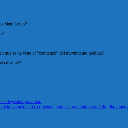
las Siete Leyes?
mo?
 en que se ha visto el “comienzo” del movimiento noájida?
ea distinto?
siete leyes
tiempo
verdad
iencia
,
coincidencia
,
comentar
,
conocer
,
contenido
,
cuidado
,
dia
,
dinero