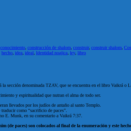
,
conocimiento
,
construcción de shalom
,
construir
,
construir shalom
,
Cos
,
hecho
,
idea
,
ideal
,
Identidad noajica
,
ley
,
libro
rá la sección denominada TZAV, que se encuentra en el libro Vaikrá o L
iento y espiritualidad que nutran el alma de todo ser.
 eran llevados por los judíos de antaño al santo Templo.
traducir como “sacrificio de paces”.
no E. Munk, en su comentario a Vaikrá 7:37.
amim (de paces) son colocados al final de la enumeración y este hec