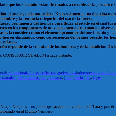
 que los shelamim están destinados a restablecer la paz entre la
ción ni una ley de la naturaleza. No es solamente una doctrina mora
l hombre y la renuncia categórica del uso de la fuerza.
uerzo permanente del hombre para llegar al estado en el cual los an
ierten en los componentes de un vasto sistema de armonía universal
sta, la considera como el elemento promotor del movimiento y del 
 fueron eliminados, como consecuencia del primer pecado, los homb
los mismos.
ación depende de la voluntad de los hombres y de la bendición Divi
meta: CONSTRUIR SHALOM a cada instante.
lo
rabi
rabino
ritual
sabios
sacrificios
sagrado
santo
shalom
sociedad
templo
tie
personales
,
Identidad noajica
,
judaismo
,
judio
,
judios
,
ley
,
leyes
oaj o Noajidas – no judios que aceptan la verdad de la Torá y practic
 apropiado en el Mundo Venidero.