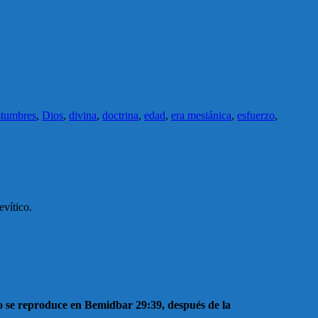
tumbres
,
Dios
,
divina
,
doctrina
,
edad
,
era mesiánica
,
esfuerzo
,
evítico.
ho se reproduce en Bemidbar 29:39, después de la