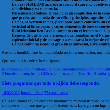
La paz (SHALOM) aparece así como el supremo objetivo, dado
el individuo y su conciencia.
Para nuestros Sabios, la paz no es un simple don de la crea
qué precio, aun a costa de sacrificar principios sagrados de
La paz, la verdadera paz, presupone por el contrario un esf
sociedad al fin se pasan y cuyos elementos de base se conv
Rabí Iehoshua ben Levi la compara con el fermento en la pa
Después de que la paz y armonía que reinaban en el Paraíso
esplendor inicial y de consagrar a esta tarea lo mejor de el
La paz continúa siendo el gran ideal universal, cuya realiz
Nosotros humildemene hemos acuñado un lema, una misión, una 
Que sepamos hacerlo y lo consigamos.
Midrash
moral
movimiento
natural
obra
olam
oral
paz
pecado
prójimo
pueb
2 Fortalecimiento
,
benei
,
bíblico
,
comienzo
,
dia
,
Dios
,
fiel
,
Historias 
Siete preguntas que todo noájida debe responder
16/03/2010
Jonathan Ortiz
27 comentarios
En la actualidad hay un creciente movimiento mundial llamado Benei N
cualquier ser humano que guarda fielmente estas leyes gana un lugar