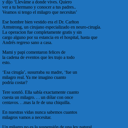
y dijo ‘Lleváme a donde vives. Quiero
ver a tu hermano y conocer a tus padres..
Veamos si tengo el milagro que necesitas’
Ese hombre bien vestido era el Dr. Carlton
Armstrong, un cirujano especializado en neuro-cirugía.
La operacion fue completamente gratis y sin
cargo alguno por su estancia en el hospital, hasta que
Andrés regreso sano a casa.
Mami y papi comentaron felices de
la cadena de eventos que les trajo a todo
esto.
‘Esa cirugía’, susurraba su madre, ‘fue un
milagro real. Ya me imagino cuanto
podría costar?
Tere sonrió. Ella sabía exactamente cuanto
cuesta un milagro. . . un dólar con once
centavos. . .mas la fe de una chiquilla.
En nuestras vidas nunca sabemos cuantos
milagros vamos a necesitar.
Un milagro no es la suspensión de una ley natural