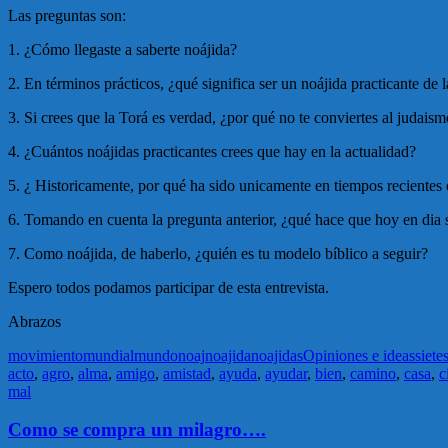
Las preguntas son:
1. ¿Cómo llegaste a saberte noájida?
2. En términos prácticos, ¿qué significa ser un noájida practicante de 
3. Si crees que la Torá es verdad, ¿por qué no te conviertes al judais
4. ¿Cuántos noájidas practicantes crees que hay en la actualidad?
5. ¿ Historicamente, por qué ha sido unicamente en tiempos recientes
6. Tomando en cuenta la pregunta anterior, ¿qué hace que hoy en dia s
7. Como noájida, de haberlo, ¿quién es tu modelo bíblico a seguir?
Espero todos podamos participar de esta entrevista.
Abrazos
movimiento
mundial
mundo
noaj
noajida
noajidas
Opiniones e ideas
siete
acto
,
agro
,
alma
,
amigo
,
amistad
,
ayuda
,
ayudar
,
bien
,
camino
,
casa
,
c
mal
Como se compra un milagro….