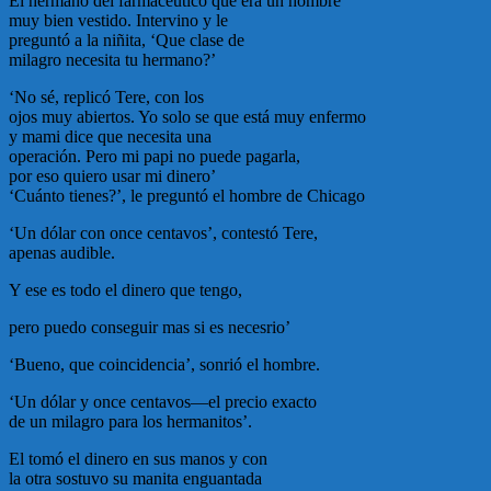
El hermano del farmacéutico que era un hombre
muy bien vestido. Intervino y le
preguntó a la niñita, ‘Que clase de
milagro necesita tu hermano?’
‘No sé, replicó Tere, con los
ojos muy abiertos. Yo solo se que está muy enfermo
y mami dice que necesita una
operación. Pero mi papi no puede pagarla,
por eso quiero usar mi dinero’
‘Cuánto tienes?’, le preguntó el hombre de Chicago
‘Un dólar con once centavos’, contestó Tere,
apenas audible.
Y ese es todo el dinero que tengo,
pero puedo conseguir mas si es necesrio’
‘Bueno, que coincidencia’, sonrió el hombre.
‘Un dólar y once centavos—el precio exacto
de un milagro para los hermanitos’.
El tomó el dinero en sus manos y con
la otra sostuvo su manita enguantada