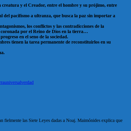
 creatura y el Creador, entre el hombre y su prójimo, entre
l del pacifísmo a ultranza, que busca la paz sin importar a
tagonismos, los conflictos y las contradicciones de la
, coronada por el Reino de Dios en la tierra…
progreso en el seno de la sociedad.
res tienen la tarea permanente de reconstituirlos en su
na.
rra
universal
verdad
an fielmente las Siete Leyes dadas a Noaj. Maimónides explica que