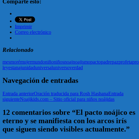
Comparte esto:
Imprimir
Correo electrónico
Relacionado
mes
moré
mujer
mundo
niño
niños
noaj
noajismo
pacto
padre
paz
profeta
pr
leyes
tanaj
unidad
universal
universo
verdad
Navegación de entradas
Entrada anterior
Oración traducida para Rosh Hashana
Entrada
siguiente
Noajikids.com – Sitio oficial para niños noájidas
12 comentarios sobre “El pacto noájico es
eterno y se manifiesta con los arcos irís
que siguen siendo visibles actualmente.”