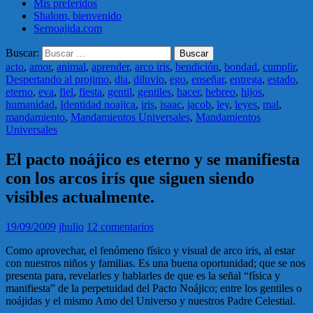
Mis preferidos
Shalom, bienvenido
Sernoajida.com
Buscar:
acto
,
amor
,
animal
,
aprender
,
arco iris
,
bendición
,
bondad
,
cumplir
,
Despertando al projimo
,
dia
,
diluvio
,
ego
,
enseñar
,
entrega
,
estado
,
eterno
,
eva
,
fiel
,
fiesta
,
gentil
,
gentiles
,
hacer
,
hebreo
,
hijos
,
humanidad
,
Identidad noajica
,
iris
,
isaac
,
jacob
,
ley
,
leyes
,
mal
,
mandamiento
,
Mandamientos Universales
,
Mandamientos
Universales
El pacto noájico es eterno y se manifiesta
con los arcos irís que siguen siendo
visibles actualmente.
19/09/2009
jhulio
12 comentarios
Como aprovechar, el fenómeno físico y visual de arco iris, al estar
con nuestros niños y familias. Es una buena oportunidad; que se nos
presenta para, revelarles y hablarles de que es la señal “física y
manifiesta” de la perpetuidad del Pacto Noájico; entre los gentiles o
noájidas y el mismo Amo del Universo y nuestros Padre Celestial.