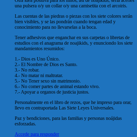
Otra idea positiva para los niños, así de noajikids, sería acerles
una pulsera o/y un collar o/y una camisetita con el arcoiris.
Las cuentas de las piedras o piezas con los siete colores serán
bien visibles, y se las pondrán cuando tengan edad y
conocimiento para no llevarselas a la boca.
Tener adhesivos que enganchar en sus carpetas o libretas de
estudios con el anagrama de noajikids, y enunciondo los siete
mandamientos resumidos:
1.- Dios es Uno Único.
2.- El Nombre de Dios es Santo.
3.- No robar.
4.- No matar ni maltratar.
5.- No Tener sexo sin matrimonio.
6.- No comer partes de animal estando vivo.
7.- Apoyar a organos de justicia justos.
Personalmente en el libro de rezos, que he impreso para orar,
llevo en contraportada Las Siete Leyes Universales.
Paz y bendiciones, para las familias y personas noájidas
esforzadas.
Accede para responder