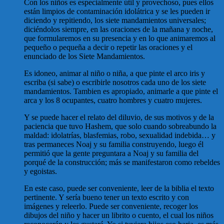
Con los niños es especialmente útil y provechoso, pues ellos
están limpios de contaminación idolátrica y se les pueden ir
diciendo y repitiendo, los siete mandamientos universales;
diciéndolos siempre, en las oraciones de la mañana y noche,
que formularemos en su presencia y en lo que animaremos al
pequeño o pequeña a decir o repetir las oraciones y el
enunciado de los Siete Mandamientos.
Es idoneo, animar al niño o niña, a que pinte el arco iris y
escriba (si sabe) o escribirle nosotros cada uno de los siete
mandamientos. Tambien es apropiado, animarle a que pinte el
arca y los 8 ocupantes, cuatro hombres y cuatro mujeres.
Y se puede hacer el relato del diluvio, de sus motivos y de la
paciencia que tuvo Hashem, que solo cuando sobreabundo la
maldad: idolatrías, blasfemias, robo, sexualidad indebida… y
tras permaneces Noaj y su familia construyendo, luego él
permitió que la gente preguntara a Noaj y su familia del
porqué de la construcción; más se manifestaron como rebeldes
y egoistas.
En este caso, puede ser conveniente, leer de la biblia el texto
pertinente. Y sería bueno tener un texto escrito y con
imágenes y releerlo. Puede ser conveniente, recoger los
dibujos del niño y hacer un librito o cuento, el cual los niños