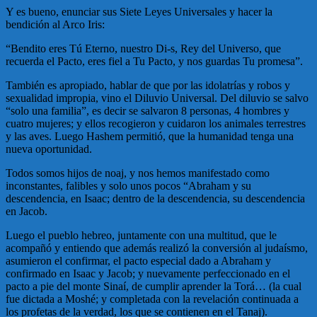
Y es bueno, enunciar sus Siete Leyes Universales y hacer la
bendición al Arco Iris:
“Bendito eres Tú Eterno, nuestro Di-s, Rey del Universo, que
recuerda el Pacto, eres fiel a Tu Pacto, y nos guardas Tu promesa”.
También es apropiado, hablar de que por las idolatrías y robos y
sexualidad impropia, vino el Diluvio Universal. Del diluvio se salvo
“solo una familia”, es decir se salvaron 8 personas, 4 hombres y
cuatro mujeres; y ellos recogieron y cuidaron los animales terrestres
y las aves. Luego Hashem permitió, que la humanidad tenga una
nueva oportunidad.
Todos somos hijos de noaj, y nos hemos manifestado como
inconstantes, falibles y solo unos pocos “Abraham y su
descendencia, en Isaac; dentro de la descendencia, su descendencia
en Jacob.
Luego el pueblo hebreo, juntamente con una multitud, que le
acompañó y entiendo que además realizó la conversión al judaísmo,
asumieron el confirmar, el pacto especial dado a Abraham y
confirmado en Isaac y Jacob; y nuevamente perfeccionado en el
pacto a pie del monte Sinaí, de cumplir aprender la Torá… (la cual
fue dictada a Moshé; y completada con la revelación continuada a
los profetas de la verdad, los que se contienen en el Tanaj).