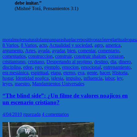
debe imitar.”
(Mishné Torá, Pensamientos 3:1)
moral
mujer
natural
olam
pan
parasha
placer
positivo
razón
regla
ritual
ropa
s
8 Varios
,
8 Varios
,
acto
,
Actualidad y sociedad
,
agro
,
america
,
argumento
,
Artes
,
ayuda
,
ayudar
,
bien
,
comentar
,
comentario
,
comentarios
,
construccion
,
construir
,
construir shalom
,
corazon
,
cristianismo
,
cristiano
,
Despertando al projimo
,
destino
,
dia
,
dinero
,
disciplina
,
eden
,
ego
,
ejemplo
,
emocion
,
emocional
,
entrenamiento
,
era mesiánica
,
espiritual
,
etapa
,
eterno
,
eva
,
gente
,
hacer
,
Historia
,
hogar
,
Identidad noajica
,
iglesia
,
impulso
,
influencia
,
labor
,
ley
,
leyes
,
maestro
,
Mandamientos Universales
“The blind side”: ¿Un filme de valores noajicos en
un escenario cristiano?
4/04/2010
rquezada
4 comentarios