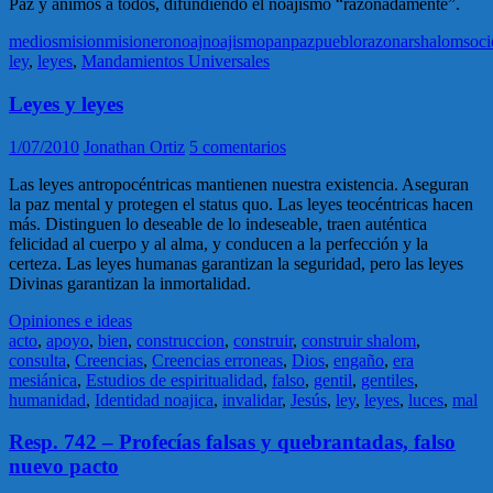
Paz y ánimos a todos, difundiendo el noajismo “razonadamente”.
medios
mision
misionero
noaj
noajismo
pan
paz
pueblo
razonar
shalom
soc
ley
,
leyes
,
Mandamientos Universales
Leyes y leyes
1/07/2010
Jonathan Ortiz
5 comentarios
Las leyes antropocéntricas mantienen nuestra existencia. Aseguran
la paz mental y protegen el status quo. Las leyes teocéntricas hacen
más. Distinguen lo deseable de lo indeseable, traen auténtica
felicidad al cuerpo y al alma, y conducen a la perfección y la
certeza. Las leyes humanas garantizan la seguridad, pero las leyes
Divinas garantizan la inmortalidad.
Opiniones e ideas
acto
,
apoyo
,
bien
,
construccion
,
construir
,
construir shalom
,
consulta
,
Creencias
,
Creencias erroneas
,
Dios
,
engaño
,
era
mesiánica
,
Estudios de espiritualidad
,
falso
,
gentil
,
gentiles
,
humanidad
,
Identidad noajica
,
invalidar
,
Jesús
,
ley
,
leyes
,
luces
,
mal
Resp. 742 – Profecías falsas y quebrantadas, falso
nuevo pacto