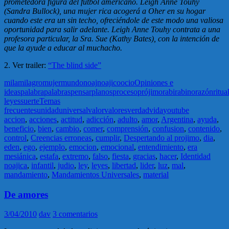
prometedora figura del fútbol americano. Leigh Anne Touhy
(Sandra Bullock), una mujer rica acogerá a Oher en su hogar
cuando este era un sin techo, ofreciéndole de este modo una valiosa
oportunidad para salir adelante. Leigh Anne Touhy contrata a una
profesora particular, la Sra. Sue (Kathy Bates), con la intención de
que la ayude a educar al muchacho.
2. Ver trailer:
“The blind side”
mila
milagro
mujer
mundo
noaj
noajico
ocio
Opiniones e
ideas
palabra
palabras
pensar
planos
proceso
prójimo
rabi
rabino
razón
ritua
leyes
suerte
Temas
frecuentes
unidad
universal
valor
valores
verdad
vida
youtube
accion
,
acciones
,
actitud
,
adicción
,
adulto
,
amor
,
Argentina
,
ayuda
,
beneficio
,
bien
,
cambio
,
comer
,
comprensión
,
confusion
,
contenido
,
control
,
Creencias erroneas
,
cumplir
,
Despertando al projimo
,
dia
,
eden
,
ego
,
ejemplo
,
emocion
,
emocional
,
entendimiento
,
era
mesiánica
,
estafa
,
extremo
,
falso
,
fiesta
,
gracias
,
hacer
,
Identidad
noajica
,
infantil
,
judio
,
ley
,
leyes
,
libertad
,
lider
,
luz
,
mal
,
mandamiento
,
Mandamientos Universales
,
material
De amores
3/04/2010
dav
3 comentarios