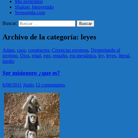
Mis preferidos
Shalom, bienvenido
Sernoajida.com
Buscar:
Archivo de la categoría: leyes
Adam
,
caos
,
constructor
,
Creencias erroneas
,
Despertando al
projimo
,
Dios
,
edad
,
ego
,
engaño
,
era mesiánica
,
ley
,
leyes
,
literal
,
medio
Ser misionero ¿que es?
6/08/2011
jhulio
12 comentarios