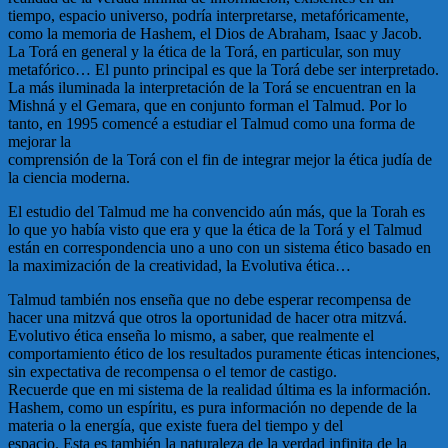
tiempo, espacio universo, podría interpretarse, metafóricamente,
como la memoria de Hashem, el Dios de Abraham, Isaac y Jacob.
La Torá en general y la ética de la Torá, en particular, son muy
metafórico… El punto principal es que la Torá debe ser interpretado.
La más iluminada la interpretación de la Torá se encuentran en la
Mishná y el Gemara, que en conjunto forman el Talmud. Por lo
tanto, en 1995 comencé a estudiar el Talmud como una forma de
mejorar la
comprensión de la Torá con el fin de integrar mejor la ética judía de
la ciencia moderna.
El estudio del Talmud me ha convencido aún más, que la Torah es
lo que yo había visto que era y que la ética de la Torá y el Talmud
están en correspondencia uno a uno con un sistema ético basado en
la maximización de la creatividad, la Evolutiva ética…
Talmud también nos enseña que no debe esperar recompensa de
hacer una mitzvá que otros la oportunidad de hacer otra mitzvá.
Evolutivo ética enseña lo mismo, a saber, que realmente el
comportamiento ético de los resultados puramente éticas intenciones,
sin expectativa de recompensa o el temor de castigo.
Recuerde que en mi sistema de la realidad última es la información.
Hashem, como un espíritu, es pura información no depende de la
materia o la energía, que existe fuera del tiempo y del
espacio. Esta es también la naturaleza de la verdad infinita de la