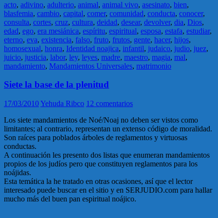
acto
,
adivino
,
adulterio
,
animal
,
animal vivo
,
asesinato
,
bien
,
blasfemia
,
cambio
,
capital
,
comer
,
comunidad
,
conducta
,
conocer
,
consulta
,
cortes
,
cruz
,
cultura
,
deidad
,
desear
,
devolver
,
dia
,
Dios
,
edad
,
ego
,
era mesiánica
,
espíritu
,
espiritual
,
esposa
,
estafa
,
estudiar
,
eterno
,
eva
,
existencia
,
falso
,
fruto
,
frutos
,
gente
,
hacer
,
hijos
,
homosexual
,
honra
,
Identidad noajica
,
infantil
,
judaico
,
judio
,
juez
,
juicio
,
justicia
,
labor
,
ley
,
leyes
,
madre
,
maestro
,
magia
,
mal
,
mandamiento
,
Mandamientos Universales
,
matrimonio
Siete la base de la plenitud
17/03/2010
Yehuda Ribco
12 comentarios
Los siete mandamientos de Noé/Noaj no deben ser vistos como
limitantes; al contrario, representan un extenso código de moralidad.
Son raíces para poblados árboles de reglamentos y virtuosas
conductas.
A continuación les presento dos listas que enumeran mandamientos
propios de los judíos pero que constituyen reglamentos para los
noájidas.
Esta temática la he tratado en otras ocasiones, así que el lector
interesado puede buscar en el sitio y en SERJUDIO.com para hallar
mucho más del buen pan espiritual noájico.