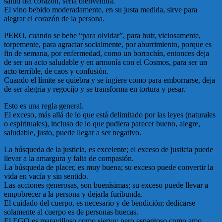
salud del corazón, sería bienvenida.
El vino bebido moderadamente, en su justa medida, sirve para
alegrar el corazón de la persona.
PERO, cuando se bebe “para olvidar”, para huir, viciosamente,
torpemente, para agraciar socialmente, por aburrimiento, porque es
fin de semana, por enfermedad, como un borrachín, entonces deja
de ser un acto saludable y en armonía con el Cosmos, para ser un
acto terrible, de caos y confusión.
Cuando el límite se quiebra y se ingiere como para emborrarse, deja
de ser alegría y regocijo y se transforma en tortura y pesar.
Esto es una regla general.
El exceso, más allá de lo que está delimitado por las leyes (naturales
o espirituales), incluso de lo que pudiera parecer bueno, alegre,
saludable, justo, puede llegar a ser negativo.
La búsqueda de la justicia, es excelente; el exceso de justicia puede
llevar a la amargura y falta de compasión.
La búsqueda de placer, es muy buena; su exceso puede convertir la
vida en vacía y sin sentido.
Las acciones generosas, son buenísimas; su exceso puede llevar a
empobrecer a la persona y dejarla furibunda.
El cuidado del cuerpo, es necesario y de bendición; dedicarse
solamente al cuerpo es de personas huecas.
El EGO es maravilloso como siervo; pero espantoso como amo.