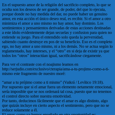
En el supuesto amor de la religión del sacrificio completo, lo que se
oculta son los deseos de ser grande, de poder, del que lo ejecuta,
porque donde no hay medida del dar, no puede haber un genuino
amor, en esta acción el único deseo real, es recibir. Si el amor a otro
minimiza el amor a uno mismo no hay amor, hay dominio. Los
sentimientos y pensamientos derivadas de estas acciones destinadas
a este ídolo evidentemente dejan secuelas y confusion para quien no
entiende su juego. Para el entendido solo queda la perversidad,
sabiendo cuanto destruye en pos de su beneficio. Eso es el completo
ego, no hay amor a uno mismo, ni a los demás. No se actua según lo
reglamentado, hay intereses, y el “otro” en si deja de existir ya que
todos los “otros” interactúan igual, sacrificándose ciegamente.
Para ver el contraste con el noajismo leamos en
http://serjudio.com/exclusivo/cterapia/ama-a-tu-projimo-como-a-ti-
mismo este fragmento de nuestro moré:
“amar a tu prójimo como a ti mismo” (Vaikrá / Levítico 19:18).
Por supuesto que si el amar fuera un elemento netamente emocional,
sería imposible que se nos ordenará tal cosa, puesto que no tenemos
el control directo sobre nuestra emotividad.
Por tanto, deducimos fácilmente que el amar es algo distinto, algo
que quizás incluye en cierto aspecto el sentimiento, pero que no se
reduce solamente a él.
El amar, como ya hemos enseñado en otra oportunidad es: