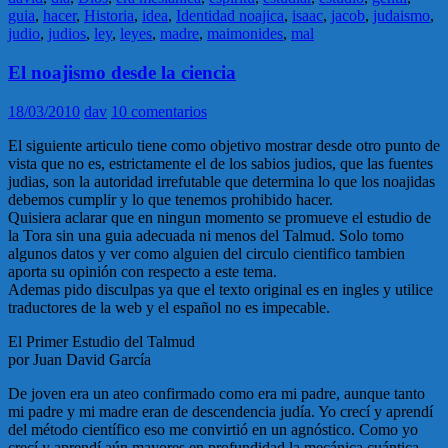
guia
,
hacer
,
Historia
,
idea
,
Identidad noajica
,
isaac
,
jacob
,
judaismo
,
judio
,
judios
,
ley
,
leyes
,
madre
,
maimonides
,
mal
El noajismo desde la ciencia
18/03/2010
dav
10 comentarios
El siguiente articulo tiene como objetivo mostrar desde otro punto de
vista que no es, estrictamente el de los sabios judios, que las fuentes
judias, son la autoridad irrefutable que determina lo que los noajidas
debemos cumplir y lo que tenemos prohibido hacer.
Quisiera aclarar que en ningun momento se promueve el estudio de
la Tora sin una guia adecuada ni menos del Talmud. Solo tomo
algunos datos y ver como alguien del circulo cientifico tambien
aporta su opinión con respecto a este tema.
Ademas pido disculpas ya que el texto original es en ingles y utilice
traductores de la web y el español no es impecable.
El Primer Estudio del Talmud
por Juan David García
De joven era un ateo confirmado como era mi padre, aunque tanto
mi padre y mi madre eran de descendencia judía. Yo crecí y aprendí
del método científico eso me convirtió en un agnóstico. Como yo
crecí y aprendí aún mayores en profundidad la mecánica cuántica,