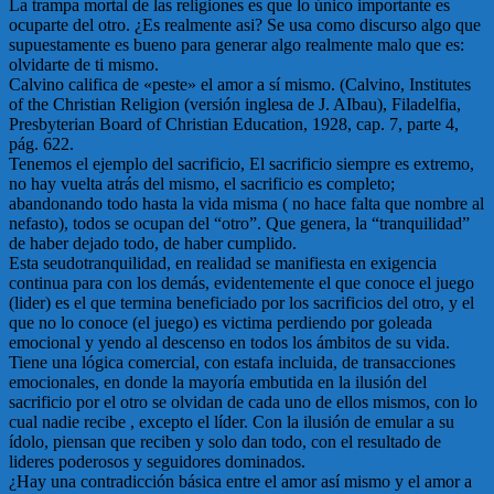
La trampa mortal de las religiones es que lo único importante es
ocuparte del otro. ¿Es realmente asi? Se usa como discurso algo que
supuestamente es bueno para generar algo realmente malo que es:
olvidarte de ti mismo.
Calvino califica de «peste» el amor a sí mismo. (Calvino, Institutes
of the Christian Religion (versión inglesa de J. AIbau), Filadelfia,
Presbyterian Board of Christian Education, 1928, cap. 7, parte 4,
pág. 622.
Tenemos el ejemplo del sacrificio, El sacrificio siempre es extremo,
no hay vuelta atrás del mismo, el sacrificio es completo;
abandonando todo hasta la vida misma ( no hace falta que nombre al
nefasto), todos se ocupan del “otro”. Que genera, la “tranquilidad”
de haber dejado todo, de haber cumplido.
Esta seudotranquilidad, en realidad se manifiesta en exigencia
continua para con los demás, evidentemente el que conoce el juego
(lider) es el que termina beneficiado por los sacrificios del otro, y el
que no lo conoce (el juego) es victima perdiendo por goleada
emocional y yendo al descenso en todos los ámbitos de su vida.
Tiene una lógica comercial, con estafa incluida, de transacciones
emocionales, en donde la mayoría embutida en la ilusión del
sacrificio por el otro se olvidan de cada uno de ellos mismos, con lo
cual nadie recibe , excepto el líder. Con la ilusión de emular a su
ídolo, piensan que reciben y solo dan todo, con el resultado de
lideres poderosos y seguidores dominados.
¿Hay una contradicción básica entre el amor así mismo y el amor a