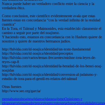
Nunca puede haber un verdadero conflicto entre la ciencia y la
verdadera ética.
Como conclusion, este cientifico evidentemente avala que estas
fuentes estan en concordancia “con la verdad infinita de la realidad
cuantica”
En la Tora, el Talmud y Maimonides, esta establecido claramente el
camino a seguir por parte del noajismo.
Y haciendo esto, estamos en concordancia con lo Hashem quiere de
nosotros y quiere de nuestros hermanos judios.
http://fulvida.com/id-noajica/identidad/un-texto-fundamental
http://fulvida.com/id-noajica/identidad/preceptos
http://fulvida.com/varios/temas-frecuentes/mishne-tora-leyes-de-
reyes-cap-8
http://fulvida.com/id-noajica/identidad/la-heradad-de-los-benei-noaj-
noajidas
http://fulvida.com/id-noajica/identidad/conversion-al-judaismo-y-
estudio-de-tora-para-el-gentil-en-relatos-del-talmud
Otras fuentes
http://www.see.org/garcia/
mental
natural
noaj
noajida
noajidas
noajismo
Opiniones e
ideas
orar
original
padre
precepto
preceptos
prueba
pueblo
realidad
recomp