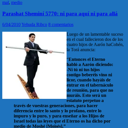
mal
,
medio
Parashat Sheminí 5770: ni para aquí ni para allá
6/04/2010
Yehuda Ribco
8 comentarios
Luego de un lamentable suceso
en el cual fallecieron dos de los
cuatro hijos de Aarón haCohén,
la Torá anuncia:
“
Entonces el Eterno
habló a Aarón diciendo:
-Ni tú ni tus hijos
contigo beberéis vino ni
licor, cuando hayáis de
entrar en el tabernáculo
de reunión, para que no
muráis. Esto será un
estatuto perpetuo a
través de vuestras generaciones, para hacer
diferencia entre lo santo y lo profano, entre lo
impuro y lo puro, y para enseñar a los Hijos de
Israel todas las leyes que el Eterno os ha dicho por
medio de Moshé [Moisés].”