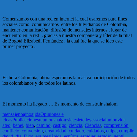
Comenzamos con una red en internet la cual usaremos para fines
sociales como comunicarnos entre los fulvidianos de Colombia,
mantener comunicación, difusión de mensajes internos , lugar de
encuentro en la red , gracias a nuestra compañera y líder de la filial
de Bogotá Elizabeth Fernández , la cual fue la que se ideo este
primer proyecto .
Es hora Colombia, ahora esperamos la masiva participación de todos
los colombianos y de todos los latinos.
El momento ha llegado…. Es momento de construir shalom
mensaje
noaj
noajida
Opiniones e
ideas
Publicaciones
reunion
shalom
siete
siete leyes
social
union
vida
ateo
,
benei
,
bien
,
camino
,
castigo
,
ciencia
,
Ciencias
,
comprensión
,
conflicto
,
conversion
,
creatividad
,
cuidado
,
cuidados
,
culpa
,
cumplir
,
david
,
dia
,
Dios
,
era mesiánica
,
espíritu
,
estudiar
,
estudio
,
gentil
,