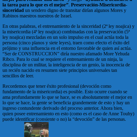
la tarea para lo que es el mejor”
.
Preservación-Misericordia-
sinceridad
un sendero digno de transitar dirían algunos Mores y
Rabinos maestros nuestros de Israel.
En otras palabras, el entrenamiento de la sinceridad (2ª ley noajica) y
la misericordia (4ª ley noajica) combinadas con la preservación (5ª
ley noajica) mezcladas en un solo impulso en el cual actúa toda la
persona (cinco planos y siete leyes), traen como efecto el éxito del
prójimo y una influencia en el entorno favorable de quien así actúa.
“Ser de CONSTRUCCION” diría nuestro afamado More Yehuda
Ribco. Para lo cual se requiere el entrenamiento de un ninja, la
disciplina de un militar, la inteligencia de un genio, la inocencia de
un recién nacido en resumen siete principios universales tan
sencillos de leer.
Recordemos que tener éxito profesional (devoción como
fundamento de la misericordia) es posible. Esto ocurre cuando se
ama profundamente lo que se hace, se es absolutamente el mejor en
lo que se hace, la gente se beneficia grandemente de esto y hay un
ingreso contundente derivado del proceso anterior. Ahora bien,
quien posee entrenamiento en esto (como es el caso de Anne Touhy)
puede identificar (consiente o no) la “devoción” de las personas.