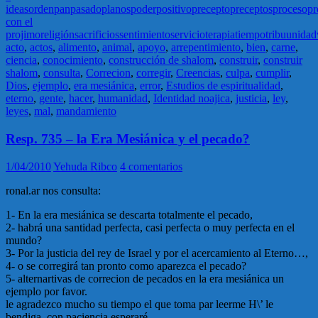
ideas
orden
pan
pasado
planos
poder
positivo
precepto
preceptos
proceso
pr
con el
projimo
religión
sacrificios
sentimiento
servicio
terapia
tiempo
tribu
unidad
acto
,
actos
,
alimento
,
animal
,
apoyo
,
arrepentimiento
,
bien
,
carne
,
ciencia
,
conocimiento
,
construcción de shalom
,
construir
,
construir
shalom
,
consulta
,
Correcion
,
corregir
,
Creencias
,
culpa
,
cumplir
,
Dios
,
ejemplo
,
era mesiánica
,
error
,
Estudios de espiritualidad
,
eterno
,
gente
,
hacer
,
humanidad
,
Identidad noajica
,
justicia
,
ley
,
leyes
,
mal
,
mandamiento
Resp. 735 – la Era Mesiánica y el pecado?
1/04/2010
Yehuda Ribco
4 comentarios
ronal.ar nos consulta:
1- En la era mesiánica se descarta totalmente el pecado,
2- habrá una santidad perfecta, casi perfecta o muy perfecta en el
mundo?
3- Por la justicia del rey de Israel y por el acercamiento al Eterno…,
4- o se corregirá tan pronto como aparezca el pecado?
5- alternartivas de correcion de pecados en la era mesiánica un
ejemplo por favor.
le agradezco mucho su tiempo el que toma par leerme H\’ le
bendiga. con paciencia esperaré…