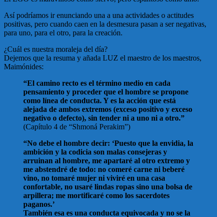
Así podríamos ir enunciando una a una actividades o actitudes
positivas, pero cuando caen en la desmesura pasan a ser negativas,
para uno, para el otro, para la creación.
¿Cuál es nuestra moraleja del día?
Dejemos que la resuma y añada LUZ el maestro de los maestros,
Maimónides:
“El camino recto es el término medio en cada
pensamiento y proceder que el hombre se propone
como línea de conducta. Y es la acción que está
alejada de ambos extremos (exceso positivo y exceso
negativo o defecto), sin tender ni a uno ni a otro.”
(Capítulo 4 de “Shmoná Perakim”)
“No debe el hombre decir: ‘Puesto que la envidia, la
ambición y la codicia son malas consejeras y
arruinan al hombre, me apartaré al otro extremo y
me abstendré de todo: no comeré carne ni beberé
vino, no tomaré mujer ni viviré en una casa
confortable, no usaré lindas ropas sino una bolsa de
arpillera; me mortificaré como los sacerdotes
paganos.’
También esa es una conducta equivocada y no se la