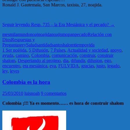
Ronald J. Gautemala, San Marcos, taxista, 27, noajida.
Seguir leyendo
Resp. 735 – la Era Mesiánica y el pecado?
→
mes
mila
mundo
noaj
noajida
noajismo
pan
pecado
Relación con
Dios
Respuestas y
Preguntas
rey
Salud
santidad
santo
shalom
tiempo
vida
1 Ser noájida
,
5 Difusión
,
7 Países
,
Actualidad y sociedad
,
apoyo
,
ayuda
,
camino
,
Colombia
,
comunicación
,
construir
,
construir
shalom
,
Despertando al projimo
,
dia
,
difundir
,
difusion
,
ego
,
encuentro
,
era mesiánica
,
eva
,
FULVIDA
,
gracias
,
justo
,
legado
,
ley
,
leyes
Colombia es la hora
25/03/2010
luisnoah
9 comentarios
Colombia ¡!!! Ya es momento…… es hora de construir shalom