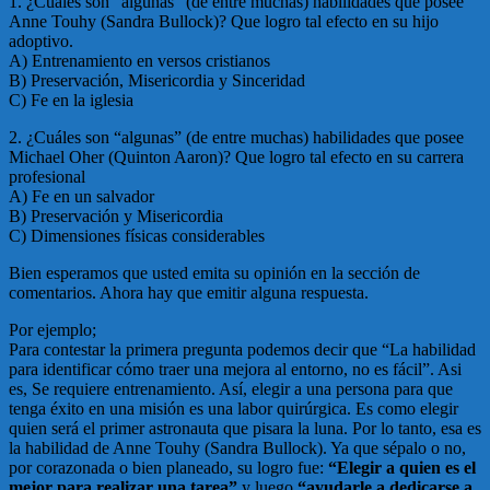
1. ¿Cuáles son “algunas” (de entre muchas) habilidades que posee
Anne Touhy (Sandra Bullock)? Que logro tal efecto en su hijo
adoptivo.
A) Entrenamiento en versos cristianos
B) Preservación, Misericordia y Sinceridad
C) Fe en la iglesia
2. ¿Cuáles son “algunas” (de entre muchas) habilidades que posee
Michael Oher (Quinton Aaron)? Que logro tal efecto en su carrera
profesional
A) Fe en un salvador
B) Preservación y Misericordia
C) Dimensiones físicas considerables
Bien esperamos que usted emita su opinión en la sección de
comentarios. Ahora hay que emitir alguna respuesta.
Por ejemplo;
Para contestar la primera pregunta podemos decir que “La habilidad
para identificar cómo traer una mejora al entorno, no es fácil”. Asi
es, Se requiere entrenamiento. Así, elegir a una persona para que
tenga éxito en una misión es una labor quirúrgica. Es como elegir
quien será el primer astronauta que pisara la luna. Por lo tanto, esa es
la habilidad de Anne Touhy (Sandra Bullock). Ya que sépalo o no,
por corazonada o bien planeado, su logro fue:
“Elegir a quien es el
mejor para realizar una tarea”
y luego
“ayudarle a dedicarse a