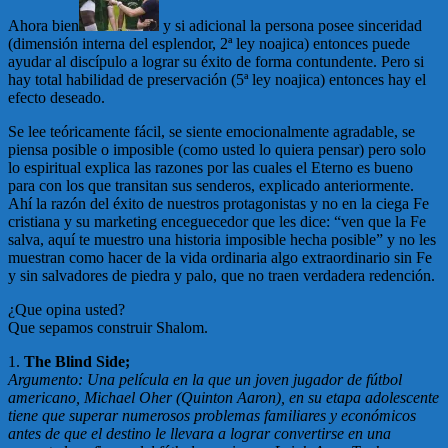
Ahora bien
y si adicional la persona posee sinceridad
(dimensión interna del esplendor, 2ª ley noajica) entonces puede
ayudar al discípulo a lograr su éxito de forma contundente. Pero si
hay total habilidad de preservación (5ª ley noajica) entonces hay el
efecto deseado.
Se lee teóricamente fácil, se siente emocionalmente agradable, se
piensa posible o imposible (como usted lo quiera pensar) pero solo
lo espiritual explica las razones por las cuales el Eterno es bueno
para con los que transitan sus senderos, explicado anteriormente.
Ahí la razón del éxito de nuestros protagonistas y no en la ciega Fe
cristiana y su marketing enceguecedor que les dice: “ven que la Fe
salva, aquí te muestro una historia imposible hecha posible” y no les
muestran como hacer de la vida ordinaria algo extraordinario sin Fe
y sin salvadores de piedra y palo, que no traen verdadera redención.
¿Que opina usted?
Que sepamos construir Shalom.
1.
The Blind Side;
Argumento: Una película en la que un joven jugador de fútbol
americano, Michael Oher (Quinton Aaron), en su etapa adolescente
tiene que superar numerosos problemas familiares y económicos
antes de que el destino le llevara a lograr convertirse en una