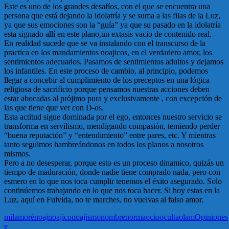
Este es uno de los grandes desafíos, con el que se encuentra una
persona que está dejando la idolatría y se suma a las filas de la Luz,
ya que sus emociones son la “guía” ya que su pasado en la idolatría
esta signado allí en este plano,un extasis vacio de contenido real.
En realidad sucede que se va instalando con el transcurso de la
practica en los mandamientos noajicos, en el verdadero amor, los
sentimientos adecuados. Pasamos de sentimientos adultos y dejamos
los infantiles. En este proceso de cambio, al principio, podemos
llegar a concebir al cumplimiento de los preceptos en una lógica
religiosa de sacrificio porque pensamos nuestras acciones deben
estar abocadas al prójimo pura y exclusivamente , con excepción de
las que tiene que ver con D-os.
Esta actitud sigue dominada por el ego, entonces nuestro servicio se
transforma en servilismo, mendigando compasión, temiendo perder
“buena reputación” y “entendimiento” entre pares, etc. Y mientras
tanto seguimos hambreándonos en todos los planos a nosotros
mismos.
Pero a no desesperar, porque esto es un proceso dinamico, quizás un
tiempo de maduración, donde nadie tiene comprado nada, pero con
esmero en lo que nos toca cumplir tenemos el éxito asegurado. Solo
continúemos trabajando en lo que nos toca hacer. Si hoy estas en la
Luz, aquí en Fulvida, no te marches, no vuelvas al falso amor.
mila
moré
noaj
noajico
noajismo
nombre
norma
ocio
oculta
olam
Opiniones
e