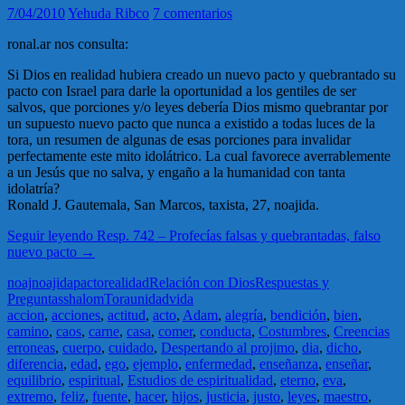
7/04/2010
Yehuda Ribco
7 comentarios
ronal.ar nos consulta:
Si Dios en realidad hubiera creado un nuevo pacto y quebrantado su
pacto con Israel para darle la oportunidad a los gentiles de ser
salvos, que porciones y/o leyes debería Dios mismo quebrantar por
un supuesto nuevo pacto que nunca a existido a todas luces de la
tora, un resumen de algunas de esas porciones para invalidar
perfectamente este mito idolátrico. La cual favorece averrablemente
a un Jesús que no salva, y engaño a la humanidad con tanta
idolatría?
Ronald J. Gautemala, San Marcos, taxista, 27, noajida.
Seguir leyendo
Resp. 742 – Profecías falsas y quebrantadas, falso
nuevo pacto
→
noaj
noajida
pacto
realidad
Relación con Dios
Respuestas y
Preguntas
shalom
Tora
unidad
vida
accion
,
acciones
,
actitud
,
acto
,
Adam
,
alegría
,
bendición
,
bien
,
camino
,
caos
,
carne
,
casa
,
comer
,
conducta
,
Costumbres
,
Creencias
erroneas
,
cuerpo
,
cuidado
,
Despertando al projimo
,
dia
,
dicho
,
diferencia
,
edad
,
ego
,
ejemplo
,
enfermedad
,
enseñanza
,
enseñar
,
equilibrio
,
espiritual
,
Estudios de espiritualidad
,
eterno
,
eva
,
extremo
,
feliz
,
fuente
,
hacer
,
hijos
,
justicia
,
justo
,
leyes
,
maestro
,