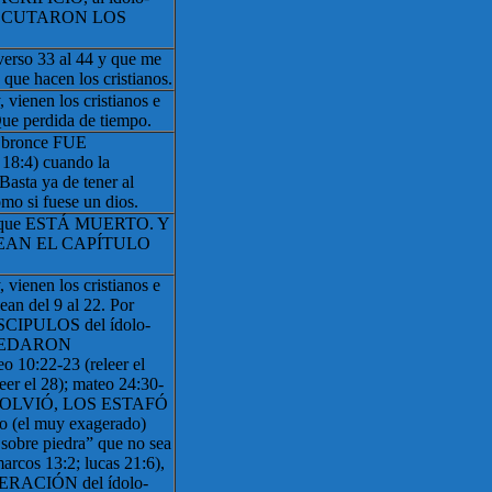
 EJECUTARON LOS
verso 33 al 44 y que me
 que hacen los cristianos.
vienen los cristianos e
Que perdida de tiempo.
e bronce FUE
8:4) cuando la
 Basta ya de tener al
omo si fuese un dios.
orque ESTÁ MUERTO. Y
so LEAN EL CAPÍTULO
vienen los cristianos e
ean del 9 al 22. Por
CIPULOS del ídolo-
 QUEDARON
0:22-23 (releer el
eer el 28); mateo 24:30-
NO VOLVIÓ, LOS ESTAFÓ
 (el muy exagerado)
 sobre piedra” que no sea
arcos 13:2; lucas 21:6),
RACIÓN del ídolo-