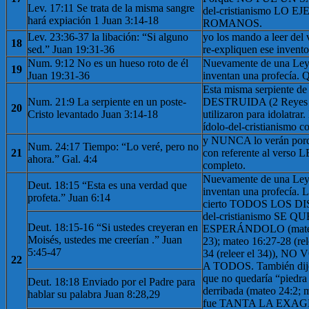
Lev. 17:11 Se trata de la misma sangre
del-cristianismo LO
hará expiación 1 Juan 3:14-18
ROMANOS.
Lev. 23:36-37 la libación: “Si alguno
yo los mando a leer del 
18
sed.” Juan 19:31-36
re-expliquen ese invento
Num. 9:12 No es un hueso roto de él
Nuevamente de una Ley, 
19
Juan 19:31-36
inventan una profecía. 
Esta misma serpiente d
Num. 21:9 La serpiente en un poste-
DESTRUIDA (2 Reyes 1
20
Cristo levantado Juan 3:14-18
utilizaron para idolatrar.
ídolo-del-cristianismo c
y NUNCA lo verán p
Num. 24:17 Tiempo: “Lo veré, pero no
21
con referente al ver
ahora.” Gal. 4:4
completo.
Nuevamente de una Ley, 
Deut. 18:15 “Esta es una verdad que
inventan una profecía. L
profeta.” Juan 6:14
cierto TODOS LOS DIS
del-cristianismo SE
Deut. 18:15-16 “Si ustedes creyeran en
ESPERÁNDOLO (mateo 1
Moisés, ustedes me creerían .” Juan
23); mateo 16:27-28 (rel
5:45-47
34 (releer el 34)), 
22
A TODOS. También dijo
que no quedaría “piedra
Deut. 18:18 Enviado por el Padre para
derribada (mateo 24:2; m
hablar su palabra Juan 8:28,29
fue TANTA LA EXAGE