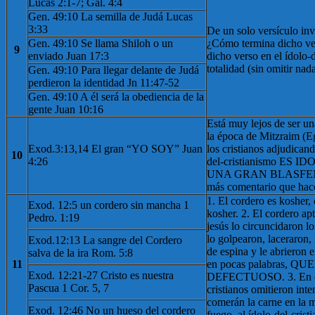
Lucas 2:1-7; Gal. 4:4
Gen. 49:10 La semilla de Judá Lucas
3:33
De un solo versículo inv
Gen. 49:10 Se llama Shiloh o un
¿Cómo termina dicho ve
9
enviado Juan 17:3
dicho verso en el ídolo-
totalidad (sin omitir na
Gen. 49:10 Para llegar delante de Judá
perdieron la identidad Jn 11:47-52
Gen. 49:10 A él será la obediencia de la
gente Juan 10:16
Está muy lejos de ser una
la época de Mitzraim (E
Exod.3:13,14 El gran “YO SOY” Juan
los cristianos adjudicand
10
4:26
del-cristianismo ES I
UNA GRAN BLASFEMIA
más comentario que hace
1. El cordero es kosher,
Exod. 12:5 un cordero sin mancha 1
kosher. 2. El cordero apt
Pedro. 1:19
jesús lo circuncidaron l
lo golpearon, laceraron,
Exod.12:13 La sangre del Cordero
de espina y le abrieron 
salva de la ira Rom. 5:8
11
en pocas palabras, Q
Exod. 12:21-27 Cristo es nuestra
DEFECTUOSO. 3. En el 
Pascua 1 Cor. 5, 7
cristianos omitieron int
comerán la carne en la 
Exod. 12:46 No un hueso del cordero
fuego, al ídolo-del-cris