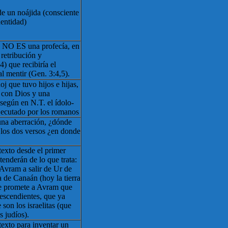
e un noájida (consciente
dentidad)
5 NO ES una profecía, en
 retribución y
) que recibiría el
al mentir (Gen. 3:4,5).
oj que tuvo hijos e hijas,
r con Dios y una
 según en N.T. el ídolo-
ejecutado por los romanos
una aberración, ¿dónde
 los dos versos ¿en donde
texto desde el primer
tenderán de lo que trata:
 Avram a salir de Ur de
ra de Canaán (hoy la tierra
 le promete a Avram que
 descendientes, que ya
son los israelitas (que
 judíos).
texto para inventar un