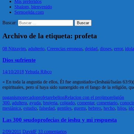
Mis preferidos
Shalom, bienvenido
Sernoajida.com
Buscar:
Archivo de la etiqueta: profeta
08 Nitzavim
,
adulterio
,
Creencias erroneas
,
deidad
,
dioses
,
error
,
idola
Dios sufriente
14/10/2018
Yehuda Ribco
« En toda la angustia de ellos, Él fue angustiado»(Ieshaiá/Isaías 63:
espirituales, pero sí haya sido sumergido en el fango de la religión,
paganismo
pecado
profeta
rebelion
Relacion con el projimo
religión
300
,
adultera
,
ayuda
,
brujeria
,
colgado
,
comentar
,
comentario
,
conoci
mesiánica
,
estudio
,
falsedad
,
gentiles
,
guerra
,
hebreo
,
hecho
,
hijos
,
ido
Las 300 seudoprofecias de ieshu y mi respuesta
2/09/2011
DavidF
33 comentarios