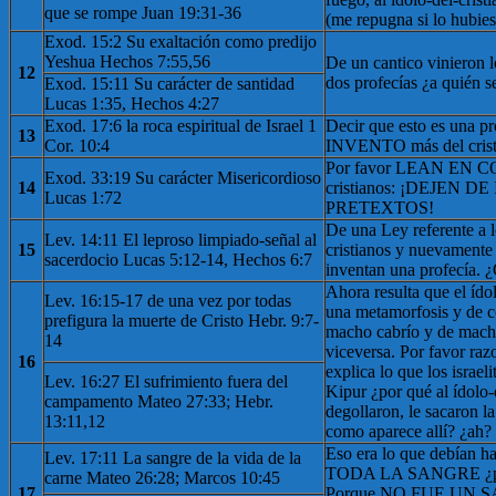
que se rompe Juan 19:31-36
(me repugna si lo hubies
Exod. 15:2 Su exaltación como predijo
Yeshua Hechos 7:55,56
De un cantico vinieron l
12
dos profecías ¿a quién s
Exod. 15:11 Su carácter de santidad
Lucas 1:35, Hechos 4:27
Exod. 17:6 la roca espiritual de Israel 1
Decir que esto es una 
13
Cor. 10:4
INVENTO más del crist
Por favor LEAN EN C
Exod. 33:19 Su carácter Misericordioso
14
cristianos: ¡DEJEN 
Lucas 1:72
PRETEXTOS!
De una Ley referente a l
Lev. 14:11 El leproso limpiado-señal al
15
cristianos y nuevamente 
sacerdocio Lucas 5:12-14, Hechos 6:7
inventan una profecía. 
Ahora resulta que el ído
Lev. 16:15-17 de una vez por todas
una metamorfosis y de c
prefigura la muerte de Cristo Hebr. 9:7-
macho cabrío y de macho
14
viceversa. Por favor raz
16
explica lo que los israe
Lev. 16:27 El sufrimiento fuera del
Kipur ¿por qué al ídolo-
campamento Mateo 27:33; Hebr.
degollaron, le sacaron l
13:11,12
como aparece allí? ¿ah?
Eso era lo que debían
Lev. 17:11 La sangre de la vida de la
TODA LA SANGRE ¿por
carne Mateo 26:28; Marcos 10:45
17
Porque NO FUE UN SAC