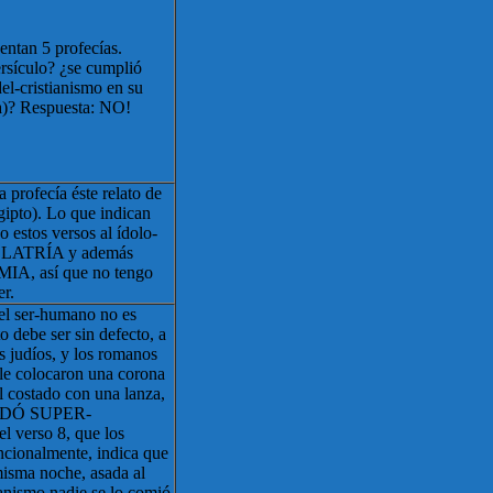
entan 5 profecías.
rsículo? ¿se cumplió
del-cristianismo en su
da)? Respuesta: NO!
 profecía éste relato de
gipto). Lo que indican
o estos versos al ídolo-
DOLATRÍA y además
, así que no tengo
r.
 el ser-humano no es
o debe ser sin defecto, a
os judíos, y los romanos
 le colocaron una corona
el costado con una lanza,
UEDÓ SUPER-
verso 8, que los
encionalmente, indica que
misma noche, asada al
tianismo nadie se lo comió