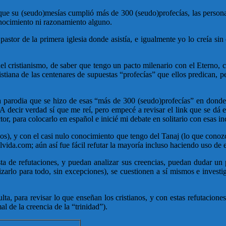
 que su (seudo)mesías cumplió más de 300 (seudo)profecías, las persona
onocimiento ni razonamiento alguno.
 pastor de la primera iglesia donde asistía, e igualmente yo lo creía s
l cristianismo, de saber que tengo un pacto milenario con el Eterno, 
ristiana de las centenares de supuestas “profecías” que ellos predican,
parodia que se hizo de esas “más de 300 (seudo)profecías” en donde se
 decir verdad sí que me reí, pero empecé a revisar el link que se dá e
r, para colocarlo en español e inicié mi debate en solitario con esas in
anos), y con el casi nulo conocimiento que tengo del Tanaj (lo que conozc
ulvida.com; aún así fue fácil refutar la mayoría incluso haciendo uso 
ista de refutaciones, y puedan analizar sus creencias, puedan dudar un 
tilizarlo para todo, sin excepciones), se cuestionen a sí mismos e inve
lta, para revisar lo que enseñan los cristianos, y con estas refutacion
l de la creencia de la “trinidad”).