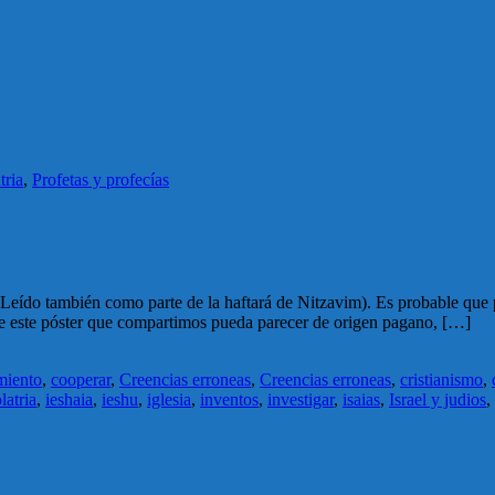
tria
,
Profetas y profecías
9)(Leído también como parte de la haftará de Nitzavim). Es probable que
 que este póster que compartimos pueda parecer de origen pagano, […]
miento
,
cooperar
,
Creencias erroneas
,
Creencias erroneas
,
cristianismo
,
latria
,
ieshaia
,
ieshu
,
iglesia
,
inventos
,
investigar
,
isaias
,
Israel y judios
,