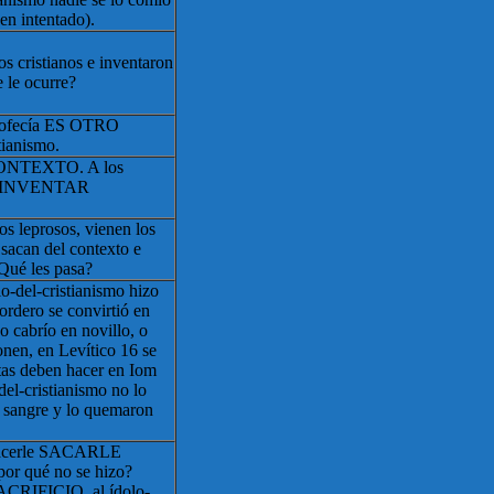
en intentado).
os cristianos e inventaron
e le ocurre?
profecía ES OTRO
ianismo.
ONTEXTO. A los
DE INVENTAR
os leprosos, vienen los
sacan del contexto e
¿Qué les pasa?
lo-del-cristianismo hizo
ordero se convirtió en
 cabrío en novillo, o
onen, en Levítico 16 se
litas deben hacer en Iom
del-cristianismo no lo
a sangre y lo quemaron
 hacerle SACARLE
 qué no se hizo?
RIFICIO, al ídolo-