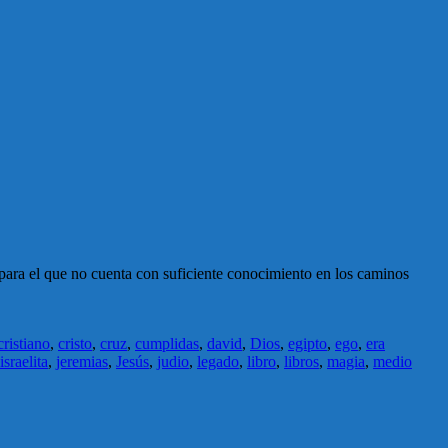
 para el que no cuenta con suficiente conocimiento en los caminos
cristiano
,
cristo
,
cruz
,
cumplidas
,
david
,
Dios
,
egipto
,
ego
,
era
israelita
,
jeremias
,
Jesús
,
judio
,
legado
,
libro
,
libros
,
magia
,
medio