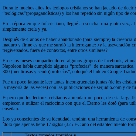
Durante muchos años los teólogos cristianos se han jactado de decir
“teológicas”(propagandísticas) y los han repetido sin nigún tipo de c
En la época en que fuí cristiano, llegué a escuchar una y otra vez, al
simplemente creía y ya.
Después de 4 años de haber abandonado (para siempre) la creencia de
maduro y firme es que me surgió la interrogante: ¿y la aseveración c
tergiversados, fuera de contextos, entre otros similares?
En estos meses compartiendo en algunos grupos de facebook, vi una 
Napoleon había cumplido algunas “profecías”, de manera sarcastica. A
300 (mentirosas y seudo)profecías”, coloqué el link en Google Traducto
Fue un poco fatigante leer tantas incongruencias juntas (de los cristi
la mayoría de las veces) con las publicaciones de serjudio.com y de f
Espero que los lectores cristianos aprendan un poco, de esta larga l
empiecen a utilizar el raciocinio con que el Eterno les dotó (para u
enseñan.
Los ya conscientes de su identidad, tendrán una herramienta de consu
ídolo que apenas tiene 17 siglos (325 EC año del establecimiento forma
Textos tomados (torcidos y