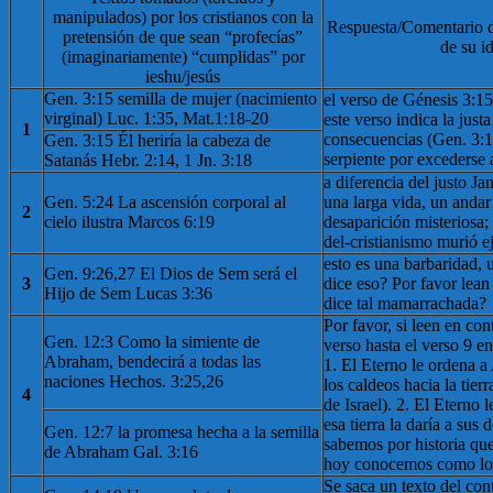
manipulados) por los cristianos con la
Respuesta/Comentario d
pretensión de que sean “profecías”
de su i
(imaginariamente) “cumplidas” por
ieshu/jesús
Gen. 3:15 semilla de mujer (nacimiento
el verso de Génesis 3:1
virginal) Luc. 1:35, Mat.1:18-20
este verso indica la justa
1
consecuencias (Gen. 3:14
Gen. 3:15 Él heriría la cabeza de
serpiente por excederse 
Satanás Hebr. 2:14, 1 Jn. 3:18
a diferencia del justo Jan
Gen. 5:24 La ascensión corporal al
una larga vida, un anda
2
cielo ilustra Marcos 6:19
desaparición misteriosa;
del-cristianismo murió 
esto es una barbaridad, 
Gen. 9:26,27 El Dios de Sem será el
3
dice eso? Por favor lean
Hijo de Sem Lucas 3:36
dice tal mamarrachada?
Por favor, si leen en con
Gen. 12:3 Como la simiente de
verso hasta el verso 9 en
Abraham, bendecirá a todas las
1. El Eterno le ordena a
naciones Hechos. 3:25,26
los caldeos hacia la tier
4
de Israel). 2. El Eterno
esa tierra la daría a sus
Gen. 12:7 la promesa hecha a la semilla
sabemos por historia que 
de Abraham Gal. 3:16
hoy conocemos como los
Se saca un texto del con