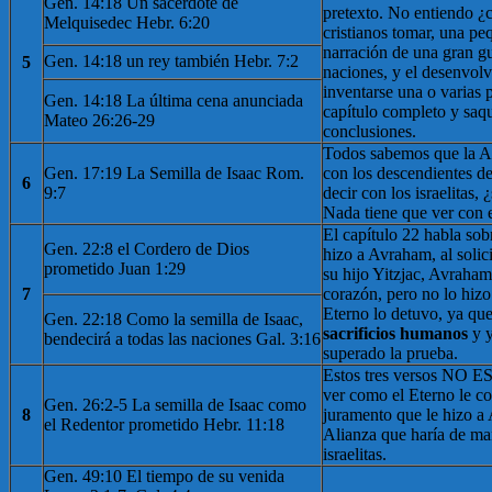
Gen. 14:18 Un sacerdote de
pretexto. No entiendo 
Melquisedec Hebr. 6:20
cristianos tomar, una pe
narración de una gran gu
Gen. 14:18 un rey también Hebr. 7:2
5
naciones, y el desenvol
inventarse una o varias 
Gen. 14:18 La última cena anunciada
capítulo completo y saq
Mateo 26:26-29
conclusiones.
Todos sabemos que la Al
Gen. 17:19 La Semilla de Isaac Rom.
con los descendientes de
6
9:7
decir con los israelitas, 
Nada tiene que ver con e
El capítulo 22 habla sob
Gen. 22:8 el Cordero de Dios
hizo a Avraham, al solici
prometido Juan 1:29
su hijo Yitzjac, Avraham 
7
corazón, pero no lo hizo
Eterno lo detuvo, ya qu
Gen. 22:18 Como la semilla de Isaac,
sacrificios humanos
y 
bendecirá a todas las naciones Gal. 3:16
superado la prueba.
Estos tres versos NO E
ver como el Eterno le co
Gen. 26:2-5 La semilla de Isaac como
8
juramento que le hizo a
el Redentor prometido Hebr. 11:18
Alianza que haría de ma
israelitas.
Gen. 49:10 El tiempo de su venida