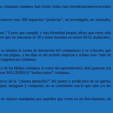
s cristianas comunes han creído todas esas (mentirosas)aseveraciones
in conocer esas 300 supuestas “profecías”, no investigaba, no razonaba,
con 7 Leyes que cumplir, y una identidad propia; ahora que estoy más
 pero que no muestran ni 50 y todas basadas en textos MAL-traducidos,
 imitaba la forma de interpretar del cristianismo y se colocaba que
n esa página, a los días se me ocurrió empezar a refutar esas “más de
congruencias cristianas.
o de las biblias cristianas lo estoy des-aprendiendo), debí guiarme (en
de esas MALÍSIMAS “traducciones” cristianas.
poco de la “¿buena intención?” del pastor o predicador de su iglesia,
stiguen, indaguen y comparen, no se conformen con lo que sabe y/o les
es no dejarse manipular, por aquellos que creen en un dios-humano, un