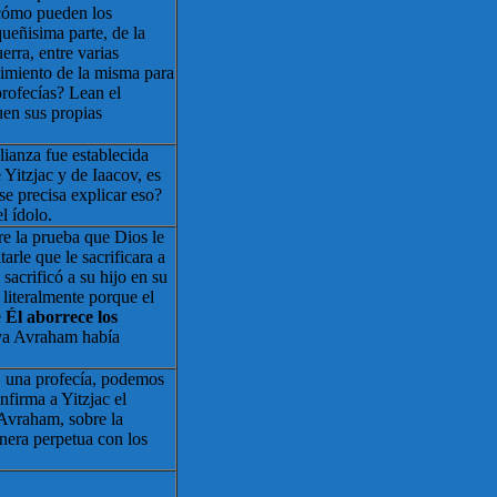
¿cómo pueden los
queñisima parte, de la
erra, entre varias
vimiento de la misma para
profecías? Lean el
uen sus propias
ianza fue establecida
 Yitzjac y de Iaacov, es
¿se precisa explicar eso?
l ídolo.
re la prueba que Dios le
tarle que le sacrificara a
sacrificó a su hijo en su
 literalmente porque el
e
Él aborrece los
ya Avraham había
S una profecía, podemos
nfirma a Yitzjac el
 Avraham, sobre la
nera perpetua con los