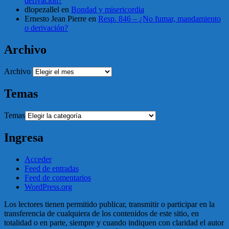
derivación?
dlopezallel
en
Bondad y misericordia
Ernesto Jean Pierre
en
Resp. 846 – ¿No fumar, mandamiento
o derivación?
Archivo
Archivo
Temas
Temas
Ingresa
Acceder
Feed de entradas
Feed de comentarios
WordPress.org
Los lectores tienen permitido publicar, transmitir o participar en la
transferencia de cualquiera de los contenidos de este sitio, en
totalidad o en parte, siempre y cuando indiquen con claridad el autor