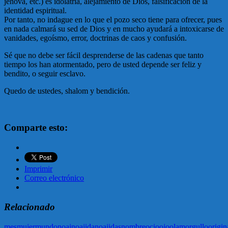
jehová, etc.) es idolatría, alejamiento de Dios, falsificación de la
identidad espiritual.
Por tanto, no indague en lo que el pozo seco tiene para ofrecer, pues
en nada calmará su sed de Dios y en mucho ayudará a intoxicarse de
vanidades, egoísmo, error, doctrinas de caos y confusión.
Sé que no debe ser fácil desprenderse de las cadenas que tanto
tiempo los han atormentado, pero de usted depende ser feliz y
bendito, o seguir esclavo.
Quedo de ustedes, shalom y bendición.
Comparte esto:
Imprimir
Correo electrónico
Relacionado
mes
mujer
mundo
noaj
noajida
noajidas
nombre
ocio
ojo
olam
orgullo
origin