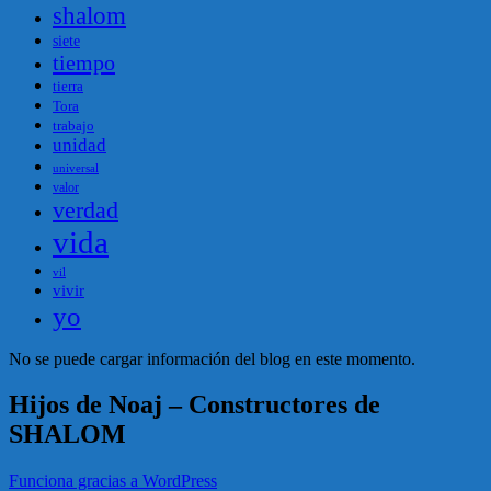
shalom
siete
tiempo
tierra
Tora
trabajo
unidad
universal
valor
verdad
vida
vil
vivir
yo
No se puede cargar información del blog en este momento.
Hijos de Noaj – Constructores de
SHALOM
Funciona gracias a WordPress