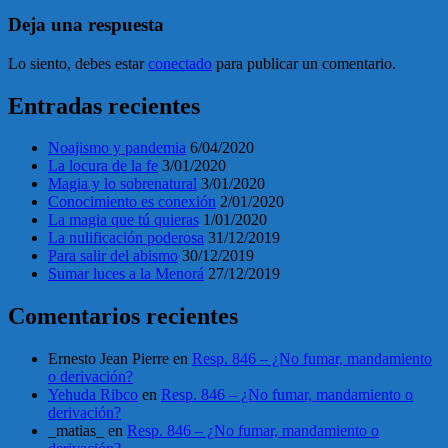
Deja una respuesta
Lo siento, debes estar
conectado
para publicar un comentario.
Entradas recientes
Noajismo y pandemia
6/04/2020
La locura de la fe
3/01/2020
Magia y lo sobrenatural
3/01/2020
Conocimiento es conexión
2/01/2020
La magia que tú quieras
1/01/2020
La nulificación poderosa
31/12/2019
Para salir del abismo
30/12/2019
Sumar luces a la Menorá
27/12/2019
Comentarios recientes
Ernesto Jean Pierre
en
Resp. 846 – ¿No fumar, mandamiento
o derivación?
Yehuda Ribco
en
Resp. 846 – ¿No fumar, mandamiento o
derivación?
_matias_
en
Resp. 846 – ¿No fumar, mandamiento o