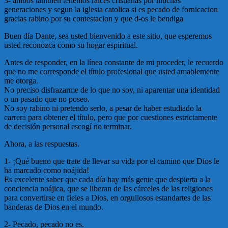
3- ambos tambien tenemos raices cristianas por muchas
generaciones y segun la iglesia catolica si es pecado de fornicacion
gracias rabino por su contestacion y que d-os le bendiga
Buen día Dante, sea usted bienvenido a este sitio, que esperemos
usted reconozca como su hogar espiritual.
Antes de responder, en la línea constante de mi proceder, le recuerdo
que no me corresponde el título profesional que usted amablemente
me otorga.
No preciso disfrazarme de lo que no soy, ni aparentar una identidad
o un pasado que no poseo.
No soy rabino ni pretendo serlo, a pesar de haber estudiado la
carrera para obtener el título, pero que por cuestiones estrictamente
de decisión personal escogí no terminar.
Ahora, a las respuestas.
1- ¡Qué bueno que trate de llevar su vida por el camino que Dios le
ha marcado como noájida!
Es excelente saber que cada día hay más gente que despierta a la
conciencia noájica, que se liberan de las cárceles de las religiones
para convertirse en fieles a Dios, en orgullosos estandartes de las
banderas de Dios en el mundo.
2- Pecado, pecado no es.