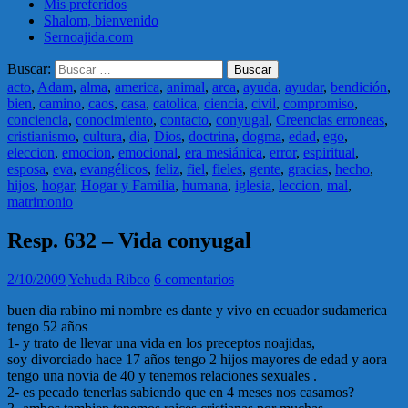
Mis preferidos
Shalom, bienvenido
Sernoajida.com
Buscar:
acto
,
Adam
,
alma
,
america
,
animal
,
arca
,
ayuda
,
ayudar
,
bendición
,
bien
,
camino
,
caos
,
casa
,
catolica
,
ciencia
,
civil
,
compromiso
,
conciencia
,
conocimiento
,
contacto
,
conyugal
,
Creencias erroneas
,
cristianismo
,
cultura
,
dia
,
Dios
,
doctrina
,
dogma
,
edad
,
ego
,
eleccion
,
emocion
,
emocional
,
era mesiánica
,
error
,
espiritual
,
esposa
,
eva
,
evangélicos
,
feliz
,
fiel
,
fieles
,
gente
,
gracias
,
hecho
,
hijos
,
hogar
,
Hogar y Familia
,
humana
,
iglesia
,
leccion
,
mal
,
matrimonio
Resp. 632 – Vida conyugal
2/10/2009
Yehuda Ribco
6 comentarios
buen dia rabino mi nombre es dante y vivo en ecuador sudamerica
tengo 52 años
1- y trato de llevar una vida en los preceptos noajidas,
soy divorciado hace 17 años tengo 2 hijos mayores de edad y aora
tengo una novia de 40 y tenemos relaciones sexuales .
2- es pecado tenerlas sabiendo que en 4 meses nos casamos?