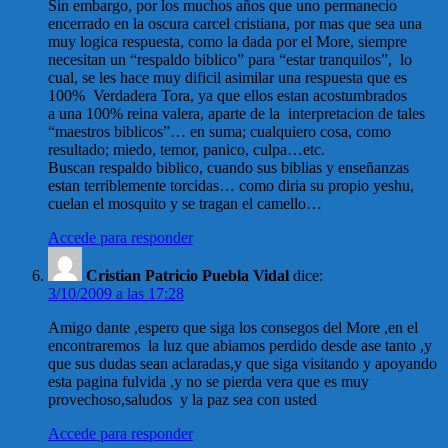
Sin embargo, por los muchos años que uno permanecio
encerrado en la oscura carcel cristiana, por mas que sea una
muy logica respuesta, como la dada por el More, siempre
necesitan un “respaldo biblico” para “estar tranquilos”, lo
cual, se les hace muy dificil asimilar una respuesta que es
100% Verdadera Tora, ya que ellos estan acostumbrados
a una 100% reina valera, aparte de la interpretacion de tales
“maestros biblicos”… en suma; cualquiero cosa, como
resultado; miedo, temor, panico, culpa…etc.
Buscan respaldo biblico, cuando sus biblias y enseñanzas
estan terriblemente torcidas… como diria su propio yeshu,
cuelan el mosquito y se tragan el camello…
Accede para responder
Cristian Patricio Puebla Vidal
dice:
3/10/2009 a las 17:28
Amigo dante ,espero que siga los consegos del More ,en el
encontraremos la luz que abiamos perdido desde ase tanto ,y
que sus dudas sean aclaradas,y que siga visitando y apoyando
esta pagina fulvida ,y no se pierda vera que es muy
provechoso,saludos y la paz sea con usted
Accede para responder