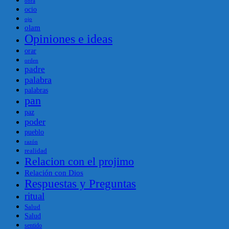
obra
ocio
ojo
olam
Opiniones e ideas
orar
orden
padre
palabra
palabras
pan
paz
poder
pueblo
razón
realidad
Relacion con el projimo
Relación con Dios
Respuestas y Preguntas
ritual
Salud
Salud
sentido