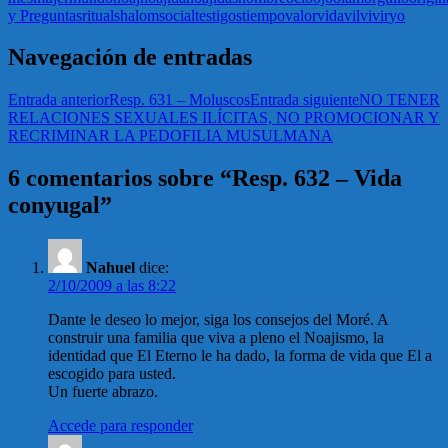
y Preguntas
ritual
shalom
social
testigos
tiempo
valor
vida
vil
vivir
yo
Navegación de entradas
Entrada anterior
Resp. 631 – Moluscos
Entrada siguiente
NO TENER
RELACIONES SEXUALES ILÍCITAS, NO PROMOCIONAR Y
RECRIMINAR LA PEDOFILIA MUSULMANA
6 comentarios sobre “Resp. 632 – Vida
conyugal”
Nahuel
dice:
2/10/2009 a las 8:22
Dante le deseo lo mejor, siga los consejos del Moré. A
construir una familia que viva a pleno el Noajismo, la
identidad que El Eterno le ha dado, la forma de vida que El a
escogido para usted.
Un fuerte abrazo.
Accede para responder