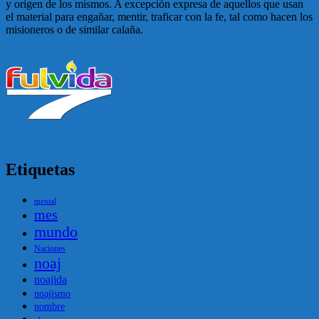
y origen de los mismos. A excepción expresa de aquellos que usan
el material para engañar, mentir, traficar con la fe, tal como hacen los
misioneros o de similar calaña.
Etiquetas
mental
mes
mundo
Naciones
noaj
noajida
noajismo
nombre