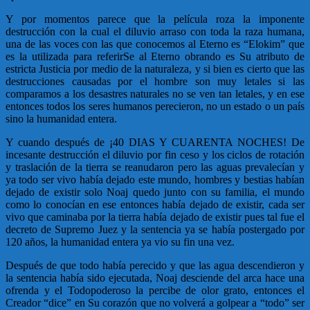
Y por momentos parece que la película roza la imponente
destrucción con la cual el diluvio arraso con toda la raza humana,
una de las voces con las que conocemos al Eterno es “Elokim” que
es la utilizada para referirSe al Eterno obrando es Su atributo de
estricta Justicia por medio de la naturaleza, y si bien es cierto que las
destrucciones causadas por el hombre son muy letales si las
comparamos a los desastres naturales no se ven tan letales, y en ese
entonces todos los seres humanos perecieron, no un estado o un país
sino la humanidad entera.
Y cuando después de ¡40 DIAS Y CUARENTA NOCHES! De
incesante destrucción el diluvio por fin ceso y los ciclos de rotación
y traslación de la tierra se reanudaron pero las aguas prevalecían y
ya todo ser vivo había dejado este mundo, hombres y bestias habían
dejado de existir solo Noaj quedo junto con su familia, el mundo
como lo conocían en ese entonces había dejado de existir, cada ser
vivo que caminaba por la tierra había dejado de existir pues tal fue el
decreto de Supremo Juez y la sentencia ya se había postergado por
120 años, la humanidad entera ya vio su fin una vez.
Después de que todo había perecido y que las agua descendieron y
la sentencia había sido ejecutada, Noaj desciende del arca hace una
ofrenda y el Todopoderoso la percibe de olor grato, entonces el
Creador “dice” en Su corazón que no volverá a golpear a “todo” ser