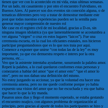
tienen que ver con lo acontecido en mi vida, estas ultimas semanas.
Por un lado, mi casamiento y por otro el encuentro Fulvidiano, en
Buenos Aires. Al parecer son dos eventos sin conexión alguna, o de
tematicas diferentes pero voy a tratar de demostrar mediante este
post que todas nuestras experiencias pueden ser la semilla para
generar mayor comprensión de nuestro rol
Me case en el registro civil de mi localidad, gracias a D-os, sin
ninguna imagen idolatrica (ya que lamentablemente se acostumbra a
ver alguna “virgen” o cruz en estos lugares “laicos”). Fue una
ceremonia escueta, en la cual los oficiantes estatales, nos hicieron
participar preguntandonos que es lo que nos traia por aqui.
Comence a exponer que unirse “con todas las de la ley” es muy
importante, ya que eso demuestra respeto e interes por la otra
persona, etc…
Veo que la asistente intentaba ayudarme, susurrando la palabra amor.
Repeti la palabra, a lo cual quedaron conformes estas personas y
comezaron a hablar del amor “que el amor esto” “que el amor lo
otro”, pero no nos daban una definición del mismo.
No estoy juzgando su accionar, ya que la voluntad era hacer una
ceremonia amena, pero no me quede conforme porque yo habia
expuesto una vision del amor que no fue escuchada y era que habia
que hacer lo que la ley manda.
Pasaron unos dias y llego el momento esperado, se estaba gestando
el encuentro noajico, con algunos problema de organización al
principio, pero gracias al aporte de todos los participantes se hizo y