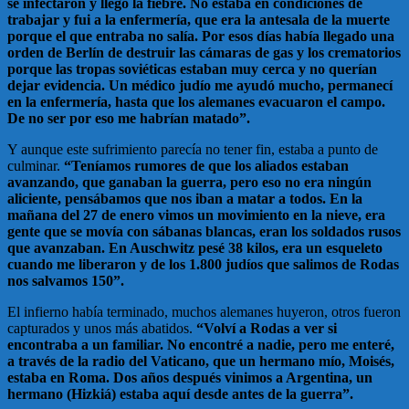
se infectaron y llegó la fiebre. No estaba en condiciones de
trabajar y fui a la enfermería, que era la antesala de la muerte
porque el que entraba no salía. Por esos días había llegado una
orden de Berlín de destruir las cámaras de gas y los crematorios
porque las tropas soviéticas estaban muy cerca y no querían
dejar evidencia. Un médico judío me ayudó mucho, permanecí
en la enfermería, hasta que los alemanes evacuaron el campo.
De no ser por eso me habrían matado”.
Y aunque este sufrimiento parecía no tener fin, estaba a punto de
culminar.
“Teníamos rumores de que los aliados estaban
avanzando, que ganaban la guerra, pero eso no era ningún
aliciente, pensábamos que nos iban a matar a todos. En la
mañana del 27 de enero vimos un movimiento en la nieve, era
gente que se movía con sábanas blancas, eran los soldados rusos
que avanzaban. En Auschwitz pesé 38 kilos, era un esqueleto
cuando me liberaron y de los 1.800 judíos que salimos de Rodas
nos salvamos 150”.
El infierno había terminado, muchos alemanes huyeron, otros fueron
capturados y unos más abatidos.
“Volví a Rodas a ver si
encontraba a un familiar. No encontré a nadie, pero me enteré,
a través de la radio del Vaticano, que un hermano mío, Moisés,
estaba en Roma. Dos años después vinimos a Argentina, un
hermano (Hizkiá) estaba aquí desde antes de la guerra”.