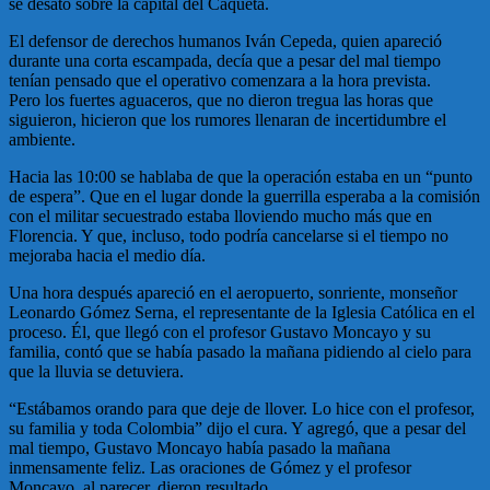
se desató sobre la capital del Caquetá.
El defensor de derechos humanos Iván Cepeda, quien apareció
durante una corta escampada, decía que a pesar del mal tiempo
tenían pensado que el operativo comenzara a la hora prevista.
Pero los fuertes aguaceros, que no dieron tregua las horas que
siguieron, hicieron que los rumores llenaran de incertidumbre el
ambiente.
Hacia las 10:00 se hablaba de que la operación estaba en un “punto
de espera”. Que en el lugar donde la guerrilla esperaba a la comisión
con el militar secuestrado estaba lloviendo mucho más que en
Florencia. Y que, incluso, todo podría cancelarse si el tiempo no
mejoraba hacia el medio día.
Una hora después apareció en el aeropuerto, sonriente, monseñor
Leonardo Gómez Serna, el representante de la Iglesia Católica en el
proceso. Él, que llegó con el profesor Gustavo Moncayo y su
familia, contó que se había pasado la mañana pidiendo al cielo para
que la lluvia se detuviera.
“Estábamos orando para que deje de llover. Lo hice con el profesor,
su familia y toda Colombia” dijo el cura. Y agregó, que a pesar del
mal tiempo, Gustavo Moncayo había pasado la mañana
inmensamente feliz. Las oraciones de Gómez y el profesor
Moncayo, al parecer, dieron resultado.