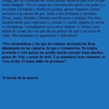
Luego, por su condición de civiles judíos, tuvieron que vivir lo que
nadie imaginó. “En el campo de concentración perdí a mi padre y a
mi madre (Abraham y Rebecca) porque apenas llegamos fueron
enviados a la cámara de gas. Junto a mis hermanas y hermano
(Rosa, Juana, Matilde y Moshe) nos llevaron a trabajar. Nos iban
desahuciando para reducirnos a cenizas y cuando alguien no servía
lo eliminaban. Trabajábamos en la nieve durante 12 horas y nos
daban de comer una vez por día un pedazo de pan o un tazón de
caldo. Mis hermanas no aguantaron y fallecieron”.
“Nos desnudaban y los que no estaban sirviendo los iban
eliminando en las cámaras de gas o crematorios. Yo estaba
jovencito y esto quizás me ayudó mucho porque tenía muchas
ganas de vivir, a pesar de todo. Las matanzas eran comunes, se
vivía al día. Éramos miles de personas”.
Al borde de la muerte