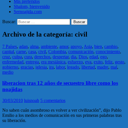
Mis preferidos
Shalom, bienvenido
Sernoajida.com
Buscar:
Archivo de la categoría: civil
7 Países
,
adan
,
alma
,
ambiente
,
amor
,
apoyo
,
Asia
,
bien
,
cambio
,
capital
,
carne
,
casa
,
civil
,
Colombia
,
comunicación
,
conocimiento
,
cruz
,
culpa
,
cura
,
derechos
,
despertar
,
dia
,
Dios
,
edad
,
ego
,
enfermedad
,
entrega
,
era mesiánica
,
esfuerzo
,
eva
,
exito
,
feliz
,
gesto
,
gobierno
,
gracias
,
iglesia
,
ira
,
labor
,
legado
,
libertad
,
madre
,
mal
,
medio
liberacion tras 12 años de secuestro libre como los
noajidas
30/03/2010
luisnoah
5 comentarios
No saben cuán asombroso es volver a ver civilización”, dijo Pablo
Emilio a los medios de comunicación en sus primeras palabras tras
su liberación.