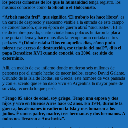
los peores crímenes de los que la humanidad
tenga registro, los
mismos conocidos como
la Shoah o el Holocausto
.
“Arbeit macht frei”, que significa ‘El trabajo los hace libres’
, es
un cartel de desprecio y sarcasmo visible a la entrada de este campo
de concentración, que en época de guerra abrió “sucursales”. El 18
de diciembre pasado, cuatro ciudadanos polacos hurtaron la placa
que porta el lema y hace unos días la recuperaron cortada en tres
pedazos.
“¿Dónde estaba Dios en aquellos días, cómo pudo
tolerar ese exceso de destrucción, ese triunfo del mal?”, dijo el
papa Benedicto XVI cuando conoció, en 2006, ese sitio de
exterminio.
Allí, en medio de ese infierno donde murieron seis millones de
personas por el simple hecho de nacer judíos, estuvo David Galante.
Oriundo de la Isla de Rodas, en Grecia, este hombre de voz pausada
y con el acento que le ha dado vivir en Argentina la mayor parte de
su vida, recuerda lo que pasó.
“Tengo 85 años de edad, soy griego. Tengo una esposa y dos
hijos y vivo en Buenos Aires hace 62 años. En 1944, durante la
guerra, los alemanes invadieron la Isla y nos tomaron a los
judíos. Éramos padre, madre, tres hermanas y dos hermanos. A
todos nos llevaron a Auschwitz”.