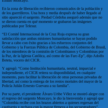
Emilio Moncayo.
En la zona de liberación recibieron comunicados de la población y
de los guerrilleros. Una hora y media después de haber llegado al
sitio apareció el sargento. Piedad Córdoba aseguró además que no
se dieron cuenta en qué momento se grabaron las imágenes
publicadas por Telesur.
“El Comité Internacional de la Cruz Roja expresa su gran
satisfacción que ambas misiones humanitarias se hayan podido
llevar a cabo con éxito gracias a los esfuerzos conjuntos del
Gobierno y la Fuerzas Pública de Colombia, del Gobierno de Brasil,
de los miembros de la comisión de Colombianos y Colombinas por
la Paz, de la Iglesia Católica, así como de las Farc-Ep”, dijo Adolfo
Beteta, vocero del CICR.
Y agregó: “Como Institución humanitaria, neutral, imparcial e
independiente, el CICR reitera su disponibilidad, en cualquier
momento, para facilitar la liberación de otras personas privadas de
libertad, así como la entrega de los restos mortales del mayor de la
Policía Julián Ernesto Guevara a su familia”.
Por su parte, el presidente Álvaro Uribe Vélez se mostró alegre con
el regreso del sargento Moncayo, le dio la bienvenida y agregó que
“Colombia recibe con los brazos abiertos a quienes regresan del
cautiverio y rechaza con la mayor firmeza a los secuestradores”.