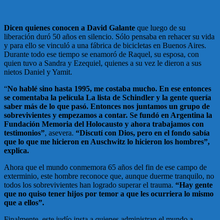
Dicen quienes conocen a David Galante
que luego de su
liberación duró 50 años en silencio. Sólo pensaba en rehacer su vida
y para ello se vinculó a una fábrica de bicicletas en Buenos Aires.
Durante todo ese tiempo se enamoró de Raquel, su esposa, con
quien tuvo a Sandra y Ezequiel, quienes a su vez le dieron a sus
nietos Daniel y Yamit.
“
No hablé sino hasta 1995, me costaba mucho. En ese entonces
se comentaba la película La lista de Schindler y la gente quería
saber más de lo que pasó. Entonces nos juntamos un grupo de
sobrevivientes y empezamos a contar. Se fundó en Argentina la
Fundación Memoria del Holocausto y ahora trabajamos con
testimonios”
, asevera.
“Discutí con Dios, pero en el fondo sabía
que lo que me hicieron en Auschwitz lo hicieron los hombres”,
explica.
Ahora que el mundo conmemora 65 años del fin de ese campo de
exterminio, este hombre reconoce que, aunque duerme tranquilo, no
todos los sobrevivientes han logrado superar el trauma.
“Hay gente
que no quiso tener hijos por temor a que les ocurriera lo mismo
que a ellos”.
Finalmente, este judío insta a quienes administran el mundo a