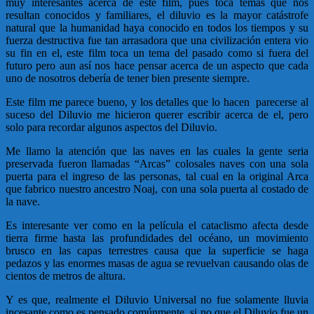
muy interesantes acerca de este film, pues toca temas que nos
resultan conocidos y familiares, el diluvio es la mayor catástrofe
natural que la humanidad haya conocido en todos los tiempos y su
fuerza destructiva fue tan arrasadora que una civilización entera vio
su fin en el, este film toca un tema del pasado como si fuera del
futuro pero aun así nos hace pensar acerca de un aspecto que cada
uno de nosotros debería de tener bien presente siempre.
Este film me parece bueno, y los detalles que lo hacen parecerse al
suceso del Diluvio me hicieron querer escribir acerca de el, pero
solo para recordar algunos aspectos del Diluvio.
Me llamo la atención que las naves en las cuales la gente seria
preservada fueron llamadas “Arcas” colosales naves con una sola
puerta para el ingreso de las personas, tal cual en la original Arca
que fabrico nuestro ancestro Noaj, con una sola puerta al costado de
la nave.
Es interesante ver como en la película el cataclismo afecta desde
tierra firme hasta las profundidades del océano, un movimiento
brusco en las capas terrestres causa que la superficie se haga
pedazos y las enormes masas de agua se revuelvan causando olas de
cientos de metros de altura.
Y es que, realmente el Diluvio Universal no fue solamente lluvia
incesante como es pensado comúnmente, si no que el Diluvio fue un