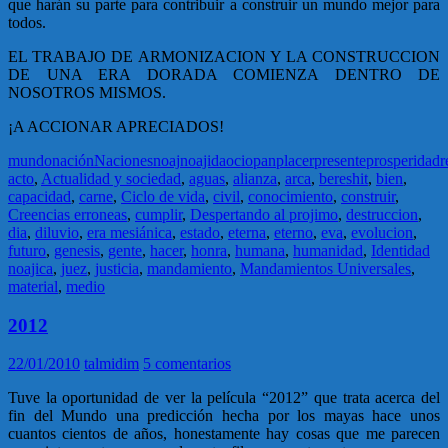
que harán su parte para contribuir a construir un mundo mejor para
todos.
EL TRABAJO DE ARMONIZACION Y LA CONSTRUCCION
DE UNA ERA DORADA COMIENZA DENTRO DE
NOSOTROS MISMOS.
¡A ACCIONAR APRECIADOS!
mundo
nación
Naciones
noaj
noajida
ocio
pan
placer
presente
prosperidad
r
acto
,
Actualidad y sociedad
,
aguas
,
alianza
,
arca
,
bereshit
,
bien
,
capacidad
,
carne
,
Ciclo de vida
,
civil
,
conocimiento
,
construir
,
Creencias erroneas
,
cumplir
,
Despertando al projimo
,
destruccion
,
dia
,
diluvio
,
era mesiánica
,
estado
,
eterna
,
eterno
,
eva
,
evolucion
,
futuro
,
genesis
,
gente
,
hacer
,
honra
,
humana
,
humanidad
,
Identidad
noajica
,
juez
,
justicia
,
mandamiento
,
Mandamientos Universales
,
material
,
medio
2012
22/01/2010
talmidim
5 comentarios
Tuve la oportunidad de ver la película “2012” que trata acerca del
fin del Mundo una predicción hecha por los mayas hace unos
cuantos cientos de años, honestamente hay cosas que me parecen