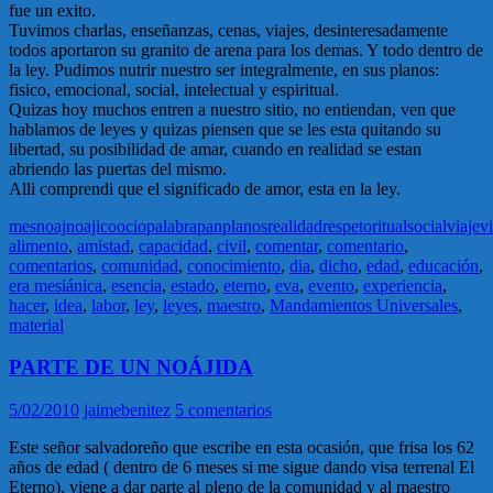
fue un exito.
Tuvimos charlas, enseñanzas, cenas, viajes, desinteresadamente
todos aportaron su granito de arena para los demas. Y todo dentro de
la ley. Pudimos nutrir nuestro ser integralmente, en sus planos:
fisico, emocional, social, intelectual y espiritual.
Quizas hoy muchos entren a nuestro sitio, no entiendan, ven que
hablamos de leyes y quizas piensen que se les esta quitando su
libertad, su posibilidad de amar, cuando en realidad se estan
abriendo las puertas del mismo.
Alli comprendi que el significado de amor, esta en la ley.
mes
noaj
noajico
ocio
palabra
pan
planos
realidad
respeto
ritual
social
viaje
v
alimento
,
amistad
,
capacidad
,
civil
,
comentar
,
comentario
,
comentarios
,
comunidad
,
conocimiento
,
dia
,
dicho
,
edad
,
educación
,
era mesiánica
,
esencia
,
estado
,
eterno
,
eva
,
evento
,
experiencia
,
hacer
,
idea
,
labor
,
ley
,
leyes
,
maestro
,
Mandamientos Universales
,
material
PARTE DE UN NOÁJIDA
5/02/2010
jaimebenitez
5 comentarios
Este señor salvadoreño que escribe en esta ocasión, que frisa los 62
años de edad ( dentro de 6 meses si me sigue dando visa terrenal El
Eterno), viene a dar parte al pleno de la comunidad y al maestro