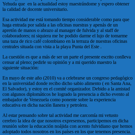
Yehuda que en la actualidad estoy maestrándome y espero obtener
la calidad de docente universitario.
Esa actividad me está tomando tiempo considerable como para que
haga entrada por salida a las oficinas nuestras y apenás de un
apretón de manos o abrazo al manager de fulvida y al staff de
colaboradores; ni siquiera me he podido darme el lujo de tomarme
una taza de rico café colombiano en la terraza de nuestras oficinas
centrales situada con vista a la playa Punta del Este .
La cuestión es que a más de ser un parte el presente escrito conlleva
censar al pleno; pedirle su opinión y a mi querido maestro la
siguiente situación:
En mayo de este año (2010) va a celebrarse un congreso pedagógico
en la universidad donde recibo dicho sabio alimento ( en Santa Ana,
El Salvador), y estoy en el comité organizador. Debido a la amistad
con algunos diplomáticos he logrado la presencia a dicho evento al
embajador de Venezuela como ponente sobre la experiencia
educativa en dicha nación llanera y petrolera.
Al estar pensando sobre tal actividad me carcomía mi vetusto
cerebro la idea de que nosotros expresemos, participemos en dicha
reunión sobre la educación noájida con acento fulvidiano que hemos
adoptado todos nosotros en los países en los que tenemos presencia.