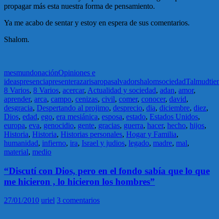
propagar más esta nuestra forma de pensamiento.
Ya me acabo de sentar y estoy en espera de sus comentarios.
Shalom.
mes
mundo
nación
Opiniones e
ideas
presencia
presente
raza
risa
ropa
salvador
shalom
sociedad
Talmud
ti
8 Varios
,
8 Varios
,
acercar
,
Actualidad y sociedad
,
adan
,
amor
,
aprender
,
arca
,
campo
,
cenizas
,
civil
,
comer
,
conocer
,
david
,
desgracia
,
Despertando al projimo
,
desprecio
,
dia
,
diciembre
,
diez
,
Dios
,
edad
,
ego
,
era mesiánica
,
esposa
,
estado
,
Estados Unidos
,
europa
,
eva
,
genocidio
,
gente
,
gracias
,
guerra
,
hacer
,
hecho
,
hijos
,
Historia
,
Historia
,
Historias personales
,
Hogar y Familia
,
humanidad
,
infierno
,
ira
,
Israel y judios
,
legado
,
madre
,
mal
,
material
,
medio
“Discutí con Dios, pero en el fondo sabía que lo que
me hicieron , lo hicieron los hombres”
27/01/2010
uriel
3 comentarios