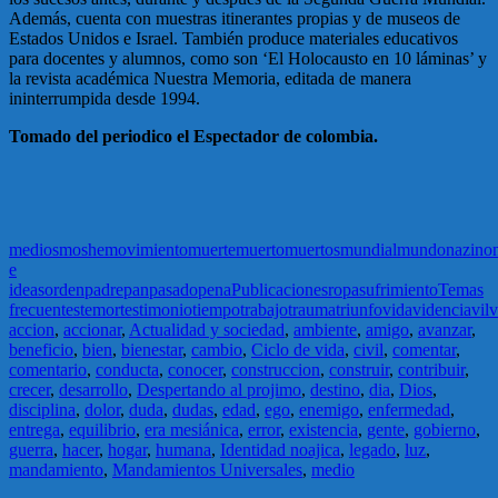
Además, cuenta con muestras itinerantes propias y de museos de
Estados Unidos e Israel. También produce materiales educativos
para docentes y alumnos, como son ‘El Holocausto en 10 láminas’ y
la revista académica Nuestra Memoria, editada de manera
ininterrumpida desde 1994.
Tomado del periodico el Espectador de colombia.
medios
moshe
movimiento
muerte
muerto
muertos
mundial
mundo
nazi
no
e
ideas
orden
padre
pan
pasado
pena
Publicaciones
ropa
sufrimiento
Temas
frecuentes
temor
testimonio
tiempo
trabajo
trauma
triunfo
vida
videncia
vil
v
accion
,
accionar
,
Actualidad y sociedad
,
ambiente
,
amigo
,
avanzar
,
beneficio
,
bien
,
bienestar
,
cambio
,
Ciclo de vida
,
civil
,
comentar
,
comentario
,
conducta
,
conocer
,
construccion
,
construir
,
contribuir
,
crecer
,
desarrollo
,
Despertando al projimo
,
destino
,
dia
,
Dios
,
disciplina
,
dolor
,
duda
,
dudas
,
edad
,
ego
,
enemigo
,
enfermedad
,
entrega
,
equilibrio
,
era mesiánica
,
error
,
existencia
,
gente
,
gobierno
,
guerra
,
hacer
,
hogar
,
humana
,
Identidad noajica
,
legado
,
luz
,
mandamiento
,
Mandamientos Universales
,
medio