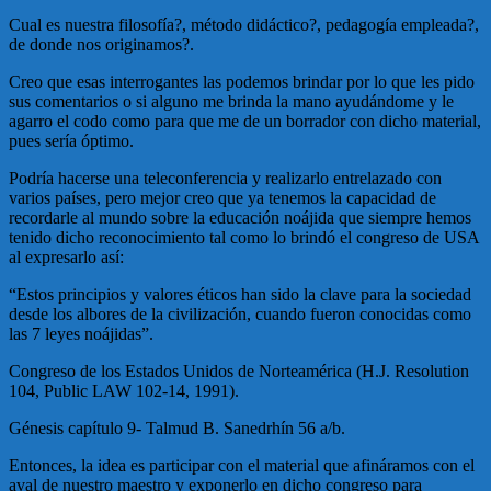
Cual es nuestra filosofía?, método didáctico?, pedagogía empleada?,
de donde nos originamos?.
Creo que esas interrogantes las podemos brindar por lo que les pido
sus comentarios o si alguno me brinda la mano ayudándome y le
agarro el codo como para que me de un borrador con dicho material,
pues sería óptimo.
Podría hacerse una teleconferencia y realizarlo entrelazado con
varios países, pero mejor creo que ya tenemos la capacidad de
recordarle al mundo sobre la educación noájida que siempre hemos
tenido dicho reconocimiento tal como lo brindó el congreso de USA
al expresarlo así:
“Estos principios y valores éticos han sido la clave para la sociedad
desde los albores de la civilización, cuando fueron conocidas como
las 7 leyes noájidas”.
Congreso de los Estados Unidos de Norteamérica (H.J. Resolution
104, Public LAW 102-14, 1991).
Génesis capítulo 9- Talmud B. Sanedrhín 56 a/b.
Entonces, la idea es participar con el material que afináramos con el
aval de nuestro maestro y exponerlo en dicho congreso para