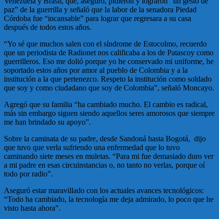
Venezuela y Brasil, que, aseguró, pidieron y lograron “un gesto de
paz” de la guerrilla y señaló que la labor de la senadora Piedad
Córdoba fue “incansable” para lograr que regresara a su casa
después de todos estos años.
“Yo sé que muchos salen con el síndrome de Estocolmo, recuerdo
que un periodista de Radionet nos calificaba a los de Patascoy como
guerrilleros. Eso me dolió porque yo he conservado mi uniforme, he
soportado estos años por amor al pueblo de Colombia y a la
institución a la que pertenezco. Respeto la institución como soldado
que soy y como ciudadano que soy de Colombia”, señaló Moncayo.
Agregó que su familia “ha cambiado mucho. El cambio es radical,
más sin embargo siguen siendo aquellos seres amorosos que siempre
me han brindado su apoyo”.
Sobre la caminata de su padre, desde Sandoná hasta Bogotá, dijo
que tuvo que verla sufriendo una enfermedad que lo tuvo
caminando siete meses en muletas. “Para mi fue demasiado duro ver
a mi padre en esas circuinstancias o, no tanto no verlas, porque oí
todo por radio”.
Aseguró estar maravillado con los actuales avances tecnológicos:
“Todo ha cambiado, la tecnología me deja admirado, lo poco que he
visto hasta ahora”.