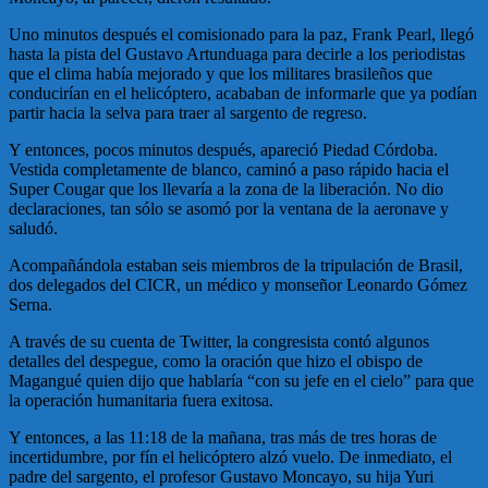
Uno minutos después el comisionado para la paz, Frank Pearl, llegó
hasta la pista del Gustavo Artunduaga para decirle a los periodistas
que el clima había mejorado y que los militares brasileños que
conducirían en el helicóptero, acababan de informarle que ya podían
partir hacia la selva para traer al sargento de regreso.
Y entonces, pocos minutos después, apareció Piedad Córdoba.
Vestida completamente de blanco, caminó a paso rápido hacia el
Super Cougar que los llevaría a la zona de la liberación. No dio
declaraciones, tan sólo se asomó por la ventana de la aeronave y
saludó.
Acompañándola estaban
seis miembros de la tripulación de Brasil,
dos delegados del CICR, un médico y monseñor Leonardo Gómez
Serna.
A través de su cuenta de Twitter, la congresista contó algunos
detalles del despegue, como la oración que hizo el obispo de
Magangué quien dijo que hablaría “con su jefe en el cielo” para que
la operación humanitaria fuera exitosa.
Y entonces, a las 11:18 de la mañana, tras más de tres horas de
incertidumbre, por fín el helicóptero alzó vuelo. De inmediato, el
padre del sargento, el profesor Gustavo Moncayo, su hija Yuri