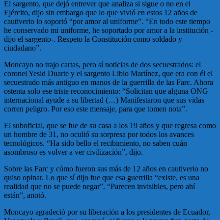
El sargento, que dejó entrever que analiza si sigue o no en el
Ejército, dijo sin embargo que lo que vivió en estos 12 años de
cautiverio lo soportó “por amor al uniforme”. “En todo este tiempo
he conservado mi uniforme, he soportado por amor a la institución -
dijo el sargento-. Respeto la Constitución como soldado y
ciudadano”.
Moncayo no trajo cartas, pero sí noticias de dos secuestrados: el
coronel Yesid Duarte y el sargento Libio Martínez, que era con él el
secuestrado más antiguo en manos de la guerrilla de las Farc. Ahora
ostenta solo ese triste reconocimiento: “Solicitan que alguna ONG
internacional ayude a su libertad (…) Manifestaron que sus vidas
corren peligro. Por eso este mensaje, para que tomen nota”.
El suboficial, que se fue de su casa a los 19 años y que regresa como
un hombre de 31, no ocultó su sorpresa por todos los avances
tecnológicos. “Ha sido bello el recibimiento, no saben cuán
asombroso es volver a ver civilización”, dijo.
Sobre las Farc y cómo fueron sus más de 12 años en cautiverio no
quiso opinar. Lo que sí dijo fue que esa guerrilla “existe, es una
realidad que no se puede negar”. “Parecen invisibles, pero ahí
están”, anotó.
Moncayo agradeció por su liberación a los presidentes de Ecuador,