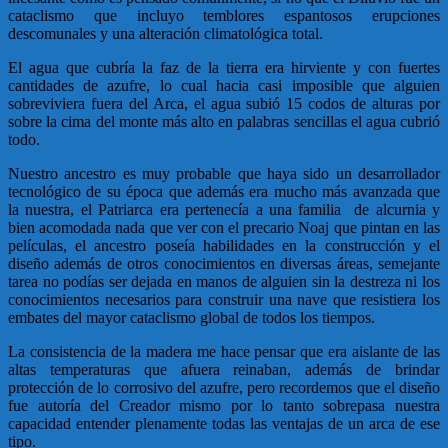
cataclismo que incluyo temblores espantosos erupciones
descomunales y una alteración climatológica total.
El agua que cubría la faz de la tierra era hirviente y con fuertes
cantidades de azufre, lo cual hacia casi imposible que alguien
sobreviviera fuera del Arca, el agua subió 15 codos de alturas por
sobre la cima del monte más alto en palabras sencillas el agua cubrió
todo.
Nuestro ancestro es muy probable que haya sido un desarrollador
tecnológico de su época que además era mucho más avanzada que
la nuestra, el Patriarca era pertenecía a una familia de alcurnia y
bien acomodada nada que ver con el precario Noaj que pintan en las
películas, el ancestro poseía habilidades en la construcción y el
diseño además de otros conocimientos en diversas áreas, semejante
tarea no podías ser dejada en manos de alguien sin la destreza ni los
conocimientos necesarios para construir una nave que resistiera los
embates del mayor cataclismo global de todos los tiempos.
La consistencia de la madera me hace pensar que era aislante de las
altas temperaturas que afuera reinaban, además de brindar
protección de lo corrosivo del azufre, pero recordemos que el diseño
fue autoría del Creador mismo por lo tanto sobrepasa nuestra
capacidad entender plenamente todas las ventajas de un arca de ese
tipo.