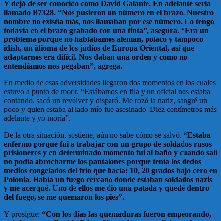
Y dejó de ser conocido como David Galante. En adelante sería
llamado B7328. “Nos pusieron un número en el brazo. Nuestro
nombre no existía más, nos llamaban por ese número. Lo tengo
todavía en el brazo grabado con una tinta”, asegura. “Era un
problema porque no hablábamos alemán, polaco y tampoco
idish, un idioma de los judíos de Europa Oriental, así que
adaptarnos era difícil. Nos daban una orden y como no
entendíamos nos pegaban”, agrega.
En medio de esas adversidades llegaron dos momentos en los cuales
estuvo a punto de morir. “Estábamos en fila y un oficial nos estaba
contando, sacó un revólver y disparó. Me rozó la nariz, sangré un
poco y quien estaba al lado mío fue asesinado. Diez centímetros más
adelante y yo moría”.
De la otra situación, sostiene, aún no sabe cómo se salvó.
“Estaba
enfermo porque fui a trabajar con un grupo de soldados rusos
prisioneros y en determinado momento fui al baño y cuando salí
no podía abrocharme los pantalones porque tenía los dedos
medios congelados del frío que hacía: 10, 20 grados bajo cero en
Polonia. Había un fuego cercano donde estaban soldados nazis
y me acerqué. Uno de ellos me dio una patada y quedé dentro
del fuego, se me quemaron los pies”.
Y prosigue:
“Con los días las quemaduras fueron empeorando,