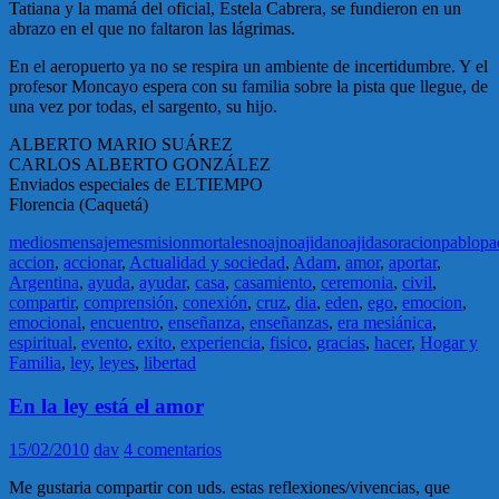
Tatiana y la mamá del oficial, Estela Cabrera, se fundieron en un
abrazo en el que no faltaron las lágrimas.
En el aeropuerto ya no se respira un ambiente de incertidumbre. Y el
profesor Moncayo espera con su familia sobre la pista que llegue, de
una vez por todas, el sargento, su hijo.
ALBERTO MARIO SUÁREZ
CARLOS ALBERTO GONZÁLEZ
Enviados especiales de ELTIEMPO
Florencia (Caquetá)
medios
mensaje
mes
mision
mortales
noaj
noajida
noajidas
oracion
pablo
pa
accion
,
accionar
,
Actualidad y sociedad
,
Adam
,
amor
,
aportar
,
Argentina
,
ayuda
,
ayudar
,
casa
,
casamiento
,
ceremonia
,
civil
,
compartir
,
comprensión
,
conexión
,
cruz
,
dia
,
eden
,
ego
,
emocion
,
emocional
,
encuentro
,
enseñanza
,
enseñanzas
,
era mesiánica
,
espiritual
,
evento
,
exito
,
experiencia
,
fisico
,
gracias
,
hacer
,
Hogar y
Familia
,
ley
,
leyes
,
libertad
En la ley está el amor
15/02/2010
dav
4 comentarios
Me gustaria compartir con uds. estas reflexiones/vivencias, que