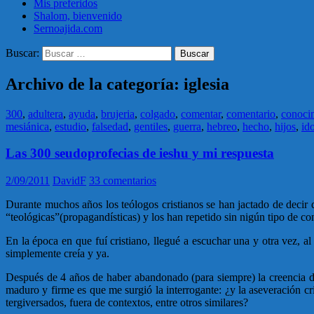
Mis preferidos
Shalom, bienvenido
Sernoajida.com
Buscar:
Archivo de la categoría: iglesia
300
,
adultera
,
ayuda
,
brujeria
,
colgado
,
comentar
,
comentario
,
conoci
mesiánica
,
estudio
,
falsedad
,
gentiles
,
guerra
,
hebreo
,
hecho
,
hijos
,
ido
Las 300 seudoprofecias de ieshu y mi respuesta
2/09/2011
DavidF
33 comentarios
Durante muchos años los teólogos cristianos se han jactado de decir
“teológicas”(propagandísticas) y los han repetido sin nigún tipo de c
En la época en que fuí cristiano, llegué a escuchar una y otra vez, al
simplemente creía y ya.
Después de 4 años de haber abandonado (para siempre) la creencia de
maduro y firme es que me surgió la interrogante: ¿y la aseveración c
tergiversados, fuera de contextos, entre otros similares?