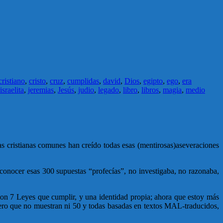
cristiano
,
cristo
,
cruz
,
cumplidas
,
david
,
Dios
,
egipto
,
ego
,
era
israelita
,
jeremias
,
Jesús
,
judio
,
legado
,
libro
,
libros
,
magia
,
medio
s cristianas comunes han creído todas esas (mentirosas)aseveraciones
in conocer esas 300 supuestas “profecías”, no investigaba, no razonaba,
con 7 Leyes que cumplir, y una identidad propia; ahora que estoy más
 pero que no muestran ni 50 y todas basadas en textos MAL-traducidos,