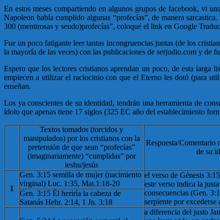
En estos meses compartiendo en algunos grupos de facebook, vi una 
Napoleon había cumplido algunas “profecías”, de manera sarcastica. A
300 (mentirosas y seudo)profecías”, coloqué el link en Google Traducto
Fue un poco fatigante leer tantas incongruencias juntas (de los cristi
la mayoría de las veces) con las publicaciones de serjudio.com y de f
Espero que los lectores cristianos aprendan un poco, de esta larga l
empiecen a utilizar el raciocinio con que el Eterno les dotó (para u
enseñan.
Los ya conscientes de su identidad, tendrán una herramienta de consu
ídolo que apenas tiene 17 siglos (325 EC año del establecimiento forma
Textos tomados (torcidos y
manipulados) por los cristianos con la
Respuesta/Comentario d
pretensión de que sean “profecías”
de su i
(imaginariamente) “cumplidas” por
ieshu/jesús
Gen. 3:15 semilla de mujer (nacimiento
el verso de Génesis 3:1
virginal) Luc. 1:35, Mat.1:18-20
este verso indica la justa
1
consecuencias (Gen. 3:14
Gen. 3:15 Él heriría la cabeza de
serpiente por excederse 
Satanás Hebr. 2:14, 1 Jn. 3:18
a diferencia del justo Jan