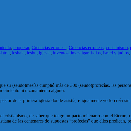
miento
,
cooperar
,
Creencias erroneas
,
Creencias erroneas
,
cristianismo
,
latria
,
ieshaia
,
ieshu
,
iglesia
,
inventos
,
investigar
,
isaias
,
Israel y judios
,
 que su (seudo)mesías cumplió más de 300 (seudo)profecías, las persona
onocimiento ni razonamiento alguno.
 pastor de la primera iglesia donde asistía, e igualmente yo lo creía s
l cristianismo, de saber que tengo un pacto milenario con el Eterno, 
ristiana de las centenares de supuestas “profecías” que ellos predican,