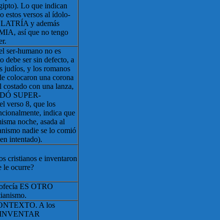
gipto). Lo que indican
o estos versos al ídolo-
DOLATRÍA y además
, así que no tengo
r.
 el ser-humano no es
o debe ser sin defecto, a
os judíos, y los romanos
 le colocaron una corona
el costado con una lanza,
UEDÓ SUPER-
verso 8, que los
encionalmente, indica que
misma noche, asada al
tianismo nadie se lo comió
en intentado).
os cristianos e inventaron
e le ocurre?
profecía ES OTRO
ianismo.
ONTEXTO. A los
DE INVENTAR