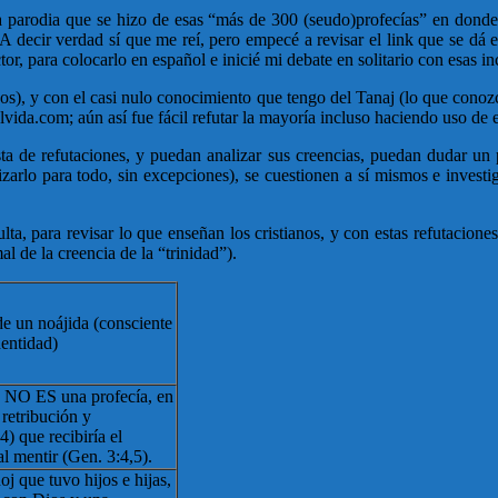
parodia que se hizo de esas “más de 300 (seudo)profecías” en donde se
 decir verdad sí que me reí, pero empecé a revisar el link que se dá e
r, para colocarlo en español e inicié mi debate en solitario con esas in
anos), y con el casi nulo conocimiento que tengo del Tanaj (lo que conozc
ulvida.com; aún así fue fácil refutar la mayoría incluso haciendo uso 
ista de refutaciones, y puedan analizar sus creencias, puedan dudar un 
tilizarlo para todo, sin excepciones), se cuestionen a sí mismos e inve
lta, para revisar lo que enseñan los cristianos, y con estas refutacion
l de la creencia de la “trinidad”).
e un noájida (consciente
dentidad)
5 NO ES una profecía, en
 retribución y
) que recibiría el
al mentir (Gen. 3:4,5).
oj que tuvo hijos e hijas,