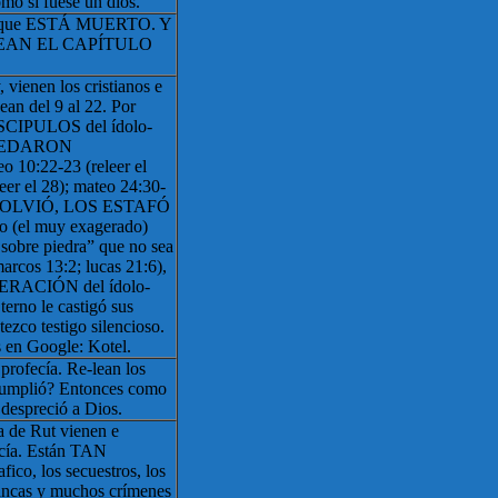
omo si fuese un dios.
orque ESTÁ MUERTO. Y
so LEAN EL CAPÍTULO
vienen los cristianos e
ean del 9 al 22. Por
CIPULOS del ídolo-
 QUEDARON
0:22-23 (releer el
eer el 28); mateo 24:30-
NO VOLVIÓ, LOS ESTAFÓ
 (el muy exagerado)
 sobre piedra” que no sea
arcos 13:2; lucas 21:6),
RACIÓN del ídolo-
terno le castigó sus
tezco testigo silencioso.
 en Google: Kotel.
profecía. Re-lean los
 cumplió? Entonces como
 despreció a Dios.
ra de Rut vienen e
ecía. Están TAN
fico, los secuestros, los
blancas y muchos crímenes