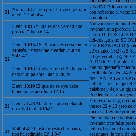
ídolo-del-cristianismo c
y NUNCA lo verán p
Num. 24:17 Tiempo: “Lo veré, pero no
21
con referente al ver
ahora.” Gal. 4:4
completo.
Nuevamente de una Ley, 
Deut. 18:15 “Esta es una verdad que
inventan una profecía. L
profeta.” Juan 6:14
cierto TODOS LOS DIS
del-cristianismo SE
Deut. 18:15-16 “Si ustedes creyeran en
ESPERÁNDOLO (mateo 1
Moisés, ustedes me creerían .” Juan
23); mateo 16:27-28 (rel
5:45-47
34 (releer el 34)), 
22
A TODOS. También dijo
que no quedaría “piedra
Deut. 18:18 Enviado por el Padre para
derribada (mateo 24:2; m
hablar su palabra Juan 8:28,29
fue TANTA LA EXAGE
del-cristianismo que el E
Deut. 18:19 El que no se oye debe
palabras y dejó un gigan
tener su pecado Juan 12:15
Pueden buscar imagenes
Esto es una Ley, no una 
Deut. 21:23 Maldito el que cuelga de
23
versos 22 y 23 ¿eso se
un árbol Gal. 3:10-13
dice esa Ley fue porque
De un relato de la histo
inventan otra falsa prof
Ruth 4:4-9 Cristo, nuestro hermano,
redimidos que el narcotra
24
nos ha redimido Ef. 1:3-7
asesinatos, la trata de 