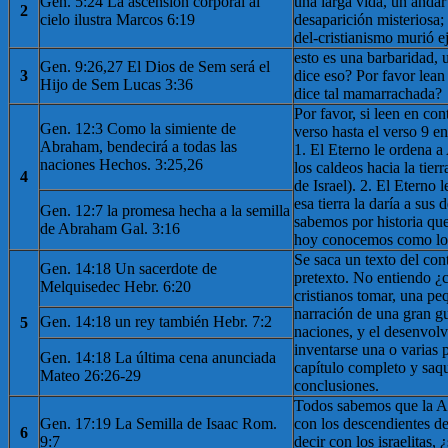
Gen. 5:24 La ascensión corporal al
una larga vida, un anda
2
cielo ilustra Marcos 6:19
desaparición misteriosa;
del-cristianismo murió 
esto es una barbaridad, 
Gen. 9:26,27 El Dios de Sem será el
3
dice eso? Por favor lean
Hijo de Sem Lucas 3:36
dice tal mamarrachada?
Por favor, si leen en con
Gen. 12:3 Como la simiente de
verso hasta el verso 9 en
Abraham, bendecirá a todas las
1. El Eterno le ordena a
naciones Hechos. 3:25,26
los caldeos hacia la tier
4
de Israel). 2. El Eterno
esa tierra la daría a sus
Gen. 12:7 la promesa hecha a la semilla
sabemos por historia que 
de Abraham Gal. 3:16
hoy conocemos como los
Se saca un texto del con
Gen. 14:18 Un sacerdote de
pretexto. No entiendo 
Melquisedec Hebr. 6:20
cristianos tomar, una pe
narración de una gran gu
Gen. 14:18 un rey también Hebr. 7:2
5
naciones, y el desenvol
inventarse una o varias 
Gen. 14:18 La última cena anunciada
capítulo completo y saq
Mateo 26:26-29
conclusiones.
Todos sabemos que la Al
Gen. 17:19 La Semilla de Isaac Rom.
con los descendientes de
6
9:7
decir con los israelitas, 