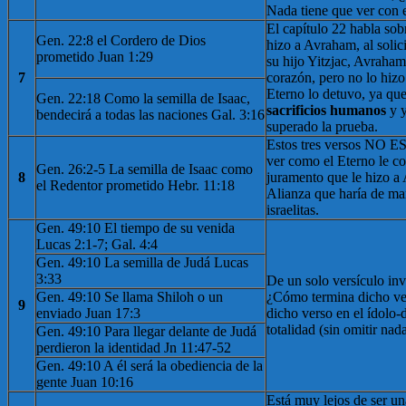
Nada tiene que ver con e
El capítulo 22 habla sob
Gen. 22:8 el Cordero de Dios
hizo a Avraham, al solici
prometido Juan 1:29
su hijo Yitzjac, Avraham 
7
corazón, pero no lo hizo
Eterno lo detuvo, ya qu
Gen. 22:18 Como la semilla de Isaac,
sacrificios humanos
y 
bendecirá a todas las naciones Gal. 3:16
superado la prueba.
Estos tres versos NO E
ver como el Eterno le co
Gen. 26:2-5 La semilla de Isaac como
8
juramento que le hizo a
el Redentor prometido Hebr. 11:18
Alianza que haría de ma
israelitas.
Gen. 49:10 El tiempo de su venida
Lucas 2:1-7; Gal. 4:4
Gen. 49:10 La semilla de Judá Lucas
3:33
De un solo versículo inv
Gen. 49:10 Se llama Shiloh o un
¿Cómo termina dicho ve
9
enviado Juan 17:3
dicho verso en el ídolo-
totalidad (sin omitir na
Gen. 49:10 Para llegar delante de Judá
perdieron la identidad Jn 11:47-52
Gen. 49:10 A él será la obediencia de la
gente Juan 10:16
Está muy lejos de ser una