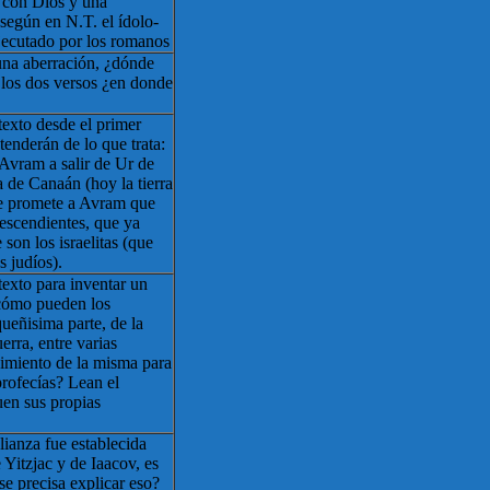
r con Dios y una
 según en N.T. el ídolo-
ejecutado por los romanos
una aberración, ¿dónde
 los dos versos ¿en donde
texto desde el primer
tenderán de lo que trata:
 Avram a salir de Ur de
ra de Canaán (hoy la tierra
 le promete a Avram que
 descendientes, que ya
son los israelitas (que
 judíos).
texto para inventar un
¿cómo pueden los
queñisima parte, de la
erra, entre varias
vimiento de la misma para
profecías? Lean el
uen sus propias
ianza fue establecida
 Yitzjac y de Iaacov, es
¿se precisa explicar eso?