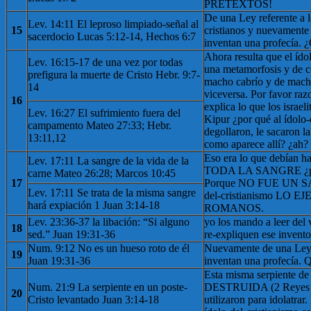
PRETEXTOS!
De una Ley referente a l
Lev. 14:11 El leproso limpiado-señal al
15
cristianos y nuevamente 
sacerdocio Lucas 5:12-14, Hechos 6:7
inventan una profecía. 
Ahora resulta que el ído
Lev. 16:15-17 de una vez por todas
una metamorfosis y de c
prefigura la muerte de Cristo Hebr. 9:7-
macho cabrío y de macho
14
viceversa. Por favor raz
16
explica lo que los israe
Lev. 16:27 El sufrimiento fuera del
Kipur ¿por qué al ídolo-
campamento Mateo 27:33; Hebr.
degollaron, le sacaron l
13:11,12
como aparece allí? ¿ah?
Eso era lo que debían
Lev. 17:11 La sangre de la vida de la
TODA LA SANGRE ¿por
carne Mateo 26:28; Marcos 10:45
17
Porque NO FUE UN SAC
Lev. 17:11 Se trata de la misma sangre
del-cristianismo LO
hará expiación 1 Juan 3:14-18
ROMANOS.
Lev. 23:36-37 la libación: “Si alguno
yo los mando a leer del 
18
sed.” Juan 19:31-36
re-expliquen ese invento
Num. 9:12 No es un hueso roto de él
Nuevamente de una Ley, 
19
Juan 19:31-36
inventan una profecía. 
Esta misma serpiente d
Num. 21:9 La serpiente en un poste-
DESTRUIDA (2 Reyes 1
20
Cristo levantado Juan 3:14-18
utilizaron para idolatrar.