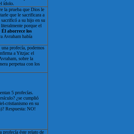
l ídolo.
re la prueba que Dios le
tarle que le sacrificara a
sacrificó a su hijo en su
 literalmente porque el
e
Él aborrece los
ya Avraham había
S una profecía, podemos
nfirma a Yitzjac el
 Avraham, sobre la
nera perpetua con los
entan 5 profecías.
rsículo? ¿se cumplió
del-cristianismo en su
da)? Respuesta: NO!
 profecía éste relato de