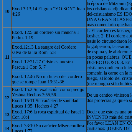
la época de Mitzraim (E
Exod.3:13,14 El gran “YO SOY” Juan
los cristianos adjudicand
10
4:26
del-cristianismo ES I
UNA GRAN BLASFEMIA
más comentario que hace
1. El cordero es kosher,
Exod. 12:5 un cordero sin mancha 1
kosher. 2. El cordero apt
Pedro. 1:19
jesús lo circuncidaron l
lo golpearon, laceraron,
Exod.12:13 La sangre del Cordero
de espina y le abrieron 
salva de la ira Rom. 5:8
11
en pocas palabras, Q
Exod. 12:21-27 Cristo es nuestra
DEFECTUOSO. 3. En el 
Pascua 1 Cor. 5, 7
cristianos omitieron int
comerán la carne en la 
Exod. 12:46 No un hueso del cordero
fuego, al ídolo-del-cris
que se rompe Juan 19:31-36
(me repugna si lo hubies
Exod. 15:2 Su exaltación como predijo
Yeshua Hechos 7:55,56
De un cantico vinieron l
12
dos profecías ¿a quién s
Exod. 15:11 Su carácter de santidad
Lucas 1:35, Hechos 4:27
Exod. 17:6 la roca espiritual de Israel 1
Decir que esto es una 
13
Cor. 10:4
INVENTO más del crist
Por favor LEAN EN C
Exod. 33:19 Su carácter Misericordioso
14
cristianos: ¡DEJEN 
Lucas 1:72