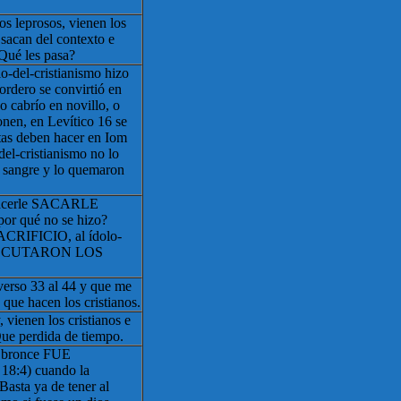
os leprosos, vienen los
sacan del contexto e
¿Qué les pasa?
lo-del-cristianismo hizo
ordero se convirtió en
 cabrío en novillo, o
onen, en Levítico 16 se
litas deben hacer en Iom
del-cristianismo no lo
a sangre y lo quemaron
 hacerle SACARLE
 qué no se hizo?
RIFICIO, al ídolo-
 EJECUTARON LOS
verso 33 al 44 y que me
 que hacen los cristianos.
vienen los cristianos e
Que perdida de tiempo.
e bronce FUE
8:4) cuando la
 Basta ya de tener al