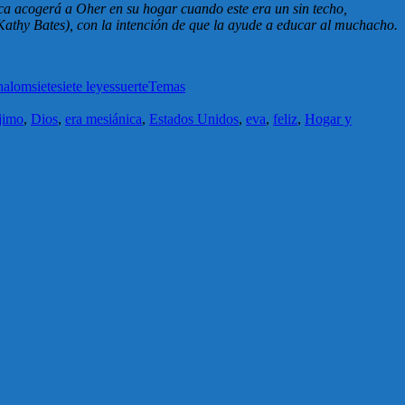
ica acogerá a Oher en su hogar cuando este era un sin techo,
(Kathy Bates), con la intención de que la ayude a educar al muchacho.
halom
siete
siete leyes
suerte
Temas
jimo
,
Dios
,
era mesiánica
,
Estados Unidos
,
eva
,
feliz
,
Hogar y