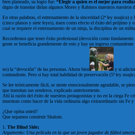
bien planeado, su logro fue:
“Elegir a quien es el mejor para realiz
digno de transitar dirían algunos Mores y Rabinos maestros nuestros de
En otras palabras, el entrenamiento de la sinceridad (2ª ley noajica) y
(cinco planos y siete leyes), traen como efecto el éxito del prójim
cual se requiere el entrenamiento de un ninja, la disciplina de un milit
Recordemos que tener éxito profesional (devoción como fundamento de 
gente se beneficia grandemente de esto y hay un ingreso contundente 
no) la “devoción” de las personas. Ahora bien
y si adicio
contundente. Pero si hay total habilidad de preservación (5ª ley noaji
Se lee teóricamente fácil, se siente emocionalmente agradable, se piens
que transitan sus senderos, explicado anteriormente.
Ahí la razón del éxito de nuestros protagonistas y no en la ciega Fe c
muestran como hacer de la vida ordinaria algo extraordinario sin Fe y
¿Que opina usted?
Que sepamos construir Shalom.
1.
The Blind Side;
Argumento: Una película en la que un joven jugador de fútbol ameri