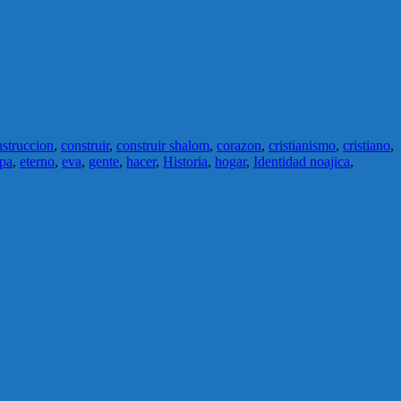
struccion
,
construir
,
construir shalom
,
corazon
,
cristianismo
,
cristiano
,
apa
,
eterno
,
eva
,
gente
,
hacer
,
Historia
,
hogar
,
Identidad noajica
,