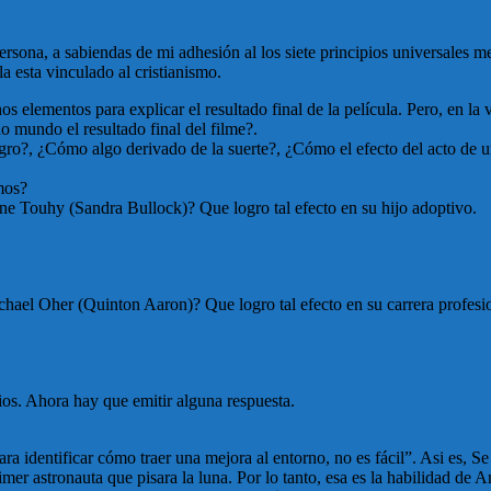
rsona, a sabiendas de mi adhesión al los siete principios universales m
la esta vinculado al cristianismo.
 elementos para explicar el resultado final de la película. Pero, en la 
 mundo el resultado final del filme?.
agro?, ¿Cómo algo derivado de la suerte?, ¿Cómo el efecto del acto de 
mos?
ne Touhy (Sandra Bullock)? Que logro tal efecto en su hijo adoptivo.
hael Oher (Quinton Aaron)? Que logro tal efecto en su carrera profesi
os. Ahora hay que emitir alguna respuesta.
a identificar cómo traer una mejora al entorno, no es fácil”. Asi es, Se
rimer astronauta que pisara la luna. Por lo tanto, esa es la habilidad d