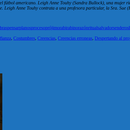
 del fútbol americano. Leigh Anne Touhy (Sandra Bullock), una mujer r
e. Leigh Anne Touhy contrata a una profesora particular, la Sra. Sue 
bras
pensar
planos
proceso
prójimo
rabi
rabino
razón
ritual
salvador
sendero
s
fianza
,
Costumbres
,
Creencias
,
Creencias erroneas
,
Despertando al pro