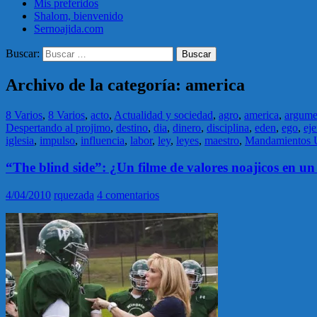
Mis preferidos
Shalom, bienvenido
Sernoajida.com
Buscar:
Archivo de la categoría: america
8 Varios
,
8 Varios
,
acto
,
Actualidad y sociedad
,
agro
,
america
,
argume
Despertando al projimo
,
destino
,
dia
,
dinero
,
disciplina
,
eden
,
ego
,
ej
iglesia
,
impulso
,
influencia
,
labor
,
ley
,
leyes
,
maestro
,
Mandamientos U
“The blind side”: ¿Un filme de valores noajicos en un 
4/04/2010
rquezada
4 comentarios