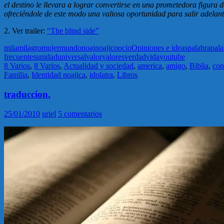
el destino le llevara a lograr convertirse en una prometedora figura
ofreciéndole de este modo una valiosa oportunidad para salir adelant
2. Ver trailer:
“The blind side”
mila
milagro
mujer
mundo
noaj
noajico
ocio
Opiniones e ideas
palabra
pala
frecuentes
unidad
universal
valor
valores
verdad
vida
youtube
8 Varios
,
8 Varios
,
Actualidad y sociedad
,
america
,
amigo
,
Biblia
,
con
Familia
,
Identidad noajica
,
idolatra
,
Libros
traduccion.
25/01/2010
uriel
5 comentarios