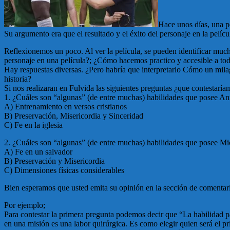
Hace unos días, una pe
Su argumento era que el resultado y el éxito del personaje en la pelícu
Reflexionemos un poco. Al ver la película, se pueden identificar muchos
personaje en una película?; ¿Cómo hacemos practico y accesible a todo
Hay respuestas diversas. ¿Pero habría que interpretarlo Cómo un mil
historia?
Si nos realizaran en Fulvida las siguientes preguntas ¿que contestaría
1. ¿Cuáles son “algunas” (de entre muchas) habilidades que posee An
A) Entrenamiento en versos cristianos
B) Preservación, Misericordia y Sinceridad
C) Fe en la iglesia
2. ¿Cuáles son “algunas” (de entre muchas) habilidades que posee Mic
A) Fe en un salvador
B) Preservación y Misericordia
C) Dimensiones físicas considerables
Bien esperamos que usted emita su opinión en la sección de comentari
Por ejemplo;
Para contestar la primera pregunta podemos decir que “La habilidad par
en una misión es una labor quirúrgica. Es como elegir quien será el p