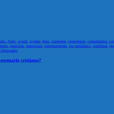
nto
,
Artes
,
ayuda
,
ayudar
,
bien
,
comentar
,
comentario
,
comentarios
,
con
emplo
,
emocion
,
emocional
,
entrenamiento
,
era mesiánica
,
espiritual
,
et
niversales
escenario cristiano?