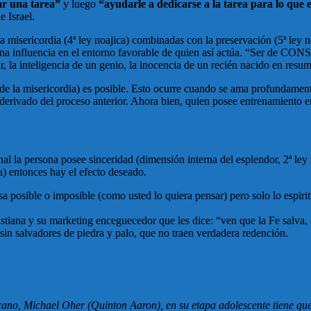
ar una tarea”
y luego
“ayudarle a dedicarse a la tarea para lo que 
 Israel.
 la misericordia (4ª ley noajica) combinadas con la preservación (5ª ley
o y una influencia en el entorno favorable de quien así actúa. “Ser d
ar, la inteligencia de un genio, la inocencia de un recién nacido en resume
la misericordia) es posible. Esto ocurre cuando se ama profundamente 
derivado del proceso anterior. Ahora bien, quien posee entrenamiento e
nal la persona posee sinceridad (dimensión interna del esplendor, 2ª ley
ca) entonces hay el efecto deseado.
a posible o imposible (como usted lo quiera pensar) pero solo lo espirit
ristiana y su marketing enceguecedor que les dice: “ven que la Fe salva,
 sin salvadores de piedra y palo, que no traen verdadera redención.
cano, Michael Oher (Quinton Aaron), en su etapa adolescente tiene qu