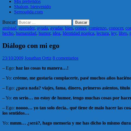
Mis preferidos
Shalom, bienvenido
Sernoajida.com
Buscar:
amistad
,
aprender
,
ayuda
,
ayudar
,
bien
,
comer
,
comienzo
,
conocer
,
co
hecho
,
humanidad
,
humor
,
idea
,
Identidad noajica
,
lectura
,
ley
,
libro
,
Diálogo con mi ego
23/10/2009
Jonathan Ortiz
8 comentarios
– Ego:
haz las cosas tu manera…!
– Yo:
créeme, me gustaria complacerte, pasé muchos años hacié
– Ego:
¿para nada? viajes, fama, dinero, primeros asientos, títul
– Yo:
en serio… no estoy de humor, tengo muchas cosas por hacer 
– Ego:
noooo… yo tan solo decia.. qué tiene de malo hacer las co
los sentidos…
Yo:
mmm… ¿será?, hago memoria y me has dicho lo mismo durante m