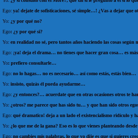
Yo:
¿y si consulto con el Moré?, qué tal si le pregunto a él si lo 
Ego:
ya! dejate de sofisticaciones, sé simple…! ¿Vas a dejar que 
Yo:
¿y por qué no?
Ego
: ¿y por qué si?
Yo:
en realidad no sé, pero tantos años haciendo las cosas según 
Ego: ¡
ya! deja el drama… no tienes que hacer gran cosa… es más…
Yo
: prefiero consultarle…
Ego:
no lo hagas… no es necesario… así como estás, estás bien…
Yo:
insisto, quizás él pueda ayudarme…
Ego:
¿y entonces?… acuerdate que en otras ocasiones otros te ha
Yo:
¿otros? me parece que has sido tu… y que han sido otros eg
Ego:
qué dramatico! deja a un lado el existencialismo ridículo y 
Yo:
¿lo que me de la gana? Eso es lo que vienes planteando desd
Ego:
no cambies mis palabras, lo que yo dije es que si quieres cr