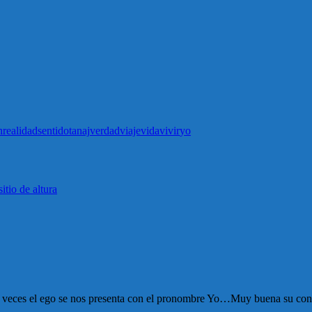
n
realidad
sentido
tanaj
verdad
viaje
vida
vivir
yo
tio de altura
 veces el ego se nos presenta con el pronombre Yo…Muy buena su condu