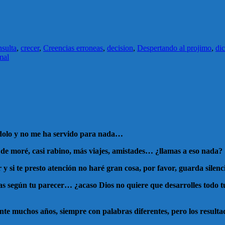
nsulta
,
crecer
,
Creencias erroneas
,
decision
,
Despertando al projimo
,
di
mal
ndolo y no me ha servido para nada…
o de moré, casi rabino, más viajes, amistades… ¿llamas a eso nada?
y si te presto atención no haré gran cosa, por favor, guarda silen
sas según tu parecer… ¿acaso Dios no quiere que desarrolles todo t
uchos años, siempre con palabras diferentes, pero los resultado