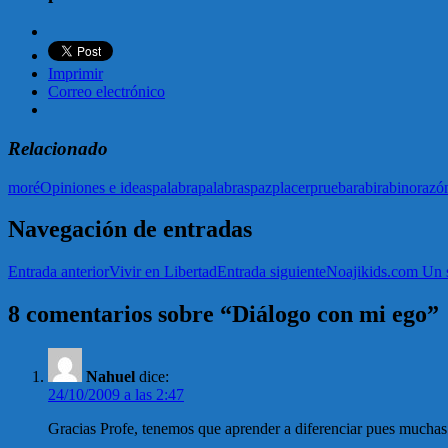
Imprimir
Correo electrónico
Relacionado
moré
Opiniones e ideas
palabra
palabras
paz
placer
prueba
rabi
rabino
razó
Navegación de entradas
Entrada anterior
Vivir en Libertad
Entrada siguiente
Noajikids.com Un si
8 comentarios sobre “Diálogo con mi ego”
Nahuel
dice:
24/10/2009 a las 2:47
Gracias Profe, tenemos que aprender a diferenciar pues muchas