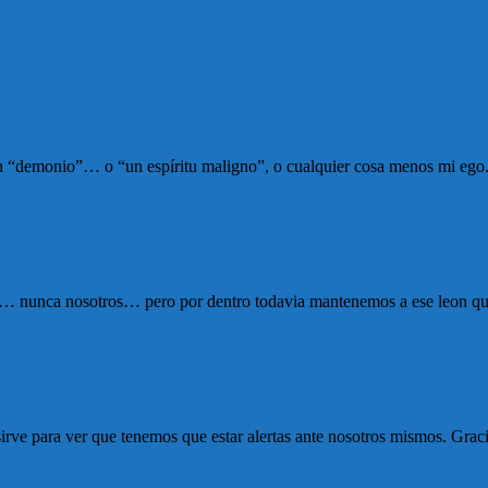
un “demonio”… o “un espíritu maligno”, o cualquier cosa menos mi ego
el… nunca nosotros… pero por dentro todavia mantenemos a ese leon que
sirve para ver que tenemos que estar alertas ante nosotros mismos. Graci