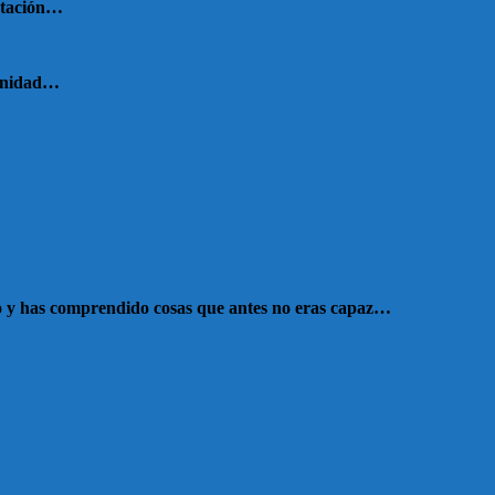
retación…
manidad…
echo y has comprendido cosas que antes no eras capaz…