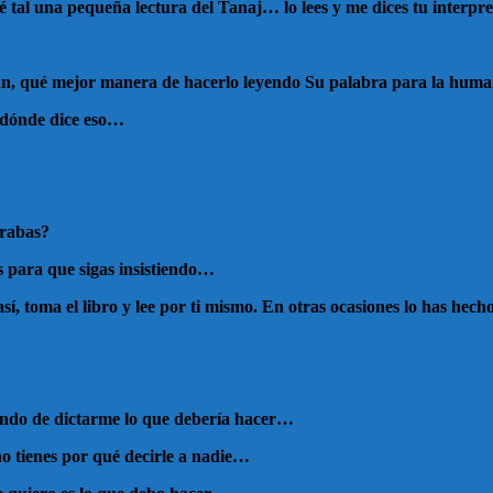
 tal una pequeña lectura del Tanaj… lo lees y me dices tu interp
zcan, qué mejor manera de hacerlo leyendo Su palabra para la hu
 dónde dice eso…
erabas?
s para que sigas insistiendo…
 así, toma el libro y lee por ti mismo. En otras ocasiones lo has h
tando de dictarme lo que debería hacer…
no tienes por qué decirle a nadie…