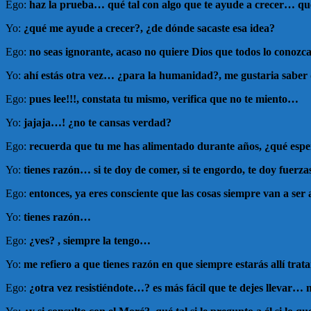
Ego:
haz la prueba… qué tal con algo que te ayude a crecer… qué
Yo:
¿qué me ayude a crecer?, ¿de dónde sacaste esa idea?
Ego:
no seas ignorante, acaso no quiere Dios que todos lo cono
Yo:
ahí estás otra vez… ¿para la humanidad?, me gustaria saber
Ego:
pues lee!!!, constata tu mismo, verifica que no te miento…
Yo:
jajaja…! ¿no te cansas verdad?
Ego:
recuerda que tu me has alimentado durante años, ¿qué esp
Yo:
tienes razón… si te doy de comer, si te engordo, te doy fuerza
Ego:
entonces, ya eres consciente que las cosas siempre van a ser
Yo:
tienes razón…
Ego:
¿ves? , siempre la tengo…
Yo:
me refiero a que tienes razón en que siempre estarás allí tra
Ego:
¿otra vez resistiéndote…? es más fácil que te dejes llevar… 