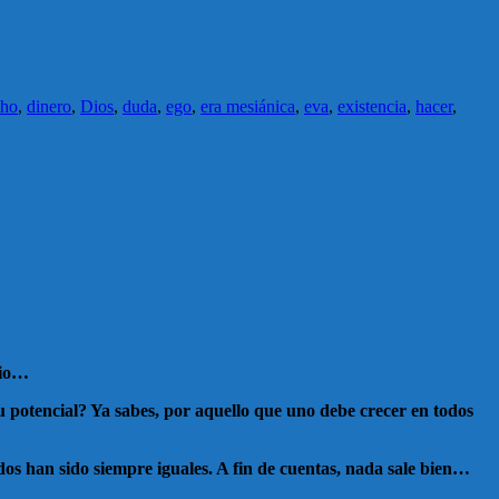
cho
,
dinero
,
Dios
,
duda
,
ego
,
era mesiánica
,
eva
,
existencia
,
hacer
,
cio…
u potencial? Ya sabes, por aquello que uno debe crecer en todos
s han sido siempre iguales. A fin de cuentas, nada sale bien…