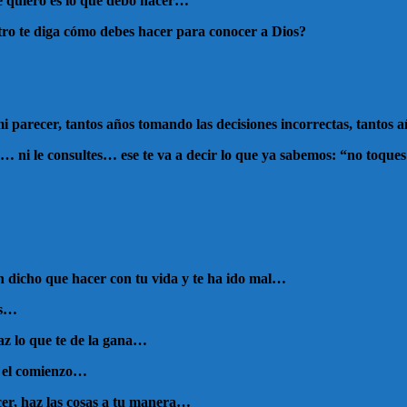
que quiero es lo que debo hacer…
otro te diga cómo debes hacer para conocer a Dios?
mi parecer, tantos años tomando las decisiones incorrectas, tantos
 ni le consultes… ese te va a decir lo que ya sabemos: “no toque
n dicho que hacer con tu vida y te ha ido mal…
os…
haz lo que te de la gana…
e el comienzo…
ecer, haz las cosas a tu manera…