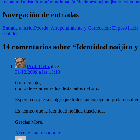
mental
mila
misterio
moré
mundo
nación
Naciones
noaj
noajismo
noajuda
n
Navegación de entradas
Entrada anterior
Pecado, Arrepentimiento y Corrección: El pasó hacia u
sentido.
14 comentarios sobre “Identidad noájica y
Prof. Ortiz
dice:
31/12/2009 a las 13:18
Gran trabajo,
digno de estar entre los destacados del sitio.
Esperemos que sea algo que todos sin excepción podamos diger
Es tiempo que la identidad noájida trascienda.
Gracias Moré.
Accede para responder