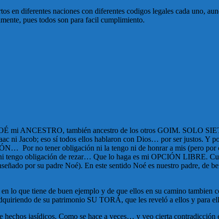
ertos en diferentes naciones con diferentes codigos legales cada uno,
mente, pues todos son para facil cumplimiento.
i ANCESTRO, también ancestro de los otros GOIM. SOLO SIETE: los
ac ni Jacob; eso sí todos ellos hablaron con Dios… por ser justos. Y por
Por no tener obligación ni la tengo ni de honrar a mis (pero por elec
a…, ni tengo obligación de rezar… Que lo haga es mi OPCIÓN LIBRE. C
enseñado por su padre Noé). En este sentido Noé es nuestro padre, de be
o en lo que tiene de buen ejemplo y de que ellos en su camino tambien
dquiriendo de su patrimonio SU TORÁ, que les reveló a ellos y para ello
 de hechos jasídicos. Como se hace a veces… y veo cierta contradicció