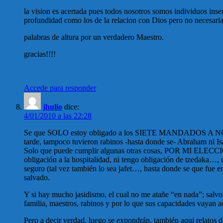
la vision es acertada pues todos nosotros somos individuos ins
profundidad como los de la relacion con Dios pero no necesaria
palabras de altura por un verdadero Maestro.
gracias!!!!
Accede para responder
jhulio
dice:
4/01/2010 a las 22:28
Se que SOLO estoy obligado a los SIETE MANDADOS A NOÉ m
tarde, tampoco tuvieron rabinos -hasta donde se- Abraham ni Isa
Solo que puede cumplir algunas otras cosas, POR MI ELECCIÓN… 
obligación a la hospitalidad, ni tengo obligación de tzedak
seguro (tal vez también lo sea jafet…, hasta donde se que fue 
salvado.
Y si hay mucho jasidismo, el cual no me atañe “en nada”; salv
familia, maestros, rabinos y por lo que sus capacidades vayan a
Pero a decir verdad, luego se expondrán, también aqui relatos