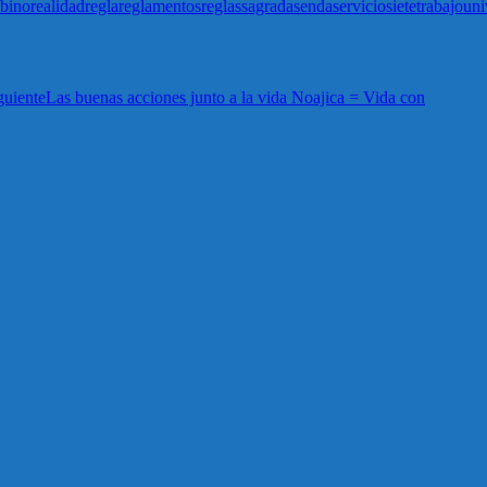
abino
realidad
regla
reglamentos
reglas
sagrada
senda
servicio
siete
trabajo
uni
guiente
Las buenas acciones junto a la vida Noajica = Vida con