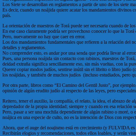
Los Siete se desarrollan en reglamentos a partir de uno de los siete ma
Es decir, cuando un noájida quiere acatar los mandamientos divinos c
país.
La orientación de maestros de Torá puede ser necesaria cuando de los 
En ese caso claramente podría ser provechoso conocer lo que la Torá d
Pero, nuevamente no hay que caer en error.
Los dos mandamientos fundamentales que refieren a la relación del n
detalles y reglamentos.
No comprender esto, es andar por una senda que podría llevar al error
Pues, una persona noájida sin contacto con rabinos, maestros de Tor
deidad extraña significa sencillamente eso, sin más vueltas, con la pur
Querer copiar modos judíos, sentirse inútil sin el librito o libro judí
los noájidas, y también de muchos judíos (incluso estudiados, pero qu
Por otra parte, libros como “El Camino del Gentil Justo”, por ejempl
opinión de algún erudito judío al respecto de las leyes, pero especia
Reitero, tener el auxilio, la compañía, el relato, la idea, el abrazo de
depredador de la propia identidad; siempre y cuando en esa relación se
Pero, pasar a ser una mochila dependiente de algún rabino o moré, o esc
noájica en una especie de culto, no es la intención de Dios con respec
Ahora, que el auge del noajismo está en crecimiento (y FULVIDA es un
Recibirán elogios y recomendaciones, todos ellos loables, y serán vist