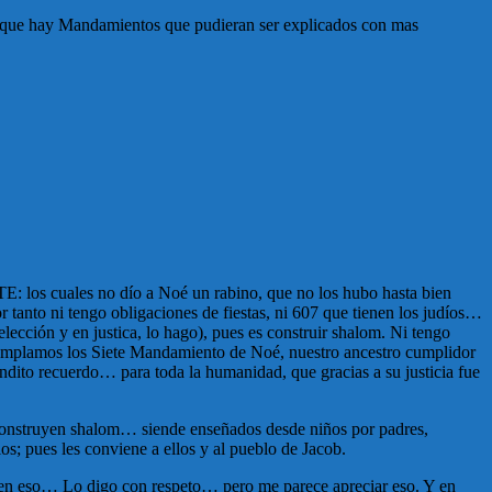
 aunque hay Mandamientos que pudieran ser explicados con mas
 cuales no dío a Noé un rabino, que no los hubo hasta bien
 tanto ni tengo obligaciones de fiestas, ni 607 que tienen los judíos…
ción y en justica, lo hago), pues es construir shalom. Ni tengo
umplamos los Siete Mandamiento de Noé, nuestro ancestro cumplidor
ndito recuerdo… para toda la humanidad, que gracias a su justicia fue
 construyen shalom… siende enseñados desde niños por padres,
s; pues les conviene a ellos y al pueblo de Jacob.
n en eso… Lo digo con respeto… pero me parece apreciar eso. Y en