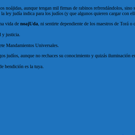
los noájidas, aunque tengan mil firmas de rabinos refrendándolos, sino s
 la ley judía indica para los judíos (y que algunos quieren cargar con el
una vida de
noajUda
, ni sentirte dependiente de los maestros de Torá o 
y justicia.
Siete Mandamientos Universales.
gos judíos, aunque no rechaces su conocimiento y quizás iluminación en
de bendición es la tuya.