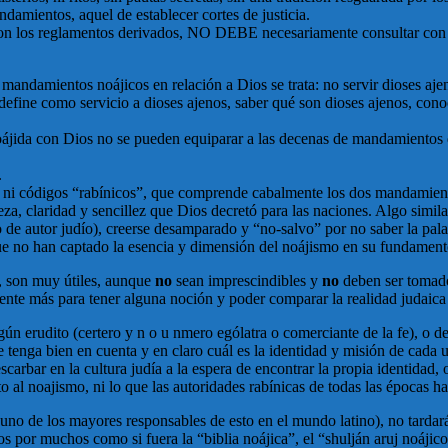
ndamientos, aquel de establecer cortes de justicia.
on los reglamentos derivados, NO DEBE necesariamente consultar con un
mandamientos noájicos en relación a Dios se trata: no servir dioses aje
efine como servicio a dioses ajenos, saber qué son dioses ajenos, conoc
oájida con Dios no se pueden equiparar a las decenas de mandamientos q
.
á, ni códigos “rabínicos”, que comprende cabalmente los dos mandamien
eza, claridad y sencillez que Dios decretó para las naciones. Algo simil
o (o de autor judío), creerse desamparado y “no-salvo” por no saber la pa
e no han captado la esencia y dimensión del noájismo en su fundamento,
o, son muy útiles, aunque
no
sean imprescindibles y
no
deben ser tomados
lmente más para tener alguna noción y poder comparar la realidad judaica
 algún erudito (certero y n o u nmero ególatra o comerciante de la fe), o
 tenga bien en cuenta y en claro cuál es la identidad y misión de cada u
arbar en la cultura judía a la espera de encontrar la propia identidad, o
to al noajismo, ni lo que las autoridades rabínicas de todas las épocas 
o de los mayores responsables de esto en el mundo latino), no tardarán
os por muchos como si fuera la “biblia noájica”, el “shulján aruj noájic