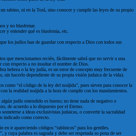
 rabino, ni en la Torá, sino conocer y cumplir las leyes de su propio
nos y no blasfemar.
er y entender qué es blasfemia, etc.
ue los judíos han de guardar con respecto a Dios con todos sus
tos que mencionamos recién, fácilmente sabrá que no servir a una
ar con respecto a no insultar el nombre de Dios.
labra hebrea o la ley judía, es un error de concepto muy frecuente de
 sin hacerlo dependiente de su propia visión judaica de la vida).
 como “el código de la ley del noájida”, pues sirven para conocer la
 con la realidad noájida a la hora de cumplir con los mandamientos.
 de algún judío entendido es bueno; no tiene nada de negativo o
no, de acuerdo a lo dispuesto por el Eterno.
 someterse a ideas exclusivistas judaicas, o convertir la sacralidad
han indicado como correcto.
 en ir apareciendo códigos “rabínicos” para los gentiles.
o”, y cuya palabra es sagrada y debe ser respetada so pena de ser