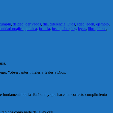
cumplir
,
deidad
,
derivados
,
dia
,
diferencia
,
Dios
,
edad
,
eden
,
ejemplo
,
entidad noajica
,
judaica
,
justicia
,
justo
,
labor
,
ley
,
leyes
,
libro
,
libros
,
ria.
eno, “observantes”, fieles y leales a Dios.
te fundamental de la Torá oral y que hacen al correcto cumplimiento
s rabinos como parte de la ley oral.