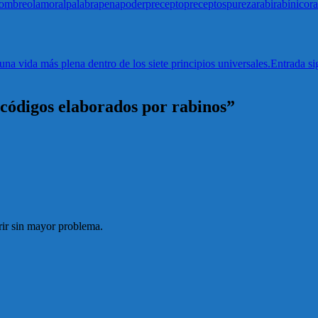
ombre
olam
oral
palabra
pena
poder
precepto
preceptos
pureza
rabi
rabínico
r
na vida más plena dentro de los siete principios universales.
Entrada si
 códigos elaborados por rabinos”
ir sin mayor problema.