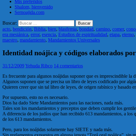
Mis preferidos
Shalom, bienvenido
Sernoajida.com
Buscar:
acto
,
bendición
,
Biblia
,
bien
,
blasfemia
,
bondad
,
camino
,
comer
,
cono
era mesiánica
,
error
,
esencia
,
Estudios de espiritualidad
,
etapa
,
eterno
maestro
,
mandamiento
,
Mandamientos Universales
Identidad noájica y códigos elaborados por
31/12/2009
Yehuda Ribco
14 comentarios
Es frecuente para algunos noájidas suponer que es imprescindible la di
Algunos suponen que se precisa un libro de leyes codificado por algún
Quieren creer que sin tal libro de leyes, de origen rabínico y basado e
Por supuesto, esto no es necesario.
Dios ha dado Siete Mandamientos para las naciones, nada más.
Tales son los mandamientos y preceptos que deben cumplir los gentiles,
A diferencia de los judíos que han recibido 613 mandamientos, a los q
de los 613 mandamientos.
Pero, para los noájidas solamente hay SIETE y nada más.
Sin reglamentos expuestos en alguna ignota “Torá oral noáijca”, sin mist