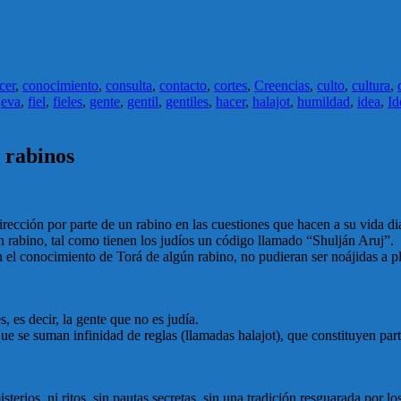
cer
,
conocimiento
,
consulta
,
contacto
,
cortes
,
Creencias
,
culto
,
cultura
,
,
eva
,
fiel
,
fieles
,
gente
,
gentil
,
gentiles
,
hacer
,
halajot
,
humildad
,
idea
,
Id
 rabinos
rección por parte de un rabino en las cuestiones que hacen a su vida dia
 rabino, tal como tienen los judíos un código llamado “Shulján Aruj”.
n el conocimiento de Torá de algún rabino, no pudieran ser noájidas a pl
 es decir, la gente que no es judía.
ue se suman infinidad de reglas (llamadas halajot), que constituyen par
erios, ni ritos, sin pautas secretas, sin una tradición resguarada por lo