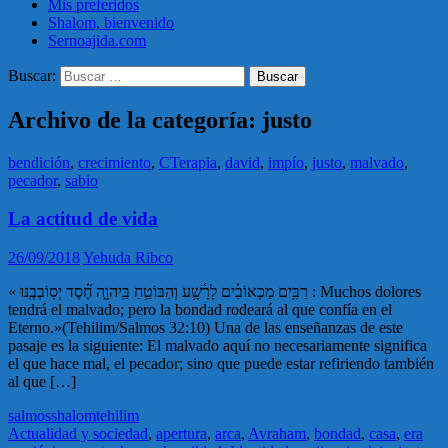
Mis preferidos
Shalom, bienvenido
Sernoajida.com
Buscar:
Archivo de la categoría: justo
bendición
,
crecimiento
,
CTerapia
,
david
,
impío
,
justo
,
malvado
,
pecador
,
sabio
La actitud de vida
26/09/2018
Yehuda Ribco
« רַבִּ֥ים מַכְאוֹבִ֗ים לָרָ֫שָׁ֥ע וְהַבּוֹטֵ֥חַ בַּֽיהוָ֑ה חֶ֝֗סֶד יְסֽוֹבְבֶֽנּוּ : Muchos dolores
tendrá el malvado; pero la bondad rodeará al que confía en el
Eterno.»(Tehilim/Salmos 32:10) Una de las enseñanzas de este
pasaje es la siguiente: El malvado aquí no necesariamente significa
el que hace mal, el pecador; sino que puede estar refiriendo también
al que […]
salmos
shalom
tehilim
Actualidad y sociedad
,
apertura
,
arca
,
Avraham
,
bondad
,
casa
,
era