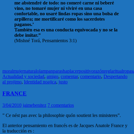
me abstendré de todo: no comeré carne ni beberé
vino, no tomaré mujer ni viviré en una casa
confortable, no usaré lindas ropas sino una bolsa de
arpillera; me mortificaré como los sacerdotes
paganos.’
También esa es una conducta equivocada y no se la
debe imitar.”
(Mishné Torá, Pensamientos 3:1)
moral
mujer
natural
olam
pan
parasha
placer
positivo
razón
regla
ritual
ropa
s
Actualidad y sociedad
,
amigo
,
comentar
,
comentario
,
Despertando
al projimo
,
Identidad noajica
,
justo
FRANCE
3/04/2010
jaimebenitez
7 comentarios
” Ce nést pas avec la philosophie quón soutient les ministeres”.
El anterior pensamiento en francés es de Jacques Anatole France y
la traducción es :