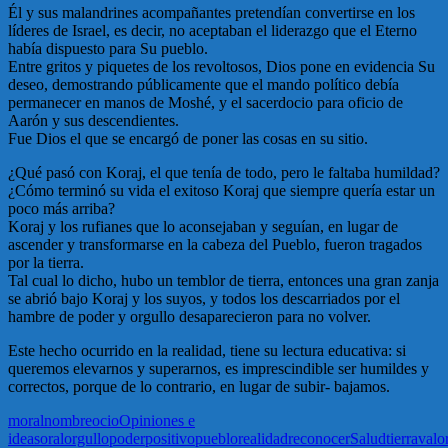
Él y sus malandrines acompañantes pretendían convertirse en los
líderes de Israel, es decir, no aceptaban el liderazgo que el Eterno
había dispuesto para Su pueblo.
Entre gritos y piquetes de los revoltosos, Dios pone en evidencia Su
deseo, demostrando públicamente que el mando político debía
permanecer en manos de Moshé, y el sacerdocio para oficio de
Aarón y sus descendientes.
Fue Dios el que se encargó de poner las cosas en su sitio.
¿Qué pasó con Koraj, el que tenía de todo, pero le faltaba humildad?
¿Cómo terminó su vida el exitoso Koraj que siempre quería estar un
poco más arriba?
Koraj y los rufianes que lo aconsejaban y seguían, en lugar de
ascender y transformarse en la cabeza del Pueblo, fueron tragados
por la tierra.
Tal cual lo dicho, hubo un temblor de tierra, entonces una gran zanja
se abrió bajo Koraj y los suyos, y todos los descarriados por el
hambre de poder y orgullo desaparecieron para no volver.
Este hecho ocurrido en la realidad, tiene su lectura educativa: si
queremos elevarnos y superarnos, es imprescindible ser humildes y
correctos, porque de lo contrario, en lugar de subir- bajamos.
moral
nombre
ocio
Opiniones e
ideas
oral
orgullo
poder
positivo
pueblo
realidad
reconocer
Salud
tierra
valo