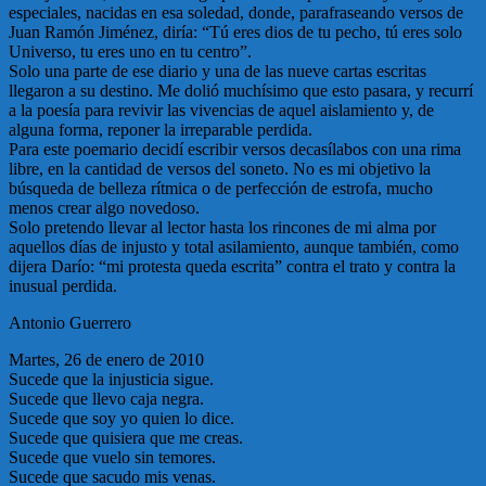
especiales, nacidas en esa soledad, donde, parafraseando versos de
Juan Ramón Jiménez, diría: “Tú eres dios de tu pecho, tú eres solo
Universo, tu eres uno en tu centro”.
Solo una parte de ese diario y una de las nueve cartas escritas
llegaron a su destino. Me dolió muchísimo que esto pasara, y recurrí
a la poesía para revivir las vivencias de aquel aislamiento y, de
alguna forma, reponer la irreparable perdida.
Para este poemario decidí escribir versos decasílabos con una rima
libre, en la cantidad de versos del soneto. No es mi objetivo la
búsqueda de belleza rítmica o de perfección de estrofa, mucho
menos crear algo novedoso.
Solo pretendo llevar al lector hasta los rincones de mi alma por
aquellos días de injusto y total asilamiento, aunque también, como
dijera Darío: “mi protesta queda escrita” contra el trato y contra la
inusual perdida.
Antonio Guerrero
Martes, 26 de enero de 2010
Sucede que la injusticia sigue.
Sucede que llevo caja negra.
Sucede que soy yo quien lo dice.
Sucede que quisiera que me creas.
Sucede que vuelo sin temores.
Sucede que sacudo mis venas.