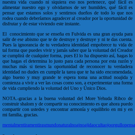
nuestra vida cuando ni siquiera eso nos pertenece, qué fácil es
alimentar nuestro ego y olvidarnos de ser humildes, qué fácil es
pensar que estamos solos y sentirnos dueños de todo lo que nos
rodea cuando deberíamos agradecer al creador por la oportunidad de
disfrutar y de estar viviendo este instante.
El conocimiento que se enseña en Fulvida es una gran ayuda para
salir de ese abismo que te de destruye y destruye y ni te das cuenta.
Pues la ignorancia de tu verdadera identidad empobrece tu vida de
tal forma que puedes vivir y jamás saber que la voluntad del Creador
se cumplirá de cualquier forma, pues El lo ha dispuesto así, hagas lo
que hagas el determina lo justo para cada persona por esta razón y
muchas más si tienes la oportunidad de reconocer tu verdadera
identidad no dudes en cumplir la tarea que te ha sido encomendada,
algo bueno y muy grande te espera toma una actitud noajida y
comienza a vivir a ver las cosas como son, a experimentar una forma
de vida cumpliendo la voluntad del Uno y Único Dios.
NOTA.-gracias a la buena voluntad del More Yehuda Ribco de
construir shalom y de compartir su conocimiento es que ahora puedo
compartir con ustedes y encontrar armonía y equilibrio en mi y en
mi familia, gracias.
mental
mentira
mentiras
mundo
natural
noaj
noajida
oculta
ojo
orgullo
pensa