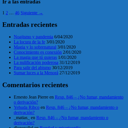
Ir a las entradas
1
2
…
46
Siguiente →
Entradas recientes
Noajismo y pandemia
6/04/2020
La locura de la fe
3/01/2020
Magia y lo sobrenatural
3/01/2020
Conocimiento es conexión
2/01/2020
La magia que tú quieras
1/01/2020
La nulificación poderosa
31/12/2019
Para salir del abismo
30/12/2019
Sumar luces a la Menorá
27/12/2019
Comentarios recientes
Ernesto Jean Pierre
en
Resp. 846 – ¿No fumar, mandamiento
o derivación?
Yehuda Ribco
en
Resp. 846 – ¿No fumar, mandamiento o
derivación?
_matias_
en
Resp. 846 – ¿No fumar, mandamiento o
derivación?
dlopezallel
en
Bondad y misericordia