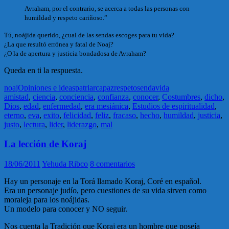
Avraham, por el contrario, se acerca a todas las personas con
humildad y respeto cariñoso.”
Tú, noájida querido, ¿cual de las sendas escoges para tu vida?
¿La que resultó errónea y fatal de Noaj?
¿O la de apertura y justicia bondadosa de Avraham?
Queda en ti la respuesta.
noaj
Opiniones e ideas
patriarca
paz
respeto
senda
vida
amistad
,
ciencia
,
conciencia
,
confianza
,
conocer
,
Costumbres
,
dicho
,
Dios
,
edad
,
enfermedad
,
era mesiánica
,
Estudios de espiritualidad
,
eterno
,
eva
,
exito
,
felicidad
,
feliz
,
fracaso
,
hecho
,
humildad
,
justicia
,
justo
,
lectura
,
lider
,
liderazgo
,
mal
La lección de Koraj
18/06/2011
Yehuda Ribco
8 comentarios
Hay un personaje en la Torá llamado Koraj, Coré en español.
Era un personaje judío, pero cuestiones de su vida sirven como
moraleja para los noájidas.
Un modelo para conocer y NO seguir.
Nos cuenta la Tradición que Koraj era un hombre que poseía