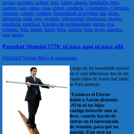
accion
,
acciones
,
actitud
,
acto
,
Adam
,
alegría
,
bendición
,
bien
,
camino
,
caos
,
carne
,
casa
,
comer
,
conducta
,
Costumbres
,
Creencias
erroneas
,
cuerpo
,
cuidado
,
Despertando al projimo
,
dia
,
dicho
,
diferencia
,
edad
,
ego
,
ejemplo
,
enfermedad
,
enseñanza
,
enseñar
,
equilibrio
,
espiritual
,
Estudios de espiritualidad
,
eterno
,
eva
,
extremo
,
feliz
,
fuente
,
hacer
,
hijos
,
justicia
,
justo
,
leyes
,
maestro
,
mal
,
medio
Parashat Sheminí 5770: ni para aquí ni para allá
6/04/2010
Yehuda Ribco
8 comentarios
Luego de un lamentable suceso
en el cual fallecieron dos de los
cuatro hijos de Aarón haCohén,
la Torá anuncia:
“
Entonces el Eterno
habló a Aarón diciendo:
-Ni tú ni tus hijos
contigo beberéis vino ni
licor, cuando hayáis de
entrar en el tabernáculo
de reunión, para que no
muráis. Esto será un