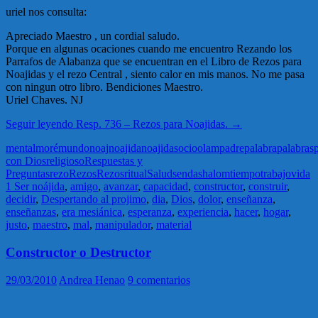
uriel nos consulta:
Apreciado Maestro , un cordial saludo.
Porque en algunas ocaciones cuando me encuentro Rezando los
Parrafos de Alabanza que se encuentran en el Libro de Rezos para
Noajidas y el rezo Central , siento calor en mis manos. No me pasa
con ningun otro libro. Bendiciones Maestro.
Uriel Chaves. NJ
Seguir leyendo
Resp. 736 – Rezos para Noajidas.
→
mental
moré
mundo
noaj
noajida
noajidas
ocio
olam
padre
palabra
palabras
con Dios
religioso
Respuestas y
Preguntas
rezo
Rezos
Rezos
ritual
Salud
senda
shalom
tiempo
trabajo
vida
1 Ser noájida
,
amigo
,
avanzar
,
capacidad
,
constructor
,
construir
,
decidir
,
Despertando al projimo
,
dia
,
Dios
,
dolor
,
enseñanza
,
enseñanzas
,
era mesiánica
,
esperanza
,
experiencia
,
hacer
,
hogar
,
justo
,
maestro
,
mal
,
manipulador
,
material
Constructor o Destructor
29/03/2010
Andrea Henao
9 comentarios