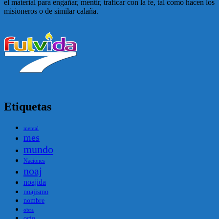
el material para engañar, mentir, traficar con la fe, tal como hacen los
misioneros o de similar calaña.
Etiquetas
mental
mes
mundo
Naciones
noaj
noajida
noajismo
nombre
obra
ocio