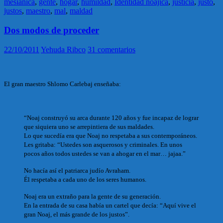
mesiánica
,
gente
,
hogar
,
humildad
,
Identidad noajica
,
justicia
,
justo
,
justos
,
maestro
,
mal
,
maldad
Dos modos de proceder
22/10/2011
Yehuda Ribco
31 comentarios
El gran maestro Shlomo Carlebaj enseñaba:
“Noaj construyó su arca durante 120 años y fue incapaz de lograr
que siquiera uno se arrepintiera de sus maldades.
Lo que sucedía era que Noaj no respetaba a sus contemporáneos.
Les gritaba: “Ustedes son asquerosos y criminales. En unos
pocos años todos ustedes se van a ahogar en el mar… jajaa.”
No hacía así el patriarca judío Avraham.
Él respetaba a cada uno de los seres humanos.
Noaj era un extraño para la gente de su generación.
En la entrada de su casa había un cartel que decía: “Aquí vive el
gran Noaj, el más grande de los justos”.