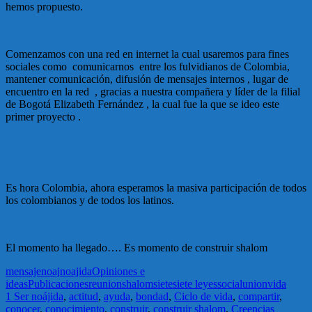
hemos propuesto.
Comenzamos con una red en internet la cual usaremos para fines
sociales como comunicarnos entre los fulvidianos de Colombia,
mantener comunicación, difusión de mensajes internos , lugar de
encuentro en la red , gracias a nuestra compañera y líder de la filial
de Bogotá Elizabeth Fernández , la cual fue la que se ideo este
primer proyecto .
Es hora Colombia, ahora esperamos la masiva participación de todos
los colombianos y de todos los latinos.
El momento ha llegado…. Es momento de construir shalom
mensaje
noaj
noajida
Opiniones e
ideas
Publicaciones
reunion
shalom
siete
siete leyes
social
union
vida
1 Ser noájida
,
actitud
,
ayuda
,
bondad
,
Ciclo de vida
,
compartir
,
conocer
,
conocimiento
,
construir
,
construir shalom
,
Creencias