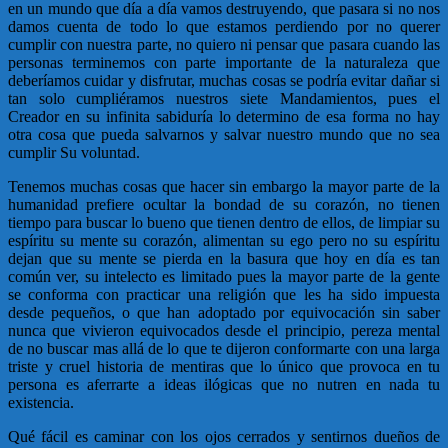
en un mundo que día a día vamos destruyendo, que pasara si no nos
damos cuenta de todo lo que estamos perdiendo por no querer
cumplir con nuestra parte, no quiero ni pensar que pasara cuando las
personas terminemos con parte importante de la naturaleza que
deberíamos cuidar y disfrutar, muchas cosas se podría evitar dañar si
tan solo cumpliéramos nuestros siete Mandamientos, pues el
Creador en su infinita sabiduría lo determino de esa forma no hay
otra cosa que pueda salvarnos y salvar nuestro mundo que no sea
cumplir Su voluntad.
Tenemos muchas cosas que hacer sin embargo la mayor parte de la
humanidad prefiere ocultar la bondad de su corazón, no tienen
tiempo para buscar lo bueno que tienen dentro de ellos, de limpiar su
espíritu su mente su corazón, alimentan su ego pero no su espíritu
dejan que su mente se pierda en la basura que hoy en día es tan
común ver, su intelecto es limitado pues la mayor parte de la gente
se conforma con practicar una religión que les ha sido impuesta
desde pequeños, o que han adoptado por equivocación sin saber
nunca que vivieron equivocados desde el principio, pereza mental
de no buscar mas allá de lo que te dijeron conformarte con una larga
triste y cruel historia de mentiras que lo único que provoca en tu
persona es aferrarte a ideas ilógicas que no nutren en nada tu
existencia.
Qué fácil es caminar con los ojos cerrados y sentirnos dueños de