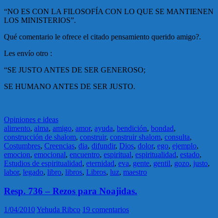
“NO ES CON LA FILOSOFÍA CON LO QUE SE MANTIENEN
LOS MINISTERIOS”.
Qué comentario le ofrece el citado pensamiento querido amigo?.
Les envío otro :
“SE JUSTO ANTES DE SER GENEROSO;
SE HUMANO ANTES DE SER JUSTO.
Opiniones e ideas
alimento
,
alma
,
amigo
,
amor
,
ayuda
,
bendición
,
bondad
,
construcción de shalom
,
construir
,
construir shalom
,
consulta
,
Costumbres
,
Creencias
,
dia
,
difundir
,
Dios
,
dolor
,
ego
,
ejemplo
,
emocion
,
emocional
,
encuentro
,
espiritual
,
espiritualidad
,
estado
,
Estudios de espiritualidad
,
eternidad
,
eva
,
gente
,
gentil
,
gozo
,
justo
,
labor
,
legado
,
libro
,
libros
,
Libros
,
luz
,
maestro
Resp. 736 – Rezos para Noajidas.
1/04/2010
Yehuda Ribco
19 comentarios