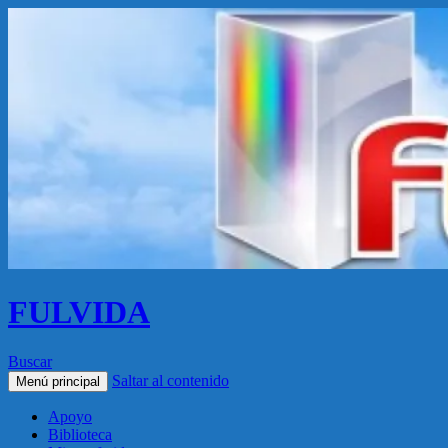
FULVIDA
Buscar
Saltar al contenido
Menú principal
Apoyo
Biblioteca