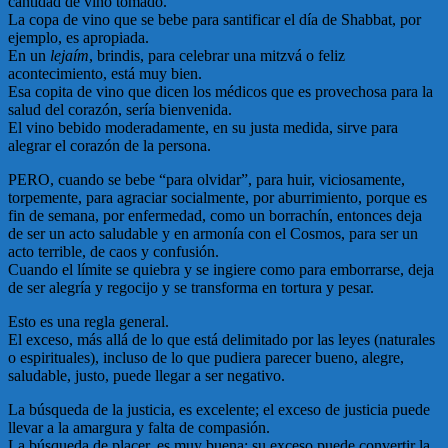
cantidad de vino tomado.
La copa de vino que se bebe para santificar el día de Shabbat, por
ejemplo, es apropiada.
En un
lejaím
, brindis, para celebrar una mitzvá o feliz
acontecimiento, está muy bien.
Esa copita de vino que dicen los médicos que es provechosa para la
salud del corazón, sería bienvenida.
El vino bebido moderadamente, en su justa medida, sirve para
alegrar el corazón de la persona.
PERO, cuando se bebe “para olvidar”, para huir, viciosamente,
torpemente, para agraciar socialmente, por aburrimiento, porque es
fin de semana, por enfermedad, como un borrachín, entonces deja
de ser un acto saludable y en armonía con el Cosmos, para ser un
acto terrible, de caos y confusión.
Cuando el límite se quiebra y se ingiere como para emborrarse, deja
de ser alegría y regocijo y se transforma en tortura y pesar.
Esto es una regla general.
El exceso, más allá de lo que está delimitado por las leyes (naturales
o espirituales), incluso de lo que pudiera parecer bueno, alegre,
saludable, justo, puede llegar a ser negativo.
La búsqueda de la justicia, es excelente; el exceso de justicia puede
llevar a la amargura y falta de compasión.
La búsqueda de placer, es muy buena; su exceso puede convertir la