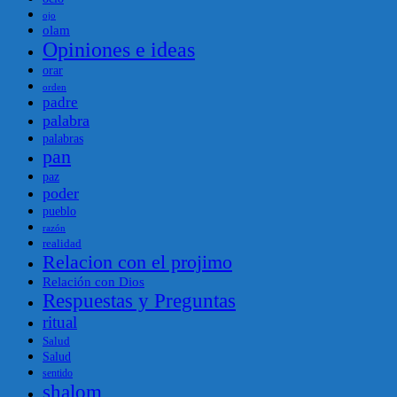
ojo
olam
Opiniones e ideas
orar
orden
padre
palabra
palabras
pan
paz
poder
pueblo
razón
realidad
Relacion con el projimo
Relación con Dios
Respuestas y Preguntas
ritual
Salud
Salud
sentido
shalom