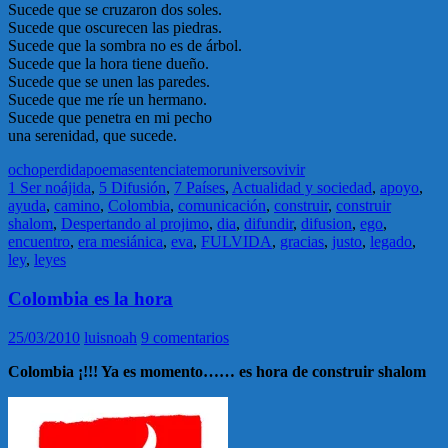
Sucede que se cruzaron dos soles.
Sucede que oscurecen las piedras.
Sucede que la sombra no es de árbol.
Sucede que la hora tiene dueño.
Sucede que se unen las paredes.
Sucede que me ríe un hermano.
Sucede que penetra en mi pecho
una serenidad, que sucede.
ocho
perdida
poema
sentencia
temor
universo
vivir
1 Ser noájida
,
5 Difusión
,
7 Países
,
Actualidad y sociedad
,
apoyo
,
ayuda
,
camino
,
Colombia
,
comunicación
,
construir
,
construir
shalom
,
Despertando al projimo
,
dia
,
difundir
,
difusion
,
ego
,
encuentro
,
era mesiánica
,
eva
,
FULVIDA
,
gracias
,
justo
,
legado
,
ley
,
leyes
Colombia es la hora
25/03/2010
luisnoah
9 comentarios
Colombia ¡!!! Ya es momento…… es hora de construir shalom