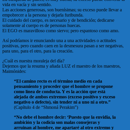
vida en vacía y sin sentido.
Las acciones generosas, son buenísimas; su exceso puede llevar a
empobrecer a la persona y dejarla furibunda.
El cuidado del cuerpo, es necesario y de bendición; dedicarse
solamente al cuerpo es de personas huecas.
El EGO es maravilloso como siervo; pero espantoso como amo.
Así podríamos ir enunciando una a una actividades o actitudes
positivas, pero cuando caen en la desmesura pasan a ser negativas,
para uno, para el otro, para la creación.
¿Cuál es nuestra moraleja del día?
Dejemos que la resuma y añada LUZ el maestro de los maestros,
Maimónides:
“El camino recto es el término medio en cada
pensamiento y proceder que el hombre se propone
como línea de conducta. Y es la acción que está
alejada de ambos extremos (exceso positivo y exceso
negativo o defecto), sin tender ni a uno ni a otro.”
(Capítulo 4 de “Shmoná Perakim”)
“No debe el hombre decir: ‘Puesto que la envidia, la
ambición y la codicia son malas consejeras y
arruinan al hombre, me apartaré al otro extremo y