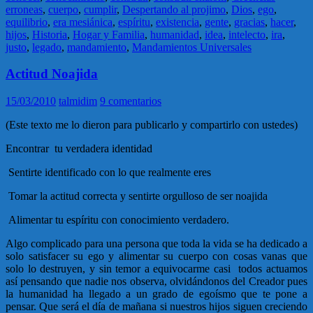
erroneas
,
cuerpo
,
cumplir
,
Despertando al projimo
,
Dios
,
ego
,
equilibrio
,
era mesiánica
,
espíritu
,
existencia
,
gente
,
gracias
,
hacer
,
hijos
,
Historia
,
Hogar y Familia
,
humanidad
,
idea
,
intelecto
,
ira
,
justo
,
legado
,
mandamiento
,
Mandamientos Universales
Actitud Noajida
15/03/2010
talmidim
9 comentarios
(Este texto me lo dieron para publicarlo y compartirlo con ustedes)
Encontrar tu verdadera identidad
Sentirte identificado con lo que realmente eres
Tomar la actitud correcta y sentirte orgulloso de ser noajida
Alimentar tu espíritu con conocimiento verdadero.
Algo complicado para una persona que toda la vida se ha dedicado a
solo satisfacer su ego y alimentar su cuerpo con cosas vanas que
solo lo destruyen, y sin temor a equivocarme casi todos actuamos
así pensando que nadie nos observa, olvidándonos del Creador pues
la humanidad ha llegado a un grado de egoísmo que te pone a
pensar. Que será el día de mañana si nuestros hijos siguen creciendo