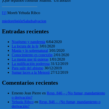
¡Que sepamos construir Shalom. Un abrazo!
[1]
Moreh Yehuda Ribco
miedo
religión
Salud
salvacion
Entradas recientes
Noajismo y pandemia
6/04/2020
La locura de la fe
3/01/2020
Magia y lo sobrenatural
3/01/2020
Conocimiento es conexión
2/01/2020
La magia que tú quieras
1/01/2020
La nulificación poderosa
31/12/2019
Para salir del abismo
30/12/2019
Sumar luces a la Menorá
27/12/2019
Comentarios recientes
Ernesto Jean Pierre
en
Resp. 846 – ¿No fumar, mandamiento
o derivación?
Yehuda Ribco
en
Resp. 846 – ¿No fumar, mandamiento o
derivación?