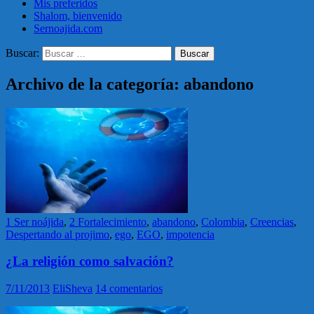
Mis preferidos
Shalom, bienvenido
Sernoajida.com
Buscar:
Archivo de la categoría: abandono
1 Ser noájida
,
2 Fortalecimiento
,
abandono
,
Colombia
,
Creencias
,
Despertando al projimo
,
ego
,
EGO
,
impotencia
¿La religión como salvación?
7/11/2013
EliSheva
14 comentarios