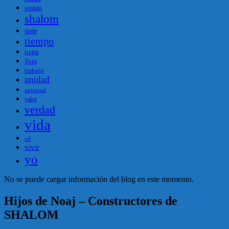
sentido
shalom
siete
tiempo
tierra
Tora
trabajo
unidad
universal
valor
verdad
vida
vil
vivir
yo
No se puede cargar información del blog en este momento.
Hijos de Noaj – Constructores de
SHALOM