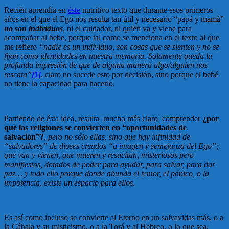
Recién aprendía en
éste
nutritivo texto que durante esos primeros
años en el que el Ego nos resulta tan útil y necesario “papá y mamá”
no son individuos
, ni el cuidador, ni quien va y viene para
acompañar al bebe, porque tal como se menciona en el texto al que
me refiero
“nadie es un individuo, son cosas que se sienten y no se
fijan como identidades en nuestra memoria. Solamente queda la
profunda impresión de que de alguna manera algo/alguien nos
rescata”
[1]
, claro no sucede esto por decisión, sino porque el bebé
no tiene la capacidad para hacerlo.
Partiendo de ésta idea, resulta mucho más claro comprender
¿por
qué las religiones se convierten en “oportunidades de
salvación”?
,
pero no sólo ellas, sino que hay infinidad de
“salvadores” de dioses creados “a imagen y semejanza del Ego”;
que van y vienen, que mueren y resucitan, misteriosos pero
manifiestos, dotados de poder para ayudar, para salvar, para dar
paz… y todo ello porque donde abunda el temor, el pánico, o la
impotencia, existe un espacio para ellos.
Es así como incluso se convierte al Eterno en un salvavidas más, o a
la Cábala y su misticismo, o a la Torá y al Hebreo, o lo que sea,