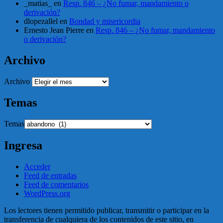
_matias_
en
Resp. 846 – ¿No fumar, mandamiento o
derivación?
dlopezallel
en
Bondad y misericordia
Ernesto Jean Pierre
en
Resp. 846 – ¿No fumar, mandamiento
o derivación?
Archivo
Archivo
Temas
Temas
Ingresa
Acceder
Feed de entradas
Feed de comentarios
WordPress.org
Los lectores tienen permitido publicar, transmitir o participar en la
transferencia de cualquiera de los contenidos de este sitio, en