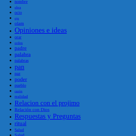
nombre
obra
ocio
ojo
olam
Opiniones e ideas
orar
orden
padre
palabra
palabras
pan
paz
poder
pueblo
razón
realidad
Relacion con el projimo
Relación con Dios
Respuestas y Preguntas
ritual
Salud
Salud